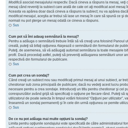
Modifică
asociat mesajulului respectiv. Dacă cineva a răspuns la mesaj, veţi 
mesaj când reveniţi la subiect care arată de cate ori aţi modificat acel mesaj 
Aceasta va apărea doar dacă cineva a răspuns la subiect; nu va apărea dacă
modificat mesajul, aceştia ar trebui să lase un mesaj în care să spună ce şi de 
normali nu pot şterge un mesaj odată ce cineva a răspuns.
Sus
Cum pot să îmi adaug semnătură la mesaj?
Pentru a adăuga o semnătură trebuie întâi să vă creaţi una folosind Panoul ut
creată, puteţi să bifaţi opţiunea
Ataşează o semnătură
din formularul de publ
Puteţi, de asemenea, să vă adăugaţi automat semnătura la toate mesajele b
profil. Dacă procedaţi astfel, puteţi să preveniţi adăugarea semnăturii unor a
respectivă din formularul de publicare.
Sus
Cum pot crea un sondaj?
Când creaţi un subiect nou sau modificaţi primul mesaj al unui subiect, ar tre
chestionar
sub zona principală de publicare; dacă nu vedeţi acest lucru probab
necesare pentru a crea sondaje. Introduceţi un titlu pentru chestionar şi cel p
corespunzător având grijă să specificaţi o opţiune pe fiecare rând. Puteţi să s
utilizatorul de poate selecta în timpul votării folosind “Opţiuni per utilizator”, v
înseamnă un sondaj permanent) şi în cele din urmă opţiunea ce pemite utilizat
Sus
De ce nu pot adăuga mai multe opţiuni la sondaj?
Limita pentru opţiunile sondajului este specificată de către administratorul fo