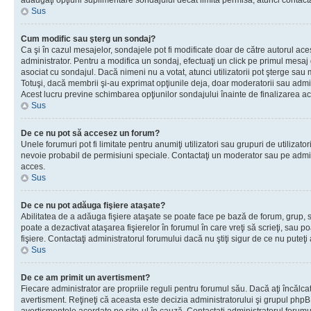
adăugaţi opţiuni suplimentare sondajului decât limita permisă, atunci contacta
Sus
Cum modific sau şterg un sondaj?
Ca şi în cazul mesajelor, sondajele pot fi modificate doar de către autorul ac
administrator. Pentru a modifica un sondaj, efectuaţi un click pe primul mesaj
asociat cu sondajul. Dacă nimeni nu a votat, atunci utilizatorii pot şterge sau 
Totuşi, dacă membrii şi-au exprimat opţiunile deja, doar moderatorii sau admini
Acest lucru previne schimbarea opţiunilor sondajului înainte de finalizarea ac
Sus
De ce nu pot să accesez un forum?
Unele forumuri pot fi limitate pentru anumiţi utilizatori sau grupuri de utilizatori
nevoie probabil de permisiuni speciale. Contactaţi un moderator sau pe admin
acces.
Sus
De ce nu pot adăuga fişiere ataşate?
Abilitatea de a adăuga fişiere ataşate se poate face pe bază de forum, grup, sa
poate a dezactivat ataşarea fişierelor în forumul în care vreţi să scrieţi, sau 
fişiere. Contactaţi administratorul forumului dacă nu ştiţi sigur de ce nu puteţi
Sus
De ce am primit un avertisment?
Fiecare administrator are propriile reguli pentru forumul său. Dacă aţi încălca
avertisment. Reţineţi că aceasta este decizia administratorului şi grupul php