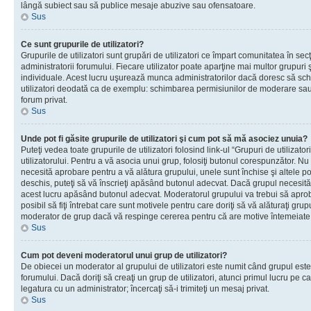
lângă subiect sau să publice mesaje abuzive sau ofensatoare.
Sus
Ce sunt grupurile de utilizatori?
Grupurile de utilizatori sunt grupări de utilizatori ce împart comunitatea în secţ
administratorii forumului. Fiecare utilizator poate aparţine mai multor grupuri 
individuale. Acest lucru uşurează munca administratorilor dacă doresc să sch
utilizatori deodată ca de exemplu: schimbarea permisiunilor de moderare sau 
forum privat.
Sus
Unde pot fi găsite grupurile de utilizatori şi cum pot să mă asociez unuia?
Puteţi vedea toate grupurile de utilizatori folosind link-ul “Grupuri de utilizato
utilizatorului. Pentru a vă asocia unui grup, folosiţi butonul corespunzător. N
necesită aprobare pentru a vă alătura grupului, unele sunt închise şi altele p
deschis, puteţi să vă înscrieţi apăsând butonul adecvat. Dacă grupul necesită
acest lucru apăsând butonul adecvat. Moderatorul grupului va trebui să apr
posibil să fiţi întrebat care sunt motivele pentru care doriţi să vă alăturaţi gru
moderator de grup dacă vă respinge cererea pentru că are motive întemeiate
Sus
Cum pot deveni moderatorul unui grup de utilizatori?
De obiecei un moderator al grupului de utilizatori este numit când grupul este
forumului. Dacă doriţi să creaţi un grup de utilizatori, atunci primul lucru pe car
legatura cu un administrator; încercaţi să-i trimiteţi un mesaj privat.
Sus