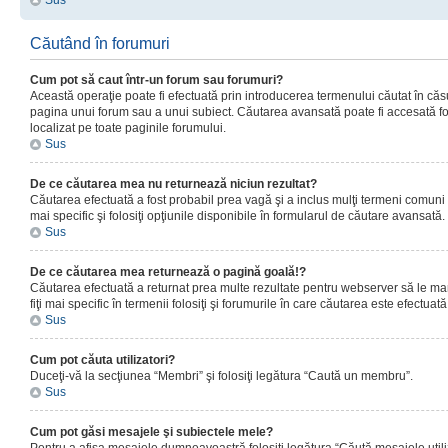
Sus
Căutând în forumuri
Cum pot să caut într-un forum sau forumuri?
Această operaţie poate fi efectuată prin introducerea termenului căutat în că
pagina unui forum sau a unui subiect. Căutarea avansată poate fi accesată fo
localizat pe toate paginile forumului.
Sus
De ce căutarea mea nu returnează niciun rezultat?
Căutarea efectuată a fost probabil prea vagă şi a inclus mulţi termeni comuni
mai specific şi folosiţi opţiunile disponibile în formularul de căutare avansată.
Sus
De ce căutarea mea returnează o pagină goală!?
Căutarea efectuată a returnat prea multe rezultate pentru webserver să le man
fiţi mai specific în termenii folosiţi şi forumurile în care căutarea este efectuată
Sus
Cum pot căuta utilizatori?
Duceţi-vă la secţiunea “Membri” şi folosiţi legătura “Caută un membru”.
Sus
Cum pot găsi mesajele şi subiectele mele?