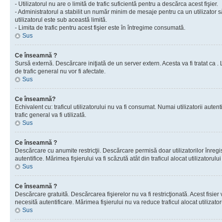
- Utilizatorul nu are o limită de trafic suficientă pentru a descărca acest fişier.
- Administratorul a stabilit un număr minim de mesaje pentru ca un utilizator s
utilizatorul este sub această limită.
- Limita de trafic pentru acest fişier este în întregime consumată.
Sus
Ce înseamnă ?
Sursă externă. Descărcare iniţiată de un server extern. Acesta va fi tratat ca . Lim
de trafic general nu vor fi afectate.
Sus
Ce înseamnă?
Echivalent cu: traficul utilizatorului nu va fi consumat. Numai utilizatorii autent
trafic general va fi utilizată.
Sus
Ce înseamnă ?
Descărcare cu anumite restricţii. Descărcare permisă doar utilizatorilor înregist
autentifice. Mărimea fişierului va fi scăzută atât din traficul alocat utilizatorului 
Sus
Ce înseamnă ?
Descărcare gratuită. Descărcarea fişierelor nu va fi restricţionată. Acest fisier 
necesită autentificare. Mărimea fişierului nu va reduce traficul alocat utilizato
Sus