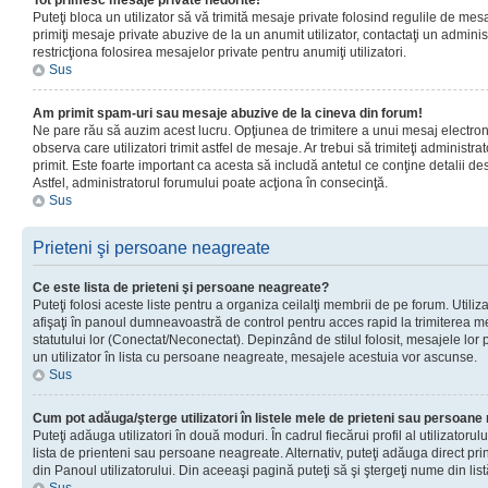
Tot primesc mesaje private nedorite!
Puteţi bloca un utilizator să vă trimită mesaje private folosind regulile de mes
primiţi mesaje private abuzive de la un anumit utilizator, contactaţi un adminis
restricţiona folosirea mesajelor private pentru anumiţi utilizatori.
Sus
Am primit spam-uri sau mesaje abuzive de la cineva din forum!
Ne pare rău să auzim acest lucru. Opţiunea de trimitere a unui mesaj electro
observa care utilizatori trimit astfel de mesaje. Ar trebui să trimiteţi administ
primit. Este foarte important ca acesta să includă antetul ce conţine detalii des
Astfel, administratorul forumului poate acţiona în consecinţă.
Sus
Prieteni şi persoane neagreate
Ce este lista de prieteni şi persoane neagreate?
Puteţi folosi aceste liste pentru a organiza ceilalţi membrii de pe forum. Utilizat
afişaţi în panoul dumneavoastră de control pentru acces rapid la trimiterea me
statutului lor (Conectat/Neconectat). Depinzând de stilul folosit, mesajele lor
un utilizator în lista cu persoane neagreate, mesajele acestuia vor ascunse.
Sus
Cum pot adăuga/şterge utilizatori în listele mele de prieteni sau persoan
Puteţi adăuga utilizatori în două moduri. În cadrul fiecărui profil al utilizatorul
lista de prienteni sau persoane neagreate. Alternativ, puteţi adăuga direct pri
din Panoul utilizatorului. Din aceeaşi pagină puteţi să şi ştergeţi nume din list