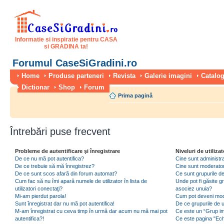
Informatie si inspiratie pentru CASA
si GRADINA ta!
Forumul CaseSiGradini.ro
Home
Produse parteneri
Revista
Galerie imagini
Catalog
Dictionar
Shop
Forum
Prima pagină
Întrebări puse frecvent
Probleme de autentificare şi înregistrare
Niveluri de utilizat
De ce nu mă pot autentifica?
Cine sunt administra
De ce trebuie să mă înregistrez?
Cine sunt moderator
De ce sunt scos afară din forum automat?
Ce sunt grupurile de 
Cum fac să nu îmi apară numele de utilizator în lista de
Unde pot fi găsite gr
utilizatori conectaţi?
asociez unuia?
Mi-am pierdut parola!
Cum pot deveni moder
Sunt înregistrat dar nu mă pot autentifica!
De ce grupurile de uti
M-am înregistrat cu ceva timp în urmă dar acum nu mă mai pot
Ce este un “Grup imp
autentifica?!
Ce este pagina "Ec