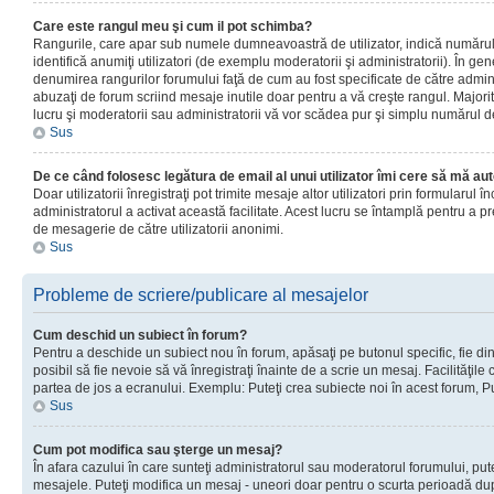
Care este rangul meu şi cum il pot schimba?
Rangurile, care apar sub numele dumneavoastră de utilizator, indică numărul 
identifică anumiţi utilizatori (de exemplu moderatorii şi administratorii). În ge
denumirea rangurilor forumului faţă de cum au fost specificate de către admin
abuzaţi de forum scriind mesaje inutile doar pentru a vă creşte rangul. Majorit
lucru şi moderatorii sau administratorii vă vor scădea pur şi simplu numărul 
Sus
De ce când folosesc legătura de email al unui utilizator îmi cere să mă aut
Doar utilizatorii înregistraţi pot trimite mesaje altor utilizatori prin formularul
administratorul a activat această facilitate. Acest lucru se întamplă pentru a p
de mesagerie de către utilizatorii anonimi.
Sus
Probleme de scriere/publicare al mesajelor
Cum deschid un subiect în forum?
Pentru a deschide un subiect nou în forum, apăsaţi pe butonul specific, fie din
posibil să fie nevoie să vă înregistraţi înainte de a scrie un mesaj. Facilităţile
partea de jos a ecranului. Exemplu: Puteţi crea subiecte noi în acest forum, Pu
Sus
Cum pot modifica sau şterge un mesaj?
În afara cazului în care sunteţi administratorul sau moderatorul forumului, put
mesajele. Puteţi modifica un mesaj - uneori doar pentru o scurta perioadă d