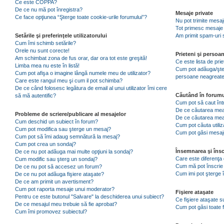
Ce este COPPA?
De ce nu mă pot înregistra?
Mesaje private
Ce face opţiunea “Şterge toate cookie-urile forumului”?
Nu pot trimite mesaj
Tot primesc mesaje 
Setările şi preferinţele utilizatorului
Am primit spam-uri 
Cum îmi schimb setările?
Orele nu sunt corecte!
Prieteni şi persoa
Am schimbat zona de fus orar, dar ora tot este greşită!
Ce este lista de pri
Limba mea nu este în listă!
Cum pot adăuga/şterg
Cum pot afişa o imagine lângă numele meu de utilizator?
persoane neagreat
Care este rangul meu şi cum il pot schimba?
De ce când folosesc legătura de email al unui utilizator îmi cere
Căutând în forumu
să mă autentific?
Cum pot să caut înt
De ce căutarea mea 
Probleme de scriere/publicare al mesajelor
De ce căutarea mea
Cum deschid un subiect în forum?
Cum pot căuta utiliz
Cum pot modifica sau şterge un mesaj?
Cum pot găsi mesaje
Cum pot să îmi adaug semnătură la mesaj?
Cum pot crea un sondaj?
Însemnarea şi însc
De ce nu pot adăuga mai multe opţiuni la sondaj?
Care este diferenţa 
Cum modific sau şterg un sondaj?
Cum mă pot înscrie 
De ce nu pot să accesez un forum?
Cum imi pot şterge î
De ce nu pot adăuga fişiere ataşate?
De ce am primit un avertisment?
Cum pot raporta mesaje unui moderator?
Fişiere ataşate
Pentru ce este butonul "Salvare" la deschiderea unui subiect?
Ce fişiere ataşate 
De ce mesajul meu trebuie să fie aprobat?
Cum pot găsi toate f
Cum îmi promovez subiectul?