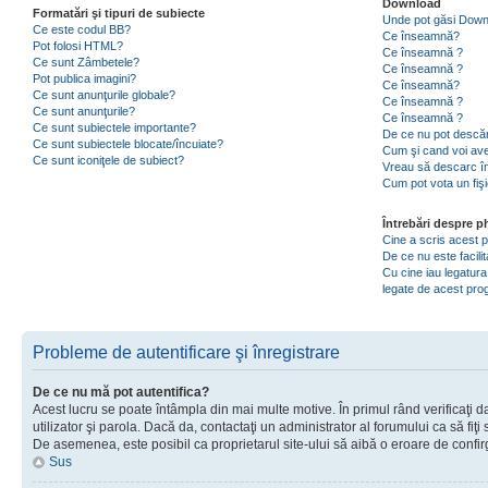
Download
Formatări şi tipuri de subiecte
Unde pot găsi Dow
Ce este codul BB?
Ce înseamnă?
Pot folosi HTML?
Ce înseamnă ?
Ce sunt Zâmbetele?
Ce înseamnă ?
Pot publica imagini?
Ce înseamnă?
Ce sunt anunţurile globale?
Ce înseamnă ?
Ce sunt anunţurile?
Ce înseamnă ?
Ce sunt subiectele importante?
De ce nu pot descăr
Ce sunt subiectele blocate/încuiate?
Cum şi cand voi ave
Ce sunt iconiţele de subiect?
Vreau să descarc în
Cum pot vota un fiş
Întrebări despre 
Cine a scris acest
De ce nu este facili
Cu cine iau legatura
legate de acest pr
Probleme de autentificare şi înregistrare
De ce nu mă pot autentifica?
Acest lucru se poate întâmpla din mai multe motive. În primul rând verificaţi d
utilizator şi parola. Dacă da, contactaţi un administrator al forumului ca să fiţi 
De asemenea, este posibil ca proprietarul site-ului să aibă o eroare de confir
Sus