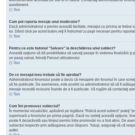
avertismentele acordate pe site-ul în cauză. Contactaţi administratorul forumulu
avertisment.
Sus
Cum pot raporta mesaje unui moderator?
Dacă administratorul a permis această faclitate, mesajul cu pricina ar trebui 
lui. Dând click pe acest buton,veţi fi îndrumat cu paşii necesari pentru raport
Sus
Pentru ce este butonul "Salvare" la deschiderea unui subiect?
Această opţiune vă dă posibilitatea să salvaţi pasaje în vederea finalizării şi pu
un pasaj salvat, folosiţi Panoul utilizatorului.
Sus
De ce mesajul meu trebuie să fie aprobat?
Administratorul forumului poate a decis că mesajele din forumul în care scrieţi
să fie publicate. De asemenea, este posibil ca administratorul să vă fi adăugat 
mesaje recesită revizuire înainte de a fi publicate. Vă rugăm să contactaţi adm
Sus
Cum îmi promovez subiectul?
În momentul vizualizării, apăsând pe legătura “Ridică acest subiect” puteţi "p
superioară a forumului pe prima pagină. Dacă nu vedeţi această opţiune, î
poate fi dezactivată sau timpul permis între promovări nu a fost atins. De as
subiectul respectiv prin adăugarea unui răspuns. Totuşi, asiguraţi-vă că respe
astfel.