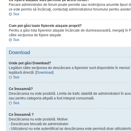
Ce fişiere ataşate sunt permise pe acest forum?
Fiecare administrator de forum poate permite sau restricţiona anumite tipuri de
ce este permis sâ încărcaţi, contactaţi administratorul forumului pentru asisten
Sus
Cum pot găsi toate fişierele ataşate proprii?
Pentru a găsi lista fişierelor ataşate încărcate de dumneavoastră, mergeţi în Pan
către secţiunea de fişiere ataşate.
Sus
Download
Unde pot găsi Download?
Legături către secţiunea de descărcare a fişierelor sunt disponibile în meniul
legătură directă: [
Download
]
Sus
Ce înseamnă?
Descărcarea nu este posibilă. Limita de trafic stabiltă de administratori în ac
sau pentru categoria afişată a fost integral consumată.
Sus
Ce înseamnă ?
Descărcarea nu este posibilă. Motive:
- Descărcare blocată de administrator.
- Utilizatorul nu este autentificat iar descărcarea este permisă doar utilizatorilo