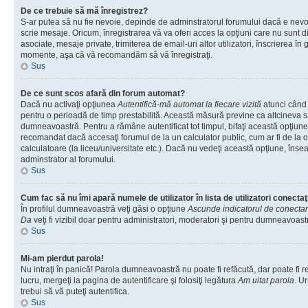
De ce trebuie să mă înregistrez?
S-ar putea să nu fie nevoie, depinde de adminstratorul forumului dacă e nevoi
scrie mesaje. Oricum, înregistrarea vă va oferi acces la opţiuni care nu sunt dis
asociate, mesaje private, trimiterea de email-uri altor utilizatori, înscrierea î
momente, aşa că vă recomandăm să vă înregistraţi.
Sus
De ce sunt scos afară din forum automat?
Dacă nu activaţi opţiunea
Autentifică-mă automat la fiecare vizită
atunci când v
pentru o perioadă de timp prestabilită. Această măsură previne ca altcineva 
dumneavoastră. Pentru a rămâne autentificat tot timpul, bifaţi această opţiune 
recomandat dacă accesaţi forumul de la un calculator public, cum ar fi de la o 
calculatoare (la liceu/universitate etc.). Dacă nu vedeţi această opţiune, îns
adminstrator al forumului.
Sus
Cum fac să nu îmi apară numele de utilizator în lista de utilizatori conectaţ
În profilul dumneavoastră veţi găsi o opţiune
Ascunde indicatorul de conecta
Da
veţi fi vizibil doar pentru administratori, moderatori şi pentru dumneavoastr
Sus
Mi-am pierdut parola!
Nu intraţi în panică! Parola dumneavoastră nu poate fi refăcută, dar poate fi r
lucru, mergeţi la pagina de autentificare şi folosiţi legătura
Am uitat parola
. Ur
trebui să vă puteţi autentifica.
Sus