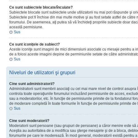
Ce sunt subiectele blocate/încuiate?
Subiectele blocate sunt subiectele unde utilizatorii nu mai pot răspunde şi or
Subiectele pot fi închise din mai multe motive şi au fost setate astfel de către
forumului. De asemenea, aţi putea să vă închideţi propriile subiecte doar dac
această permisiune.
Sus
Ce sunt iconiţele de subiect?
Aceste iconiţe sunt imagini de mici dimensiuni asociate cu mesaje pentru a ind
de a folosi aceste imagini depine de perminiunile setate de către administrato
Sus
Niveluri de utilizatori şi grupuri
Cine sunt administratorii?
Administratorii sunt membrii asociaţi cu cel mai mare nivel de control asupra în
controla toate operaţiunile forumului incluzând permisiunile de acces, excluder
sau a moderatorilor, etc. în funcţie de permisiunile primite de la fondatorul 
de moderare completă în toate formurile în funcţie de permisiunile primite de 
Sus
Cine sunt moderatorii?
Moderatorii sunt persoane (sau grupuri de persoane) a căror menire este să a
Aceştia au autoritatea de a modifica sau şterge mesajele şi de a bloca, debloc
forumurile pe care le moderează. În mod general, moderatorii există pentru a av