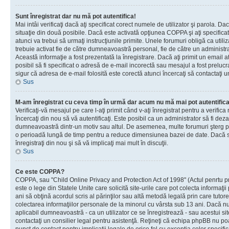
Sunt înregistrat dar nu mă pot autentifica!
Mai intâi verificaţi dacă aţi specificat corect numele de utilizator şi parola. Da
situaţie din două posibile. Dacă este activată opţiunea COPPA şi aţi specificat 
atunci va trebui să urmaţi instrucţiunile primite. Unele forumuri obligă ca utilizat
trebuie activat fie de către dumneavoastră personal, fie de către un administrat
Această informaţie a fost prezentată la înregistrare. Dacă aţi primit un email a
posibil să fi specificat o adresă de e-mail incorectă sau mesajul a fost prelucr
sigur că adresa de e-mail folosită este corectă atunci încercaţi să contactaţi u
Sus
M-am înregistrat cu ceva timp în urmă dar acum nu mă mai pot autentific
Verificaţi-vă mesajul pe care l-aţi primit când v-aţi înregistrat pentru a verifica
încercaţi din nou să vă autentificaţi. Este posibil ca un administrator să fi dezac
dumneavoastră dintr-un motiv sau altul. De asemenea, multe forumuri şterg peri
o perioadă lungă de timp pentru a reduce dimensiunea bazei de date. Dacă s-a
înregistraţi din nou şi să vă implicaţi mai mult în discuţii.
Sus
Ce este COPPA?
COPPA, sau "Child Online Privacy and Protection Act of 1998" (Actul penrtu pro
este o lege din Statele Unite care solicită site-urile care pot colecta informaţi
ani să obţină acordul scris al părinţilor sau altă metodă legală prin care tutore
colectarea informaţiilor personale de la minorul cu vârsta sub 13 ani. Dacă nu
aplicabil dumneavoastră - ca un utilizator ce se înregistrează - sau acestui site
contactaţi un consilier legal pentru asistenţă. Reţineţi că echipa phpBB nu poat