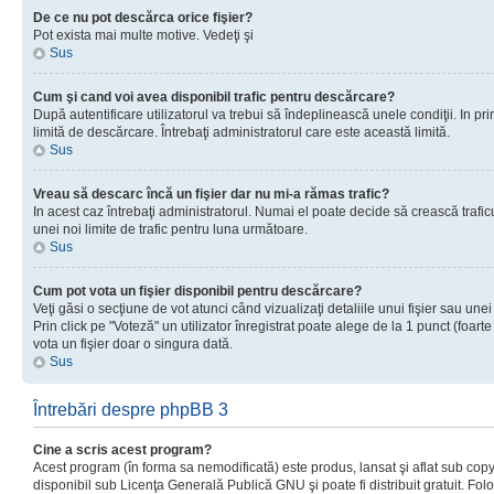
De ce nu pot descărca orice fişier?
Pot exista mai multe motive. Vedeţi şi
Sus
Cum şi cand voi avea disponibil trafic pentru descărcare?
După autentificare utilizatorul va trebui să îndeplinească unele condiţii. In prim
limită de descărcare. Întrebaţi administratorul care este această limită.
Sus
Vreau să descarc încă un fişier dar nu mi-a rămas trafic?
In acest caz întrebaţi administratorul. Numai el poate decide să crească trafic
unei noi limite de trafic pentru luna următoare.
Sus
Cum pot vota un fişier disponibil pentru descărcare?
Veţi găsi o secţiune de vot atunci când vizualizaţi detaliile unui fişier sau unei
Prin click pe "Voteză" un utilizator înregistrat poate alege de la 1 punct (foarte
vota un fişier doar o singura dată.
Sus
Întrebări despre phpBB 3
Cine a scris acest program?
Acest program (în forma sa nemodificată) este produs, lansat şi aflat sub copy
disponibil sub Licenţa Generală Publică GNU şi poate fi distribuit gratuit. Folos