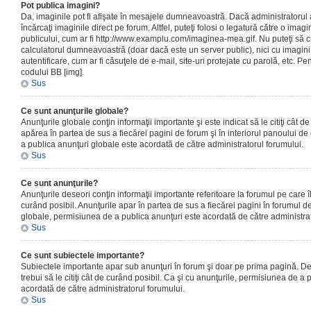
Pot publica imagini?
Da, imaginile pot fi afişate în mesajele dumneavoastră. Dacă administratorul a
încărcaţi imaginile direct pe forum. Altfel, puteţi folosi o legatură către o ima
publicului, cum ar fi http://www.examplu.com/imaginea-mea.gif. Nu puteţi să cr
calculatorul dumneavoastră (doar dacă este un server public), nici cu imagin
autentificare, cum ar fi căsuţele de e-mail, site-uri protejate cu parolă, etc. Pen
codului BB [img].
Sus
Ce sunt anunţurile globale?
Anunţurile globale conţin informaţii importante şi este indicat să le citiţi cât d
apărea în partea de sus a fiecărei pagini de forum şi în interiorul panoului de 
a publica anunţuri globale este acordată de către administratorul forumului.
Sus
Ce sunt anunţurile?
Anunţurile deseori conţin informaţii importante referitoare la forumul pe care îl 
curând posibil. Anunţurile apar în partea de sus a fiecărei pagini în forumul de
globale, permisiunea de a publica anunţuri este acordată de către administrat
Sus
Ce sunt subiectele importante?
Subiectele importante apar sub anunţuri în forum şi doar pe prima pagină. Des
trebui să le citiţi cât de curând posibil. Ca şi cu anunţurile, permisiunea de a
acordată de către administratorul forumului.
Sus