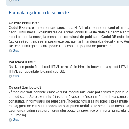
Sus
Formatări şi tipuri de subiecte
Ce este codul BB?
Codul BB este o implementare specială a HTML-ului oferind un control mărit a
cadrul unui mesaj. Posibilitatea de a folosi codul BB este dată de decizia admi
acest cod de la mesaj la mesaj din formularul de publicare. Codul BB este sim
(tag-urile) sunt închise în paranteze pătrate [ şi ] mai degrabă decât < şi >. P
BB, consultaţi ghidul care poate fi accesat din pagina de publicare.
Sus
Pot folosi HTML?
Nu. Nu se poate folosi cod HTML care să fie trimis la browser ca şi cod HTML. 
HTML sunt posibile folosind cod BB.
Sus
Ce sunt Zâmbetele?
Zâmbetele sau iconiţele emotive sunt imagini mici care pot fi folosite pentru
un cod scurt. Spre exemplu :) înseamnă vesel , :( înseamnă trist. Lista complet
consultată în formularul de publicare. Încercaţi totuşi să nu folosiţi prea mult
mesaj greu de citit şi un moderator s-ar putea hotărî să le scoată din mesaj s
asemenea, administratorul forumului poate să specifice o limită a numărului d
unui mesaj.
Sus