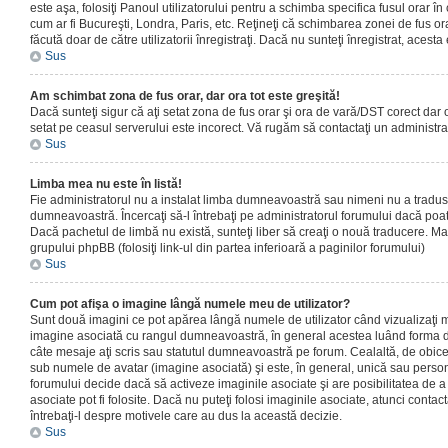
este aşa, folosiţi Panoul utilizatorului pentru a schimba specifica fusul orar în
cum ar fi Bucureşti, Londra, Paris, etc. Reţineţi că schimbarea zonei de fus orar
făcută doar de către utilizatorii înregistraţi. Dacă nu sunteţi înregistrat, aces
Sus
Am schimbat zona de fus orar, dar ora tot este greşită!
Dacă sunteţi sigur că aţi setat zona de fus orar şi ora de vară/DST corect dar o
setat pe ceasul serverului este incorect. Vă rugăm să contactaţi un administr
Sus
Limba mea nu este în listă!
Fie administratorul nu a instalat limba dumneavoastră sau nimeni nu a tradus
dumneavoastră. Încercaţi să-l întrebaţi pe administratorul forumului dacă poat
Dacă pachetul de limbă nu există, sunteţi liber să creaţi o nouă traducere. Mai 
grupului phpBB (folosiţi link-ul din partea inferioară a paginilor forumului)
Sus
Cum pot afişa o imagine lângă numele meu de utilizator?
Sunt două imagini ce pot apărea lângă numele de utilizator când vizualizaţi m
imagine asociată cu rangul dumneavoastră, în general acestea luând forma de
câte mesaje aţi scris sau statutul dumneavoastră pe forum. Cealaltă, de obic
sub numele de avatar (imagine asociată) şi este, în general, unică sau personal
forumului decide dacă să activeze imaginile asociate şi are posibilitatea de a
asociate pot fi folosite. Dacă nu puteţi folosi imaginile asociate, atunci contact
întrebaţi-l despre motivele care au dus la această decizie.
Sus