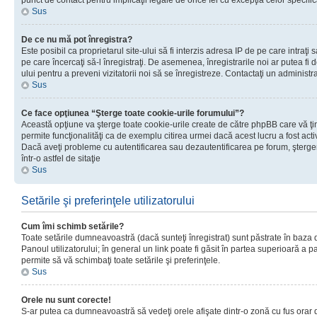
punct de contact pentru implicaţii legale de orice fel cu excepţia celor specific
Sus
De ce nu mă pot înregistra?
Este posibil ca proprietarul site-ului să fi interzis adresa IP de pe care intraţi 
pe care încercaţi să-l înregistraţi. De asemenea, înregistrarile noi ar putea fi d
ului pentru a preveni vizitatorii noi să se înregistreze. Contactaţi un administr
Sus
Ce face opţiunea “Şterge toate cookie-urile forumului”?
Această opţiune va şterge toate cookie-urile create de către phpBB care vă ţ
permite funcţionalităţi ca de exemplu citirea urmei dacă acest lucru a fost acti
Dacă aveţi probleme cu autentificarea sau dezautentificarea pe forum, şterger
într-o astfel de sitaţie
Sus
Setările şi preferinţele utilizatorului
Cum îmi schimb setările?
Toate setările dumneavoastră (dacă sunteţi înregistrat) sunt păstrate în baza de
Panoul utilizatorului; în general un link poate fi găsit în partea superioară a p
permite să vă schimbaţi toate setările şi preferinţele.
Sus
Orele nu sunt corecte!
S-ar putea ca dumneavoastră să vedeţi orele afişate dintr-o zonă cu fus orar di