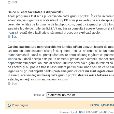
Sus
De ce nu este facilitatea X disponibilă?
Acest program a fost scris şi licenţiat de către grupul phpBB. În cazul în care co
adaugată, vă rugăm să vizitaţi site-ul phpBB.com şi să vedeţi ce are de spus
cereri de facilităţi pe forumurile de la phpbb.com, pentru că grupul phpBB fo
sarcinile legate de noile facilităţi. Vă rugăm să consultaţi aceste forumuri şi s
noastră legată de o facilitate şi să urmaţi procedura explicată acolo.
Sus
Cu cine iau legatura pentru probleme juridice şi/sau abuzuri legate de ac
Oricare din administratorii afişaţi în secţiunea “Echipa” ar trebui să fie un punc
dumneavoastră. Dacă nu primiţi răspuns, ar trebui să luaţi legătura cu poseso
whois
) sau, dacă acesta este pe un domeniu gratuit (de exemplu: Yahoo!, free
departamentul pentru abuzuri al serviciului respectiv. Vă rugăm să reţineţi 
de control
şi nu poate fi tras la răspundere pentru cum, unde sau de către cin
legatura cu grupul phpBB pentru probleme juridice care
nu sunt legate direc
în sine. Dacă trimiteţi un mesaj către grupul phpBB
despre orice folosire a un
aşteptaţi un terţ răspuns sau niciun răspuns.
Sus
Mergi la:
Echipa
•
Şterge toa
Prima pagină
Powered by
phpBB
© 2000-2011 phpBB Gro