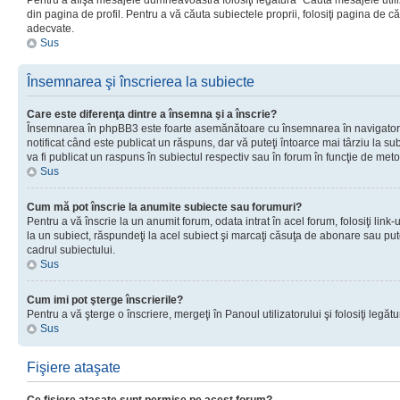
Pentru a afişa mesajele dumneavoastră folosiţi legătura “Căută mesajele utiliz
din pagina de profil. Pentru a vă căuta subiectele proprii, folosiţi pagina de c
adecvate.
Sus
Însemnarea şi înscrierea la subiecte
Care este diferenţa dintre a însemna şi a înscrie?
Însemnarea în phpBB3 este foarte asemănătoare cu însemnarea în navigator
notificat când este publicat un răspuns, dar vă puteţi întoarce mai târziu la subie
va fi publicat un raspuns în subiectul respectiv sau în forum în funcţie de meto
Sus
Cum mă pot înscrie la anumite subiecte sau forumuri?
Pentru a vă înscrie la un anumit forum, odata intrat în acel forum, folosiţi link
la un subiect, răspundeţi la acel subiect şi marcaţi căsuţa de abonare sau put
cadrul subiectului.
Sus
Cum imi pot şterge înscrierile?
Pentru a vă şterge o înscriere, mergeţi în Panoul utilizatorului şi folosiţi legătur
Sus
Fişiere ataşate