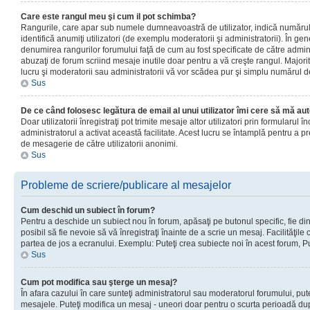
Care este rangul meu şi cum il pot schimba?
Rangurile, care apar sub numele dumneavoastră de utilizator, indică numărul 
identifică anumiţi utilizatori (de exemplu moderatorii şi administratorii). În ge
denumirea rangurilor forumului faţă de cum au fost specificate de către admin
abuzaţi de forum scriind mesaje inutile doar pentru a vă creşte rangul. Majorit
lucru şi moderatorii sau administratorii vă vor scădea pur şi simplu numărul 
Sus
De ce când folosesc legătura de email al unui utilizator îmi cere să mă aut
Doar utilizatorii înregistraţi pot trimite mesaje altor utilizatori prin formularul
administratorul a activat această facilitate. Acest lucru se întamplă pentru a p
de mesagerie de către utilizatorii anonimi.
Sus
Probleme de scriere/publicare al mesajelor
Cum deschid un subiect în forum?
Pentru a deschide un subiect nou în forum, apăsaţi pe butonul specific, fie din
posibil să fie nevoie să vă înregistraţi înainte de a scrie un mesaj. Facilităţile
partea de jos a ecranului. Exemplu: Puteţi crea subiecte noi în acest forum, Pu
Sus
Cum pot modifica sau şterge un mesaj?
În afara cazului în care sunteţi administratorul sau moderatorul forumului, put
mesajele. Puteţi modifica un mesaj - uneori doar pentru o scurta perioadă d