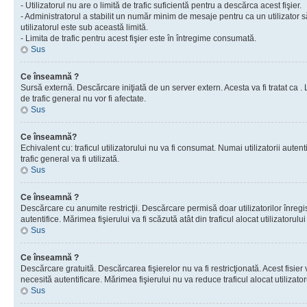
- Utilizatorul nu are o limită de trafic suficientă pentru a descărca acest fişier.
- Administratorul a stabilit un număr minim de mesaje pentru ca un utilizator s
utilizatorul este sub această limită.
- Limita de trafic pentru acest fişier este în întregime consumată.
Sus
Ce înseamnă ?
Sursă externă. Descărcare iniţiată de un server extern. Acesta va fi tratat ca . Lim
de trafic general nu vor fi afectate.
Sus
Ce înseamnă?
Echivalent cu: traficul utilizatorului nu va fi consumat. Numai utilizatorii autent
trafic general va fi utilizată.
Sus
Ce înseamnă ?
Descărcare cu anumite restricţii. Descărcare permisă doar utilizatorilor înregist
autentifice. Mărimea fişierului va fi scăzută atât din traficul alocat utilizatorului 
Sus
Ce înseamnă ?
Descărcare gratuită. Descărcarea fişierelor nu va fi restricţionată. Acest fisier 
necesită autentificare. Mărimea fişierului nu va reduce traficul alocat utilizato
Sus