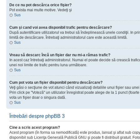
De ce nu pot descărca orice fişier?
Pot exista mai multe motive. Vedeţi şi
Sus
Cum şi cand voi avea disponibil trafic pentru descărcare?
După autentificare utilizatorul va trebui să îndeplinească unele condiţii. In prim
limită de descărcare. Întrebaţi administratorul care este această limită.
Sus
Vreau să descarc încă un fişier dar nu mi-a rămas trafic?
In acest caz întrebaţi administratorul. Numai el poate decide să crească trafic
unei noi limite de trafic pentru luna următoare.
Sus
Cum pot vota un fişier disponibil pentru descărcare?
Veţi găsi o secţiune de vot atunci când vizualizaţi detaliile unui fişier sau unei
Prin click pe "Voteză" un utilizator înregistrat poate alege de la 1 punct (foarte
vota un fişier doar o singura dată.
Sus
Întrebări despre phpBB 3
Cine a scris acest program?
Acest program (în forma sa nemodificată) este produs, lansat şi aflat sub copy
disponibil sub Licenţa Generală Publică GNU şi poate fi distribuit gratuit. Folos