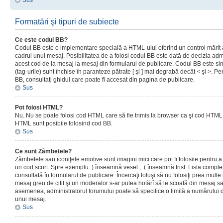
Sus
Formatări şi tipuri de subiecte
Ce este codul BB?
Codul BB este o implementare specială a HTML-ului oferind un control mărit a
cadrul unui mesaj. Posibilitatea de a folosi codul BB este dată de decizia admi
acest cod de la mesaj la mesaj din formularul de publicare. Codul BB este sim
(tag-urile) sunt închise în paranteze pătrate [ şi ] mai degrabă decât < şi >. P
BB, consultaţi ghidul care poate fi accesat din pagina de publicare.
Sus
Pot folosi HTML?
Nu. Nu se poate folosi cod HTML care să fie trimis la browser ca şi cod HTML. 
HTML sunt posibile folosind cod BB.
Sus
Ce sunt Zâmbetele?
Zâmbetele sau iconiţele emotive sunt imagini mici care pot fi folosite pentru
un cod scurt. Spre exemplu :) înseamnă vesel , :( înseamnă trist. Lista complet
consultată în formularul de publicare. Încercaţi totuşi să nu folosiţi prea mult
mesaj greu de citit şi un moderator s-ar putea hotărî să le scoată din mesaj s
asemenea, administratorul forumului poate să specifice o limită a numărului d
unui mesaj.
Sus