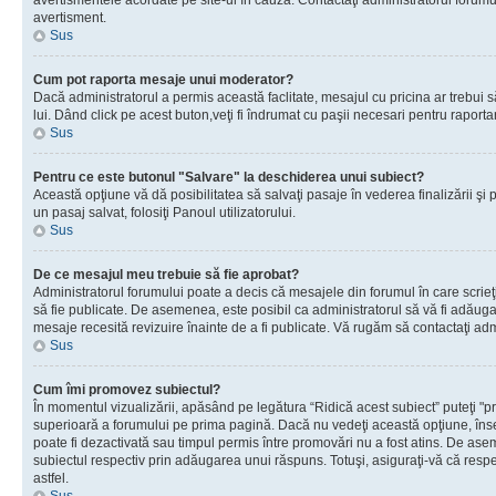
avertismentele acordate pe site-ul în cauză. Contactaţi administratorul forumulu
avertisment.
Sus
Cum pot raporta mesaje unui moderator?
Dacă administratorul a permis această faclitate, mesajul cu pricina ar trebui 
lui. Dând click pe acest buton,veţi fi îndrumat cu paşii necesari pentru raport
Sus
Pentru ce este butonul "Salvare" la deschiderea unui subiect?
Această opţiune vă dă posibilitatea să salvaţi pasaje în vederea finalizării şi pu
un pasaj salvat, folosiţi Panoul utilizatorului.
Sus
De ce mesajul meu trebuie să fie aprobat?
Administratorul forumului poate a decis că mesajele din forumul în care scrieţi
să fie publicate. De asemenea, este posibil ca administratorul să vă fi adăugat 
mesaje recesită revizuire înainte de a fi publicate. Vă rugăm să contactaţi adm
Sus
Cum îmi promovez subiectul?
În momentul vizualizării, apăsând pe legătura “Ridică acest subiect” puteţi "p
superioară a forumului pe prima pagină. Dacă nu vedeţi această opţiune, î
poate fi dezactivată sau timpul permis între promovări nu a fost atins. De as
subiectul respectiv prin adăugarea unui răspuns. Totuşi, asiguraţi-vă că respe
astfel.