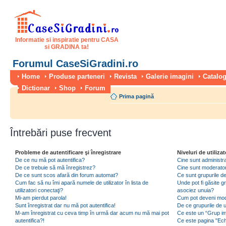
Informatie si inspiratie pentru CASA
si GRADINA ta!
Forumul CaseSiGradini.ro
Home
Produse parteneri
Revista
Galerie imagini
Catalog
Dictionar
Shop
Forum
Prima pagină
Întrebări puse frecvent
Probleme de autentificare şi înregistrare
Niveluri de utilizat
De ce nu mă pot autentifica?
Cine sunt administra
De ce trebuie să mă înregistrez?
Cine sunt moderator
De ce sunt scos afară din forum automat?
Ce sunt grupurile de 
Cum fac să nu îmi apară numele de utilizator în lista de
Unde pot fi găsite gr
utilizatori conectaţi?
asociez unuia?
Mi-am pierdut parola!
Cum pot deveni moder
Sunt înregistrat dar nu mă pot autentifica!
De ce grupurile de uti
M-am înregistrat cu ceva timp în urmă dar acum nu mă mai pot
Ce este un “Grup imp
autentifica?!
Ce este pagina "Ec