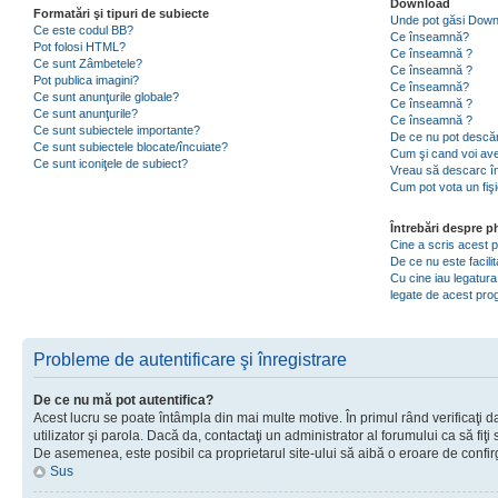
Download
Formatări şi tipuri de subiecte
Unde pot găsi Dow
Ce este codul BB?
Ce înseamnă?
Pot folosi HTML?
Ce înseamnă ?
Ce sunt Zâmbetele?
Ce înseamnă ?
Pot publica imagini?
Ce înseamnă?
Ce sunt anunţurile globale?
Ce înseamnă ?
Ce sunt anunţurile?
Ce înseamnă ?
Ce sunt subiectele importante?
De ce nu pot descăr
Ce sunt subiectele blocate/încuiate?
Cum şi cand voi ave
Ce sunt iconiţele de subiect?
Vreau să descarc în
Cum pot vota un fiş
Întrebări despre 
Cine a scris acest
De ce nu este facili
Cu cine iau legatura
legate de acest pr
Probleme de autentificare şi înregistrare
De ce nu mă pot autentifica?
Acest lucru se poate întâmpla din mai multe motive. În primul rând verificaţi d
utilizator şi parola. Dacă da, contactaţi un administrator al forumului ca să fiţi 
De asemenea, este posibil ca proprietarul site-ului să aibă o eroare de confir
Sus