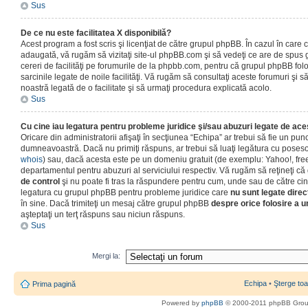
Sus
De ce nu este facilitatea X disponibilă?
Acest program a fost scris şi licenţiat de către grupul phpBB. În cazul în care co
adaugată, vă rugăm să vizitaţi site-ul phpBB.com şi să vedeţi ce are de spus
cereri de facilităţi pe forumurile de la phpbb.com, pentru că grupul phpBB fo
sarcinile legate de noile facilităţi. Vă rugăm să consultaţi aceste forumuri şi s
noastră legată de o facilitate şi să urmaţi procedura explicată acolo.
Sus
Cu cine iau legatura pentru probleme juridice şi/sau abuzuri legate de ac
Oricare din administratorii afişaţi în secţiunea “Echipa” ar trebui să fie un punc
dumneavoastră. Dacă nu primiţi răspuns, ar trebui să luaţi legătura cu poseso
whois
) sau, dacă acesta este pe un domeniu gratuit (de exemplu: Yahoo!, free
departamentul pentru abuzuri al serviciului respectiv. Vă rugăm să reţineţi 
de control
şi nu poate fi tras la răspundere pentru cum, unde sau de către cin
legatura cu grupul phpBB pentru probleme juridice care
nu sunt legate direc
în sine. Dacă trimiteţi un mesaj către grupul phpBB
despre orice folosire a un
aşteptaţi un terţ răspuns sau niciun răspuns.
Sus
Mergi la:
Echipa
•
Şterge toa
Prima pagină
Powered by
phpBB
© 2000-2011 phpBB Gro