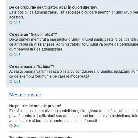
De ce grupurile de utilizatori apar în culori diferite?
Este posibil ca administratorul să asocieze o culoare membrilor unui grup pen
acestora.
Sus
Ce este un “Grup implicit”?
Dacă sunteţi membrul a mai multor grupuri, grupul implicit este folosit pentru
ce ar trebui să vi se afişeze. Administratorul forumului vă poate da permisiun
dumneavoastră de administrare.
Sus
Ce este pagina "Echipa"?
Această pagină vă furnizează o listă cu conducerea forumului, incluzând adminis
ca de exemplu forumurile pe care le moderează.
Sus
Mesaje private
Nu pot trimite mesaje private!
Există trei posibile motive: nu sunteţi înregistrat şi/sau autentificat, administ
privată pentru toţi utilizatorii sau administratorul forumului v-a restricţionat f
administrator al forumului pentru mai multe informaţii.
Sus