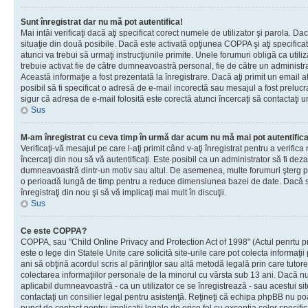
Sunt înregistrat dar nu mă pot autentifica!
Mai intâi verificaţi dacă aţi specificat corect numele de utilizator şi parola. Da
situaţie din două posibile. Dacă este activată opţiunea COPPA şi aţi specificat 
atunci va trebui să urmaţi instrucţiunile primite. Unele forumuri obligă ca utilizat
trebuie activat fie de către dumneavoastră personal, fie de către un administrat
Această informaţie a fost prezentată la înregistrare. Dacă aţi primit un email a
posibil să fi specificat o adresă de e-mail incorectă sau mesajul a fost prelucr
sigur că adresa de e-mail folosită este corectă atunci încercaţi să contactaţi u
Sus
M-am înregistrat cu ceva timp în urmă dar acum nu mă mai pot autentific
Verificaţi-vă mesajul pe care l-aţi primit când v-aţi înregistrat pentru a verifica
încercaţi din nou să vă autentificaţi. Este posibil ca un administrator să fi dezac
dumneavoastră dintr-un motiv sau altul. De asemenea, multe forumuri şterg peri
o perioadă lungă de timp pentru a reduce dimensiunea bazei de date. Dacă s-a
înregistraţi din nou şi să vă implicaţi mai mult în discuţii.
Sus
Ce este COPPA?
COPPA, sau "Child Online Privacy and Protection Act of 1998" (Actul penrtu pro
este o lege din Statele Unite care solicită site-urile care pot colecta informaţi
ani să obţină acordul scris al părinţilor sau altă metodă legală prin care tutore
colectarea informaţiilor personale de la minorul cu vârsta sub 13 ani. Dacă nu
aplicabil dumneavoastră - ca un utilizator ce se înregistrează - sau acestui site
contactaţi un consilier legal pentru asistenţă. Reţineţi că echipa phpBB nu poat