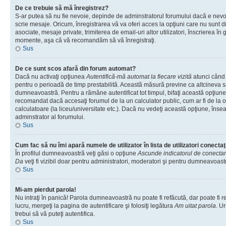
De ce trebuie să mă înregistrez?
S-ar putea să nu fie nevoie, depinde de adminstratorul forumului dacă e nevoi
scrie mesaje. Oricum, înregistrarea vă va oferi acces la opţiuni care nu sunt dis
asociate, mesaje private, trimiterea de email-uri altor utilizatori, înscrierea î
momente, aşa că vă recomandăm să vă înregistraţi.
Sus
De ce sunt scos afară din forum automat?
Dacă nu activaţi opţiunea
Autentifică-mă automat la fiecare vizită
atunci când v
pentru o perioadă de timp prestabilită. Această măsură previne ca altcineva 
dumneavoastră. Pentru a rămâne autentificat tot timpul, bifaţi această opţiune 
recomandat dacă accesaţi forumul de la un calculator public, cum ar fi de la o 
calculatoare (la liceu/universitate etc.). Dacă nu vedeţi această opţiune, îns
adminstrator al forumului.
Sus
Cum fac să nu îmi apară numele de utilizator în lista de utilizatori conectaţ
În profilul dumneavoastră veţi găsi o opţiune
Ascunde indicatorul de conecta
Da
veţi fi vizibil doar pentru administratori, moderatori şi pentru dumneavoastr
Sus
Mi-am pierdut parola!
Nu intraţi în panică! Parola dumneavoastră nu poate fi refăcută, dar poate fi r
lucru, mergeţi la pagina de autentificare şi folosiţi legătura
Am uitat parola
. Ur
trebui să vă puteţi autentifica.
Sus