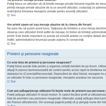
Tot primesc mesaje private nedorite!
Puteţi bloca un utilizator să vă trimită mesaje private folosind regulile de mes
primiţi mesaje private abuzive de la un anumit utilizator, contactaţi un adminis
restricţiona folosirea mesajelor private pentru anumiţi utilizatori.
Sus
Am primit spam-uri sau mesaje abuzive de la cineva din forum!
Ne pare rău să auzim acest lucru. Opţiunea de trimitere a unui mesaj electro
observa care utilizatori trimit astfel de mesaje. Ar trebui să trimiteţi administ
primit. Este foarte important ca acesta să includă antetul ce conţine detalii des
Astfel, administratorul forumului poate acţiona în consecinţă.
Sus
Prieteni şi persoane neagreate
Ce este lista de prieteni şi persoane neagreate?
Puteţi folosi aceste liste pentru a organiza ceilalţi membrii de pe forum. Utilizat
afişaţi în panoul dumneavoastră de control pentru acces rapid la trimiterea me
statutului lor (Conectat/Neconectat). Depinzând de stilul folosit, mesajele lor
un utilizator în lista cu persoane neagreate, mesajele acestuia vor ascunse.
Sus
Cum pot adăuga/şterge utilizatori în listele mele de prieteni sau persoan
Puteţi adăuga utilizatori în două moduri. În cadrul fiecărui profil al utilizatorul
lista de prienteni sau persoane neagreate. Alternativ, puteţi adăuga direct pri
din Panoul utilizatorului. Din aceeaşi pagină puteţi să şi ştergeţi nume din list