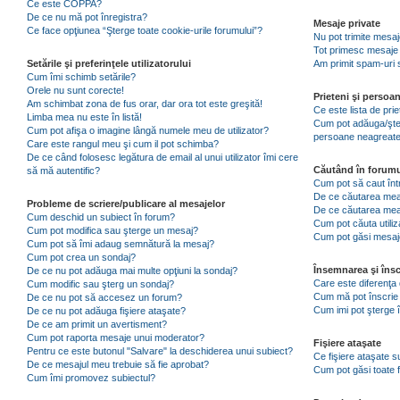
Ce este COPPA?
De ce nu mă pot înregistra?
Mesaje private
Ce face opţiunea “Şterge toate cookie-urile forumului”?
Nu pot trimite mesaj
Tot primesc mesaje 
Setările şi preferinţele utilizatorului
Am primit spam-uri 
Cum îmi schimb setările?
Orele nu sunt corecte!
Prieteni şi persoa
Am schimbat zona de fus orar, dar ora tot este greşită!
Ce este lista de pri
Limba mea nu este în listă!
Cum pot adăuga/şterg
Cum pot afişa o imagine lângă numele meu de utilizator?
persoane neagreat
Care este rangul meu şi cum il pot schimba?
De ce când folosesc legătura de email al unui utilizator îmi cere
Căutând în forumu
să mă autentific?
Cum pot să caut înt
De ce căutarea mea 
Probleme de scriere/publicare al mesajelor
De ce căutarea mea
Cum deschid un subiect în forum?
Cum pot căuta utiliz
Cum pot modifica sau şterge un mesaj?
Cum pot găsi mesaje
Cum pot să îmi adaug semnătură la mesaj?
Cum pot crea un sondaj?
Însemnarea şi însc
De ce nu pot adăuga mai multe opţiuni la sondaj?
Care este diferenţa 
Cum modific sau şterg un sondaj?
Cum mă pot înscrie 
De ce nu pot să accesez un forum?
Cum imi pot şterge î
De ce nu pot adăuga fişiere ataşate?
De ce am primit un avertisment?
Cum pot raporta mesaje unui moderator?
Fişiere ataşate
Pentru ce este butonul "Salvare" la deschiderea unui subiect?
Ce fişiere ataşate 
De ce mesajul meu trebuie să fie aprobat?
Cum pot găsi toate f
Cum îmi promovez subiectul?