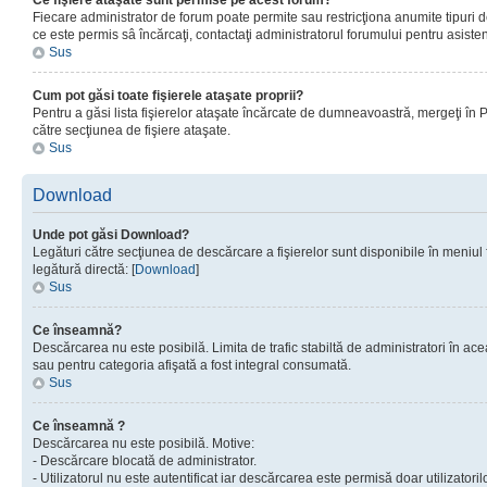
Ce fişiere ataşate sunt permise pe acest forum?
Fiecare administrator de forum poate permite sau restricţiona anumite tipuri de
ce este permis sâ încărcaţi, contactaţi administratorul forumului pentru asisten
Sus
Cum pot găsi toate fişierele ataşate proprii?
Pentru a găsi lista fişierelor ataşate încărcate de dumneavoastră, mergeţi în Pan
către secţiunea de fişiere ataşate.
Sus
Download
Unde pot găsi Download?
Legături către secţiunea de descărcare a fişierelor sunt disponibile în meniul
legătură directă: [
Download
]
Sus
Ce înseamnă?
Descărcarea nu este posibilă. Limita de trafic stabiltă de administratori în ac
sau pentru categoria afişată a fost integral consumată.
Sus
Ce înseamnă ?
Descărcarea nu este posibilă. Motive:
- Descărcare blocată de administrator.
- Utilizatorul nu este autentificat iar descărcarea este permisă doar utilizatorilo