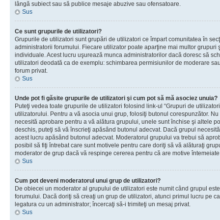
lângă subiect sau să publice mesaje abuzive sau ofensatoare.
Sus
Ce sunt grupurile de utilizatori?
Grupurile de utilizatori sunt grupări de utilizatori ce împart comunitatea în secţ
administratorii forumului. Fiecare utilizator poate aparţine mai multor grupuri 
individuale. Acest lucru uşurează munca administratorilor dacă doresc să sch
utilizatori deodată ca de exemplu: schimbarea permisiunilor de moderare sau 
forum privat.
Sus
Unde pot fi găsite grupurile de utilizatori şi cum pot să mă asociez unuia?
Puteţi vedea toate grupurile de utilizatori folosind link-ul “Grupuri de utilizato
utilizatorului. Pentru a vă asocia unui grup, folosiţi butonul corespunzător. N
necesită aprobare pentru a vă alătura grupului, unele sunt închise şi altele p
deschis, puteţi să vă înscrieţi apăsând butonul adecvat. Dacă grupul necesită
acest lucru apăsând butonul adecvat. Moderatorul grupului va trebui să apr
posibil să fiţi întrebat care sunt motivele pentru care doriţi să vă alăturaţi gru
moderator de grup dacă vă respinge cererea pentru că are motive întemeiate
Sus
Cum pot deveni moderatorul unui grup de utilizatori?
De obiecei un moderator al grupului de utilizatori este numit când grupul este
forumului. Dacă doriţi să creaţi un grup de utilizatori, atunci primul lucru pe car
legatura cu un administrator; încercaţi să-i trimiteţi un mesaj privat.
Sus