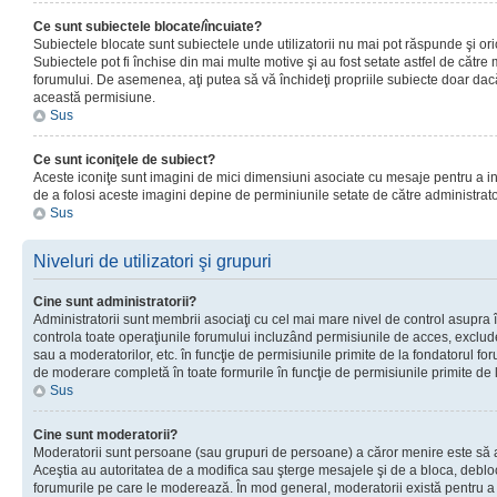
Ce sunt subiectele blocate/încuiate?
Subiectele blocate sunt subiectele unde utilizatorii nu mai pot răspunde şi or
Subiectele pot fi închise din mai multe motive şi au fost setate astfel de către
forumului. De asemenea, aţi putea să vă închideţi propriile subiecte doar dac
această permisiune.
Sus
Ce sunt iconiţele de subiect?
Aceste iconiţe sunt imagini de mici dimensiuni asociate cu mesaje pentru a ind
de a folosi aceste imagini depine de perminiunile setate de către administrato
Sus
Niveluri de utilizatori şi grupuri
Cine sunt administratorii?
Administratorii sunt membrii asociaţi cu cel mai mare nivel de control asupra în
controla toate operaţiunile forumului incluzând permisiunile de acces, excluder
sau a moderatorilor, etc. în funcţie de permisiunile primite de la fondatorul 
de moderare completă în toate formurile în funcţie de permisiunile primite de 
Sus
Cine sunt moderatorii?
Moderatorii sunt persoane (sau grupuri de persoane) a căror menire este să a
Aceştia au autoritatea de a modifica sau şterge mesajele şi de a bloca, debloc
forumurile pe care le moderează. În mod general, moderatorii există pentru a av