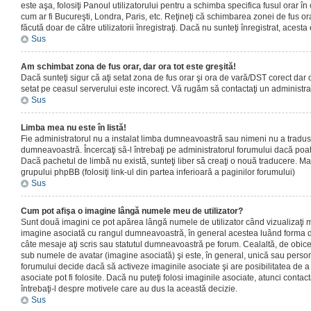
este aşa, folosiţi Panoul utilizatorului pentru a schimba specifica fusul orar în
cum ar fi Bucureşti, Londra, Paris, etc. Reţineţi că schimbarea zonei de fus orar
făcută doar de către utilizatorii înregistraţi. Dacă nu sunteţi înregistrat, aces
Sus
Am schimbat zona de fus orar, dar ora tot este greşită!
Dacă sunteţi sigur că aţi setat zona de fus orar şi ora de vară/DST corect dar o
setat pe ceasul serverului este incorect. Vă rugăm să contactaţi un administr
Sus
Limba mea nu este în listă!
Fie administratorul nu a instalat limba dumneavoastră sau nimeni nu a tradus
dumneavoastră. Încercaţi să-l întrebaţi pe administratorul forumului dacă poat
Dacă pachetul de limbă nu există, sunteţi liber să creaţi o nouă traducere. Mai 
grupului phpBB (folosiţi link-ul din partea inferioară a paginilor forumului)
Sus
Cum pot afişa o imagine lângă numele meu de utilizator?
Sunt două imagini ce pot apărea lângă numele de utilizator când vizualizaţi m
imagine asociată cu rangul dumneavoastră, în general acestea luând forma de
câte mesaje aţi scris sau statutul dumneavoastră pe forum. Cealaltă, de obic
sub numele de avatar (imagine asociată) şi este, în general, unică sau personal
forumului decide dacă să activeze imaginile asociate şi are posibilitatea de a
asociate pot fi folosite. Dacă nu puteţi folosi imaginile asociate, atunci contact
întrebaţi-l despre motivele care au dus la această decizie.
Sus