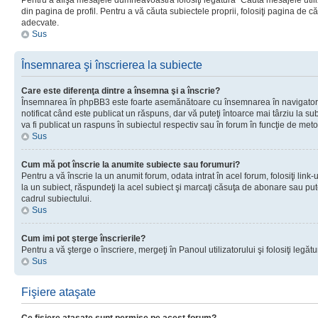
Pentru a afişa mesajele dumneavoastră folosiţi legătura “Căută mesajele utiliz
din pagina de profil. Pentru a vă căuta subiectele proprii, folosiţi pagina de c
adecvate.
Sus
Însemnarea şi înscrierea la subiecte
Care este diferenţa dintre a însemna şi a înscrie?
Însemnarea în phpBB3 este foarte asemănătoare cu însemnarea în navigator
notificat când este publicat un răspuns, dar vă puteţi întoarce mai târziu la subie
va fi publicat un raspuns în subiectul respectiv sau în forum în funcţie de meto
Sus
Cum mă pot înscrie la anumite subiecte sau forumuri?
Pentru a vă înscrie la un anumit forum, odata intrat în acel forum, folosiţi link
la un subiect, răspundeţi la acel subiect şi marcaţi căsuţa de abonare sau put
cadrul subiectului.
Sus
Cum imi pot şterge înscrierile?
Pentru a vă şterge o înscriere, mergeţi în Panoul utilizatorului şi folosiţi legătur
Sus
Fişiere ataşate