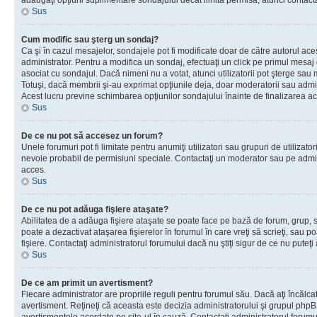
adăugaţi opţiuni suplimentare sondajului decât limita permisă, atunci contacta
Sus
Cum modific sau şterg un sondaj?
Ca şi în cazul mesajelor, sondajele pot fi modificate doar de către autorul ac
administrator. Pentru a modifica un sondaj, efectuaţi un click pe primul mesaj
asociat cu sondajul. Dacă nimeni nu a votat, atunci utilizatorii pot şterge sau 
Totuşi, dacă membrii şi-au exprimat opţiunile deja, doar moderatorii sau admini
Acest lucru previne schimbarea opţiunilor sondajului înainte de finalizarea ac
Sus
De ce nu pot să accesez un forum?
Unele forumuri pot fi limitate pentru anumiţi utilizatori sau grupuri de utilizatori
nevoie probabil de permisiuni speciale. Contactaţi un moderator sau pe admin
acces.
Sus
De ce nu pot adăuga fişiere ataşate?
Abilitatea de a adăuga fişiere ataşate se poate face pe bază de forum, grup, sa
poate a dezactivat ataşarea fişierelor în forumul în care vreţi să scrieţi, sau 
fişiere. Contactaţi administratorul forumului dacă nu ştiţi sigur de ce nu puteţi
Sus
De ce am primit un avertisment?
Fiecare administrator are propriile reguli pentru forumul său. Dacă aţi încălca
avertisment. Reţineţi că aceasta este decizia administratorului şi grupul php