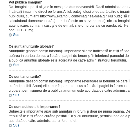
Pot publica imagini?
Da, imaginile pot fi afişate în mesajele dumneavoastră. Dacă administratorul a
încărcaţi imaginile direct pe forum. Altfel, puteţi folosi o legatură către o ima
publicului, cum ar fi http://www.examplu.com/imaginea-mea.gif. Nu puteţi să cr
calculatorul dumneavoastră (doar dacă este un server public), nici cu imagin
autentificare, cum ar fi căsuţele de e-mail, site-uri protejate cu parolă, etc. Pen
codului BB [img].
Sus
Ce sunt anunţurile globale?
Anunţurile globale conţin informaţii importante şi este indicat să le citiţi cât d
apărea în partea de sus a fiecărei pagini de forum şi în interiorul panoului de 
a publica anunţuri globale este acordată de către administratorul forumului.
Sus
Ce sunt anunţurile?
Anunţurile deseori conţin informaţii importante referitoare la forumul pe care îl 
curând posibil. Anunţurile apar în partea de sus a fiecărei pagini în forumul de
globale, permisiunea de a publica anunţuri este acordată de către administrat
Sus
Ce sunt subiectele importante?
Subiectele importante apar sub anunţuri în forum şi doar pe prima pagină. Des
trebui să le citiţi cât de curând posibil. Ca şi cu anunţurile, permisiunea de a
acordată de către administratorul forumului.
Sus