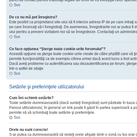
punct de contact pentru implicaţii legale de orice fel cu excepţia celor specific
Sus
De ce nu mă pot înregistra?
Este posibil ca proprietarul site-ului să fi interzis adresa IP de pe care intraţi 
pe care încercaţi să-l înregistraţi. De asemenea, înregistrarile noi ar putea fi d
ului pentru a preveni vizitatorii noi să se înregistreze. Contactaţi un administr
Sus
Ce face opţiunea “Şterge toate cookie-urile forumului”?
Această opţiune va şterge toate cookie-urile create de către phpBB care vă ţ
permite funcţionalităţi ca de exemplu citirea urmei dacă acest lucru a fost acti
Dacă aveţi probleme cu autentificarea sau dezautentificarea pe forum, şterger
într-o astfel de sitaţie
Sus
Setările şi preferinţele utilizatorului
Cum îmi schimb setările?
Toate setările dumneavoastră (dacă sunteţi înregistrat) sunt păstrate în baza de
Panoul utilizatorului; în general un link poate fi găsit în partea superioară a p
permite să vă schimbaţi toate setările şi preferinţele.
Sus
Orele nu sunt corecte!
S-ar putea ca dumneavoastră să vedeţi orele afişate dintr-o zonă cu fus orar di