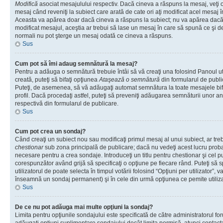
Modifică
asociat mesajulului respectiv. Dacă cineva a răspuns la mesaj, veţi 
mesaj când reveniţi la subiect care arată de cate ori aţi modificat acel mesaj 
Aceasta va apărea doar dacă cineva a răspuns la subiect; nu va apărea dacă
modificat mesajul, aceştia ar trebui să lase un mesaj în care să spună ce şi de 
normali nu pot şterge un mesaj odată ce cineva a răspuns.
Sus
Cum pot să îmi adaug semnătură la mesaj?
Pentru a adăuga o semnătură trebuie întâi să vă creaţi una folosind Panoul ut
creată, puteţi să bifaţi opţiunea
Ataşează o semnătură
din formularul de publ
Puteţi, de asemenea, să vă adăugaţi automat semnătura la toate mesajele b
profil. Dacă procedaţi astfel, puteţi să preveniţi adăugarea semnăturii unor a
respectivă din formularul de publicare.
Sus
Cum pot crea un sondaj?
Când creaţi un subiect nou sau modificaţi primul mesaj al unui subiect, ar tre
chestionar
sub zona principală de publicare; dacă nu vedeţi acest lucru probab
necesare pentru a crea sondaje. Introduceţi un titlu pentru chestionar şi cel p
corespunzător având grijă să specificaţi o opţiune pe fiecare rând. Puteţi să s
utilizatorul de poate selecta în timpul votării folosind “Opţiuni per utilizator”, v
înseamnă un sondaj permanent) şi în cele din urmă opţiunea ce pemite utilizat
Sus
De ce nu pot adăuga mai multe opţiuni la sondaj?
Limita pentru opţiunile sondajului este specificată de către administratorul fo