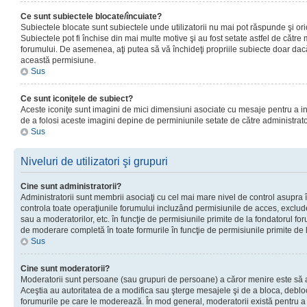
Ce sunt subiectele blocate/încuiate?
Subiectele blocate sunt subiectele unde utilizatorii nu mai pot răspunde şi or
Subiectele pot fi închise din mai multe motive şi au fost setate astfel de către
forumului. De asemenea, aţi putea să vă închideţi propriile subiecte doar dac
această permisiune.
Sus
Ce sunt iconiţele de subiect?
Aceste iconiţe sunt imagini de mici dimensiuni asociate cu mesaje pentru a ind
de a folosi aceste imagini depine de perminiunile setate de către administrato
Sus
Niveluri de utilizatori şi grupuri
Cine sunt administratorii?
Administratorii sunt membrii asociaţi cu cel mai mare nivel de control asupra în
controla toate operaţiunile forumului incluzând permisiunile de acces, excluder
sau a moderatorilor, etc. în funcţie de permisiunile primite de la fondatorul 
de moderare completă în toate formurile în funcţie de permisiunile primite de 
Sus
Cine sunt moderatorii?
Moderatorii sunt persoane (sau grupuri de persoane) a căror menire este să a
Aceştia au autoritatea de a modifica sau şterge mesajele şi de a bloca, debloc
forumurile pe care le moderează. În mod general, moderatorii există pentru a av