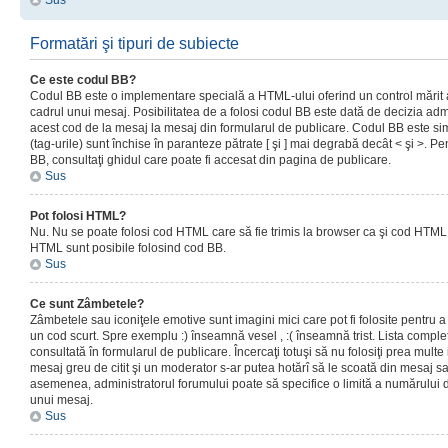
Sus
Formatări şi tipuri de subiecte
Ce este codul BB?
Codul BB este o implementare specială a HTML-ului oferind un control mărit a
cadrul unui mesaj. Posibilitatea de a folosi codul BB este dată de decizia admi
acest cod de la mesaj la mesaj din formularul de publicare. Codul BB este sim
(tag-urile) sunt închise în paranteze pătrate [ şi ] mai degrabă decât < şi >. P
BB, consultaţi ghidul care poate fi accesat din pagina de publicare.
Sus
Pot folosi HTML?
Nu. Nu se poate folosi cod HTML care să fie trimis la browser ca şi cod HTML. 
HTML sunt posibile folosind cod BB.
Sus
Ce sunt Zâmbetele?
Zâmbetele sau iconiţele emotive sunt imagini mici care pot fi folosite pentru
un cod scurt. Spre exemplu :) înseamnă vesel , :( înseamnă trist. Lista complet
consultată în formularul de publicare. Încercaţi totuşi să nu folosiţi prea mult
mesaj greu de citit şi un moderator s-ar putea hotărî să le scoată din mesaj s
asemenea, administratorul forumului poate să specifice o limită a numărului d
unui mesaj.
Sus