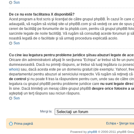
Sus
De ce nu este facilitatea X disponibilă?
Acest program a fost scris şi licenţiat de către grupul phpBB. În cazul în care co
adaugată, vă rugăm să vizitaţi site-ul phpBB.com şi să vedeţi ce are de spus
cereri de facilităţi pe forumurile de la phpbb.com, pentru că grupul phpBB fo
sarcinile legate de noile facilităţi. Vă rugăm să consultaţi aceste forumuri şi s
noastră legată de o facilitate şi să urmaţi procedura explicată acolo.
Sus
Cu cine iau legatura pentru probleme juridice şi/sau abuzuri legate de ac
Oricare din administratorii afişaţi în secţiunea “Echipa” ar trebui să fie un punc
dumneavoastră. Dacă nu primiţi răspuns, ar trebui să luaţi legătura cu poseso
whois
) sau, dacă acesta este pe un domeniu gratuit (de exemplu: Yahoo!, free
departamentul pentru abuzuri al serviciului respectiv. Vă rugăm să reţineţi 
de control
şi nu poate fi tras la răspundere pentru cum, unde sau de către cin
legatura cu grupul phpBB pentru probleme juridice care
nu sunt legate direc
în sine. Dacă trimiteţi un mesaj către grupul phpBB
despre orice folosire a un
aşteptaţi un terţ răspuns sau niciun răspuns.
Sus
Mergi la:
Echipa
•
Şterge toa
Prima pagină
Powered by
phpBB
© 2000-2011 phpBB Gro