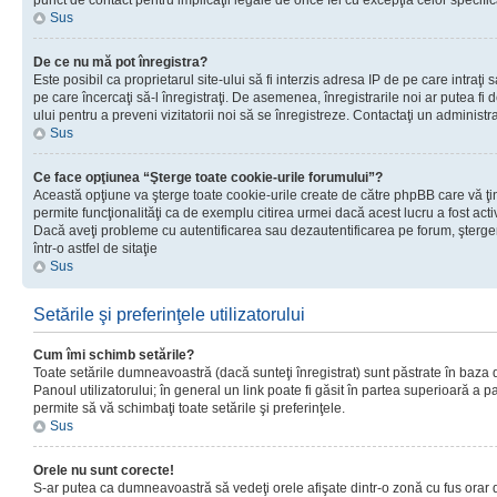
punct de contact pentru implicaţii legale de orice fel cu excepţia celor specific
Sus
De ce nu mă pot înregistra?
Este posibil ca proprietarul site-ului să fi interzis adresa IP de pe care intraţi 
pe care încercaţi să-l înregistraţi. De asemenea, înregistrarile noi ar putea fi d
ului pentru a preveni vizitatorii noi să se înregistreze. Contactaţi un administr
Sus
Ce face opţiunea “Şterge toate cookie-urile forumului”?
Această opţiune va şterge toate cookie-urile create de către phpBB care vă ţ
permite funcţionalităţi ca de exemplu citirea urmei dacă acest lucru a fost acti
Dacă aveţi probleme cu autentificarea sau dezautentificarea pe forum, şterger
într-o astfel de sitaţie
Sus
Setările şi preferinţele utilizatorului
Cum îmi schimb setările?
Toate setările dumneavoastră (dacă sunteţi înregistrat) sunt păstrate în baza de
Panoul utilizatorului; în general un link poate fi găsit în partea superioară a p
permite să vă schimbaţi toate setările şi preferinţele.
Sus
Orele nu sunt corecte!
S-ar putea ca dumneavoastră să vedeţi orele afişate dintr-o zonă cu fus orar di