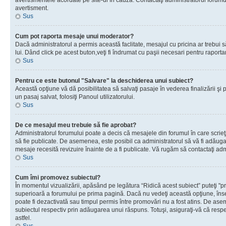
avertismentele acordate pe site-ul în cauză. Contactaţi administratorul forumulu
avertisment.
Sus
Cum pot raporta mesaje unui moderator?
Dacă administratorul a permis această faclitate, mesajul cu pricina ar trebui 
lui. Dând click pe acest buton,veţi fi îndrumat cu paşii necesari pentru raport
Sus
Pentru ce este butonul "Salvare" la deschiderea unui subiect?
Această opţiune vă dă posibilitatea să salvaţi pasaje în vederea finalizării şi pu
un pasaj salvat, folosiţi Panoul utilizatorului.
Sus
De ce mesajul meu trebuie să fie aprobat?
Administratorul forumului poate a decis că mesajele din forumul în care scrieţi
să fie publicate. De asemenea, este posibil ca administratorul să vă fi adăugat 
mesaje recesită revizuire înainte de a fi publicate. Vă rugăm să contactaţi adm
Sus
Cum îmi promovez subiectul?
În momentul vizualizării, apăsând pe legătura “Ridică acest subiect” puteţi "p
superioară a forumului pe prima pagină. Dacă nu vedeţi această opţiune, î
poate fi dezactivată sau timpul permis între promovări nu a fost atins. De as
subiectul respectiv prin adăugarea unui răspuns. Totuşi, asiguraţi-vă că respe
astfel.