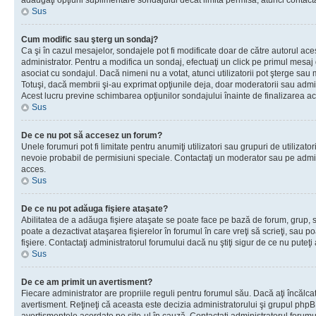
adăugaţi opţiuni suplimentare sondajului decât limita permisă, atunci contacta
Sus
Cum modific sau şterg un sondaj?
Ca şi în cazul mesajelor, sondajele pot fi modificate doar de către autorul ac
administrator. Pentru a modifica un sondaj, efectuaţi un click pe primul mesaj
asociat cu sondajul. Dacă nimeni nu a votat, atunci utilizatorii pot şterge sau 
Totuşi, dacă membrii şi-au exprimat opţiunile deja, doar moderatorii sau admini
Acest lucru previne schimbarea opţiunilor sondajului înainte de finalizarea ac
Sus
De ce nu pot să accesez un forum?
Unele forumuri pot fi limitate pentru anumiţi utilizatori sau grupuri de utilizatori
nevoie probabil de permisiuni speciale. Contactaţi un moderator sau pe admin
acces.
Sus
De ce nu pot adăuga fişiere ataşate?
Abilitatea de a adăuga fişiere ataşate se poate face pe bază de forum, grup, sa
poate a dezactivat ataşarea fişierelor în forumul în care vreţi să scrieţi, sau 
fişiere. Contactaţi administratorul forumului dacă nu ştiţi sigur de ce nu puteţi
Sus
De ce am primit un avertisment?
Fiecare administrator are propriile reguli pentru forumul său. Dacă aţi încălca
avertisment. Reţineţi că aceasta este decizia administratorului şi grupul php