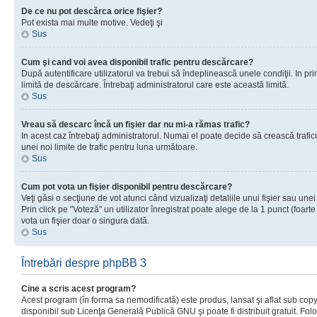
De ce nu pot descărca orice fişier?
Pot exista mai multe motive. Vedeţi şi
Sus
Cum şi cand voi avea disponibil trafic pentru descărcare?
După autentificare utilizatorul va trebui să îndeplinească unele condiţii. In prim
limită de descărcare. Întrebaţi administratorul care este această limită.
Sus
Vreau să descarc încă un fişier dar nu mi-a rămas trafic?
In acest caz întrebaţi administratorul. Numai el poate decide să crească trafic
unei noi limite de trafic pentru luna următoare.
Sus
Cum pot vota un fişier disponibil pentru descărcare?
Veţi găsi o secţiune de vot atunci când vizualizaţi detaliile unui fişier sau unei
Prin click pe "Voteză" un utilizator înregistrat poate alege de la 1 punct (foarte
vota un fişier doar o singura dată.
Sus
Întrebări despre phpBB 3
Cine a scris acest program?
Acest program (în forma sa nemodificată) este produs, lansat şi aflat sub copy
disponibil sub Licenţa Generală Publică GNU şi poate fi distribuit gratuit. Folos