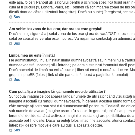
este aşa, folosiţi Panoul utilizatorului pentru a schimba specifica fusul orar în
cum ar fi Bucureşti, Londra, Paris, etc. Reţineţi că schimbarea zonei de fus orar
făcută doar de către utilizatorii înregistraţi. Dacă nu sunteţi înregistrat, aces
Sus
Am schimbat zona de fus orar, dar ora tot este greşită!
Dacă sunteţi sigur că aţi setat zona de fus orar şi ora de vară/DST corect dar o
setat pe ceasul serverului este incorect. Vă rugăm să contactaţi un administr
Sus
Limba mea nu este în listă!
Fie administratorul nu a instalat limba dumneavoastră sau nimeni nu a tradus
dumneavoastră. Încercaţi să-l întrebaţi pe administratorul forumului dacă poat
Dacă pachetul de limbă nu există, sunteţi liber să creaţi o nouă traducere. Mai 
grupului phpBB (folosiţi link-ul din partea inferioară a paginilor forumului)
Sus
Cum pot afişa o imagine lângă numele meu de utilizator?
Sunt două imagini ce pot apărea lângă numele de utilizator când vizualizaţi m
imagine asociată cu rangul dumneavoastră, în general acestea luând forma de
câte mesaje aţi scris sau statutul dumneavoastră pe forum. Cealaltă, de obic
sub numele de avatar (imagine asociată) şi este, în general, unică sau personal
forumului decide dacă să activeze imaginile asociate şi are posibilitatea de a
asociate pot fi folosite. Dacă nu puteţi folosi imaginile asociate, atunci contact
întrebaţi-l despre motivele care au dus la această decizie.
Sus