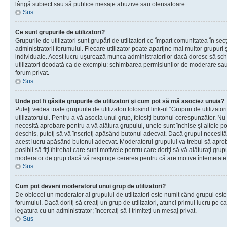
lângă subiect sau să publice mesaje abuzive sau ofensatoare.
Sus
Ce sunt grupurile de utilizatori?
Grupurile de utilizatori sunt grupări de utilizatori ce împart comunitatea în secţ
administratorii forumului. Fiecare utilizator poate aparţine mai multor grupuri 
individuale. Acest lucru uşurează munca administratorilor dacă doresc să sch
utilizatori deodată ca de exemplu: schimbarea permisiunilor de moderare sau 
forum privat.
Sus
Unde pot fi găsite grupurile de utilizatori şi cum pot să mă asociez unuia?
Puteţi vedea toate grupurile de utilizatori folosind link-ul “Grupuri de utilizato
utilizatorului. Pentru a vă asocia unui grup, folosiţi butonul corespunzător. N
necesită aprobare pentru a vă alătura grupului, unele sunt închise şi altele p
deschis, puteţi să vă înscrieţi apăsând butonul adecvat. Dacă grupul necesită
acest lucru apăsând butonul adecvat. Moderatorul grupului va trebui să apr
posibil să fiţi întrebat care sunt motivele pentru care doriţi să vă alăturaţi gru
moderator de grup dacă vă respinge cererea pentru că are motive întemeiate
Sus
Cum pot deveni moderatorul unui grup de utilizatori?
De obiecei un moderator al grupului de utilizatori este numit când grupul este
forumului. Dacă doriţi să creaţi un grup de utilizatori, atunci primul lucru pe car
legatura cu un administrator; încercaţi să-i trimiteţi un mesaj privat.
Sus