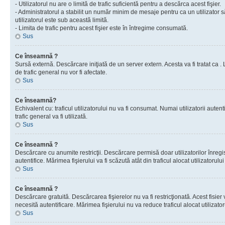
- Utilizatorul nu are o limită de trafic suficientă pentru a descărca acest fişier.
- Administratorul a stabilit un număr minim de mesaje pentru ca un utilizator s
utilizatorul este sub această limită.
- Limita de trafic pentru acest fişier este în întregime consumată.
Sus
Ce înseamnă ?
Sursă externă. Descărcare iniţiată de un server extern. Acesta va fi tratat ca . Lim
de trafic general nu vor fi afectate.
Sus
Ce înseamnă?
Echivalent cu: traficul utilizatorului nu va fi consumat. Numai utilizatorii autent
trafic general va fi utilizată.
Sus
Ce înseamnă ?
Descărcare cu anumite restricţii. Descărcare permisă doar utilizatorilor înregist
autentifice. Mărimea fişierului va fi scăzută atât din traficul alocat utilizatorului 
Sus
Ce înseamnă ?
Descărcare gratuită. Descărcarea fişierelor nu va fi restricţionată. Acest fisier 
necesită autentificare. Mărimea fişierului nu va reduce traficul alocat utilizato
Sus