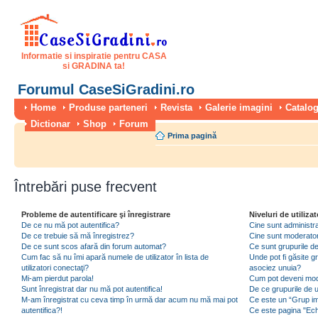
Informatie si inspiratie pentru CASA
si GRADINA ta!
Forumul CaseSiGradini.ro
Home
Produse parteneri
Revista
Galerie imagini
Catalog
Dictionar
Shop
Forum
Prima pagină
Întrebări puse frecvent
Probleme de autentificare şi înregistrare
Niveluri de utilizat
De ce nu mă pot autentifica?
Cine sunt administra
De ce trebuie să mă înregistrez?
Cine sunt moderator
De ce sunt scos afară din forum automat?
Ce sunt grupurile de 
Cum fac să nu îmi apară numele de utilizator în lista de
Unde pot fi găsite gr
utilizatori conectaţi?
asociez unuia?
Mi-am pierdut parola!
Cum pot deveni moder
Sunt înregistrat dar nu mă pot autentifica!
De ce grupurile de uti
M-am înregistrat cu ceva timp în urmă dar acum nu mă mai pot
Ce este un “Grup imp
autentifica?!
Ce este pagina "Ec