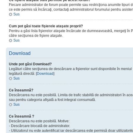
Ce fişiere ataşate sunt permise pe acest forum?
Fiecare administrator de forum poate permite sau restricţiona anumite tipuri de
ce este permis sâ încărcaţi, contactaţi administratorul forumului pentru asisten
Sus
Cum pot găsi toate fişierele ataşate proprii?
Pentru a găsi lista fişierelor ataşate încărcate de dumneavoastră, mergeţi în Pan
către secţiunea de fişiere ataşate.
Sus
Download
Unde pot găsi Download?
Legături către secţiunea de descărcare a fişierelor sunt disponibile în meniul
legătură directă: [
Download
]
Sus
Ce înseamnă?
Descărcarea nu este posibilă. Limita de trafic stabiltă de administratori în ac
sau pentru categoria afişată a fost integral consumată.
Sus
Ce înseamnă ?
Descărcarea nu este posibilă. Motive:
- Descărcare blocată de administrator.
- Utilizatorul nu este autentificat iar descărcarea este permisă doar utilizatorilo