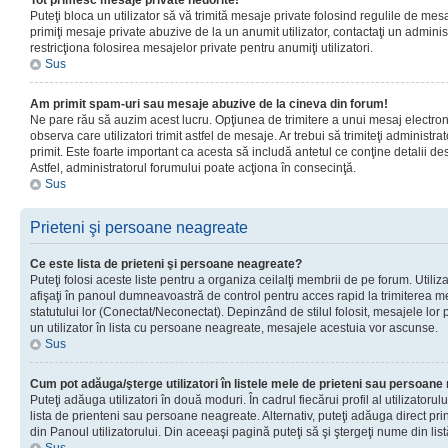
Tot primesc mesaje private nedorite!
Puteţi bloca un utilizator să vă trimită mesaje private folosind regulile de mes
primiţi mesaje private abuzive de la un anumit utilizator, contactaţi un adminis
restricţiona folosirea mesajelor private pentru anumiţi utilizatori.
Sus
Am primit spam-uri sau mesaje abuzive de la cineva din forum!
Ne pare rău să auzim acest lucru. Opţiunea de trimitere a unui mesaj electro
observa care utilizatori trimit astfel de mesaje. Ar trebui să trimiteţi administ
primit. Este foarte important ca acesta să includă antetul ce conţine detalii des
Astfel, administratorul forumului poate acţiona în consecinţă.
Sus
Prieteni şi persoane neagreate
Ce este lista de prieteni şi persoane neagreate?
Puteţi folosi aceste liste pentru a organiza ceilalţi membrii de pe forum. Utilizat
afişaţi în panoul dumneavoastră de control pentru acces rapid la trimiterea me
statutului lor (Conectat/Neconectat). Depinzând de stilul folosit, mesajele lor
un utilizator în lista cu persoane neagreate, mesajele acestuia vor ascunse.
Sus
Cum pot adăuga/şterge utilizatori în listele mele de prieteni sau persoan
Puteţi adăuga utilizatori în două moduri. În cadrul fiecărui profil al utilizatorul
lista de prienteni sau persoane neagreate. Alternativ, puteţi adăuga direct pri
din Panoul utilizatorului. Din aceeaşi pagină puteţi să şi ştergeţi nume din list