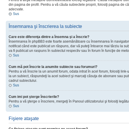
Pentru a afişa mesajele dumneavoastră folosiţi legătura “Căută mesajele utiliz
din pagina de profil. Pentru a vă căuta subiectele proprii, folosiţi pagina de c
adecvate.
Sus
Însemnarea şi înscrierea la subiecte
Care este diferenţa dintre a însemna şi a înscrie?
Însemnarea în phpBB3 este foarte asemănătoare cu însemnarea în navigator
notificat când este publicat un răspuns, dar vă puteţi întoarce mai târziu la subie
va fi publicat un raspuns în subiectul respectiv sau în forum în funcţie de meto
Sus
Cum mă pot înscrie la anumite subiecte sau forumuri?
Pentru a vă înscrie la un anumit forum, odata intrat în acel forum, folosiţi link
la un subiect, răspundeţi la acel subiect şi marcaţi căsuţa de abonare sau put
cadrul subiectului.
Sus
Cum imi pot şterge înscrierile?
Pentru a vă şterge o înscriere, mergeţi în Panoul utilizatorului şi folosiţi legătur
Sus
Fişiere ataşate