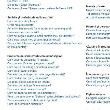
Ce este COPPA?
De ce nu mă pot înregistra?
Mesaje private
Ce face opţiunea “Şterge toate cookie-urile forumului”?
Nu pot trimite mesaj
Tot primesc mesaje 
Setările şi preferinţele utilizatorului
Am primit spam-uri 
Cum îmi schimb setările?
Orele nu sunt corecte!
Prieteni şi persoa
Am schimbat zona de fus orar, dar ora tot este greşită!
Ce este lista de pri
Limba mea nu este în listă!
Cum pot adăuga/şterg
Cum pot afişa o imagine lângă numele meu de utilizator?
persoane neagreat
Care este rangul meu şi cum il pot schimba?
De ce când folosesc legătura de email al unui utilizator îmi cere
Căutând în forumu
să mă autentific?
Cum pot să caut înt
De ce căutarea mea 
Probleme de scriere/publicare al mesajelor
De ce căutarea mea
Cum deschid un subiect în forum?
Cum pot căuta utiliz
Cum pot modifica sau şterge un mesaj?
Cum pot găsi mesaje
Cum pot să îmi adaug semnătură la mesaj?
Cum pot crea un sondaj?
Însemnarea şi însc
De ce nu pot adăuga mai multe opţiuni la sondaj?
Care este diferenţa 
Cum modific sau şterg un sondaj?
Cum mă pot înscrie 
De ce nu pot să accesez un forum?
Cum imi pot şterge î
De ce nu pot adăuga fişiere ataşate?
De ce am primit un avertisment?
Cum pot raporta mesaje unui moderator?
Fişiere ataşate
Pentru ce este butonul "Salvare" la deschiderea unui subiect?
Ce fişiere ataşate 
De ce mesajul meu trebuie să fie aprobat?
Cum pot găsi toate f
Cum îmi promovez subiectul?