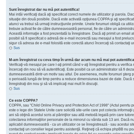
Sunt înregistrat dar nu mă pot autentifica!
Mai intâi verificaţi dacă aţi specificat corect numele de utilizator şi parola. Da
situaţie din două posibile. Dacă este activată opţiunea COPPA şi aţi specificat 
atunci va trebui să urmaţi instrucţiunile primite. Unele forumuri obligă ca utilizat
trebuie activat fie de către dumneavoastră personal, fie de către un administrat
Această informaţie a fost prezentată la înregistrare. Dacă aţi primit un email a
posibil să fi specificat o adresă de e-mail incorectă sau mesajul a fost prelucr
sigur că adresa de e-mail folosită este corectă atunci încercaţi să contactaţi u
Sus
M-am înregistrat cu ceva timp în urmă dar acum nu mă mai pot autentific
Verificaţi-vă mesajul pe care l-aţi primit când v-aţi înregistrat pentru a verifica
încercaţi din nou să vă autentificaţi. Este posibil ca un administrator să fi dezac
dumneavoastră dintr-un motiv sau altul. De asemenea, multe forumuri şterg peri
o perioadă lungă de timp pentru a reduce dimensiunea bazei de date. Dacă s-a
înregistraţi din nou şi să vă implicaţi mai mult în discuţii.
Sus
Ce este COPPA?
COPPA, sau "Child Online Privacy and Protection Act of 1998" (Actul penrtu pro
este o lege din Statele Unite care solicită site-urile care pot colecta informaţi
ani să obţină acordul scris al părinţilor sau altă metodă legală prin care tutore
colectarea informaţiilor personale de la minorul cu vârsta sub 13 ani. Dacă nu
aplicabil dumneavoastră - ca un utilizator ce se înregistrează - sau acestui site
contactaţi un consilier legal pentru asistenţă. Reţineţi că echipa phpBB nu poat