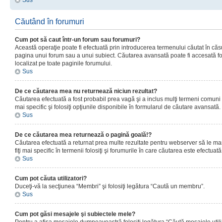
Sus
Căutând în forumuri
Cum pot să caut într-un forum sau forumuri?
Această operaţie poate fi efectuată prin introducerea termenului căutat în că
pagina unui forum sau a unui subiect. Căutarea avansată poate fi accesată fo
localizat pe toate paginile forumului.
Sus
De ce căutarea mea nu returnează niciun rezultat?
Căutarea efectuată a fost probabil prea vagă şi a inclus mulţi termeni comuni
mai specific şi folosiţi opţiunile disponibile în formularul de căutare avansată.
Sus
De ce căutarea mea returnează o pagină goală!?
Căutarea efectuată a returnat prea multe rezultate pentru webserver să le man
fiţi mai specific în termenii folosiţi şi forumurile în care căutarea este efectuată
Sus
Cum pot căuta utilizatori?
Duceţi-vă la secţiunea “Membri” şi folosiţi legătura “Caută un membru”.
Sus
Cum pot găsi mesajele şi subiectele mele?