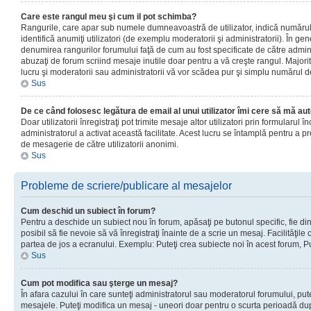
Care este rangul meu şi cum il pot schimba?
Rangurile, care apar sub numele dumneavoastră de utilizator, indică numărul 
identifică anumiţi utilizatori (de exemplu moderatorii şi administratorii). În ge
denumirea rangurilor forumului faţă de cum au fost specificate de către admin
abuzaţi de forum scriind mesaje inutile doar pentru a vă creşte rangul. Majorit
lucru şi moderatorii sau administratorii vă vor scădea pur şi simplu numărul 
Sus
De ce când folosesc legătura de email al unui utilizator îmi cere să mă aut
Doar utilizatorii înregistraţi pot trimite mesaje altor utilizatori prin formularul
administratorul a activat această facilitate. Acest lucru se întamplă pentru a p
de mesagerie de către utilizatorii anonimi.
Sus
Probleme de scriere/publicare al mesajelor
Cum deschid un subiect în forum?
Pentru a deschide un subiect nou în forum, apăsaţi pe butonul specific, fie din
posibil să fie nevoie să vă înregistraţi înainte de a scrie un mesaj. Facilităţile
partea de jos a ecranului. Exemplu: Puteţi crea subiecte noi în acest forum, Pu
Sus
Cum pot modifica sau şterge un mesaj?
În afara cazului în care sunteţi administratorul sau moderatorul forumului, put
mesajele. Puteţi modifica un mesaj - uneori doar pentru o scurta perioadă d