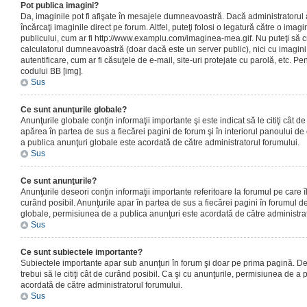
Pot publica imagini?
Da, imaginile pot fi afişate în mesajele dumneavoastră. Dacă administratorul a
încărcaţi imaginile direct pe forum. Altfel, puteţi folosi o legatură către o ima
publicului, cum ar fi http://www.examplu.com/imaginea-mea.gif. Nu puteţi să cr
calculatorul dumneavoastră (doar dacă este un server public), nici cu imagin
autentificare, cum ar fi căsuţele de e-mail, site-uri protejate cu parolă, etc. Pen
codului BB [img].
Sus
Ce sunt anunţurile globale?
Anunţurile globale conţin informaţii importante şi este indicat să le citiţi cât d
apărea în partea de sus a fiecărei pagini de forum şi în interiorul panoului de 
a publica anunţuri globale este acordată de către administratorul forumului.
Sus
Ce sunt anunţurile?
Anunţurile deseori conţin informaţii importante referitoare la forumul pe care îl 
curând posibil. Anunţurile apar în partea de sus a fiecărei pagini în forumul de
globale, permisiunea de a publica anunţuri este acordată de către administrat
Sus
Ce sunt subiectele importante?
Subiectele importante apar sub anunţuri în forum şi doar pe prima pagină. Des
trebui să le citiţi cât de curând posibil. Ca şi cu anunţurile, permisiunea de a
acordată de către administratorul forumului.
Sus