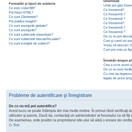
Download
Formatări şi tipuri de subiecte
Unde pot găsi Dow
Ce este codul BB?
Ce înseamnă?
Pot folosi HTML?
Ce înseamnă ?
Ce sunt Zâmbetele?
Ce înseamnă ?
Pot publica imagini?
Ce înseamnă?
Ce sunt anunţurile globale?
Ce înseamnă ?
Ce sunt anunţurile?
Ce înseamnă ?
Ce sunt subiectele importante?
De ce nu pot descăr
Ce sunt subiectele blocate/încuiate?
Cum şi cand voi ave
Ce sunt iconiţele de subiect?
Vreau să descarc în
Cum pot vota un fiş
Întrebări despre 
Cine a scris acest
De ce nu este facili
Cu cine iau legatura
legate de acest pr
Probleme de autentificare şi înregistrare
De ce nu mă pot autentifica?
Acest lucru se poate întâmpla din mai multe motive. În primul rând verificaţi d
utilizator şi parola. Dacă da, contactaţi un administrator al forumului ca să fiţi 
De asemenea, este posibil ca proprietarul site-ului să aibă o eroare de confir
Sus