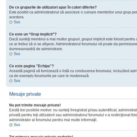
De ce grupurile de utilizatori apar în culori diferite?
Este posibil ca administratorul să asocieze o culoare membrilor unui grup pen
acestora.
Sus
Ce este un “Grup implicit”?
Dacă sunteţi membrul a mai multor grupuri, grupul implicit este folosit pentru
ce ar trebui să vi se afişeze. Administratorul forumului vă poate da permisiun
dumneavoastră de administrare.
Sus
Ce este pagina "Echipa"?
Această pagină vă furnizează o listă cu conducerea forumului, incluzând adminis
ca de exemplu forumurile pe care le moderează.
Sus
Mesaje private
Nu pot trimite mesaje private!
Există trei posibile motive: nu sunteţi înregistrat şi/sau autentificat, administ
privată pentru toţi utilizatorii sau administratorul forumului v-a restricţionat f
administrator al forumului pentru mai multe informaţii.
Sus