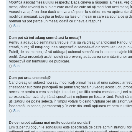
Modifică
asociat mesajulului respectiv. Dacă cineva a răspuns la mesaj, veţi 
mesaj când reveniţi la subiect care arată de cate ori aţi modificat acel mesaj 
Aceasta va apărea doar dacă cineva a răspuns la subiect; nu va apărea dacă
modificat mesajul, aceştia ar trebui să lase un mesaj în care să spună ce şi de 
normali nu pot şterge un mesaj odată ce cineva a răspuns.
Sus
Cum pot să îmi adaug semnătură la mesaj?
Pentru a adăuga o semnătură trebuie întâi să vă creaţi una folosind Panoul ut
creată, puteţi să bifaţi opţiunea
Ataşează o semnătură
din formularul de publ
Puteţi, de asemenea, să vă adăugaţi automat semnătura la toate mesajele b
profil. Dacă procedaţi astfel, puteţi să preveniţi adăugarea semnăturii unor a
respectivă din formularul de publicare.
Sus
Cum pot crea un sondaj?
Când creaţi un subiect nou sau modificaţi primul mesaj al unui subiect, ar tre
chestionar
sub zona principală de publicare; dacă nu vedeţi acest lucru probab
necesare pentru a crea sondaje. Introduceţi un titlu pentru chestionar şi cel p
corespunzător având grijă să specificaţi o opţiune pe fiecare rând. Puteţi să s
utilizatorul de poate selecta în timpul votării folosind “Opţiuni per utilizator”, v
înseamnă un sondaj permanent) şi în cele din urmă opţiunea ce pemite utilizat
Sus
De ce nu pot adăuga mai multe opţiuni la sondaj?
Limita pentru opţiunile sondajului este specificată de către administratorul fo