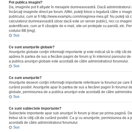
Pot publica imagini?
Da, imaginile pot fi afişate în mesajele dumneavoastră. Dacă administratorul a
încărcaţi imaginile direct pe forum. Altfel, puteţi folosi o legatură către o ima
publicului, cum ar fi http://www.examplu.com/imaginea-mea.gif. Nu puteţi să cr
calculatorul dumneavoastră (doar dacă este un server public), nici cu imagin
autentificare, cum ar fi căsuţele de e-mail, site-uri protejate cu parolă, etc. Pen
codului BB [img].
Sus
Ce sunt anunţurile globale?
Anunţurile globale conţin informaţii importante şi este indicat să le citiţi cât d
apărea în partea de sus a fiecărei pagini de forum şi în interiorul panoului de 
a publica anunţuri globale este acordată de către administratorul forumului.
Sus
Ce sunt anunţurile?
Anunţurile deseori conţin informaţii importante referitoare la forumul pe care îl 
curând posibil. Anunţurile apar în partea de sus a fiecărei pagini în forumul de
globale, permisiunea de a publica anunţuri este acordată de către administrat
Sus
Ce sunt subiectele importante?
Subiectele importante apar sub anunţuri în forum şi doar pe prima pagină. Des
trebui să le citiţi cât de curând posibil. Ca şi cu anunţurile, permisiunea de a
acordată de către administratorul forumului.
Sus