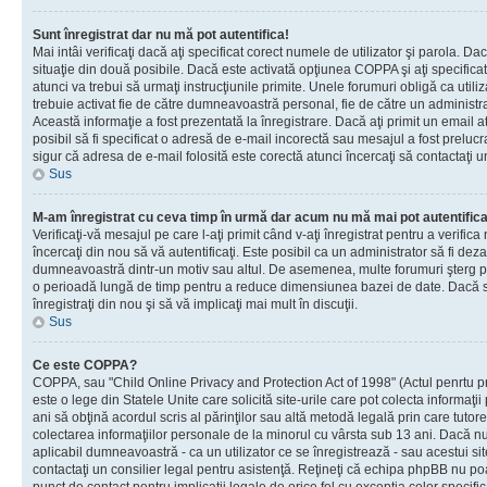
Sunt înregistrat dar nu mă pot autentifica!
Mai intâi verificaţi dacă aţi specificat corect numele de utilizator şi parola. Da
situaţie din două posibile. Dacă este activată opţiunea COPPA şi aţi specificat 
atunci va trebui să urmaţi instrucţiunile primite. Unele forumuri obligă ca utilizat
trebuie activat fie de către dumneavoastră personal, fie de către un administrat
Această informaţie a fost prezentată la înregistrare. Dacă aţi primit un email a
posibil să fi specificat o adresă de e-mail incorectă sau mesajul a fost prelucr
sigur că adresa de e-mail folosită este corectă atunci încercaţi să contactaţi u
Sus
M-am înregistrat cu ceva timp în urmă dar acum nu mă mai pot autentific
Verificaţi-vă mesajul pe care l-aţi primit când v-aţi înregistrat pentru a verifica
încercaţi din nou să vă autentificaţi. Este posibil ca un administrator să fi dezac
dumneavoastră dintr-un motiv sau altul. De asemenea, multe forumuri şterg peri
o perioadă lungă de timp pentru a reduce dimensiunea bazei de date. Dacă s-a
înregistraţi din nou şi să vă implicaţi mai mult în discuţii.
Sus
Ce este COPPA?
COPPA, sau "Child Online Privacy and Protection Act of 1998" (Actul penrtu pro
este o lege din Statele Unite care solicită site-urile care pot colecta informaţi
ani să obţină acordul scris al părinţilor sau altă metodă legală prin care tutore
colectarea informaţiilor personale de la minorul cu vârsta sub 13 ani. Dacă nu
aplicabil dumneavoastră - ca un utilizator ce se înregistrează - sau acestui site
contactaţi un consilier legal pentru asistenţă. Reţineţi că echipa phpBB nu poat