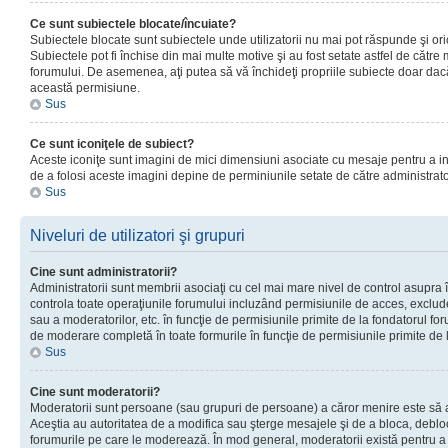
Ce sunt subiectele blocate/încuiate?
Subiectele blocate sunt subiectele unde utilizatorii nu mai pot răspunde şi or
Subiectele pot fi închise din mai multe motive şi au fost setate astfel de către
forumului. De asemenea, aţi putea să vă închideţi propriile subiecte doar dac
această permisiune.
Sus
Ce sunt iconiţele de subiect?
Aceste iconiţe sunt imagini de mici dimensiuni asociate cu mesaje pentru a ind
de a folosi aceste imagini depine de perminiunile setate de către administrato
Sus
Niveluri de utilizatori şi grupuri
Cine sunt administratorii?
Administratorii sunt membrii asociaţi cu cel mai mare nivel de control asupra în
controla toate operaţiunile forumului incluzând permisiunile de acces, excluder
sau a moderatorilor, etc. în funcţie de permisiunile primite de la fondatorul 
de moderare completă în toate formurile în funcţie de permisiunile primite de 
Sus
Cine sunt moderatorii?
Moderatorii sunt persoane (sau grupuri de persoane) a căror menire este să a
Aceştia au autoritatea de a modifica sau şterge mesajele şi de a bloca, debloc
forumurile pe care le moderează. În mod general, moderatorii există pentru a av