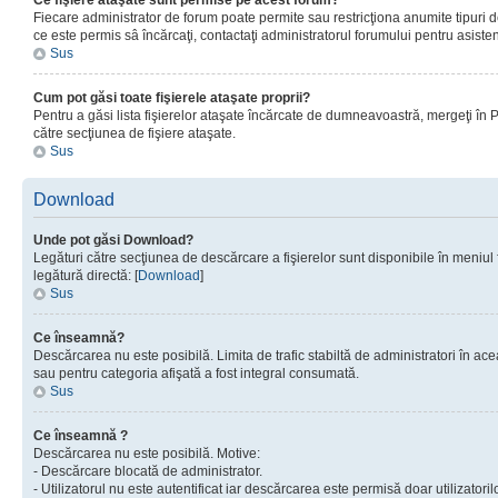
Ce fişiere ataşate sunt permise pe acest forum?
Fiecare administrator de forum poate permite sau restricţiona anumite tipuri de
ce este permis sâ încărcaţi, contactaţi administratorul forumului pentru asisten
Sus
Cum pot găsi toate fişierele ataşate proprii?
Pentru a găsi lista fişierelor ataşate încărcate de dumneavoastră, mergeţi în Pan
către secţiunea de fişiere ataşate.
Sus
Download
Unde pot găsi Download?
Legături către secţiunea de descărcare a fişierelor sunt disponibile în meniul
legătură directă: [
Download
]
Sus
Ce înseamnă?
Descărcarea nu este posibilă. Limita de trafic stabiltă de administratori în ac
sau pentru categoria afişată a fost integral consumată.
Sus
Ce înseamnă ?
Descărcarea nu este posibilă. Motive:
- Descărcare blocată de administrator.
- Utilizatorul nu este autentificat iar descărcarea este permisă doar utilizatorilo