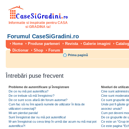
Informatie si inspiratie pentru CASA
si GRADINA ta!
Forumul CaseSiGradini.ro
Home
Produse parteneri
Revista
Galerie imagini
Catalog
Dictionar
Shop
Forum
Prima pagină
Întrebări puse frecvent
Probleme de autentificare şi înregistrare
Niveluri de utilizat
De ce nu mă pot autentifica?
Cine sunt administra
De ce trebuie să mă înregistrez?
Cine sunt moderator
De ce sunt scos afară din forum automat?
Ce sunt grupurile de 
Cum fac să nu îmi apară numele de utilizator în lista de
Unde pot fi găsite gr
utilizatori conectaţi?
asociez unuia?
Mi-am pierdut parola!
Cum pot deveni moder
Sunt înregistrat dar nu mă pot autentifica!
De ce grupurile de uti
M-am înregistrat cu ceva timp în urmă dar acum nu mă mai pot
Ce este un “Grup imp
autentifica?!
Ce este pagina "Ec