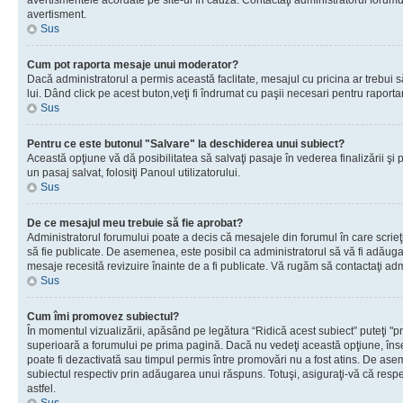
avertismentele acordate pe site-ul în cauză. Contactaţi administratorul forumulu
avertisment.
Sus
Cum pot raporta mesaje unui moderator?
Dacă administratorul a permis această faclitate, mesajul cu pricina ar trebui 
lui. Dând click pe acest buton,veţi fi îndrumat cu paşii necesari pentru raport
Sus
Pentru ce este butonul "Salvare" la deschiderea unui subiect?
Această opţiune vă dă posibilitatea să salvaţi pasaje în vederea finalizării şi pu
un pasaj salvat, folosiţi Panoul utilizatorului.
Sus
De ce mesajul meu trebuie să fie aprobat?
Administratorul forumului poate a decis că mesajele din forumul în care scrieţi
să fie publicate. De asemenea, este posibil ca administratorul să vă fi adăugat 
mesaje recesită revizuire înainte de a fi publicate. Vă rugăm să contactaţi adm
Sus
Cum îmi promovez subiectul?
În momentul vizualizării, apăsând pe legătura “Ridică acest subiect” puteţi "p
superioară a forumului pe prima pagină. Dacă nu vedeţi această opţiune, î
poate fi dezactivată sau timpul permis între promovări nu a fost atins. De as
subiectul respectiv prin adăugarea unui răspuns. Totuşi, asiguraţi-vă că respe
astfel.