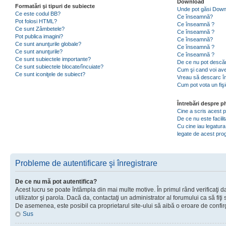
Download
Formatări şi tipuri de subiecte
Unde pot găsi Dow
Ce este codul BB?
Ce înseamnă?
Pot folosi HTML?
Ce înseamnă ?
Ce sunt Zâmbetele?
Ce înseamnă ?
Pot publica imagini?
Ce înseamnă?
Ce sunt anunţurile globale?
Ce înseamnă ?
Ce sunt anunţurile?
Ce înseamnă ?
Ce sunt subiectele importante?
De ce nu pot descăr
Ce sunt subiectele blocate/încuiate?
Cum şi cand voi ave
Ce sunt iconiţele de subiect?
Vreau să descarc în
Cum pot vota un fiş
Întrebări despre 
Cine a scris acest
De ce nu este facili
Cu cine iau legatura
legate de acest pr
Probleme de autentificare şi înregistrare
De ce nu mă pot autentifica?
Acest lucru se poate întâmpla din mai multe motive. În primul rând verificaţi d
utilizator şi parola. Dacă da, contactaţi un administrator al forumului ca să fiţi 
De asemenea, este posibil ca proprietarul site-ului să aibă o eroare de confir
Sus