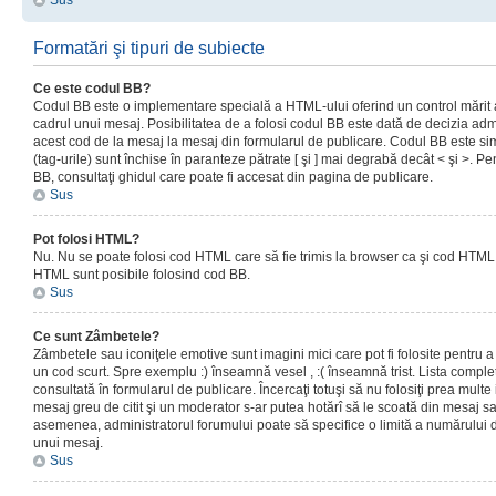
Sus
Formatări şi tipuri de subiecte
Ce este codul BB?
Codul BB este o implementare specială a HTML-ului oferind un control mărit a
cadrul unui mesaj. Posibilitatea de a folosi codul BB este dată de decizia admi
acest cod de la mesaj la mesaj din formularul de publicare. Codul BB este sim
(tag-urile) sunt închise în paranteze pătrate [ şi ] mai degrabă decât < şi >. P
BB, consultaţi ghidul care poate fi accesat din pagina de publicare.
Sus
Pot folosi HTML?
Nu. Nu se poate folosi cod HTML care să fie trimis la browser ca şi cod HTML. 
HTML sunt posibile folosind cod BB.
Sus
Ce sunt Zâmbetele?
Zâmbetele sau iconiţele emotive sunt imagini mici care pot fi folosite pentru
un cod scurt. Spre exemplu :) înseamnă vesel , :( înseamnă trist. Lista complet
consultată în formularul de publicare. Încercaţi totuşi să nu folosiţi prea mult
mesaj greu de citit şi un moderator s-ar putea hotărî să le scoată din mesaj s
asemenea, administratorul forumului poate să specifice o limită a numărului d
unui mesaj.
Sus