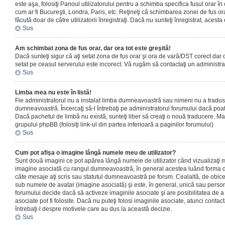
este aşa, folosiţi Panoul utilizatorului pentru a schimba specifica fusul orar în
cum ar fi Bucureşti, Londra, Paris, etc. Reţineţi că schimbarea zonei de fus orar
făcută doar de către utilizatorii înregistraţi. Dacă nu sunteţi înregistrat, aces
Sus
Am schimbat zona de fus orar, dar ora tot este greşită!
Dacă sunteţi sigur că aţi setat zona de fus orar şi ora de vară/DST corect dar o
setat pe ceasul serverului este incorect. Vă rugăm să contactaţi un administr
Sus
Limba mea nu este în listă!
Fie administratorul nu a instalat limba dumneavoastră sau nimeni nu a tradus
dumneavoastră. Încercaţi să-l întrebaţi pe administratorul forumului dacă poat
Dacă pachetul de limbă nu există, sunteţi liber să creaţi o nouă traducere. Mai 
grupului phpBB (folosiţi link-ul din partea inferioară a paginilor forumului)
Sus
Cum pot afişa o imagine lângă numele meu de utilizator?
Sunt două imagini ce pot apărea lângă numele de utilizator când vizualizaţi m
imagine asociată cu rangul dumneavoastră, în general acestea luând forma de
câte mesaje aţi scris sau statutul dumneavoastră pe forum. Cealaltă, de obic
sub numele de avatar (imagine asociată) şi este, în general, unică sau personal
forumului decide dacă să activeze imaginile asociate şi are posibilitatea de a
asociate pot fi folosite. Dacă nu puteţi folosi imaginile asociate, atunci contact
întrebaţi-l despre motivele care au dus la această decizie.
Sus