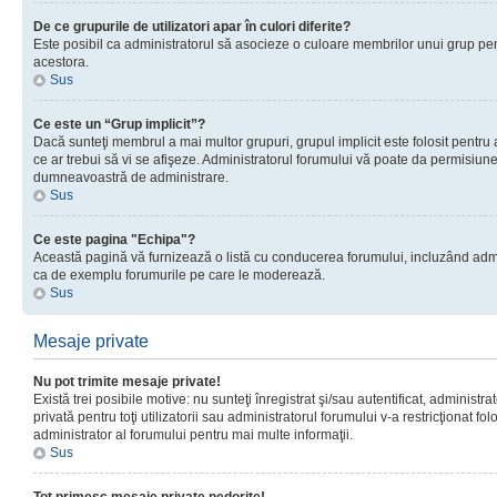
De ce grupurile de utilizatori apar în culori diferite?
Este posibil ca administratorul să asocieze o culoare membrilor unui grup pen
acestora.
Sus
Ce este un “Grup implicit”?
Dacă sunteţi membrul a mai multor grupuri, grupul implicit este folosit pentru
ce ar trebui să vi se afişeze. Administratorul forumului vă poate da permisiun
dumneavoastră de administrare.
Sus
Ce este pagina "Echipa"?
Această pagină vă furnizează o listă cu conducerea forumului, incluzând adminis
ca de exemplu forumurile pe care le moderează.
Sus
Mesaje private
Nu pot trimite mesaje private!
Există trei posibile motive: nu sunteţi înregistrat şi/sau autentificat, administ
privată pentru toţi utilizatorii sau administratorul forumului v-a restricţionat f
administrator al forumului pentru mai multe informaţii.
Sus