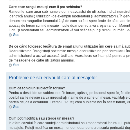
Care este rangul meu şi cum il pot schimba?
Rangurile, care apar sub numele dumneavoastră de utilizator, indică numărul 
identifică anumiţi utilizatori (de exemplu moderatorii şi administratorii). În ge
denumirea rangurilor forumului faţă de cum au fost specificate de către admin
abuzaţi de forum scriind mesaje inutile doar pentru a vă creşte rangul. Majorit
lucru şi moderatorii sau administratorii vă vor scădea pur şi simplu numărul 
Sus
De ce când folosesc legătura de email al unui utilizator îmi cere să mă aut
Doar utilizatorii înregistraţi pot trimite mesaje altor utilizatori prin formularul
administratorul a activat această facilitate. Acest lucru se întamplă pentru a p
de mesagerie de către utilizatorii anonimi.
Sus
Probleme de scriere/publicare al mesajelor
Cum deschid un subiect în forum?
Pentru a deschide un subiect nou în forum, apăsaţi pe butonul specific, fie din
posibil să fie nevoie să vă înregistraţi înainte de a scrie un mesaj. Facilităţile
partea de jos a ecranului. Exemplu: Puteţi crea subiecte noi în acest forum, Pu
Sus
Cum pot modifica sau şterge un mesaj?
În afara cazului în care sunteţi administratorul sau moderatorul forumului, put
mesajele. Puteţi modifica un mesaj - uneori doar pentru o scurta perioadă d