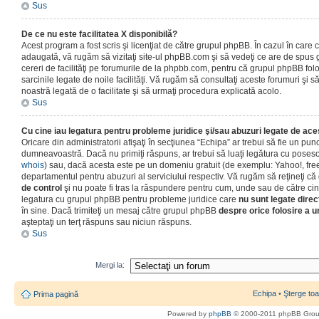
Sus
De ce nu este facilitatea X disponibilă?
Acest program a fost scris şi licenţiat de către grupul phpBB. În cazul în care co
adaugată, vă rugăm să vizitaţi site-ul phpBB.com şi să vedeţi ce are de spus
cereri de facilităţi pe forumurile de la phpbb.com, pentru că grupul phpBB fo
sarcinile legate de noile facilităţi. Vă rugăm să consultaţi aceste forumuri şi s
noastră legată de o facilitate şi să urmaţi procedura explicată acolo.
Sus
Cu cine iau legatura pentru probleme juridice şi/sau abuzuri legate de ac
Oricare din administratorii afişaţi în secţiunea “Echipa” ar trebui să fie un punc
dumneavoastră. Dacă nu primiţi răspuns, ar trebui să luaţi legătura cu poseso
whois
) sau, dacă acesta este pe un domeniu gratuit (de exemplu: Yahoo!, free
departamentul pentru abuzuri al serviciului respectiv. Vă rugăm să reţineţi 
de control
şi nu poate fi tras la răspundere pentru cum, unde sau de către cin
legatura cu grupul phpBB pentru probleme juridice care
nu sunt legate direc
în sine. Dacă trimiteţi un mesaj către grupul phpBB
despre orice folosire a un
aşteptaţi un terţ răspuns sau niciun răspuns.
Sus
Mergi la:
Echipa
•
Şterge toa
Prima pagină
Powered by
phpBB
© 2000-2011 phpBB Gro