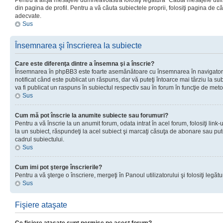
Pentru a afişa mesajele dumneavoastră folosiţi legătura “Căută mesajele utiliz
din pagina de profil. Pentru a vă căuta subiectele proprii, folosiţi pagina de c
adecvate.
Sus
Însemnarea şi înscrierea la subiecte
Care este diferenţa dintre a însemna şi a înscrie?
Însemnarea în phpBB3 este foarte asemănătoare cu însemnarea în navigator
notificat când este publicat un răspuns, dar vă puteţi întoarce mai târziu la subie
va fi publicat un raspuns în subiectul respectiv sau în forum în funcţie de meto
Sus
Cum mă pot înscrie la anumite subiecte sau forumuri?
Pentru a vă înscrie la un anumit forum, odata intrat în acel forum, folosiţi link
la un subiect, răspundeţi la acel subiect şi marcaţi căsuţa de abonare sau put
cadrul subiectului.
Sus
Cum imi pot şterge înscrierile?
Pentru a vă şterge o înscriere, mergeţi în Panoul utilizatorului şi folosiţi legătur
Sus
Fişiere ataşate