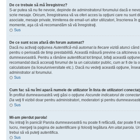
De ce trebuie să mă înregistrez?
S-ar putea să nu fie nevoie, depinde de adminstratorul forumului dacă e nevoi
scrie mesaje. Oricum, înregistrarea vă va oferi acces la opţiuni care nu sunt dis
asociate, mesaje private, trimiterea de email-uri altor utilizatori, înscrierea î
momente, aşa că vă recomandăm să vă înregistraţi.
Sus
De ce sunt scos afară din forum automat?
Dacă nu activaţi opţiunea
Autentifică-mă automat la fiecare vizită
atunci când v
pentru o perioadă de timp prestabilită. Această măsură previne ca altcineva 
dumneavoastră. Pentru a rămâne autentificat tot timpul, bifaţi această opţiune 
recomandat dacă accesaţi forumul de la un calculator public, cum ar fi de la o 
calculatoare (la liceu/universitate etc.). Dacă nu vedeţi această opţiune, îns
adminstrator al forumului.
Sus
Cum fac să nu îmi apară numele de utilizator în lista de utilizatori conectaţ
În profilul dumneavoastră veţi găsi o opţiune
Ascunde indicatorul de conecta
Da
veţi fi vizibil doar pentru administratori, moderatori şi pentru dumneavoastr
Sus
Mi-am pierdut parola!
Nu intraţi în panică! Parola dumneavoastră nu poate fi refăcută, dar poate fi r
lucru, mergeţi la pagina de autentificare şi folosiţi legătura
Am uitat parola
. Ur
trebui să vă puteţi autentifica.
Sus