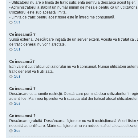
- Utilizatorul nu are o limită de trafic suficientă pentru a descărca acest fişier.
- Administratorul a stabilit un număr minim de mesaje pentru ca un utilizator s
utilizatorul este sub această limită.
- Limita de trafic pentru acest fişier este în întregime consumată.
Sus
Ce înseamnă ?
Sursă externă. Descărcare iniţiată de un server extern. Acesta va fi tratat ca . Lim
de trafic general nu vor fi afectate.
Sus
Ce înseamnă?
Echivalent cu: traficul utilizatorului nu va fi consumat. Numai utilizatorii autent
trafic general va fi utilizată.
Sus
Ce înseamnă ?
Descărcare cu anumite restricţii. Descărcare permisă doar utilizatorilor înregist
autentifice. Mărimea fişierului va fi scăzută atât din traficul alocat utilizatorului 
Sus
Ce înseamnă ?
Descărcare gratuită. Descărcarea fişierelor nu va fi restricţionată. Acest fisier 
necesită autentificare. Mărimea fişierului nu va reduce traficul alocat utilizato
Sus