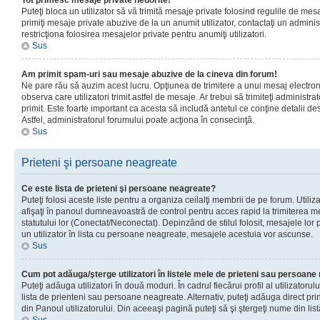
Tot primesc mesaje private nedorite!
Puteţi bloca un utilizator să vă trimită mesaje private folosind regulile de mes
primiţi mesaje private abuzive de la un anumit utilizator, contactaţi un adminis
restricţiona folosirea mesajelor private pentru anumiţi utilizatori.
Sus
Am primit spam-uri sau mesaje abuzive de la cineva din forum!
Ne pare rău să auzim acest lucru. Opţiunea de trimitere a unui mesaj electro
observa care utilizatori trimit astfel de mesaje. Ar trebui să trimiteţi administ
primit. Este foarte important ca acesta să includă antetul ce conţine detalii des
Astfel, administratorul forumului poate acţiona în consecinţă.
Sus
Prieteni şi persoane neagreate
Ce este lista de prieteni şi persoane neagreate?
Puteţi folosi aceste liste pentru a organiza ceilalţi membrii de pe forum. Utilizat
afişaţi în panoul dumneavoastră de control pentru acces rapid la trimiterea me
statutului lor (Conectat/Neconectat). Depinzând de stilul folosit, mesajele lor
un utilizator în lista cu persoane neagreate, mesajele acestuia vor ascunse.
Sus
Cum pot adăuga/şterge utilizatori în listele mele de prieteni sau persoan
Puteţi adăuga utilizatori în două moduri. În cadrul fiecărui profil al utilizatorul
lista de prienteni sau persoane neagreate. Alternativ, puteţi adăuga direct pri
din Panoul utilizatorului. Din aceeaşi pagină puteţi să şi ştergeţi nume din list