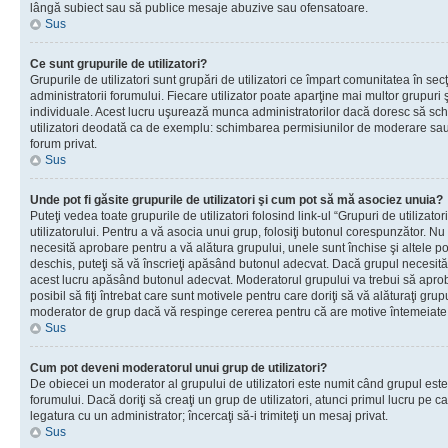
lângă subiect sau să publice mesaje abuzive sau ofensatoare.
Sus
Ce sunt grupurile de utilizatori?
Grupurile de utilizatori sunt grupări de utilizatori ce împart comunitatea în secţ
administratorii forumului. Fiecare utilizator poate aparţine mai multor grupuri 
individuale. Acest lucru uşurează munca administratorilor dacă doresc să sch
utilizatori deodată ca de exemplu: schimbarea permisiunilor de moderare sau 
forum privat.
Sus
Unde pot fi găsite grupurile de utilizatori şi cum pot să mă asociez unuia?
Puteţi vedea toate grupurile de utilizatori folosind link-ul “Grupuri de utilizato
utilizatorului. Pentru a vă asocia unui grup, folosiţi butonul corespunzător. N
necesită aprobare pentru a vă alătura grupului, unele sunt închise şi altele p
deschis, puteţi să vă înscrieţi apăsând butonul adecvat. Dacă grupul necesită
acest lucru apăsând butonul adecvat. Moderatorul grupului va trebui să apr
posibil să fiţi întrebat care sunt motivele pentru care doriţi să vă alăturaţi gru
moderator de grup dacă vă respinge cererea pentru că are motive întemeiate
Sus
Cum pot deveni moderatorul unui grup de utilizatori?
De obiecei un moderator al grupului de utilizatori este numit când grupul este
forumului. Dacă doriţi să creaţi un grup de utilizatori, atunci primul lucru pe car
legatura cu un administrator; încercaţi să-i trimiteţi un mesaj privat.
Sus