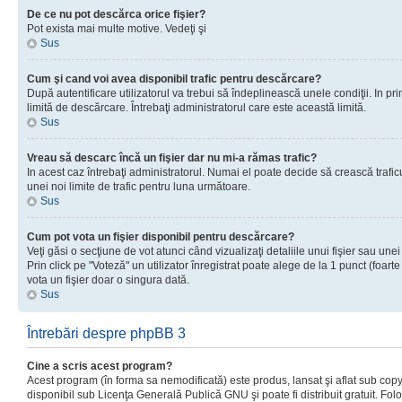
De ce nu pot descărca orice fişier?
Pot exista mai multe motive. Vedeţi şi
Sus
Cum şi cand voi avea disponibil trafic pentru descărcare?
După autentificare utilizatorul va trebui să îndeplinească unele condiţii. In prim
limită de descărcare. Întrebaţi administratorul care este această limită.
Sus
Vreau să descarc încă un fişier dar nu mi-a rămas trafic?
In acest caz întrebaţi administratorul. Numai el poate decide să crească trafic
unei noi limite de trafic pentru luna următoare.
Sus
Cum pot vota un fişier disponibil pentru descărcare?
Veţi găsi o secţiune de vot atunci când vizualizaţi detaliile unui fişier sau unei
Prin click pe "Voteză" un utilizator înregistrat poate alege de la 1 punct (foarte
vota un fişier doar o singura dată.
Sus
Întrebări despre phpBB 3
Cine a scris acest program?
Acest program (în forma sa nemodificată) este produs, lansat şi aflat sub copy
disponibil sub Licenţa Generală Publică GNU şi poate fi distribuit gratuit. Folos