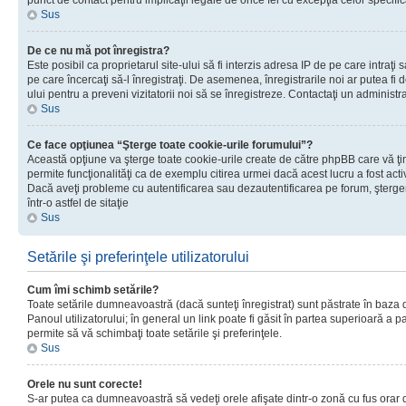
punct de contact pentru implicaţii legale de orice fel cu excepţia celor specific
Sus
De ce nu mă pot înregistra?
Este posibil ca proprietarul site-ului să fi interzis adresa IP de pe care intraţi 
pe care încercaţi să-l înregistraţi. De asemenea, înregistrarile noi ar putea fi d
ului pentru a preveni vizitatorii noi să se înregistreze. Contactaţi un administr
Sus
Ce face opţiunea “Şterge toate cookie-urile forumului”?
Această opţiune va şterge toate cookie-urile create de către phpBB care vă ţ
permite funcţionalităţi ca de exemplu citirea urmei dacă acest lucru a fost acti
Dacă aveţi probleme cu autentificarea sau dezautentificarea pe forum, şterger
într-o astfel de sitaţie
Sus
Setările şi preferinţele utilizatorului
Cum îmi schimb setările?
Toate setările dumneavoastră (dacă sunteţi înregistrat) sunt păstrate în baza de
Panoul utilizatorului; în general un link poate fi găsit în partea superioară a p
permite să vă schimbaţi toate setările şi preferinţele.
Sus
Orele nu sunt corecte!
S-ar putea ca dumneavoastră să vedeţi orele afişate dintr-o zonă cu fus orar di