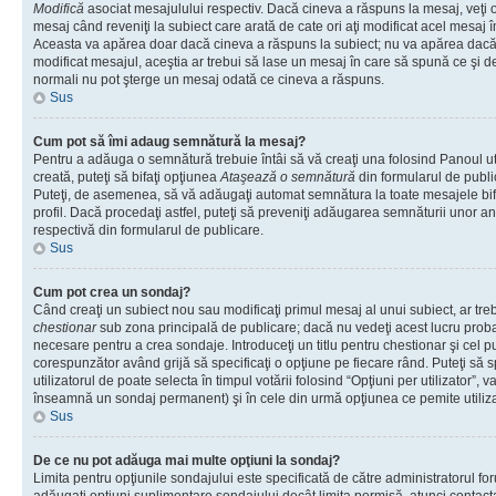
Modifică
asociat mesajulului respectiv. Dacă cineva a răspuns la mesaj, veţi 
mesaj când reveniţi la subiect care arată de cate ori aţi modificat acel mesaj 
Aceasta va apărea doar dacă cineva a răspuns la subiect; nu va apărea dacă
modificat mesajul, aceştia ar trebui să lase un mesaj în care să spună ce şi de 
normali nu pot şterge un mesaj odată ce cineva a răspuns.
Sus
Cum pot să îmi adaug semnătură la mesaj?
Pentru a adăuga o semnătură trebuie întâi să vă creaţi una folosind Panoul ut
creată, puteţi să bifaţi opţiunea
Ataşează o semnătură
din formularul de publ
Puteţi, de asemenea, să vă adăugaţi automat semnătura la toate mesajele b
profil. Dacă procedaţi astfel, puteţi să preveniţi adăugarea semnăturii unor a
respectivă din formularul de publicare.
Sus
Cum pot crea un sondaj?
Când creaţi un subiect nou sau modificaţi primul mesaj al unui subiect, ar tre
chestionar
sub zona principală de publicare; dacă nu vedeţi acest lucru probab
necesare pentru a crea sondaje. Introduceţi un titlu pentru chestionar şi cel p
corespunzător având grijă să specificaţi o opţiune pe fiecare rând. Puteţi să s
utilizatorul de poate selecta în timpul votării folosind “Opţiuni per utilizator”, v
înseamnă un sondaj permanent) şi în cele din urmă opţiunea ce pemite utilizat
Sus
De ce nu pot adăuga mai multe opţiuni la sondaj?
Limita pentru opţiunile sondajului este specificată de către administratorul fo