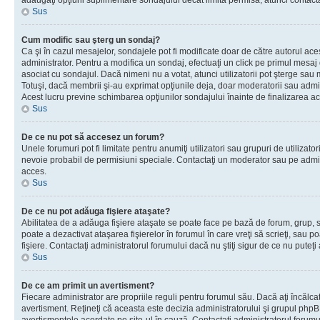
adăugaţi opţiuni suplimentare sondajului decât limita permisă, atunci contacta
Sus
Cum modific sau şterg un sondaj?
Ca şi în cazul mesajelor, sondajele pot fi modificate doar de către autorul ac
administrator. Pentru a modifica un sondaj, efectuaţi un click pe primul mesaj
asociat cu sondajul. Dacă nimeni nu a votat, atunci utilizatorii pot şterge sau 
Totuşi, dacă membrii şi-au exprimat opţiunile deja, doar moderatorii sau admini
Acest lucru previne schimbarea opţiunilor sondajului înainte de finalizarea ac
Sus
De ce nu pot să accesez un forum?
Unele forumuri pot fi limitate pentru anumiţi utilizatori sau grupuri de utilizatori
nevoie probabil de permisiuni speciale. Contactaţi un moderator sau pe admin
acces.
Sus
De ce nu pot adăuga fişiere ataşate?
Abilitatea de a adăuga fişiere ataşate se poate face pe bază de forum, grup, sa
poate a dezactivat ataşarea fişierelor în forumul în care vreţi să scrieţi, sau 
fişiere. Contactaţi administratorul forumului dacă nu ştiţi sigur de ce nu puteţi
Sus
De ce am primit un avertisment?
Fiecare administrator are propriile reguli pentru forumul său. Dacă aţi încălca
avertisment. Reţineţi că aceasta este decizia administratorului şi grupul php