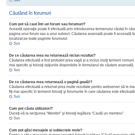
Sus
Căutând în forumuri
Cum pot să caut într-un forum sau forumuri?
Această operaţie poate fi efectuată prin introducerea termenului căutat în că
pagina unui forum sau a unui subiect. Căutarea avansată poate fi accesată fo
localizat pe toate paginile forumului.
Sus
De ce căutarea mea nu returnează niciun rezultat?
Căutarea efectuată a fost probabil prea vagă şi a inclus mulţi termeni comuni
mai specific şi folosiţi opţiunile disponibile în formularul de căutare avansată.
Sus
De ce căutarea mea returnează o pagină goală!?
Căutarea efectuată a returnat prea multe rezultate pentru webserver să le man
fiţi mai specific în termenii folosiţi şi forumurile în care căutarea este efectuată
Sus
Cum pot căuta utilizatori?
Duceţi-vă la secţiunea “Membri” şi folosiţi legătura “Caută un membru”.
Sus
Cum pot găsi mesajele şi subiectele mele?