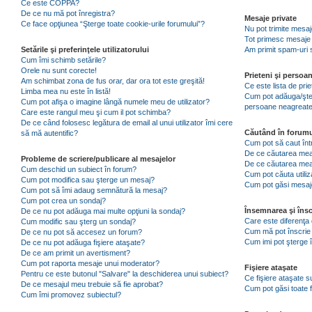
Ce este COPPA?
De ce nu mă pot înregistra?
Mesaje private
Ce face opţiunea “Şterge toate cookie-urile forumului”?
Nu pot trimite mesaj
Tot primesc mesaje 
Setările şi preferinţele utilizatorului
Am primit spam-uri 
Cum îmi schimb setările?
Orele nu sunt corecte!
Prieteni şi persoa
Am schimbat zona de fus orar, dar ora tot este greşită!
Ce este lista de pri
Limba mea nu este în listă!
Cum pot adăuga/şterg
Cum pot afişa o imagine lângă numele meu de utilizator?
persoane neagreat
Care este rangul meu şi cum il pot schimba?
De ce când folosesc legătura de email al unui utilizator îmi cere
Căutând în forumu
să mă autentific?
Cum pot să caut înt
De ce căutarea mea 
Probleme de scriere/publicare al mesajelor
De ce căutarea mea
Cum deschid un subiect în forum?
Cum pot căuta utiliz
Cum pot modifica sau şterge un mesaj?
Cum pot găsi mesaje
Cum pot să îmi adaug semnătură la mesaj?
Cum pot crea un sondaj?
Însemnarea şi însc
De ce nu pot adăuga mai multe opţiuni la sondaj?
Care este diferenţa 
Cum modific sau şterg un sondaj?
Cum mă pot înscrie 
De ce nu pot să accesez un forum?
Cum imi pot şterge î
De ce nu pot adăuga fişiere ataşate?
De ce am primit un avertisment?
Cum pot raporta mesaje unui moderator?
Fişiere ataşate
Pentru ce este butonul "Salvare" la deschiderea unui subiect?
Ce fişiere ataşate 
De ce mesajul meu trebuie să fie aprobat?
Cum pot găsi toate f
Cum îmi promovez subiectul?