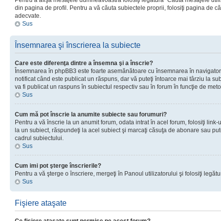
Pentru a afişa mesajele dumneavoastră folosiţi legătura “Căută mesajele utiliz
din pagina de profil. Pentru a vă căuta subiectele proprii, folosiţi pagina de c
adecvate.
Sus
Însemnarea şi înscrierea la subiecte
Care este diferenţa dintre a însemna şi a înscrie?
Însemnarea în phpBB3 este foarte asemănătoare cu însemnarea în navigator
notificat când este publicat un răspuns, dar vă puteţi întoarce mai târziu la subie
va fi publicat un raspuns în subiectul respectiv sau în forum în funcţie de meto
Sus
Cum mă pot înscrie la anumite subiecte sau forumuri?
Pentru a vă înscrie la un anumit forum, odata intrat în acel forum, folosiţi link
la un subiect, răspundeţi la acel subiect şi marcaţi căsuţa de abonare sau put
cadrul subiectului.
Sus
Cum imi pot şterge înscrierile?
Pentru a vă şterge o înscriere, mergeţi în Panoul utilizatorului şi folosiţi legătur
Sus
Fişiere ataşate