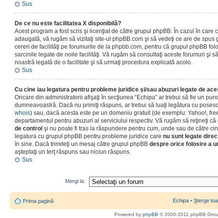
Sus
De ce nu este facilitatea X disponibilă?
Acest program a fost scris şi licenţiat de către grupul phpBB. În cazul în care co
adaugată, vă rugăm să vizitaţi site-ul phpBB.com şi să vedeţi ce are de spus
cereri de facilităţi pe forumurile de la phpbb.com, pentru că grupul phpBB fo
sarcinile legate de noile facilităţi. Vă rugăm să consultaţi aceste forumuri şi s
noastră legată de o facilitate şi să urmaţi procedura explicată acolo.
Sus
Cu cine iau legatura pentru probleme juridice şi/sau abuzuri legate de ac
Oricare din administratorii afişaţi în secţiunea “Echipa” ar trebui să fie un punc
dumneavoastră. Dacă nu primiţi răspuns, ar trebui să luaţi legătura cu poseso
whois
) sau, dacă acesta este pe un domeniu gratuit (de exemplu: Yahoo!, free
departamentul pentru abuzuri al serviciului respectiv. Vă rugăm să reţineţi 
de control
şi nu poate fi tras la răspundere pentru cum, unde sau de către cin
legatura cu grupul phpBB pentru probleme juridice care
nu sunt legate direc
în sine. Dacă trimiteţi un mesaj către grupul phpBB
despre orice folosire a un
aşteptaţi un terţ răspuns sau niciun răspuns.
Sus
Mergi la:
Echipa
•
Şterge toa
Prima pagină
Powered by
phpBB
© 2000-2011 phpBB Gro