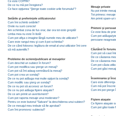
Ce este COPPA?
De ce nu mă pot înregistra?
Mesaje private
Ce face opţiunea “Şterge toate cookie-urile forumului”?
Nu pot trimite mesaj
Tot primesc mesaje 
Setările şi preferinţele utilizatorului
Am primit spam-uri 
Cum îmi schimb setările?
Orele nu sunt corecte!
Prieteni şi persoa
Am schimbat zona de fus orar, dar ora tot este greşită!
Ce este lista de pri
Limba mea nu este în listă!
Cum pot adăuga/şterg
Cum pot afişa o imagine lângă numele meu de utilizator?
persoane neagreat
Care este rangul meu şi cum il pot schimba?
De ce când folosesc legătura de email al unui utilizator îmi cere
Căutând în forumu
să mă autentific?
Cum pot să caut înt
De ce căutarea mea 
Probleme de scriere/publicare al mesajelor
De ce căutarea mea
Cum deschid un subiect în forum?
Cum pot căuta utiliz
Cum pot modifica sau şterge un mesaj?
Cum pot găsi mesaje
Cum pot să îmi adaug semnătură la mesaj?
Cum pot crea un sondaj?
Însemnarea şi însc
De ce nu pot adăuga mai multe opţiuni la sondaj?
Care este diferenţa 
Cum modific sau şterg un sondaj?
Cum mă pot înscrie 
De ce nu pot să accesez un forum?
Cum imi pot şterge î
De ce nu pot adăuga fişiere ataşate?
De ce am primit un avertisment?
Cum pot raporta mesaje unui moderator?
Fişiere ataşate
Pentru ce este butonul "Salvare" la deschiderea unui subiect?
Ce fişiere ataşate 
De ce mesajul meu trebuie să fie aprobat?
Cum pot găsi toate f
Cum îmi promovez subiectul?