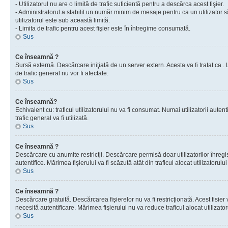
- Utilizatorul nu are o limită de trafic suficientă pentru a descărca acest fişier.
- Administratorul a stabilit un număr minim de mesaje pentru ca un utilizator s
utilizatorul este sub această limită.
- Limita de trafic pentru acest fişier este în întregime consumată.
Sus
Ce înseamnă ?
Sursă externă. Descărcare iniţiată de un server extern. Acesta va fi tratat ca . Lim
de trafic general nu vor fi afectate.
Sus
Ce înseamnă?
Echivalent cu: traficul utilizatorului nu va fi consumat. Numai utilizatorii autent
trafic general va fi utilizată.
Sus
Ce înseamnă ?
Descărcare cu anumite restricţii. Descărcare permisă doar utilizatorilor înregist
autentifice. Mărimea fişierului va fi scăzută atât din traficul alocat utilizatorului 
Sus
Ce înseamnă ?
Descărcare gratuită. Descărcarea fişierelor nu va fi restricţionată. Acest fisier 
necesită autentificare. Mărimea fişierului nu va reduce traficul alocat utilizato
Sus