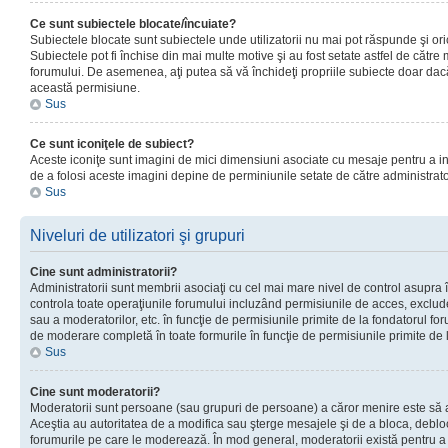
Ce sunt subiectele blocate/încuiate?
Subiectele blocate sunt subiectele unde utilizatorii nu mai pot răspunde şi or
Subiectele pot fi închise din mai multe motive şi au fost setate astfel de către
forumului. De asemenea, aţi putea să vă închideţi propriile subiecte doar dac
această permisiune.
Sus
Ce sunt iconiţele de subiect?
Aceste iconiţe sunt imagini de mici dimensiuni asociate cu mesaje pentru a ind
de a folosi aceste imagini depine de perminiunile setate de către administrato
Sus
Niveluri de utilizatori şi grupuri
Cine sunt administratorii?
Administratorii sunt membrii asociaţi cu cel mai mare nivel de control asupra în
controla toate operaţiunile forumului incluzând permisiunile de acces, excluder
sau a moderatorilor, etc. în funcţie de permisiunile primite de la fondatorul 
de moderare completă în toate formurile în funcţie de permisiunile primite de 
Sus
Cine sunt moderatorii?
Moderatorii sunt persoane (sau grupuri de persoane) a căror menire este să a
Aceştia au autoritatea de a modifica sau şterge mesajele şi de a bloca, debloc
forumurile pe care le moderează. În mod general, moderatorii există pentru a av