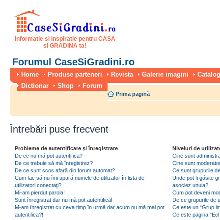
Informatie si inspiratie pentru CASA
si GRADINA ta!
Forumul CaseSiGradini.ro
Home
Produse parteneri
Revista
Galerie imagini
Catalog
Dictionar
Shop
Forum
Prima pagină
Întrebări puse frecvent
Probleme de autentificare şi înregistrare
Niveluri de utilizat
De ce nu mă pot autentifica?
Cine sunt administra
De ce trebuie să mă înregistrez?
Cine sunt moderator
De ce sunt scos afară din forum automat?
Ce sunt grupurile de 
Cum fac să nu îmi apară numele de utilizator în lista de
Unde pot fi găsite gr
utilizatori conectaţi?
asociez unuia?
Mi-am pierdut parola!
Cum pot deveni moder
Sunt înregistrat dar nu mă pot autentifica!
De ce grupurile de uti
M-am înregistrat cu ceva timp în urmă dar acum nu mă mai pot
Ce este un “Grup imp
autentifica?!
Ce este pagina "Ec