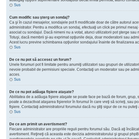
adăugaţi opţiuni suplimentare sondajului decât limita permisă, atunci contacta
Sus
Cum modific sau şterg un sondaj?
Ca şi în cazul mesajelor, sondajele pot fi modificate doar de către autorul ac
administrator. Pentru a modifica un sondaj, efectuaţi un click pe primul mesaj
asociat cu sondajul. Dacă nimeni nu a votat, atunci utilizatorii pot şterge sau 
Totuşi, dacă membrii şi-au exprimat opţiunile deja, doar moderatorii sau admini
Acest lucru previne schimbarea opţiunilor sondajului înainte de finalizarea ac
Sus
De ce nu pot să accesez un forum?
Unele forumuri pot fi limitate pentru anumiţi utilizatori sau grupuri de utilizatori
nevoie probabil de permisiuni speciale. Contactaţi un moderator sau pe admin
acces.
Sus
De ce nu pot adăuga fişiere ataşate?
Abilitatea de a adăuga fişiere ataşate se poate face pe bază de forum, grup, sa
poate a dezactivat ataşarea fişierelor în forumul în care vreţi să scrieţi, sau 
fişiere. Contactaţi administratorul forumului dacă nu ştiţi sigur de ce nu puteţi
Sus
De ce am primit un avertisment?
Fiecare administrator are propriile reguli pentru forumul său. Dacă aţi încălca
avertisment. Reţineţi că aceasta este decizia administratorului şi grupul php