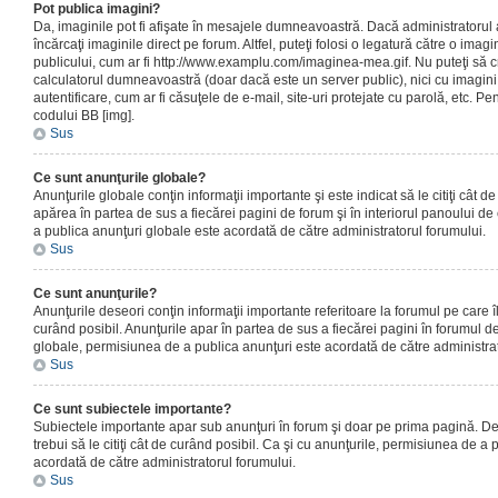
Pot publica imagini?
Da, imaginile pot fi afişate în mesajele dumneavoastră. Dacă administratorul a
încărcaţi imaginile direct pe forum. Altfel, puteţi folosi o legatură către o ima
publicului, cum ar fi http://www.examplu.com/imaginea-mea.gif. Nu puteţi să cr
calculatorul dumneavoastră (doar dacă este un server public), nici cu imagin
autentificare, cum ar fi căsuţele de e-mail, site-uri protejate cu parolă, etc. Pen
codului BB [img].
Sus
Ce sunt anunţurile globale?
Anunţurile globale conţin informaţii importante şi este indicat să le citiţi cât d
apărea în partea de sus a fiecărei pagini de forum şi în interiorul panoului de 
a publica anunţuri globale este acordată de către administratorul forumului.
Sus
Ce sunt anunţurile?
Anunţurile deseori conţin informaţii importante referitoare la forumul pe care îl 
curând posibil. Anunţurile apar în partea de sus a fiecărei pagini în forumul de
globale, permisiunea de a publica anunţuri este acordată de către administrat
Sus
Ce sunt subiectele importante?
Subiectele importante apar sub anunţuri în forum şi doar pe prima pagină. Des
trebui să le citiţi cât de curând posibil. Ca şi cu anunţurile, permisiunea de a
acordată de către administratorul forumului.
Sus