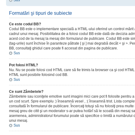
Sus
Formatări şi tipuri de subiecte
Ce este codul BB?
Codul BB este o implementare specială a HTML-ului oferind un control mărit a
cadrul unui mesaj. Posibilitatea de a folosi codul BB este dată de decizia admi
acest cod de la mesaj la mesaj din formularul de publicare. Codul BB este sim
(tag-urile) sunt închise în paranteze pătrate [ şi ] mai degrabă decât < şi >. P
BB, consultaţi ghidul care poate fi accesat din pagina de publicare.
Sus
Pot folosi HTML?
Nu. Nu se poate folosi cod HTML care să fie trimis la browser ca şi cod HTML. 
HTML sunt posibile folosind cod BB.
Sus
Ce sunt Zâmbetele?
Zâmbetele sau iconiţele emotive sunt imagini mici care pot fi folosite pentru
un cod scurt. Spre exemplu :) înseamnă vesel , :( înseamnă trist. Lista complet
consultată în formularul de publicare. Încercaţi totuşi să nu folosiţi prea mult
mesaj greu de citit şi un moderator s-ar putea hotărî să le scoată din mesaj s
asemenea, administratorul forumului poate să specifice o limită a numărului d
unui mesaj.
Sus