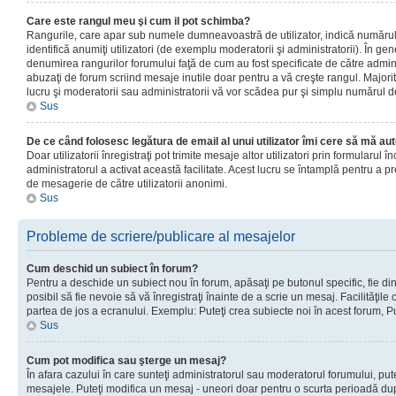
Care este rangul meu şi cum il pot schimba?
Rangurile, care apar sub numele dumneavoastră de utilizator, indică numărul 
identifică anumiţi utilizatori (de exemplu moderatorii şi administratorii). În ge
denumirea rangurilor forumului faţă de cum au fost specificate de către admin
abuzaţi de forum scriind mesaje inutile doar pentru a vă creşte rangul. Majorit
lucru şi moderatorii sau administratorii vă vor scădea pur şi simplu numărul 
Sus
De ce când folosesc legătura de email al unui utilizator îmi cere să mă aut
Doar utilizatorii înregistraţi pot trimite mesaje altor utilizatori prin formularul
administratorul a activat această facilitate. Acest lucru se întamplă pentru a p
de mesagerie de către utilizatorii anonimi.
Sus
Probleme de scriere/publicare al mesajelor
Cum deschid un subiect în forum?
Pentru a deschide un subiect nou în forum, apăsaţi pe butonul specific, fie din
posibil să fie nevoie să vă înregistraţi înainte de a scrie un mesaj. Facilităţile
partea de jos a ecranului. Exemplu: Puteţi crea subiecte noi în acest forum, Pu
Sus
Cum pot modifica sau şterge un mesaj?
În afara cazului în care sunteţi administratorul sau moderatorul forumului, put
mesajele. Puteţi modifica un mesaj - uneori doar pentru o scurta perioadă d