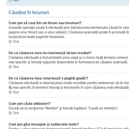
Sus
Căutând în forumuri
Cum pot să caut într-un forum sau forumuri?
Această operaţie poate fi efectuată prin introducerea termenului căutat în că
pagina unui forum sau a unui subiect. Căutarea avansată poate fi accesată fo
localizat pe toate paginile forumului.
Sus
De ce căutarea mea nu returnează niciun rezultat?
Căutarea efectuată a fost probabil prea vagă şi a inclus mulţi termeni comuni
mai specific şi folosiţi opţiunile disponibile în formularul de căutare avansată.
Sus
De ce căutarea mea returnează o pagină goală!?
Căutarea efectuată a returnat prea multe rezultate pentru webserver să le man
fiţi mai specific în termenii folosiţi şi forumurile în care căutarea este efectuată
Sus
Cum pot căuta utilizatori?
Duceţi-vă la secţiunea “Membri” şi folosiţi legătura “Caută un membru”.
Sus
Cum pot găsi mesajele şi subiectele mele?