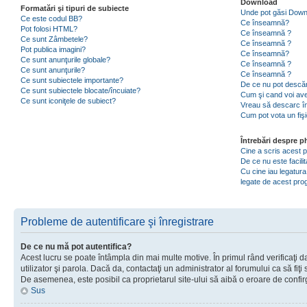
Download
Formatări şi tipuri de subiecte
Unde pot găsi Dow
Ce este codul BB?
Ce înseamnă?
Pot folosi HTML?
Ce înseamnă ?
Ce sunt Zâmbetele?
Ce înseamnă ?
Pot publica imagini?
Ce înseamnă?
Ce sunt anunţurile globale?
Ce înseamnă ?
Ce sunt anunţurile?
Ce înseamnă ?
Ce sunt subiectele importante?
De ce nu pot descăr
Ce sunt subiectele blocate/încuiate?
Cum şi cand voi ave
Ce sunt iconiţele de subiect?
Vreau să descarc în
Cum pot vota un fiş
Întrebări despre 
Cine a scris acest
De ce nu este facili
Cu cine iau legatura
legate de acest pr
Probleme de autentificare şi înregistrare
De ce nu mă pot autentifica?
Acest lucru se poate întâmpla din mai multe motive. În primul rând verificaţi d
utilizator şi parola. Dacă da, contactaţi un administrator al forumului ca să fiţi 
De asemenea, este posibil ca proprietarul site-ului să aibă o eroare de confir
Sus