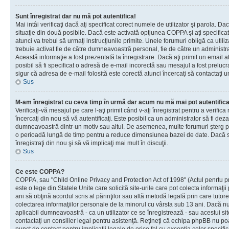
Sunt înregistrat dar nu mă pot autentifica!
Mai intâi verificaţi dacă aţi specificat corect numele de utilizator şi parola. Da
situaţie din două posibile. Dacă este activată opţiunea COPPA şi aţi specificat 
atunci va trebui să urmaţi instrucţiunile primite. Unele forumuri obligă ca utilizat
trebuie activat fie de către dumneavoastră personal, fie de către un administrat
Această informaţie a fost prezentată la înregistrare. Dacă aţi primit un email a
posibil să fi specificat o adresă de e-mail incorectă sau mesajul a fost prelucr
sigur că adresa de e-mail folosită este corectă atunci încercaţi să contactaţi u
Sus
M-am înregistrat cu ceva timp în urmă dar acum nu mă mai pot autentific
Verificaţi-vă mesajul pe care l-aţi primit când v-aţi înregistrat pentru a verifica
încercaţi din nou să vă autentificaţi. Este posibil ca un administrator să fi dezac
dumneavoastră dintr-un motiv sau altul. De asemenea, multe forumuri şterg peri
o perioadă lungă de timp pentru a reduce dimensiunea bazei de date. Dacă s-a
înregistraţi din nou şi să vă implicaţi mai mult în discuţii.
Sus
Ce este COPPA?
COPPA, sau "Child Online Privacy and Protection Act of 1998" (Actul penrtu pro
este o lege din Statele Unite care solicită site-urile care pot colecta informaţi
ani să obţină acordul scris al părinţilor sau altă metodă legală prin care tutore
colectarea informaţiilor personale de la minorul cu vârsta sub 13 ani. Dacă nu
aplicabil dumneavoastră - ca un utilizator ce se înregistrează - sau acestui site
contactaţi un consilier legal pentru asistenţă. Reţineţi că echipa phpBB nu poat