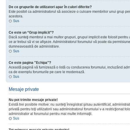
De ce grupurile de utilizatori apar în culori diferite?
Este posibil ca administratorul să asocieze o culoare membrilor unui grup pen
acestora.
Sus
Ce este un “Grup implicit”?
Dacă sunteţi membrul a mai multor grupuri, grupul implicit este folosit pentru
ce ar trebui să vi se afişeze. Administratorul forumului vă poate da permisiun
dumneavoastră de administrare.
Sus
Ce este pagina "Echipa"?
Această pagină vă furnizează o listă cu conducerea forumului, incluzând adminis
ca de exemplu forumurile pe care le moderează.
Sus
Mesaje private
Nu pot trimite mesaje private!
Există trei posibile motive: nu sunteţi înregistrat şi/sau autentificat, administ
privată pentru toţi utilizatorii sau administratorul forumului v-a restricţionat f
administrator al forumului pentru mai multe informaţii.
Sus