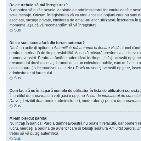
De ce trebuie să mă înregistrez?
S-ar putea să nu fie nevoie, depinde de adminstratorul forumului dacă e nevoi
scrie mesaje. Oricum, înregistrarea vă va oferi acces la opţiuni care nu sunt dis
asociate, mesaje private, trimiterea de email-uri altor utilizatori, înscrierea î
momente, aşa că vă recomandăm să vă înregistraţi.
Sus
De ce sunt scos afară din forum automat?
Dacă nu activaţi opţiunea
Autentifică-mă automat la fiecare vizită
atunci când v
pentru o perioadă de timp prestabilită. Această măsură previne ca altcineva 
dumneavoastră. Pentru a rămâne autentificat tot timpul, bifaţi această opţiune 
recomandat dacă accesaţi forumul de la un calculator public, cum ar fi de la o 
calculatoare (la liceu/universitate etc.). Dacă nu vedeţi această opţiune, îns
adminstrator al forumului.
Sus
Cum fac să nu îmi apară numele de utilizator în lista de utilizatori conectaţ
În profilul dumneavoastră veţi găsi o opţiune
Ascunde indicatorul de conecta
Da
veţi fi vizibil doar pentru administratori, moderatori şi pentru dumneavoastr
Sus
Mi-am pierdut parola!
Nu intraţi în panică! Parola dumneavoastră nu poate fi refăcută, dar poate fi r
lucru, mergeţi la pagina de autentificare şi folosiţi legătura
Am uitat parola
. Ur
trebui să vă puteţi autentifica.
Sus