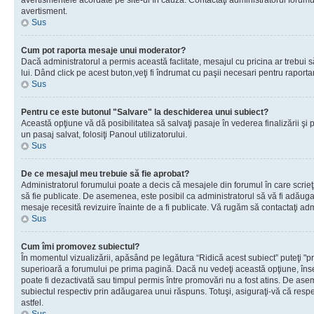
avertismentele acordate pe site-ul în cauză. Contactaţi administratorul forumulu
avertisment.
Sus
Cum pot raporta mesaje unui moderator?
Dacă administratorul a permis această faclitate, mesajul cu pricina ar trebui 
lui. Dând click pe acest buton,veţi fi îndrumat cu paşii necesari pentru raport
Sus
Pentru ce este butonul "Salvare" la deschiderea unui subiect?
Această opţiune vă dă posibilitatea să salvaţi pasaje în vederea finalizării şi pu
un pasaj salvat, folosiţi Panoul utilizatorului.
Sus
De ce mesajul meu trebuie să fie aprobat?
Administratorul forumului poate a decis că mesajele din forumul în care scrieţi
să fie publicate. De asemenea, este posibil ca administratorul să vă fi adăugat 
mesaje recesită revizuire înainte de a fi publicate. Vă rugăm să contactaţi adm
Sus
Cum îmi promovez subiectul?
În momentul vizualizării, apăsând pe legătura “Ridică acest subiect” puteţi "p
superioară a forumului pe prima pagină. Dacă nu vedeţi această opţiune, î
poate fi dezactivată sau timpul permis între promovări nu a fost atins. De as
subiectul respectiv prin adăugarea unui răspuns. Totuşi, asiguraţi-vă că respe
astfel.