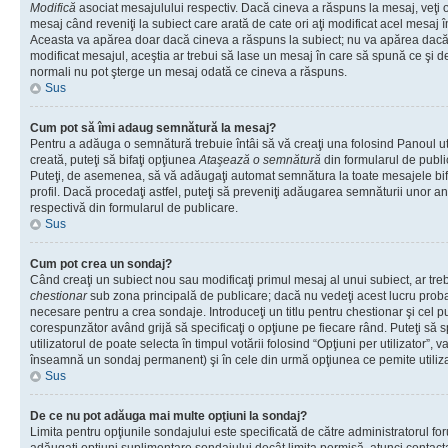
Modifică
asociat mesajulului respectiv. Dacă cineva a răspuns la mesaj, veţi 
mesaj când reveniţi la subiect care arată de cate ori aţi modificat acel mesaj 
Aceasta va apărea doar dacă cineva a răspuns la subiect; nu va apărea dacă
modificat mesajul, aceştia ar trebui să lase un mesaj în care să spună ce şi de 
normali nu pot şterge un mesaj odată ce cineva a răspuns.
Sus
Cum pot să îmi adaug semnătură la mesaj?
Pentru a adăuga o semnătură trebuie întâi să vă creaţi una folosind Panoul ut
creată, puteţi să bifaţi opţiunea
Ataşează o semnătură
din formularul de publ
Puteţi, de asemenea, să vă adăugaţi automat semnătura la toate mesajele b
profil. Dacă procedaţi astfel, puteţi să preveniţi adăugarea semnăturii unor a
respectivă din formularul de publicare.
Sus
Cum pot crea un sondaj?
Când creaţi un subiect nou sau modificaţi primul mesaj al unui subiect, ar tre
chestionar
sub zona principală de publicare; dacă nu vedeţi acest lucru probab
necesare pentru a crea sondaje. Introduceţi un titlu pentru chestionar şi cel p
corespunzător având grijă să specificaţi o opţiune pe fiecare rând. Puteţi să s
utilizatorul de poate selecta în timpul votării folosind “Opţiuni per utilizator”, v
înseamnă un sondaj permanent) şi în cele din urmă opţiunea ce pemite utilizat
Sus
De ce nu pot adăuga mai multe opţiuni la sondaj?
Limita pentru opţiunile sondajului este specificată de către administratorul fo