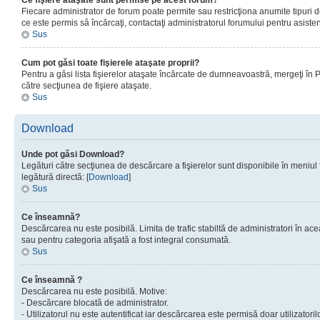
Ce fişiere ataşate sunt permise pe acest forum?
Fiecare administrator de forum poate permite sau restricţiona anumite tipuri de
ce este permis sâ încărcaţi, contactaţi administratorul forumului pentru asisten
Sus
Cum pot găsi toate fişierele ataşate proprii?
Pentru a găsi lista fişierelor ataşate încărcate de dumneavoastră, mergeţi în Pan
către secţiunea de fişiere ataşate.
Sus
Download
Unde pot găsi Download?
Legături către secţiunea de descărcare a fişierelor sunt disponibile în meniul
legătură directă: [
Download
]
Sus
Ce înseamnă?
Descărcarea nu este posibilă. Limita de trafic stabiltă de administratori în ac
sau pentru categoria afişată a fost integral consumată.
Sus
Ce înseamnă ?
Descărcarea nu este posibilă. Motive:
- Descărcare blocată de administrator.
- Utilizatorul nu este autentificat iar descărcarea este permisă doar utilizatorilo