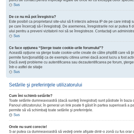
punct de contact pentru implicaţii legale de orice fel cu excepţia celor specific
Sus
De ce nu mă pot înregistra?
Este posibil ca proprietarul site-ului să fi interzis adresa IP de pe care intraţi 
pe care încercaţi să-l înregistraţi. De asemenea, înregistrarile noi ar putea fi d
ului pentru a preveni vizitatorii noi să se înregistreze. Contactaţi un administr
Sus
Ce face opţiunea “Şterge toate cookie-urile forumului”?
Această opţiune va şterge toate cookie-urile create de către phpBB care vă ţ
permite funcţionalităţi ca de exemplu citirea urmei dacă acest lucru a fost acti
Dacă aveţi probleme cu autentificarea sau dezautentificarea pe forum, şterger
într-o astfel de sitaţie
Sus
Setările şi preferinţele utilizatorului
Cum îmi schimb setările?
Toate setările dumneavoastră (dacă sunteţi înregistrat) sunt păstrate în baza de
Panoul utilizatorului; în general un link poate fi găsit în partea superioară a p
permite să vă schimbaţi toate setările şi preferinţele.
Sus
Orele nu sunt corecte!
S-ar putea ca dumneavoastră să vedeţi orele afişate dintr-o zonă cu fus orar di