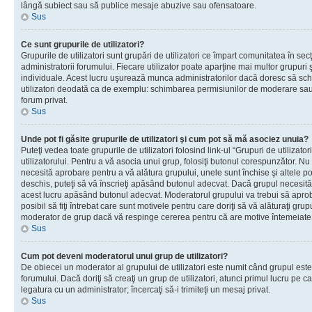
lângă subiect sau să publice mesaje abuzive sau ofensatoare.
Sus
Ce sunt grupurile de utilizatori?
Grupurile de utilizatori sunt grupări de utilizatori ce împart comunitatea în secţ
administratorii forumului. Fiecare utilizator poate aparţine mai multor grupuri 
individuale. Acest lucru uşurează munca administratorilor dacă doresc să sch
utilizatori deodată ca de exemplu: schimbarea permisiunilor de moderare sau 
forum privat.
Sus
Unde pot fi găsite grupurile de utilizatori şi cum pot să mă asociez unuia?
Puteţi vedea toate grupurile de utilizatori folosind link-ul “Grupuri de utilizato
utilizatorului. Pentru a vă asocia unui grup, folosiţi butonul corespunzător. N
necesită aprobare pentru a vă alătura grupului, unele sunt închise şi altele p
deschis, puteţi să vă înscrieţi apăsând butonul adecvat. Dacă grupul necesită
acest lucru apăsând butonul adecvat. Moderatorul grupului va trebui să apr
posibil să fiţi întrebat care sunt motivele pentru care doriţi să vă alăturaţi gru
moderator de grup dacă vă respinge cererea pentru că are motive întemeiate
Sus
Cum pot deveni moderatorul unui grup de utilizatori?
De obiecei un moderator al grupului de utilizatori este numit când grupul este
forumului. Dacă doriţi să creaţi un grup de utilizatori, atunci primul lucru pe car
legatura cu un administrator; încercaţi să-i trimiteţi un mesaj privat.
Sus