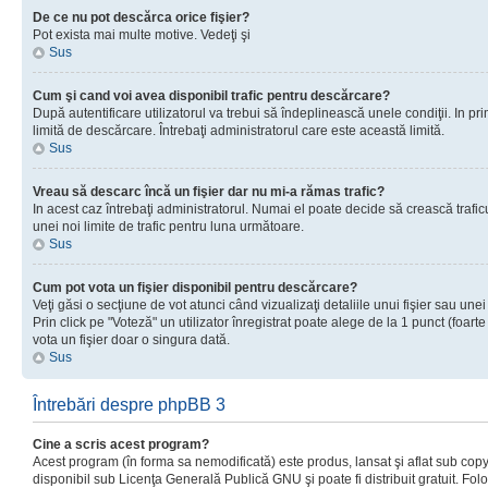
De ce nu pot descărca orice fişier?
Pot exista mai multe motive. Vedeţi şi
Sus
Cum şi cand voi avea disponibil trafic pentru descărcare?
După autentificare utilizatorul va trebui să îndeplinească unele condiţii. In prim
limită de descărcare. Întrebaţi administratorul care este această limită.
Sus
Vreau să descarc încă un fişier dar nu mi-a rămas trafic?
In acest caz întrebaţi administratorul. Numai el poate decide să crească trafic
unei noi limite de trafic pentru luna următoare.
Sus
Cum pot vota un fişier disponibil pentru descărcare?
Veţi găsi o secţiune de vot atunci când vizualizaţi detaliile unui fişier sau unei
Prin click pe "Voteză" un utilizator înregistrat poate alege de la 1 punct (foarte
vota un fişier doar o singura dată.
Sus
Întrebări despre phpBB 3
Cine a scris acest program?
Acest program (în forma sa nemodificată) este produs, lansat şi aflat sub copy
disponibil sub Licenţa Generală Publică GNU şi poate fi distribuit gratuit. Folos