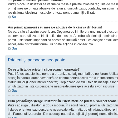
Tot primesc mesaje private nedorite!
Puteţi bloca un utilizator să vă trimită mesaje private folosind regulile de mes
primiţi mesaje private abuzive de la un anumit utilizator, contactaţi un adminis
restricţiona folosirea mesajelor private pentru anumiţi utilizatori.
Sus
Am primit spam-uri sau mesaje abuzive de la cineva din forum!
Ne pare rău să auzim acest lucru. Opţiunea de trimitere a unui mesaj electro
observa care utilizatori trimit astfel de mesaje. Ar trebui să trimiteţi administ
primit. Este foarte important ca acesta să includă antetul ce conţine detalii des
Astfel, administratorul forumului poate acţiona în consecinţă.
Sus
Prieteni şi persoane neagreate
Ce este lista de prieteni şi persoane neagreate?
Puteţi folosi aceste liste pentru a organiza ceilalţi membrii de pe forum. Utilizat
afişaţi în panoul dumneavoastră de control pentru acces rapid la trimiterea me
statutului lor (Conectat/Neconectat). Depinzând de stilul folosit, mesajele lor
un utilizator în lista cu persoane neagreate, mesajele acestuia vor ascunse.
Sus
Cum pot adăuga/şterge utilizatori în listele mele de prieteni sau persoan
Puteţi adăuga utilizatori în două moduri. În cadrul fiecărui profil al utilizatorul
lista de prienteni sau persoane neagreate. Alternativ, puteţi adăuga direct pri
din Panoul utilizatorului. Din aceeaşi pagină puteţi să şi ştergeţi nume din list