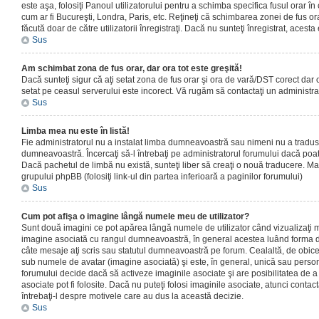
este aşa, folosiţi Panoul utilizatorului pentru a schimba specifica fusul orar în
cum ar fi Bucureşti, Londra, Paris, etc. Reţineţi că schimbarea zonei de fus orar
făcută doar de către utilizatorii înregistraţi. Dacă nu sunteţi înregistrat, aces
Sus
Am schimbat zona de fus orar, dar ora tot este greşită!
Dacă sunteţi sigur că aţi setat zona de fus orar şi ora de vară/DST corect dar o
setat pe ceasul serverului este incorect. Vă rugăm să contactaţi un administr
Sus
Limba mea nu este în listă!
Fie administratorul nu a instalat limba dumneavoastră sau nimeni nu a tradus
dumneavoastră. Încercaţi să-l întrebaţi pe administratorul forumului dacă poat
Dacă pachetul de limbă nu există, sunteţi liber să creaţi o nouă traducere. Mai 
grupului phpBB (folosiţi link-ul din partea inferioară a paginilor forumului)
Sus
Cum pot afişa o imagine lângă numele meu de utilizator?
Sunt două imagini ce pot apărea lângă numele de utilizator când vizualizaţi m
imagine asociată cu rangul dumneavoastră, în general acestea luând forma de
câte mesaje aţi scris sau statutul dumneavoastră pe forum. Cealaltă, de obic
sub numele de avatar (imagine asociată) şi este, în general, unică sau personal
forumului decide dacă să activeze imaginile asociate şi are posibilitatea de a
asociate pot fi folosite. Dacă nu puteţi folosi imaginile asociate, atunci contact
întrebaţi-l despre motivele care au dus la această decizie.
Sus