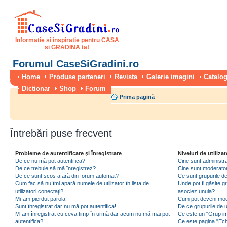
Informatie si inspiratie pentru CASA
si GRADINA ta!
Forumul CaseSiGradini.ro
Home
Produse parteneri
Revista
Galerie imagini
Catalog
Dictionar
Shop
Forum
Prima pagină
Întrebări puse frecvent
Probleme de autentificare şi înregistrare
Niveluri de utilizat
De ce nu mă pot autentifica?
Cine sunt administra
De ce trebuie să mă înregistrez?
Cine sunt moderator
De ce sunt scos afară din forum automat?
Ce sunt grupurile de 
Cum fac să nu îmi apară numele de utilizator în lista de
Unde pot fi găsite gr
utilizatori conectaţi?
asociez unuia?
Mi-am pierdut parola!
Cum pot deveni moder
Sunt înregistrat dar nu mă pot autentifica!
De ce grupurile de uti
M-am înregistrat cu ceva timp în urmă dar acum nu mă mai pot
Ce este un “Grup imp
autentifica?!
Ce este pagina "Ec