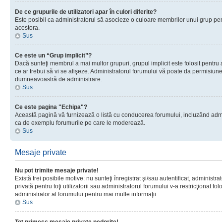
De ce grupurile de utilizatori apar în culori diferite?
Este posibil ca administratorul să asocieze o culoare membrilor unui grup pen
acestora.
Sus
Ce este un “Grup implicit”?
Dacă sunteţi membrul a mai multor grupuri, grupul implicit este folosit pentru
ce ar trebui să vi se afişeze. Administratorul forumului vă poate da permisiun
dumneavoastră de administrare.
Sus
Ce este pagina "Echipa"?
Această pagină vă furnizează o listă cu conducerea forumului, incluzând adminis
ca de exemplu forumurile pe care le moderează.
Sus
Mesaje private
Nu pot trimite mesaje private!
Există trei posibile motive: nu sunteţi înregistrat şi/sau autentificat, administ
privată pentru toţi utilizatorii sau administratorul forumului v-a restricţionat f
administrator al forumului pentru mai multe informaţii.
Sus