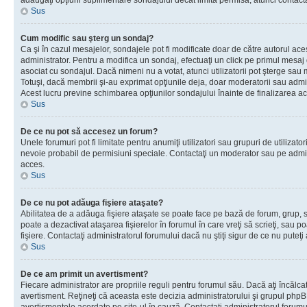
adăugaţi opţiuni suplimentare sondajului decât limita permisă, atunci contacta
Sus
Cum modific sau şterg un sondaj?
Ca şi în cazul mesajelor, sondajele pot fi modificate doar de către autorul ac
administrator. Pentru a modifica un sondaj, efectuaţi un click pe primul mesaj
asociat cu sondajul. Dacă nimeni nu a votat, atunci utilizatorii pot şterge sau 
Totuşi, dacă membrii şi-au exprimat opţiunile deja, doar moderatorii sau admini
Acest lucru previne schimbarea opţiunilor sondajului înainte de finalizarea ac
Sus
De ce nu pot să accesez un forum?
Unele forumuri pot fi limitate pentru anumiţi utilizatori sau grupuri de utilizatori
nevoie probabil de permisiuni speciale. Contactaţi un moderator sau pe admin
acces.
Sus
De ce nu pot adăuga fişiere ataşate?
Abilitatea de a adăuga fişiere ataşate se poate face pe bază de forum, grup, sa
poate a dezactivat ataşarea fişierelor în forumul în care vreţi să scrieţi, sau 
fişiere. Contactaţi administratorul forumului dacă nu ştiţi sigur de ce nu puteţi
Sus
De ce am primit un avertisment?
Fiecare administrator are propriile reguli pentru forumul său. Dacă aţi încălca
avertisment. Reţineţi că aceasta este decizia administratorului şi grupul php