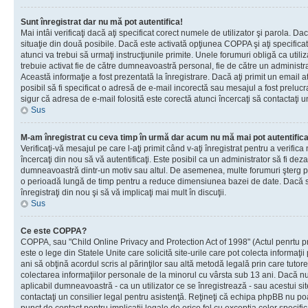
Sunt înregistrat dar nu mă pot autentifica!
Mai intâi verificaţi dacă aţi specificat corect numele de utilizator şi parola. Da
situaţie din două posibile. Dacă este activată opţiunea COPPA şi aţi specificat 
atunci va trebui să urmaţi instrucţiunile primite. Unele forumuri obligă ca utilizat
trebuie activat fie de către dumneavoastră personal, fie de către un administrat
Această informaţie a fost prezentată la înregistrare. Dacă aţi primit un email a
posibil să fi specificat o adresă de e-mail incorectă sau mesajul a fost prelucr
sigur că adresa de e-mail folosită este corectă atunci încercaţi să contactaţi u
Sus
M-am înregistrat cu ceva timp în urmă dar acum nu mă mai pot autentific
Verificaţi-vă mesajul pe care l-aţi primit când v-aţi înregistrat pentru a verifica
încercaţi din nou să vă autentificaţi. Este posibil ca un administrator să fi dezac
dumneavoastră dintr-un motiv sau altul. De asemenea, multe forumuri şterg peri
o perioadă lungă de timp pentru a reduce dimensiunea bazei de date. Dacă s-a
înregistraţi din nou şi să vă implicaţi mai mult în discuţii.
Sus
Ce este COPPA?
COPPA, sau "Child Online Privacy and Protection Act of 1998" (Actul penrtu pro
este o lege din Statele Unite care solicită site-urile care pot colecta informaţi
ani să obţină acordul scris al părinţilor sau altă metodă legală prin care tutore
colectarea informaţiilor personale de la minorul cu vârsta sub 13 ani. Dacă nu
aplicabil dumneavoastră - ca un utilizator ce se înregistrează - sau acestui site
contactaţi un consilier legal pentru asistenţă. Reţineţi că echipa phpBB nu poat