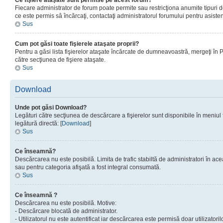
Ce fişiere ataşate sunt permise pe acest forum?
Fiecare administrator de forum poate permite sau restricţiona anumite tipuri de
ce este permis sâ încărcaţi, contactaţi administratorul forumului pentru asisten
Sus
Cum pot găsi toate fişierele ataşate proprii?
Pentru a găsi lista fişierelor ataşate încărcate de dumneavoastră, mergeţi în Pan
către secţiunea de fişiere ataşate.
Sus
Download
Unde pot găsi Download?
Legături către secţiunea de descărcare a fişierelor sunt disponibile în meniul
legătură directă: [
Download
]
Sus
Ce înseamnă?
Descărcarea nu este posibilă. Limita de trafic stabiltă de administratori în ac
sau pentru categoria afişată a fost integral consumată.
Sus
Ce înseamnă ?
Descărcarea nu este posibilă. Motive:
- Descărcare blocată de administrator.
- Utilizatorul nu este autentificat iar descărcarea este permisă doar utilizatorilo