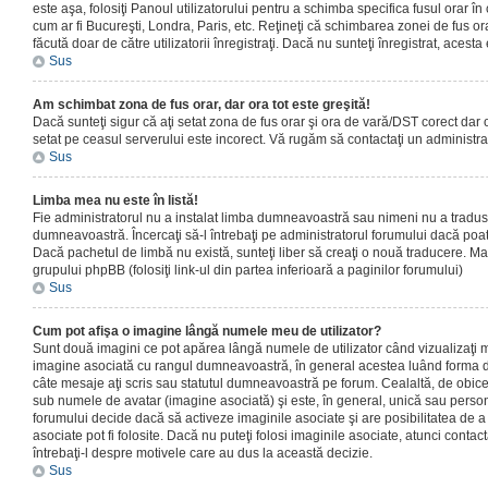
este aşa, folosiţi Panoul utilizatorului pentru a schimba specifica fusul orar în
cum ar fi Bucureşti, Londra, Paris, etc. Reţineţi că schimbarea zonei de fus orar
făcută doar de către utilizatorii înregistraţi. Dacă nu sunteţi înregistrat, aces
Sus
Am schimbat zona de fus orar, dar ora tot este greşită!
Dacă sunteţi sigur că aţi setat zona de fus orar şi ora de vară/DST corect dar o
setat pe ceasul serverului este incorect. Vă rugăm să contactaţi un administr
Sus
Limba mea nu este în listă!
Fie administratorul nu a instalat limba dumneavoastră sau nimeni nu a tradus
dumneavoastră. Încercaţi să-l întrebaţi pe administratorul forumului dacă poat
Dacă pachetul de limbă nu există, sunteţi liber să creaţi o nouă traducere. Mai 
grupului phpBB (folosiţi link-ul din partea inferioară a paginilor forumului)
Sus
Cum pot afişa o imagine lângă numele meu de utilizator?
Sunt două imagini ce pot apărea lângă numele de utilizator când vizualizaţi m
imagine asociată cu rangul dumneavoastră, în general acestea luând forma de
câte mesaje aţi scris sau statutul dumneavoastră pe forum. Cealaltă, de obic
sub numele de avatar (imagine asociată) şi este, în general, unică sau personal
forumului decide dacă să activeze imaginile asociate şi are posibilitatea de a
asociate pot fi folosite. Dacă nu puteţi folosi imaginile asociate, atunci contact
întrebaţi-l despre motivele care au dus la această decizie.
Sus