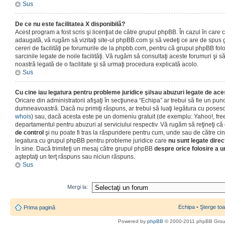
Sus
De ce nu este facilitatea X disponibilă?
Acest program a fost scris şi licenţiat de către grupul phpBB. În cazul în care co
adaugată, vă rugăm să vizitaţi site-ul phpBB.com şi să vedeţi ce are de spus
cereri de facilităţi pe forumurile de la phpbb.com, pentru că grupul phpBB fo
sarcinile legate de noile facilităţi. Vă rugăm să consultaţi aceste forumuri şi s
noastră legată de o facilitate şi să urmaţi procedura explicată acolo.
Sus
Cu cine iau legatura pentru probleme juridice şi/sau abuzuri legate de ac
Oricare din administratorii afişaţi în secţiunea “Echipa” ar trebui să fie un punc
dumneavoastră. Dacă nu primiţi răspuns, ar trebui să luaţi legătura cu poseso
whois
) sau, dacă acesta este pe un domeniu gratuit (de exemplu: Yahoo!, free
departamentul pentru abuzuri al serviciului respectiv. Vă rugăm să reţineţi 
de control
şi nu poate fi tras la răspundere pentru cum, unde sau de către cin
legatura cu grupul phpBB pentru probleme juridice care
nu sunt legate direc
în sine. Dacă trimiteţi un mesaj către grupul phpBB
despre orice folosire a un
aşteptaţi un terţ răspuns sau niciun răspuns.
Sus
Mergi la:
Echipa
•
Şterge toa
Prima pagină
Powered by
phpBB
© 2000-2011 phpBB Gro