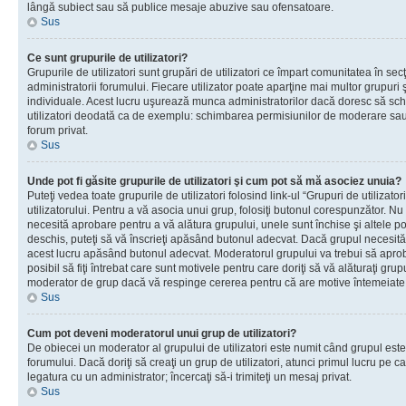
lângă subiect sau să publice mesaje abuzive sau ofensatoare.
Sus
Ce sunt grupurile de utilizatori?
Grupurile de utilizatori sunt grupări de utilizatori ce împart comunitatea în secţ
administratorii forumului. Fiecare utilizator poate aparţine mai multor grupuri 
individuale. Acest lucru uşurează munca administratorilor dacă doresc să sch
utilizatori deodată ca de exemplu: schimbarea permisiunilor de moderare sau 
forum privat.
Sus
Unde pot fi găsite grupurile de utilizatori şi cum pot să mă asociez unuia?
Puteţi vedea toate grupurile de utilizatori folosind link-ul “Grupuri de utilizato
utilizatorului. Pentru a vă asocia unui grup, folosiţi butonul corespunzător. N
necesită aprobare pentru a vă alătura grupului, unele sunt închise şi altele p
deschis, puteţi să vă înscrieţi apăsând butonul adecvat. Dacă grupul necesită
acest lucru apăsând butonul adecvat. Moderatorul grupului va trebui să apr
posibil să fiţi întrebat care sunt motivele pentru care doriţi să vă alăturaţi gru
moderator de grup dacă vă respinge cererea pentru că are motive întemeiate
Sus
Cum pot deveni moderatorul unui grup de utilizatori?
De obiecei un moderator al grupului de utilizatori este numit când grupul este
forumului. Dacă doriţi să creaţi un grup de utilizatori, atunci primul lucru pe car
legatura cu un administrator; încercaţi să-i trimiteţi un mesaj privat.
Sus