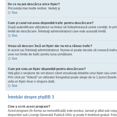
De ce nu pot descărca orice fişier?
Pot exista mai multe motive. Vedeţi şi
Sus
Cum şi cand voi avea disponibil trafic pentru descărcare?
După autentificare utilizatorul va trebui să îndeplinească unele condiţii. In prim
limită de descărcare. Întrebaţi administratorul care este această limită.
Sus
Vreau să descarc încă un fişier dar nu mi-a rămas trafic?
In acest caz întrebaţi administratorul. Numai el poate decide să crească trafic
unei noi limite de trafic pentru luna următoare.
Sus
Cum pot vota un fişier disponibil pentru descărcare?
Veţi găsi o secţiune de vot atunci când vizualizaţi detaliile unui fişier sau unei
Prin click pe "Voteză" un utilizator înregistrat poate alege de la 1 punct (foarte
vota un fişier doar o singura dată.
Sus
Întrebări despre phpBB 3
Cine a scris acest program?
Acest program (în forma sa nemodificată) este produs, lansat şi aflat sub copy
disponibil sub Licenţa Generală Publică GNU şi poate fi distribuit gratuit. Folos