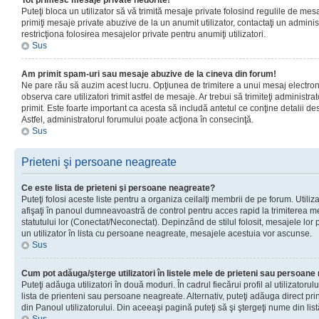
Tot primesc mesaje private nedorite!
Puteţi bloca un utilizator să vă trimită mesaje private folosind regulile de mes
primiţi mesaje private abuzive de la un anumit utilizator, contactaţi un adminis
restricţiona folosirea mesajelor private pentru anumiţi utilizatori.
Sus
Am primit spam-uri sau mesaje abuzive de la cineva din forum!
Ne pare rău să auzim acest lucru. Opţiunea de trimitere a unui mesaj electro
observa care utilizatori trimit astfel de mesaje. Ar trebui să trimiteţi administ
primit. Este foarte important ca acesta să includă antetul ce conţine detalii des
Astfel, administratorul forumului poate acţiona în consecinţă.
Sus
Prieteni şi persoane neagreate
Ce este lista de prieteni şi persoane neagreate?
Puteţi folosi aceste liste pentru a organiza ceilalţi membrii de pe forum. Utilizat
afişaţi în panoul dumneavoastră de control pentru acces rapid la trimiterea me
statutului lor (Conectat/Neconectat). Depinzând de stilul folosit, mesajele lor
un utilizator în lista cu persoane neagreate, mesajele acestuia vor ascunse.
Sus
Cum pot adăuga/şterge utilizatori în listele mele de prieteni sau persoan
Puteţi adăuga utilizatori în două moduri. În cadrul fiecărui profil al utilizatorul
lista de prienteni sau persoane neagreate. Alternativ, puteţi adăuga direct pri
din Panoul utilizatorului. Din aceeaşi pagină puteţi să şi ştergeţi nume din list