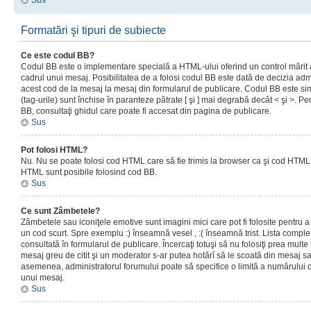
Sus
Formatări şi tipuri de subiecte
Ce este codul BB?
Codul BB este o implementare specială a HTML-ului oferind un control mărit a
cadrul unui mesaj. Posibilitatea de a folosi codul BB este dată de decizia admi
acest cod de la mesaj la mesaj din formularul de publicare. Codul BB este sim
(tag-urile) sunt închise în paranteze pătrate [ şi ] mai degrabă decât < şi >. P
BB, consultaţi ghidul care poate fi accesat din pagina de publicare.
Sus
Pot folosi HTML?
Nu. Nu se poate folosi cod HTML care să fie trimis la browser ca şi cod HTML. 
HTML sunt posibile folosind cod BB.
Sus
Ce sunt Zâmbetele?
Zâmbetele sau iconiţele emotive sunt imagini mici care pot fi folosite pentru
un cod scurt. Spre exemplu :) înseamnă vesel , :( înseamnă trist. Lista complet
consultată în formularul de publicare. Încercaţi totuşi să nu folosiţi prea mult
mesaj greu de citit şi un moderator s-ar putea hotărî să le scoată din mesaj s
asemenea, administratorul forumului poate să specifice o limită a numărului d
unui mesaj.
Sus