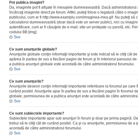
Pot publica imagini?
Da, imaginile pot fi afişate în mesajele dumneavoastră. Dacă administratorul a
încărcaţi imaginile direct pe forum. Altfel, puteţi folosi o legatură către o ima
publicului, cum ar fi http://www.examplu.com/imaginea-mea.gif. Nu puteţi să cr
calculatorul dumneavoastră (doar dacă este un server public), nici cu imagin
autentificare, cum ar fi căsuţele de e-mail, site-uri protejate cu parolă, etc. Pen
codului BB [img].
Sus
Ce sunt anunţurile globale?
Anunţurile globale conţin informaţii importante şi este indicat să le citiţi cât d
apărea în partea de sus a fiecărei pagini de forum şi în interiorul panoului de 
a publica anunţuri globale este acordată de către administratorul forumului.
Sus
Ce sunt anunţurile?
Anunţurile deseori conţin informaţii importante referitoare la forumul pe care îl 
curând posibil. Anunţurile apar în partea de sus a fiecărei pagini în forumul de
globale, permisiunea de a publica anunţuri este acordată de către administrat
Sus
Ce sunt subiectele importante?
Subiectele importante apar sub anunţuri în forum şi doar pe prima pagină. Des
trebui să le citiţi cât de curând posibil. Ca şi cu anunţurile, permisiunea de a
acordată de către administratorul forumului.
Sus