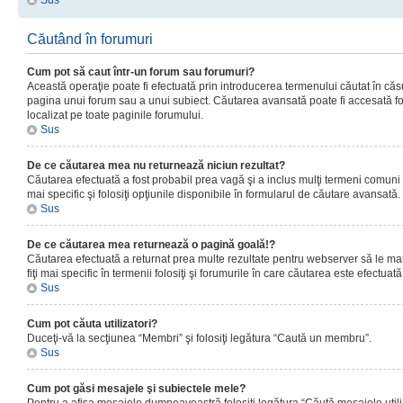
Sus
Căutând în forumuri
Cum pot să caut într-un forum sau forumuri?
Această operaţie poate fi efectuată prin introducerea termenului căutat în că
pagina unui forum sau a unui subiect. Căutarea avansată poate fi accesată fo
localizat pe toate paginile forumului.
Sus
De ce căutarea mea nu returnează niciun rezultat?
Căutarea efectuată a fost probabil prea vagă şi a inclus mulţi termeni comuni
mai specific şi folosiţi opţiunile disponibile în formularul de căutare avansată.
Sus
De ce căutarea mea returnează o pagină goală!?
Căutarea efectuată a returnat prea multe rezultate pentru webserver să le man
fiţi mai specific în termenii folosiţi şi forumurile în care căutarea este efectuată
Sus
Cum pot căuta utilizatori?
Duceţi-vă la secţiunea “Membri” şi folosiţi legătura “Caută un membru”.
Sus
Cum pot găsi mesajele şi subiectele mele?