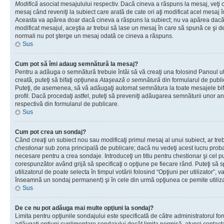
Modifică
asociat mesajulului respectiv. Dacă cineva a răspuns la mesaj, veţi 
mesaj când reveniţi la subiect care arată de cate ori aţi modificat acel mesaj 
Aceasta va apărea doar dacă cineva a răspuns la subiect; nu va apărea dacă
modificat mesajul, aceştia ar trebui să lase un mesaj în care să spună ce şi de 
normali nu pot şterge un mesaj odată ce cineva a răspuns.
Sus
Cum pot să îmi adaug semnătură la mesaj?
Pentru a adăuga o semnătură trebuie întâi să vă creaţi una folosind Panoul ut
creată, puteţi să bifaţi opţiunea
Ataşează o semnătură
din formularul de publ
Puteţi, de asemenea, să vă adăugaţi automat semnătura la toate mesajele b
profil. Dacă procedaţi astfel, puteţi să preveniţi adăugarea semnăturii unor a
respectivă din formularul de publicare.
Sus
Cum pot crea un sondaj?
Când creaţi un subiect nou sau modificaţi primul mesaj al unui subiect, ar tre
chestionar
sub zona principală de publicare; dacă nu vedeţi acest lucru probab
necesare pentru a crea sondaje. Introduceţi un titlu pentru chestionar şi cel p
corespunzător având grijă să specificaţi o opţiune pe fiecare rând. Puteţi să s
utilizatorul de poate selecta în timpul votării folosind “Opţiuni per utilizator”, v
înseamnă un sondaj permanent) şi în cele din urmă opţiunea ce pemite utilizat
Sus
De ce nu pot adăuga mai multe opţiuni la sondaj?
Limita pentru opţiunile sondajului este specificată de către administratorul fo