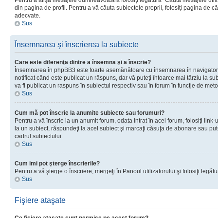
Pentru a afişa mesajele dumneavoastră folosiţi legătura “Căută mesajele utiliz
din pagina de profil. Pentru a vă căuta subiectele proprii, folosiţi pagina de c
adecvate.
Sus
Însemnarea şi înscrierea la subiecte
Care este diferenţa dintre a însemna şi a înscrie?
Însemnarea în phpBB3 este foarte asemănătoare cu însemnarea în navigator
notificat când este publicat un răspuns, dar vă puteţi întoarce mai târziu la subie
va fi publicat un raspuns în subiectul respectiv sau în forum în funcţie de meto
Sus
Cum mă pot înscrie la anumite subiecte sau forumuri?
Pentru a vă înscrie la un anumit forum, odata intrat în acel forum, folosiţi link
la un subiect, răspundeţi la acel subiect şi marcaţi căsuţa de abonare sau put
cadrul subiectului.
Sus
Cum imi pot şterge înscrierile?
Pentru a vă şterge o înscriere, mergeţi în Panoul utilizatorului şi folosiţi legătur
Sus
Fişiere ataşate