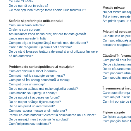
Ce este COPPA?
De ce nu mă pot înregistra?
Mesaje private
Ce face opţiunea “Şterge toate cookie-urile forumului”?
Nu pot trimite mesaj
Tot primesc mesaje 
Setările şi preferinţele utilizatorului
Am primit spam-uri 
Cum îmi schimb setările?
Orele nu sunt corecte!
Prieteni şi persoa
Am schimbat zona de fus orar, dar ora tot este greşită!
Ce este lista de pri
Limba mea nu este în listă!
Cum pot adăuga/şterg
Cum pot afişa o imagine lângă numele meu de utilizator?
persoane neagreat
Care este rangul meu şi cum il pot schimba?
De ce când folosesc legătura de email al unui utilizator îmi cere
Căutând în forumu
să mă autentific?
Cum pot să caut înt
De ce căutarea mea 
Probleme de scriere/publicare al mesajelor
De ce căutarea mea
Cum deschid un subiect în forum?
Cum pot căuta utiliz
Cum pot modifica sau şterge un mesaj?
Cum pot găsi mesaje
Cum pot să îmi adaug semnătură la mesaj?
Cum pot crea un sondaj?
Însemnarea şi însc
De ce nu pot adăuga mai multe opţiuni la sondaj?
Care este diferenţa 
Cum modific sau şterg un sondaj?
Cum mă pot înscrie 
De ce nu pot să accesez un forum?
Cum imi pot şterge î
De ce nu pot adăuga fişiere ataşate?
De ce am primit un avertisment?
Cum pot raporta mesaje unui moderator?
Fişiere ataşate
Pentru ce este butonul "Salvare" la deschiderea unui subiect?
Ce fişiere ataşate 
De ce mesajul meu trebuie să fie aprobat?
Cum pot găsi toate f
Cum îmi promovez subiectul?