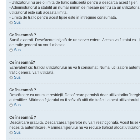
- Utilizatorul nu are o limită de trafic suficientă pentru a descărca acest fişier.
- Administratorul a stabilit un număr minim de mesaje pentru ca un utilizator s
utilizatorul este sub această limită.
- Limita de trafic pentru acest fişier este în întregime consumată.
Sus
Ce înseamnă ?
Sursă externă. Descărcare iniţiată de un server extern. Acesta va fi tratat ca . Lim
de trafic general nu vor fi afectate.
Sus
Ce înseamnă?
Echivalent cu: traficul utilizatorului nu va fi consumat. Numai utilizatorii autent
trafic general va fi utilizată.
Sus
Ce înseamnă ?
Descărcare cu anumite restricţii. Descărcare permisă doar utilizatorilor înregist
autentifice. Mărimea fişierului va fi scăzută atât din traficul alocat utilizatorului 
Sus
Ce înseamnă ?
Descărcare gratuită. Descărcarea fişierelor nu va fi restricţionată. Acest fisier 
necesită autentificare. Mărimea fişierului nu va reduce traficul alocat utilizato
Sus