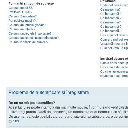
Download
Formatări şi tipuri de subiecte
Unde pot găsi Dow
Ce este codul BB?
Ce înseamnă?
Pot folosi HTML?
Ce înseamnă ?
Ce sunt Zâmbetele?
Ce înseamnă ?
Pot publica imagini?
Ce înseamnă?
Ce sunt anunţurile globale?
Ce înseamnă ?
Ce sunt anunţurile?
Ce înseamnă ?
Ce sunt subiectele importante?
De ce nu pot descăr
Ce sunt subiectele blocate/încuiate?
Cum şi cand voi ave
Ce sunt iconiţele de subiect?
Vreau să descarc în
Cum pot vota un fiş
Întrebări despre 
Cine a scris acest
De ce nu este facili
Cu cine iau legatura
legate de acest pr
Probleme de autentificare şi înregistrare
De ce nu mă pot autentifica?
Acest lucru se poate întâmpla din mai multe motive. În primul rând verificaţi d
utilizator şi parola. Dacă da, contactaţi un administrator al forumului ca să fiţi 
De asemenea, este posibil ca proprietarul site-ului să aibă o eroare de confir
Sus