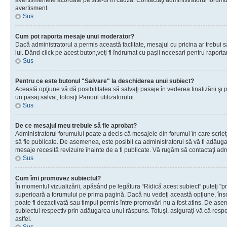
avertismentele acordate pe site-ul în cauză. Contactaţi administratorul forumulu
avertisment.
Sus
Cum pot raporta mesaje unui moderator?
Dacă administratorul a permis această faclitate, mesajul cu pricina ar trebui 
lui. Dând click pe acest buton,veţi fi îndrumat cu paşii necesari pentru raport
Sus
Pentru ce este butonul "Salvare" la deschiderea unui subiect?
Această opţiune vă dă posibilitatea să salvaţi pasaje în vederea finalizării şi pu
un pasaj salvat, folosiţi Panoul utilizatorului.
Sus
De ce mesajul meu trebuie să fie aprobat?
Administratorul forumului poate a decis că mesajele din forumul în care scrieţi
să fie publicate. De asemenea, este posibil ca administratorul să vă fi adăugat 
mesaje recesită revizuire înainte de a fi publicate. Vă rugăm să contactaţi adm
Sus
Cum îmi promovez subiectul?
În momentul vizualizării, apăsând pe legătura “Ridică acest subiect” puteţi "p
superioară a forumului pe prima pagină. Dacă nu vedeţi această opţiune, î
poate fi dezactivată sau timpul permis între promovări nu a fost atins. De as
subiectul respectiv prin adăugarea unui răspuns. Totuşi, asiguraţi-vă că respe
astfel.