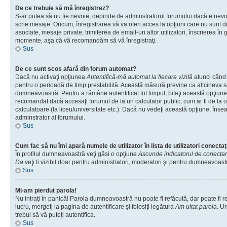
De ce trebuie să mă înregistrez?
S-ar putea să nu fie nevoie, depinde de adminstratorul forumului dacă e nevoi
scrie mesaje. Oricum, înregistrarea vă va oferi acces la opţiuni care nu sunt dis
asociate, mesaje private, trimiterea de email-uri altor utilizatori, înscrierea î
momente, aşa că vă recomandăm să vă înregistraţi.
Sus
De ce sunt scos afară din forum automat?
Dacă nu activaţi opţiunea
Autentifică-mă automat la fiecare vizită
atunci când v
pentru o perioadă de timp prestabilită. Această măsură previne ca altcineva 
dumneavoastră. Pentru a rămâne autentificat tot timpul, bifaţi această opţiune 
recomandat dacă accesaţi forumul de la un calculator public, cum ar fi de la o 
calculatoare (la liceu/universitate etc.). Dacă nu vedeţi această opţiune, îns
adminstrator al forumului.
Sus
Cum fac să nu îmi apară numele de utilizator în lista de utilizatori conectaţ
În profilul dumneavoastră veţi găsi o opţiune
Ascunde indicatorul de conecta
Da
veţi fi vizibil doar pentru administratori, moderatori şi pentru dumneavoastr
Sus
Mi-am pierdut parola!
Nu intraţi în panică! Parola dumneavoastră nu poate fi refăcută, dar poate fi r
lucru, mergeţi la pagina de autentificare şi folosiţi legătura
Am uitat parola
. Ur
trebui să vă puteţi autentifica.
Sus