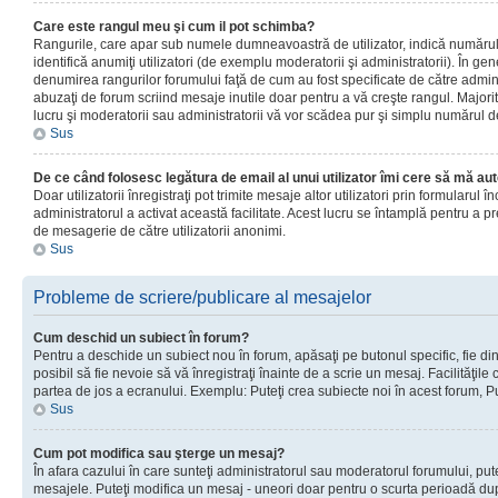
Care este rangul meu şi cum il pot schimba?
Rangurile, care apar sub numele dumneavoastră de utilizator, indică numărul 
identifică anumiţi utilizatori (de exemplu moderatorii şi administratorii). În ge
denumirea rangurilor forumului faţă de cum au fost specificate de către admin
abuzaţi de forum scriind mesaje inutile doar pentru a vă creşte rangul. Majorit
lucru şi moderatorii sau administratorii vă vor scădea pur şi simplu numărul 
Sus
De ce când folosesc legătura de email al unui utilizator îmi cere să mă aut
Doar utilizatorii înregistraţi pot trimite mesaje altor utilizatori prin formularul
administratorul a activat această facilitate. Acest lucru se întamplă pentru a p
de mesagerie de către utilizatorii anonimi.
Sus
Probleme de scriere/publicare al mesajelor
Cum deschid un subiect în forum?
Pentru a deschide un subiect nou în forum, apăsaţi pe butonul specific, fie din
posibil să fie nevoie să vă înregistraţi înainte de a scrie un mesaj. Facilităţile
partea de jos a ecranului. Exemplu: Puteţi crea subiecte noi în acest forum, Pu
Sus
Cum pot modifica sau şterge un mesaj?
În afara cazului în care sunteţi administratorul sau moderatorul forumului, put
mesajele. Puteţi modifica un mesaj - uneori doar pentru o scurta perioadă d