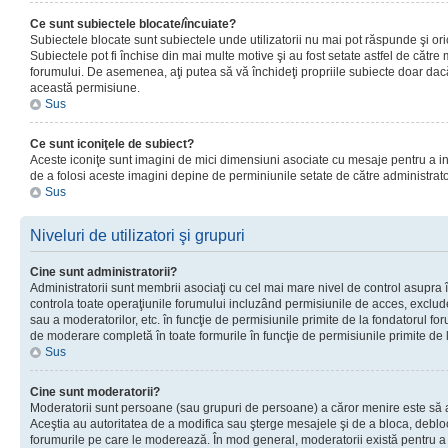
Ce sunt subiectele blocate/încuiate?
Subiectele blocate sunt subiectele unde utilizatorii nu mai pot răspunde şi or
Subiectele pot fi închise din mai multe motive şi au fost setate astfel de către
forumului. De asemenea, aţi putea să vă închideţi propriile subiecte doar dac
această permisiune.
Sus
Ce sunt iconiţele de subiect?
Aceste iconiţe sunt imagini de mici dimensiuni asociate cu mesaje pentru a ind
de a folosi aceste imagini depine de perminiunile setate de către administrato
Sus
Niveluri de utilizatori şi grupuri
Cine sunt administratorii?
Administratorii sunt membrii asociaţi cu cel mai mare nivel de control asupra în
controla toate operaţiunile forumului incluzând permisiunile de acces, excluder
sau a moderatorilor, etc. în funcţie de permisiunile primite de la fondatorul 
de moderare completă în toate formurile în funcţie de permisiunile primite de 
Sus
Cine sunt moderatorii?
Moderatorii sunt persoane (sau grupuri de persoane) a căror menire este să a
Aceştia au autoritatea de a modifica sau şterge mesajele şi de a bloca, debloc
forumurile pe care le moderează. În mod general, moderatorii există pentru a av