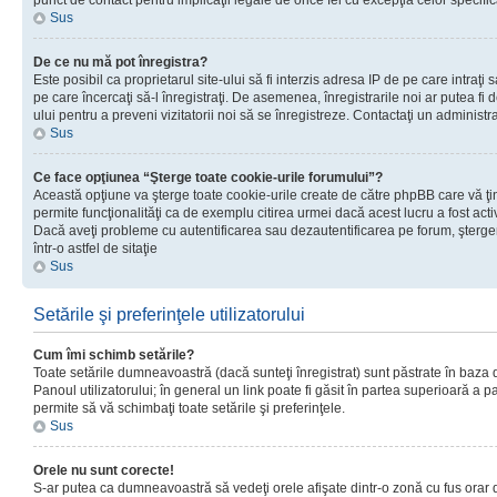
punct de contact pentru implicaţii legale de orice fel cu excepţia celor specific
Sus
De ce nu mă pot înregistra?
Este posibil ca proprietarul site-ului să fi interzis adresa IP de pe care intraţi 
pe care încercaţi să-l înregistraţi. De asemenea, înregistrarile noi ar putea fi d
ului pentru a preveni vizitatorii noi să se înregistreze. Contactaţi un administr
Sus
Ce face opţiunea “Şterge toate cookie-urile forumului”?
Această opţiune va şterge toate cookie-urile create de către phpBB care vă ţ
permite funcţionalităţi ca de exemplu citirea urmei dacă acest lucru a fost acti
Dacă aveţi probleme cu autentificarea sau dezautentificarea pe forum, şterger
într-o astfel de sitaţie
Sus
Setările şi preferinţele utilizatorului
Cum îmi schimb setările?
Toate setările dumneavoastră (dacă sunteţi înregistrat) sunt păstrate în baza de
Panoul utilizatorului; în general un link poate fi găsit în partea superioară a p
permite să vă schimbaţi toate setările şi preferinţele.
Sus
Orele nu sunt corecte!
S-ar putea ca dumneavoastră să vedeţi orele afişate dintr-o zonă cu fus orar di