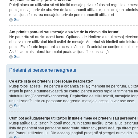
Tot primesc mesaje private nedorite!
Puteţi bloca un utilizator să vă trimită mesaje private folosind regulile de mes
primiţi mesaje private abuzive de la un anumit utilizator, contactaţi un adminis
restricţiona folosirea mesajelor private pentru anumiţi utilizatori.
Sus
Am primit spam-uri sau mesaje abuzive de la cineva din forum!
Ne pare rău să auzim acest lucru. Opţiunea de trimitere a unui mesaj electro
observa care utilizatori trimit astfel de mesaje. Ar trebui să trimiteţi administ
primit. Este foarte important ca acesta să includă antetul ce conţine detalii des
Astfel, administratorul forumului poate acţiona în consecinţă.
Sus
Prieteni şi persoane neagreate
Ce este lista de prieteni şi persoane neagreate?
Puteţi folosi aceste liste pentru a organiza ceilalţi membrii de pe forum. Utilizat
afişaţi în panoul dumneavoastră de control pentru acces rapid la trimiterea me
statutului lor (Conectat/Neconectat). Depinzând de stilul folosit, mesajele lor
un utilizator în lista cu persoane neagreate, mesajele acestuia vor ascunse.
Sus
Cum pot adăuga/şterge utilizatori în listele mele de prieteni sau persoan
Puteţi adăuga utilizatori în două moduri. În cadrul fiecărui profil al utilizatorul
lista de prienteni sau persoane neagreate. Alternativ, puteţi adăuga direct pri
din Panoul utilizatorului. Din aceeaşi pagină puteţi să şi ştergeţi nume din list