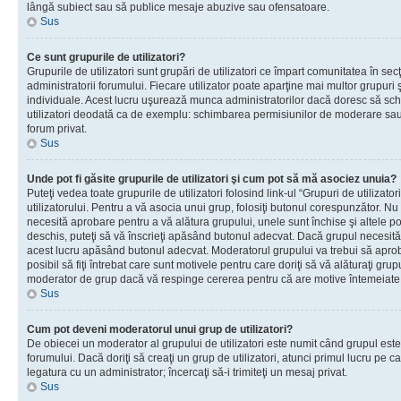
lângă subiect sau să publice mesaje abuzive sau ofensatoare.
Sus
Ce sunt grupurile de utilizatori?
Grupurile de utilizatori sunt grupări de utilizatori ce împart comunitatea în secţ
administratorii forumului. Fiecare utilizator poate aparţine mai multor grupuri 
individuale. Acest lucru uşurează munca administratorilor dacă doresc să sch
utilizatori deodată ca de exemplu: schimbarea permisiunilor de moderare sau 
forum privat.
Sus
Unde pot fi găsite grupurile de utilizatori şi cum pot să mă asociez unuia?
Puteţi vedea toate grupurile de utilizatori folosind link-ul “Grupuri de utilizato
utilizatorului. Pentru a vă asocia unui grup, folosiţi butonul corespunzător. N
necesită aprobare pentru a vă alătura grupului, unele sunt închise şi altele p
deschis, puteţi să vă înscrieţi apăsând butonul adecvat. Dacă grupul necesită
acest lucru apăsând butonul adecvat. Moderatorul grupului va trebui să apr
posibil să fiţi întrebat care sunt motivele pentru care doriţi să vă alăturaţi gru
moderator de grup dacă vă respinge cererea pentru că are motive întemeiate
Sus
Cum pot deveni moderatorul unui grup de utilizatori?
De obiecei un moderator al grupului de utilizatori este numit când grupul este
forumului. Dacă doriţi să creaţi un grup de utilizatori, atunci primul lucru pe car
legatura cu un administrator; încercaţi să-i trimiteţi un mesaj privat.
Sus