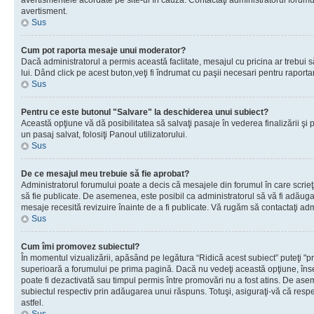
avertismentele acordate pe site-ul în cauză. Contactaţi administratorul forumulu
avertisment.
Sus
Cum pot raporta mesaje unui moderator?
Dacă administratorul a permis această faclitate, mesajul cu pricina ar trebui 
lui. Dând click pe acest buton,veţi fi îndrumat cu paşii necesari pentru raport
Sus
Pentru ce este butonul "Salvare" la deschiderea unui subiect?
Această opţiune vă dă posibilitatea să salvaţi pasaje în vederea finalizării şi pu
un pasaj salvat, folosiţi Panoul utilizatorului.
Sus
De ce mesajul meu trebuie să fie aprobat?
Administratorul forumului poate a decis că mesajele din forumul în care scrieţi
să fie publicate. De asemenea, este posibil ca administratorul să vă fi adăugat 
mesaje recesită revizuire înainte de a fi publicate. Vă rugăm să contactaţi adm
Sus
Cum îmi promovez subiectul?
În momentul vizualizării, apăsând pe legătura “Ridică acest subiect” puteţi "p
superioară a forumului pe prima pagină. Dacă nu vedeţi această opţiune, î
poate fi dezactivată sau timpul permis între promovări nu a fost atins. De as
subiectul respectiv prin adăugarea unui răspuns. Totuşi, asiguraţi-vă că respe
astfel.