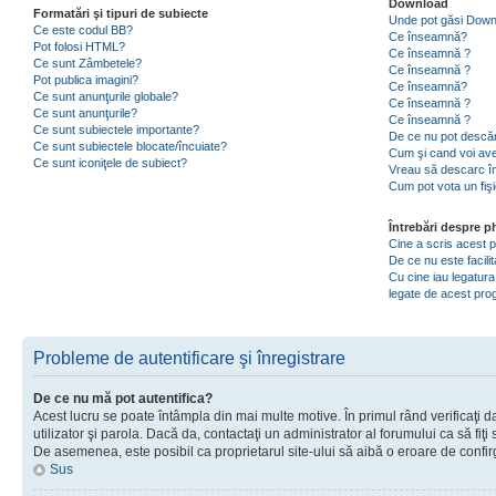
Download
Formatări şi tipuri de subiecte
Unde pot găsi Dow
Ce este codul BB?
Ce înseamnă?
Pot folosi HTML?
Ce înseamnă ?
Ce sunt Zâmbetele?
Ce înseamnă ?
Pot publica imagini?
Ce înseamnă?
Ce sunt anunţurile globale?
Ce înseamnă ?
Ce sunt anunţurile?
Ce înseamnă ?
Ce sunt subiectele importante?
De ce nu pot descăr
Ce sunt subiectele blocate/încuiate?
Cum şi cand voi ave
Ce sunt iconiţele de subiect?
Vreau să descarc în
Cum pot vota un fiş
Întrebări despre 
Cine a scris acest
De ce nu este facili
Cu cine iau legatura
legate de acest pr
Probleme de autentificare şi înregistrare
De ce nu mă pot autentifica?
Acest lucru se poate întâmpla din mai multe motive. În primul rând verificaţi d
utilizator şi parola. Dacă da, contactaţi un administrator al forumului ca să fiţi 
De asemenea, este posibil ca proprietarul site-ului să aibă o eroare de confir
Sus