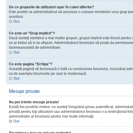
De ce grupurile de utilizatori apar în culori diferite?
Este posibil ca administratorul să asocieze o culoare membrilor unui grup pen
acestora.
Sus
Ce este un “Grup implicit”?
Dacă sunteţi membrul a mai multor grupuri, grupul implicit este folosit pentru
ce ar trebui să vi se afişeze. Administratorul forumului vă poate da permisiun
dumneavoastră de administrare.
Sus
Ce este pagina "Echipa"?
Această pagină vă furnizează o listă cu conducerea forumului, incluzând adminis
ca de exemplu forumurile pe care le moderează.
Sus
Mesaje private
Nu pot trimite mesaje private!
Există trei posibile motive: nu sunteţi înregistrat şi/sau autentificat, administ
privată pentru toţi utilizatorii sau administratorul forumului v-a restricţionat f
administrator al forumului pentru mai multe informaţii.
Sus