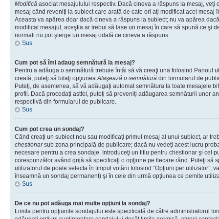
Modifică
asociat mesajulului respectiv. Dacă cineva a răspuns la mesaj, veţi 
mesaj când reveniţi la subiect care arată de cate ori aţi modificat acel mesaj 
Aceasta va apărea doar dacă cineva a răspuns la subiect; nu va apărea dacă
modificat mesajul, aceştia ar trebui să lase un mesaj în care să spună ce şi de 
normali nu pot şterge un mesaj odată ce cineva a răspuns.
Sus
Cum pot să îmi adaug semnătură la mesaj?
Pentru a adăuga o semnătură trebuie întâi să vă creaţi una folosind Panoul ut
creată, puteţi să bifaţi opţiunea
Ataşează o semnătură
din formularul de publ
Puteţi, de asemenea, să vă adăugaţi automat semnătura la toate mesajele b
profil. Dacă procedaţi astfel, puteţi să preveniţi adăugarea semnăturii unor a
respectivă din formularul de publicare.
Sus
Cum pot crea un sondaj?
Când creaţi un subiect nou sau modificaţi primul mesaj al unui subiect, ar tre
chestionar
sub zona principală de publicare; dacă nu vedeţi acest lucru probab
necesare pentru a crea sondaje. Introduceţi un titlu pentru chestionar şi cel p
corespunzător având grijă să specificaţi o opţiune pe fiecare rând. Puteţi să s
utilizatorul de poate selecta în timpul votării folosind “Opţiuni per utilizator”, v
înseamnă un sondaj permanent) şi în cele din urmă opţiunea ce pemite utilizat
Sus
De ce nu pot adăuga mai multe opţiuni la sondaj?
Limita pentru opţiunile sondajului este specificată de către administratorul fo