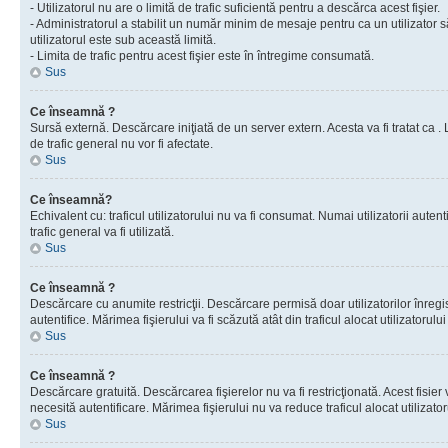
- Utilizatorul nu are o limită de trafic suficientă pentru a descărca acest fişier.
- Administratorul a stabilit un număr minim de mesaje pentru ca un utilizator s
utilizatorul este sub această limită.
- Limita de trafic pentru acest fişier este în întregime consumată.
Sus
Ce înseamnă ?
Sursă externă. Descărcare iniţiată de un server extern. Acesta va fi tratat ca . Lim
de trafic general nu vor fi afectate.
Sus
Ce înseamnă?
Echivalent cu: traficul utilizatorului nu va fi consumat. Numai utilizatorii autent
trafic general va fi utilizată.
Sus
Ce înseamnă ?
Descărcare cu anumite restricţii. Descărcare permisă doar utilizatorilor înregist
autentifice. Mărimea fişierului va fi scăzută atât din traficul alocat utilizatorului 
Sus
Ce înseamnă ?
Descărcare gratuită. Descărcarea fişierelor nu va fi restricţionată. Acest fisier 
necesită autentificare. Mărimea fişierului nu va reduce traficul alocat utilizato
Sus