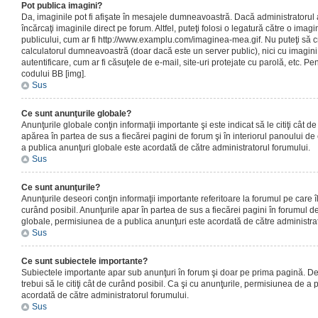
Pot publica imagini?
Da, imaginile pot fi afişate în mesajele dumneavoastră. Dacă administratorul a
încărcaţi imaginile direct pe forum. Altfel, puteţi folosi o legatură către o ima
publicului, cum ar fi http://www.examplu.com/imaginea-mea.gif. Nu puteţi să cr
calculatorul dumneavoastră (doar dacă este un server public), nici cu imagin
autentificare, cum ar fi căsuţele de e-mail, site-uri protejate cu parolă, etc. Pen
codului BB [img].
Sus
Ce sunt anunţurile globale?
Anunţurile globale conţin informaţii importante şi este indicat să le citiţi cât d
apărea în partea de sus a fiecărei pagini de forum şi în interiorul panoului de 
a publica anunţuri globale este acordată de către administratorul forumului.
Sus
Ce sunt anunţurile?
Anunţurile deseori conţin informaţii importante referitoare la forumul pe care îl 
curând posibil. Anunţurile apar în partea de sus a fiecărei pagini în forumul de
globale, permisiunea de a publica anunţuri este acordată de către administrat
Sus
Ce sunt subiectele importante?
Subiectele importante apar sub anunţuri în forum şi doar pe prima pagină. Des
trebui să le citiţi cât de curând posibil. Ca şi cu anunţurile, permisiunea de a
acordată de către administratorul forumului.
Sus