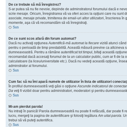
De ce trebuie să mă înregistrez?
S-ar putea să nu fie nevoie, depinde de adminstratorul forumului dacă e nevoi
scrie mesaje. Oricum, înregistrarea vă va oferi acces la opţiuni care nu sunt dis
asociate, mesaje private, trimiterea de email-uri altor utilizatori, înscrierea î
momente, aşa că vă recomandăm să vă înregistraţi.
Sus
De ce sunt scos afară din forum automat?
Dacă nu activaţi opţiunea
Autentifică-mă automat la fiecare vizită
atunci când v
pentru o perioadă de timp prestabilită. Această măsură previne ca altcineva 
dumneavoastră. Pentru a rămâne autentificat tot timpul, bifaţi această opţiune 
recomandat dacă accesaţi forumul de la un calculator public, cum ar fi de la o 
calculatoare (la liceu/universitate etc.). Dacă nu vedeţi această opţiune, îns
adminstrator al forumului.
Sus
Cum fac să nu îmi apară numele de utilizator în lista de utilizatori conectaţ
În profilul dumneavoastră veţi găsi o opţiune
Ascunde indicatorul de conecta
Da
veţi fi vizibil doar pentru administratori, moderatori şi pentru dumneavoastr
Sus
Mi-am pierdut parola!
Nu intraţi în panică! Parola dumneavoastră nu poate fi refăcută, dar poate fi r
lucru, mergeţi la pagina de autentificare şi folosiţi legătura
Am uitat parola
. Ur
trebui să vă puteţi autentifica.
Sus