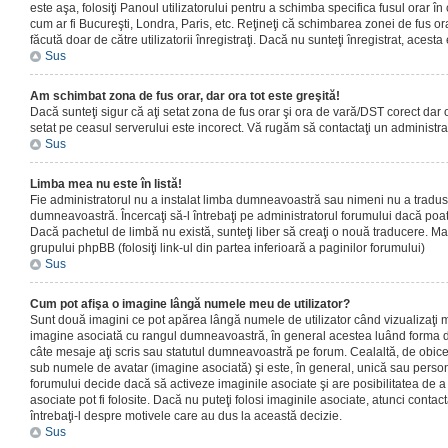
este aşa, folosiţi Panoul utilizatorului pentru a schimba specifica fusul orar în
cum ar fi Bucureşti, Londra, Paris, etc. Reţineţi că schimbarea zonei de fus orar
făcută doar de către utilizatorii înregistraţi. Dacă nu sunteţi înregistrat, aces
Sus
Am schimbat zona de fus orar, dar ora tot este greşită!
Dacă sunteţi sigur că aţi setat zona de fus orar şi ora de vară/DST corect dar o
setat pe ceasul serverului este incorect. Vă rugăm să contactaţi un administr
Sus
Limba mea nu este în listă!
Fie administratorul nu a instalat limba dumneavoastră sau nimeni nu a tradus
dumneavoastră. Încercaţi să-l întrebaţi pe administratorul forumului dacă poat
Dacă pachetul de limbă nu există, sunteţi liber să creaţi o nouă traducere. Mai 
grupului phpBB (folosiţi link-ul din partea inferioară a paginilor forumului)
Sus
Cum pot afişa o imagine lângă numele meu de utilizator?
Sunt două imagini ce pot apărea lângă numele de utilizator când vizualizaţi m
imagine asociată cu rangul dumneavoastră, în general acestea luând forma de
câte mesaje aţi scris sau statutul dumneavoastră pe forum. Cealaltă, de obic
sub numele de avatar (imagine asociată) şi este, în general, unică sau personal
forumului decide dacă să activeze imaginile asociate şi are posibilitatea de a
asociate pot fi folosite. Dacă nu puteţi folosi imaginile asociate, atunci contact
întrebaţi-l despre motivele care au dus la această decizie.
Sus