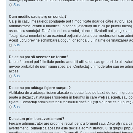
adăugaţi opţiuni suplimentare sondajului decât limita permisă, atunci contacta
Sus
Cum modific sau şterg un sondaj?
Ca şi în cazul mesajelor, sondajele pot fi modificate doar de către autorul ac
administrator. Pentru a modifica un sondaj, efectuaţi un click pe primul mesaj
asociat cu sondajul. Dacă nimeni nu a votat, atunci utilizatorii pot şterge sau 
Totuşi, dacă membrii şi-au exprimat opţiunile deja, doar moderatorii sau admini
Acest lucru previne schimbarea opţiunilor sondajului înainte de finalizarea ac
Sus
De ce nu pot să accesez un forum?
Unele forumuri pot fi limitate pentru anumiţi utilizatori sau grupuri de utilizatori
nevoie probabil de permisiuni speciale. Contactaţi un moderator sau pe admin
acces.
Sus
De ce nu pot adăuga fişiere ataşate?
Abilitatea de a adăuga fişiere ataşate se poate face pe bază de forum, grup, sa
poate a dezactivat ataşarea fişierelor în forumul în care vreţi să scrieţi, sau 
fişiere. Contactaţi administratorul forumului dacă nu ştiţi sigur de ce nu puteţi
Sus
De ce am primit un avertisment?
Fiecare administrator are propriile reguli pentru forumul său. Dacă aţi încălca
avertisment. Reţineţi că aceasta este decizia administratorului şi grupul php