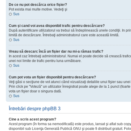
De ce nu pot descărca orice fişier?
Pot exista mai multe motive. Vedeţi şi
Sus
Cum şi cand voi avea disponibil trafic pentru descărcare?
După autentificare utilizatorul va trebui să îndeplinească unele condiţii. In prim
limită de descărcare. Întrebaţi administratorul care este această limită.
Sus
Vreau să descarc încă un fişier dar nu mi-a rămas trafic?
In acest caz întrebaţi administratorul. Numai el poate decide să crească trafic
unei noi limite de trafic pentru luna următoare.
Sus
Cum pot vota un fişier disponibil pentru descărcare?
Veţi găsi o secţiune de vot atunci când vizualizaţi detaliile unui fişier sau unei
Prin click pe "Voteză" un utilizator înregistrat poate alege de la 1 punct (foarte
vota un fişier doar o singura dată.
Sus
Întrebări despre phpBB 3
Cine a scris acest program?
Acest program (în forma sa nemodificată) este produs, lansat şi aflat sub copy
disponibil sub Licenţa Generală Publică GNU şi poate fi distribuit gratuit. Folos