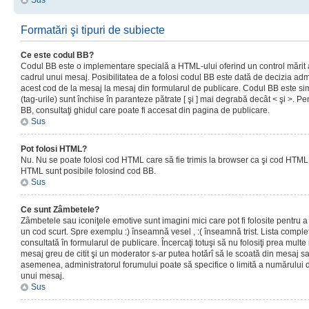
Sus
Formatări şi tipuri de subiecte
Ce este codul BB?
Codul BB este o implementare specială a HTML-ului oferind un control mărit a
cadrul unui mesaj. Posibilitatea de a folosi codul BB este dată de decizia admi
acest cod de la mesaj la mesaj din formularul de publicare. Codul BB este sim
(tag-urile) sunt închise în paranteze pătrate [ şi ] mai degrabă decât < şi >. P
BB, consultaţi ghidul care poate fi accesat din pagina de publicare.
Sus
Pot folosi HTML?
Nu. Nu se poate folosi cod HTML care să fie trimis la browser ca şi cod HTML. 
HTML sunt posibile folosind cod BB.
Sus
Ce sunt Zâmbetele?
Zâmbetele sau iconiţele emotive sunt imagini mici care pot fi folosite pentru
un cod scurt. Spre exemplu :) înseamnă vesel , :( înseamnă trist. Lista complet
consultată în formularul de publicare. Încercaţi totuşi să nu folosiţi prea mult
mesaj greu de citit şi un moderator s-ar putea hotărî să le scoată din mesaj s
asemenea, administratorul forumului poate să specifice o limită a numărului d
unui mesaj.
Sus