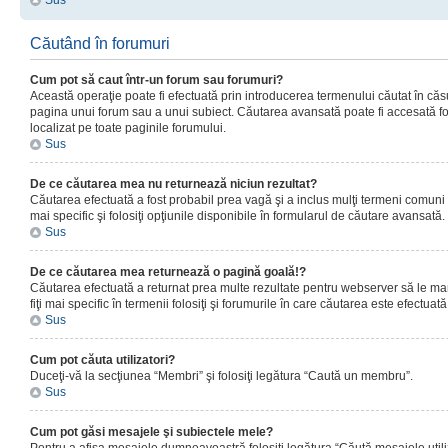
Sus
Căutând în forumuri
Cum pot să caut într-un forum sau forumuri?
Această operaţie poate fi efectuată prin introducerea termenului căutat în că
pagina unui forum sau a unui subiect. Căutarea avansată poate fi accesată fo
localizat pe toate paginile forumului.
Sus
De ce căutarea mea nu returnează niciun rezultat?
Căutarea efectuată a fost probabil prea vagă şi a inclus mulţi termeni comuni
mai specific şi folosiţi opţiunile disponibile în formularul de căutare avansată.
Sus
De ce căutarea mea returnează o pagină goală!?
Căutarea efectuată a returnat prea multe rezultate pentru webserver să le man
fiţi mai specific în termenii folosiţi şi forumurile în care căutarea este efectuată
Sus
Cum pot căuta utilizatori?
Duceţi-vă la secţiunea “Membri” şi folosiţi legătura “Caută un membru”.
Sus
Cum pot găsi mesajele şi subiectele mele?