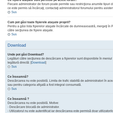
Ce fişiere ataşate sunt permise pe acest forum?
Fiecare administrator de forum poate permite sau restricţiona anumite tipuri de
ce este permis sâ încărcaţi, contactaţi administratorul forumului pentru asisten
Sus
Cum pot găsi toate fişierele ataşate proprii?
Pentru a găsi lista fişierelor ataşate încărcate de dumneavoastră, mergeţi în Pan
către secţiunea de fişiere ataşate.
Sus
Download
Unde pot găsi Download?
Legături către secţiunea de descărcare a fişierelor sunt disponibile în meniul
legătură directă: [
Download
]
Sus
Ce înseamnă?
Descărcarea nu este posibilă. Limita de trafic stabiltă de administratori în ac
sau pentru categoria afişată a fost integral consumată.
Sus
Ce înseamnă ?
Descărcarea nu este posibilă. Motive:
- Descărcare blocată de administrator.
- Utilizatorul nu este autentificat iar descărcarea este permisă doar utilizatorilo