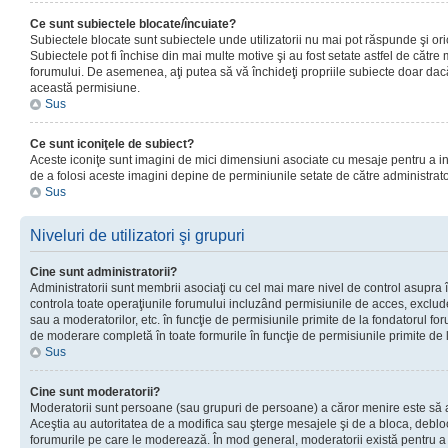
Ce sunt subiectele blocate/încuiate?
Subiectele blocate sunt subiectele unde utilizatorii nu mai pot răspunde şi or
Subiectele pot fi închise din mai multe motive şi au fost setate astfel de către
forumului. De asemenea, aţi putea să vă închideţi propriile subiecte doar dac
această permisiune.
Sus
Ce sunt iconiţele de subiect?
Aceste iconiţe sunt imagini de mici dimensiuni asociate cu mesaje pentru a ind
de a folosi aceste imagini depine de perminiunile setate de către administrato
Sus
Niveluri de utilizatori şi grupuri
Cine sunt administratorii?
Administratorii sunt membrii asociaţi cu cel mai mare nivel de control asupra în
controla toate operaţiunile forumului incluzând permisiunile de acces, excluder
sau a moderatorilor, etc. în funcţie de permisiunile primite de la fondatorul 
de moderare completă în toate formurile în funcţie de permisiunile primite de 
Sus
Cine sunt moderatorii?
Moderatorii sunt persoane (sau grupuri de persoane) a căror menire este să a
Aceştia au autoritatea de a modifica sau şterge mesajele şi de a bloca, debloc
forumurile pe care le moderează. În mod general, moderatorii există pentru a av