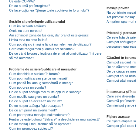
Ce este COPPA?
De ce nu mă pot înregistra?
Mesaje private
Ce face opţiunea “Şterge toate cookie-urile forumului”?
Nu pot trimite mesaj
Tot primesc mesaje 
Setările şi preferinţele utilizatorului
Am primit spam-uri 
Cum îmi schimb setările?
Orele nu sunt corecte!
Prieteni şi persoa
Am schimbat zona de fus orar, dar ora tot este greşită!
Ce este lista de pri
Limba mea nu este în listă!
Cum pot adăuga/şterg
Cum pot afişa o imagine lângă numele meu de utilizator?
persoane neagreat
Care este rangul meu şi cum il pot schimba?
De ce când folosesc legătura de email al unui utilizator îmi cere
Căutând în forumu
să mă autentific?
Cum pot să caut înt
De ce căutarea mea 
Probleme de scriere/publicare al mesajelor
De ce căutarea mea
Cum deschid un subiect în forum?
Cum pot căuta utiliz
Cum pot modifica sau şterge un mesaj?
Cum pot găsi mesaje
Cum pot să îmi adaug semnătură la mesaj?
Cum pot crea un sondaj?
Însemnarea şi însc
De ce nu pot adăuga mai multe opţiuni la sondaj?
Care este diferenţa 
Cum modific sau şterg un sondaj?
Cum mă pot înscrie 
De ce nu pot să accesez un forum?
Cum imi pot şterge î
De ce nu pot adăuga fişiere ataşate?
De ce am primit un avertisment?
Cum pot raporta mesaje unui moderator?
Fişiere ataşate
Pentru ce este butonul "Salvare" la deschiderea unui subiect?
Ce fişiere ataşate 
De ce mesajul meu trebuie să fie aprobat?
Cum pot găsi toate f
Cum îmi promovez subiectul?