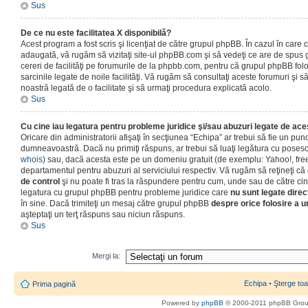
Sus
De ce nu este facilitatea X disponibilă?
Acest program a fost scris şi licenţiat de către grupul phpBB. În cazul în care co
adaugată, vă rugăm să vizitaţi site-ul phpBB.com şi să vedeţi ce are de spus
cereri de facilităţi pe forumurile de la phpbb.com, pentru că grupul phpBB fo
sarcinile legate de noile facilităţi. Vă rugăm să consultaţi aceste forumuri şi s
noastră legată de o facilitate şi să urmaţi procedura explicată acolo.
Sus
Cu cine iau legatura pentru probleme juridice şi/sau abuzuri legate de ac
Oricare din administratorii afişaţi în secţiunea “Echipa” ar trebui să fie un punc
dumneavoastră. Dacă nu primiţi răspuns, ar trebui să luaţi legătura cu poseso
whois
) sau, dacă acesta este pe un domeniu gratuit (de exemplu: Yahoo!, free
departamentul pentru abuzuri al serviciului respectiv. Vă rugăm să reţineţi 
de control
şi nu poate fi tras la răspundere pentru cum, unde sau de către cin
legatura cu grupul phpBB pentru probleme juridice care
nu sunt legate direc
în sine. Dacă trimiteţi un mesaj către grupul phpBB
despre orice folosire a un
aşteptaţi un terţ răspuns sau niciun răspuns.
Sus
Mergi la:
Echipa
•
Şterge toa
Prima pagină
Powered by
phpBB
© 2000-2011 phpBB Gro