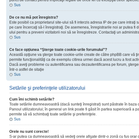
punct de contact pentru implicaţii legale de orice fel cu excepţia celor specific
Sus
De ce nu mă pot înregistra?
Este posibil ca proprietarul site-ului să fi interzis adresa IP de pe care intraţi 
pe care încercaţi să-l înregistraţi. De asemenea, înregistrarile noi ar putea fi d
ului pentru a preveni vizitatorii noi să se înregistreze. Contactaţi un administr
Sus
Ce face opţiunea “Şterge toate cookie-urile forumului”?
Această opţiune va şterge toate cookie-urile create de către phpBB care vă ţ
permite funcţionalităţi ca de exemplu citirea urmei dacă acest lucru a fost acti
Dacă aveţi probleme cu autentificarea sau dezautentificarea pe forum, şterger
într-o astfel de sitaţie
Sus
Setările şi preferinţele utilizatorului
Cum îmi schimb setările?
Toate setările dumneavoastră (dacă sunteţi înregistrat) sunt păstrate în baza de
Panoul utilizatorului; în general un link poate fi găsit în partea superioară a p
permite să vă schimbaţi toate setările şi preferinţele.
Sus
Orele nu sunt corecte!
S-ar putea ca dumneavoastră să vedeţi orele afişate dintr-o zonă cu fus orar di