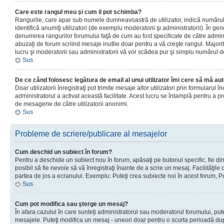
Care este rangul meu şi cum il pot schimba?
Rangurile, care apar sub numele dumneavoastră de utilizator, indică numărul 
identifică anumiţi utilizatori (de exemplu moderatorii şi administratorii). În ge
denumirea rangurilor forumului faţă de cum au fost specificate de către admin
abuzaţi de forum scriind mesaje inutile doar pentru a vă creşte rangul. Majorit
lucru şi moderatorii sau administratorii vă vor scădea pur şi simplu numărul 
Sus
De ce când folosesc legătura de email al unui utilizator îmi cere să mă aut
Doar utilizatorii înregistraţi pot trimite mesaje altor utilizatori prin formularul
administratorul a activat această facilitate. Acest lucru se întamplă pentru a p
de mesagerie de către utilizatorii anonimi.
Sus
Probleme de scriere/publicare al mesajelor
Cum deschid un subiect în forum?
Pentru a deschide un subiect nou în forum, apăsaţi pe butonul specific, fie din
posibil să fie nevoie să vă înregistraţi înainte de a scrie un mesaj. Facilităţile
partea de jos a ecranului. Exemplu: Puteţi crea subiecte noi în acest forum, Pu
Sus
Cum pot modifica sau şterge un mesaj?
În afara cazului în care sunteţi administratorul sau moderatorul forumului, put
mesajele. Puteţi modifica un mesaj - uneori doar pentru o scurta perioadă d