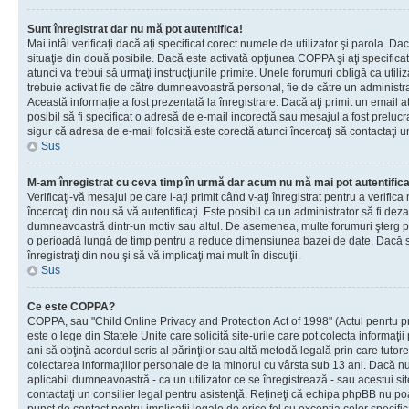
Sunt înregistrat dar nu mă pot autentifica!
Mai intâi verificaţi dacă aţi specificat corect numele de utilizator şi parola. Da
situaţie din două posibile. Dacă este activată opţiunea COPPA şi aţi specificat 
atunci va trebui să urmaţi instrucţiunile primite. Unele forumuri obligă ca utilizat
trebuie activat fie de către dumneavoastră personal, fie de către un administrat
Această informaţie a fost prezentată la înregistrare. Dacă aţi primit un email a
posibil să fi specificat o adresă de e-mail incorectă sau mesajul a fost prelucr
sigur că adresa de e-mail folosită este corectă atunci încercaţi să contactaţi u
Sus
M-am înregistrat cu ceva timp în urmă dar acum nu mă mai pot autentific
Verificaţi-vă mesajul pe care l-aţi primit când v-aţi înregistrat pentru a verifica
încercaţi din nou să vă autentificaţi. Este posibil ca un administrator să fi dezac
dumneavoastră dintr-un motiv sau altul. De asemenea, multe forumuri şterg peri
o perioadă lungă de timp pentru a reduce dimensiunea bazei de date. Dacă s-a
înregistraţi din nou şi să vă implicaţi mai mult în discuţii.
Sus
Ce este COPPA?
COPPA, sau "Child Online Privacy and Protection Act of 1998" (Actul penrtu pro
este o lege din Statele Unite care solicită site-urile care pot colecta informaţi
ani să obţină acordul scris al părinţilor sau altă metodă legală prin care tutore
colectarea informaţiilor personale de la minorul cu vârsta sub 13 ani. Dacă nu
aplicabil dumneavoastră - ca un utilizator ce se înregistrează - sau acestui site
contactaţi un consilier legal pentru asistenţă. Reţineţi că echipa phpBB nu poat