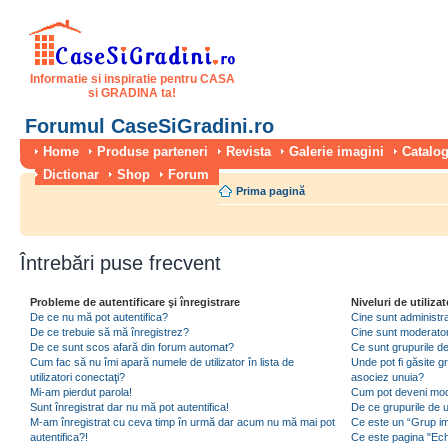
Informatie si inspiratie pentru CASA
si GRADINA ta!
Forumul CaseSiGradini.ro
Home
Produse parteneri
Revista
Galerie imagini
Catalog
Dictionar
Shop
Forum
Prima pagină
Întrebări puse frecvent
Probleme de autentificare şi înregistrare
Niveluri de utilizat
De ce nu mă pot autentifica?
Cine sunt administra
De ce trebuie să mă înregistrez?
Cine sunt moderator
De ce sunt scos afară din forum automat?
Ce sunt grupurile de 
Cum fac să nu îmi apară numele de utilizator în lista de
Unde pot fi găsite gr
utilizatori conectaţi?
asociez unuia?
Mi-am pierdut parola!
Cum pot deveni moder
Sunt înregistrat dar nu mă pot autentifica!
De ce grupurile de uti
M-am înregistrat cu ceva timp în urmă dar acum nu mă mai pot
Ce este un “Grup imp
autentifica?!
Ce este pagina "Ec