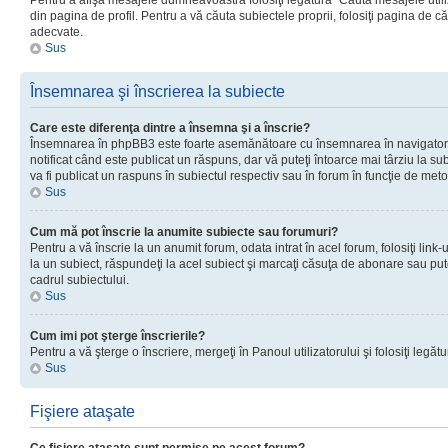
Pentru a afişa mesajele dumneavoastră folosiţi legătura “Căută mesajele utiliz
din pagina de profil. Pentru a vă căuta subiectele proprii, folosiţi pagina de c
adecvate.
Sus
Însemnarea şi înscrierea la subiecte
Care este diferenţa dintre a însemna şi a înscrie?
Însemnarea în phpBB3 este foarte asemănătoare cu însemnarea în navigator
notificat când este publicat un răspuns, dar vă puteţi întoarce mai târziu la subie
va fi publicat un raspuns în subiectul respectiv sau în forum în funcţie de meto
Sus
Cum mă pot înscrie la anumite subiecte sau forumuri?
Pentru a vă înscrie la un anumit forum, odata intrat în acel forum, folosiţi link
la un subiect, răspundeţi la acel subiect şi marcaţi căsuţa de abonare sau put
cadrul subiectului.
Sus
Cum imi pot şterge înscrierile?
Pentru a vă şterge o înscriere, mergeţi în Panoul utilizatorului şi folosiţi legătur
Sus
Fişiere ataşate