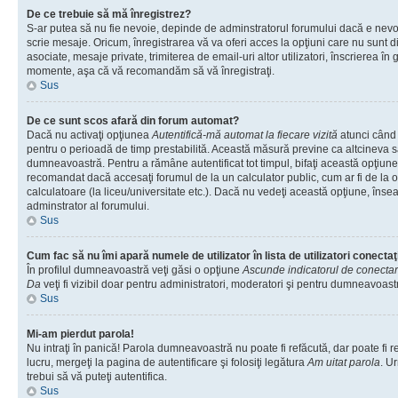
De ce trebuie să mă înregistrez?
S-ar putea să nu fie nevoie, depinde de adminstratorul forumului dacă e nevoi
scrie mesaje. Oricum, înregistrarea vă va oferi acces la opţiuni care nu sunt dis
asociate, mesaje private, trimiterea de email-uri altor utilizatori, înscrierea î
momente, aşa că vă recomandăm să vă înregistraţi.
Sus
De ce sunt scos afară din forum automat?
Dacă nu activaţi opţiunea
Autentifică-mă automat la fiecare vizită
atunci când v
pentru o perioadă de timp prestabilită. Această măsură previne ca altcineva 
dumneavoastră. Pentru a rămâne autentificat tot timpul, bifaţi această opţiune 
recomandat dacă accesaţi forumul de la un calculator public, cum ar fi de la o 
calculatoare (la liceu/universitate etc.). Dacă nu vedeţi această opţiune, îns
adminstrator al forumului.
Sus
Cum fac să nu îmi apară numele de utilizator în lista de utilizatori conectaţ
În profilul dumneavoastră veţi găsi o opţiune
Ascunde indicatorul de conecta
Da
veţi fi vizibil doar pentru administratori, moderatori şi pentru dumneavoastr
Sus
Mi-am pierdut parola!
Nu intraţi în panică! Parola dumneavoastră nu poate fi refăcută, dar poate fi r
lucru, mergeţi la pagina de autentificare şi folosiţi legătura
Am uitat parola
. Ur
trebui să vă puteţi autentifica.
Sus