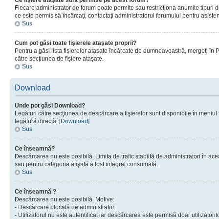
Ce fişiere ataşate sunt permise pe acest forum?
Fiecare administrator de forum poate permite sau restricţiona anumite tipuri de
ce este permis sâ încărcaţi, contactaţi administratorul forumului pentru asisten
Sus
Cum pot găsi toate fişierele ataşate proprii?
Pentru a găsi lista fişierelor ataşate încărcate de dumneavoastră, mergeţi în Pan
către secţiunea de fişiere ataşate.
Sus
Download
Unde pot găsi Download?
Legături către secţiunea de descărcare a fişierelor sunt disponibile în meniul
legătură directă: [
Download
]
Sus
Ce înseamnă?
Descărcarea nu este posibilă. Limita de trafic stabiltă de administratori în ac
sau pentru categoria afişată a fost integral consumată.
Sus
Ce înseamnă ?
Descărcarea nu este posibilă. Motive:
- Descărcare blocată de administrator.
- Utilizatorul nu este autentificat iar descărcarea este permisă doar utilizatorilo