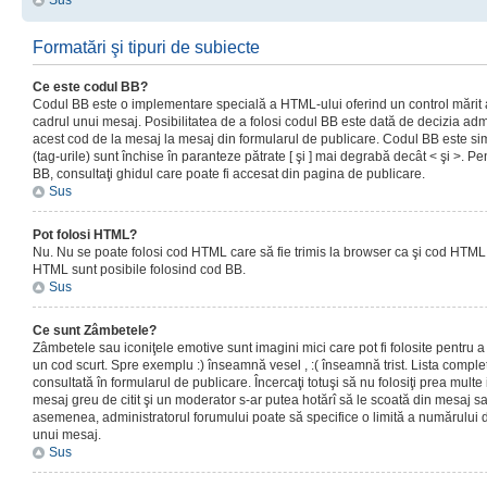
Sus
Formatări şi tipuri de subiecte
Ce este codul BB?
Codul BB este o implementare specială a HTML-ului oferind un control mărit a
cadrul unui mesaj. Posibilitatea de a folosi codul BB este dată de decizia admi
acest cod de la mesaj la mesaj din formularul de publicare. Codul BB este sim
(tag-urile) sunt închise în paranteze pătrate [ şi ] mai degrabă decât < şi >. P
BB, consultaţi ghidul care poate fi accesat din pagina de publicare.
Sus
Pot folosi HTML?
Nu. Nu se poate folosi cod HTML care să fie trimis la browser ca şi cod HTML. 
HTML sunt posibile folosind cod BB.
Sus
Ce sunt Zâmbetele?
Zâmbetele sau iconiţele emotive sunt imagini mici care pot fi folosite pentru
un cod scurt. Spre exemplu :) înseamnă vesel , :( înseamnă trist. Lista complet
consultată în formularul de publicare. Încercaţi totuşi să nu folosiţi prea mult
mesaj greu de citit şi un moderator s-ar putea hotărî să le scoată din mesaj s
asemenea, administratorul forumului poate să specifice o limită a numărului d
unui mesaj.
Sus