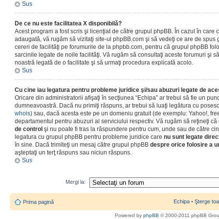
Sus
De ce nu este facilitatea X disponibilă?
Acest program a fost scris şi licenţiat de către grupul phpBB. În cazul în care co
adaugată, vă rugăm să vizitaţi site-ul phpBB.com şi să vedeţi ce are de spus
cereri de facilităţi pe forumurile de la phpbb.com, pentru că grupul phpBB fo
sarcinile legate de noile facilităţi. Vă rugăm să consultaţi aceste forumuri şi s
noastră legată de o facilitate şi să urmaţi procedura explicată acolo.
Sus
Cu cine iau legatura pentru probleme juridice şi/sau abuzuri legate de ac
Oricare din administratorii afişaţi în secţiunea “Echipa” ar trebui să fie un punc
dumneavoastră. Dacă nu primiţi răspuns, ar trebui să luaţi legătura cu poseso
whois
) sau, dacă acesta este pe un domeniu gratuit (de exemplu: Yahoo!, free
departamentul pentru abuzuri al serviciului respectiv. Vă rugăm să reţineţi 
de control
şi nu poate fi tras la răspundere pentru cum, unde sau de către cin
legatura cu grupul phpBB pentru probleme juridice care
nu sunt legate direc
în sine. Dacă trimiteţi un mesaj către grupul phpBB
despre orice folosire a un
aşteptaţi un terţ răspuns sau niciun răspuns.
Sus
Mergi la:
Echipa
•
Şterge toa
Prima pagină
Powered by
phpBB
© 2000-2011 phpBB Gro