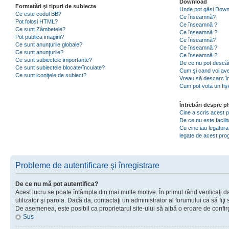
Download
Formatări şi tipuri de subiecte
Unde pot găsi Dow
Ce este codul BB?
Ce înseamnă?
Pot folosi HTML?
Ce înseamnă ?
Ce sunt Zâmbetele?
Ce înseamnă ?
Pot publica imagini?
Ce înseamnă?
Ce sunt anunţurile globale?
Ce înseamnă ?
Ce sunt anunţurile?
Ce înseamnă ?
Ce sunt subiectele importante?
De ce nu pot descăr
Ce sunt subiectele blocate/încuiate?
Cum şi cand voi ave
Ce sunt iconiţele de subiect?
Vreau să descarc în
Cum pot vota un fiş
Întrebări despre 
Cine a scris acest
De ce nu este facili
Cu cine iau legatura
legate de acest pr
Probleme de autentificare şi înregistrare
De ce nu mă pot autentifica?
Acest lucru se poate întâmpla din mai multe motive. În primul rând verificaţi d
utilizator şi parola. Dacă da, contactaţi un administrator al forumului ca să fiţi 
De asemenea, este posibil ca proprietarul site-ului să aibă o eroare de confir
Sus