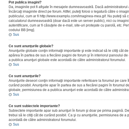
Pot publica imagini?
Da, imaginile pot fi afişate în mesajele dumneavoastră. Dacă administratorul a
încărcaţi imaginile direct pe forum. Altfel, puteţi folosi o legatură către o ima
publicului, cum ar fi http://www.examplu.com/imaginea-mea.gif. Nu puteţi să cr
calculatorul dumneavoastră (doar dacă este un server public), nici cu imagin
autentificare, cum ar fi căsuţele de e-mail, site-uri protejate cu parolă, etc. Pen
codului BB [img].
Sus
Ce sunt anunţurile globale?
Anunţurile globale conţin informaţii importante şi este indicat să le citiţi cât d
apărea în partea de sus a fiecărei pagini de forum şi în interiorul panoului de 
a publica anunţuri globale este acordată de către administratorul forumului.
Sus
Ce sunt anunţurile?
Anunţurile deseori conţin informaţii importante referitoare la forumul pe care îl 
curând posibil. Anunţurile apar în partea de sus a fiecărei pagini în forumul de
globale, permisiunea de a publica anunţuri este acordată de către administrat
Sus
Ce sunt subiectele importante?
Subiectele importante apar sub anunţuri în forum şi doar pe prima pagină. Des
trebui să le citiţi cât de curând posibil. Ca şi cu anunţurile, permisiunea de a
acordată de către administratorul forumului.
Sus