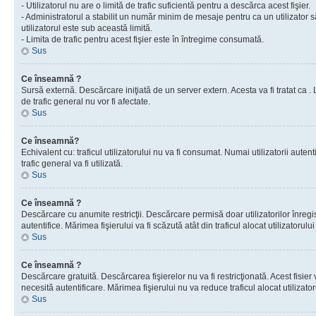
- Utilizatorul nu are o limită de trafic suficientă pentru a descărca acest fişier.
- Administratorul a stabilit un număr minim de mesaje pentru ca un utilizator s
utilizatorul este sub această limită.
- Limita de trafic pentru acest fişier este în întregime consumată.
Sus
Ce înseamnă ?
Sursă externă. Descărcare iniţiată de un server extern. Acesta va fi tratat ca . Lim
de trafic general nu vor fi afectate.
Sus
Ce înseamnă?
Echivalent cu: traficul utilizatorului nu va fi consumat. Numai utilizatorii autent
trafic general va fi utilizată.
Sus
Ce înseamnă ?
Descărcare cu anumite restricţii. Descărcare permisă doar utilizatorilor înregist
autentifice. Mărimea fişierului va fi scăzută atât din traficul alocat utilizatorului 
Sus
Ce înseamnă ?
Descărcare gratuită. Descărcarea fişierelor nu va fi restricţionată. Acest fisier 
necesită autentificare. Mărimea fişierului nu va reduce traficul alocat utilizato
Sus