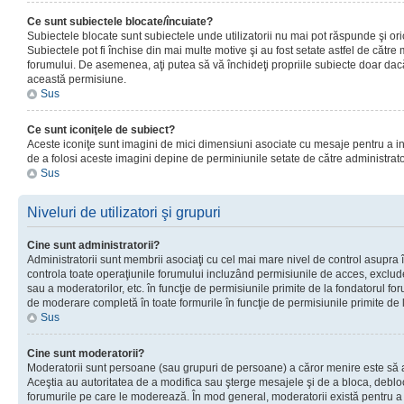
Ce sunt subiectele blocate/încuiate?
Subiectele blocate sunt subiectele unde utilizatorii nu mai pot răspunde şi or
Subiectele pot fi închise din mai multe motive şi au fost setate astfel de către
forumului. De asemenea, aţi putea să vă închideţi propriile subiecte doar dac
această permisiune.
Sus
Ce sunt iconiţele de subiect?
Aceste iconiţe sunt imagini de mici dimensiuni asociate cu mesaje pentru a ind
de a folosi aceste imagini depine de perminiunile setate de către administrato
Sus
Niveluri de utilizatori şi grupuri
Cine sunt administratorii?
Administratorii sunt membrii asociaţi cu cel mai mare nivel de control asupra în
controla toate operaţiunile forumului incluzând permisiunile de acces, excluder
sau a moderatorilor, etc. în funcţie de permisiunile primite de la fondatorul 
de moderare completă în toate formurile în funcţie de permisiunile primite de 
Sus
Cine sunt moderatorii?
Moderatorii sunt persoane (sau grupuri de persoane) a căror menire este să a
Aceştia au autoritatea de a modifica sau şterge mesajele şi de a bloca, debloc
forumurile pe care le moderează. În mod general, moderatorii există pentru a av