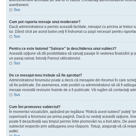
avertismentele acordate pe site-ul în cauză. Contactaţi administratorul forumulu
avertisment.
Sus
Cum pot raporta mesaje unui moderator?
Dacă administratorul a permis această faclitate, mesajul cu pricina ar trebui 
lui. Dând click pe acest buton,veţi fi îndrumat cu paşii necesari pentru raport
Sus
Pentru ce este butonul "Salvare" la deschiderea unui subiect?
Această opţiune vă dă posibilitatea să salvaţi pasaje în vederea finalizării şi pu
un pasaj salvat, folosiţi Panoul utilizatorului.
Sus
De ce mesajul meu trebuie să fie aprobat?
Administratorul forumului poate a decis că mesajele din forumul în care scrieţi
să fie publicate. De asemenea, este posibil ca administratorul să vă fi adăugat 
mesaje recesită revizuire înainte de a fi publicate. Vă rugăm să contactaţi adm
Sus
Cum îmi promovez subiectul?
În momentul vizualizării, apăsând pe legătura “Ridică acest subiect” puteţi "p
superioară a forumului pe prima pagină. Dacă nu vedeţi această opţiune, î
poate fi dezactivată sau timpul permis între promovări nu a fost atins. De as
subiectul respectiv prin adăugarea unui răspuns. Totuşi, asiguraţi-vă că respe
astfel.