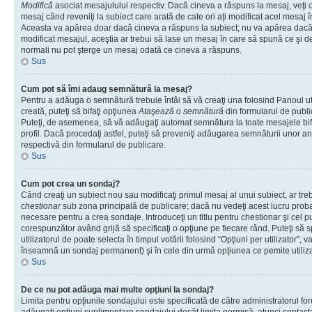
Modifică
asociat mesajulului respectiv. Dacă cineva a răspuns la mesaj, veţi 
mesaj când reveniţi la subiect care arată de cate ori aţi modificat acel mesaj 
Aceasta va apărea doar dacă cineva a răspuns la subiect; nu va apărea dacă
modificat mesajul, aceştia ar trebui să lase un mesaj în care să spună ce şi de 
normali nu pot şterge un mesaj odată ce cineva a răspuns.
Sus
Cum pot să îmi adaug semnătură la mesaj?
Pentru a adăuga o semnătură trebuie întâi să vă creaţi una folosind Panoul ut
creată, puteţi să bifaţi opţiunea
Ataşează o semnătură
din formularul de publ
Puteţi, de asemenea, să vă adăugaţi automat semnătura la toate mesajele b
profil. Dacă procedaţi astfel, puteţi să preveniţi adăugarea semnăturii unor a
respectivă din formularul de publicare.
Sus
Cum pot crea un sondaj?
Când creaţi un subiect nou sau modificaţi primul mesaj al unui subiect, ar tre
chestionar
sub zona principală de publicare; dacă nu vedeţi acest lucru probab
necesare pentru a crea sondaje. Introduceţi un titlu pentru chestionar şi cel p
corespunzător având grijă să specificaţi o opţiune pe fiecare rând. Puteţi să s
utilizatorul de poate selecta în timpul votării folosind “Opţiuni per utilizator”, v
înseamnă un sondaj permanent) şi în cele din urmă opţiunea ce pemite utilizat
Sus
De ce nu pot adăuga mai multe opţiuni la sondaj?
Limita pentru opţiunile sondajului este specificată de către administratorul fo