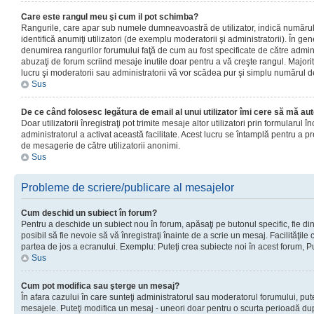
Care este rangul meu şi cum il pot schimba?
Rangurile, care apar sub numele dumneavoastră de utilizator, indică numărul 
identifică anumiţi utilizatori (de exemplu moderatorii şi administratorii). În ge
denumirea rangurilor forumului faţă de cum au fost specificate de către admin
abuzaţi de forum scriind mesaje inutile doar pentru a vă creşte rangul. Majorit
lucru şi moderatorii sau administratorii vă vor scădea pur şi simplu numărul 
Sus
De ce când folosesc legătura de email al unui utilizator îmi cere să mă aut
Doar utilizatorii înregistraţi pot trimite mesaje altor utilizatori prin formularul
administratorul a activat această facilitate. Acest lucru se întamplă pentru a p
de mesagerie de către utilizatorii anonimi.
Sus
Probleme de scriere/publicare al mesajelor
Cum deschid un subiect în forum?
Pentru a deschide un subiect nou în forum, apăsaţi pe butonul specific, fie din
posibil să fie nevoie să vă înregistraţi înainte de a scrie un mesaj. Facilităţile
partea de jos a ecranului. Exemplu: Puteţi crea subiecte noi în acest forum, Pu
Sus
Cum pot modifica sau şterge un mesaj?
În afara cazului în care sunteţi administratorul sau moderatorul forumului, put
mesajele. Puteţi modifica un mesaj - uneori doar pentru o scurta perioadă d