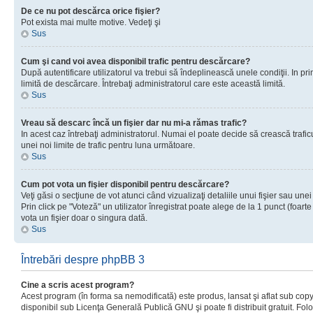
De ce nu pot descărca orice fişier?
Pot exista mai multe motive. Vedeţi şi
Sus
Cum şi cand voi avea disponibil trafic pentru descărcare?
După autentificare utilizatorul va trebui să îndeplinească unele condiţii. In prim
limită de descărcare. Întrebaţi administratorul care este această limită.
Sus
Vreau să descarc încă un fişier dar nu mi-a rămas trafic?
In acest caz întrebaţi administratorul. Numai el poate decide să crească trafic
unei noi limite de trafic pentru luna următoare.
Sus
Cum pot vota un fişier disponibil pentru descărcare?
Veţi găsi o secţiune de vot atunci când vizualizaţi detaliile unui fişier sau unei
Prin click pe "Voteză" un utilizator înregistrat poate alege de la 1 punct (foarte
vota un fişier doar o singura dată.
Sus
Întrebări despre phpBB 3
Cine a scris acest program?
Acest program (în forma sa nemodificată) este produs, lansat şi aflat sub copy
disponibil sub Licenţa Generală Publică GNU şi poate fi distribuit gratuit. Folos