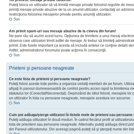
Tot primesc mesaje private nedorite!
Puteţi bloca un utilizator să vă trimită mesaje private folosind regulile de mes
primiţi mesaje private abuzive de la un anumit utilizator, contactaţi un adminis
restricţiona folosirea mesajelor private pentru anumiţi utilizatori.
Sus
Am primit spam-uri sau mesaje abuzive de la cineva din forum!
Ne pare rău să auzim acest lucru. Opţiunea de trimitere a unui mesaj electro
observa care utilizatori trimit astfel de mesaje. Ar trebui să trimiteţi administ
primit. Este foarte important ca acesta să includă antetul ce conţine detalii des
Astfel, administratorul forumului poate acţiona în consecinţă.
Sus
Prieteni şi persoane neagreate
Ce este lista de prieteni şi persoane neagreate?
Puteţi folosi aceste liste pentru a organiza ceilalţi membrii de pe forum. Utilizat
afişaţi în panoul dumneavoastră de control pentru acces rapid la trimiterea me
statutului lor (Conectat/Neconectat). Depinzând de stilul folosit, mesajele lor
un utilizator în lista cu persoane neagreate, mesajele acestuia vor ascunse.
Sus
Cum pot adăuga/şterge utilizatori în listele mele de prieteni sau persoan
Puteţi adăuga utilizatori în două moduri. În cadrul fiecărui profil al utilizatorul
lista de prienteni sau persoane neagreate. Alternativ, puteţi adăuga direct pri
din Panoul utilizatorului. Din aceeaşi pagină puteţi să şi ştergeţi nume din list