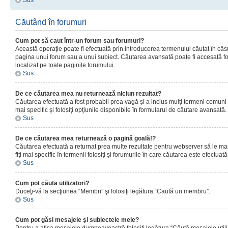
Sus
Căutând în forumuri
Cum pot să caut într-un forum sau forumuri?
Această operaţie poate fi efectuată prin introducerea termenului căutat în că
pagina unui forum sau a unui subiect. Căutarea avansată poate fi accesată fo
localizat pe toate paginile forumului.
Sus
De ce căutarea mea nu returnează niciun rezultat?
Căutarea efectuată a fost probabil prea vagă şi a inclus mulţi termeni comuni
mai specific şi folosiţi opţiunile disponibile în formularul de căutare avansată.
Sus
De ce căutarea mea returnează o pagină goală!?
Căutarea efectuată a returnat prea multe rezultate pentru webserver să le man
fiţi mai specific în termenii folosiţi şi forumurile în care căutarea este efectuată
Sus
Cum pot căuta utilizatori?
Duceţi-vă la secţiunea “Membri” şi folosiţi legătura “Caută un membru”.
Sus
Cum pot găsi mesajele şi subiectele mele?