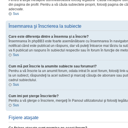
Pentru a afişa mesajele dumneavoastră folosiţi legătura “Căută mesajele utiliz
din pagina de profil. Pentru a vă căuta subiectele proprii, folosiţi pagina de c
adecvate.
Sus
Însemnarea şi înscrierea la subiecte
Care este diferenţa dintre a însemna şi a înscrie?
Însemnarea în phpBB3 este foarte asemănătoare cu însemnarea în navigator
notificat când este publicat un răspuns, dar vă puteţi întoarce mai târziu la subie
va fi publicat un raspuns în subiectul respectiv sau în forum în funcţie de meto
Sus
Cum mă pot înscrie la anumite subiecte sau forumuri?
Pentru a vă înscrie la un anumit forum, odata intrat în acel forum, folosiţi link
la un subiect, răspundeţi la acel subiect şi marcaţi căsuţa de abonare sau put
cadrul subiectului.
Sus
Cum imi pot şterge înscrierile?
Pentru a vă şterge o înscriere, mergeţi în Panoul utilizatorului şi folosiţi legătur
Sus
Fişiere ataşate