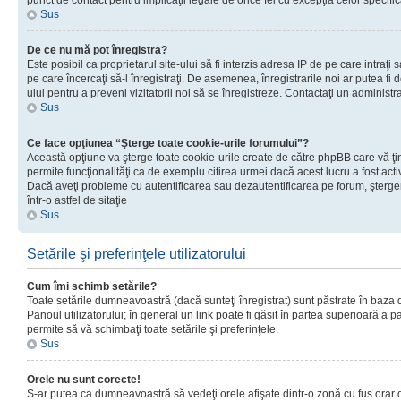
punct de contact pentru implicaţii legale de orice fel cu excepţia celor specific
Sus
De ce nu mă pot înregistra?
Este posibil ca proprietarul site-ului să fi interzis adresa IP de pe care intraţi 
pe care încercaţi să-l înregistraţi. De asemenea, înregistrarile noi ar putea fi d
ului pentru a preveni vizitatorii noi să se înregistreze. Contactaţi un administr
Sus
Ce face opţiunea “Şterge toate cookie-urile forumului”?
Această opţiune va şterge toate cookie-urile create de către phpBB care vă ţ
permite funcţionalităţi ca de exemplu citirea urmei dacă acest lucru a fost acti
Dacă aveţi probleme cu autentificarea sau dezautentificarea pe forum, şterger
într-o astfel de sitaţie
Sus
Setările şi preferinţele utilizatorului
Cum îmi schimb setările?
Toate setările dumneavoastră (dacă sunteţi înregistrat) sunt păstrate în baza de
Panoul utilizatorului; în general un link poate fi găsit în partea superioară a p
permite să vă schimbaţi toate setările şi preferinţele.
Sus
Orele nu sunt corecte!
S-ar putea ca dumneavoastră să vedeţi orele afişate dintr-o zonă cu fus orar di