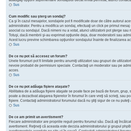
adăugaţi opţiuni suplimentare sondajului decât limita permisă, atunci contacta
Sus
Cum modific sau şterg un sondaj?
Ca şi în cazul mesajelor, sondajele pot fi modificate doar de către autorul ac
administrator. Pentru a modifica un sondaj, efectuaţi un click pe primul mesaj
asociat cu sondajul. Dacă nimeni nu a votat, atunci utilizatorii pot şterge sau 
Totuşi, dacă membrii şi-au exprimat opţiunile deja, doar moderatorii sau admini
Acest lucru previne schimbarea opţiunilor sondajului înainte de finalizarea ac
Sus
De ce nu pot să accesez un forum?
Unele forumuri pot fi limitate pentru anumiţi utilizatori sau grupuri de utilizatori
nevoie probabil de permisiuni speciale. Contactaţi un moderator sau pe admin
acces.
Sus
De ce nu pot adăuga fişiere ataşate?
Abilitatea de a adăuga fişiere ataşate se poate face pe bază de forum, grup, sa
poate a dezactivat ataşarea fişierelor în forumul în care vreţi să scrieţi, sau 
fişiere. Contactaţi administratorul forumului dacă nu ştiţi sigur de ce nu puteţi
Sus
De ce am primit un avertisment?
Fiecare administrator are propriile reguli pentru forumul său. Dacă aţi încălca
avertisment. Reţineţi că aceasta este decizia administratorului şi grupul php