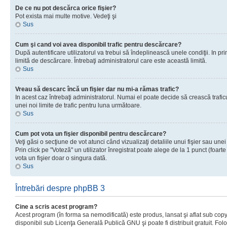
De ce nu pot descărca orice fişier?
Pot exista mai multe motive. Vedeţi şi
Sus
Cum şi cand voi avea disponibil trafic pentru descărcare?
După autentificare utilizatorul va trebui să îndeplinească unele condiţii. In prim
limită de descărcare. Întrebaţi administratorul care este această limită.
Sus
Vreau să descarc încă un fişier dar nu mi-a rămas trafic?
In acest caz întrebaţi administratorul. Numai el poate decide să crească trafic
unei noi limite de trafic pentru luna următoare.
Sus
Cum pot vota un fişier disponibil pentru descărcare?
Veţi găsi o secţiune de vot atunci când vizualizaţi detaliile unui fişier sau unei
Prin click pe "Voteză" un utilizator înregistrat poate alege de la 1 punct (foarte
vota un fişier doar o singura dată.
Sus
Întrebări despre phpBB 3
Cine a scris acest program?
Acest program (în forma sa nemodificată) este produs, lansat şi aflat sub copy
disponibil sub Licenţa Generală Publică GNU şi poate fi distribuit gratuit. Folos