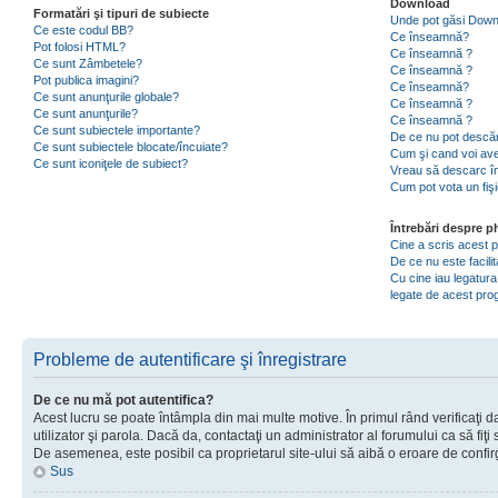
Download
Formatări şi tipuri de subiecte
Unde pot găsi Dow
Ce este codul BB?
Ce înseamnă?
Pot folosi HTML?
Ce înseamnă ?
Ce sunt Zâmbetele?
Ce înseamnă ?
Pot publica imagini?
Ce înseamnă?
Ce sunt anunţurile globale?
Ce înseamnă ?
Ce sunt anunţurile?
Ce înseamnă ?
Ce sunt subiectele importante?
De ce nu pot descăr
Ce sunt subiectele blocate/încuiate?
Cum şi cand voi ave
Ce sunt iconiţele de subiect?
Vreau să descarc în
Cum pot vota un fiş
Întrebări despre 
Cine a scris acest
De ce nu este facili
Cu cine iau legatura
legate de acest pr
Probleme de autentificare şi înregistrare
De ce nu mă pot autentifica?
Acest lucru se poate întâmpla din mai multe motive. În primul rând verificaţi d
utilizator şi parola. Dacă da, contactaţi un administrator al forumului ca să fiţi 
De asemenea, este posibil ca proprietarul site-ului să aibă o eroare de confir
Sus