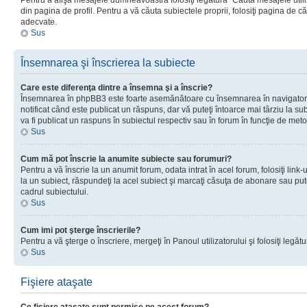
Pentru a afişa mesajele dumneavoastră folosiţi legătura “Căută mesajele utiliz
din pagina de profil. Pentru a vă căuta subiectele proprii, folosiţi pagina de c
adecvate.
Sus
Însemnarea şi înscrierea la subiecte
Care este diferenţa dintre a însemna şi a înscrie?
Însemnarea în phpBB3 este foarte asemănătoare cu însemnarea în navigator
notificat când este publicat un răspuns, dar vă puteţi întoarce mai târziu la subie
va fi publicat un raspuns în subiectul respectiv sau în forum în funcţie de meto
Sus
Cum mă pot înscrie la anumite subiecte sau forumuri?
Pentru a vă înscrie la un anumit forum, odata intrat în acel forum, folosiţi link
la un subiect, răspundeţi la acel subiect şi marcaţi căsuţa de abonare sau put
cadrul subiectului.
Sus
Cum imi pot şterge înscrierile?
Pentru a vă şterge o înscriere, mergeţi în Panoul utilizatorului şi folosiţi legătur
Sus
Fişiere ataşate