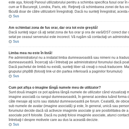
este aşa, folosiţi Panoul utilizatorului pentru a schimba specifica fusul orar în
cum ar fi Bucureşti, Londra, Paris, etc. Reţineţi că schimbarea zonei de fus orar
făcută doar de către utilizatorii înregistraţi. Dacă nu sunteţi înregistrat, aces
Sus
Am schimbat zona de fus orar, dar ora tot este greşită!
Dacă sunteţi sigur că aţi setat zona de fus orar şi ora de vară/DST corect dar o
setat pe ceasul serverului este incorect. Vă rugăm să contactaţi un administr
Sus
Limba mea nu este în listă!
Fie administratorul nu a instalat limba dumneavoastră sau nimeni nu a tradus
dumneavoastră. Încercaţi să-l întrebaţi pe administratorul forumului dacă poat
Dacă pachetul de limbă nu există, sunteţi liber să creaţi o nouă traducere. Mai 
grupului phpBB (folosiţi link-ul din partea inferioară a paginilor forumului)
Sus
Cum pot afişa o imagine lângă numele meu de utilizator?
Sunt două imagini ce pot apărea lângă numele de utilizator când vizualizaţi m
imagine asociată cu rangul dumneavoastră, în general acestea luând forma de
câte mesaje aţi scris sau statutul dumneavoastră pe forum. Cealaltă, de obic
sub numele de avatar (imagine asociată) şi este, în general, unică sau personal
forumului decide dacă să activeze imaginile asociate şi are posibilitatea de a
asociate pot fi folosite. Dacă nu puteţi folosi imaginile asociate, atunci contact
întrebaţi-l despre motivele care au dus la această decizie.
Sus