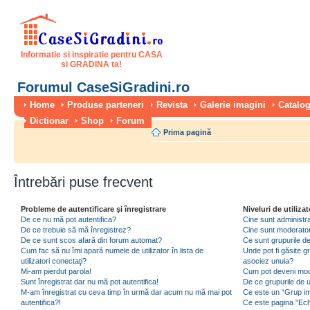
Informatie si inspiratie pentru CASA
si GRADINA ta!
Forumul CaseSiGradini.ro
Home
Produse parteneri
Revista
Galerie imagini
Catalog
Dictionar
Shop
Forum
Prima pagină
Întrebări puse frecvent
Probleme de autentificare şi înregistrare
Niveluri de utilizat
De ce nu mă pot autentifica?
Cine sunt administra
De ce trebuie să mă înregistrez?
Cine sunt moderator
De ce sunt scos afară din forum automat?
Ce sunt grupurile de 
Cum fac să nu îmi apară numele de utilizator în lista de
Unde pot fi găsite gr
utilizatori conectaţi?
asociez unuia?
Mi-am pierdut parola!
Cum pot deveni moder
Sunt înregistrat dar nu mă pot autentifica!
De ce grupurile de uti
M-am înregistrat cu ceva timp în urmă dar acum nu mă mai pot
Ce este un “Grup imp
autentifica?!
Ce este pagina "Ec