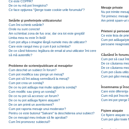
Ce este COPPA?
De ce nu mă pot înregistra?
Mesaje private
Ce face opţiunea “Şterge toate cookie-urile forumului”?
Nu pot trimite mesaj
Tot primesc mesaje 
Setările şi preferinţele utilizatorului
Am primit spam-uri 
Cum îmi schimb setările?
Orele nu sunt corecte!
Prieteni şi persoa
Am schimbat zona de fus orar, dar ora tot este greşită!
Ce este lista de pri
Limba mea nu este în listă!
Cum pot adăuga/şterg
Cum pot afişa o imagine lângă numele meu de utilizator?
persoane neagreat
Care este rangul meu şi cum il pot schimba?
De ce când folosesc legătura de email al unui utilizator îmi cere
Căutând în forumu
să mă autentific?
Cum pot să caut înt
De ce căutarea mea 
Probleme de scriere/publicare al mesajelor
De ce căutarea mea
Cum deschid un subiect în forum?
Cum pot căuta utiliz
Cum pot modifica sau şterge un mesaj?
Cum pot găsi mesaje
Cum pot să îmi adaug semnătură la mesaj?
Cum pot crea un sondaj?
Însemnarea şi însc
De ce nu pot adăuga mai multe opţiuni la sondaj?
Care este diferenţa 
Cum modific sau şterg un sondaj?
Cum mă pot înscrie 
De ce nu pot să accesez un forum?
Cum imi pot şterge î
De ce nu pot adăuga fişiere ataşate?
De ce am primit un avertisment?
Cum pot raporta mesaje unui moderator?
Fişiere ataşate
Pentru ce este butonul "Salvare" la deschiderea unui subiect?
Ce fişiere ataşate 
De ce mesajul meu trebuie să fie aprobat?
Cum pot găsi toate f
Cum îmi promovez subiectul?