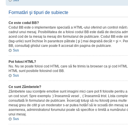
Sus
Formatări şi tipuri de subiecte
Ce este codul BB?
Codul BB este o implementare specială a HTML-ului oferind un control mărit a
cadrul unui mesaj. Posibilitatea de a folosi codul BB este dată de decizia admi
acest cod de la mesaj la mesaj din formularul de publicare. Codul BB este sim
(tag-urile) sunt închise în paranteze pătrate [ şi ] mai degrabă decât < şi >. P
BB, consultaţi ghidul care poate fi accesat din pagina de publicare.
Sus
Pot folosi HTML?
Nu. Nu se poate folosi cod HTML care să fie trimis la browser ca şi cod HTML. 
HTML sunt posibile folosind cod BB.
Sus
Ce sunt Zâmbetele?
Zâmbetele sau iconiţele emotive sunt imagini mici care pot fi folosite pentru
un cod scurt. Spre exemplu :) înseamnă vesel , :( înseamnă trist. Lista complet
consultată în formularul de publicare. Încercaţi totuşi să nu folosiţi prea mult
mesaj greu de citit şi un moderator s-ar putea hotărî să le scoată din mesaj s
asemenea, administratorul forumului poate să specifice o limită a numărului d
unui mesaj.
Sus