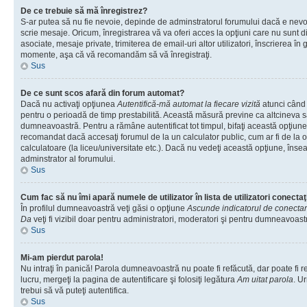
De ce trebuie să mă înregistrez?
S-ar putea să nu fie nevoie, depinde de adminstratorul forumului dacă e nevoi
scrie mesaje. Oricum, înregistrarea vă va oferi acces la opţiuni care nu sunt dis
asociate, mesaje private, trimiterea de email-uri altor utilizatori, înscrierea î
momente, aşa că vă recomandăm să vă înregistraţi.
Sus
De ce sunt scos afară din forum automat?
Dacă nu activaţi opţiunea
Autentifică-mă automat la fiecare vizită
atunci când v
pentru o perioadă de timp prestabilită. Această măsură previne ca altcineva 
dumneavoastră. Pentru a rămâne autentificat tot timpul, bifaţi această opţiune 
recomandat dacă accesaţi forumul de la un calculator public, cum ar fi de la o 
calculatoare (la liceu/universitate etc.). Dacă nu vedeţi această opţiune, îns
adminstrator al forumului.
Sus
Cum fac să nu îmi apară numele de utilizator în lista de utilizatori conectaţ
În profilul dumneavoastră veţi găsi o opţiune
Ascunde indicatorul de conecta
Da
veţi fi vizibil doar pentru administratori, moderatori şi pentru dumneavoastr
Sus
Mi-am pierdut parola!
Nu intraţi în panică! Parola dumneavoastră nu poate fi refăcută, dar poate fi r
lucru, mergeţi la pagina de autentificare şi folosiţi legătura
Am uitat parola
. Ur
trebui să vă puteţi autentifica.
Sus