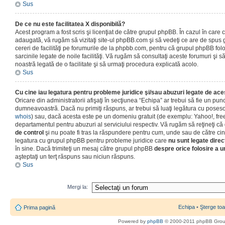
Sus
De ce nu este facilitatea X disponibilă?
Acest program a fost scris şi licenţiat de către grupul phpBB. În cazul în care co
adaugată, vă rugăm să vizitaţi site-ul phpBB.com şi să vedeţi ce are de spus
cereri de facilităţi pe forumurile de la phpbb.com, pentru că grupul phpBB fo
sarcinile legate de noile facilităţi. Vă rugăm să consultaţi aceste forumuri şi s
noastră legată de o facilitate şi să urmaţi procedura explicată acolo.
Sus
Cu cine iau legatura pentru probleme juridice şi/sau abuzuri legate de ac
Oricare din administratorii afişaţi în secţiunea “Echipa” ar trebui să fie un punc
dumneavoastră. Dacă nu primiţi răspuns, ar trebui să luaţi legătura cu poseso
whois
) sau, dacă acesta este pe un domeniu gratuit (de exemplu: Yahoo!, free
departamentul pentru abuzuri al serviciului respectiv. Vă rugăm să reţineţi 
de control
şi nu poate fi tras la răspundere pentru cum, unde sau de către cin
legatura cu grupul phpBB pentru probleme juridice care
nu sunt legate direc
în sine. Dacă trimiteţi un mesaj către grupul phpBB
despre orice folosire a un
aşteptaţi un terţ răspuns sau niciun răspuns.
Sus
Mergi la:
Echipa
•
Şterge toa
Prima pagină
Powered by
phpBB
© 2000-2011 phpBB Gro