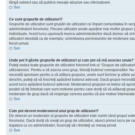
lângă subiect sau să publice mesaje abuzive sau ofensatoare.
Sus
Ce sunt grupurile de utilizatori?
Grupurile de utilizatori sunt grupări de utilizatori ce împart comunitatea în secţ
administratorii forumului. Fiecare utilizator poate aparţine mai multor grupuri 
individuale. Acest lucru uşurează munca administratorilor dacă doresc să sch
utilizatori deodată ca de exemplu: schimbarea permisiunilor de moderare sau 
forum privat.
Sus
Unde pot fi găsite grupurile de utilizatori şi cum pot să mă asociez unuia?
Puteţi vedea toate grupurile de utilizatori folosind link-ul “Grupuri de utilizato
utilizatorului. Pentru a vă asocia unui grup, folosiţi butonul corespunzător. N
necesită aprobare pentru a vă alătura grupului, unele sunt închise şi altele p
deschis, puteţi să vă înscrieţi apăsând butonul adecvat. Dacă grupul necesită
acest lucru apăsând butonul adecvat. Moderatorul grupului va trebui să apr
posibil să fiţi întrebat care sunt motivele pentru care doriţi să vă alăturaţi gru
moderator de grup dacă vă respinge cererea pentru că are motive întemeiate
Sus
Cum pot deveni moderatorul unui grup de utilizatori?
De obiecei un moderator al grupului de utilizatori este numit când grupul este
forumului. Dacă doriţi să creaţi un grup de utilizatori, atunci primul lucru pe car
legatura cu un administrator; încercaţi să-i trimiteţi un mesaj privat.
Sus