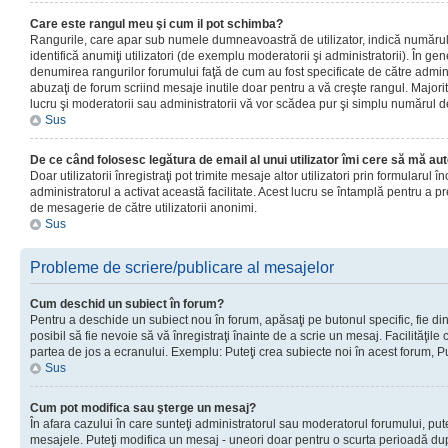
Care este rangul meu şi cum il pot schimba?
Rangurile, care apar sub numele dumneavoastră de utilizator, indică numărul 
identifică anumiţi utilizatori (de exemplu moderatorii şi administratorii). În ge
denumirea rangurilor forumului faţă de cum au fost specificate de către admin
abuzaţi de forum scriind mesaje inutile doar pentru a vă creşte rangul. Majorit
lucru şi moderatorii sau administratorii vă vor scădea pur şi simplu numărul 
Sus
De ce când folosesc legătura de email al unui utilizator îmi cere să mă aut
Doar utilizatorii înregistraţi pot trimite mesaje altor utilizatori prin formularul
administratorul a activat această facilitate. Acest lucru se întamplă pentru a p
de mesagerie de către utilizatorii anonimi.
Sus
Probleme de scriere/publicare al mesajelor
Cum deschid un subiect în forum?
Pentru a deschide un subiect nou în forum, apăsaţi pe butonul specific, fie din
posibil să fie nevoie să vă înregistraţi înainte de a scrie un mesaj. Facilităţile
partea de jos a ecranului. Exemplu: Puteţi crea subiecte noi în acest forum, Pu
Sus
Cum pot modifica sau şterge un mesaj?
În afara cazului în care sunteţi administratorul sau moderatorul forumului, put
mesajele. Puteţi modifica un mesaj - uneori doar pentru o scurta perioadă d