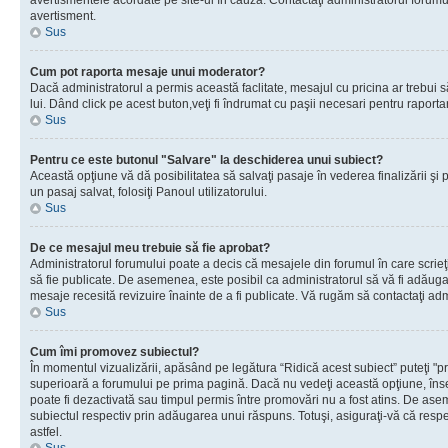
avertismentele acordate pe site-ul în cauză. Contactaţi administratorul forumulu
avertisment.
Sus
Cum pot raporta mesaje unui moderator?
Dacă administratorul a permis această faclitate, mesajul cu pricina ar trebui 
lui. Dând click pe acest buton,veţi fi îndrumat cu paşii necesari pentru raport
Sus
Pentru ce este butonul "Salvare" la deschiderea unui subiect?
Această opţiune vă dă posibilitatea să salvaţi pasaje în vederea finalizării şi pu
un pasaj salvat, folosiţi Panoul utilizatorului.
Sus
De ce mesajul meu trebuie să fie aprobat?
Administratorul forumului poate a decis că mesajele din forumul în care scrieţi
să fie publicate. De asemenea, este posibil ca administratorul să vă fi adăugat 
mesaje recesită revizuire înainte de a fi publicate. Vă rugăm să contactaţi adm
Sus
Cum îmi promovez subiectul?
În momentul vizualizării, apăsând pe legătura “Ridică acest subiect” puteţi "p
superioară a forumului pe prima pagină. Dacă nu vedeţi această opţiune, î
poate fi dezactivată sau timpul permis între promovări nu a fost atins. De as
subiectul respectiv prin adăugarea unui răspuns. Totuşi, asiguraţi-vă că respe
astfel.