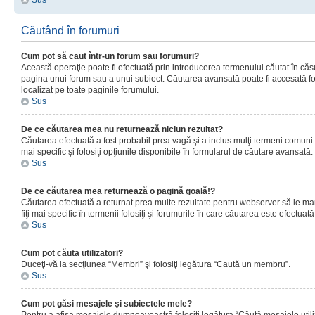
Sus
Căutând în forumuri
Cum pot să caut într-un forum sau forumuri?
Această operaţie poate fi efectuată prin introducerea termenului căutat în că
pagina unui forum sau a unui subiect. Căutarea avansată poate fi accesată fo
localizat pe toate paginile forumului.
Sus
De ce căutarea mea nu returnează niciun rezultat?
Căutarea efectuată a fost probabil prea vagă şi a inclus mulţi termeni comuni
mai specific şi folosiţi opţiunile disponibile în formularul de căutare avansată.
Sus
De ce căutarea mea returnează o pagină goală!?
Căutarea efectuată a returnat prea multe rezultate pentru webserver să le man
fiţi mai specific în termenii folosiţi şi forumurile în care căutarea este efectuată
Sus
Cum pot căuta utilizatori?
Duceţi-vă la secţiunea “Membri” şi folosiţi legătura “Caută un membru”.
Sus
Cum pot găsi mesajele şi subiectele mele?