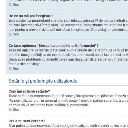
punct de contact pentru implicaţii legale de orice fel cu excepţia celor specific
Sus
De ce nu mă pot înregistra?
Este posibil ca proprietarul site-ului să fi interzis adresa IP de pe care intraţi 
pe care încercaţi să-l înregistraţi. De asemenea, înregistrarile noi ar putea fi d
ului pentru a preveni vizitatorii noi să se înregistreze. Contactaţi un administr
Sus
Ce face opţiunea “Şterge toate cookie-urile forumului”?
Această opţiune va şterge toate cookie-urile create de către phpBB care vă ţ
permite funcţionalităţi ca de exemplu citirea urmei dacă acest lucru a fost acti
Dacă aveţi probleme cu autentificarea sau dezautentificarea pe forum, şterger
într-o astfel de sitaţie
Sus
Setările şi preferinţele utilizatorului
Cum îmi schimb setările?
Toate setările dumneavoastră (dacă sunteţi înregistrat) sunt păstrate în baza de
Panoul utilizatorului; în general un link poate fi găsit în partea superioară a p
permite să vă schimbaţi toate setările şi preferinţele.
Sus
Orele nu sunt corecte!
S-ar putea ca dumneavoastră să vedeţi orele afişate dintr-o zonă cu fus orar di