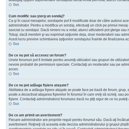
adăugaţi opţiuni suplimentare sondajului decât limita permisă, atunci contacta
Sus
Cum modific sau şterg un sondaj?
Ca şi în cazul mesajelor, sondajele pot fi modificate doar de către autorul ac
administrator. Pentru a modifica un sondaj, efectuaţi un click pe primul mesaj
asociat cu sondajul. Dacă nimeni nu a votat, atunci utilizatorii pot şterge sau 
Totuşi, dacă membrii şi-au exprimat opţiunile deja, doar moderatorii sau admini
Acest lucru previne schimbarea opţiunilor sondajului înainte de finalizarea ac
Sus
De ce nu pot să accesez un forum?
Unele forumuri pot fi limitate pentru anumiţi utilizatori sau grupuri de utilizatori
nevoie probabil de permisiuni speciale. Contactaţi un moderator sau pe admin
acces.
Sus
De ce nu pot adăuga fişiere ataşate?
Abilitatea de a adăuga fişiere ataşate se poate face pe bază de forum, grup, sa
poate a dezactivat ataşarea fişierelor în forumul în care vreţi să scrieţi, sau 
fişiere. Contactaţi administratorul forumului dacă nu ştiţi sigur de ce nu puteţi
Sus
De ce am primit un avertisment?
Fiecare administrator are propriile reguli pentru forumul său. Dacă aţi încălca
avertisment. Reţineţi că aceasta este decizia administratorului şi grupul php