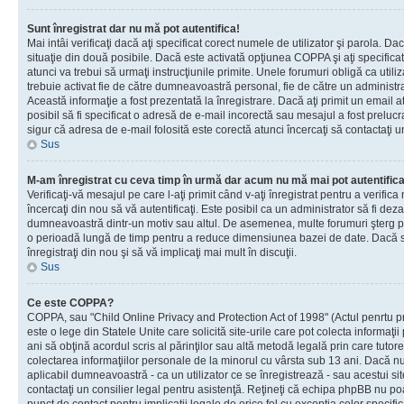
Sunt înregistrat dar nu mă pot autentifica!
Mai intâi verificaţi dacă aţi specificat corect numele de utilizator şi parola. Da
situaţie din două posibile. Dacă este activată opţiunea COPPA şi aţi specificat 
atunci va trebui să urmaţi instrucţiunile primite. Unele forumuri obligă ca utilizat
trebuie activat fie de către dumneavoastră personal, fie de către un administrat
Această informaţie a fost prezentată la înregistrare. Dacă aţi primit un email a
posibil să fi specificat o adresă de e-mail incorectă sau mesajul a fost prelucr
sigur că adresa de e-mail folosită este corectă atunci încercaţi să contactaţi u
Sus
M-am înregistrat cu ceva timp în urmă dar acum nu mă mai pot autentific
Verificaţi-vă mesajul pe care l-aţi primit când v-aţi înregistrat pentru a verifica
încercaţi din nou să vă autentificaţi. Este posibil ca un administrator să fi dezac
dumneavoastră dintr-un motiv sau altul. De asemenea, multe forumuri şterg peri
o perioadă lungă de timp pentru a reduce dimensiunea bazei de date. Dacă s-a
înregistraţi din nou şi să vă implicaţi mai mult în discuţii.
Sus
Ce este COPPA?
COPPA, sau "Child Online Privacy and Protection Act of 1998" (Actul penrtu pro
este o lege din Statele Unite care solicită site-urile care pot colecta informaţi
ani să obţină acordul scris al părinţilor sau altă metodă legală prin care tutore
colectarea informaţiilor personale de la minorul cu vârsta sub 13 ani. Dacă nu
aplicabil dumneavoastră - ca un utilizator ce se înregistrează - sau acestui site
contactaţi un consilier legal pentru asistenţă. Reţineţi că echipa phpBB nu poat