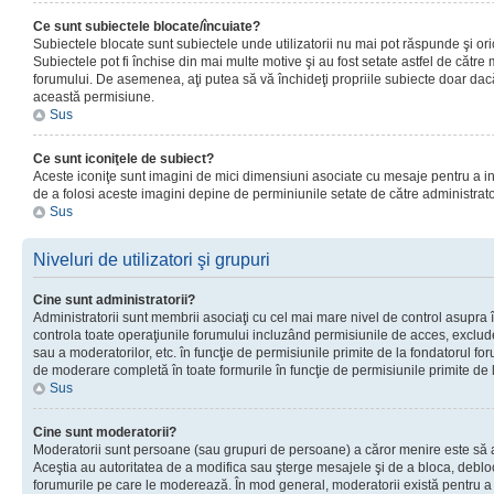
Ce sunt subiectele blocate/încuiate?
Subiectele blocate sunt subiectele unde utilizatorii nu mai pot răspunde şi or
Subiectele pot fi închise din mai multe motive şi au fost setate astfel de către
forumului. De asemenea, aţi putea să vă închideţi propriile subiecte doar dac
această permisiune.
Sus
Ce sunt iconiţele de subiect?
Aceste iconiţe sunt imagini de mici dimensiuni asociate cu mesaje pentru a ind
de a folosi aceste imagini depine de perminiunile setate de către administrato
Sus
Niveluri de utilizatori şi grupuri
Cine sunt administratorii?
Administratorii sunt membrii asociaţi cu cel mai mare nivel de control asupra în
controla toate operaţiunile forumului incluzând permisiunile de acces, excluder
sau a moderatorilor, etc. în funcţie de permisiunile primite de la fondatorul 
de moderare completă în toate formurile în funcţie de permisiunile primite de 
Sus
Cine sunt moderatorii?
Moderatorii sunt persoane (sau grupuri de persoane) a căror menire este să a
Aceştia au autoritatea de a modifica sau şterge mesajele şi de a bloca, debloc
forumurile pe care le moderează. În mod general, moderatorii există pentru a av