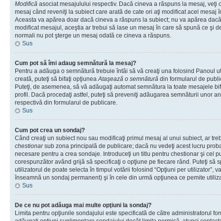
Modifică
asociat mesajulului respectiv. Dacă cineva a răspuns la mesaj, veţi 
mesaj când reveniţi la subiect care arată de cate ori aţi modificat acel mesaj 
Aceasta va apărea doar dacă cineva a răspuns la subiect; nu va apărea dacă
modificat mesajul, aceştia ar trebui să lase un mesaj în care să spună ce şi de 
normali nu pot şterge un mesaj odată ce cineva a răspuns.
Sus
Cum pot să îmi adaug semnătură la mesaj?
Pentru a adăuga o semnătură trebuie întâi să vă creaţi una folosind Panoul ut
creată, puteţi să bifaţi opţiunea
Ataşează o semnătură
din formularul de publ
Puteţi, de asemenea, să vă adăugaţi automat semnătura la toate mesajele b
profil. Dacă procedaţi astfel, puteţi să preveniţi adăugarea semnăturii unor a
respectivă din formularul de publicare.
Sus
Cum pot crea un sondaj?
Când creaţi un subiect nou sau modificaţi primul mesaj al unui subiect, ar tre
chestionar
sub zona principală de publicare; dacă nu vedeţi acest lucru probab
necesare pentru a crea sondaje. Introduceţi un titlu pentru chestionar şi cel p
corespunzător având grijă să specificaţi o opţiune pe fiecare rând. Puteţi să s
utilizatorul de poate selecta în timpul votării folosind “Opţiuni per utilizator”, v
înseamnă un sondaj permanent) şi în cele din urmă opţiunea ce pemite utilizat
Sus
De ce nu pot adăuga mai multe opţiuni la sondaj?
Limita pentru opţiunile sondajului este specificată de către administratorul fo