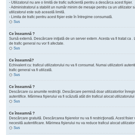
- Utilizatorul nu are o limită de trafic suficientă pentru a descărca acest fişier.
- Administratorul a stabilit un număr minim de mesaje pentru ca un utilizator s
utilizatorul este sub această limită.
- Limita de trafic pentru acest fişier este în întregime consumată.
Sus
Ce înseamnă ?
Sursă externă. Descărcare iniţiată de un server extern. Acesta va fi tratat ca . Lim
de trafic general nu vor fi afectate.
Sus
Ce înseamnă?
Echivalent cu: traficul utilizatorului nu va fi consumat. Numai utilizatorii autent
trafic general va fi utilizată.
Sus
Ce înseamnă ?
Descărcare cu anumite restricţii. Descărcare permisă doar utilizatorilor înregist
autentifice. Mărimea fişierului va fi scăzută atât din traficul alocat utilizatorului 
Sus
Ce înseamnă ?
Descărcare gratuită. Descărcarea fişierelor nu va fi restricţionată. Acest fisier 
necesită autentificare. Mărimea fişierului nu va reduce traficul alocat utilizato
Sus