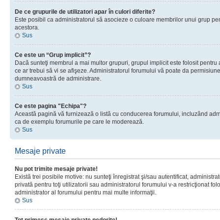
De ce grupurile de utilizatori apar în culori diferite?
Este posibil ca administratorul să asocieze o culoare membrilor unui grup pen
acestora.
Sus
Ce este un “Grup implicit”?
Dacă sunteţi membrul a mai multor grupuri, grupul implicit este folosit pentru
ce ar trebui să vi se afişeze. Administratorul forumului vă poate da permisiun
dumneavoastră de administrare.
Sus
Ce este pagina "Echipa"?
Această pagină vă furnizează o listă cu conducerea forumului, incluzând adminis
ca de exemplu forumurile pe care le moderează.
Sus
Mesaje private
Nu pot trimite mesaje private!
Există trei posibile motive: nu sunteţi înregistrat şi/sau autentificat, administ
privată pentru toţi utilizatorii sau administratorul forumului v-a restricţionat f
administrator al forumului pentru mai multe informaţii.
Sus