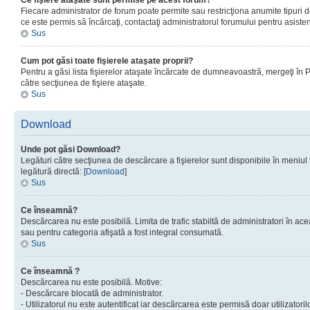
Ce fişiere ataşate sunt permise pe acest forum?
Fiecare administrator de forum poate permite sau restricţiona anumite tipuri de
ce este permis sâ încărcaţi, contactaţi administratorul forumului pentru asisten
Sus
Cum pot găsi toate fişierele ataşate proprii?
Pentru a găsi lista fişierelor ataşate încărcate de dumneavoastră, mergeţi în Pan
către secţiunea de fişiere ataşate.
Sus
Download
Unde pot găsi Download?
Legături către secţiunea de descărcare a fişierelor sunt disponibile în meniul
legătură directă: [
Download
]
Sus
Ce înseamnă?
Descărcarea nu este posibilă. Limita de trafic stabiltă de administratori în ac
sau pentru categoria afişată a fost integral consumată.
Sus
Ce înseamnă ?
Descărcarea nu este posibilă. Motive:
- Descărcare blocată de administrator.
- Utilizatorul nu este autentificat iar descărcarea este permisă doar utilizatorilo