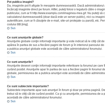
Pot publica imagini?
Da, imaginile pot fi afişate în mesajele dumneavoastră. Dacă administratorul a
încărcaţi imaginile direct pe forum. Altfel, puteţi folosi o legatură către o ima
publicului, cum ar fi http://www.examplu.com/imaginea-mea.gif. Nu puteţi să cr
calculatorul dumneavoastră (doar dacă este un server public), nici cu imagin
autentificare, cum ar fi căsuţele de e-mail, site-uri protejate cu parolă, etc. Pen
codului BB [img].
Sus
Ce sunt anunţurile globale?
Anunţurile globale conţin informaţii importante şi este indicat să le citiţi cât d
apărea în partea de sus a fiecărei pagini de forum şi în interiorul panoului de 
a publica anunţuri globale este acordată de către administratorul forumului.
Sus
Ce sunt anunţurile?
Anunţurile deseori conţin informaţii importante referitoare la forumul pe care îl 
curând posibil. Anunţurile apar în partea de sus a fiecărei pagini în forumul de
globale, permisiunea de a publica anunţuri este acordată de către administrat
Sus
Ce sunt subiectele importante?
Subiectele importante apar sub anunţuri în forum şi doar pe prima pagină. Des
trebui să le citiţi cât de curând posibil. Ca şi cu anunţurile, permisiunea de a
acordată de către administratorul forumului.
Sus