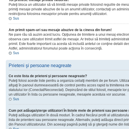
Tot primesc mesaje private nedorite!
Puteţi bloca un utilizator să vă trimită mesaje private folosind regulile de mes
primiţi mesaje private abuzive de la un anumit utilizator, contactaţi un adminis
restricţiona folosirea mesajelor private pentru anumiţi utilizatori.
Sus
Am primit spam-uri sau mesaje abuzive de la cineva din forum!
Ne pare rău să auzim acest lucru. Opţiunea de trimitere a unui mesaj electro
observa care utilizatori trimit astfel de mesaje. Ar trebui să trimiteţi administ
primit. Este foarte important ca acesta să includă antetul ce conţine detalii des
Astfel, administratorul forumului poate acţiona în consecinţă.
Sus
Prieteni şi persoane neagreate
Ce este lista de prieteni şi persoane neagreate?
Puteţi folosi aceste liste pentru a organiza ceilalţi membrii de pe forum. Utilizat
afişaţi în panoul dumneavoastră de control pentru acces rapid la trimiterea me
statutului lor (Conectat/Neconectat). Depinzând de stilul folosit, mesajele lor
un utilizator în lista cu persoane neagreate, mesajele acestuia vor ascunse.
Sus
Cum pot adăuga/şterge utilizatori în listele mele de prieteni sau persoan
Puteţi adăuga utilizatori în două moduri. În cadrul fiecărui profil al utilizatorul
lista de prienteni sau persoane neagreate. Alternativ, puteţi adăuga direct pri
din Panoul utilizatorului. Din aceeaşi pagină puteţi să şi ştergeţi nume din list