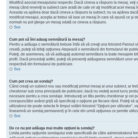
Modifică
asociat mesajulului respectiv. Dacă cineva a răspuns la mesaj, veţi 
mesaj când reveniţi la subiect care arată de cate ori aţi modificat acel mesaj 
Aceasta va apărea doar dacă cineva a răspuns la subiect; nu va apărea dacă
modificat mesajul, aceştia ar trebui să lase un mesaj în care să spună ce şi de 
normali nu pot şterge un mesaj odată ce cineva a răspuns.
Sus
Cum pot să îmi adaug semnătură la mesaj?
Pentru a adăuga o semnătură trebuie întâi să vă creaţi una folosind Panoul ut
creată, puteţi să bifaţi opţiunea
Ataşează o semnătură
din formularul de publ
Puteţi, de asemenea, să vă adăugaţi automat semnătura la toate mesajele b
profil. Dacă procedaţi astfel, puteţi să preveniţi adăugarea semnăturii unor a
respectivă din formularul de publicare.
Sus
Cum pot crea un sondaj?
Când creaţi un subiect nou sau modificaţi primul mesaj al unui subiect, ar tre
chestionar
sub zona principală de publicare; dacă nu vedeţi acest lucru probab
necesare pentru a crea sondaje. Introduceţi un titlu pentru chestionar şi cel p
corespunzător având grijă să specificaţi o opţiune pe fiecare rând. Puteţi să s
utilizatorul de poate selecta în timpul votării folosind “Opţiuni per utilizator”, v
înseamnă un sondaj permanent) şi în cele din urmă opţiunea ce pemite utilizat
Sus
De ce nu pot adăuga mai multe opţiuni la sondaj?
Limita pentru opţiunile sondajului este specificată de către administratorul fo