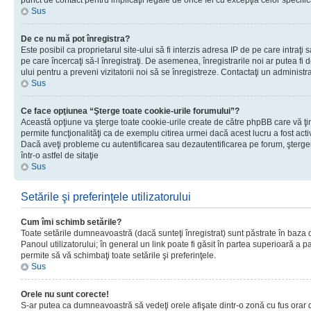
punct de contact pentru implicaţii legale de orice fel cu excepţia celor specific
Sus
De ce nu mă pot înregistra?
Este posibil ca proprietarul site-ului să fi interzis adresa IP de pe care intraţi 
pe care încercaţi să-l înregistraţi. De asemenea, înregistrarile noi ar putea fi d
ului pentru a preveni vizitatorii noi să se înregistreze. Contactaţi un administr
Sus
Ce face opţiunea “Şterge toate cookie-urile forumului”?
Această opţiune va şterge toate cookie-urile create de către phpBB care vă ţ
permite funcţionalităţi ca de exemplu citirea urmei dacă acest lucru a fost acti
Dacă aveţi probleme cu autentificarea sau dezautentificarea pe forum, şterger
într-o astfel de sitaţie
Sus
Setările şi preferinţele utilizatorului
Cum îmi schimb setările?
Toate setările dumneavoastră (dacă sunteţi înregistrat) sunt păstrate în baza de
Panoul utilizatorului; în general un link poate fi găsit în partea superioară a p
permite să vă schimbaţi toate setările şi preferinţele.
Sus
Orele nu sunt corecte!
S-ar putea ca dumneavoastră să vedeţi orele afişate dintr-o zonă cu fus orar di