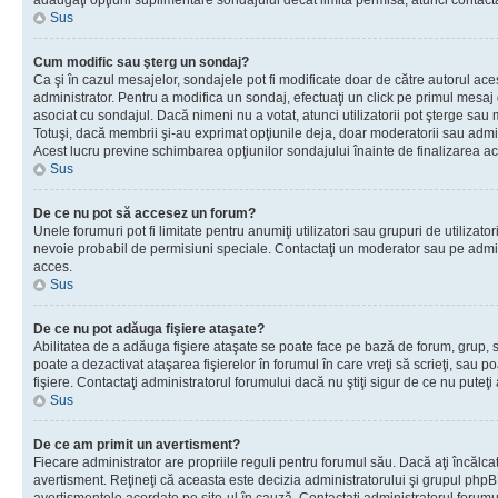
adăugaţi opţiuni suplimentare sondajului decât limita permisă, atunci contacta
Sus
Cum modific sau şterg un sondaj?
Ca şi în cazul mesajelor, sondajele pot fi modificate doar de către autorul ac
administrator. Pentru a modifica un sondaj, efectuaţi un click pe primul mesaj
asociat cu sondajul. Dacă nimeni nu a votat, atunci utilizatorii pot şterge sau 
Totuşi, dacă membrii şi-au exprimat opţiunile deja, doar moderatorii sau admini
Acest lucru previne schimbarea opţiunilor sondajului înainte de finalizarea ac
Sus
De ce nu pot să accesez un forum?
Unele forumuri pot fi limitate pentru anumiţi utilizatori sau grupuri de utilizatori
nevoie probabil de permisiuni speciale. Contactaţi un moderator sau pe admin
acces.
Sus
De ce nu pot adăuga fişiere ataşate?
Abilitatea de a adăuga fişiere ataşate se poate face pe bază de forum, grup, sa
poate a dezactivat ataşarea fişierelor în forumul în care vreţi să scrieţi, sau 
fişiere. Contactaţi administratorul forumului dacă nu ştiţi sigur de ce nu puteţi
Sus
De ce am primit un avertisment?
Fiecare administrator are propriile reguli pentru forumul său. Dacă aţi încălca
avertisment. Reţineţi că aceasta este decizia administratorului şi grupul php