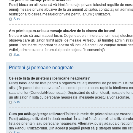
Tot primesc mesaje private nedorite!
Puteţi bloca un utilizator să vă trimită mesaje private folosind regulile de mes
primiţi mesaje private abuzive de la un anumit utilizator, contactaţi un adminis
restricţiona folosirea mesajelor private pentru anumiţi utilizatori.
Sus
Am primit spam-uri sau mesaje abuzive de la cineva din forum!
Ne pare rău să auzim acest lucru. Opţiunea de trimitere a unui mesaj electro
observa care utilizatori trimit astfel de mesaje. Ar trebui să trimiteţi administ
primit. Este foarte important ca acesta să includă antetul ce conţine detalii des
Astfel, administratorul forumului poate acţiona în consecinţă.
Sus
Prieteni şi persoane neagreate
Ce este lista de prieteni şi persoane neagreate?
Puteţi folosi aceste liste pentru a organiza ceilalţi membrii de pe forum. Utilizat
afişaţi în panoul dumneavoastră de control pentru acces rapid la trimiterea me
statutului lor (Conectat/Neconectat). Depinzând de stilul folosit, mesajele lor
un utilizator în lista cu persoane neagreate, mesajele acestuia vor ascunse.
Sus
Cum pot adăuga/şterge utilizatori în listele mele de prieteni sau persoan
Puteţi adăuga utilizatori în două moduri. În cadrul fiecărui profil al utilizatorul
lista de prienteni sau persoane neagreate. Alternativ, puteţi adăuga direct pri
din Panoul utilizatorului. Din aceeaşi pagină puteţi să şi ştergeţi nume din list