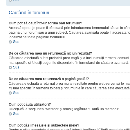
Sus
Căutând în forumuri
Cum pot să caut într-un forum sau forumuri?
Această operaţie poate fi efectuată prin introducerea termenului căutat în că
pagina unui forum sau a unui subiect. Căutarea avansată poate fi accesată fo
localizat pe toate paginile forumului.
Sus
De ce căutarea mea nu returnează niciun rezultat?
Căutarea efectuată a fost probabil prea vagă şi a inclus mulţi termeni comuni
mai specific şi folosiţi opţiunile disponibile în formularul de căutare avansată.
Sus
De ce căutarea mea returnează o pagină goală!?
Căutarea efectuată a returnat prea multe rezultate pentru webserver să le man
fiţi mai specific în termenii folosiţi şi forumurile în care căutarea este efectuată
Sus
Cum pot căuta utilizatori?
Duceţi-vă la secţiunea “Membri” şi folosiţi legătura “Caută un membru”.
Sus
Cum pot găsi mesajele şi subiectele mele?