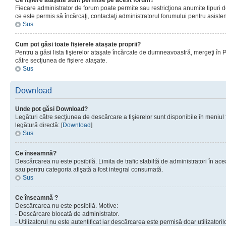
Ce fişiere ataşate sunt permise pe acest forum?
Fiecare administrator de forum poate permite sau restricţiona anumite tipuri de
ce este permis sâ încărcaţi, contactaţi administratorul forumului pentru asisten
Sus
Cum pot găsi toate fişierele ataşate proprii?
Pentru a găsi lista fişierelor ataşate încărcate de dumneavoastră, mergeţi în Pan
către secţiunea de fişiere ataşate.
Sus
Download
Unde pot găsi Download?
Legături către secţiunea de descărcare a fişierelor sunt disponibile în meniul
legătură directă: [
Download
]
Sus
Ce înseamnă?
Descărcarea nu este posibilă. Limita de trafic stabiltă de administratori în ac
sau pentru categoria afişată a fost integral consumată.
Sus
Ce înseamnă ?
Descărcarea nu este posibilă. Motive:
- Descărcare blocată de administrator.
- Utilizatorul nu este autentificat iar descărcarea este permisă doar utilizatorilo