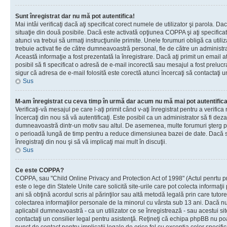
Sunt înregistrat dar nu mă pot autentifica!
Mai intâi verificaţi dacă aţi specificat corect numele de utilizator şi parola. Da
situaţie din două posibile. Dacă este activată opţiunea COPPA şi aţi specificat 
atunci va trebui să urmaţi instrucţiunile primite. Unele forumuri obligă ca utilizat
trebuie activat fie de către dumneavoastră personal, fie de către un administrat
Această informaţie a fost prezentată la înregistrare. Dacă aţi primit un email a
posibil să fi specificat o adresă de e-mail incorectă sau mesajul a fost prelucr
sigur că adresa de e-mail folosită este corectă atunci încercaţi să contactaţi u
Sus
M-am înregistrat cu ceva timp în urmă dar acum nu mă mai pot autentific
Verificaţi-vă mesajul pe care l-aţi primit când v-aţi înregistrat pentru a verifica
încercaţi din nou să vă autentificaţi. Este posibil ca un administrator să fi dezac
dumneavoastră dintr-un motiv sau altul. De asemenea, multe forumuri şterg peri
o perioadă lungă de timp pentru a reduce dimensiunea bazei de date. Dacă s-a
înregistraţi din nou şi să vă implicaţi mai mult în discuţii.
Sus
Ce este COPPA?
COPPA, sau "Child Online Privacy and Protection Act of 1998" (Actul penrtu pro
este o lege din Statele Unite care solicită site-urile care pot colecta informaţi
ani să obţină acordul scris al părinţilor sau altă metodă legală prin care tutore
colectarea informaţiilor personale de la minorul cu vârsta sub 13 ani. Dacă nu
aplicabil dumneavoastră - ca un utilizator ce se înregistrează - sau acestui site
contactaţi un consilier legal pentru asistenţă. Reţineţi că echipa phpBB nu poat