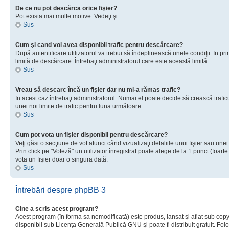
De ce nu pot descărca orice fişier?
Pot exista mai multe motive. Vedeţi şi
Sus
Cum şi cand voi avea disponibil trafic pentru descărcare?
După autentificare utilizatorul va trebui să îndeplinească unele condiţii. In prim
limită de descărcare. Întrebaţi administratorul care este această limită.
Sus
Vreau să descarc încă un fişier dar nu mi-a rămas trafic?
In acest caz întrebaţi administratorul. Numai el poate decide să crească trafic
unei noi limite de trafic pentru luna următoare.
Sus
Cum pot vota un fişier disponibil pentru descărcare?
Veţi găsi o secţiune de vot atunci când vizualizaţi detaliile unui fişier sau unei
Prin click pe "Voteză" un utilizator înregistrat poate alege de la 1 punct (foarte
vota un fişier doar o singura dată.
Sus
Întrebări despre phpBB 3
Cine a scris acest program?
Acest program (în forma sa nemodificată) este produs, lansat şi aflat sub copy
disponibil sub Licenţa Generală Publică GNU şi poate fi distribuit gratuit. Folos