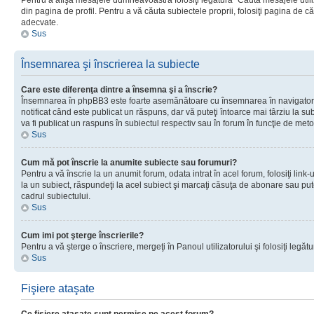
Pentru a afişa mesajele dumneavoastră folosiţi legătura “Căută mesajele utiliz
din pagina de profil. Pentru a vă căuta subiectele proprii, folosiţi pagina de c
adecvate.
Sus
Însemnarea şi înscrierea la subiecte
Care este diferenţa dintre a însemna şi a înscrie?
Însemnarea în phpBB3 este foarte asemănătoare cu însemnarea în navigator
notificat când este publicat un răspuns, dar vă puteţi întoarce mai târziu la subie
va fi publicat un raspuns în subiectul respectiv sau în forum în funcţie de meto
Sus
Cum mă pot înscrie la anumite subiecte sau forumuri?
Pentru a vă înscrie la un anumit forum, odata intrat în acel forum, folosiţi link
la un subiect, răspundeţi la acel subiect şi marcaţi căsuţa de abonare sau put
cadrul subiectului.
Sus
Cum imi pot şterge înscrierile?
Pentru a vă şterge o înscriere, mergeţi în Panoul utilizatorului şi folosiţi legătur
Sus
Fişiere ataşate