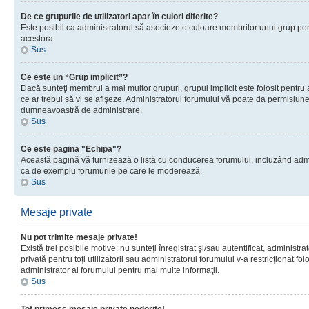
De ce grupurile de utilizatori apar în culori diferite?
Este posibil ca administratorul să asocieze o culoare membrilor unui grup pen
acestora.
Sus
Ce este un “Grup implicit”?
Dacă sunteţi membrul a mai multor grupuri, grupul implicit este folosit pentru
ce ar trebui să vi se afişeze. Administratorul forumului vă poate da permisiun
dumneavoastră de administrare.
Sus
Ce este pagina "Echipa"?
Această pagină vă furnizează o listă cu conducerea forumului, incluzând adminis
ca de exemplu forumurile pe care le moderează.
Sus
Mesaje private
Nu pot trimite mesaje private!
Există trei posibile motive: nu sunteţi înregistrat şi/sau autentificat, administ
privată pentru toţi utilizatorii sau administratorul forumului v-a restricţionat f
administrator al forumului pentru mai multe informaţii.
Sus