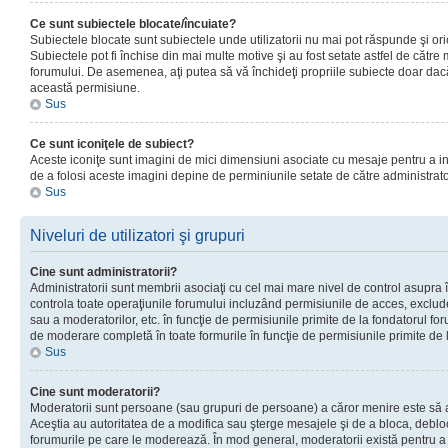
Ce sunt subiectele blocate/încuiate?
Subiectele blocate sunt subiectele unde utilizatorii nu mai pot răspunde şi or
Subiectele pot fi închise din mai multe motive şi au fost setate astfel de către
forumului. De asemenea, aţi putea să vă închideţi propriile subiecte doar dac
această permisiune.
Sus
Ce sunt iconiţele de subiect?
Aceste iconiţe sunt imagini de mici dimensiuni asociate cu mesaje pentru a ind
de a folosi aceste imagini depine de perminiunile setate de către administrato
Sus
Niveluri de utilizatori şi grupuri
Cine sunt administratorii?
Administratorii sunt membrii asociaţi cu cel mai mare nivel de control asupra în
controla toate operaţiunile forumului incluzând permisiunile de acces, excluder
sau a moderatorilor, etc. în funcţie de permisiunile primite de la fondatorul 
de moderare completă în toate formurile în funcţie de permisiunile primite de 
Sus
Cine sunt moderatorii?
Moderatorii sunt persoane (sau grupuri de persoane) a căror menire este să a
Aceştia au autoritatea de a modifica sau şterge mesajele şi de a bloca, debloc
forumurile pe care le moderează. În mod general, moderatorii există pentru a av