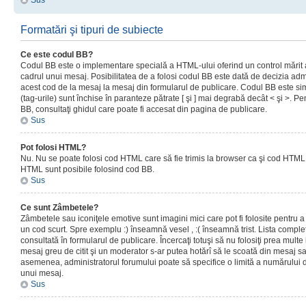
Sus
Formatări şi tipuri de subiecte
Ce este codul BB?
Codul BB este o implementare specială a HTML-ului oferind un control mărit a
cadrul unui mesaj. Posibilitatea de a folosi codul BB este dată de decizia admi
acest cod de la mesaj la mesaj din formularul de publicare. Codul BB este sim
(tag-urile) sunt închise în paranteze pătrate [ şi ] mai degrabă decât < şi >. P
BB, consultaţi ghidul care poate fi accesat din pagina de publicare.
Sus
Pot folosi HTML?
Nu. Nu se poate folosi cod HTML care să fie trimis la browser ca şi cod HTML. 
HTML sunt posibile folosind cod BB.
Sus
Ce sunt Zâmbetele?
Zâmbetele sau iconiţele emotive sunt imagini mici care pot fi folosite pentru
un cod scurt. Spre exemplu :) înseamnă vesel , :( înseamnă trist. Lista complet
consultată în formularul de publicare. Încercaţi totuşi să nu folosiţi prea mult
mesaj greu de citit şi un moderator s-ar putea hotărî să le scoată din mesaj s
asemenea, administratorul forumului poate să specifice o limită a numărului d
unui mesaj.
Sus