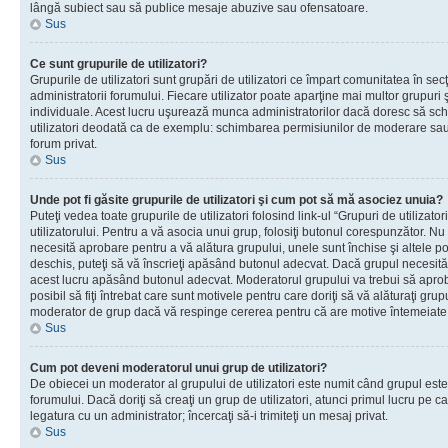
lângă subiect sau să publice mesaje abuzive sau ofensatoare.
Sus
Ce sunt grupurile de utilizatori?
Grupurile de utilizatori sunt grupări de utilizatori ce împart comunitatea în secţ
administratorii forumului. Fiecare utilizator poate aparţine mai multor grupuri 
individuale. Acest lucru uşurează munca administratorilor dacă doresc să sch
utilizatori deodată ca de exemplu: schimbarea permisiunilor de moderare sau 
forum privat.
Sus
Unde pot fi găsite grupurile de utilizatori şi cum pot să mă asociez unuia?
Puteţi vedea toate grupurile de utilizatori folosind link-ul “Grupuri de utilizato
utilizatorului. Pentru a vă asocia unui grup, folosiţi butonul corespunzător. N
necesită aprobare pentru a vă alătura grupului, unele sunt închise şi altele p
deschis, puteţi să vă înscrieţi apăsând butonul adecvat. Dacă grupul necesită
acest lucru apăsând butonul adecvat. Moderatorul grupului va trebui să apr
posibil să fiţi întrebat care sunt motivele pentru care doriţi să vă alăturaţi gru
moderator de grup dacă vă respinge cererea pentru că are motive întemeiate
Sus
Cum pot deveni moderatorul unui grup de utilizatori?
De obiecei un moderator al grupului de utilizatori este numit când grupul este
forumului. Dacă doriţi să creaţi un grup de utilizatori, atunci primul lucru pe car
legatura cu un administrator; încercaţi să-i trimiteţi un mesaj privat.
Sus