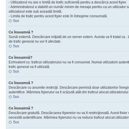
- Utilizatorul nu are o limită de trafic suficientă pentru a descărca acest fişier.
- Administratorul a stabilit un număr minim de mesaje pentru ca un utilizator s
utilizatorul este sub această limită.
- Limita de trafic pentru acest fişier este în întregime consumată.
Sus
Ce înseamnă ?
Sursă externă. Descărcare iniţiată de un server extern. Acesta va fi tratat ca . Lim
de trafic general nu vor fi afectate.
Sus
Ce înseamnă?
Echivalent cu: traficul utilizatorului nu va fi consumat. Numai utilizatorii autent
trafic general va fi utilizată.
Sus
Ce înseamnă ?
Descărcare cu anumite restricţii. Descărcare permisă doar utilizatorilor înregist
autentifice. Mărimea fişierului va fi scăzută atât din traficul alocat utilizatorului 
Sus
Ce înseamnă ?
Descărcare gratuită. Descărcarea fişierelor nu va fi restricţionată. Acest fisier 
necesită autentificare. Mărimea fişierului nu va reduce traficul alocat utilizato
Sus