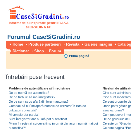
Informatie si inspiratie pentru CASA
si GRADINA ta!
Forumul CaseSiGradini.ro
Home
Produse parteneri
Revista
Galerie imagini
Catalog
Dictionar
Shop
Forum
Prima pagină
Întrebări puse frecvent
Probleme de autentificare şi înregistrare
Niveluri de utilizat
De ce nu mă pot autentifica?
Cine sunt administra
De ce trebuie să mă înregistrez?
Cine sunt moderator
De ce sunt scos afară din forum automat?
Ce sunt grupurile de 
Cum fac să nu îmi apară numele de utilizator în lista de
Unde pot fi găsite gr
utilizatori conectaţi?
asociez unuia?
Mi-am pierdut parola!
Cum pot deveni moder
Sunt înregistrat dar nu mă pot autentifica!
De ce grupurile de uti
M-am înregistrat cu ceva timp în urmă dar acum nu mă mai pot
Ce este un “Grup imp
autentifica?!
Ce este pagina "Ec