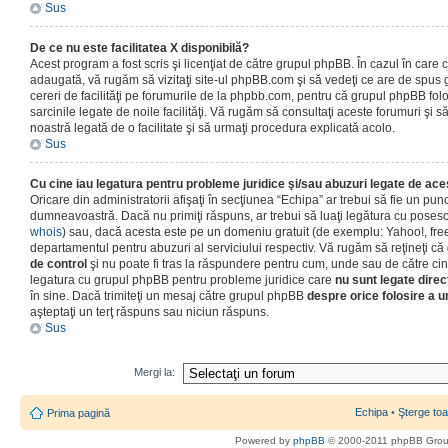
Sus
De ce nu este facilitatea X disponibilă?
Acest program a fost scris şi licenţiat de către grupul phpBB. În cazul în care co
adaugată, vă rugăm să vizitaţi site-ul phpBB.com şi să vedeţi ce are de spus
cereri de facilităţi pe forumurile de la phpbb.com, pentru că grupul phpBB fo
sarcinile legate de noile facilităţi. Vă rugăm să consultaţi aceste forumuri şi s
noastră legată de o facilitate şi să urmaţi procedura explicată acolo.
Sus
Cu cine iau legatura pentru probleme juridice şi/sau abuzuri legate de ac
Oricare din administratorii afişaţi în secţiunea “Echipa” ar trebui să fie un punc
dumneavoastră. Dacă nu primiţi răspuns, ar trebui să luaţi legătura cu poseso
whois
) sau, dacă acesta este pe un domeniu gratuit (de exemplu: Yahoo!, free
departamentul pentru abuzuri al serviciului respectiv. Vă rugăm să reţineţi 
de control
şi nu poate fi tras la răspundere pentru cum, unde sau de către cin
legatura cu grupul phpBB pentru probleme juridice care
nu sunt legate direc
în sine. Dacă trimiteţi un mesaj către grupul phpBB
despre orice folosire a un
aşteptaţi un terţ răspuns sau niciun răspuns.
Sus
Mergi la:
Echipa
•
Şterge toa
Prima pagină
Powered by
phpBB
© 2000-2011 phpBB Gro