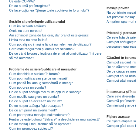
Ce este COPPA?
De ce nu mă pot înregistra?
Mesaje private
Ce face opţiunea “Şterge toate cookie-urile forumului”?
Nu pot trimite mesaj
Tot primesc mesaje 
Setările şi preferinţele utilizatorului
Am primit spam-uri 
Cum îmi schimb setările?
Orele nu sunt corecte!
Prieteni şi persoa
Am schimbat zona de fus orar, dar ora tot este greşită!
Ce este lista de pri
Limba mea nu este în listă!
Cum pot adăuga/şterg
Cum pot afişa o imagine lângă numele meu de utilizator?
persoane neagreat
Care este rangul meu şi cum il pot schimba?
De ce când folosesc legătura de email al unui utilizator îmi cere
Căutând în forumu
să mă autentific?
Cum pot să caut înt
De ce căutarea mea 
Probleme de scriere/publicare al mesajelor
De ce căutarea mea
Cum deschid un subiect în forum?
Cum pot căuta utiliz
Cum pot modifica sau şterge un mesaj?
Cum pot găsi mesaje
Cum pot să îmi adaug semnătură la mesaj?
Cum pot crea un sondaj?
Însemnarea şi însc
De ce nu pot adăuga mai multe opţiuni la sondaj?
Care este diferenţa 
Cum modific sau şterg un sondaj?
Cum mă pot înscrie 
De ce nu pot să accesez un forum?
Cum imi pot şterge î
De ce nu pot adăuga fişiere ataşate?
De ce am primit un avertisment?
Cum pot raporta mesaje unui moderator?
Fişiere ataşate
Pentru ce este butonul "Salvare" la deschiderea unui subiect?
Ce fişiere ataşate 
De ce mesajul meu trebuie să fie aprobat?
Cum pot găsi toate f
Cum îmi promovez subiectul?