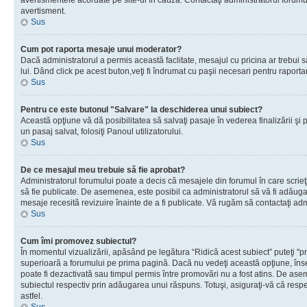
avertismentele acordate pe site-ul în cauză. Contactaţi administratorul forumulu
avertisment.
Sus
Cum pot raporta mesaje unui moderator?
Dacă administratorul a permis această faclitate, mesajul cu pricina ar trebui 
lui. Dând click pe acest buton,veţi fi îndrumat cu paşii necesari pentru raport
Sus
Pentru ce este butonul "Salvare" la deschiderea unui subiect?
Această opţiune vă dă posibilitatea să salvaţi pasaje în vederea finalizării şi pu
un pasaj salvat, folosiţi Panoul utilizatorului.
Sus
De ce mesajul meu trebuie să fie aprobat?
Administratorul forumului poate a decis că mesajele din forumul în care scrieţi
să fie publicate. De asemenea, este posibil ca administratorul să vă fi adăugat 
mesaje recesită revizuire înainte de a fi publicate. Vă rugăm să contactaţi adm
Sus
Cum îmi promovez subiectul?
În momentul vizualizării, apăsând pe legătura “Ridică acest subiect” puteţi "p
superioară a forumului pe prima pagină. Dacă nu vedeţi această opţiune, î
poate fi dezactivată sau timpul permis între promovări nu a fost atins. De as
subiectul respectiv prin adăugarea unui răspuns. Totuşi, asiguraţi-vă că respe
astfel.