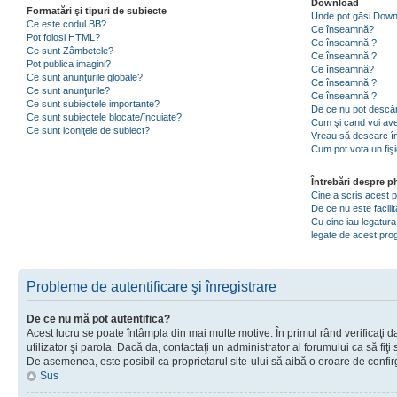
Download
Formatări şi tipuri de subiecte
Unde pot găsi Dow
Ce este codul BB?
Ce înseamnă?
Pot folosi HTML?
Ce înseamnă ?
Ce sunt Zâmbetele?
Ce înseamnă ?
Pot publica imagini?
Ce înseamnă?
Ce sunt anunţurile globale?
Ce înseamnă ?
Ce sunt anunţurile?
Ce înseamnă ?
Ce sunt subiectele importante?
De ce nu pot descăr
Ce sunt subiectele blocate/încuiate?
Cum şi cand voi ave
Ce sunt iconiţele de subiect?
Vreau să descarc în
Cum pot vota un fiş
Întrebări despre 
Cine a scris acest
De ce nu este facili
Cu cine iau legatura
legate de acest pr
Probleme de autentificare şi înregistrare
De ce nu mă pot autentifica?
Acest lucru se poate întâmpla din mai multe motive. În primul rând verificaţi d
utilizator şi parola. Dacă da, contactaţi un administrator al forumului ca să fiţi 
De asemenea, este posibil ca proprietarul site-ului să aibă o eroare de confir
Sus