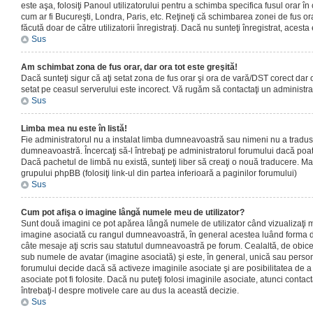
este aşa, folosiţi Panoul utilizatorului pentru a schimba specifica fusul orar în
cum ar fi Bucureşti, Londra, Paris, etc. Reţineţi că schimbarea zonei de fus orar
făcută doar de către utilizatorii înregistraţi. Dacă nu sunteţi înregistrat, aces
Sus
Am schimbat zona de fus orar, dar ora tot este greşită!
Dacă sunteţi sigur că aţi setat zona de fus orar şi ora de vară/DST corect dar o
setat pe ceasul serverului este incorect. Vă rugăm să contactaţi un administr
Sus
Limba mea nu este în listă!
Fie administratorul nu a instalat limba dumneavoastră sau nimeni nu a tradus
dumneavoastră. Încercaţi să-l întrebaţi pe administratorul forumului dacă poat
Dacă pachetul de limbă nu există, sunteţi liber să creaţi o nouă traducere. Mai 
grupului phpBB (folosiţi link-ul din partea inferioară a paginilor forumului)
Sus
Cum pot afişa o imagine lângă numele meu de utilizator?
Sunt două imagini ce pot apărea lângă numele de utilizator când vizualizaţi m
imagine asociată cu rangul dumneavoastră, în general acestea luând forma de
câte mesaje aţi scris sau statutul dumneavoastră pe forum. Cealaltă, de obic
sub numele de avatar (imagine asociată) şi este, în general, unică sau personal
forumului decide dacă să activeze imaginile asociate şi are posibilitatea de a
asociate pot fi folosite. Dacă nu puteţi folosi imaginile asociate, atunci contact
întrebaţi-l despre motivele care au dus la această decizie.
Sus