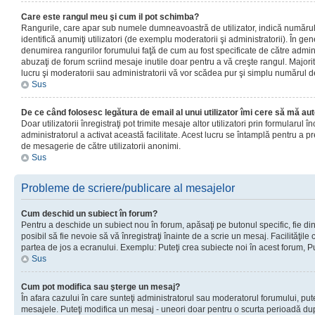
Care este rangul meu şi cum il pot schimba?
Rangurile, care apar sub numele dumneavoastră de utilizator, indică numărul 
identifică anumiţi utilizatori (de exemplu moderatorii şi administratorii). În ge
denumirea rangurilor forumului faţă de cum au fost specificate de către admin
abuzaţi de forum scriind mesaje inutile doar pentru a vă creşte rangul. Majorit
lucru şi moderatorii sau administratorii vă vor scădea pur şi simplu numărul 
Sus
De ce când folosesc legătura de email al unui utilizator îmi cere să mă aut
Doar utilizatorii înregistraţi pot trimite mesaje altor utilizatori prin formularul
administratorul a activat această facilitate. Acest lucru se întamplă pentru a p
de mesagerie de către utilizatorii anonimi.
Sus
Probleme de scriere/publicare al mesajelor
Cum deschid un subiect în forum?
Pentru a deschide un subiect nou în forum, apăsaţi pe butonul specific, fie din
posibil să fie nevoie să vă înregistraţi înainte de a scrie un mesaj. Facilităţile
partea de jos a ecranului. Exemplu: Puteţi crea subiecte noi în acest forum, Pu
Sus
Cum pot modifica sau şterge un mesaj?
În afara cazului în care sunteţi administratorul sau moderatorul forumului, put
mesajele. Puteţi modifica un mesaj - uneori doar pentru o scurta perioadă d