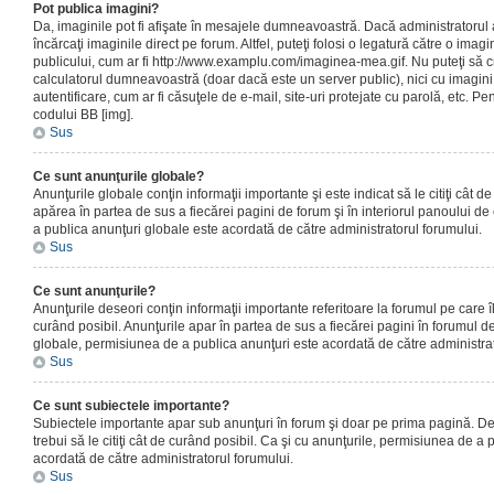
Pot publica imagini?
Da, imaginile pot fi afişate în mesajele dumneavoastră. Dacă administratorul a
încărcaţi imaginile direct pe forum. Altfel, puteţi folosi o legatură către o ima
publicului, cum ar fi http://www.examplu.com/imaginea-mea.gif. Nu puteţi să cr
calculatorul dumneavoastră (doar dacă este un server public), nici cu imagin
autentificare, cum ar fi căsuţele de e-mail, site-uri protejate cu parolă, etc. Pen
codului BB [img].
Sus
Ce sunt anunţurile globale?
Anunţurile globale conţin informaţii importante şi este indicat să le citiţi cât d
apărea în partea de sus a fiecărei pagini de forum şi în interiorul panoului de 
a publica anunţuri globale este acordată de către administratorul forumului.
Sus
Ce sunt anunţurile?
Anunţurile deseori conţin informaţii importante referitoare la forumul pe care îl 
curând posibil. Anunţurile apar în partea de sus a fiecărei pagini în forumul de
globale, permisiunea de a publica anunţuri este acordată de către administrat
Sus
Ce sunt subiectele importante?
Subiectele importante apar sub anunţuri în forum şi doar pe prima pagină. Des
trebui să le citiţi cât de curând posibil. Ca şi cu anunţurile, permisiunea de a
acordată de către administratorul forumului.
Sus