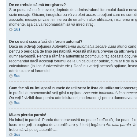
De ce trebuie să mă înregistrez?
S-ar putea să nu fie nevoie, depinde de adminstratorul forumului dacă e nevoi
scrie mesaje. Oricum, înregistrarea vă va oferi acces la opţiuni care nu sunt dis
asociate, mesaje private, trimiterea de email-uri altor utilizatori, înscrierea î
momente, aşa că vă recomandăm să vă înregistraţi.
Sus
De ce sunt scos afară din forum automat?
Dacă nu activaţi opţiunea
Autentifică-mă automat la fiecare vizită
atunci când v
pentru o perioadă de timp prestabilită. Această măsură previne ca altcineva 
dumneavoastră. Pentru a rămâne autentificat tot timpul, bifaţi această opţiune 
recomandat dacă accesaţi forumul de la un calculator public, cum ar fi de la o 
calculatoare (la liceu/universitate etc.). Dacă nu vedeţi această opţiune, îns
adminstrator al forumului.
Sus
Cum fac să nu îmi apară numele de utilizator în lista de utilizatori conectaţ
În profilul dumneavoastră veţi găsi o opţiune
Ascunde indicatorul de conecta
Da
veţi fi vizibil doar pentru administratori, moderatori şi pentru dumneavoastr
Sus
Mi-am pierdut parola!
Nu intraţi în panică! Parola dumneavoastră nu poate fi refăcută, dar poate fi r
lucru, mergeţi la pagina de autentificare şi folosiţi legătura
Am uitat parola
. Ur
trebui să vă puteţi autentifica.
Sus