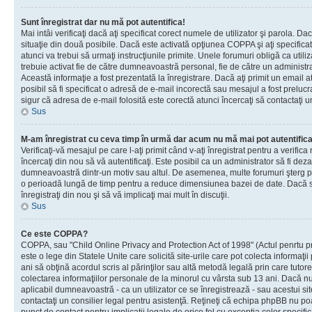
Sunt înregistrat dar nu mă pot autentifica!
Mai intâi verificaţi dacă aţi specificat corect numele de utilizator şi parola. Da
situaţie din două posibile. Dacă este activată opţiunea COPPA şi aţi specificat 
atunci va trebui să urmaţi instrucţiunile primite. Unele forumuri obligă ca utilizat
trebuie activat fie de către dumneavoastră personal, fie de către un administrat
Această informaţie a fost prezentată la înregistrare. Dacă aţi primit un email a
posibil să fi specificat o adresă de e-mail incorectă sau mesajul a fost prelucr
sigur că adresa de e-mail folosită este corectă atunci încercaţi să contactaţi u
Sus
M-am înregistrat cu ceva timp în urmă dar acum nu mă mai pot autentific
Verificaţi-vă mesajul pe care l-aţi primit când v-aţi înregistrat pentru a verifica
încercaţi din nou să vă autentificaţi. Este posibil ca un administrator să fi dezac
dumneavoastră dintr-un motiv sau altul. De asemenea, multe forumuri şterg peri
o perioadă lungă de timp pentru a reduce dimensiunea bazei de date. Dacă s-a
înregistraţi din nou şi să vă implicaţi mai mult în discuţii.
Sus
Ce este COPPA?
COPPA, sau "Child Online Privacy and Protection Act of 1998" (Actul penrtu pro
este o lege din Statele Unite care solicită site-urile care pot colecta informaţi
ani să obţină acordul scris al părinţilor sau altă metodă legală prin care tutore
colectarea informaţiilor personale de la minorul cu vârsta sub 13 ani. Dacă nu
aplicabil dumneavoastră - ca un utilizator ce se înregistrează - sau acestui site
contactaţi un consilier legal pentru asistenţă. Reţineţi că echipa phpBB nu poat