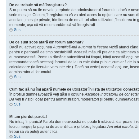
De ce trebuie să mă înregistrez?
S-ar putea să nu fie nevoie, depinde de adminstratorul forumului dacă e nevoi
scrie mesaje. Oricum, înregistrarea vă va oferi acces la opţiuni care nu sunt dis
asociate, mesaje private, trimiterea de email-uri altor utilizatori, înscrierea î
momente, aşa că vă recomandăm să vă înregistraţi.
Sus
De ce sunt scos afară din forum automat?
Dacă nu activaţi opţiunea
Autentifică-mă automat la fiecare vizită
atunci când v
pentru o perioadă de timp prestabilită. Această măsură previne ca altcineva 
dumneavoastră. Pentru a rămâne autentificat tot timpul, bifaţi această opţiune 
recomandat dacă accesaţi forumul de la un calculator public, cum ar fi de la o 
calculatoare (la liceu/universitate etc.). Dacă nu vedeţi această opţiune, îns
adminstrator al forumului.
Sus
Cum fac să nu îmi apară numele de utilizator în lista de utilizatori conectaţ
În profilul dumneavoastră veţi găsi o opţiune
Ascunde indicatorul de conecta
Da
veţi fi vizibil doar pentru administratori, moderatori şi pentru dumneavoastr
Sus
Mi-am pierdut parola!
Nu intraţi în panică! Parola dumneavoastră nu poate fi refăcută, dar poate fi r
lucru, mergeţi la pagina de autentificare şi folosiţi legătura
Am uitat parola
. Ur
trebui să vă puteţi autentifica.
Sus