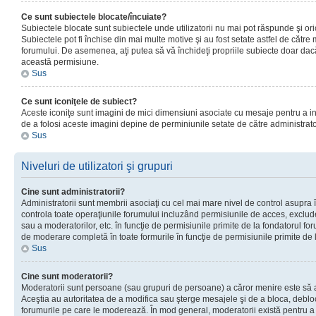
Ce sunt subiectele blocate/încuiate?
Subiectele blocate sunt subiectele unde utilizatorii nu mai pot răspunde şi or
Subiectele pot fi închise din mai multe motive şi au fost setate astfel de către
forumului. De asemenea, aţi putea să vă închideţi propriile subiecte doar dac
această permisiune.
Sus
Ce sunt iconiţele de subiect?
Aceste iconiţe sunt imagini de mici dimensiuni asociate cu mesaje pentru a ind
de a folosi aceste imagini depine de perminiunile setate de către administrato
Sus
Niveluri de utilizatori şi grupuri
Cine sunt administratorii?
Administratorii sunt membrii asociaţi cu cel mai mare nivel de control asupra în
controla toate operaţiunile forumului incluzând permisiunile de acces, excluder
sau a moderatorilor, etc. în funcţie de permisiunile primite de la fondatorul 
de moderare completă în toate formurile în funcţie de permisiunile primite de 
Sus
Cine sunt moderatorii?
Moderatorii sunt persoane (sau grupuri de persoane) a căror menire este să a
Aceştia au autoritatea de a modifica sau şterge mesajele şi de a bloca, debloc
forumurile pe care le moderează. În mod general, moderatorii există pentru a av