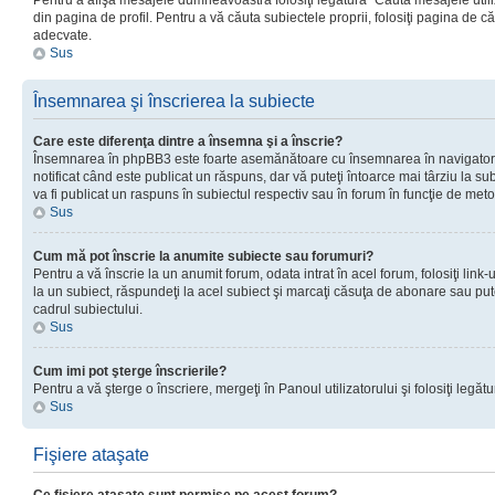
Pentru a afişa mesajele dumneavoastră folosiţi legătura “Căută mesajele utiliz
din pagina de profil. Pentru a vă căuta subiectele proprii, folosiţi pagina de c
adecvate.
Sus
Însemnarea şi înscrierea la subiecte
Care este diferenţa dintre a însemna şi a înscrie?
Însemnarea în phpBB3 este foarte asemănătoare cu însemnarea în navigator
notificat când este publicat un răspuns, dar vă puteţi întoarce mai târziu la subie
va fi publicat un raspuns în subiectul respectiv sau în forum în funcţie de meto
Sus
Cum mă pot înscrie la anumite subiecte sau forumuri?
Pentru a vă înscrie la un anumit forum, odata intrat în acel forum, folosiţi link
la un subiect, răspundeţi la acel subiect şi marcaţi căsuţa de abonare sau put
cadrul subiectului.
Sus
Cum imi pot şterge înscrierile?
Pentru a vă şterge o înscriere, mergeţi în Panoul utilizatorului şi folosiţi legătur
Sus
Fişiere ataşate