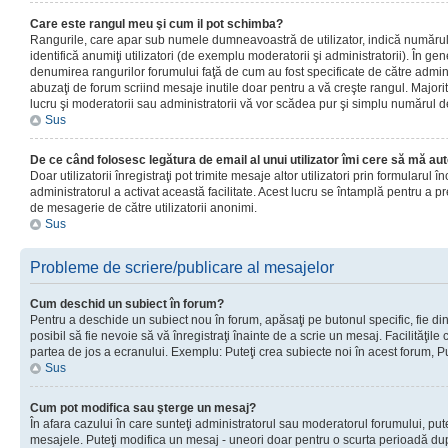
Care este rangul meu şi cum il pot schimba?
Rangurile, care apar sub numele dumneavoastră de utilizator, indică numărul 
identifică anumiţi utilizatori (de exemplu moderatorii şi administratorii). În ge
denumirea rangurilor forumului faţă de cum au fost specificate de către admin
abuzaţi de forum scriind mesaje inutile doar pentru a vă creşte rangul. Majorit
lucru şi moderatorii sau administratorii vă vor scădea pur şi simplu numărul 
Sus
De ce când folosesc legătura de email al unui utilizator îmi cere să mă aut
Doar utilizatorii înregistraţi pot trimite mesaje altor utilizatori prin formularul
administratorul a activat această facilitate. Acest lucru se întamplă pentru a p
de mesagerie de către utilizatorii anonimi.
Sus
Probleme de scriere/publicare al mesajelor
Cum deschid un subiect în forum?
Pentru a deschide un subiect nou în forum, apăsaţi pe butonul specific, fie din
posibil să fie nevoie să vă înregistraţi înainte de a scrie un mesaj. Facilităţile
partea de jos a ecranului. Exemplu: Puteţi crea subiecte noi în acest forum, Pu
Sus
Cum pot modifica sau şterge un mesaj?
În afara cazului în care sunteţi administratorul sau moderatorul forumului, put
mesajele. Puteţi modifica un mesaj - uneori doar pentru o scurta perioadă d