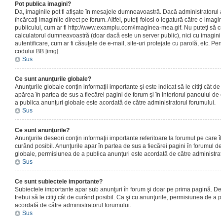
Pot publica imagini?
Da, imaginile pot fi afişate în mesajele dumneavoastră. Dacă administratorul a
încărcaţi imaginile direct pe forum. Altfel, puteţi folosi o legatură către o ima
publicului, cum ar fi http://www.examplu.com/imaginea-mea.gif. Nu puteţi să cr
calculatorul dumneavoastră (doar dacă este un server public), nici cu imagin
autentificare, cum ar fi căsuţele de e-mail, site-uri protejate cu parolă, etc. Pen
codului BB [img].
Sus
Ce sunt anunţurile globale?
Anunţurile globale conţin informaţii importante şi este indicat să le citiţi cât d
apărea în partea de sus a fiecărei pagini de forum şi în interiorul panoului de 
a publica anunţuri globale este acordată de către administratorul forumului.
Sus
Ce sunt anunţurile?
Anunţurile deseori conţin informaţii importante referitoare la forumul pe care îl 
curând posibil. Anunţurile apar în partea de sus a fiecărei pagini în forumul de
globale, permisiunea de a publica anunţuri este acordată de către administrat
Sus
Ce sunt subiectele importante?
Subiectele importante apar sub anunţuri în forum şi doar pe prima pagină. Des
trebui să le citiţi cât de curând posibil. Ca şi cu anunţurile, permisiunea de a
acordată de către administratorul forumului.
Sus