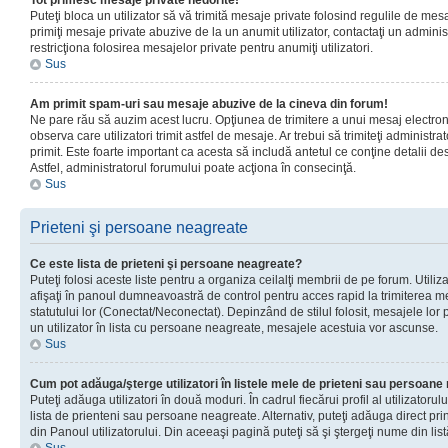
Tot primesc mesaje private nedorite!
Puteţi bloca un utilizator să vă trimită mesaje private folosind regulile de mes
primiţi mesaje private abuzive de la un anumit utilizator, contactaţi un adminis
restricţiona folosirea mesajelor private pentru anumiţi utilizatori.
Sus
Am primit spam-uri sau mesaje abuzive de la cineva din forum!
Ne pare rău să auzim acest lucru. Opţiunea de trimitere a unui mesaj electro
observa care utilizatori trimit astfel de mesaje. Ar trebui să trimiteţi administ
primit. Este foarte important ca acesta să includă antetul ce conţine detalii des
Astfel, administratorul forumului poate acţiona în consecinţă.
Sus
Prieteni şi persoane neagreate
Ce este lista de prieteni şi persoane neagreate?
Puteţi folosi aceste liste pentru a organiza ceilalţi membrii de pe forum. Utilizat
afişaţi în panoul dumneavoastră de control pentru acces rapid la trimiterea me
statutului lor (Conectat/Neconectat). Depinzând de stilul folosit, mesajele lor
un utilizator în lista cu persoane neagreate, mesajele acestuia vor ascunse.
Sus
Cum pot adăuga/şterge utilizatori în listele mele de prieteni sau persoan
Puteţi adăuga utilizatori în două moduri. În cadrul fiecărui profil al utilizatorul
lista de prienteni sau persoane neagreate. Alternativ, puteţi adăuga direct pri
din Panoul utilizatorului. Din aceeaşi pagină puteţi să şi ştergeţi nume din list