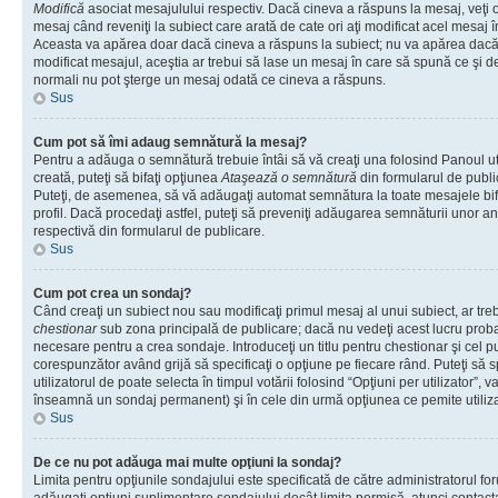
Modifică
asociat mesajulului respectiv. Dacă cineva a răspuns la mesaj, veţi 
mesaj când reveniţi la subiect care arată de cate ori aţi modificat acel mesaj 
Aceasta va apărea doar dacă cineva a răspuns la subiect; nu va apărea dacă
modificat mesajul, aceştia ar trebui să lase un mesaj în care să spună ce şi de 
normali nu pot şterge un mesaj odată ce cineva a răspuns.
Sus
Cum pot să îmi adaug semnătură la mesaj?
Pentru a adăuga o semnătură trebuie întâi să vă creaţi una folosind Panoul ut
creată, puteţi să bifaţi opţiunea
Ataşează o semnătură
din formularul de publ
Puteţi, de asemenea, să vă adăugaţi automat semnătura la toate mesajele b
profil. Dacă procedaţi astfel, puteţi să preveniţi adăugarea semnăturii unor a
respectivă din formularul de publicare.
Sus
Cum pot crea un sondaj?
Când creaţi un subiect nou sau modificaţi primul mesaj al unui subiect, ar tre
chestionar
sub zona principală de publicare; dacă nu vedeţi acest lucru probab
necesare pentru a crea sondaje. Introduceţi un titlu pentru chestionar şi cel p
corespunzător având grijă să specificaţi o opţiune pe fiecare rând. Puteţi să s
utilizatorul de poate selecta în timpul votării folosind “Opţiuni per utilizator”, v
înseamnă un sondaj permanent) şi în cele din urmă opţiunea ce pemite utilizat
Sus
De ce nu pot adăuga mai multe opţiuni la sondaj?
Limita pentru opţiunile sondajului este specificată de către administratorul fo