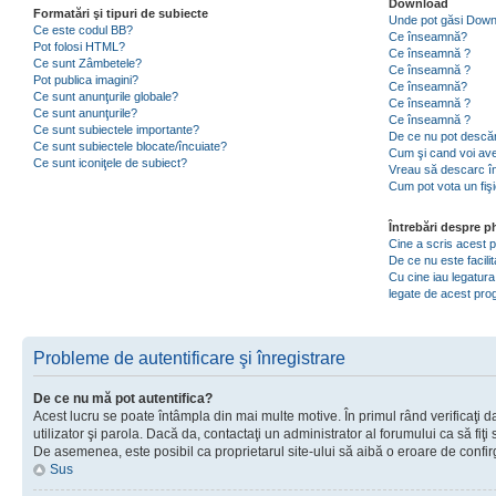
Download
Formatări şi tipuri de subiecte
Unde pot găsi Dow
Ce este codul BB?
Ce înseamnă?
Pot folosi HTML?
Ce înseamnă ?
Ce sunt Zâmbetele?
Ce înseamnă ?
Pot publica imagini?
Ce înseamnă?
Ce sunt anunţurile globale?
Ce înseamnă ?
Ce sunt anunţurile?
Ce înseamnă ?
Ce sunt subiectele importante?
De ce nu pot descăr
Ce sunt subiectele blocate/încuiate?
Cum şi cand voi ave
Ce sunt iconiţele de subiect?
Vreau să descarc în
Cum pot vota un fiş
Întrebări despre 
Cine a scris acest
De ce nu este facili
Cu cine iau legatura
legate de acest pr
Probleme de autentificare şi înregistrare
De ce nu mă pot autentifica?
Acest lucru se poate întâmpla din mai multe motive. În primul rând verificaţi d
utilizator şi parola. Dacă da, contactaţi un administrator al forumului ca să fiţi 
De asemenea, este posibil ca proprietarul site-ului să aibă o eroare de confir
Sus