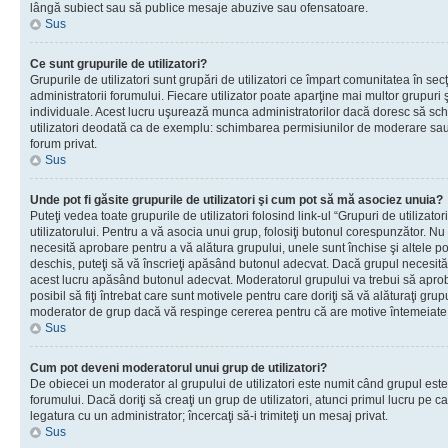
lângă subiect sau să publice mesaje abuzive sau ofensatoare.
Sus
Ce sunt grupurile de utilizatori?
Grupurile de utilizatori sunt grupări de utilizatori ce împart comunitatea în secţ
administratorii forumului. Fiecare utilizator poate aparţine mai multor grupuri 
individuale. Acest lucru uşurează munca administratorilor dacă doresc să sch
utilizatori deodată ca de exemplu: schimbarea permisiunilor de moderare sau 
forum privat.
Sus
Unde pot fi găsite grupurile de utilizatori şi cum pot să mă asociez unuia?
Puteţi vedea toate grupurile de utilizatori folosind link-ul “Grupuri de utilizato
utilizatorului. Pentru a vă asocia unui grup, folosiţi butonul corespunzător. N
necesită aprobare pentru a vă alătura grupului, unele sunt închise şi altele p
deschis, puteţi să vă înscrieţi apăsând butonul adecvat. Dacă grupul necesită
acest lucru apăsând butonul adecvat. Moderatorul grupului va trebui să apr
posibil să fiţi întrebat care sunt motivele pentru care doriţi să vă alăturaţi gru
moderator de grup dacă vă respinge cererea pentru că are motive întemeiate
Sus
Cum pot deveni moderatorul unui grup de utilizatori?
De obiecei un moderator al grupului de utilizatori este numit când grupul este
forumului. Dacă doriţi să creaţi un grup de utilizatori, atunci primul lucru pe car
legatura cu un administrator; încercaţi să-i trimiteţi un mesaj privat.
Sus