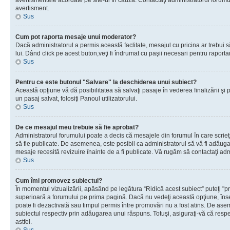
avertismentele acordate pe site-ul în cauză. Contactaţi administratorul forumulu
avertisment.
Sus
Cum pot raporta mesaje unui moderator?
Dacă administratorul a permis această faclitate, mesajul cu pricina ar trebui 
lui. Dând click pe acest buton,veţi fi îndrumat cu paşii necesari pentru raport
Sus
Pentru ce este butonul "Salvare" la deschiderea unui subiect?
Această opţiune vă dă posibilitatea să salvaţi pasaje în vederea finalizării şi pu
un pasaj salvat, folosiţi Panoul utilizatorului.
Sus
De ce mesajul meu trebuie să fie aprobat?
Administratorul forumului poate a decis că mesajele din forumul în care scrieţi
să fie publicate. De asemenea, este posibil ca administratorul să vă fi adăugat 
mesaje recesită revizuire înainte de a fi publicate. Vă rugăm să contactaţi adm
Sus
Cum îmi promovez subiectul?
În momentul vizualizării, apăsând pe legătura “Ridică acest subiect” puteţi "p
superioară a forumului pe prima pagină. Dacă nu vedeţi această opţiune, î
poate fi dezactivată sau timpul permis între promovări nu a fost atins. De as
subiectul respectiv prin adăugarea unui răspuns. Totuşi, asiguraţi-vă că respe
astfel.