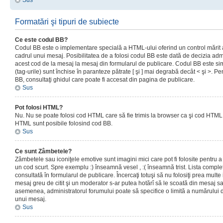
Sus
Formatări şi tipuri de subiecte
Ce este codul BB?
Codul BB este o implementare specială a HTML-ului oferind un control mărit a
cadrul unui mesaj. Posibilitatea de a folosi codul BB este dată de decizia admi
acest cod de la mesaj la mesaj din formularul de publicare. Codul BB este sim
(tag-urile) sunt închise în paranteze pătrate [ şi ] mai degrabă decât < şi >. P
BB, consultaţi ghidul care poate fi accesat din pagina de publicare.
Sus
Pot folosi HTML?
Nu. Nu se poate folosi cod HTML care să fie trimis la browser ca şi cod HTML. 
HTML sunt posibile folosind cod BB.
Sus
Ce sunt Zâmbetele?
Zâmbetele sau iconiţele emotive sunt imagini mici care pot fi folosite pentru
un cod scurt. Spre exemplu :) înseamnă vesel , :( înseamnă trist. Lista complet
consultată în formularul de publicare. Încercaţi totuşi să nu folosiţi prea mult
mesaj greu de citit şi un moderator s-ar putea hotărî să le scoată din mesaj s
asemenea, administratorul forumului poate să specifice o limită a numărului d
unui mesaj.
Sus