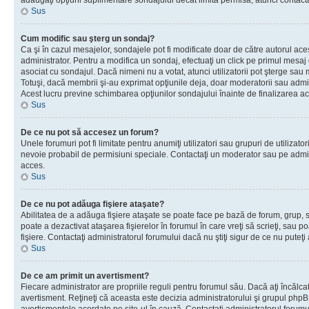
adăugaţi opţiuni suplimentare sondajului decât limita permisă, atunci contacta
Sus
Cum modific sau şterg un sondaj?
Ca şi în cazul mesajelor, sondajele pot fi modificate doar de către autorul ac
administrator. Pentru a modifica un sondaj, efectuaţi un click pe primul mesaj
asociat cu sondajul. Dacă nimeni nu a votat, atunci utilizatorii pot şterge sau 
Totuşi, dacă membrii şi-au exprimat opţiunile deja, doar moderatorii sau admini
Acest lucru previne schimbarea opţiunilor sondajului înainte de finalizarea ac
Sus
De ce nu pot să accesez un forum?
Unele forumuri pot fi limitate pentru anumiţi utilizatori sau grupuri de utilizatori
nevoie probabil de permisiuni speciale. Contactaţi un moderator sau pe admin
acces.
Sus
De ce nu pot adăuga fişiere ataşate?
Abilitatea de a adăuga fişiere ataşate se poate face pe bază de forum, grup, sa
poate a dezactivat ataşarea fişierelor în forumul în care vreţi să scrieţi, sau 
fişiere. Contactaţi administratorul forumului dacă nu ştiţi sigur de ce nu puteţi
Sus
De ce am primit un avertisment?
Fiecare administrator are propriile reguli pentru forumul său. Dacă aţi încălca
avertisment. Reţineţi că aceasta este decizia administratorului şi grupul php