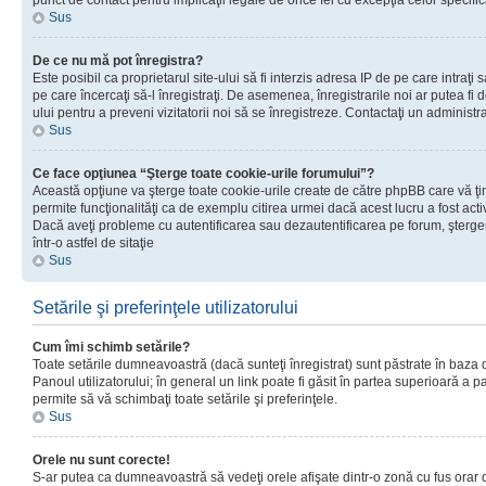
punct de contact pentru implicaţii legale de orice fel cu excepţia celor specific
Sus
De ce nu mă pot înregistra?
Este posibil ca proprietarul site-ului să fi interzis adresa IP de pe care intraţi 
pe care încercaţi să-l înregistraţi. De asemenea, înregistrarile noi ar putea fi d
ului pentru a preveni vizitatorii noi să se înregistreze. Contactaţi un administr
Sus
Ce face opţiunea “Şterge toate cookie-urile forumului”?
Această opţiune va şterge toate cookie-urile create de către phpBB care vă ţ
permite funcţionalităţi ca de exemplu citirea urmei dacă acest lucru a fost acti
Dacă aveţi probleme cu autentificarea sau dezautentificarea pe forum, şterger
într-o astfel de sitaţie
Sus
Setările şi preferinţele utilizatorului
Cum îmi schimb setările?
Toate setările dumneavoastră (dacă sunteţi înregistrat) sunt păstrate în baza de
Panoul utilizatorului; în general un link poate fi găsit în partea superioară a p
permite să vă schimbaţi toate setările şi preferinţele.
Sus
Orele nu sunt corecte!
S-ar putea ca dumneavoastră să vedeţi orele afişate dintr-o zonă cu fus orar di