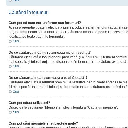
Sus
Căutând în forumuri
Cum pot să caut într-un forum sau forumuri?
Această operaţie poate fi efectuată prin introducerea termenului căutat în că
pagina unui forum sau a unui subiect. Căutarea avansată poate fi accesată fo
localizat pe toate paginile forumului.
Sus
De ce căutarea mea nu returnează niciun rezultat?
Căutarea efectuată a fost probabil prea vagă şi a inclus mulţi termeni comuni
mai specific şi folosiţi opţiunile disponibile în formularul de căutare avansată.
Sus
De ce căutarea mea returnează o pagină goală!?
Căutarea efectuată a returnat prea multe rezultate pentru webserver să le man
fiţi mai specific în termenii folosiţi şi forumurile în care căutarea este efectuată
Sus
Cum pot căuta utilizatori?
Duceţi-vă la secţiunea “Membri” şi folosiţi legătura “Caută un membru”.
Sus
Cum pot găsi mesajele şi subiectele mele?