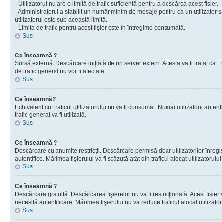
- Utilizatorul nu are o limită de trafic suficientă pentru a descărca acest fişier.
- Administratorul a stabilit un număr minim de mesaje pentru ca un utilizator s
utilizatorul este sub această limită.
- Limita de trafic pentru acest fişier este în întregime consumată.
Sus
Ce înseamnă ?
Sursă externă. Descărcare iniţiată de un server extern. Acesta va fi tratat ca . Lim
de trafic general nu vor fi afectate.
Sus
Ce înseamnă?
Echivalent cu: traficul utilizatorului nu va fi consumat. Numai utilizatorii autent
trafic general va fi utilizată.
Sus
Ce înseamnă ?
Descărcare cu anumite restricţii. Descărcare permisă doar utilizatorilor înregist
autentifice. Mărimea fişierului va fi scăzută atât din traficul alocat utilizatorului 
Sus
Ce înseamnă ?
Descărcare gratuită. Descărcarea fişierelor nu va fi restricţionată. Acest fisier 
necesită autentificare. Mărimea fişierului nu va reduce traficul alocat utilizato
Sus