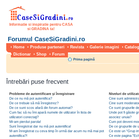
Informatie si inspiratie pentru CASA
si GRADINA ta!
Forumul CaseSiGradini.ro
Home
Produse parteneri
Revista
Galerie imagini
Catalog
Dictionar
Shop
Forum
Prima pagină
Întrebări puse frecvent
Probleme de autentificare şi înregistrare
Niveluri de utilizat
De ce nu mă pot autentifica?
Cine sunt administra
De ce trebuie să mă înregistrez?
Cine sunt moderator
De ce sunt scos afară din forum automat?
Ce sunt grupurile de 
Cum fac să nu îmi apară numele de utilizator în lista de
Unde pot fi găsite gr
utilizatori conectaţi?
asociez unuia?
Mi-am pierdut parola!
Cum pot deveni moder
Sunt înregistrat dar nu mă pot autentifica!
De ce grupurile de uti
M-am înregistrat cu ceva timp în urmă dar acum nu mă mai pot
Ce este un “Grup imp
autentifica?!
Ce este pagina "Ec