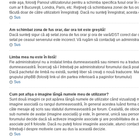
este aşa, folosiţi Panoul utilizatorului pentru a schimba specifica fusul orar în
cum ar fi Bucureşti, Londra, Paris, etc. Reţineţi că schimbarea zonei de fus orar
făcută doar de către utilizatorii înregistraţi. Dacă nu sunteţi înregistrat, aces
Sus
Am schimbat zona de fus orar, dar ora tot este greşită!
Dacă sunteţi sigur că aţi setat zona de fus orar şi ora de vară/DST corect dar o
setat pe ceasul serverului este incorect. Vă rugăm să contactaţi un administr
Sus
Limba mea nu este în listă!
Fie administratorul nu a instalat limba dumneavoastră sau nimeni nu a tradus
dumneavoastră. Încercaţi să-l întrebaţi pe administratorul forumului dacă poat
Dacă pachetul de limbă nu există, sunteţi liber să creaţi o nouă traducere. Mai 
grupului phpBB (folosiţi link-ul din partea inferioară a paginilor forumului)
Sus
Cum pot afişa o imagine lângă numele meu de utilizator?
Sunt două imagini ce pot apărea lângă numele de utilizator când vizualizaţi m
imagine asociată cu rangul dumneavoastră, în general acestea luând forma de
câte mesaje aţi scris sau statutul dumneavoastră pe forum. Cealaltă, de obic
sub numele de avatar (imagine asociată) şi este, în general, unică sau personal
forumului decide dacă să activeze imaginile asociate şi are posibilitatea de a
asociate pot fi folosite. Dacă nu puteţi folosi imaginile asociate, atunci contact
întrebaţi-l despre motivele care au dus la această decizie.
Sus