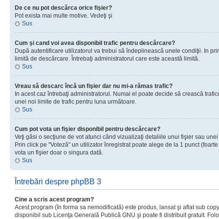
De ce nu pot descărca orice fişier?
Pot exista mai multe motive. Vedeţi şi
Sus
Cum şi cand voi avea disponibil trafic pentru descărcare?
După autentificare utilizatorul va trebui să îndeplinească unele condiţii. In prim
limită de descărcare. Întrebaţi administratorul care este această limită.
Sus
Vreau să descarc încă un fişier dar nu mi-a rămas trafic?
In acest caz întrebaţi administratorul. Numai el poate decide să crească trafic
unei noi limite de trafic pentru luna următoare.
Sus
Cum pot vota un fişier disponibil pentru descărcare?
Veţi găsi o secţiune de vot atunci când vizualizaţi detaliile unui fişier sau unei
Prin click pe "Voteză" un utilizator înregistrat poate alege de la 1 punct (foarte
vota un fişier doar o singura dată.
Sus
Întrebări despre phpBB 3
Cine a scris acest program?
Acest program (în forma sa nemodificată) este produs, lansat şi aflat sub copy
disponibil sub Licenţa Generală Publică GNU şi poate fi distribuit gratuit. Folos