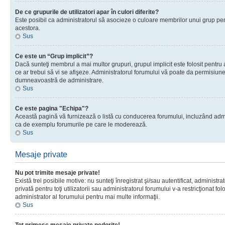
De ce grupurile de utilizatori apar în culori diferite?
Este posibil ca administratorul să asocieze o culoare membrilor unui grup pen
acestora.
Sus
Ce este un “Grup implicit”?
Dacă sunteţi membrul a mai multor grupuri, grupul implicit este folosit pentru
ce ar trebui să vi se afişeze. Administratorul forumului vă poate da permisiun
dumneavoastră de administrare.
Sus
Ce este pagina "Echipa"?
Această pagină vă furnizează o listă cu conducerea forumului, incluzând adminis
ca de exemplu forumurile pe care le moderează.
Sus
Mesaje private
Nu pot trimite mesaje private!
Există trei posibile motive: nu sunteţi înregistrat şi/sau autentificat, administ
privată pentru toţi utilizatorii sau administratorul forumului v-a restricţionat f
administrator al forumului pentru mai multe informaţii.
Sus