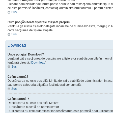
Ce fişiere ataşate sunt permise pe acest forum?
Fiecare administrator de forum poate permite sau restricţiona anumite tipuri de
ce este permis sâ încărcaţi, contactaţi administratorul forumului pentru asisten
Sus
Cum pot găsi toate fişierele ataşate proprii?
Pentru a găsi lista fişierelor ataşate încărcate de dumneavoastră, mergeţi în Pan
către secţiunea de fişiere ataşate.
Sus
Download
Unde pot găsi Download?
Legături către secţiunea de descărcare a fişierelor sunt disponibile în meniul
legătură directă: [
Download
]
Sus
Ce înseamnă?
Descărcarea nu este posibilă. Limita de trafic stabiltă de administratori în ac
sau pentru categoria afişată a fost integral consumată.
Sus
Ce înseamnă ?
Descărcarea nu este posibilă. Motive:
- Descărcare blocată de administrator.
- Utilizatorul nu este autentificat iar descărcarea este permisă doar utilizatorilo