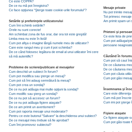
Ce este COPPA?
De ce nu mă pot înregistra?
Mesaje private
Ce face opţiunea “Şterge toate cookie-urile forumului”?
Nu pot trimite mesaj
Tot primesc mesaje 
Setările şi preferinţele utilizatorului
Am primit spam-uri 
Cum îmi schimb setările?
Orele nu sunt corecte!
Prieteni şi persoa
Am schimbat zona de fus orar, dar ora tot este greşită!
Ce este lista de pri
Limba mea nu este în listă!
Cum pot adăuga/şterg
Cum pot afişa o imagine lângă numele meu de utilizator?
persoane neagreat
Care este rangul meu şi cum il pot schimba?
De ce când folosesc legătura de email al unui utilizator îmi cere
Căutând în forumu
să mă autentific?
Cum pot să caut înt
De ce căutarea mea 
Probleme de scriere/publicare al mesajelor
De ce căutarea mea
Cum deschid un subiect în forum?
Cum pot căuta utiliz
Cum pot modifica sau şterge un mesaj?
Cum pot găsi mesaje
Cum pot să îmi adaug semnătură la mesaj?
Cum pot crea un sondaj?
Însemnarea şi însc
De ce nu pot adăuga mai multe opţiuni la sondaj?
Care este diferenţa 
Cum modific sau şterg un sondaj?
Cum mă pot înscrie 
De ce nu pot să accesez un forum?
Cum imi pot şterge î
De ce nu pot adăuga fişiere ataşate?
De ce am primit un avertisment?
Cum pot raporta mesaje unui moderator?
Fişiere ataşate
Pentru ce este butonul "Salvare" la deschiderea unui subiect?
Ce fişiere ataşate 
De ce mesajul meu trebuie să fie aprobat?
Cum pot găsi toate f
Cum îmi promovez subiectul?