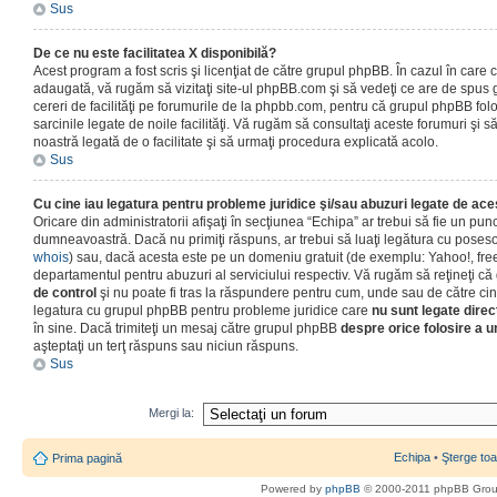
Sus
De ce nu este facilitatea X disponibilă?
Acest program a fost scris şi licenţiat de către grupul phpBB. În cazul în care co
adaugată, vă rugăm să vizitaţi site-ul phpBB.com şi să vedeţi ce are de spus
cereri de facilităţi pe forumurile de la phpbb.com, pentru că grupul phpBB fo
sarcinile legate de noile facilităţi. Vă rugăm să consultaţi aceste forumuri şi s
noastră legată de o facilitate şi să urmaţi procedura explicată acolo.
Sus
Cu cine iau legatura pentru probleme juridice şi/sau abuzuri legate de ac
Oricare din administratorii afişaţi în secţiunea “Echipa” ar trebui să fie un punc
dumneavoastră. Dacă nu primiţi răspuns, ar trebui să luaţi legătura cu poseso
whois
) sau, dacă acesta este pe un domeniu gratuit (de exemplu: Yahoo!, free
departamentul pentru abuzuri al serviciului respectiv. Vă rugăm să reţineţi 
de control
şi nu poate fi tras la răspundere pentru cum, unde sau de către cin
legatura cu grupul phpBB pentru probleme juridice care
nu sunt legate direc
în sine. Dacă trimiteţi un mesaj către grupul phpBB
despre orice folosire a un
aşteptaţi un terţ răspuns sau niciun răspuns.
Sus
Mergi la:
Echipa
•
Şterge toa
Prima pagină
Powered by
phpBB
© 2000-2011 phpBB Gro