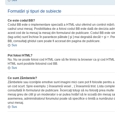
Sus
Formatări şi tipuri de subiecte
Ce este codul BB?
Codul BB este o implementare specială a HTML-ului oferind un control mărit a
cadrul unui mesaj. Posibilitatea de a folosi codul BB este dată de decizia admi
acest cod de la mesaj la mesaj din formularul de publicare. Codul BB este sim
(tag-urile) sunt închise în paranteze pătrate [ şi ] mai degrabă decât < şi >. P
BB, consultaţi ghidul care poate fi accesat din pagina de publicare.
Sus
Pot folosi HTML?
Nu. Nu se poate folosi cod HTML care să fie trimis la browser ca şi cod HTML. 
HTML sunt posibile folosind cod BB.
Sus
Ce sunt Zâmbetele?
Zâmbetele sau iconiţele emotive sunt imagini mici care pot fi folosite pentru
un cod scurt. Spre exemplu :) înseamnă vesel , :( înseamnă trist. Lista complet
consultată în formularul de publicare. Încercaţi totuşi să nu folosiţi prea mult
mesaj greu de citit şi un moderator s-ar putea hotărî să le scoată din mesaj s
asemenea, administratorul forumului poate să specifice o limită a numărului d
unui mesaj.
Sus