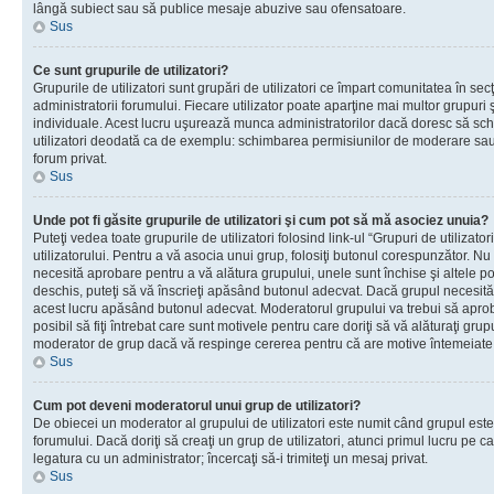
lângă subiect sau să publice mesaje abuzive sau ofensatoare.
Sus
Ce sunt grupurile de utilizatori?
Grupurile de utilizatori sunt grupări de utilizatori ce împart comunitatea în secţ
administratorii forumului. Fiecare utilizator poate aparţine mai multor grupuri 
individuale. Acest lucru uşurează munca administratorilor dacă doresc să sch
utilizatori deodată ca de exemplu: schimbarea permisiunilor de moderare sau 
forum privat.
Sus
Unde pot fi găsite grupurile de utilizatori şi cum pot să mă asociez unuia?
Puteţi vedea toate grupurile de utilizatori folosind link-ul “Grupuri de utilizato
utilizatorului. Pentru a vă asocia unui grup, folosiţi butonul corespunzător. N
necesită aprobare pentru a vă alătura grupului, unele sunt închise şi altele p
deschis, puteţi să vă înscrieţi apăsând butonul adecvat. Dacă grupul necesită
acest lucru apăsând butonul adecvat. Moderatorul grupului va trebui să apr
posibil să fiţi întrebat care sunt motivele pentru care doriţi să vă alăturaţi gru
moderator de grup dacă vă respinge cererea pentru că are motive întemeiate
Sus
Cum pot deveni moderatorul unui grup de utilizatori?
De obiecei un moderator al grupului de utilizatori este numit când grupul este
forumului. Dacă doriţi să creaţi un grup de utilizatori, atunci primul lucru pe car
legatura cu un administrator; încercaţi să-i trimiteţi un mesaj privat.
Sus