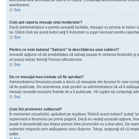
avertismentele acordate pe site-ul în cauză. Contactaţi administratorul forumulu
avertisment.
Sus
Cum pot raporta mesaje unui moderator?
Dacă administratorul a permis această faclitate, mesajul cu pricina ar trebui 
lui. Dând click pe acest buton,veţi fi îndrumat cu paşii necesari pentru raport
Sus
Pentru ce este butonul "Salvare" la deschiderea unui subiect?
Această opţiune vă dă posibilitatea să salvaţi pasaje în vederea finalizării şi pu
un pasaj salvat, folosiţi Panoul utilizatorului.
Sus
De ce mesajul meu trebuie să fie aprobat?
Administratorul forumului poate a decis că mesajele din forumul în care scrieţi
să fie publicate. De asemenea, este posibil ca administratorul să vă fi adăugat 
mesaje recesită revizuire înainte de a fi publicate. Vă rugăm să contactaţi adm
Sus
Cum îmi promovez subiectul?
În momentul vizualizării, apăsând pe legătura “Ridică acest subiect” puteţi "p
superioară a forumului pe prima pagină. Dacă nu vedeţi această opţiune, î
poate fi dezactivată sau timpul permis între promovări nu a fost atins. De as
subiectul respectiv prin adăugarea unui răspuns. Totuşi, asiguraţi-vă că respe
astfel.