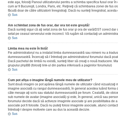
este aşa, folosiţi Panoul utilizatorului pentru a schimba specifica fusul orar în
cum ar fi Bucureşti, Londra, Paris, etc. Reţineţi că schimbarea zonei de fus orar
făcută doar de către utilizatorii înregistraţi. Dacă nu sunteţi înregistrat, aces
Sus
Am schimbat zona de fus orar, dar ora tot este greşită!
Dacă sunteţi sigur că aţi setat zona de fus orar şi ora de vară/DST corect dar o
setat pe ceasul serverului este incorect. Vă rugăm să contactaţi un administr
Sus
Limba mea nu este în listă!
Fie administratorul nu a instalat limba dumneavoastră sau nimeni nu a tradus
dumneavoastră. Încercaţi să-l întrebaţi pe administratorul forumului dacă poat
Dacă pachetul de limbă nu există, sunteţi liber să creaţi o nouă traducere. Mai 
grupului phpBB (folosiţi link-ul din partea inferioară a paginilor forumului)
Sus
Cum pot afişa o imagine lângă numele meu de utilizator?
Sunt două imagini ce pot apărea lângă numele de utilizator când vizualizaţi m
imagine asociată cu rangul dumneavoastră, în general acestea luând forma de
câte mesaje aţi scris sau statutul dumneavoastră pe forum. Cealaltă, de obic
sub numele de avatar (imagine asociată) şi este, în general, unică sau personal
forumului decide dacă să activeze imaginile asociate şi are posibilitatea de a
asociate pot fi folosite. Dacă nu puteţi folosi imaginile asociate, atunci contact
întrebaţi-l despre motivele care au dus la această decizie.
Sus