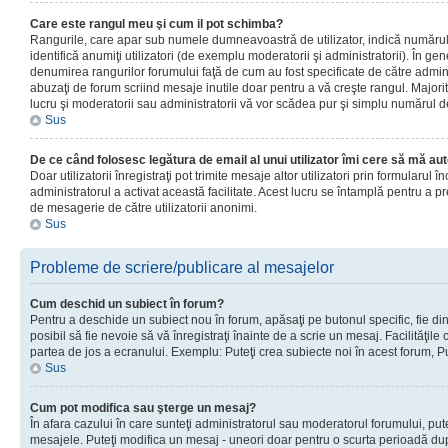
Care este rangul meu şi cum il pot schimba?
Rangurile, care apar sub numele dumneavoastră de utilizator, indică numărul 
identifică anumiţi utilizatori (de exemplu moderatorii şi administratorii). În ge
denumirea rangurilor forumului faţă de cum au fost specificate de către admin
abuzaţi de forum scriind mesaje inutile doar pentru a vă creşte rangul. Majorit
lucru şi moderatorii sau administratorii vă vor scădea pur şi simplu numărul 
Sus
De ce când folosesc legătura de email al unui utilizator îmi cere să mă aut
Doar utilizatorii înregistraţi pot trimite mesaje altor utilizatori prin formularul
administratorul a activat această facilitate. Acest lucru se întamplă pentru a p
de mesagerie de către utilizatorii anonimi.
Sus
Probleme de scriere/publicare al mesajelor
Cum deschid un subiect în forum?
Pentru a deschide un subiect nou în forum, apăsaţi pe butonul specific, fie din
posibil să fie nevoie să vă înregistraţi înainte de a scrie un mesaj. Facilităţile
partea de jos a ecranului. Exemplu: Puteţi crea subiecte noi în acest forum, Pu
Sus
Cum pot modifica sau şterge un mesaj?
În afara cazului în care sunteţi administratorul sau moderatorul forumului, put
mesajele. Puteţi modifica un mesaj - uneori doar pentru o scurta perioadă d