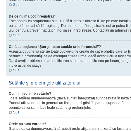
punct de contact pentru implicaţii legale de orice fel cu excepţia celor specific
Sus
De ce nu mă pot înregistra?
Este posibil ca proprietarul site-ului să fi interzis adresa IP de pe care intraţi 
pe care încercaţi să-l înregistraţi. De asemenea, înregistrarile noi ar putea fi d
ului pentru a preveni vizitatorii noi să se înregistreze. Contactaţi un administr
Sus
Ce face opţiunea “Şterge toate cookie-urile forumului”?
Această opţiune va şterge toate cookie-urile create de către phpBB care vă ţ
permite funcţionalităţi ca de exemplu citirea urmei dacă acest lucru a fost acti
Dacă aveţi probleme cu autentificarea sau dezautentificarea pe forum, şterger
într-o astfel de sitaţie
Sus
Setările şi preferinţele utilizatorului
Cum îmi schimb setările?
Toate setările dumneavoastră (dacă sunteţi înregistrat) sunt păstrate în baza de
Panoul utilizatorului; în general un link poate fi găsit în partea superioară a p
permite să vă schimbaţi toate setările şi preferinţele.
Sus
Orele nu sunt corecte!
S-ar putea ca dumneavoastră să vedeţi orele afişate dintr-o zonă cu fus orar di