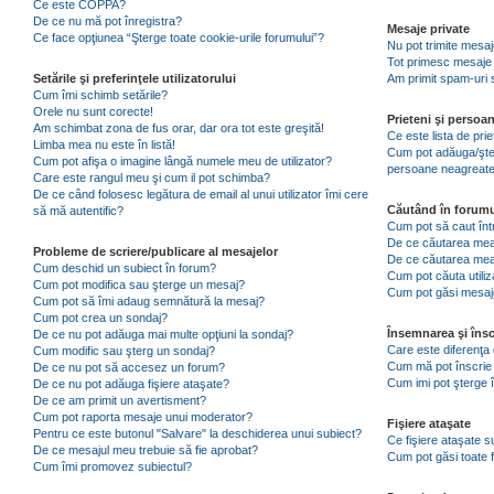
Ce este COPPA?
De ce nu mă pot înregistra?
Mesaje private
Ce face opţiunea “Şterge toate cookie-urile forumului”?
Nu pot trimite mesaj
Tot primesc mesaje 
Setările şi preferinţele utilizatorului
Am primit spam-uri 
Cum îmi schimb setările?
Orele nu sunt corecte!
Prieteni şi persoa
Am schimbat zona de fus orar, dar ora tot este greşită!
Ce este lista de pri
Limba mea nu este în listă!
Cum pot adăuga/şterg
Cum pot afişa o imagine lângă numele meu de utilizator?
persoane neagreat
Care este rangul meu şi cum il pot schimba?
De ce când folosesc legătura de email al unui utilizator îmi cere
Căutând în forumu
să mă autentific?
Cum pot să caut înt
De ce căutarea mea 
Probleme de scriere/publicare al mesajelor
De ce căutarea mea
Cum deschid un subiect în forum?
Cum pot căuta utiliz
Cum pot modifica sau şterge un mesaj?
Cum pot găsi mesaje
Cum pot să îmi adaug semnătură la mesaj?
Cum pot crea un sondaj?
Însemnarea şi însc
De ce nu pot adăuga mai multe opţiuni la sondaj?
Care este diferenţa 
Cum modific sau şterg un sondaj?
Cum mă pot înscrie 
De ce nu pot să accesez un forum?
Cum imi pot şterge î
De ce nu pot adăuga fişiere ataşate?
De ce am primit un avertisment?
Cum pot raporta mesaje unui moderator?
Fişiere ataşate
Pentru ce este butonul "Salvare" la deschiderea unui subiect?
Ce fişiere ataşate 
De ce mesajul meu trebuie să fie aprobat?
Cum pot găsi toate f
Cum îmi promovez subiectul?