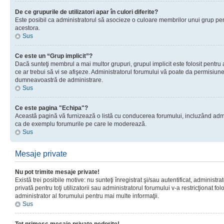
De ce grupurile de utilizatori apar în culori diferite?
Este posibil ca administratorul să asocieze o culoare membrilor unui grup pen
acestora.
Sus
Ce este un “Grup implicit”?
Dacă sunteţi membrul a mai multor grupuri, grupul implicit este folosit pentru
ce ar trebui să vi se afişeze. Administratorul forumului vă poate da permisiun
dumneavoastră de administrare.
Sus
Ce este pagina "Echipa"?
Această pagină vă furnizează o listă cu conducerea forumului, incluzând adminis
ca de exemplu forumurile pe care le moderează.
Sus
Mesaje private
Nu pot trimite mesaje private!
Există trei posibile motive: nu sunteţi înregistrat şi/sau autentificat, administ
privată pentru toţi utilizatorii sau administratorul forumului v-a restricţionat f
administrator al forumului pentru mai multe informaţii.
Sus