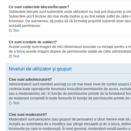
Ce sunt subiectele blocate/încuiate?
Subiectele blocate sunt subiectele unde utilizatorii nu mai pot răspunde şi or
Subiectele pot fi închise din mai multe motive şi au fost setate astfel de către
forumului. De asemenea, aţi putea să vă închideţi propriile subiecte doar dac
această permisiune.
Sus
Ce sunt iconiţele de subiect?
Aceste iconiţe sunt imagini de mici dimensiuni asociate cu mesaje pentru a ind
de a folosi aceste imagini depine de perminiunile setate de către administrato
Sus
Niveluri de utilizatori şi grupuri
Cine sunt administratorii?
Administratorii sunt membrii asociaţi cu cel mai mare nivel de control asupra în
controla toate operaţiunile forumului incluzând permisiunile de acces, excluder
sau a moderatorilor, etc. în funcţie de permisiunile primite de la fondatorul 
de moderare completă în toate formurile în funcţie de permisiunile primite de 
Sus
Cine sunt moderatorii?
Moderatorii sunt persoane (sau grupuri de persoane) a căror menire este să a
Aceştia au autoritatea de a modifica sau şterge mesajele şi de a bloca, debloc
forumurile pe care le moderează. În mod general, moderatorii există pentru a av