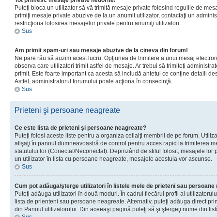
Tot primesc mesaje private nedorite!
Puteţi bloca un utilizator să vă trimită mesaje private folosind regulile de mes
primiţi mesaje private abuzive de la un anumit utilizator, contactaţi un adminis
restricţiona folosirea mesajelor private pentru anumiţi utilizatori.
Sus
Am primit spam-uri sau mesaje abuzive de la cineva din forum!
Ne pare rău să auzim acest lucru. Opţiunea de trimitere a unui mesaj electro
observa care utilizatori trimit astfel de mesaje. Ar trebui să trimiteţi administ
primit. Este foarte important ca acesta să includă antetul ce conţine detalii des
Astfel, administratorul forumului poate acţiona în consecinţă.
Sus
Prieteni şi persoane neagreate
Ce este lista de prieteni şi persoane neagreate?
Puteţi folosi aceste liste pentru a organiza ceilalţi membrii de pe forum. Utilizat
afişaţi în panoul dumneavoastră de control pentru acces rapid la trimiterea me
statutului lor (Conectat/Neconectat). Depinzând de stilul folosit, mesajele lor
un utilizator în lista cu persoane neagreate, mesajele acestuia vor ascunse.
Sus
Cum pot adăuga/şterge utilizatori în listele mele de prieteni sau persoan
Puteţi adăuga utilizatori în două moduri. În cadrul fiecărui profil al utilizatorul
lista de prienteni sau persoane neagreate. Alternativ, puteţi adăuga direct pri
din Panoul utilizatorului. Din aceeaşi pagină puteţi să şi ştergeţi nume din list