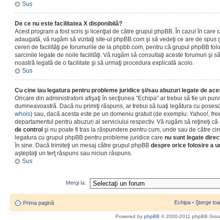
Sus
De ce nu este facilitatea X disponibilă?
Acest program a fost scris şi licenţiat de către grupul phpBB. În cazul în care co
adaugată, vă rugăm să vizitaţi site-ul phpBB.com şi să vedeţi ce are de spus
cereri de facilităţi pe forumurile de la phpbb.com, pentru că grupul phpBB fo
sarcinile legate de noile facilităţi. Vă rugăm să consultaţi aceste forumuri şi s
noastră legată de o facilitate şi să urmaţi procedura explicată acolo.
Sus
Cu cine iau legatura pentru probleme juridice şi/sau abuzuri legate de ac
Oricare din administratorii afişaţi în secţiunea “Echipa” ar trebui să fie un punc
dumneavoastră. Dacă nu primiţi răspuns, ar trebui să luaţi legătura cu poseso
whois
) sau, dacă acesta este pe un domeniu gratuit (de exemplu: Yahoo!, free
departamentul pentru abuzuri al serviciului respectiv. Vă rugăm să reţineţi 
de control
şi nu poate fi tras la răspundere pentru cum, unde sau de către cin
legatura cu grupul phpBB pentru probleme juridice care
nu sunt legate direc
în sine. Dacă trimiteţi un mesaj către grupul phpBB
despre orice folosire a un
aşteptaţi un terţ răspuns sau niciun răspuns.
Sus
Mergi la:
Echipa
•
Şterge toa
Prima pagină
Powered by
phpBB
© 2000-2011 phpBB Gro