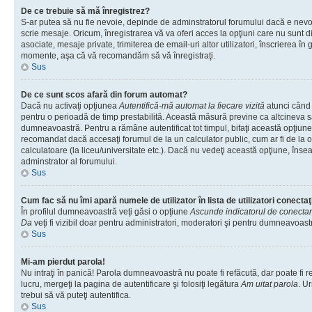
De ce trebuie să mă înregistrez?
S-ar putea să nu fie nevoie, depinde de adminstratorul forumului dacă e nevoi
scrie mesaje. Oricum, înregistrarea vă va oferi acces la opţiuni care nu sunt dis
asociate, mesaje private, trimiterea de email-uri altor utilizatori, înscrierea î
momente, aşa că vă recomandăm să vă înregistraţi.
Sus
De ce sunt scos afară din forum automat?
Dacă nu activaţi opţiunea
Autentifică-mă automat la fiecare vizită
atunci când v
pentru o perioadă de timp prestabilită. Această măsură previne ca altcineva 
dumneavoastră. Pentru a rămâne autentificat tot timpul, bifaţi această opţiune 
recomandat dacă accesaţi forumul de la un calculator public, cum ar fi de la o 
calculatoare (la liceu/universitate etc.). Dacă nu vedeţi această opţiune, îns
adminstrator al forumului.
Sus
Cum fac să nu îmi apară numele de utilizator în lista de utilizatori conectaţ
În profilul dumneavoastră veţi găsi o opţiune
Ascunde indicatorul de conecta
Da
veţi fi vizibil doar pentru administratori, moderatori şi pentru dumneavoastr
Sus
Mi-am pierdut parola!
Nu intraţi în panică! Parola dumneavoastră nu poate fi refăcută, dar poate fi r
lucru, mergeţi la pagina de autentificare şi folosiţi legătura
Am uitat parola
. Ur
trebui să vă puteţi autentifica.
Sus