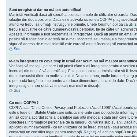
Sunt înregistrat dar nu mă pot autentifica!
Mai intâi verificaţi dacă aţi specificat corect numele de utilizator şi parola. Da
situaţie din două posibile. Dacă este activată opţiunea COPPA şi aţi specificat 
atunci va trebui să urmaţi instrucţiunile primite. Unele forumuri obligă ca utilizat
trebuie activat fie de către dumneavoastră personal, fie de către un administrat
Această informaţie a fost prezentată la înregistrare. Dacă aţi primit un email a
posibil să fi specificat o adresă de e-mail incorectă sau mesajul a fost prelucr
sigur că adresa de e-mail folosită este corectă atunci încercaţi să contactaţi u
Sus
M-am înregistrat cu ceva timp în urmă dar acum nu mă mai pot autentific
Verificaţi-vă mesajul pe care l-aţi primit când v-aţi înregistrat pentru a verifica
încercaţi din nou să vă autentificaţi. Este posibil ca un administrator să fi dezac
dumneavoastră dintr-un motiv sau altul. De asemenea, multe forumuri şterg peri
o perioadă lungă de timp pentru a reduce dimensiunea bazei de date. Dacă s-a
înregistraţi din nou şi să vă implicaţi mai mult în discuţii.
Sus
Ce este COPPA?
COPPA, sau "Child Online Privacy and Protection Act of 1998" (Actul penrtu pro
este o lege din Statele Unite care solicită site-urile care pot colecta informaţi
ani să obţină acordul scris al părinţilor sau altă metodă legală prin care tutore
colectarea informaţiilor personale de la minorul cu vârsta sub 13 ani. Dacă nu
aplicabil dumneavoastră - ca un utilizator ce se înregistrează - sau acestui site
contactaţi un consilier legal pentru asistenţă. Reţineţi că echipa phpBB nu poat