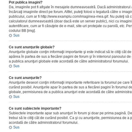
Pot publica imagini?
Da, imaginile pot fi afişate în mesajele dumneavoastră. Dacă administratorul a
încărcaţi imaginile direct pe forum. Altfel, puteţi folosi o legatură către o ima
publicului, cum ar fi http://www.examplu.com/imaginea-mea.gif. Nu puteţi să cr
calculatorul dumneavoastră (doar dacă este un server public), nici cu imagin
autentificare, cum ar fi căsuţele de e-mail, site-uri protejate cu parolă, etc. Pen
codului BB [img].
Sus
Ce sunt anunţurile globale?
Anunţurile globale conţin informaţii importante şi este indicat să le citiţi cât d
apărea în partea de sus a fiecărei pagini de forum şi în interiorul panoului de 
a publica anunţuri globale este acordată de către administratorul forumului.
Sus
Ce sunt anunţurile?
Anunţurile deseori conţin informaţii importante referitoare la forumul pe care îl 
curând posibil. Anunţurile apar în partea de sus a fiecărei pagini în forumul de
globale, permisiunea de a publica anunţuri este acordată de către administrat
Sus
Ce sunt subiectele importante?
Subiectele importante apar sub anunţuri în forum şi doar pe prima pagină. Des
trebui să le citiţi cât de curând posibil. Ca şi cu anunţurile, permisiunea de a
acordată de către administratorul forumului.
Sus