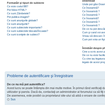
Download
Formatări şi tipuri de subiecte
Unde pot găsi Dow
Ce este codul BB?
Ce înseamnă?
Pot folosi HTML?
Ce înseamnă ?
Ce sunt Zâmbetele?
Ce înseamnă ?
Pot publica imagini?
Ce înseamnă?
Ce sunt anunţurile globale?
Ce înseamnă ?
Ce sunt anunţurile?
Ce înseamnă ?
Ce sunt subiectele importante?
De ce nu pot descăr
Ce sunt subiectele blocate/încuiate?
Cum şi cand voi ave
Ce sunt iconiţele de subiect?
Vreau să descarc în
Cum pot vota un fiş
Întrebări despre 
Cine a scris acest
De ce nu este facili
Cu cine iau legatura
legate de acest pr
Probleme de autentificare şi înregistrare
De ce nu mă pot autentifica?
Acest lucru se poate întâmpla din mai multe motive. În primul rând verificaţi d
utilizator şi parola. Dacă da, contactaţi un administrator al forumului ca să fiţi 
De asemenea, este posibil ca proprietarul site-ului să aibă o eroare de confir
Sus