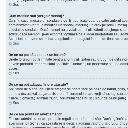
adăugaţi opţiuni suplimentare sondajului decât limita permisă, atunci contacta
Sus
Cum modific sau şterg un sondaj?
Ca şi în cazul mesajelor, sondajele pot fi modificate doar de către autorul ac
administrator. Pentru a modifica un sondaj, efectuaţi un click pe primul mesaj
asociat cu sondajul. Dacă nimeni nu a votat, atunci utilizatorii pot şterge sau 
Totuşi, dacă membrii şi-au exprimat opţiunile deja, doar moderatorii sau admini
Acest lucru previne schimbarea opţiunilor sondajului înainte de finalizarea ac
Sus
De ce nu pot să accesez un forum?
Unele forumuri pot fi limitate pentru anumiţi utilizatori sau grupuri de utilizatori
nevoie probabil de permisiuni speciale. Contactaţi un moderator sau pe admin
acces.
Sus
De ce nu pot adăuga fişiere ataşate?
Abilitatea de a adăuga fişiere ataşate se poate face pe bază de forum, grup, sa
poate a dezactivat ataşarea fişierelor în forumul în care vreţi să scrieţi, sau 
fişiere. Contactaţi administratorul forumului dacă nu ştiţi sigur de ce nu puteţi
Sus
De ce am primit un avertisment?
Fiecare administrator are propriile reguli pentru forumul său. Dacă aţi încălca
avertisment. Reţineţi că aceasta este decizia administratorului şi grupul php