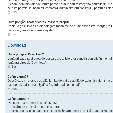
Ce fişiere ataşate sunt permise pe acest forum?
Fiecare administrator de forum poate permite sau restricţiona anumite tipuri de
ce este permis sâ încărcaţi, contactaţi administratorul forumului pentru asisten
Sus
Cum pot găsi toate fişierele ataşate proprii?
Pentru a găsi lista fişierelor ataşate încărcate de dumneavoastră, mergeţi în Pan
către secţiunea de fişiere ataşate.
Sus
Download
Unde pot găsi Download?
Legături către secţiunea de descărcare a fişierelor sunt disponibile în meniul
legătură directă: [
Download
]
Sus
Ce înseamnă?
Descărcarea nu este posibilă. Limita de trafic stabiltă de administratori în ac
sau pentru categoria afişată a fost integral consumată.
Sus
Ce înseamnă ?
Descărcarea nu este posibilă. Motive:
- Descărcare blocată de administrator.
- Utilizatorul nu este autentificat iar descărcarea este permisă doar utilizatorilo