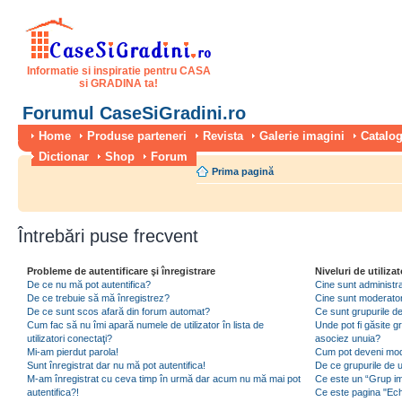
Informatie si inspiratie pentru CASA
si GRADINA ta!
Forumul CaseSiGradini.ro
Home
Produse parteneri
Revista
Galerie imagini
Catalog
Dictionar
Shop
Forum
Prima pagină
Întrebări puse frecvent
Probleme de autentificare şi înregistrare
Niveluri de utilizat
De ce nu mă pot autentifica?
Cine sunt administra
De ce trebuie să mă înregistrez?
Cine sunt moderator
De ce sunt scos afară din forum automat?
Ce sunt grupurile de 
Cum fac să nu îmi apară numele de utilizator în lista de
Unde pot fi găsite gr
utilizatori conectaţi?
asociez unuia?
Mi-am pierdut parola!
Cum pot deveni moder
Sunt înregistrat dar nu mă pot autentifica!
De ce grupurile de uti
M-am înregistrat cu ceva timp în urmă dar acum nu mă mai pot
Ce este un “Grup imp
autentifica?!
Ce este pagina "Ec