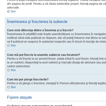
Pentru a afişa mesajele dumneavoastră folosiţi legătura “Căută mesajele utiliz
din pagina de profil. Pentru a vă căuta subiectele proprii, folosiţi pagina de c
adecvate.
Sus
Însemnarea şi înscrierea la subiecte
Care este diferenţa dintre a însemna şi a înscrie?
Însemnarea în phpBB3 este foarte asemănătoare cu însemnarea în navigator
notificat când este publicat un răspuns, dar vă puteţi întoarce mai târziu la subie
va fi publicat un raspuns în subiectul respectiv sau în forum în funcţie de meto
Sus
Cum mă pot înscrie la anumite subiecte sau forumuri?
Pentru a vă înscrie la un anumit forum, odata intrat în acel forum, folosiţi link
la un subiect, răspundeţi la acel subiect şi marcaţi căsuţa de abonare sau put
cadrul subiectului.
Sus
Cum imi pot şterge înscrierile?
Pentru a vă şterge o înscriere, mergeţi în Panoul utilizatorului şi folosiţi legătur
Sus
Fişiere ataşate