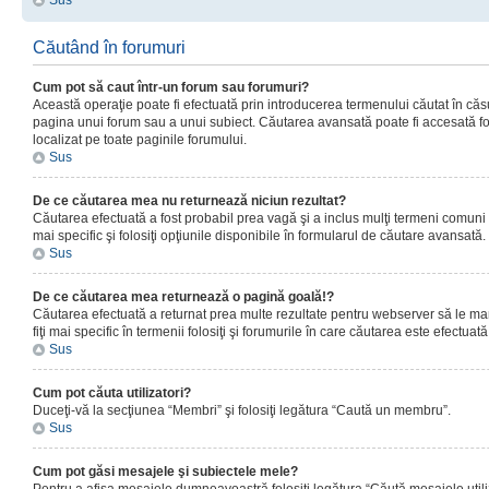
Sus
Căutând în forumuri
Cum pot să caut într-un forum sau forumuri?
Această operaţie poate fi efectuată prin introducerea termenului căutat în că
pagina unui forum sau a unui subiect. Căutarea avansată poate fi accesată fo
localizat pe toate paginile forumului.
Sus
De ce căutarea mea nu returnează niciun rezultat?
Căutarea efectuată a fost probabil prea vagă şi a inclus mulţi termeni comuni
mai specific şi folosiţi opţiunile disponibile în formularul de căutare avansată.
Sus
De ce căutarea mea returnează o pagină goală!?
Căutarea efectuată a returnat prea multe rezultate pentru webserver să le man
fiţi mai specific în termenii folosiţi şi forumurile în care căutarea este efectuată
Sus
Cum pot căuta utilizatori?
Duceţi-vă la secţiunea “Membri” şi folosiţi legătura “Caută un membru”.
Sus
Cum pot găsi mesajele şi subiectele mele?