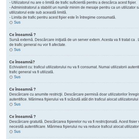
- Utilizatorul nu are o limită de trafic suficientă pentru a descărca acest fişier.
- Administratorul a stabilit un număr minim de mesaje pentru ca un utilizator s
utilizatorul este sub această limită.
- Limita de trafic pentru acest fişier este în întregime consumată.
Sus
Ce înseamnă ?
Sursă externă. Descărcare iniţiată de un server extern. Acesta va fi tratat ca . Lim
de trafic general nu vor fi afectate.
Sus
Ce înseamnă?
Echivalent cu: traficul utilizatorului nu va fi consumat. Numai utilizatorii autent
trafic general va fi utilizată.
Sus
Ce înseamnă ?
Descărcare cu anumite restricţii. Descărcare permisă doar utilizatorilor înregist
autentifice. Mărimea fişierului va fi scăzută atât din traficul alocat utilizatorului 
Sus
Ce înseamnă ?
Descărcare gratuită. Descărcarea fişierelor nu va fi restricţionată. Acest fisier 
necesită autentificare. Mărimea fişierului nu va reduce traficul alocat utilizato
Sus