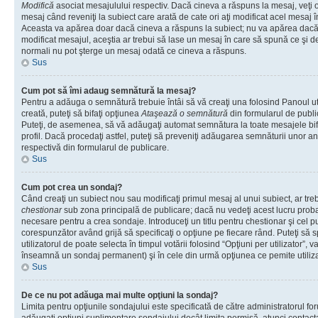
Modifică
asociat mesajulului respectiv. Dacă cineva a răspuns la mesaj, veţi 
mesaj când reveniţi la subiect care arată de cate ori aţi modificat acel mesaj 
Aceasta va apărea doar dacă cineva a răspuns la subiect; nu va apărea dacă
modificat mesajul, aceştia ar trebui să lase un mesaj în care să spună ce şi de 
normali nu pot şterge un mesaj odată ce cineva a răspuns.
Sus
Cum pot să îmi adaug semnătură la mesaj?
Pentru a adăuga o semnătură trebuie întâi să vă creaţi una folosind Panoul ut
creată, puteţi să bifaţi opţiunea
Ataşează o semnătură
din formularul de publ
Puteţi, de asemenea, să vă adăugaţi automat semnătura la toate mesajele b
profil. Dacă procedaţi astfel, puteţi să preveniţi adăugarea semnăturii unor a
respectivă din formularul de publicare.
Sus
Cum pot crea un sondaj?
Când creaţi un subiect nou sau modificaţi primul mesaj al unui subiect, ar tre
chestionar
sub zona principală de publicare; dacă nu vedeţi acest lucru probab
necesare pentru a crea sondaje. Introduceţi un titlu pentru chestionar şi cel p
corespunzător având grijă să specificaţi o opţiune pe fiecare rând. Puteţi să s
utilizatorul de poate selecta în timpul votării folosind “Opţiuni per utilizator”, v
înseamnă un sondaj permanent) şi în cele din urmă opţiunea ce pemite utilizat
Sus
De ce nu pot adăuga mai multe opţiuni la sondaj?
Limita pentru opţiunile sondajului este specificată de către administratorul fo