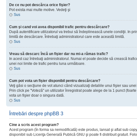
De ce nu pot descărca orice fişier?
Pot exista mai multe motive. Vedeţi şi
Sus
Cum şi cand voi avea disponibil trafic pentru descărcare?
După autentificare utilizatorul va trebui să îndeplinească unele condiţii. In prim
limită de descărcare. Întrebaţi administratorul care este această limită.
Sus
Vreau să descarc încă un fişier dar nu mi-a rămas trafic?
In acest caz întrebaţi administratorul. Numai el poate decide să crească trafic
unei noi limite de trafic pentru luna următoare.
Sus
Cum pot vota un fişier disponibil pentru descărcare?
Veţi găsi o secţiune de vot atunci când vizualizaţi detaliile unui fişier sau unei
Prin click pe "Voteză" un utilizator înregistrat poate alege de la 1 punct (foarte
vota un fişier doar o singura dată.
Sus
Întrebări despre phpBB 3
Cine a scris acest program?
Acest program (în forma sa nemodificată) este produs, lansat şi aflat sub copy
disponibil sub Licenţa Generală Publică GNU şi poate fi distribuit gratuit. Folos