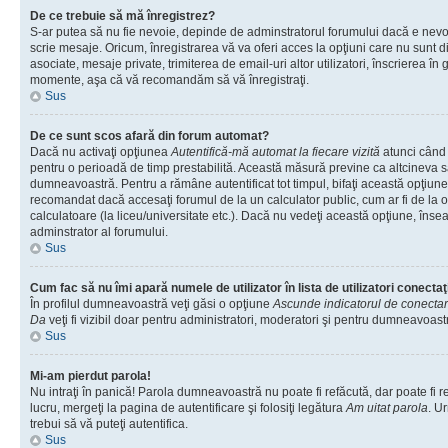
De ce trebuie să mă înregistrez?
S-ar putea să nu fie nevoie, depinde de adminstratorul forumului dacă e nevoi
scrie mesaje. Oricum, înregistrarea vă va oferi acces la opţiuni care nu sunt dis
asociate, mesaje private, trimiterea de email-uri altor utilizatori, înscrierea î
momente, aşa că vă recomandăm să vă înregistraţi.
Sus
De ce sunt scos afară din forum automat?
Dacă nu activaţi opţiunea
Autentifică-mă automat la fiecare vizită
atunci când v
pentru o perioadă de timp prestabilită. Această măsură previne ca altcineva 
dumneavoastră. Pentru a rămâne autentificat tot timpul, bifaţi această opţiune 
recomandat dacă accesaţi forumul de la un calculator public, cum ar fi de la o 
calculatoare (la liceu/universitate etc.). Dacă nu vedeţi această opţiune, îns
adminstrator al forumului.
Sus
Cum fac să nu îmi apară numele de utilizator în lista de utilizatori conectaţ
În profilul dumneavoastră veţi găsi o opţiune
Ascunde indicatorul de conecta
Da
veţi fi vizibil doar pentru administratori, moderatori şi pentru dumneavoastr
Sus
Mi-am pierdut parola!
Nu intraţi în panică! Parola dumneavoastră nu poate fi refăcută, dar poate fi r
lucru, mergeţi la pagina de autentificare şi folosiţi legătura
Am uitat parola
. Ur
trebui să vă puteţi autentifica.
Sus