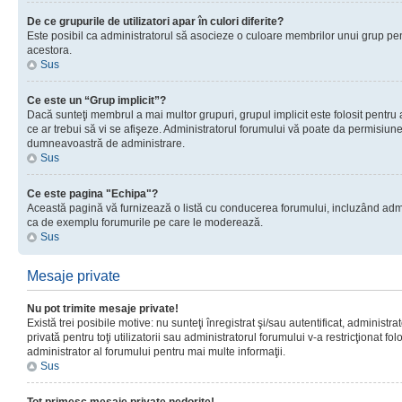
De ce grupurile de utilizatori apar în culori diferite?
Este posibil ca administratorul să asocieze o culoare membrilor unui grup pen
acestora.
Sus
Ce este un “Grup implicit”?
Dacă sunteţi membrul a mai multor grupuri, grupul implicit este folosit pentru
ce ar trebui să vi se afişeze. Administratorul forumului vă poate da permisiun
dumneavoastră de administrare.
Sus
Ce este pagina "Echipa"?
Această pagină vă furnizează o listă cu conducerea forumului, incluzând adminis
ca de exemplu forumurile pe care le moderează.
Sus
Mesaje private
Nu pot trimite mesaje private!
Există trei posibile motive: nu sunteţi înregistrat şi/sau autentificat, administ
privată pentru toţi utilizatorii sau administratorul forumului v-a restricţionat f
administrator al forumului pentru mai multe informaţii.
Sus