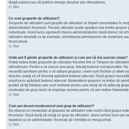
lângă subiect sau să publice mesaje abuzive sau ofensatoare.
Sus
Ce sunt grupurile de utilizatori?
Grupurile de utilizatori sunt grupări de utilizatori ce împart comunitatea în secţ
administratorii forumului. Fiecare utilizator poate aparţine mai multor grupuri 
individuale. Acest lucru uşurează munca administratorilor dacă doresc să sch
utilizatori deodată ca de exemplu: schimbarea permisiunilor de moderare sau 
forum privat.
Sus
Unde pot fi găsite grupurile de utilizatori şi cum pot să mă asociez unuia?
Puteţi vedea toate grupurile de utilizatori folosind link-ul “Grupuri de utilizato
utilizatorului. Pentru a vă asocia unui grup, folosiţi butonul corespunzător. N
necesită aprobare pentru a vă alătura grupului, unele sunt închise şi altele p
deschis, puteţi să vă înscrieţi apăsând butonul adecvat. Dacă grupul necesită
acest lucru apăsând butonul adecvat. Moderatorul grupului va trebui să apr
posibil să fiţi întrebat care sunt motivele pentru care doriţi să vă alăturaţi gru
moderator de grup dacă vă respinge cererea pentru că are motive întemeiate
Sus
Cum pot deveni moderatorul unui grup de utilizatori?
De obiecei un moderator al grupului de utilizatori este numit când grupul este
forumului. Dacă doriţi să creaţi un grup de utilizatori, atunci primul lucru pe car
legatura cu un administrator; încercaţi să-i trimiteţi un mesaj privat.
Sus