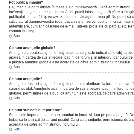
Pot publica imagini?
Da, imaginile pot fi afişate în mesajele dumneavoastră. Dacă administratorul a
încărcaţi imaginile direct pe forum. Altfel, puteţi folosi o legatură către o ima
publicului, cum ar fi http://www.examplu.com/imaginea-mea.gif. Nu puteţi să cr
calculatorul dumneavoastră (doar dacă este un server public), nici cu imagin
autentificare, cum ar fi căsuţele de e-mail, site-uri protejate cu parolă, etc. Pen
codului BB [img].
Sus
Ce sunt anunţurile globale?
Anunţurile globale conţin informaţii importante şi este indicat să le citiţi cât d
apărea în partea de sus a fiecărei pagini de forum şi în interiorul panoului de 
a publica anunţuri globale este acordată de către administratorul forumului.
Sus
Ce sunt anunţurile?
Anunţurile deseori conţin informaţii importante referitoare la forumul pe care îl 
curând posibil. Anunţurile apar în partea de sus a fiecărei pagini în forumul de
globale, permisiunea de a publica anunţuri este acordată de către administrat
Sus
Ce sunt subiectele importante?
Subiectele importante apar sub anunţuri în forum şi doar pe prima pagină. Des
trebui să le citiţi cât de curând posibil. Ca şi cu anunţurile, permisiunea de a
acordată de către administratorul forumului.
Sus