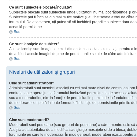
Ce sunt subiectele blocate/încuiate?
Subiectele blocate sunt subiectele unde utilizatorii nu mai pot răspunde şi or
Subiectele pot fi închise din mai multe motive şi au fost setate astfel de către
forumului. De asemenea, aţi putea să vă închideţi propriile subiecte doar dac
această permisiune.
Sus
Ce sunt iconiţele de subiect?
Aceste iconiţe sunt imagini de mici dimensiuni asociate cu mesaje pentru a ind
de a folosi aceste imagini depine de perminiunile setate de către administrato
Sus
Niveluri de utilizatori şi grupuri
Cine sunt administratorii?
Administratorii sunt membrii asociaţi cu cel mai mare nivel de control asupra în
controla toate operaţiunile forumului incluzând permisiunile de acces, excluder
sau a moderatorilor, etc. în funcţie de permisiunile primite de la fondatorul 
de moderare completă în toate formurile în funcţie de permisiunile primite de 
Sus
Cine sunt moderatorii?
Moderatorii sunt persoane (sau grupuri de persoane) a căror menire este să a
Aceştia au autoritatea de a modifica sau şterge mesajele şi de a bloca, debloc
forumurile pe care le moderează. În mod general, moderatorii există pentru a av