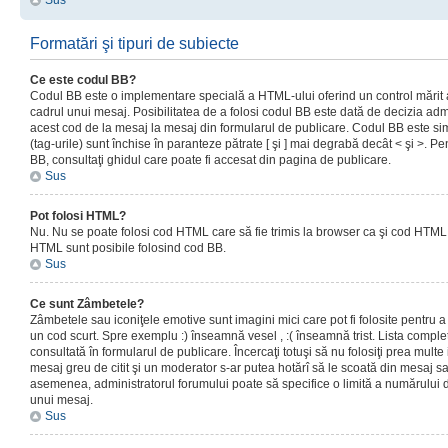
Sus
Formatări şi tipuri de subiecte
Ce este codul BB?
Codul BB este o implementare specială a HTML-ului oferind un control mărit a
cadrul unui mesaj. Posibilitatea de a folosi codul BB este dată de decizia admi
acest cod de la mesaj la mesaj din formularul de publicare. Codul BB este sim
(tag-urile) sunt închise în paranteze pătrate [ şi ] mai degrabă decât < şi >. P
BB, consultaţi ghidul care poate fi accesat din pagina de publicare.
Sus
Pot folosi HTML?
Nu. Nu se poate folosi cod HTML care să fie trimis la browser ca şi cod HTML. 
HTML sunt posibile folosind cod BB.
Sus
Ce sunt Zâmbetele?
Zâmbetele sau iconiţele emotive sunt imagini mici care pot fi folosite pentru
un cod scurt. Spre exemplu :) înseamnă vesel , :( înseamnă trist. Lista complet
consultată în formularul de publicare. Încercaţi totuşi să nu folosiţi prea mult
mesaj greu de citit şi un moderator s-ar putea hotărî să le scoată din mesaj s
asemenea, administratorul forumului poate să specifice o limită a numărului d
unui mesaj.
Sus