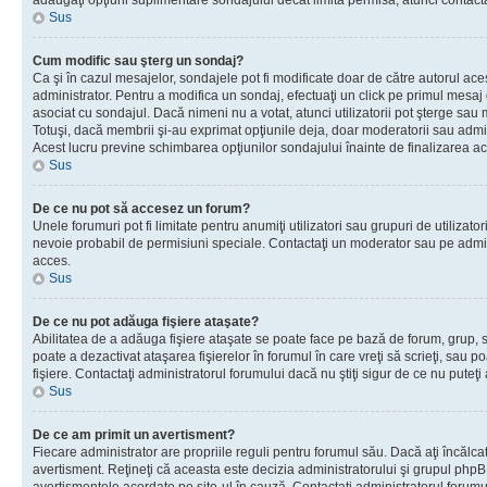
adăugaţi opţiuni suplimentare sondajului decât limita permisă, atunci contacta
Sus
Cum modific sau şterg un sondaj?
Ca şi în cazul mesajelor, sondajele pot fi modificate doar de către autorul ac
administrator. Pentru a modifica un sondaj, efectuaţi un click pe primul mesaj
asociat cu sondajul. Dacă nimeni nu a votat, atunci utilizatorii pot şterge sau 
Totuşi, dacă membrii şi-au exprimat opţiunile deja, doar moderatorii sau admini
Acest lucru previne schimbarea opţiunilor sondajului înainte de finalizarea ac
Sus
De ce nu pot să accesez un forum?
Unele forumuri pot fi limitate pentru anumiţi utilizatori sau grupuri de utilizatori
nevoie probabil de permisiuni speciale. Contactaţi un moderator sau pe admin
acces.
Sus
De ce nu pot adăuga fişiere ataşate?
Abilitatea de a adăuga fişiere ataşate se poate face pe bază de forum, grup, sa
poate a dezactivat ataşarea fişierelor în forumul în care vreţi să scrieţi, sau 
fişiere. Contactaţi administratorul forumului dacă nu ştiţi sigur de ce nu puteţi
Sus
De ce am primit un avertisment?
Fiecare administrator are propriile reguli pentru forumul său. Dacă aţi încălca
avertisment. Reţineţi că aceasta este decizia administratorului şi grupul php