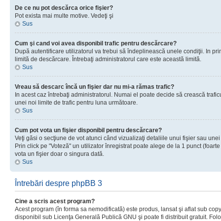
De ce nu pot descărca orice fişier?
Pot exista mai multe motive. Vedeţi şi
Sus
Cum şi cand voi avea disponibil trafic pentru descărcare?
După autentificare utilizatorul va trebui să îndeplinească unele condiţii. In prim
limită de descărcare. Întrebaţi administratorul care este această limită.
Sus
Vreau să descarc încă un fişier dar nu mi-a rămas trafic?
In acest caz întrebaţi administratorul. Numai el poate decide să crească trafic
unei noi limite de trafic pentru luna următoare.
Sus
Cum pot vota un fişier disponibil pentru descărcare?
Veţi găsi o secţiune de vot atunci când vizualizaţi detaliile unui fişier sau unei
Prin click pe "Voteză" un utilizator înregistrat poate alege de la 1 punct (foarte
vota un fişier doar o singura dată.
Sus
Întrebări despre phpBB 3
Cine a scris acest program?
Acest program (în forma sa nemodificată) este produs, lansat şi aflat sub copy
disponibil sub Licenţa Generală Publică GNU şi poate fi distribuit gratuit. Folos