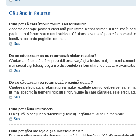
Sus
Căutând în forumuri
Cum pot să caut într-un forum sau forumuri?
Această operaţie poate fi efectuată prin introducerea termenului căutat în că
pagina unui forum sau a unui subiect. Căutarea avansată poate fi accesată fo
localizat pe toate paginile forumului.
Sus
De ce căutarea mea nu returnează niciun rezultat?
Căutarea efectuată a fost probabil prea vagă şi a inclus mulţi termeni comuni
mai specific şi folosiţi opţiunile disponibile în formularul de căutare avansată.
Sus
De ce căutarea mea returnează o pagină goală!?
Căutarea efectuată a returnat prea multe rezultate pentru webserver să le man
fiţi mai specific în termenii folosiţi şi forumurile în care căutarea este efectuată
Sus
Cum pot căuta utilizatori?
Duceţi-vă la secţiunea “Membri” şi folosiţi legătura “Caută un membru”.
Sus
Cum pot găsi mesajele şi subiectele mele?