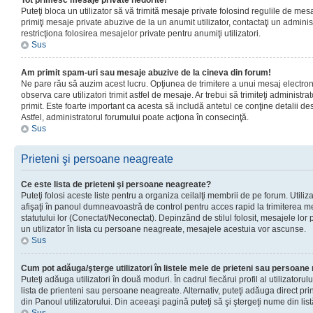
Tot primesc mesaje private nedorite!
Puteţi bloca un utilizator să vă trimită mesaje private folosind regulile de mes
primiţi mesaje private abuzive de la un anumit utilizator, contactaţi un adminis
restricţiona folosirea mesajelor private pentru anumiţi utilizatori.
Sus
Am primit spam-uri sau mesaje abuzive de la cineva din forum!
Ne pare rău să auzim acest lucru. Opţiunea de trimitere a unui mesaj electro
observa care utilizatori trimit astfel de mesaje. Ar trebui să trimiteţi administ
primit. Este foarte important ca acesta să includă antetul ce conţine detalii des
Astfel, administratorul forumului poate acţiona în consecinţă.
Sus
Prieteni şi persoane neagreate
Ce este lista de prieteni şi persoane neagreate?
Puteţi folosi aceste liste pentru a organiza ceilalţi membrii de pe forum. Utilizat
afişaţi în panoul dumneavoastră de control pentru acces rapid la trimiterea me
statutului lor (Conectat/Neconectat). Depinzând de stilul folosit, mesajele lor
un utilizator în lista cu persoane neagreate, mesajele acestuia vor ascunse.
Sus
Cum pot adăuga/şterge utilizatori în listele mele de prieteni sau persoan
Puteţi adăuga utilizatori în două moduri. În cadrul fiecărui profil al utilizatorul
lista de prienteni sau persoane neagreate. Alternativ, puteţi adăuga direct pri
din Panoul utilizatorului. Din aceeaşi pagină puteţi să şi ştergeţi nume din list