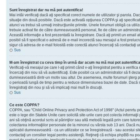
Sunt înregistrat dar nu mă pot autentifica!
Mai intâi verificaţi dacă aţi specificat corect numele de utilizator şi parola. Da
situaţie din două posibile. Dacă este activată opţiunea COPPA şi aţi specificat 
atunci va trebui să urmaţi instrucţiunile primite. Unele forumuri obligă ca utilizat
trebuie activat fie de către dumneavoastră personal, fie de către un administrat
Această informaţie a fost prezentată la înregistrare. Dacă aţi primit un email a
posibil să fi specificat o adresă de e-mail incorectă sau mesajul a fost prelucr
sigur că adresa de e-mail folosită este corectă atunci încercaţi să contactaţi u
Sus
M-am înregistrat cu ceva timp în urmă dar acum nu mă mai pot autentific
Verificaţi-vă mesajul pe care l-aţi primit când v-aţi înregistrat pentru a verifica
încercaţi din nou să vă autentificaţi. Este posibil ca un administrator să fi dezac
dumneavoastră dintr-un motiv sau altul. De asemenea, multe forumuri şterg peri
o perioadă lungă de timp pentru a reduce dimensiunea bazei de date. Dacă s-a
înregistraţi din nou şi să vă implicaţi mai mult în discuţii.
Sus
Ce este COPPA?
COPPA, sau "Child Online Privacy and Protection Act of 1998" (Actul penrtu pro
este o lege din Statele Unite care solicită site-urile care pot colecta informaţi
ani să obţină acordul scris al părinţilor sau altă metodă legală prin care tutore
colectarea informaţiilor personale de la minorul cu vârsta sub 13 ani. Dacă nu
aplicabil dumneavoastră - ca un utilizator ce se înregistrează - sau acestui site
contactaţi un consilier legal pentru asistenţă. Reţineţi că echipa phpBB nu poat