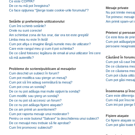
Ce este COPPA?
De ce nu mă pot înregistra?
Mesaje private
Ce face opţiunea “Şterge toate cookie-urile forumului”?
Nu pot trimite mesaj
Tot primesc mesaje 
Setările şi preferinţele utilizatorului
Am primit spam-uri 
Cum îmi schimb setările?
Orele nu sunt corecte!
Prieteni şi persoa
Am schimbat zona de fus orar, dar ora tot este greşită!
Ce este lista de pri
Limba mea nu este în listă!
Cum pot adăuga/şterg
Cum pot afişa o imagine lângă numele meu de utilizator?
persoane neagreat
Care este rangul meu şi cum il pot schimba?
De ce când folosesc legătura de email al unui utilizator îmi cere
Căutând în forumu
să mă autentific?
Cum pot să caut înt
De ce căutarea mea 
Probleme de scriere/publicare al mesajelor
De ce căutarea mea
Cum deschid un subiect în forum?
Cum pot căuta utiliz
Cum pot modifica sau şterge un mesaj?
Cum pot găsi mesaje
Cum pot să îmi adaug semnătură la mesaj?
Cum pot crea un sondaj?
Însemnarea şi însc
De ce nu pot adăuga mai multe opţiuni la sondaj?
Care este diferenţa 
Cum modific sau şterg un sondaj?
Cum mă pot înscrie 
De ce nu pot să accesez un forum?
Cum imi pot şterge î
De ce nu pot adăuga fişiere ataşate?
De ce am primit un avertisment?
Cum pot raporta mesaje unui moderator?
Fişiere ataşate
Pentru ce este butonul "Salvare" la deschiderea unui subiect?
Ce fişiere ataşate 
De ce mesajul meu trebuie să fie aprobat?
Cum pot găsi toate f
Cum îmi promovez subiectul?