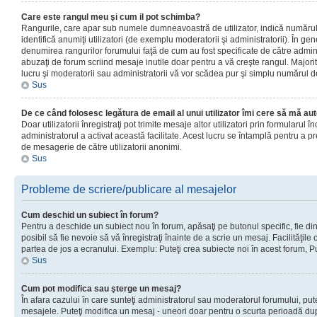
Care este rangul meu şi cum il pot schimba?
Rangurile, care apar sub numele dumneavoastră de utilizator, indică numărul 
identifică anumiţi utilizatori (de exemplu moderatorii şi administratorii). În ge
denumirea rangurilor forumului faţă de cum au fost specificate de către admin
abuzaţi de forum scriind mesaje inutile doar pentru a vă creşte rangul. Majorit
lucru şi moderatorii sau administratorii vă vor scădea pur şi simplu numărul 
Sus
De ce când folosesc legătura de email al unui utilizator îmi cere să mă aut
Doar utilizatorii înregistraţi pot trimite mesaje altor utilizatori prin formularul
administratorul a activat această facilitate. Acest lucru se întamplă pentru a p
de mesagerie de către utilizatorii anonimi.
Sus
Probleme de scriere/publicare al mesajelor
Cum deschid un subiect în forum?
Pentru a deschide un subiect nou în forum, apăsaţi pe butonul specific, fie din
posibil să fie nevoie să vă înregistraţi înainte de a scrie un mesaj. Facilităţile
partea de jos a ecranului. Exemplu: Puteţi crea subiecte noi în acest forum, Pu
Sus
Cum pot modifica sau şterge un mesaj?
În afara cazului în care sunteţi administratorul sau moderatorul forumului, put
mesajele. Puteţi modifica un mesaj - uneori doar pentru o scurta perioadă d