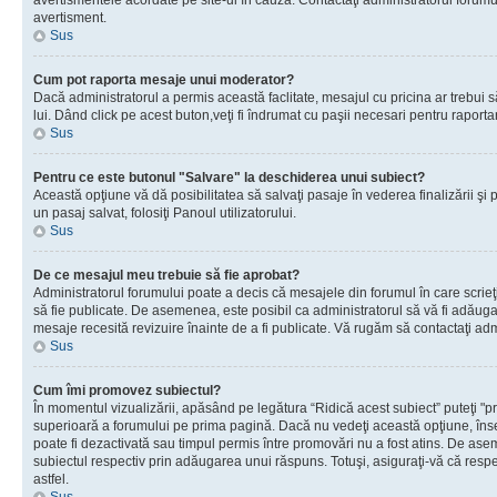
avertismentele acordate pe site-ul în cauză. Contactaţi administratorul forumulu
avertisment.
Sus
Cum pot raporta mesaje unui moderator?
Dacă administratorul a permis această faclitate, mesajul cu pricina ar trebui 
lui. Dând click pe acest buton,veţi fi îndrumat cu paşii necesari pentru raport
Sus
Pentru ce este butonul "Salvare" la deschiderea unui subiect?
Această opţiune vă dă posibilitatea să salvaţi pasaje în vederea finalizării şi pu
un pasaj salvat, folosiţi Panoul utilizatorului.
Sus
De ce mesajul meu trebuie să fie aprobat?
Administratorul forumului poate a decis că mesajele din forumul în care scrieţi
să fie publicate. De asemenea, este posibil ca administratorul să vă fi adăugat 
mesaje recesită revizuire înainte de a fi publicate. Vă rugăm să contactaţi adm
Sus
Cum îmi promovez subiectul?
În momentul vizualizării, apăsând pe legătura “Ridică acest subiect” puteţi "p
superioară a forumului pe prima pagină. Dacă nu vedeţi această opţiune, î
poate fi dezactivată sau timpul permis între promovări nu a fost atins. De as
subiectul respectiv prin adăugarea unui răspuns. Totuşi, asiguraţi-vă că respe
astfel.