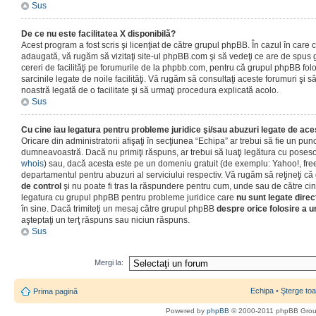
Sus
De ce nu este facilitatea X disponibilă?
Acest program a fost scris şi licenţiat de către grupul phpBB. În cazul în care co
adaugată, vă rugăm să vizitaţi site-ul phpBB.com şi să vedeţi ce are de spus
cereri de facilităţi pe forumurile de la phpbb.com, pentru că grupul phpBB fo
sarcinile legate de noile facilităţi. Vă rugăm să consultaţi aceste forumuri şi s
noastră legată de o facilitate şi să urmaţi procedura explicată acolo.
Sus
Cu cine iau legatura pentru probleme juridice şi/sau abuzuri legate de ac
Oricare din administratorii afişaţi în secţiunea “Echipa” ar trebui să fie un punc
dumneavoastră. Dacă nu primiţi răspuns, ar trebui să luaţi legătura cu poseso
whois
) sau, dacă acesta este pe un domeniu gratuit (de exemplu: Yahoo!, free
departamentul pentru abuzuri al serviciului respectiv. Vă rugăm să reţineţi 
de control
şi nu poate fi tras la răspundere pentru cum, unde sau de către cin
legatura cu grupul phpBB pentru probleme juridice care
nu sunt legate direc
în sine. Dacă trimiteţi un mesaj către grupul phpBB
despre orice folosire a un
aşteptaţi un terţ răspuns sau niciun răspuns.
Sus
Mergi la:
Echipa
•
Şterge toa
Prima pagină
Powered by
phpBB
© 2000-2011 phpBB Gro