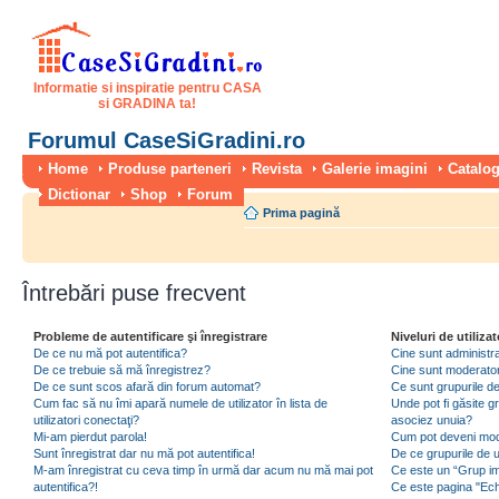
Informatie si inspiratie pentru CASA
si GRADINA ta!
Forumul CaseSiGradini.ro
Home
Produse parteneri
Revista
Galerie imagini
Catalog
Dictionar
Shop
Forum
Prima pagină
Întrebări puse frecvent
Probleme de autentificare şi înregistrare
Niveluri de utilizat
De ce nu mă pot autentifica?
Cine sunt administra
De ce trebuie să mă înregistrez?
Cine sunt moderator
De ce sunt scos afară din forum automat?
Ce sunt grupurile de 
Cum fac să nu îmi apară numele de utilizator în lista de
Unde pot fi găsite gr
utilizatori conectaţi?
asociez unuia?
Mi-am pierdut parola!
Cum pot deveni moder
Sunt înregistrat dar nu mă pot autentifica!
De ce grupurile de uti
M-am înregistrat cu ceva timp în urmă dar acum nu mă mai pot
Ce este un “Grup imp
autentifica?!
Ce este pagina "Ec