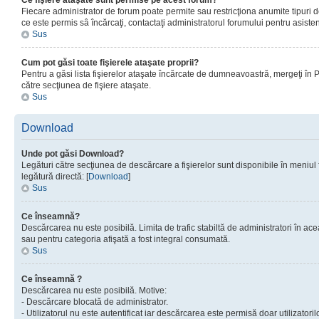
Ce fişiere ataşate sunt permise pe acest forum?
Fiecare administrator de forum poate permite sau restricţiona anumite tipuri de
ce este permis sâ încărcaţi, contactaţi administratorul forumului pentru asisten
Sus
Cum pot găsi toate fişierele ataşate proprii?
Pentru a găsi lista fişierelor ataşate încărcate de dumneavoastră, mergeţi în Pan
către secţiunea de fişiere ataşate.
Sus
Download
Unde pot găsi Download?
Legături către secţiunea de descărcare a fişierelor sunt disponibile în meniul
legătură directă: [
Download
]
Sus
Ce înseamnă?
Descărcarea nu este posibilă. Limita de trafic stabiltă de administratori în ac
sau pentru categoria afişată a fost integral consumată.
Sus
Ce înseamnă ?
Descărcarea nu este posibilă. Motive:
- Descărcare blocată de administrator.
- Utilizatorul nu este autentificat iar descărcarea este permisă doar utilizatorilo