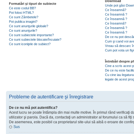
Download
Formatări şi tipuri de subiecte
Unde pot găsi Dow
Ce este codul BB?
Ce înseamnă?
Pot folosi HTML?
Ce înseamnă ?
Ce sunt Zâmbetele?
Ce înseamnă ?
Pot publica imagini?
Ce înseamnă?
Ce sunt anunţurile globale?
Ce înseamnă ?
Ce sunt anunţurile?
Ce înseamnă ?
Ce sunt subiectele importante?
De ce nu pot descăr
Ce sunt subiectele blocate/încuiate?
Cum şi cand voi ave
Ce sunt iconiţele de subiect?
Vreau să descarc în
Cum pot vota un fiş
Întrebări despre 
Cine a scris acest
De ce nu este facili
Cu cine iau legatura
legate de acest pr
Probleme de autentificare şi înregistrare
De ce nu mă pot autentifica?
Acest lucru se poate întâmpla din mai multe motive. În primul rând verificaţi d
utilizator şi parola. Dacă da, contactaţi un administrator al forumului ca să fiţi 
De asemenea, este posibil ca proprietarul site-ului să aibă o eroare de confir
Sus