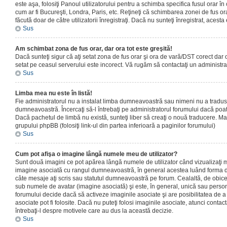
este aşa, folosiţi Panoul utilizatorului pentru a schimba specifica fusul orar în
cum ar fi Bucureşti, Londra, Paris, etc. Reţineţi că schimbarea zonei de fus orar
făcută doar de către utilizatorii înregistraţi. Dacă nu sunteţi înregistrat, aces
Sus
Am schimbat zona de fus orar, dar ora tot este greşită!
Dacă sunteţi sigur că aţi setat zona de fus orar şi ora de vară/DST corect dar o
setat pe ceasul serverului este incorect. Vă rugăm să contactaţi un administr
Sus
Limba mea nu este în listă!
Fie administratorul nu a instalat limba dumneavoastră sau nimeni nu a tradus
dumneavoastră. Încercaţi să-l întrebaţi pe administratorul forumului dacă poat
Dacă pachetul de limbă nu există, sunteţi liber să creaţi o nouă traducere. Mai 
grupului phpBB (folosiţi link-ul din partea inferioară a paginilor forumului)
Sus
Cum pot afişa o imagine lângă numele meu de utilizator?
Sunt două imagini ce pot apărea lângă numele de utilizator când vizualizaţi m
imagine asociată cu rangul dumneavoastră, în general acestea luând forma de
câte mesaje aţi scris sau statutul dumneavoastră pe forum. Cealaltă, de obic
sub numele de avatar (imagine asociată) şi este, în general, unică sau personal
forumului decide dacă să activeze imaginile asociate şi are posibilitatea de a
asociate pot fi folosite. Dacă nu puteţi folosi imaginile asociate, atunci contact
întrebaţi-l despre motivele care au dus la această decizie.
Sus