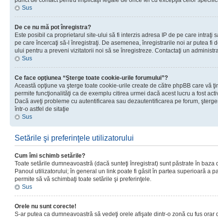
punct de contact pentru implicaţii legale de orice fel cu excepţia celor specific
Sus
De ce nu mă pot înregistra?
Este posibil ca proprietarul site-ului să fi interzis adresa IP de pe care intraţi 
pe care încercaţi să-l înregistraţi. De asemenea, înregistrarile noi ar putea fi d
ului pentru a preveni vizitatorii noi să se înregistreze. Contactaţi un administr
Sus
Ce face opţiunea “Şterge toate cookie-urile forumului”?
Această opţiune va şterge toate cookie-urile create de către phpBB care vă ţ
permite funcţionalităţi ca de exemplu citirea urmei dacă acest lucru a fost acti
Dacă aveţi probleme cu autentificarea sau dezautentificarea pe forum, şterger
într-o astfel de sitaţie
Sus
Setările şi preferinţele utilizatorului
Cum îmi schimb setările?
Toate setările dumneavoastră (dacă sunteţi înregistrat) sunt păstrate în baza de
Panoul utilizatorului; în general un link poate fi găsit în partea superioară a p
permite să vă schimbaţi toate setările şi preferinţele.
Sus
Orele nu sunt corecte!
S-ar putea ca dumneavoastră să vedeţi orele afişate dintr-o zonă cu fus orar di