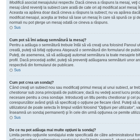
Modifică
asociat mesajulului respectiv. Dacă cineva a răspuns la mesaj, veţi 
mesaj când reveniţi la subiect care arată de cate ori aţi modificat acel mesaj 
Aceasta va apărea doar dacă cineva a răspuns la subiect; nu va apărea dacă
modificat mesajul, aceştia ar trebui să lase un mesaj în care să spună ce şi de 
normali nu pot şterge un mesaj odată ce cineva a răspuns.
Sus
Cum pot să îmi adaug semnătură la mesaj?
Pentru a adăuga o semnătură trebuie întâi să vă creaţi una folosind Panoul ut
creată, puteţi să bifaţi opţiunea
Ataşează o semnătură
din formularul de publ
Puteţi, de asemenea, să vă adăugaţi automat semnătura la toate mesajele b
profil. Dacă procedaţi astfel, puteţi să preveniţi adăugarea semnăturii unor a
respectivă din formularul de publicare.
Sus
Cum pot crea un sondaj?
Când creaţi un subiect nou sau modificaţi primul mesaj al unui subiect, ar tre
chestionar
sub zona principală de publicare; dacă nu vedeţi acest lucru probab
necesare pentru a crea sondaje. Introduceţi un titlu pentru chestionar şi cel p
corespunzător având grijă să specificaţi o opţiune pe fiecare rând. Puteţi să s
utilizatorul de poate selecta în timpul votării folosind “Opţiuni per utilizator”, v
înseamnă un sondaj permanent) şi în cele din urmă opţiunea ce pemite utilizat
Sus
De ce nu pot adăuga mai multe opţiuni la sondaj?
Limita pentru opţiunile sondajului este specificată de către administratorul fo