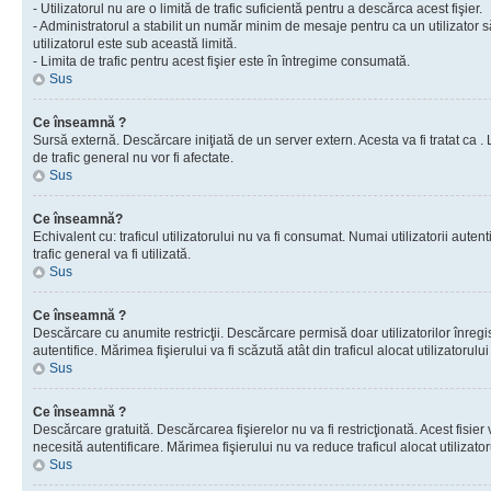
- Utilizatorul nu are o limită de trafic suficientă pentru a descărca acest fişier.
- Administratorul a stabilit un număr minim de mesaje pentru ca un utilizator s
utilizatorul este sub această limită.
- Limita de trafic pentru acest fişier este în întregime consumată.
Sus
Ce înseamnă ?
Sursă externă. Descărcare iniţiată de un server extern. Acesta va fi tratat ca . Lim
de trafic general nu vor fi afectate.
Sus
Ce înseamnă?
Echivalent cu: traficul utilizatorului nu va fi consumat. Numai utilizatorii autent
trafic general va fi utilizată.
Sus
Ce înseamnă ?
Descărcare cu anumite restricţii. Descărcare permisă doar utilizatorilor înregist
autentifice. Mărimea fişierului va fi scăzută atât din traficul alocat utilizatorului 
Sus
Ce înseamnă ?
Descărcare gratuită. Descărcarea fişierelor nu va fi restricţionată. Acest fisier 
necesită autentificare. Mărimea fişierului nu va reduce traficul alocat utilizato
Sus