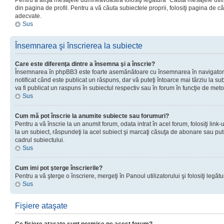
Pentru a afişa mesajele dumneavoastră folosiţi legătura “Căută mesajele utiliz
din pagina de profil. Pentru a vă căuta subiectele proprii, folosiţi pagina de c
adecvate.
Sus
Însemnarea şi înscrierea la subiecte
Care este diferenţa dintre a însemna şi a înscrie?
Însemnarea în phpBB3 este foarte asemănătoare cu însemnarea în navigator
notificat când este publicat un răspuns, dar vă puteţi întoarce mai târziu la subie
va fi publicat un raspuns în subiectul respectiv sau în forum în funcţie de meto
Sus
Cum mă pot înscrie la anumite subiecte sau forumuri?
Pentru a vă înscrie la un anumit forum, odata intrat în acel forum, folosiţi link
la un subiect, răspundeţi la acel subiect şi marcaţi căsuţa de abonare sau put
cadrul subiectului.
Sus
Cum imi pot şterge înscrierile?
Pentru a vă şterge o înscriere, mergeţi în Panoul utilizatorului şi folosiţi legătur
Sus
Fişiere ataşate