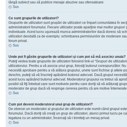
lângă subiect sau să publice mesaje abuzive sau ofensatoare.
Sus
Ce sunt grupurile de utilizatori?
Grupurile de utilizatori sunt grupări de utilizatori ce împart comunitatea în secţ
administratorii forumului. Fiecare utilizator poate aparţine mai multor grupuri 
individuale. Acest lucru uşurează munca administratorilor dacă doresc să sch
utilizatori deodată ca de exemplu: schimbarea permisiunilor de moderare sau 
forum privat.
Sus
Unde pot fi găsite grupurile de utilizatori şi cum pot să mă asociez unuia?
Puteţi vedea toate grupurile de utilizatori folosind link-ul “Grupuri de utilizato
utilizatorului. Pentru a vă asocia unui grup, folosiţi butonul corespunzător. N
necesită aprobare pentru a vă alătura grupului, unele sunt închise şi altele p
deschis, puteţi să vă înscrieţi apăsând butonul adecvat. Dacă grupul necesită
acest lucru apăsând butonul adecvat. Moderatorul grupului va trebui să apr
posibil să fiţi întrebat care sunt motivele pentru care doriţi să vă alăturaţi gru
moderator de grup dacă vă respinge cererea pentru că are motive întemeiate
Sus
Cum pot deveni moderatorul unui grup de utilizatori?
De obiecei un moderator al grupului de utilizatori este numit când grupul este
forumului. Dacă doriţi să creaţi un grup de utilizatori, atunci primul lucru pe car
legatura cu un administrator; încercaţi să-i trimiteţi un mesaj privat.
Sus