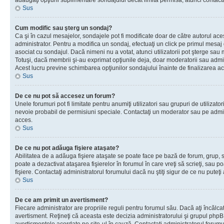
adăugaţi opţiuni suplimentare sondajului decât limita permisă, atunci contacta
Sus
Cum modific sau şterg un sondaj?
Ca şi în cazul mesajelor, sondajele pot fi modificate doar de către autorul ac
administrator. Pentru a modifica un sondaj, efectuaţi un click pe primul mesaj
asociat cu sondajul. Dacă nimeni nu a votat, atunci utilizatorii pot şterge sau 
Totuşi, dacă membrii şi-au exprimat opţiunile deja, doar moderatorii sau admini
Acest lucru previne schimbarea opţiunilor sondajului înainte de finalizarea ac
Sus
De ce nu pot să accesez un forum?
Unele forumuri pot fi limitate pentru anumiţi utilizatori sau grupuri de utilizatori
nevoie probabil de permisiuni speciale. Contactaţi un moderator sau pe admin
acces.
Sus
De ce nu pot adăuga fişiere ataşate?
Abilitatea de a adăuga fişiere ataşate se poate face pe bază de forum, grup, sa
poate a dezactivat ataşarea fişierelor în forumul în care vreţi să scrieţi, sau 
fişiere. Contactaţi administratorul forumului dacă nu ştiţi sigur de ce nu puteţi
Sus
De ce am primit un avertisment?
Fiecare administrator are propriile reguli pentru forumul său. Dacă aţi încălca
avertisment. Reţineţi că aceasta este decizia administratorului şi grupul php