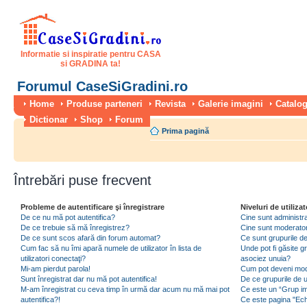
Informatie si inspiratie pentru CASA
si GRADINA ta!
Forumul CaseSiGradini.ro
Home
Produse parteneri
Revista
Galerie imagini
Catalog
Dictionar
Shop
Forum
Prima pagină
Întrebări puse frecvent
Probleme de autentificare şi înregistrare
Niveluri de utilizat
De ce nu mă pot autentifica?
Cine sunt administra
De ce trebuie să mă înregistrez?
Cine sunt moderator
De ce sunt scos afară din forum automat?
Ce sunt grupurile de 
Cum fac să nu îmi apară numele de utilizator în lista de
Unde pot fi găsite gr
utilizatori conectaţi?
asociez unuia?
Mi-am pierdut parola!
Cum pot deveni moder
Sunt înregistrat dar nu mă pot autentifica!
De ce grupurile de uti
M-am înregistrat cu ceva timp în urmă dar acum nu mă mai pot
Ce este un “Grup imp
autentifica?!
Ce este pagina "Ec