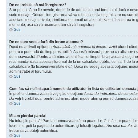
De ce trebuie să mă înregistrez?
S-ar putea să nu fie nevoie, depinde de adminstratorul forumului dacă e nevoi
scrie mesaje. Oricum, înregistrarea vă va oferi acces la opţiuni care nu sunt dis
asociate, mesaje private, trimiterea de email-uri altor utilizatori, înscrierea î
momente, aşa că vă recomandăm să vă înregistraţi.
Sus
De ce sunt scos afară din forum automat?
Dacă nu activaţi opţiunea
Autentifică-mă automat la fiecare vizită
atunci când v
pentru o perioadă de timp prestabilită. Această măsură previne ca altcineva 
dumneavoastră. Pentru a rămâne autentificat tot timpul, bifaţi această opţiune 
recomandat dacă accesaţi forumul de la un calculator public, cum ar fi de la o 
calculatoare (la liceu/universitate etc.). Dacă nu vedeţi această opţiune, îns
adminstrator al forumului.
Sus
Cum fac să nu îmi apară numele de utilizator în lista de utilizatori conectaţ
În profilul dumneavoastră veţi găsi o opţiune
Ascunde indicatorul de conecta
Da
veţi fi vizibil doar pentru administratori, moderatori şi pentru dumneavoastr
Sus
Mi-am pierdut parola!
Nu intraţi în panică! Parola dumneavoastră nu poate fi refăcută, dar poate fi r
lucru, mergeţi la pagina de autentificare şi folosiţi legătura
Am uitat parola
. Ur
trebui să vă puteţi autentifica.
Sus