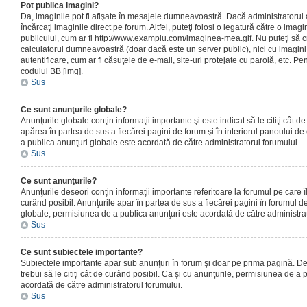
Pot publica imagini?
Da, imaginile pot fi afişate în mesajele dumneavoastră. Dacă administratorul a
încărcaţi imaginile direct pe forum. Altfel, puteţi folosi o legatură către o ima
publicului, cum ar fi http://www.examplu.com/imaginea-mea.gif. Nu puteţi să cr
calculatorul dumneavoastră (doar dacă este un server public), nici cu imagin
autentificare, cum ar fi căsuţele de e-mail, site-uri protejate cu parolă, etc. Pen
codului BB [img].
Sus
Ce sunt anunţurile globale?
Anunţurile globale conţin informaţii importante şi este indicat să le citiţi cât d
apărea în partea de sus a fiecărei pagini de forum şi în interiorul panoului de 
a publica anunţuri globale este acordată de către administratorul forumului.
Sus
Ce sunt anunţurile?
Anunţurile deseori conţin informaţii importante referitoare la forumul pe care îl 
curând posibil. Anunţurile apar în partea de sus a fiecărei pagini în forumul de
globale, permisiunea de a publica anunţuri este acordată de către administrat
Sus
Ce sunt subiectele importante?
Subiectele importante apar sub anunţuri în forum şi doar pe prima pagină. Des
trebui să le citiţi cât de curând posibil. Ca şi cu anunţurile, permisiunea de a
acordată de către administratorul forumului.
Sus