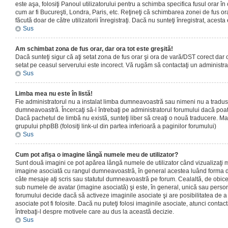
este aşa, folosiţi Panoul utilizatorului pentru a schimba specifica fusul orar în
cum ar fi Bucureşti, Londra, Paris, etc. Reţineţi că schimbarea zonei de fus orar
făcută doar de către utilizatorii înregistraţi. Dacă nu sunteţi înregistrat, aces
Sus
Am schimbat zona de fus orar, dar ora tot este greşită!
Dacă sunteţi sigur că aţi setat zona de fus orar şi ora de vară/DST corect dar o
setat pe ceasul serverului este incorect. Vă rugăm să contactaţi un administr
Sus
Limba mea nu este în listă!
Fie administratorul nu a instalat limba dumneavoastră sau nimeni nu a tradus
dumneavoastră. Încercaţi să-l întrebaţi pe administratorul forumului dacă poat
Dacă pachetul de limbă nu există, sunteţi liber să creaţi o nouă traducere. Mai 
grupului phpBB (folosiţi link-ul din partea inferioară a paginilor forumului)
Sus
Cum pot afişa o imagine lângă numele meu de utilizator?
Sunt două imagini ce pot apărea lângă numele de utilizator când vizualizaţi m
imagine asociată cu rangul dumneavoastră, în general acestea luând forma de
câte mesaje aţi scris sau statutul dumneavoastră pe forum. Cealaltă, de obic
sub numele de avatar (imagine asociată) şi este, în general, unică sau personal
forumului decide dacă să activeze imaginile asociate şi are posibilitatea de a
asociate pot fi folosite. Dacă nu puteţi folosi imaginile asociate, atunci contact
întrebaţi-l despre motivele care au dus la această decizie.
Sus