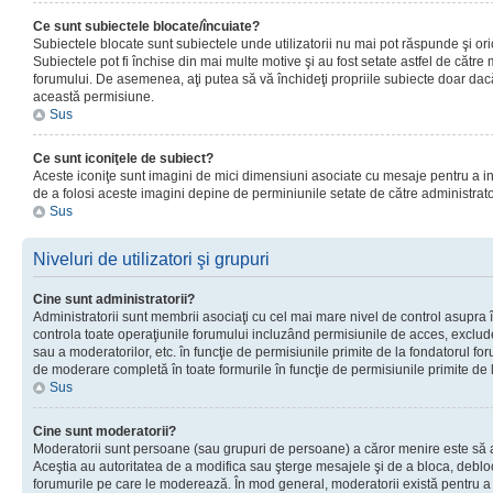
Ce sunt subiectele blocate/încuiate?
Subiectele blocate sunt subiectele unde utilizatorii nu mai pot răspunde şi or
Subiectele pot fi închise din mai multe motive şi au fost setate astfel de către
forumului. De asemenea, aţi putea să vă închideţi propriile subiecte doar dac
această permisiune.
Sus
Ce sunt iconiţele de subiect?
Aceste iconiţe sunt imagini de mici dimensiuni asociate cu mesaje pentru a ind
de a folosi aceste imagini depine de perminiunile setate de către administrato
Sus
Niveluri de utilizatori şi grupuri
Cine sunt administratorii?
Administratorii sunt membrii asociaţi cu cel mai mare nivel de control asupra în
controla toate operaţiunile forumului incluzând permisiunile de acces, excluder
sau a moderatorilor, etc. în funcţie de permisiunile primite de la fondatorul 
de moderare completă în toate formurile în funcţie de permisiunile primite de 
Sus
Cine sunt moderatorii?
Moderatorii sunt persoane (sau grupuri de persoane) a căror menire este să a
Aceştia au autoritatea de a modifica sau şterge mesajele şi de a bloca, debloc
forumurile pe care le moderează. În mod general, moderatorii există pentru a av