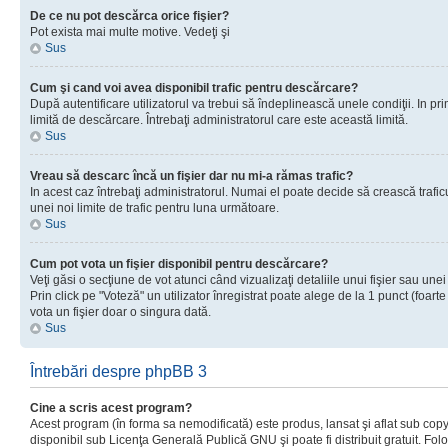
De ce nu pot descărca orice fişier?
Pot exista mai multe motive. Vedeţi şi
Sus
Cum şi cand voi avea disponibil trafic pentru descărcare?
După autentificare utilizatorul va trebui să îndeplinească unele condiţii. In prim
limită de descărcare. Întrebaţi administratorul care este această limită.
Sus
Vreau să descarc încă un fişier dar nu mi-a rămas trafic?
In acest caz întrebaţi administratorul. Numai el poate decide să crească trafic
unei noi limite de trafic pentru luna următoare.
Sus
Cum pot vota un fişier disponibil pentru descărcare?
Veţi găsi o secţiune de vot atunci când vizualizaţi detaliile unui fişier sau unei
Prin click pe "Voteză" un utilizator înregistrat poate alege de la 1 punct (foarte
vota un fişier doar o singura dată.
Sus
Întrebări despre phpBB 3
Cine a scris acest program?
Acest program (în forma sa nemodificată) este produs, lansat şi aflat sub copy
disponibil sub Licenţa Generală Publică GNU şi poate fi distribuit gratuit. Folos