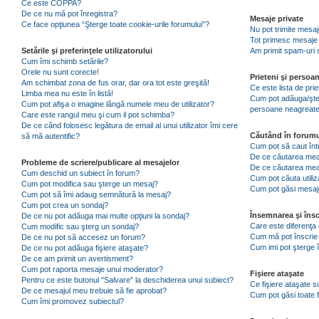
Ce este COPPA?
De ce nu mă pot înregistra?
Mesaje private
Ce face opţiunea “Şterge toate cookie-urile forumului”?
Nu pot trimite mesaj
Tot primesc mesaje 
Setările şi preferinţele utilizatorului
Am primit spam-uri 
Cum îmi schimb setările?
Orele nu sunt corecte!
Prieteni şi persoa
Am schimbat zona de fus orar, dar ora tot este greşită!
Ce este lista de pri
Limba mea nu este în listă!
Cum pot adăuga/şterg
Cum pot afişa o imagine lângă numele meu de utilizator?
persoane neagreat
Care este rangul meu şi cum il pot schimba?
De ce când folosesc legătura de email al unui utilizator îmi cere
Căutând în forumu
să mă autentific?
Cum pot să caut înt
De ce căutarea mea 
Probleme de scriere/publicare al mesajelor
De ce căutarea mea
Cum deschid un subiect în forum?
Cum pot căuta utiliz
Cum pot modifica sau şterge un mesaj?
Cum pot găsi mesaje
Cum pot să îmi adaug semnătură la mesaj?
Cum pot crea un sondaj?
Însemnarea şi însc
De ce nu pot adăuga mai multe opţiuni la sondaj?
Care este diferenţa 
Cum modific sau şterg un sondaj?
Cum mă pot înscrie 
De ce nu pot să accesez un forum?
Cum imi pot şterge î
De ce nu pot adăuga fişiere ataşate?
De ce am primit un avertisment?
Cum pot raporta mesaje unui moderator?
Fişiere ataşate
Pentru ce este butonul "Salvare" la deschiderea unui subiect?
Ce fişiere ataşate 
De ce mesajul meu trebuie să fie aprobat?
Cum pot găsi toate f
Cum îmi promovez subiectul?