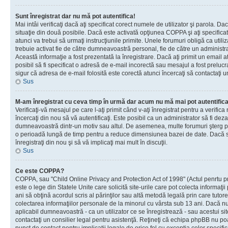
Sunt înregistrat dar nu mă pot autentifica!
Mai intâi verificaţi dacă aţi specificat corect numele de utilizator şi parola. Da
situaţie din două posibile. Dacă este activată opţiunea COPPA şi aţi specificat 
atunci va trebui să urmaţi instrucţiunile primite. Unele forumuri obligă ca utilizat
trebuie activat fie de către dumneavoastră personal, fie de către un administrat
Această informaţie a fost prezentată la înregistrare. Dacă aţi primit un email a
posibil să fi specificat o adresă de e-mail incorectă sau mesajul a fost prelucr
sigur că adresa de e-mail folosită este corectă atunci încercaţi să contactaţi u
Sus
M-am înregistrat cu ceva timp în urmă dar acum nu mă mai pot autentific
Verificaţi-vă mesajul pe care l-aţi primit când v-aţi înregistrat pentru a verifica
încercaţi din nou să vă autentificaţi. Este posibil ca un administrator să fi dezac
dumneavoastră dintr-un motiv sau altul. De asemenea, multe forumuri şterg peri
o perioadă lungă de timp pentru a reduce dimensiunea bazei de date. Dacă s-a
înregistraţi din nou şi să vă implicaţi mai mult în discuţii.
Sus
Ce este COPPA?
COPPA, sau "Child Online Privacy and Protection Act of 1998" (Actul penrtu pro
este o lege din Statele Unite care solicită site-urile care pot colecta informaţi
ani să obţină acordul scris al părinţilor sau altă metodă legală prin care tutore
colectarea informaţiilor personale de la minorul cu vârsta sub 13 ani. Dacă nu
aplicabil dumneavoastră - ca un utilizator ce se înregistrează - sau acestui site
contactaţi un consilier legal pentru asistenţă. Reţineţi că echipa phpBB nu poat