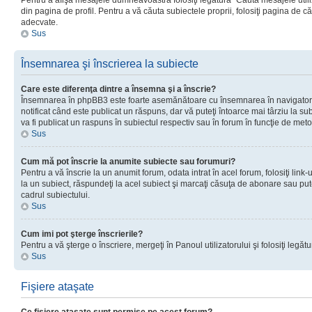
Pentru a afişa mesajele dumneavoastră folosiţi legătura “Căută mesajele utiliz
din pagina de profil. Pentru a vă căuta subiectele proprii, folosiţi pagina de c
adecvate.
Sus
Însemnarea şi înscrierea la subiecte
Care este diferenţa dintre a însemna şi a înscrie?
Însemnarea în phpBB3 este foarte asemănătoare cu însemnarea în navigator
notificat când este publicat un răspuns, dar vă puteţi întoarce mai târziu la subie
va fi publicat un raspuns în subiectul respectiv sau în forum în funcţie de meto
Sus
Cum mă pot înscrie la anumite subiecte sau forumuri?
Pentru a vă înscrie la un anumit forum, odata intrat în acel forum, folosiţi link
la un subiect, răspundeţi la acel subiect şi marcaţi căsuţa de abonare sau put
cadrul subiectului.
Sus
Cum imi pot şterge înscrierile?
Pentru a vă şterge o înscriere, mergeţi în Panoul utilizatorului şi folosiţi legătur
Sus
Fişiere ataşate