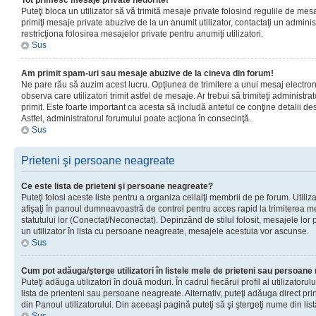
Tot primesc mesaje private nedorite!
Puteţi bloca un utilizator să vă trimită mesaje private folosind regulile de mes
primiţi mesaje private abuzive de la un anumit utilizator, contactaţi un adminis
restricţiona folosirea mesajelor private pentru anumiţi utilizatori.
Sus
Am primit spam-uri sau mesaje abuzive de la cineva din forum!
Ne pare rău să auzim acest lucru. Opţiunea de trimitere a unui mesaj electro
observa care utilizatori trimit astfel de mesaje. Ar trebui să trimiteţi administ
primit. Este foarte important ca acesta să includă antetul ce conţine detalii des
Astfel, administratorul forumului poate acţiona în consecinţă.
Sus
Prieteni şi persoane neagreate
Ce este lista de prieteni şi persoane neagreate?
Puteţi folosi aceste liste pentru a organiza ceilalţi membrii de pe forum. Utilizat
afişaţi în panoul dumneavoastră de control pentru acces rapid la trimiterea me
statutului lor (Conectat/Neconectat). Depinzând de stilul folosit, mesajele lor
un utilizator în lista cu persoane neagreate, mesajele acestuia vor ascunse.
Sus
Cum pot adăuga/şterge utilizatori în listele mele de prieteni sau persoan
Puteţi adăuga utilizatori în două moduri. În cadrul fiecărui profil al utilizatorul
lista de prienteni sau persoane neagreate. Alternativ, puteţi adăuga direct pri
din Panoul utilizatorului. Din aceeaşi pagină puteţi să şi ştergeţi nume din list