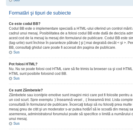
Sus
Formatări şi tipuri de subiecte
Ce este codul BB?
Codul BB este o implementare specială a HTML-ului oferind un control mărit a
cadrul unui mesaj. Posibilitatea de a folosi codul BB este dată de decizia admi
acest cod de la mesaj la mesaj din formularul de publicare. Codul BB este sim
(tag-urile) sunt închise în paranteze pătrate [ şi ] mai degrabă decât < şi >. P
BB, consultaţi ghidul care poate fi accesat din pagina de publicare.
Sus
Pot folosi HTML?
Nu. Nu se poate folosi cod HTML care să fie trimis la browser ca şi cod HTML. 
HTML sunt posibile folosind cod BB.
Sus
Ce sunt Zâmbetele?
Zâmbetele sau iconiţele emotive sunt imagini mici care pot fi folosite pentru
un cod scurt. Spre exemplu :) înseamnă vesel , :( înseamnă trist. Lista complet
consultată în formularul de publicare. Încercaţi totuşi să nu folosiţi prea mult
mesaj greu de citit şi un moderator s-ar putea hotărî să le scoată din mesaj s
asemenea, administratorul forumului poate să specifice o limită a numărului d
unui mesaj.
Sus