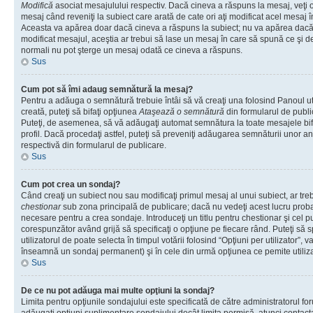
Modifică
asociat mesajulului respectiv. Dacă cineva a răspuns la mesaj, veţi 
mesaj când reveniţi la subiect care arată de cate ori aţi modificat acel mesaj 
Aceasta va apărea doar dacă cineva a răspuns la subiect; nu va apărea dacă
modificat mesajul, aceştia ar trebui să lase un mesaj în care să spună ce şi de 
normali nu pot şterge un mesaj odată ce cineva a răspuns.
Sus
Cum pot să îmi adaug semnătură la mesaj?
Pentru a adăuga o semnătură trebuie întâi să vă creaţi una folosind Panoul ut
creată, puteţi să bifaţi opţiunea
Ataşează o semnătură
din formularul de publ
Puteţi, de asemenea, să vă adăugaţi automat semnătura la toate mesajele b
profil. Dacă procedaţi astfel, puteţi să preveniţi adăugarea semnăturii unor a
respectivă din formularul de publicare.
Sus
Cum pot crea un sondaj?
Când creaţi un subiect nou sau modificaţi primul mesaj al unui subiect, ar tre
chestionar
sub zona principală de publicare; dacă nu vedeţi acest lucru probab
necesare pentru a crea sondaje. Introduceţi un titlu pentru chestionar şi cel p
corespunzător având grijă să specificaţi o opţiune pe fiecare rând. Puteţi să s
utilizatorul de poate selecta în timpul votării folosind “Opţiuni per utilizator”, v
înseamnă un sondaj permanent) şi în cele din urmă opţiunea ce pemite utilizat
Sus
De ce nu pot adăuga mai multe opţiuni la sondaj?
Limita pentru opţiunile sondajului este specificată de către administratorul fo