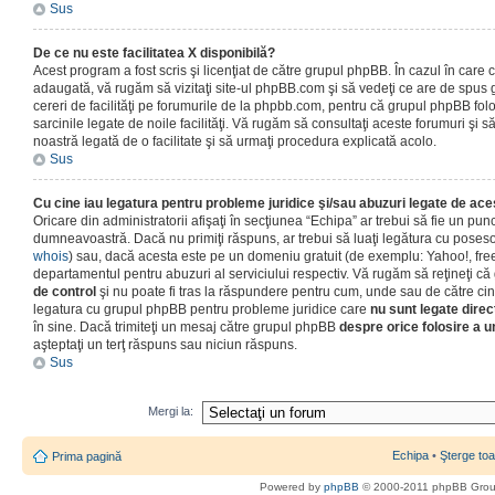
Sus
De ce nu este facilitatea X disponibilă?
Acest program a fost scris şi licenţiat de către grupul phpBB. În cazul în care co
adaugată, vă rugăm să vizitaţi site-ul phpBB.com şi să vedeţi ce are de spus
cereri de facilităţi pe forumurile de la phpbb.com, pentru că grupul phpBB fo
sarcinile legate de noile facilităţi. Vă rugăm să consultaţi aceste forumuri şi s
noastră legată de o facilitate şi să urmaţi procedura explicată acolo.
Sus
Cu cine iau legatura pentru probleme juridice şi/sau abuzuri legate de ac
Oricare din administratorii afişaţi în secţiunea “Echipa” ar trebui să fie un punc
dumneavoastră. Dacă nu primiţi răspuns, ar trebui să luaţi legătura cu poseso
whois
) sau, dacă acesta este pe un domeniu gratuit (de exemplu: Yahoo!, free
departamentul pentru abuzuri al serviciului respectiv. Vă rugăm să reţineţi 
de control
şi nu poate fi tras la răspundere pentru cum, unde sau de către cin
legatura cu grupul phpBB pentru probleme juridice care
nu sunt legate direc
în sine. Dacă trimiteţi un mesaj către grupul phpBB
despre orice folosire a un
aşteptaţi un terţ răspuns sau niciun răspuns.
Sus
Mergi la:
Echipa
•
Şterge toa
Prima pagină
Powered by
phpBB
© 2000-2011 phpBB Gro