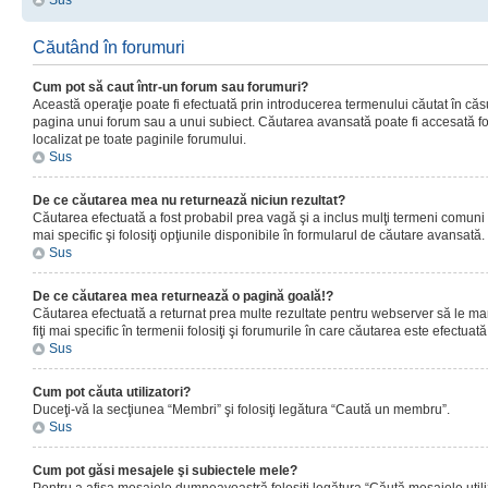
Sus
Căutând în forumuri
Cum pot să caut într-un forum sau forumuri?
Această operaţie poate fi efectuată prin introducerea termenului căutat în că
pagina unui forum sau a unui subiect. Căutarea avansată poate fi accesată fo
localizat pe toate paginile forumului.
Sus
De ce căutarea mea nu returnează niciun rezultat?
Căutarea efectuată a fost probabil prea vagă şi a inclus mulţi termeni comuni
mai specific şi folosiţi opţiunile disponibile în formularul de căutare avansată.
Sus
De ce căutarea mea returnează o pagină goală!?
Căutarea efectuată a returnat prea multe rezultate pentru webserver să le man
fiţi mai specific în termenii folosiţi şi forumurile în care căutarea este efectuată
Sus
Cum pot căuta utilizatori?
Duceţi-vă la secţiunea “Membri” şi folosiţi legătura “Caută un membru”.
Sus
Cum pot găsi mesajele şi subiectele mele?