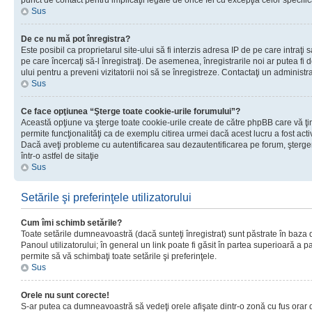
punct de contact pentru implicaţii legale de orice fel cu excepţia celor specific
Sus
De ce nu mă pot înregistra?
Este posibil ca proprietarul site-ului să fi interzis adresa IP de pe care intraţi 
pe care încercaţi să-l înregistraţi. De asemenea, înregistrarile noi ar putea fi d
ului pentru a preveni vizitatorii noi să se înregistreze. Contactaţi un administr
Sus
Ce face opţiunea “Şterge toate cookie-urile forumului”?
Această opţiune va şterge toate cookie-urile create de către phpBB care vă ţ
permite funcţionalităţi ca de exemplu citirea urmei dacă acest lucru a fost acti
Dacă aveţi probleme cu autentificarea sau dezautentificarea pe forum, şterger
într-o astfel de sitaţie
Sus
Setările şi preferinţele utilizatorului
Cum îmi schimb setările?
Toate setările dumneavoastră (dacă sunteţi înregistrat) sunt păstrate în baza de
Panoul utilizatorului; în general un link poate fi găsit în partea superioară a p
permite să vă schimbaţi toate setările şi preferinţele.
Sus
Orele nu sunt corecte!
S-ar putea ca dumneavoastră să vedeţi orele afişate dintr-o zonă cu fus orar di