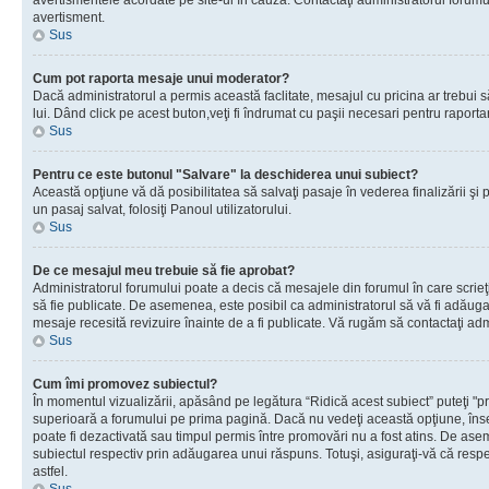
avertismentele acordate pe site-ul în cauză. Contactaţi administratorul forumulu
avertisment.
Sus
Cum pot raporta mesaje unui moderator?
Dacă administratorul a permis această faclitate, mesajul cu pricina ar trebui 
lui. Dând click pe acest buton,veţi fi îndrumat cu paşii necesari pentru raport
Sus
Pentru ce este butonul "Salvare" la deschiderea unui subiect?
Această opţiune vă dă posibilitatea să salvaţi pasaje în vederea finalizării şi pu
un pasaj salvat, folosiţi Panoul utilizatorului.
Sus
De ce mesajul meu trebuie să fie aprobat?
Administratorul forumului poate a decis că mesajele din forumul în care scrieţi
să fie publicate. De asemenea, este posibil ca administratorul să vă fi adăugat 
mesaje recesită revizuire înainte de a fi publicate. Vă rugăm să contactaţi adm
Sus
Cum îmi promovez subiectul?
În momentul vizualizării, apăsând pe legătura “Ridică acest subiect” puteţi "p
superioară a forumului pe prima pagină. Dacă nu vedeţi această opţiune, î
poate fi dezactivată sau timpul permis între promovări nu a fost atins. De as
subiectul respectiv prin adăugarea unui răspuns. Totuşi, asiguraţi-vă că respe
astfel.