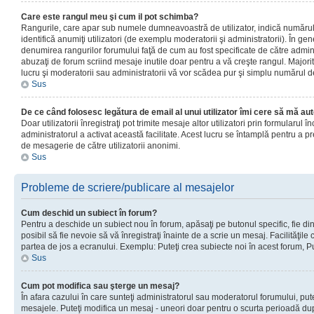
Care este rangul meu şi cum il pot schimba?
Rangurile, care apar sub numele dumneavoastră de utilizator, indică numărul 
identifică anumiţi utilizatori (de exemplu moderatorii şi administratorii). În ge
denumirea rangurilor forumului faţă de cum au fost specificate de către admin
abuzaţi de forum scriind mesaje inutile doar pentru a vă creşte rangul. Majorit
lucru şi moderatorii sau administratorii vă vor scădea pur şi simplu numărul 
Sus
De ce când folosesc legătura de email al unui utilizator îmi cere să mă aut
Doar utilizatorii înregistraţi pot trimite mesaje altor utilizatori prin formularul
administratorul a activat această facilitate. Acest lucru se întamplă pentru a p
de mesagerie de către utilizatorii anonimi.
Sus
Probleme de scriere/publicare al mesajelor
Cum deschid un subiect în forum?
Pentru a deschide un subiect nou în forum, apăsaţi pe butonul specific, fie din
posibil să fie nevoie să vă înregistraţi înainte de a scrie un mesaj. Facilităţile
partea de jos a ecranului. Exemplu: Puteţi crea subiecte noi în acest forum, Pu
Sus
Cum pot modifica sau şterge un mesaj?
În afara cazului în care sunteţi administratorul sau moderatorul forumului, put
mesajele. Puteţi modifica un mesaj - uneori doar pentru o scurta perioadă d