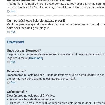
Ce fişiere ataşate sunt permise pe acest forum?
Fiecare administrator de forum poate permite sau restricţiona anumite tipuri de
ce este permis sâ încărcaţi, contactaţi administratorul forumului pentru asisten
Sus
Cum pot găsi toate fişierele ataşate proprii?
Pentru a găsi lista fişierelor ataşate încărcate de dumneavoastră, mergeţi în Pan
către secţiunea de fişiere ataşate.
Sus
Download
Unde pot găsi Download?
Legături către secţiunea de descărcare a fişierelor sunt disponibile în meniul
legătură directă: [
Download
]
Sus
Ce înseamnă?
Descărcarea nu este posibilă. Limita de trafic stabiltă de administratori în ac
sau pentru categoria afişată a fost integral consumată.
Sus
Ce înseamnă ?
Descărcarea nu este posibilă. Motive:
- Descărcare blocată de administrator.
- Utilizatorul nu este autentificat iar descărcarea este permisă doar utilizatorilo