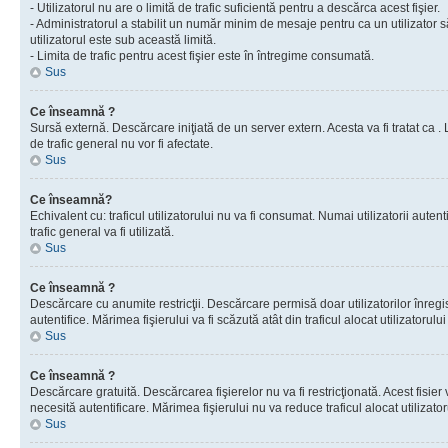
- Utilizatorul nu are o limită de trafic suficientă pentru a descărca acest fişier.
- Administratorul a stabilit un număr minim de mesaje pentru ca un utilizator s
utilizatorul este sub această limită.
- Limita de trafic pentru acest fişier este în întregime consumată.
Sus
Ce înseamnă ?
Sursă externă. Descărcare iniţiată de un server extern. Acesta va fi tratat ca . Lim
de trafic general nu vor fi afectate.
Sus
Ce înseamnă?
Echivalent cu: traficul utilizatorului nu va fi consumat. Numai utilizatorii autent
trafic general va fi utilizată.
Sus
Ce înseamnă ?
Descărcare cu anumite restricţii. Descărcare permisă doar utilizatorilor înregist
autentifice. Mărimea fişierului va fi scăzută atât din traficul alocat utilizatorului 
Sus
Ce înseamnă ?
Descărcare gratuită. Descărcarea fişierelor nu va fi restricţionată. Acest fisier 
necesită autentificare. Mărimea fişierului nu va reduce traficul alocat utilizato
Sus