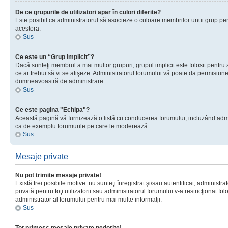
De ce grupurile de utilizatori apar în culori diferite?
Este posibil ca administratorul să asocieze o culoare membrilor unui grup pen
acestora.
Sus
Ce este un “Grup implicit”?
Dacă sunteţi membrul a mai multor grupuri, grupul implicit este folosit pentru
ce ar trebui să vi se afişeze. Administratorul forumului vă poate da permisiun
dumneavoastră de administrare.
Sus
Ce este pagina "Echipa"?
Această pagină vă furnizează o listă cu conducerea forumului, incluzând adminis
ca de exemplu forumurile pe care le moderează.
Sus
Mesaje private
Nu pot trimite mesaje private!
Există trei posibile motive: nu sunteţi înregistrat şi/sau autentificat, administ
privată pentru toţi utilizatorii sau administratorul forumului v-a restricţionat f
administrator al forumului pentru mai multe informaţii.
Sus