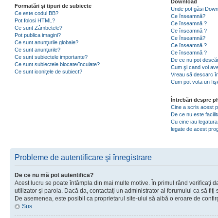
Download
Formatări şi tipuri de subiecte
Unde pot găsi Dow
Ce este codul BB?
Ce înseamnă?
Pot folosi HTML?
Ce înseamnă ?
Ce sunt Zâmbetele?
Ce înseamnă ?
Pot publica imagini?
Ce înseamnă?
Ce sunt anunţurile globale?
Ce înseamnă ?
Ce sunt anunţurile?
Ce înseamnă ?
Ce sunt subiectele importante?
De ce nu pot descăr
Ce sunt subiectele blocate/încuiate?
Cum şi cand voi ave
Ce sunt iconiţele de subiect?
Vreau să descarc în
Cum pot vota un fiş
Întrebări despre 
Cine a scris acest
De ce nu este facili
Cu cine iau legatura
legate de acest pr
Probleme de autentificare şi înregistrare
De ce nu mă pot autentifica?
Acest lucru se poate întâmpla din mai multe motive. În primul rând verificaţi d
utilizator şi parola. Dacă da, contactaţi un administrator al forumului ca să fiţi 
De asemenea, este posibil ca proprietarul site-ului să aibă o eroare de confir
Sus