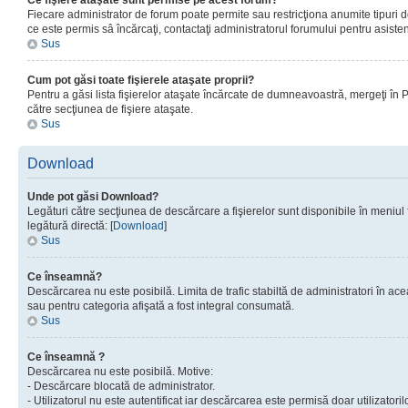
Ce fişiere ataşate sunt permise pe acest forum?
Fiecare administrator de forum poate permite sau restricţiona anumite tipuri de
ce este permis sâ încărcaţi, contactaţi administratorul forumului pentru asisten
Sus
Cum pot găsi toate fişierele ataşate proprii?
Pentru a găsi lista fişierelor ataşate încărcate de dumneavoastră, mergeţi în Pan
către secţiunea de fişiere ataşate.
Sus
Download
Unde pot găsi Download?
Legături către secţiunea de descărcare a fişierelor sunt disponibile în meniul
legătură directă: [
Download
]
Sus
Ce înseamnă?
Descărcarea nu este posibilă. Limita de trafic stabiltă de administratori în ac
sau pentru categoria afişată a fost integral consumată.
Sus
Ce înseamnă ?
Descărcarea nu este posibilă. Motive:
- Descărcare blocată de administrator.
- Utilizatorul nu este autentificat iar descărcarea este permisă doar utilizatorilo