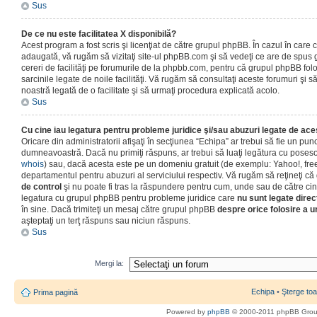
Sus
De ce nu este facilitatea X disponibilă?
Acest program a fost scris şi licenţiat de către grupul phpBB. În cazul în care co
adaugată, vă rugăm să vizitaţi site-ul phpBB.com şi să vedeţi ce are de spus
cereri de facilităţi pe forumurile de la phpbb.com, pentru că grupul phpBB fo
sarcinile legate de noile facilităţi. Vă rugăm să consultaţi aceste forumuri şi s
noastră legată de o facilitate şi să urmaţi procedura explicată acolo.
Sus
Cu cine iau legatura pentru probleme juridice şi/sau abuzuri legate de ac
Oricare din administratorii afişaţi în secţiunea “Echipa” ar trebui să fie un punc
dumneavoastră. Dacă nu primiţi răspuns, ar trebui să luaţi legătura cu poseso
whois
) sau, dacă acesta este pe un domeniu gratuit (de exemplu: Yahoo!, free
departamentul pentru abuzuri al serviciului respectiv. Vă rugăm să reţineţi 
de control
şi nu poate fi tras la răspundere pentru cum, unde sau de către cin
legatura cu grupul phpBB pentru probleme juridice care
nu sunt legate direc
în sine. Dacă trimiteţi un mesaj către grupul phpBB
despre orice folosire a un
aşteptaţi un terţ răspuns sau niciun răspuns.
Sus
Mergi la:
Echipa
•
Şterge toa
Prima pagină
Powered by
phpBB
© 2000-2011 phpBB Gro