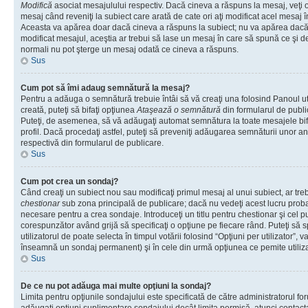
Modifică
asociat mesajulului respectiv. Dacă cineva a răspuns la mesaj, veţi 
mesaj când reveniţi la subiect care arată de cate ori aţi modificat acel mesaj 
Aceasta va apărea doar dacă cineva a răspuns la subiect; nu va apărea dacă
modificat mesajul, aceştia ar trebui să lase un mesaj în care să spună ce şi de 
normali nu pot şterge un mesaj odată ce cineva a răspuns.
Sus
Cum pot să îmi adaug semnătură la mesaj?
Pentru a adăuga o semnătură trebuie întâi să vă creaţi una folosind Panoul ut
creată, puteţi să bifaţi opţiunea
Ataşează o semnătură
din formularul de publ
Puteţi, de asemenea, să vă adăugaţi automat semnătura la toate mesajele b
profil. Dacă procedaţi astfel, puteţi să preveniţi adăugarea semnăturii unor a
respectivă din formularul de publicare.
Sus
Cum pot crea un sondaj?
Când creaţi un subiect nou sau modificaţi primul mesaj al unui subiect, ar tre
chestionar
sub zona principală de publicare; dacă nu vedeţi acest lucru probab
necesare pentru a crea sondaje. Introduceţi un titlu pentru chestionar şi cel p
corespunzător având grijă să specificaţi o opţiune pe fiecare rând. Puteţi să s
utilizatorul de poate selecta în timpul votării folosind “Opţiuni per utilizator”, v
înseamnă un sondaj permanent) şi în cele din urmă opţiunea ce pemite utilizat
Sus
De ce nu pot adăuga mai multe opţiuni la sondaj?
Limita pentru opţiunile sondajului este specificată de către administratorul fo