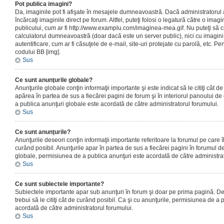
Pot publica imagini?
Da, imaginile pot fi afişate în mesajele dumneavoastră. Dacă administratorul a
încărcaţi imaginile direct pe forum. Altfel, puteţi folosi o legatură către o ima
publicului, cum ar fi http://www.examplu.com/imaginea-mea.gif. Nu puteţi să cr
calculatorul dumneavoastră (doar dacă este un server public), nici cu imagin
autentificare, cum ar fi căsuţele de e-mail, site-uri protejate cu parolă, etc. Pen
codului BB [img].
Sus
Ce sunt anunţurile globale?
Anunţurile globale conţin informaţii importante şi este indicat să le citiţi cât d
apărea în partea de sus a fiecărei pagini de forum şi în interiorul panoului de 
a publica anunţuri globale este acordată de către administratorul forumului.
Sus
Ce sunt anunţurile?
Anunţurile deseori conţin informaţii importante referitoare la forumul pe care îl 
curând posibil. Anunţurile apar în partea de sus a fiecărei pagini în forumul de
globale, permisiunea de a publica anunţuri este acordată de către administrat
Sus
Ce sunt subiectele importante?
Subiectele importante apar sub anunţuri în forum şi doar pe prima pagină. Des
trebui să le citiţi cât de curând posibil. Ca şi cu anunţurile, permisiunea de a
acordată de către administratorul forumului.
Sus