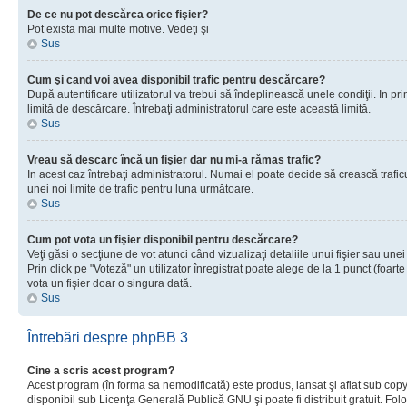
De ce nu pot descărca orice fişier?
Pot exista mai multe motive. Vedeţi şi
Sus
Cum şi cand voi avea disponibil trafic pentru descărcare?
După autentificare utilizatorul va trebui să îndeplinească unele condiţii. In prim
limită de descărcare. Întrebaţi administratorul care este această limită.
Sus
Vreau să descarc încă un fişier dar nu mi-a rămas trafic?
In acest caz întrebaţi administratorul. Numai el poate decide să crească trafic
unei noi limite de trafic pentru luna următoare.
Sus
Cum pot vota un fişier disponibil pentru descărcare?
Veţi găsi o secţiune de vot atunci când vizualizaţi detaliile unui fişier sau unei
Prin click pe "Voteză" un utilizator înregistrat poate alege de la 1 punct (foarte
vota un fişier doar o singura dată.
Sus
Întrebări despre phpBB 3
Cine a scris acest program?
Acest program (în forma sa nemodificată) este produs, lansat şi aflat sub copy
disponibil sub Licenţa Generală Publică GNU şi poate fi distribuit gratuit. Folos