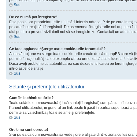
punct de contact pentru implicaţii legale de orice fel cu excepţia celor specific
Sus
De ce nu mă pot înregistra?
Este posibil ca proprietarul site-ului să fi interzis adresa IP de pe care intraţi 
pe care încercaţi să-l înregistraţi. De asemenea, înregistrarile noi ar putea fi d
ului pentru a preveni vizitatorii noi să se înregistreze. Contactaţi un administr
Sus
Ce face opţiunea “Şterge toate cookie-urile forumului”?
Această opţiune va şterge toate cookie-urile create de către phpBB care vă ţ
permite funcţionalităţi ca de exemplu citirea urmei dacă acest lucru a fost acti
Dacă aveţi probleme cu autentificarea sau dezautentificarea pe forum, şterger
într-o astfel de sitaţie
Sus
Setările şi preferinţele utilizatorului
Cum îmi schimb setările?
Toate setările dumneavoastră (dacă sunteţi înregistrat) sunt păstrate în baza de
Panoul utilizatorului; în general un link poate fi găsit în partea superioară a p
permite să vă schimbaţi toate setările şi preferinţele.
Sus
Orele nu sunt corecte!
S-ar putea ca dumneavoastră să vedeţi orele afişate dintr-o zonă cu fus orar di