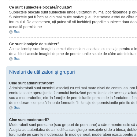
Ce sunt subiectele blocate/încuiate?
Subiectele blocate sunt subiectele unde utilizatorii nu mai pot răspunde şi or
Subiectele pot fi închise din mai multe motive şi au fost setate astfel de către
forumului. De asemenea, aţi putea să vă închideţi propriile subiecte doar dac
această permisiune.
Sus
Ce sunt iconiţele de subiect?
Aceste iconiţe sunt imagini de mici dimensiuni asociate cu mesaje pentru a ind
de a folosi aceste imagini depine de perminiunile setate de către administrato
Sus
Niveluri de utilizatori şi grupuri
Cine sunt administratorii?
Administratorii sunt membrii asociaţi cu cel mai mare nivel de control asupra în
controla toate operaţiunile forumului incluzând permisiunile de acces, excluder
sau a moderatorilor, etc. în funcţie de permisiunile primite de la fondatorul 
de moderare completă în toate formurile în funcţie de permisiunile primite de 
Sus
Cine sunt moderatorii?
Moderatorii sunt persoane (sau grupuri de persoane) a căror menire este să a
Aceştia au autoritatea de a modifica sau şterge mesajele şi de a bloca, debloc
forumurile pe care le moderează. În mod general, moderatorii există pentru a av