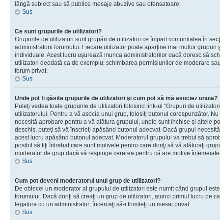
lângă subiect sau să publice mesaje abuzive sau ofensatoare.
Sus
Ce sunt grupurile de utilizatori?
Grupurile de utilizatori sunt grupări de utilizatori ce împart comunitatea în secţ
administratorii forumului. Fiecare utilizator poate aparţine mai multor grupuri 
individuale. Acest lucru uşurează munca administratorilor dacă doresc să sch
utilizatori deodată ca de exemplu: schimbarea permisiunilor de moderare sau 
forum privat.
Sus
Unde pot fi găsite grupurile de utilizatori şi cum pot să mă asociez unuia?
Puteţi vedea toate grupurile de utilizatori folosind link-ul “Grupuri de utilizato
utilizatorului. Pentru a vă asocia unui grup, folosiţi butonul corespunzător. N
necesită aprobare pentru a vă alătura grupului, unele sunt închise şi altele p
deschis, puteţi să vă înscrieţi apăsând butonul adecvat. Dacă grupul necesită
acest lucru apăsând butonul adecvat. Moderatorul grupului va trebui să apr
posibil să fiţi întrebat care sunt motivele pentru care doriţi să vă alăturaţi gru
moderator de grup dacă vă respinge cererea pentru că are motive întemeiate
Sus
Cum pot deveni moderatorul unui grup de utilizatori?
De obiecei un moderator al grupului de utilizatori este numit când grupul este
forumului. Dacă doriţi să creaţi un grup de utilizatori, atunci primul lucru pe car
legatura cu un administrator; încercaţi să-i trimiteţi un mesaj privat.
Sus