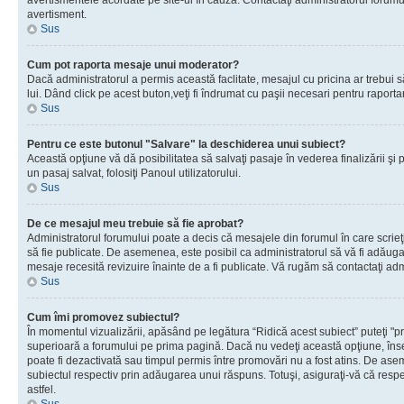
avertismentele acordate pe site-ul în cauză. Contactaţi administratorul forumulu
avertisment.
Sus
Cum pot raporta mesaje unui moderator?
Dacă administratorul a permis această faclitate, mesajul cu pricina ar trebui 
lui. Dând click pe acest buton,veţi fi îndrumat cu paşii necesari pentru raport
Sus
Pentru ce este butonul "Salvare" la deschiderea unui subiect?
Această opţiune vă dă posibilitatea să salvaţi pasaje în vederea finalizării şi pu
un pasaj salvat, folosiţi Panoul utilizatorului.
Sus
De ce mesajul meu trebuie să fie aprobat?
Administratorul forumului poate a decis că mesajele din forumul în care scrieţi
să fie publicate. De asemenea, este posibil ca administratorul să vă fi adăugat 
mesaje recesită revizuire înainte de a fi publicate. Vă rugăm să contactaţi adm
Sus
Cum îmi promovez subiectul?
În momentul vizualizării, apăsând pe legătura “Ridică acest subiect” puteţi "p
superioară a forumului pe prima pagină. Dacă nu vedeţi această opţiune, î
poate fi dezactivată sau timpul permis între promovări nu a fost atins. De as
subiectul respectiv prin adăugarea unui răspuns. Totuşi, asiguraţi-vă că respe
astfel.