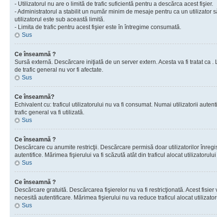
- Utilizatorul nu are o limită de trafic suficientă pentru a descărca acest fişier.
- Administratorul a stabilit un număr minim de mesaje pentru ca un utilizator s
utilizatorul este sub această limită.
- Limita de trafic pentru acest fişier este în întregime consumată.
Sus
Ce înseamnă ?
Sursă externă. Descărcare iniţiată de un server extern. Acesta va fi tratat ca . Lim
de trafic general nu vor fi afectate.
Sus
Ce înseamnă?
Echivalent cu: traficul utilizatorului nu va fi consumat. Numai utilizatorii autent
trafic general va fi utilizată.
Sus
Ce înseamnă ?
Descărcare cu anumite restricţii. Descărcare permisă doar utilizatorilor înregist
autentifice. Mărimea fişierului va fi scăzută atât din traficul alocat utilizatorului 
Sus
Ce înseamnă ?
Descărcare gratuită. Descărcarea fişierelor nu va fi restricţionată. Acest fisier 
necesită autentificare. Mărimea fişierului nu va reduce traficul alocat utilizato
Sus