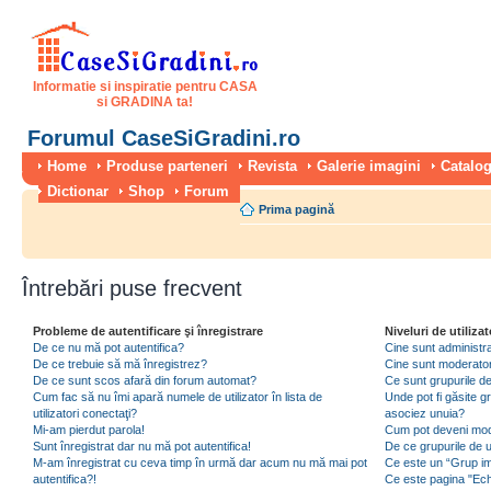
Informatie si inspiratie pentru CASA
si GRADINA ta!
Forumul CaseSiGradini.ro
Home
Produse parteneri
Revista
Galerie imagini
Catalog
Dictionar
Shop
Forum
Prima pagină
Întrebări puse frecvent
Probleme de autentificare şi înregistrare
Niveluri de utilizat
De ce nu mă pot autentifica?
Cine sunt administra
De ce trebuie să mă înregistrez?
Cine sunt moderator
De ce sunt scos afară din forum automat?
Ce sunt grupurile de 
Cum fac să nu îmi apară numele de utilizator în lista de
Unde pot fi găsite gr
utilizatori conectaţi?
asociez unuia?
Mi-am pierdut parola!
Cum pot deveni moder
Sunt înregistrat dar nu mă pot autentifica!
De ce grupurile de uti
M-am înregistrat cu ceva timp în urmă dar acum nu mă mai pot
Ce este un “Grup imp
autentifica?!
Ce este pagina "Ec