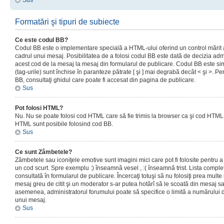
Sus
Formatări şi tipuri de subiecte
Ce este codul BB?
Codul BB este o implementare specială a HTML-ului oferind un control mărit a
cadrul unui mesaj. Posibilitatea de a folosi codul BB este dată de decizia admi
acest cod de la mesaj la mesaj din formularul de publicare. Codul BB este sim
(tag-urile) sunt închise în paranteze pătrate [ şi ] mai degrabă decât < şi >. P
BB, consultaţi ghidul care poate fi accesat din pagina de publicare.
Sus
Pot folosi HTML?
Nu. Nu se poate folosi cod HTML care să fie trimis la browser ca şi cod HTML. 
HTML sunt posibile folosind cod BB.
Sus
Ce sunt Zâmbetele?
Zâmbetele sau iconiţele emotive sunt imagini mici care pot fi folosite pentru
un cod scurt. Spre exemplu :) înseamnă vesel , :( înseamnă trist. Lista complet
consultată în formularul de publicare. Încercaţi totuşi să nu folosiţi prea mult
mesaj greu de citit şi un moderator s-ar putea hotărî să le scoată din mesaj s
asemenea, administratorul forumului poate să specifice o limită a numărului d
unui mesaj.
Sus