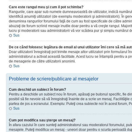
Care este rangul meu şi cum il pot schimba?
Rangurile, care apar sub numele dumneavoastră de utilizator, indică numărul 
identifică anumiţi utilizatori (de exemplu moderatorii şi administratorii). În ge
denumirea rangurilor forumului faţă de cum au fost specificate de către admin
abuzaţi de forum scriind mesaje inutile doar pentru a vă creşte rangul. Majorit
lucru şi moderatorii sau administratorii vă vor scădea pur şi simplu numărul 
Sus
De ce când folosesc legătura de email al unui utilizator îmi cere să mă aut
Doar utilizatorii înregistraţi pot trimite mesaje altor utilizatori prin formularul
administratorul a activat această facilitate. Acest lucru se întamplă pentru a p
de mesagerie de către utilizatorii anonimi.
Sus
Probleme de scriere/publicare al mesajelor
Cum deschid un subiect în forum?
Pentru a deschide un subiect nou în forum, apăsaţi pe butonul specific, fie din
posibil să fie nevoie să vă înregistraţi înainte de a scrie un mesaj. Facilităţile
partea de jos a ecranului. Exemplu: Puteţi crea subiecte noi în acest forum, Pu
Sus
Cum pot modifica sau şterge un mesaj?
În afara cazului în care sunteţi administratorul sau moderatorul forumului, put
mesajele. Puteţi modifica un mesaj - uneori doar pentru o scurta perioadă d