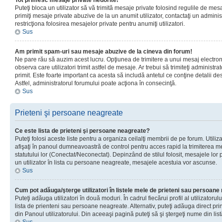
Tot primesc mesaje private nedorite!
Puteţi bloca un utilizator să vă trimită mesaje private folosind regulile de mes
primiţi mesaje private abuzive de la un anumit utilizator, contactaţi un adminis
restricţiona folosirea mesajelor private pentru anumiţi utilizatori.
Sus
Am primit spam-uri sau mesaje abuzive de la cineva din forum!
Ne pare rău să auzim acest lucru. Opţiunea de trimitere a unui mesaj electro
observa care utilizatori trimit astfel de mesaje. Ar trebui să trimiteţi administ
primit. Este foarte important ca acesta să includă antetul ce conţine detalii des
Astfel, administratorul forumului poate acţiona în consecinţă.
Sus
Prieteni şi persoane neagreate
Ce este lista de prieteni şi persoane neagreate?
Puteţi folosi aceste liste pentru a organiza ceilalţi membrii de pe forum. Utilizat
afişaţi în panoul dumneavoastră de control pentru acces rapid la trimiterea me
statutului lor (Conectat/Neconectat). Depinzând de stilul folosit, mesajele lor
un utilizator în lista cu persoane neagreate, mesajele acestuia vor ascunse.
Sus
Cum pot adăuga/şterge utilizatori în listele mele de prieteni sau persoan
Puteţi adăuga utilizatori în două moduri. În cadrul fiecărui profil al utilizatorul
lista de prienteni sau persoane neagreate. Alternativ, puteţi adăuga direct pri
din Panoul utilizatorului. Din aceeaşi pagină puteţi să şi ştergeţi nume din list