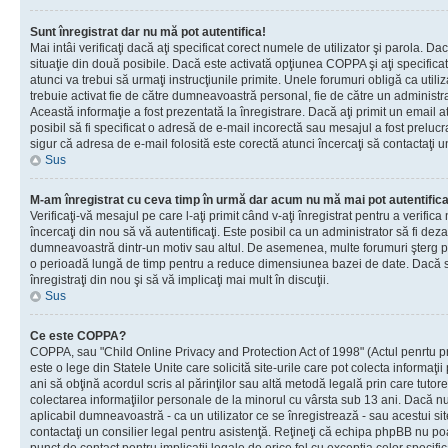
Sunt înregistrat dar nu mă pot autentifica!
Mai intâi verificaţi dacă aţi specificat corect numele de utilizator şi parola. Da
situaţie din două posibile. Dacă este activată opţiunea COPPA şi aţi specificat 
atunci va trebui să urmaţi instrucţiunile primite. Unele forumuri obligă ca utilizat
trebuie activat fie de către dumneavoastră personal, fie de către un administrat
Această informaţie a fost prezentată la înregistrare. Dacă aţi primit un email a
posibil să fi specificat o adresă de e-mail incorectă sau mesajul a fost prelucr
sigur că adresa de e-mail folosită este corectă atunci încercaţi să contactaţi u
Sus
M-am înregistrat cu ceva timp în urmă dar acum nu mă mai pot autentific
Verificaţi-vă mesajul pe care l-aţi primit când v-aţi înregistrat pentru a verifica
încercaţi din nou să vă autentificaţi. Este posibil ca un administrator să fi dezac
dumneavoastră dintr-un motiv sau altul. De asemenea, multe forumuri şterg peri
o perioadă lungă de timp pentru a reduce dimensiunea bazei de date. Dacă s-a
înregistraţi din nou şi să vă implicaţi mai mult în discuţii.
Sus
Ce este COPPA?
COPPA, sau "Child Online Privacy and Protection Act of 1998" (Actul penrtu pro
este o lege din Statele Unite care solicită site-urile care pot colecta informaţi
ani să obţină acordul scris al părinţilor sau altă metodă legală prin care tutore
colectarea informaţiilor personale de la minorul cu vârsta sub 13 ani. Dacă nu
aplicabil dumneavoastră - ca un utilizator ce se înregistrează - sau acestui site
contactaţi un consilier legal pentru asistenţă. Reţineţi că echipa phpBB nu poat