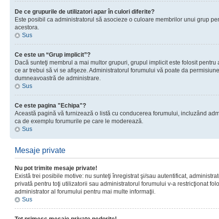
De ce grupurile de utilizatori apar în culori diferite?
Este posibil ca administratorul să asocieze o culoare membrilor unui grup pen
acestora.
Sus
Ce este un “Grup implicit”?
Dacă sunteţi membrul a mai multor grupuri, grupul implicit este folosit pentru
ce ar trebui să vi se afişeze. Administratorul forumului vă poate da permisiun
dumneavoastră de administrare.
Sus
Ce este pagina "Echipa"?
Această pagină vă furnizează o listă cu conducerea forumului, incluzând adminis
ca de exemplu forumurile pe care le moderează.
Sus
Mesaje private
Nu pot trimite mesaje private!
Există trei posibile motive: nu sunteţi înregistrat şi/sau autentificat, administ
privată pentru toţi utilizatorii sau administratorul forumului v-a restricţionat f
administrator al forumului pentru mai multe informaţii.
Sus