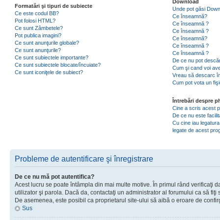
Download
Formatări şi tipuri de subiecte
Unde pot găsi Dow
Ce este codul BB?
Ce înseamnă?
Pot folosi HTML?
Ce înseamnă ?
Ce sunt Zâmbetele?
Ce înseamnă ?
Pot publica imagini?
Ce înseamnă?
Ce sunt anunţurile globale?
Ce înseamnă ?
Ce sunt anunţurile?
Ce înseamnă ?
Ce sunt subiectele importante?
De ce nu pot descăr
Ce sunt subiectele blocate/încuiate?
Cum şi cand voi ave
Ce sunt iconiţele de subiect?
Vreau să descarc în
Cum pot vota un fiş
Întrebări despre 
Cine a scris acest
De ce nu este facili
Cu cine iau legatura
legate de acest pr
Probleme de autentificare şi înregistrare
De ce nu mă pot autentifica?
Acest lucru se poate întâmpla din mai multe motive. În primul rând verificaţi d
utilizator şi parola. Dacă da, contactaţi un administrator al forumului ca să fiţi 
De asemenea, este posibil ca proprietarul site-ului să aibă o eroare de confir
Sus