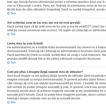
este aşa, folosiţi Panoul utilizatorului pentru a schimba specifica fusul orar în
cum ar fi Bucureşti, Londra, Paris, etc. Reţineţi că schimbarea zonei de fus orar
făcută doar de către utilizatorii înregistraţi. Dacă nu sunteţi înregistrat, aces
Sus
Am schimbat zona de fus orar, dar ora tot este greşită!
Dacă sunteţi sigur că aţi setat zona de fus orar şi ora de vară/DST corect dar o
setat pe ceasul serverului este incorect. Vă rugăm să contactaţi un administr
Sus
Limba mea nu este în listă!
Fie administratorul nu a instalat limba dumneavoastră sau nimeni nu a tradus
dumneavoastră. Încercaţi să-l întrebaţi pe administratorul forumului dacă poat
Dacă pachetul de limbă nu există, sunteţi liber să creaţi o nouă traducere. Mai 
grupului phpBB (folosiţi link-ul din partea inferioară a paginilor forumului)
Sus
Cum pot afişa o imagine lângă numele meu de utilizator?
Sunt două imagini ce pot apărea lângă numele de utilizator când vizualizaţi m
imagine asociată cu rangul dumneavoastră, în general acestea luând forma de
câte mesaje aţi scris sau statutul dumneavoastră pe forum. Cealaltă, de obic
sub numele de avatar (imagine asociată) şi este, în general, unică sau personal
forumului decide dacă să activeze imaginile asociate şi are posibilitatea de a
asociate pot fi folosite. Dacă nu puteţi folosi imaginile asociate, atunci contact
întrebaţi-l despre motivele care au dus la această decizie.
Sus