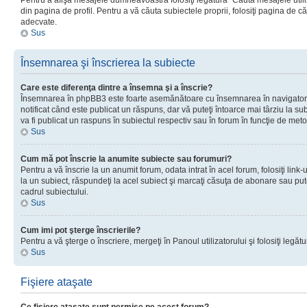
Pentru a afişa mesajele dumneavoastră folosiţi legătura “Căută mesajele utiliz
din pagina de profil. Pentru a vă căuta subiectele proprii, folosiţi pagina de c
adecvate.
Sus
Însemnarea şi înscrierea la subiecte
Care este diferenţa dintre a însemna şi a înscrie?
Însemnarea în phpBB3 este foarte asemănătoare cu însemnarea în navigator
notificat când este publicat un răspuns, dar vă puteţi întoarce mai târziu la subie
va fi publicat un raspuns în subiectul respectiv sau în forum în funcţie de meto
Sus
Cum mă pot înscrie la anumite subiecte sau forumuri?
Pentru a vă înscrie la un anumit forum, odata intrat în acel forum, folosiţi link
la un subiect, răspundeţi la acel subiect şi marcaţi căsuţa de abonare sau put
cadrul subiectului.
Sus
Cum imi pot şterge înscrierile?
Pentru a vă şterge o înscriere, mergeţi în Panoul utilizatorului şi folosiţi legătur
Sus
Fişiere ataşate