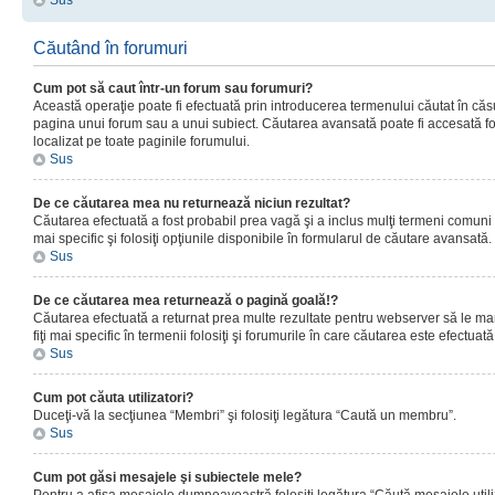
Sus
Căutând în forumuri
Cum pot să caut într-un forum sau forumuri?
Această operaţie poate fi efectuată prin introducerea termenului căutat în că
pagina unui forum sau a unui subiect. Căutarea avansată poate fi accesată fo
localizat pe toate paginile forumului.
Sus
De ce căutarea mea nu returnează niciun rezultat?
Căutarea efectuată a fost probabil prea vagă şi a inclus mulţi termeni comuni
mai specific şi folosiţi opţiunile disponibile în formularul de căutare avansată.
Sus
De ce căutarea mea returnează o pagină goală!?
Căutarea efectuată a returnat prea multe rezultate pentru webserver să le man
fiţi mai specific în termenii folosiţi şi forumurile în care căutarea este efectuată
Sus
Cum pot căuta utilizatori?
Duceţi-vă la secţiunea “Membri” şi folosiţi legătura “Caută un membru”.
Sus
Cum pot găsi mesajele şi subiectele mele?