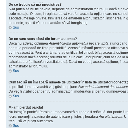
De ce trebuie să mă înregistrez?
S-ar putea să nu fie nevoie, depinde de adminstratorul forumului dacă e nevoi
scrie mesaje. Oricum, înregistrarea vă va oferi acces la opţiuni care nu sunt dis
asociate, mesaje private, trimiterea de email-uri altor utilizatori, înscrierea î
momente, aşa că vă recomandăm să vă înregistraţi.
Sus
De ce sunt scos afară din forum automat?
Dacă nu activaţi opţiunea
Autentifică-mă automat la fiecare vizită
atunci când v
pentru o perioadă de timp prestabilită. Această măsură previne ca altcineva 
dumneavoastră. Pentru a rămâne autentificat tot timpul, bifaţi această opţiune 
recomandat dacă accesaţi forumul de la un calculator public, cum ar fi de la o 
calculatoare (la liceu/universitate etc.). Dacă nu vedeţi această opţiune, îns
adminstrator al forumului.
Sus
Cum fac să nu îmi apară numele de utilizator în lista de utilizatori conectaţ
În profilul dumneavoastră veţi găsi o opţiune
Ascunde indicatorul de conecta
Da
veţi fi vizibil doar pentru administratori, moderatori şi pentru dumneavoastr
Sus
Mi-am pierdut parola!
Nu intraţi în panică! Parola dumneavoastră nu poate fi refăcută, dar poate fi r
lucru, mergeţi la pagina de autentificare şi folosiţi legătura
Am uitat parola
. Ur
trebui să vă puteţi autentifica.
Sus