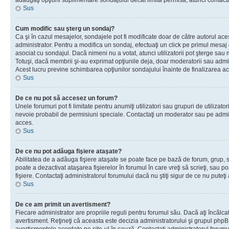
adăugaţi opţiuni suplimentare sondajului decât limita permisă, atunci contacta
Sus
Cum modific sau şterg un sondaj?
Ca şi în cazul mesajelor, sondajele pot fi modificate doar de către autorul ac
administrator. Pentru a modifica un sondaj, efectuaţi un click pe primul mesaj
asociat cu sondajul. Dacă nimeni nu a votat, atunci utilizatorii pot şterge sau 
Totuşi, dacă membrii şi-au exprimat opţiunile deja, doar moderatorii sau admini
Acest lucru previne schimbarea opţiunilor sondajului înainte de finalizarea ac
Sus
De ce nu pot să accesez un forum?
Unele forumuri pot fi limitate pentru anumiţi utilizatori sau grupuri de utilizatori
nevoie probabil de permisiuni speciale. Contactaţi un moderator sau pe admin
acces.
Sus
De ce nu pot adăuga fişiere ataşate?
Abilitatea de a adăuga fişiere ataşate se poate face pe bază de forum, grup, sa
poate a dezactivat ataşarea fişierelor în forumul în care vreţi să scrieţi, sau 
fişiere. Contactaţi administratorul forumului dacă nu ştiţi sigur de ce nu puteţi
Sus
De ce am primit un avertisment?
Fiecare administrator are propriile reguli pentru forumul său. Dacă aţi încălca
avertisment. Reţineţi că aceasta este decizia administratorului şi grupul php