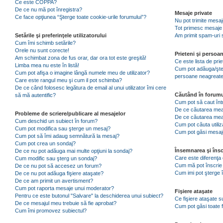
Ce este COPPA?
De ce nu mă pot înregistra?
Mesaje private
Ce face opţiunea “Şterge toate cookie-urile forumului”?
Nu pot trimite mesaj
Tot primesc mesaje 
Setările şi preferinţele utilizatorului
Am primit spam-uri 
Cum îmi schimb setările?
Orele nu sunt corecte!
Prieteni şi persoa
Am schimbat zona de fus orar, dar ora tot este greşită!
Ce este lista de pri
Limba mea nu este în listă!
Cum pot adăuga/şterg
Cum pot afişa o imagine lângă numele meu de utilizator?
persoane neagreat
Care este rangul meu şi cum il pot schimba?
De ce când folosesc legătura de email al unui utilizator îmi cere
Căutând în forumu
să mă autentific?
Cum pot să caut înt
De ce căutarea mea 
Probleme de scriere/publicare al mesajelor
De ce căutarea mea
Cum deschid un subiect în forum?
Cum pot căuta utiliz
Cum pot modifica sau şterge un mesaj?
Cum pot găsi mesaje
Cum pot să îmi adaug semnătură la mesaj?
Cum pot crea un sondaj?
Însemnarea şi însc
De ce nu pot adăuga mai multe opţiuni la sondaj?
Care este diferenţa 
Cum modific sau şterg un sondaj?
Cum mă pot înscrie 
De ce nu pot să accesez un forum?
Cum imi pot şterge î
De ce nu pot adăuga fişiere ataşate?
De ce am primit un avertisment?
Cum pot raporta mesaje unui moderator?
Fişiere ataşate
Pentru ce este butonul "Salvare" la deschiderea unui subiect?
Ce fişiere ataşate 
De ce mesajul meu trebuie să fie aprobat?
Cum pot găsi toate f
Cum îmi promovez subiectul?