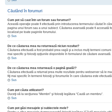
Sus
Căutând în forumuri
Cum pot să caut într-un forum sau forumuri?
Această operaţie poate fi efectuată prin introducerea termenului căutat în că
pagina unui forum sau a unui subiect. Căutarea avansată poate fi accesată fo
localizat pe toate paginile forumului.
Sus
De ce căutarea mea nu returnează niciun rezultat?
Căutarea efectuată a fost probabil prea vagă şi a inclus mulţi termeni comuni
mai specific şi folosiţi opţiunile disponibile în formularul de căutare avansată.
Sus
De ce căutarea mea returnează o pagină goală!?
Căutarea efectuată a returnat prea multe rezultate pentru webserver să le man
fiţi mai specific în termenii folosiţi şi forumurile în care căutarea este efectuată
Sus
Cum pot căuta utilizatori?
Duceţi-vă la secţiunea “Membri” şi folosiţi legătura “Caută un membru”.
Sus
Cum pot găsi mesajele şi subiectele mele?