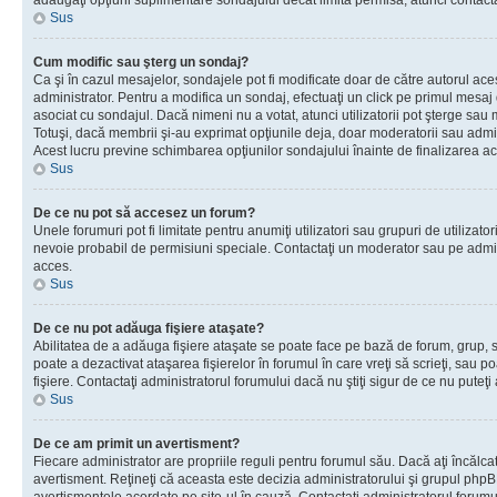
adăugaţi opţiuni suplimentare sondajului decât limita permisă, atunci contacta
Sus
Cum modific sau şterg un sondaj?
Ca şi în cazul mesajelor, sondajele pot fi modificate doar de către autorul ac
administrator. Pentru a modifica un sondaj, efectuaţi un click pe primul mesaj
asociat cu sondajul. Dacă nimeni nu a votat, atunci utilizatorii pot şterge sau 
Totuşi, dacă membrii şi-au exprimat opţiunile deja, doar moderatorii sau admini
Acest lucru previne schimbarea opţiunilor sondajului înainte de finalizarea ac
Sus
De ce nu pot să accesez un forum?
Unele forumuri pot fi limitate pentru anumiţi utilizatori sau grupuri de utilizatori
nevoie probabil de permisiuni speciale. Contactaţi un moderator sau pe admin
acces.
Sus
De ce nu pot adăuga fişiere ataşate?
Abilitatea de a adăuga fişiere ataşate se poate face pe bază de forum, grup, sa
poate a dezactivat ataşarea fişierelor în forumul în care vreţi să scrieţi, sau 
fişiere. Contactaţi administratorul forumului dacă nu ştiţi sigur de ce nu puteţi
Sus
De ce am primit un avertisment?
Fiecare administrator are propriile reguli pentru forumul său. Dacă aţi încălca
avertisment. Reţineţi că aceasta este decizia administratorului şi grupul php