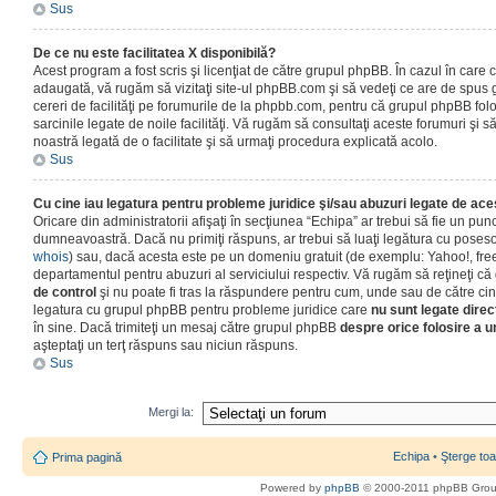
Sus
De ce nu este facilitatea X disponibilă?
Acest program a fost scris şi licenţiat de către grupul phpBB. În cazul în care co
adaugată, vă rugăm să vizitaţi site-ul phpBB.com şi să vedeţi ce are de spus
cereri de facilităţi pe forumurile de la phpbb.com, pentru că grupul phpBB fo
sarcinile legate de noile facilităţi. Vă rugăm să consultaţi aceste forumuri şi s
noastră legată de o facilitate şi să urmaţi procedura explicată acolo.
Sus
Cu cine iau legatura pentru probleme juridice şi/sau abuzuri legate de ac
Oricare din administratorii afişaţi în secţiunea “Echipa” ar trebui să fie un punc
dumneavoastră. Dacă nu primiţi răspuns, ar trebui să luaţi legătura cu poseso
whois
) sau, dacă acesta este pe un domeniu gratuit (de exemplu: Yahoo!, free
departamentul pentru abuzuri al serviciului respectiv. Vă rugăm să reţineţi 
de control
şi nu poate fi tras la răspundere pentru cum, unde sau de către cin
legatura cu grupul phpBB pentru probleme juridice care
nu sunt legate direc
în sine. Dacă trimiteţi un mesaj către grupul phpBB
despre orice folosire a un
aşteptaţi un terţ răspuns sau niciun răspuns.
Sus
Mergi la:
Echipa
•
Şterge toa
Prima pagină
Powered by
phpBB
© 2000-2011 phpBB Gro