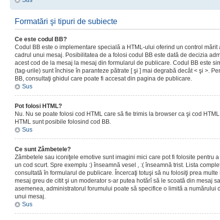
Sus
Formatări şi tipuri de subiecte
Ce este codul BB?
Codul BB este o implementare specială a HTML-ului oferind un control mărit a
cadrul unui mesaj. Posibilitatea de a folosi codul BB este dată de decizia admi
acest cod de la mesaj la mesaj din formularul de publicare. Codul BB este sim
(tag-urile) sunt închise în paranteze pătrate [ şi ] mai degrabă decât < şi >. P
BB, consultaţi ghidul care poate fi accesat din pagina de publicare.
Sus
Pot folosi HTML?
Nu. Nu se poate folosi cod HTML care să fie trimis la browser ca şi cod HTML. 
HTML sunt posibile folosind cod BB.
Sus
Ce sunt Zâmbetele?
Zâmbetele sau iconiţele emotive sunt imagini mici care pot fi folosite pentru
un cod scurt. Spre exemplu :) înseamnă vesel , :( înseamnă trist. Lista complet
consultată în formularul de publicare. Încercaţi totuşi să nu folosiţi prea mult
mesaj greu de citit şi un moderator s-ar putea hotărî să le scoată din mesaj s
asemenea, administratorul forumului poate să specifice o limită a numărului d
unui mesaj.
Sus