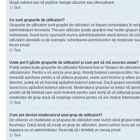
lângă subiect sau să publice mesaje abuzive sau ofensatoare.
Sus
Ce sunt grupurile de utilizatori?
Grupurile de utilizatori sunt grupări de utilizatori ce împart comunitatea în secţ
administratorii forumului. Fiecare utilizator poate aparţine mai multor grupuri 
individuale. Acest lucru uşurează munca administratorilor dacă doresc să sch
utilizatori deodată ca de exemplu: schimbarea permisiunilor de moderare sau 
forum privat.
Sus
Unde pot fi găsite grupurile de utilizatori şi cum pot să mă asociez unuia?
Puteţi vedea toate grupurile de utilizatori folosind link-ul “Grupuri de utilizato
utilizatorului. Pentru a vă asocia unui grup, folosiţi butonul corespunzător. N
necesită aprobare pentru a vă alătura grupului, unele sunt închise şi altele p
deschis, puteţi să vă înscrieţi apăsând butonul adecvat. Dacă grupul necesită
acest lucru apăsând butonul adecvat. Moderatorul grupului va trebui să apr
posibil să fiţi întrebat care sunt motivele pentru care doriţi să vă alăturaţi gru
moderator de grup dacă vă respinge cererea pentru că are motive întemeiate
Sus
Cum pot deveni moderatorul unui grup de utilizatori?
De obiecei un moderator al grupului de utilizatori este numit când grupul este
forumului. Dacă doriţi să creaţi un grup de utilizatori, atunci primul lucru pe car
legatura cu un administrator; încercaţi să-i trimiteţi un mesaj privat.
Sus