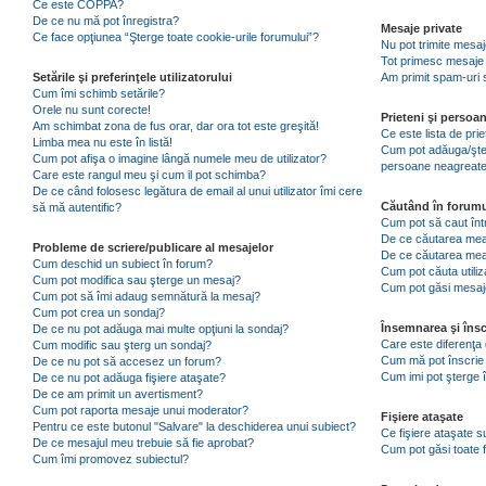
Ce este COPPA?
De ce nu mă pot înregistra?
Mesaje private
Ce face opţiunea “Şterge toate cookie-urile forumului”?
Nu pot trimite mesaj
Tot primesc mesaje 
Setările şi preferinţele utilizatorului
Am primit spam-uri 
Cum îmi schimb setările?
Orele nu sunt corecte!
Prieteni şi persoa
Am schimbat zona de fus orar, dar ora tot este greşită!
Ce este lista de pri
Limba mea nu este în listă!
Cum pot adăuga/şterg
Cum pot afişa o imagine lângă numele meu de utilizator?
persoane neagreat
Care este rangul meu şi cum il pot schimba?
De ce când folosesc legătura de email al unui utilizator îmi cere
Căutând în forumu
să mă autentific?
Cum pot să caut înt
De ce căutarea mea 
Probleme de scriere/publicare al mesajelor
De ce căutarea mea
Cum deschid un subiect în forum?
Cum pot căuta utiliz
Cum pot modifica sau şterge un mesaj?
Cum pot găsi mesaje
Cum pot să îmi adaug semnătură la mesaj?
Cum pot crea un sondaj?
Însemnarea şi însc
De ce nu pot adăuga mai multe opţiuni la sondaj?
Care este diferenţa 
Cum modific sau şterg un sondaj?
Cum mă pot înscrie 
De ce nu pot să accesez un forum?
Cum imi pot şterge î
De ce nu pot adăuga fişiere ataşate?
De ce am primit un avertisment?
Cum pot raporta mesaje unui moderator?
Fişiere ataşate
Pentru ce este butonul "Salvare" la deschiderea unui subiect?
Ce fişiere ataşate 
De ce mesajul meu trebuie să fie aprobat?
Cum pot găsi toate f
Cum îmi promovez subiectul?