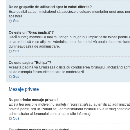
De ce grupurile de utilizatori apar în culori diferite?
Este posibil ca administratorul să asocieze o culoare membrilor unui grup pen
acestora.
Sus
Ce este un “Grup implicit”?
Dacă sunteţi membrul a mai multor grupuri, grupul implicit este folosit pentru
ce ar trebui să vi se afişeze. Administratorul forumului vă poate da permisiun
dumneavoastră de administrare.
Sus
Ce este pagina "Echipa"?
Această pagină vă furnizează o listă cu conducerea forumului, incluzând adminis
ca de exemplu forumurile pe care le moderează.
Sus
Mesaje private
Nu pot trimite mesaje private!
Există trei posibile motive: nu sunteţi înregistrat şi/sau autentificat, administ
privată pentru toţi utilizatorii sau administratorul forumului v-a restricţionat f
administrator al forumului pentru mai multe informaţii.
Sus