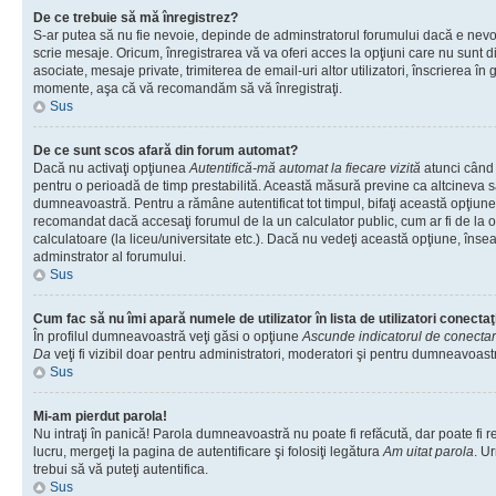
De ce trebuie să mă înregistrez?
S-ar putea să nu fie nevoie, depinde de adminstratorul forumului dacă e nevoi
scrie mesaje. Oricum, înregistrarea vă va oferi acces la opţiuni care nu sunt dis
asociate, mesaje private, trimiterea de email-uri altor utilizatori, înscrierea î
momente, aşa că vă recomandăm să vă înregistraţi.
Sus
De ce sunt scos afară din forum automat?
Dacă nu activaţi opţiunea
Autentifică-mă automat la fiecare vizită
atunci când v
pentru o perioadă de timp prestabilită. Această măsură previne ca altcineva 
dumneavoastră. Pentru a rămâne autentificat tot timpul, bifaţi această opţiune 
recomandat dacă accesaţi forumul de la un calculator public, cum ar fi de la o 
calculatoare (la liceu/universitate etc.). Dacă nu vedeţi această opţiune, îns
adminstrator al forumului.
Sus
Cum fac să nu îmi apară numele de utilizator în lista de utilizatori conectaţ
În profilul dumneavoastră veţi găsi o opţiune
Ascunde indicatorul de conecta
Da
veţi fi vizibil doar pentru administratori, moderatori şi pentru dumneavoastr
Sus
Mi-am pierdut parola!
Nu intraţi în panică! Parola dumneavoastră nu poate fi refăcută, dar poate fi r
lucru, mergeţi la pagina de autentificare şi folosiţi legătura
Am uitat parola
. Ur
trebui să vă puteţi autentifica.
Sus