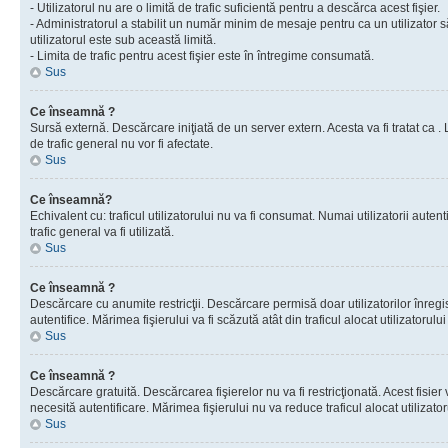
- Utilizatorul nu are o limită de trafic suficientă pentru a descărca acest fişier.
- Administratorul a stabilit un număr minim de mesaje pentru ca un utilizator s
utilizatorul este sub această limită.
- Limita de trafic pentru acest fişier este în întregime consumată.
Sus
Ce înseamnă ?
Sursă externă. Descărcare iniţiată de un server extern. Acesta va fi tratat ca . Lim
de trafic general nu vor fi afectate.
Sus
Ce înseamnă?
Echivalent cu: traficul utilizatorului nu va fi consumat. Numai utilizatorii autent
trafic general va fi utilizată.
Sus
Ce înseamnă ?
Descărcare cu anumite restricţii. Descărcare permisă doar utilizatorilor înregist
autentifice. Mărimea fişierului va fi scăzută atât din traficul alocat utilizatorului 
Sus
Ce înseamnă ?
Descărcare gratuită. Descărcarea fişierelor nu va fi restricţionată. Acest fisier 
necesită autentificare. Mărimea fişierului nu va reduce traficul alocat utilizato
Sus