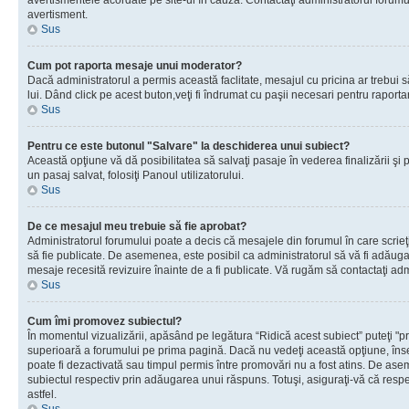
avertismentele acordate pe site-ul în cauză. Contactaţi administratorul forumulu
avertisment.
Sus
Cum pot raporta mesaje unui moderator?
Dacă administratorul a permis această faclitate, mesajul cu pricina ar trebui 
lui. Dând click pe acest buton,veţi fi îndrumat cu paşii necesari pentru raport
Sus
Pentru ce este butonul "Salvare" la deschiderea unui subiect?
Această opţiune vă dă posibilitatea să salvaţi pasaje în vederea finalizării şi pu
un pasaj salvat, folosiţi Panoul utilizatorului.
Sus
De ce mesajul meu trebuie să fie aprobat?
Administratorul forumului poate a decis că mesajele din forumul în care scrieţi
să fie publicate. De asemenea, este posibil ca administratorul să vă fi adăugat 
mesaje recesită revizuire înainte de a fi publicate. Vă rugăm să contactaţi adm
Sus
Cum îmi promovez subiectul?
În momentul vizualizării, apăsând pe legătura “Ridică acest subiect” puteţi "p
superioară a forumului pe prima pagină. Dacă nu vedeţi această opţiune, î
poate fi dezactivată sau timpul permis între promovări nu a fost atins. De as
subiectul respectiv prin adăugarea unui răspuns. Totuşi, asiguraţi-vă că respe
astfel.