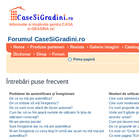
Informatie si inspiratie pentru CASA
si GRADINA ta!
Forumul CaseSiGradini.ro
Home
Produse parteneri
Revista
Galerie imagini
Catalog
Dictionar
Shop
Forum
Prima pagină
Întrebări puse frecvent
Probleme de autentificare şi înregistrare
Niveluri de utilizat
De ce nu mă pot autentifica?
Cine sunt administra
De ce trebuie să mă înregistrez?
Cine sunt moderator
De ce sunt scos afară din forum automat?
Ce sunt grupurile de 
Cum fac să nu îmi apară numele de utilizator în lista de
Unde pot fi găsite gr
utilizatori conectaţi?
asociez unuia?
Mi-am pierdut parola!
Cum pot deveni moder
Sunt înregistrat dar nu mă pot autentifica!
De ce grupurile de uti
M-am înregistrat cu ceva timp în urmă dar acum nu mă mai pot
Ce este un “Grup imp
autentifica?!
Ce este pagina "Ec