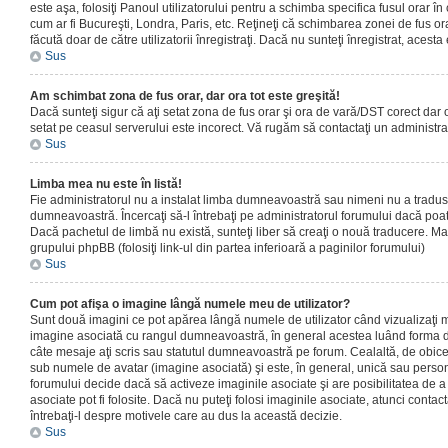
este aşa, folosiţi Panoul utilizatorului pentru a schimba specifica fusul orar în
cum ar fi Bucureşti, Londra, Paris, etc. Reţineţi că schimbarea zonei de fus orar
făcută doar de către utilizatorii înregistraţi. Dacă nu sunteţi înregistrat, aces
Sus
Am schimbat zona de fus orar, dar ora tot este greşită!
Dacă sunteţi sigur că aţi setat zona de fus orar şi ora de vară/DST corect dar o
setat pe ceasul serverului este incorect. Vă rugăm să contactaţi un administr
Sus
Limba mea nu este în listă!
Fie administratorul nu a instalat limba dumneavoastră sau nimeni nu a tradus
dumneavoastră. Încercaţi să-l întrebaţi pe administratorul forumului dacă poat
Dacă pachetul de limbă nu există, sunteţi liber să creaţi o nouă traducere. Mai 
grupului phpBB (folosiţi link-ul din partea inferioară a paginilor forumului)
Sus
Cum pot afişa o imagine lângă numele meu de utilizator?
Sunt două imagini ce pot apărea lângă numele de utilizator când vizualizaţi m
imagine asociată cu rangul dumneavoastră, în general acestea luând forma de
câte mesaje aţi scris sau statutul dumneavoastră pe forum. Cealaltă, de obic
sub numele de avatar (imagine asociată) şi este, în general, unică sau personal
forumului decide dacă să activeze imaginile asociate şi are posibilitatea de a
asociate pot fi folosite. Dacă nu puteţi folosi imaginile asociate, atunci contact
întrebaţi-l despre motivele care au dus la această decizie.
Sus