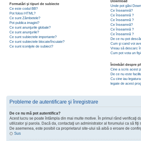
Download
Formatări şi tipuri de subiecte
Unde pot găsi Dow
Ce este codul BB?
Ce înseamnă?
Pot folosi HTML?
Ce înseamnă ?
Ce sunt Zâmbetele?
Ce înseamnă ?
Pot publica imagini?
Ce înseamnă?
Ce sunt anunţurile globale?
Ce înseamnă ?
Ce sunt anunţurile?
Ce înseamnă ?
Ce sunt subiectele importante?
De ce nu pot descăr
Ce sunt subiectele blocate/încuiate?
Cum şi cand voi ave
Ce sunt iconiţele de subiect?
Vreau să descarc în
Cum pot vota un fiş
Întrebări despre 
Cine a scris acest
De ce nu este facili
Cu cine iau legatura
legate de acest pr
Probleme de autentificare şi înregistrare
De ce nu mă pot autentifica?
Acest lucru se poate întâmpla din mai multe motive. În primul rând verificaţi d
utilizator şi parola. Dacă da, contactaţi un administrator al forumului ca să fiţi 
De asemenea, este posibil ca proprietarul site-ului să aibă o eroare de confir
Sus