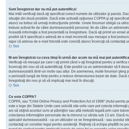
Sunt înregistrat dar nu mă pot autentifica!
Mai intâi verificaţi dacă aţi specificat corect numele de utilizator şi parola. Da
situaţie din două posibile. Dacă este activată opţiunea COPPA şi aţi specificat 
atunci va trebui să urmaţi instrucţiunile primite. Unele forumuri obligă ca utilizat
trebuie activat fie de către dumneavoastră personal, fie de către un administrat
Această informaţie a fost prezentată la înregistrare. Dacă aţi primit un email a
posibil să fi specificat o adresă de e-mail incorectă sau mesajul a fost prelucr
sigur că adresa de e-mail folosită este corectă atunci încercaţi să contactaţi u
Sus
M-am înregistrat cu ceva timp în urmă dar acum nu mă mai pot autentific
Verificaţi-vă mesajul pe care l-aţi primit când v-aţi înregistrat pentru a verifica
încercaţi din nou să vă autentificaţi. Este posibil ca un administrator să fi dezac
dumneavoastră dintr-un motiv sau altul. De asemenea, multe forumuri şterg peri
o perioadă lungă de timp pentru a reduce dimensiunea bazei de date. Dacă s-a
înregistraţi din nou şi să vă implicaţi mai mult în discuţii.
Sus
Ce este COPPA?
COPPA, sau "Child Online Privacy and Protection Act of 1998" (Actul penrtu pro
este o lege din Statele Unite care solicită site-urile care pot colecta informaţi
ani să obţină acordul scris al părinţilor sau altă metodă legală prin care tutore
colectarea informaţiilor personale de la minorul cu vârsta sub 13 ani. Dacă nu
aplicabil dumneavoastră - ca un utilizator ce se înregistrează - sau acestui site
contactaţi un consilier legal pentru asistenţă. Reţineţi că echipa phpBB nu poat