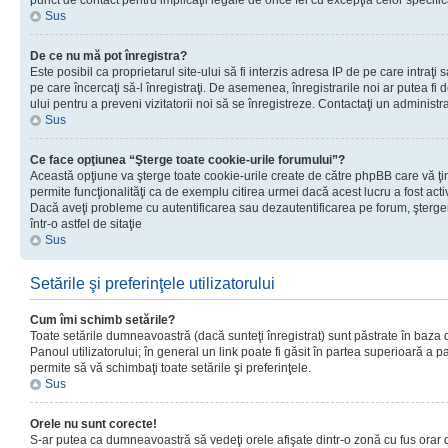
punct de contact pentru implicaţii legale de orice fel cu excepţia celor specific
Sus
De ce nu mă pot înregistra?
Este posibil ca proprietarul site-ului să fi interzis adresa IP de pe care intraţi 
pe care încercaţi să-l înregistraţi. De asemenea, înregistrarile noi ar putea fi d
ului pentru a preveni vizitatorii noi să se înregistreze. Contactaţi un administr
Sus
Ce face opţiunea “Şterge toate cookie-urile forumului”?
Această opţiune va şterge toate cookie-urile create de către phpBB care vă ţ
permite funcţionalităţi ca de exemplu citirea urmei dacă acest lucru a fost acti
Dacă aveţi probleme cu autentificarea sau dezautentificarea pe forum, şterger
într-o astfel de sitaţie
Sus
Setările şi preferinţele utilizatorului
Cum îmi schimb setările?
Toate setările dumneavoastră (dacă sunteţi înregistrat) sunt păstrate în baza de
Panoul utilizatorului; în general un link poate fi găsit în partea superioară a p
permite să vă schimbaţi toate setările şi preferinţele.
Sus
Orele nu sunt corecte!
S-ar putea ca dumneavoastră să vedeţi orele afişate dintr-o zonă cu fus orar di