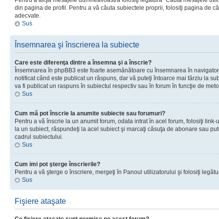
Pentru a afişa mesajele dumneavoastră folosiţi legătura “Căută mesajele utiliz
din pagina de profil. Pentru a vă căuta subiectele proprii, folosiţi pagina de c
adecvate.
Sus
Însemnarea şi înscrierea la subiecte
Care este diferenţa dintre a însemna şi a înscrie?
Însemnarea în phpBB3 este foarte asemănătoare cu însemnarea în navigator
notificat când este publicat un răspuns, dar vă puteţi întoarce mai târziu la subie
va fi publicat un raspuns în subiectul respectiv sau în forum în funcţie de meto
Sus
Cum mă pot înscrie la anumite subiecte sau forumuri?
Pentru a vă înscrie la un anumit forum, odata intrat în acel forum, folosiţi link
la un subiect, răspundeţi la acel subiect şi marcaţi căsuţa de abonare sau put
cadrul subiectului.
Sus
Cum imi pot şterge înscrierile?
Pentru a vă şterge o înscriere, mergeţi în Panoul utilizatorului şi folosiţi legătur
Sus
Fişiere ataşate