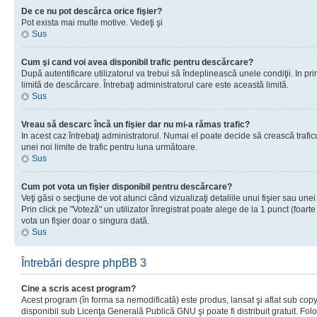
De ce nu pot descărca orice fişier?
Pot exista mai multe motive. Vedeţi şi
Sus
Cum şi cand voi avea disponibil trafic pentru descărcare?
După autentificare utilizatorul va trebui să îndeplinească unele condiţii. In prim
limită de descărcare. Întrebaţi administratorul care este această limită.
Sus
Vreau să descarc încă un fişier dar nu mi-a rămas trafic?
In acest caz întrebaţi administratorul. Numai el poate decide să crească trafic
unei noi limite de trafic pentru luna următoare.
Sus
Cum pot vota un fişier disponibil pentru descărcare?
Veţi găsi o secţiune de vot atunci când vizualizaţi detaliile unui fişier sau unei
Prin click pe "Voteză" un utilizator înregistrat poate alege de la 1 punct (foarte
vota un fişier doar o singura dată.
Sus
Întrebări despre phpBB 3
Cine a scris acest program?
Acest program (în forma sa nemodificată) este produs, lansat şi aflat sub copy
disponibil sub Licenţa Generală Publică GNU şi poate fi distribuit gratuit. Folos