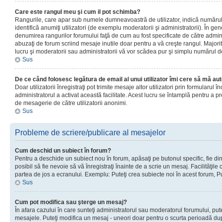
Care este rangul meu şi cum il pot schimba?
Rangurile, care apar sub numele dumneavoastră de utilizator, indică numărul 
identifică anumiţi utilizatori (de exemplu moderatorii şi administratorii). În ge
denumirea rangurilor forumului faţă de cum au fost specificate de către admin
abuzaţi de forum scriind mesaje inutile doar pentru a vă creşte rangul. Majorit
lucru şi moderatorii sau administratorii vă vor scădea pur şi simplu numărul 
Sus
De ce când folosesc legătura de email al unui utilizator îmi cere să mă aut
Doar utilizatorii înregistraţi pot trimite mesaje altor utilizatori prin formularul
administratorul a activat această facilitate. Acest lucru se întamplă pentru a p
de mesagerie de către utilizatorii anonimi.
Sus
Probleme de scriere/publicare al mesajelor
Cum deschid un subiect în forum?
Pentru a deschide un subiect nou în forum, apăsaţi pe butonul specific, fie din
posibil să fie nevoie să vă înregistraţi înainte de a scrie un mesaj. Facilităţile
partea de jos a ecranului. Exemplu: Puteţi crea subiecte noi în acest forum, Pu
Sus
Cum pot modifica sau şterge un mesaj?
În afara cazului în care sunteţi administratorul sau moderatorul forumului, put
mesajele. Puteţi modifica un mesaj - uneori doar pentru o scurta perioadă d