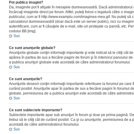
Pot publica imagini?
Da, imaginile pot fi afişate în mesajele dumneavoastră. Dacă administratorul a
încărcaţi imaginile direct pe forum. Altfel, puteţi folosi o legatură către o ima
publicului, cum ar fi http://www.examplu.com/imaginea-mea.gif. Nu puteţi să cr
calculatorul dumneavoastră (doar dacă este un server public), nici cu imagin
autentificare, cum ar fi căsuţele de e-mail, site-uri protejate cu parolă, etc. Pen
codului BB [img].
Sus
Ce sunt anunţurile globale?
Anunţurile globale conţin informaţii importante şi este indicat să le citiţi cât d
apărea în partea de sus a fiecărei pagini de forum şi în interiorul panoului de 
a publica anunţuri globale este acordată de către administratorul forumului.
Sus
Ce sunt anunţurile?
Anunţurile deseori conţin informaţii importante referitoare la forumul pe care îl 
curând posibil. Anunţurile apar în partea de sus a fiecărei pagini în forumul de
globale, permisiunea de a publica anunţuri este acordată de către administrat
Sus
Ce sunt subiectele importante?
Subiectele importante apar sub anunţuri în forum şi doar pe prima pagină. Des
trebui să le citiţi cât de curând posibil. Ca şi cu anunţurile, permisiunea de a
acordată de către administratorul forumului.
Sus