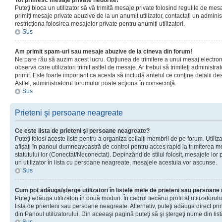
Tot primesc mesaje private nedorite!
Puteţi bloca un utilizator să vă trimită mesaje private folosind regulile de mes
primiţi mesaje private abuzive de la un anumit utilizator, contactaţi un adminis
restricţiona folosirea mesajelor private pentru anumiţi utilizatori.
Sus
Am primit spam-uri sau mesaje abuzive de la cineva din forum!
Ne pare rău să auzim acest lucru. Opţiunea de trimitere a unui mesaj electro
observa care utilizatori trimit astfel de mesaje. Ar trebui să trimiteţi administ
primit. Este foarte important ca acesta să includă antetul ce conţine detalii des
Astfel, administratorul forumului poate acţiona în consecinţă.
Sus
Prieteni şi persoane neagreate
Ce este lista de prieteni şi persoane neagreate?
Puteţi folosi aceste liste pentru a organiza ceilalţi membrii de pe forum. Utilizat
afişaţi în panoul dumneavoastră de control pentru acces rapid la trimiterea me
statutului lor (Conectat/Neconectat). Depinzând de stilul folosit, mesajele lor
un utilizator în lista cu persoane neagreate, mesajele acestuia vor ascunse.
Sus
Cum pot adăuga/şterge utilizatori în listele mele de prieteni sau persoan
Puteţi adăuga utilizatori în două moduri. În cadrul fiecărui profil al utilizatorul
lista de prienteni sau persoane neagreate. Alternativ, puteţi adăuga direct pri
din Panoul utilizatorului. Din aceeaşi pagină puteţi să şi ştergeţi nume din list