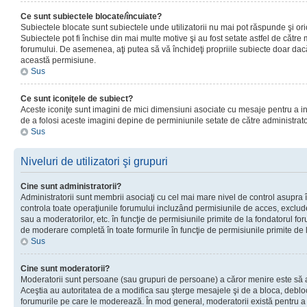
Ce sunt subiectele blocate/încuiate?
Subiectele blocate sunt subiectele unde utilizatorii nu mai pot răspunde şi or
Subiectele pot fi închise din mai multe motive şi au fost setate astfel de către
forumului. De asemenea, aţi putea să vă închideţi propriile subiecte doar dac
această permisiune.
Sus
Ce sunt iconiţele de subiect?
Aceste iconiţe sunt imagini de mici dimensiuni asociate cu mesaje pentru a ind
de a folosi aceste imagini depine de perminiunile setate de către administrato
Sus
Niveluri de utilizatori şi grupuri
Cine sunt administratorii?
Administratorii sunt membrii asociaţi cu cel mai mare nivel de control asupra în
controla toate operaţiunile forumului incluzând permisiunile de acces, excluder
sau a moderatorilor, etc. în funcţie de permisiunile primite de la fondatorul 
de moderare completă în toate formurile în funcţie de permisiunile primite de 
Sus
Cine sunt moderatorii?
Moderatorii sunt persoane (sau grupuri de persoane) a căror menire este să a
Aceştia au autoritatea de a modifica sau şterge mesajele şi de a bloca, debloc
forumurile pe care le moderează. În mod general, moderatorii există pentru a av