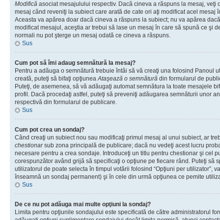
Modifică
asociat mesajulului respectiv. Dacă cineva a răspuns la mesaj, veţi 
mesaj când reveniţi la subiect care arată de cate ori aţi modificat acel mesaj 
Aceasta va apărea doar dacă cineva a răspuns la subiect; nu va apărea dacă
modificat mesajul, aceştia ar trebui să lase un mesaj în care să spună ce şi de 
normali nu pot şterge un mesaj odată ce cineva a răspuns.
Sus
Cum pot să îmi adaug semnătură la mesaj?
Pentru a adăuga o semnătură trebuie întâi să vă creaţi una folosind Panoul ut
creată, puteţi să bifaţi opţiunea
Ataşează o semnătură
din formularul de publ
Puteţi, de asemenea, să vă adăugaţi automat semnătura la toate mesajele b
profil. Dacă procedaţi astfel, puteţi să preveniţi adăugarea semnăturii unor a
respectivă din formularul de publicare.
Sus
Cum pot crea un sondaj?
Când creaţi un subiect nou sau modificaţi primul mesaj al unui subiect, ar tre
chestionar
sub zona principală de publicare; dacă nu vedeţi acest lucru probab
necesare pentru a crea sondaje. Introduceţi un titlu pentru chestionar şi cel p
corespunzător având grijă să specificaţi o opţiune pe fiecare rând. Puteţi să s
utilizatorul de poate selecta în timpul votării folosind “Opţiuni per utilizator”, v
înseamnă un sondaj permanent) şi în cele din urmă opţiunea ce pemite utilizat
Sus
De ce nu pot adăuga mai multe opţiuni la sondaj?
Limita pentru opţiunile sondajului este specificată de către administratorul fo