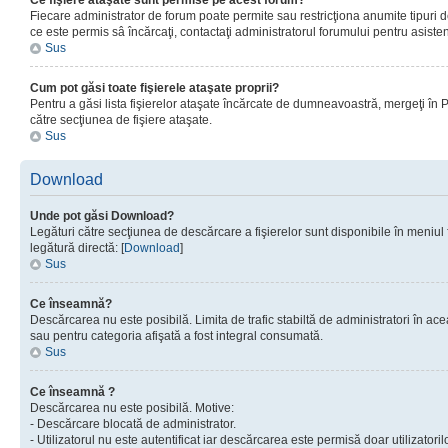
Ce fişiere ataşate sunt permise pe acest forum?
Fiecare administrator de forum poate permite sau restricţiona anumite tipuri de
ce este permis sâ încărcaţi, contactaţi administratorul forumului pentru asisten
Sus
Cum pot găsi toate fişierele ataşate proprii?
Pentru a găsi lista fişierelor ataşate încărcate de dumneavoastră, mergeţi în Pan
către secţiunea de fişiere ataşate.
Sus
Download
Unde pot găsi Download?
Legături către secţiunea de descărcare a fişierelor sunt disponibile în meniul
legătură directă: [
Download
]
Sus
Ce înseamnă?
Descărcarea nu este posibilă. Limita de trafic stabiltă de administratori în ac
sau pentru categoria afişată a fost integral consumată.
Sus
Ce înseamnă ?
Descărcarea nu este posibilă. Motive:
- Descărcare blocată de administrator.
- Utilizatorul nu este autentificat iar descărcarea este permisă doar utilizatorilo