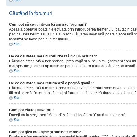
Sus
Căutând în forumuri
Cum pot să caut într-un forum sau forumuri?
Această operaţie poate fi efectuată prin introducerea termenului căutat în că
pagina unui forum sau a unui subiect. Căutarea avansată poate fi accesată fo
localizat pe toate paginile forumului.
Sus
De ce căutarea mea nu returnează niciun rezultat?
Căutarea efectuată a fost probabil prea vagă şi a inclus mulţi termeni comuni
mai specific şi folosiţi opţiunile disponibile în formularul de căutare avansată.
Sus
De ce căutarea mea returnează o pagină goală!?
Căutarea efectuată a returnat prea multe rezultate pentru webserver să le man
fiţi mai specific în termenii folosiţi şi forumurile în care căutarea este efectuată
Sus
Cum pot căuta utilizatori?
Duceţi-vă la secţiunea “Membri” şi folosiţi legătura “Caută un membru”.
Sus
Cum pot găsi mesajele şi subiectele mele?