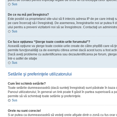
punct de contact pentru implicaţii legale de orice fel cu excepţia celor specific
Sus
De ce nu mă pot înregistra?
Este posibil ca proprietarul site-ului să fi interzis adresa IP de pe care intraţi 
pe care încercaţi să-l înregistraţi. De asemenea, înregistrarile noi ar putea fi d
ului pentru a preveni vizitatorii noi să se înregistreze. Contactaţi un administr
Sus
Ce face opţiunea “Şterge toate cookie-urile forumului”?
Această opţiune va şterge toate cookie-urile create de către phpBB care vă ţ
permite funcţionalităţi ca de exemplu citirea urmei dacă acest lucru a fost acti
Dacă aveţi probleme cu autentificarea sau dezautentificarea pe forum, şterger
într-o astfel de sitaţie
Sus
Setările şi preferinţele utilizatorului
Cum îmi schimb setările?
Toate setările dumneavoastră (dacă sunteţi înregistrat) sunt păstrate în baza de
Panoul utilizatorului; în general un link poate fi găsit în partea superioară a p
permite să vă schimbaţi toate setările şi preferinţele.
Sus
Orele nu sunt corecte!
S-ar putea ca dumneavoastră să vedeţi orele afişate dintr-o zonă cu fus orar di