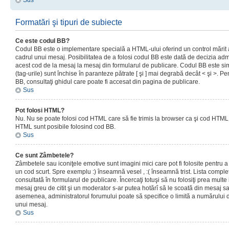
Sus
Formatări şi tipuri de subiecte
Ce este codul BB?
Codul BB este o implementare specială a HTML-ului oferind un control mărit a
cadrul unui mesaj. Posibilitatea de a folosi codul BB este dată de decizia admi
acest cod de la mesaj la mesaj din formularul de publicare. Codul BB este sim
(tag-urile) sunt închise în paranteze pătrate [ şi ] mai degrabă decât < şi >. P
BB, consultaţi ghidul care poate fi accesat din pagina de publicare.
Sus
Pot folosi HTML?
Nu. Nu se poate folosi cod HTML care să fie trimis la browser ca şi cod HTML. 
HTML sunt posibile folosind cod BB.
Sus
Ce sunt Zâmbetele?
Zâmbetele sau iconiţele emotive sunt imagini mici care pot fi folosite pentru
un cod scurt. Spre exemplu :) înseamnă vesel , :( înseamnă trist. Lista complet
consultată în formularul de publicare. Încercaţi totuşi să nu folosiţi prea mult
mesaj greu de citit şi un moderator s-ar putea hotărî să le scoată din mesaj s
asemenea, administratorul forumului poate să specifice o limită a numărului d
unui mesaj.
Sus