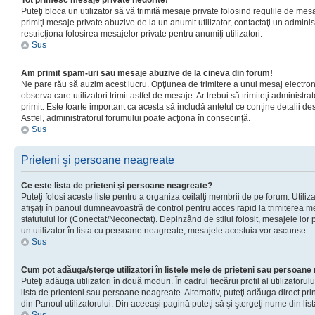
Tot primesc mesaje private nedorite!
Puteţi bloca un utilizator să vă trimită mesaje private folosind regulile de mes
primiţi mesaje private abuzive de la un anumit utilizator, contactaţi un adminis
restricţiona folosirea mesajelor private pentru anumiţi utilizatori.
Sus
Am primit spam-uri sau mesaje abuzive de la cineva din forum!
Ne pare rău să auzim acest lucru. Opţiunea de trimitere a unui mesaj electro
observa care utilizatori trimit astfel de mesaje. Ar trebui să trimiteţi administ
primit. Este foarte important ca acesta să includă antetul ce conţine detalii des
Astfel, administratorul forumului poate acţiona în consecinţă.
Sus
Prieteni şi persoane neagreate
Ce este lista de prieteni şi persoane neagreate?
Puteţi folosi aceste liste pentru a organiza ceilalţi membrii de pe forum. Utilizat
afişaţi în panoul dumneavoastră de control pentru acces rapid la trimiterea me
statutului lor (Conectat/Neconectat). Depinzând de stilul folosit, mesajele lor
un utilizator în lista cu persoane neagreate, mesajele acestuia vor ascunse.
Sus
Cum pot adăuga/şterge utilizatori în listele mele de prieteni sau persoan
Puteţi adăuga utilizatori în două moduri. În cadrul fiecărui profil al utilizatorul
lista de prienteni sau persoane neagreate. Alternativ, puteţi adăuga direct pri
din Panoul utilizatorului. Din aceeaşi pagină puteţi să şi ştergeţi nume din list