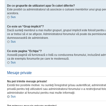
De ce grupurile de utilizatori apar în culori diferite?
Este posibil ca administratorul să asocieze o culoare membrilor unui grup pen
acestora.
Sus
Ce este un “Grup implicit”?
Dacă sunteţi membrul a mai multor grupuri, grupul implicit este folosit pentru
ce ar trebui să vi se afişeze. Administratorul forumului vă poate da permisiun
dumneavoastră de administrare.
Sus
Ce este pagina "Echipa"?
Această pagină vă furnizează o listă cu conducerea forumului, incluzând adminis
ca de exemplu forumurile pe care le moderează.
Sus
Mesaje private
Nu pot trimite mesaje private!
Există trei posibile motive: nu sunteţi înregistrat şi/sau autentificat, administ
privată pentru toţi utilizatorii sau administratorul forumului v-a restricţionat f
administrator al forumului pentru mai multe informaţii.
Sus