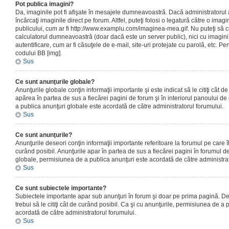
Pot publica imagini?
Da, imaginile pot fi afişate în mesajele dumneavoastră. Dacă administratorul a
încărcaţi imaginile direct pe forum. Altfel, puteţi folosi o legatură către o ima
publicului, cum ar fi http://www.examplu.com/imaginea-mea.gif. Nu puteţi să cr
calculatorul dumneavoastră (doar dacă este un server public), nici cu imagin
autentificare, cum ar fi căsuţele de e-mail, site-uri protejate cu parolă, etc. Pen
codului BB [img].
Sus
Ce sunt anunţurile globale?
Anunţurile globale conţin informaţii importante şi este indicat să le citiţi cât d
apărea în partea de sus a fiecărei pagini de forum şi în interiorul panoului de 
a publica anunţuri globale este acordată de către administratorul forumului.
Sus
Ce sunt anunţurile?
Anunţurile deseori conţin informaţii importante referitoare la forumul pe care îl 
curând posibil. Anunţurile apar în partea de sus a fiecărei pagini în forumul de
globale, permisiunea de a publica anunţuri este acordată de către administrat
Sus
Ce sunt subiectele importante?
Subiectele importante apar sub anunţuri în forum şi doar pe prima pagină. Des
trebui să le citiţi cât de curând posibil. Ca şi cu anunţurile, permisiunea de a
acordată de către administratorul forumului.
Sus