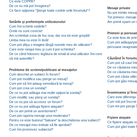
Ce este COPPA?
De ce nu mă pot înregistra?
Mesaje private
Ce face opţiunea “Şterge toate cookie-urile forumului”?
Nu pot trimite mesaj
Tot primesc mesaje 
Setările şi preferinţele utilizatorului
Am primit spam-uri 
Cum îmi schimb setările?
Orele nu sunt corecte!
Prieteni şi persoa
Am schimbat zona de fus orar, dar ora tot este greşită!
Ce este lista de pri
Limba mea nu este în listă!
Cum pot adăuga/şterg
Cum pot afişa o imagine lângă numele meu de utilizator?
persoane neagreat
Care este rangul meu şi cum il pot schimba?
De ce când folosesc legătura de email al unui utilizator îmi cere
Căutând în forumu
să mă autentific?
Cum pot să caut înt
De ce căutarea mea 
Probleme de scriere/publicare al mesajelor
De ce căutarea mea
Cum deschid un subiect în forum?
Cum pot căuta utiliz
Cum pot modifica sau şterge un mesaj?
Cum pot găsi mesaje
Cum pot să îmi adaug semnătură la mesaj?
Cum pot crea un sondaj?
Însemnarea şi însc
De ce nu pot adăuga mai multe opţiuni la sondaj?
Care este diferenţa 
Cum modific sau şterg un sondaj?
Cum mă pot înscrie 
De ce nu pot să accesez un forum?
Cum imi pot şterge î
De ce nu pot adăuga fişiere ataşate?
De ce am primit un avertisment?
Cum pot raporta mesaje unui moderator?
Fişiere ataşate
Pentru ce este butonul "Salvare" la deschiderea unui subiect?
Ce fişiere ataşate 
De ce mesajul meu trebuie să fie aprobat?
Cum pot găsi toate f
Cum îmi promovez subiectul?