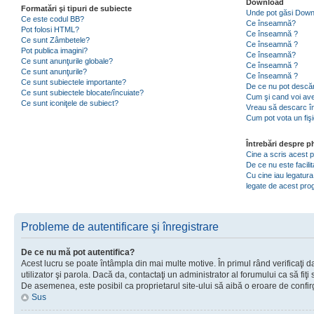
Download
Formatări şi tipuri de subiecte
Unde pot găsi Dow
Ce este codul BB?
Ce înseamnă?
Pot folosi HTML?
Ce înseamnă ?
Ce sunt Zâmbetele?
Ce înseamnă ?
Pot publica imagini?
Ce înseamnă?
Ce sunt anunţurile globale?
Ce înseamnă ?
Ce sunt anunţurile?
Ce înseamnă ?
Ce sunt subiectele importante?
De ce nu pot descăr
Ce sunt subiectele blocate/încuiate?
Cum şi cand voi ave
Ce sunt iconiţele de subiect?
Vreau să descarc în
Cum pot vota un fiş
Întrebări despre 
Cine a scris acest
De ce nu este facili
Cu cine iau legatura
legate de acest pr
Probleme de autentificare şi înregistrare
De ce nu mă pot autentifica?
Acest lucru se poate întâmpla din mai multe motive. În primul rând verificaţi d
utilizator şi parola. Dacă da, contactaţi un administrator al forumului ca să fiţi 
De asemenea, este posibil ca proprietarul site-ului să aibă o eroare de confir
Sus