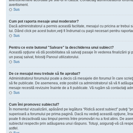
avertismentele acordate pe site-ul în cauză. Contactaţi administratorul forumulu
avertisment.
Sus
Cum pot raporta mesaje unui moderator?
Dacă administratorul a permis această faclitate, mesajul cu pricina ar trebui 
lui. Dând click pe acest buton,veţi fi îndrumat cu paşii necesari pentru raport
Sus
Pentru ce este butonul "Salvare" la deschiderea unui subiect?
Această opţiune vă dă posibilitatea să salvaţi pasaje în vederea finalizării şi pu
un pasaj salvat, folosiţi Panoul utilizatorului.
Sus
De ce mesajul meu trebuie să fie aprobat?
Administratorul forumului poate a decis că mesajele din forumul în care scrieţi
să fie publicate. De asemenea, este posibil ca administratorul să vă fi adăugat 
mesaje recesită revizuire înainte de a fi publicate. Vă rugăm să contactaţi adm
Sus
Cum îmi promovez subiectul?
În momentul vizualizării, apăsând pe legătura “Ridică acest subiect” puteţi "p
superioară a forumului pe prima pagină. Dacă nu vedeţi această opţiune, î
poate fi dezactivată sau timpul permis între promovări nu a fost atins. De as
subiectul respectiv prin adăugarea unui răspuns. Totuşi, asiguraţi-vă că respe
astfel.