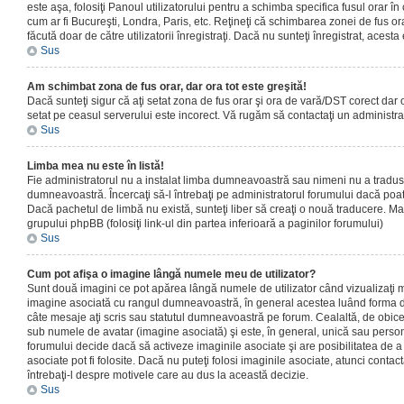
este aşa, folosiţi Panoul utilizatorului pentru a schimba specifica fusul orar în
cum ar fi Bucureşti, Londra, Paris, etc. Reţineţi că schimbarea zonei de fus orar
făcută doar de către utilizatorii înregistraţi. Dacă nu sunteţi înregistrat, aces
Sus
Am schimbat zona de fus orar, dar ora tot este greşită!
Dacă sunteţi sigur că aţi setat zona de fus orar şi ora de vară/DST corect dar o
setat pe ceasul serverului este incorect. Vă rugăm să contactaţi un administr
Sus
Limba mea nu este în listă!
Fie administratorul nu a instalat limba dumneavoastră sau nimeni nu a tradus
dumneavoastră. Încercaţi să-l întrebaţi pe administratorul forumului dacă poat
Dacă pachetul de limbă nu există, sunteţi liber să creaţi o nouă traducere. Mai 
grupului phpBB (folosiţi link-ul din partea inferioară a paginilor forumului)
Sus
Cum pot afişa o imagine lângă numele meu de utilizator?
Sunt două imagini ce pot apărea lângă numele de utilizator când vizualizaţi m
imagine asociată cu rangul dumneavoastră, în general acestea luând forma de
câte mesaje aţi scris sau statutul dumneavoastră pe forum. Cealaltă, de obic
sub numele de avatar (imagine asociată) şi este, în general, unică sau personal
forumului decide dacă să activeze imaginile asociate şi are posibilitatea de a
asociate pot fi folosite. Dacă nu puteţi folosi imaginile asociate, atunci contact
întrebaţi-l despre motivele care au dus la această decizie.
Sus