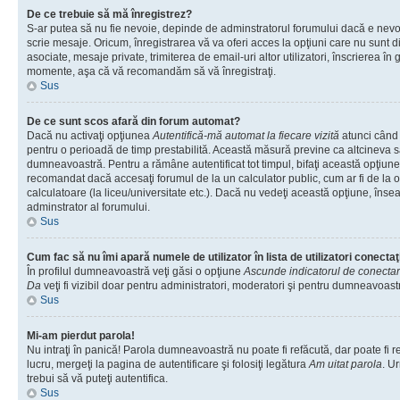
De ce trebuie să mă înregistrez?
S-ar putea să nu fie nevoie, depinde de adminstratorul forumului dacă e nevoi
scrie mesaje. Oricum, înregistrarea vă va oferi acces la opţiuni care nu sunt dis
asociate, mesaje private, trimiterea de email-uri altor utilizatori, înscrierea î
momente, aşa că vă recomandăm să vă înregistraţi.
Sus
De ce sunt scos afară din forum automat?
Dacă nu activaţi opţiunea
Autentifică-mă automat la fiecare vizită
atunci când v
pentru o perioadă de timp prestabilită. Această măsură previne ca altcineva 
dumneavoastră. Pentru a rămâne autentificat tot timpul, bifaţi această opţiune 
recomandat dacă accesaţi forumul de la un calculator public, cum ar fi de la o 
calculatoare (la liceu/universitate etc.). Dacă nu vedeţi această opţiune, îns
adminstrator al forumului.
Sus
Cum fac să nu îmi apară numele de utilizator în lista de utilizatori conectaţ
În profilul dumneavoastră veţi găsi o opţiune
Ascunde indicatorul de conecta
Da
veţi fi vizibil doar pentru administratori, moderatori şi pentru dumneavoastr
Sus
Mi-am pierdut parola!
Nu intraţi în panică! Parola dumneavoastră nu poate fi refăcută, dar poate fi r
lucru, mergeţi la pagina de autentificare şi folosiţi legătura
Am uitat parola
. Ur
trebui să vă puteţi autentifica.
Sus