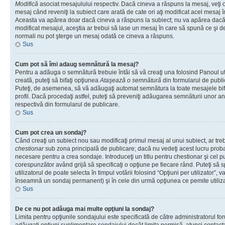
Modifică
asociat mesajulului respectiv. Dacă cineva a răspuns la mesaj, veţi 
mesaj când reveniţi la subiect care arată de cate ori aţi modificat acel mesaj 
Aceasta va apărea doar dacă cineva a răspuns la subiect; nu va apărea dacă
modificat mesajul, aceştia ar trebui să lase un mesaj în care să spună ce şi de 
normali nu pot şterge un mesaj odată ce cineva a răspuns.
Sus
Cum pot să îmi adaug semnătură la mesaj?
Pentru a adăuga o semnătură trebuie întâi să vă creaţi una folosind Panoul ut
creată, puteţi să bifaţi opţiunea
Ataşează o semnătură
din formularul de publ
Puteţi, de asemenea, să vă adăugaţi automat semnătura la toate mesajele b
profil. Dacă procedaţi astfel, puteţi să preveniţi adăugarea semnăturii unor a
respectivă din formularul de publicare.
Sus
Cum pot crea un sondaj?
Când creaţi un subiect nou sau modificaţi primul mesaj al unui subiect, ar tre
chestionar
sub zona principală de publicare; dacă nu vedeţi acest lucru probab
necesare pentru a crea sondaje. Introduceţi un titlu pentru chestionar şi cel p
corespunzător având grijă să specificaţi o opţiune pe fiecare rând. Puteţi să s
utilizatorul de poate selecta în timpul votării folosind “Opţiuni per utilizator”, v
înseamnă un sondaj permanent) şi în cele din urmă opţiunea ce pemite utilizat
Sus
De ce nu pot adăuga mai multe opţiuni la sondaj?
Limita pentru opţiunile sondajului este specificată de către administratorul fo