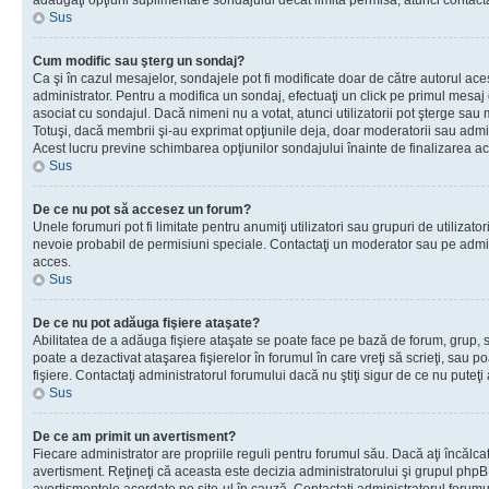
adăugaţi opţiuni suplimentare sondajului decât limita permisă, atunci contacta
Sus
Cum modific sau şterg un sondaj?
Ca şi în cazul mesajelor, sondajele pot fi modificate doar de către autorul ac
administrator. Pentru a modifica un sondaj, efectuaţi un click pe primul mesaj
asociat cu sondajul. Dacă nimeni nu a votat, atunci utilizatorii pot şterge sau 
Totuşi, dacă membrii şi-au exprimat opţiunile deja, doar moderatorii sau admini
Acest lucru previne schimbarea opţiunilor sondajului înainte de finalizarea ac
Sus
De ce nu pot să accesez un forum?
Unele forumuri pot fi limitate pentru anumiţi utilizatori sau grupuri de utilizatori
nevoie probabil de permisiuni speciale. Contactaţi un moderator sau pe admin
acces.
Sus
De ce nu pot adăuga fişiere ataşate?
Abilitatea de a adăuga fişiere ataşate se poate face pe bază de forum, grup, sa
poate a dezactivat ataşarea fişierelor în forumul în care vreţi să scrieţi, sau 
fişiere. Contactaţi administratorul forumului dacă nu ştiţi sigur de ce nu puteţi
Sus
De ce am primit un avertisment?
Fiecare administrator are propriile reguli pentru forumul său. Dacă aţi încălca
avertisment. Reţineţi că aceasta este decizia administratorului şi grupul php