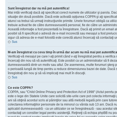
Sunt înregistrat dar nu mă pot autentifica!
Mai intâi verificaţi dacă aţi specificat corect numele de utilizator şi parola. Da
situaţie din două posibile. Dacă este activată opţiunea COPPA şi aţi specificat 
atunci va trebui să urmaţi instrucţiunile primite. Unele forumuri obligă ca utilizat
trebuie activat fie de către dumneavoastră personal, fie de către un administrat
Această informaţie a fost prezentată la înregistrare. Dacă aţi primit un email a
posibil să fi specificat o adresă de e-mail incorectă sau mesajul a fost prelucr
sigur că adresa de e-mail folosită este corectă atunci încercaţi să contactaţi u
Sus
M-am înregistrat cu ceva timp în urmă dar acum nu mă mai pot autentific
Verificaţi-vă mesajul pe care l-aţi primit când v-aţi înregistrat pentru a verifica
încercaţi din nou să vă autentificaţi. Este posibil ca un administrator să fi dezac
dumneavoastră dintr-un motiv sau altul. De asemenea, multe forumuri şterg peri
o perioadă lungă de timp pentru a reduce dimensiunea bazei de date. Dacă s-a
înregistraţi din nou şi să vă implicaţi mai mult în discuţii.
Sus
Ce este COPPA?
COPPA, sau "Child Online Privacy and Protection Act of 1998" (Actul penrtu pro
este o lege din Statele Unite care solicită site-urile care pot colecta informaţi
ani să obţină acordul scris al părinţilor sau altă metodă legală prin care tutore
colectarea informaţiilor personale de la minorul cu vârsta sub 13 ani. Dacă nu
aplicabil dumneavoastră - ca un utilizator ce se înregistrează - sau acestui site
contactaţi un consilier legal pentru asistenţă. Reţineţi că echipa phpBB nu poat