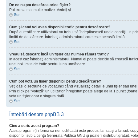
De ce nu pot descărca orice fişier?
Pot exista mai multe motive. Vedeţi şi
Sus
Cum şi cand voi avea disponibil trafic pentru descărcare?
După autentificare utilizatorul va trebui să îndeplinească unele condiţii. In prim
limită de descărcare. Întrebaţi administratorul care este această limită.
Sus
Vreau să descarc încă un fişier dar nu mi-a rămas trafic?
In acest caz întrebaţi administratorul. Numai el poate decide să crească trafic
unei noi limite de trafic pentru luna următoare.
Sus
Cum pot vota un fişier disponibil pentru descărcare?
Veţi găsi o secţiune de vot atunci când vizualizaţi detaliile unui fişier sau unei
Prin click pe "Voteză" un utilizator înregistrat poate alege de la 1 punct (foarte
vota un fişier doar o singura dată.
Sus
Întrebări despre phpBB 3
Cine a scris acest program?
Acest program (în forma sa nemodificată) este produs, lansat şi aflat sub copy
disponibil sub Licenţa Generală Publică GNU şi poate fi distribuit gratuit. Folos