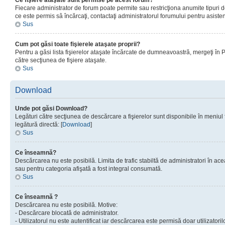
Ce fişiere ataşate sunt permise pe acest forum?
Fiecare administrator de forum poate permite sau restricţiona anumite tipuri de
ce este permis sâ încărcaţi, contactaţi administratorul forumului pentru asisten
Sus
Cum pot găsi toate fişierele ataşate proprii?
Pentru a găsi lista fişierelor ataşate încărcate de dumneavoastră, mergeţi în Pan
către secţiunea de fişiere ataşate.
Sus
Download
Unde pot găsi Download?
Legături către secţiunea de descărcare a fişierelor sunt disponibile în meniul
legătură directă: [
Download
]
Sus
Ce înseamnă?
Descărcarea nu este posibilă. Limita de trafic stabiltă de administratori în ac
sau pentru categoria afişată a fost integral consumată.
Sus
Ce înseamnă ?
Descărcarea nu este posibilă. Motive:
- Descărcare blocată de administrator.
- Utilizatorul nu este autentificat iar descărcarea este permisă doar utilizatorilo