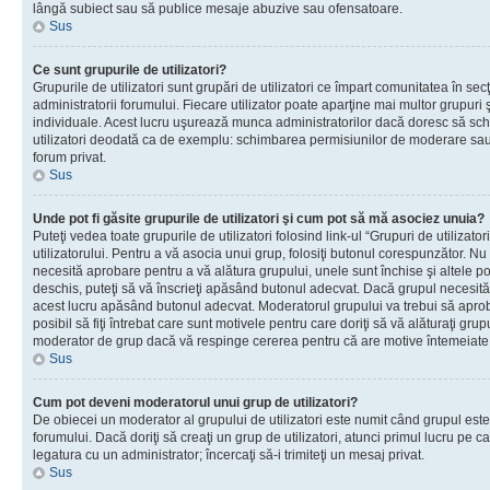
lângă subiect sau să publice mesaje abuzive sau ofensatoare.
Sus
Ce sunt grupurile de utilizatori?
Grupurile de utilizatori sunt grupări de utilizatori ce împart comunitatea în secţ
administratorii forumului. Fiecare utilizator poate aparţine mai multor grupuri 
individuale. Acest lucru uşurează munca administratorilor dacă doresc să sch
utilizatori deodată ca de exemplu: schimbarea permisiunilor de moderare sau 
forum privat.
Sus
Unde pot fi găsite grupurile de utilizatori şi cum pot să mă asociez unuia?
Puteţi vedea toate grupurile de utilizatori folosind link-ul “Grupuri de utilizato
utilizatorului. Pentru a vă asocia unui grup, folosiţi butonul corespunzător. N
necesită aprobare pentru a vă alătura grupului, unele sunt închise şi altele p
deschis, puteţi să vă înscrieţi apăsând butonul adecvat. Dacă grupul necesită
acest lucru apăsând butonul adecvat. Moderatorul grupului va trebui să apr
posibil să fiţi întrebat care sunt motivele pentru care doriţi să vă alăturaţi gru
moderator de grup dacă vă respinge cererea pentru că are motive întemeiate
Sus
Cum pot deveni moderatorul unui grup de utilizatori?
De obiecei un moderator al grupului de utilizatori este numit când grupul este
forumului. Dacă doriţi să creaţi un grup de utilizatori, atunci primul lucru pe car
legatura cu un administrator; încercaţi să-i trimiteţi un mesaj privat.
Sus