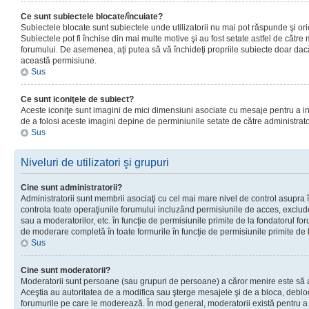
Ce sunt subiectele blocate/încuiate?
Subiectele blocate sunt subiectele unde utilizatorii nu mai pot răspunde şi or
Subiectele pot fi închise din mai multe motive şi au fost setate astfel de către
forumului. De asemenea, aţi putea să vă închideţi propriile subiecte doar dac
această permisiune.
Sus
Ce sunt iconiţele de subiect?
Aceste iconiţe sunt imagini de mici dimensiuni asociate cu mesaje pentru a ind
de a folosi aceste imagini depine de perminiunile setate de către administrato
Sus
Niveluri de utilizatori şi grupuri
Cine sunt administratorii?
Administratorii sunt membrii asociaţi cu cel mai mare nivel de control asupra în
controla toate operaţiunile forumului incluzând permisiunile de acces, excluder
sau a moderatorilor, etc. în funcţie de permisiunile primite de la fondatorul 
de moderare completă în toate formurile în funcţie de permisiunile primite de 
Sus
Cine sunt moderatorii?
Moderatorii sunt persoane (sau grupuri de persoane) a căror menire este să a
Aceştia au autoritatea de a modifica sau şterge mesajele şi de a bloca, debloc
forumurile pe care le moderează. În mod general, moderatorii există pentru a av