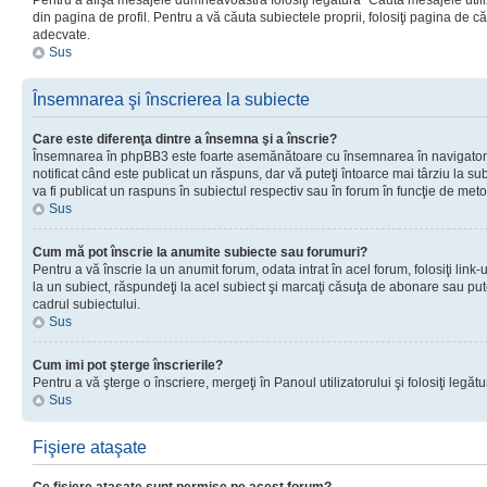
Pentru a afişa mesajele dumneavoastră folosiţi legătura “Căută mesajele utiliz
din pagina de profil. Pentru a vă căuta subiectele proprii, folosiţi pagina de c
adecvate.
Sus
Însemnarea şi înscrierea la subiecte
Care este diferenţa dintre a însemna şi a înscrie?
Însemnarea în phpBB3 este foarte asemănătoare cu însemnarea în navigator
notificat când este publicat un răspuns, dar vă puteţi întoarce mai târziu la subie
va fi publicat un raspuns în subiectul respectiv sau în forum în funcţie de meto
Sus
Cum mă pot înscrie la anumite subiecte sau forumuri?
Pentru a vă înscrie la un anumit forum, odata intrat în acel forum, folosiţi link
la un subiect, răspundeţi la acel subiect şi marcaţi căsuţa de abonare sau put
cadrul subiectului.
Sus
Cum imi pot şterge înscrierile?
Pentru a vă şterge o înscriere, mergeţi în Panoul utilizatorului şi folosiţi legătur
Sus
Fişiere ataşate