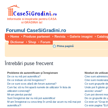
Informatie si inspiratie pentru CASA
si GRADINA ta!
Forumul CaseSiGradini.ro
Home
Produse parteneri
Revista
Galerie imagini
Catalog
Dictionar
Shop
Forum
Prima pagină
Întrebări puse frecvent
Probleme de autentificare şi înregistrare
Niveluri de utilizat
De ce nu mă pot autentifica?
Cine sunt administra
De ce trebuie să mă înregistrez?
Cine sunt moderator
De ce sunt scos afară din forum automat?
Ce sunt grupurile de 
Cum fac să nu îmi apară numele de utilizator în lista de
Unde pot fi găsite gr
utilizatori conectaţi?
asociez unuia?
Mi-am pierdut parola!
Cum pot deveni moder
Sunt înregistrat dar nu mă pot autentifica!
De ce grupurile de uti
M-am înregistrat cu ceva timp în urmă dar acum nu mă mai pot
Ce este un “Grup imp
autentifica?!
Ce este pagina "Ec