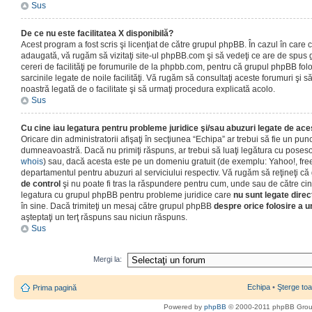
Sus
De ce nu este facilitatea X disponibilă?
Acest program a fost scris şi licenţiat de către grupul phpBB. În cazul în care co
adaugată, vă rugăm să vizitaţi site-ul phpBB.com şi să vedeţi ce are de spus
cereri de facilităţi pe forumurile de la phpbb.com, pentru că grupul phpBB fo
sarcinile legate de noile facilităţi. Vă rugăm să consultaţi aceste forumuri şi s
noastră legată de o facilitate şi să urmaţi procedura explicată acolo.
Sus
Cu cine iau legatura pentru probleme juridice şi/sau abuzuri legate de ac
Oricare din administratorii afişaţi în secţiunea “Echipa” ar trebui să fie un punc
dumneavoastră. Dacă nu primiţi răspuns, ar trebui să luaţi legătura cu poseso
whois
) sau, dacă acesta este pe un domeniu gratuit (de exemplu: Yahoo!, free
departamentul pentru abuzuri al serviciului respectiv. Vă rugăm să reţineţi 
de control
şi nu poate fi tras la răspundere pentru cum, unde sau de către cin
legatura cu grupul phpBB pentru probleme juridice care
nu sunt legate direc
în sine. Dacă trimiteţi un mesaj către grupul phpBB
despre orice folosire a un
aşteptaţi un terţ răspuns sau niciun răspuns.
Sus
Mergi la:
Echipa
•
Şterge toa
Prima pagină
Powered by
phpBB
© 2000-2011 phpBB Gro