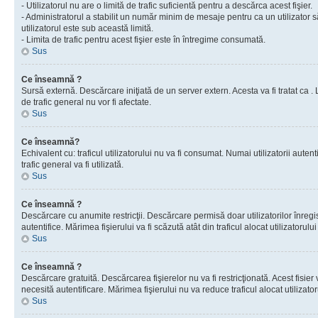
- Utilizatorul nu are o limită de trafic suficientă pentru a descărca acest fişier.
- Administratorul a stabilit un număr minim de mesaje pentru ca un utilizator s
utilizatorul este sub această limită.
- Limita de trafic pentru acest fişier este în întregime consumată.
Sus
Ce înseamnă ?
Sursă externă. Descărcare iniţiată de un server extern. Acesta va fi tratat ca . Lim
de trafic general nu vor fi afectate.
Sus
Ce înseamnă?
Echivalent cu: traficul utilizatorului nu va fi consumat. Numai utilizatorii autent
trafic general va fi utilizată.
Sus
Ce înseamnă ?
Descărcare cu anumite restricţii. Descărcare permisă doar utilizatorilor înregist
autentifice. Mărimea fişierului va fi scăzută atât din traficul alocat utilizatorului 
Sus
Ce înseamnă ?
Descărcare gratuită. Descărcarea fişierelor nu va fi restricţionată. Acest fisier 
necesită autentificare. Mărimea fişierului nu va reduce traficul alocat utilizato
Sus