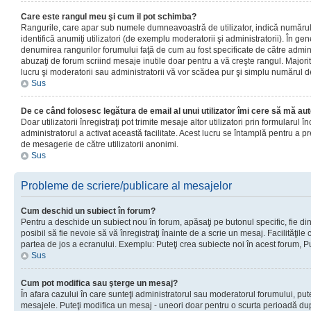
Care este rangul meu şi cum il pot schimba?
Rangurile, care apar sub numele dumneavoastră de utilizator, indică numărul 
identifică anumiţi utilizatori (de exemplu moderatorii şi administratorii). În ge
denumirea rangurilor forumului faţă de cum au fost specificate de către admin
abuzaţi de forum scriind mesaje inutile doar pentru a vă creşte rangul. Majorit
lucru şi moderatorii sau administratorii vă vor scădea pur şi simplu numărul 
Sus
De ce când folosesc legătura de email al unui utilizator îmi cere să mă aut
Doar utilizatorii înregistraţi pot trimite mesaje altor utilizatori prin formularul
administratorul a activat această facilitate. Acest lucru se întamplă pentru a p
de mesagerie de către utilizatorii anonimi.
Sus
Probleme de scriere/publicare al mesajelor
Cum deschid un subiect în forum?
Pentru a deschide un subiect nou în forum, apăsaţi pe butonul specific, fie din
posibil să fie nevoie să vă înregistraţi înainte de a scrie un mesaj. Facilităţile
partea de jos a ecranului. Exemplu: Puteţi crea subiecte noi în acest forum, Pu
Sus
Cum pot modifica sau şterge un mesaj?
În afara cazului în care sunteţi administratorul sau moderatorul forumului, put
mesajele. Puteţi modifica un mesaj - uneori doar pentru o scurta perioadă d