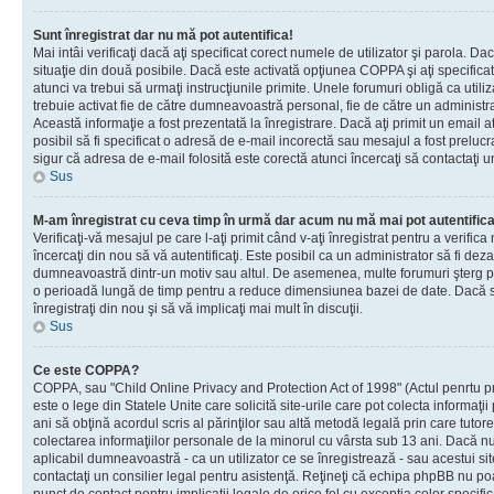
Sunt înregistrat dar nu mă pot autentifica!
Mai intâi verificaţi dacă aţi specificat corect numele de utilizator şi parola. Da
situaţie din două posibile. Dacă este activată opţiunea COPPA şi aţi specificat 
atunci va trebui să urmaţi instrucţiunile primite. Unele forumuri obligă ca utilizat
trebuie activat fie de către dumneavoastră personal, fie de către un administrat
Această informaţie a fost prezentată la înregistrare. Dacă aţi primit un email a
posibil să fi specificat o adresă de e-mail incorectă sau mesajul a fost prelucr
sigur că adresa de e-mail folosită este corectă atunci încercaţi să contactaţi u
Sus
M-am înregistrat cu ceva timp în urmă dar acum nu mă mai pot autentific
Verificaţi-vă mesajul pe care l-aţi primit când v-aţi înregistrat pentru a verifica
încercaţi din nou să vă autentificaţi. Este posibil ca un administrator să fi dezac
dumneavoastră dintr-un motiv sau altul. De asemenea, multe forumuri şterg peri
o perioadă lungă de timp pentru a reduce dimensiunea bazei de date. Dacă s-a
înregistraţi din nou şi să vă implicaţi mai mult în discuţii.
Sus
Ce este COPPA?
COPPA, sau "Child Online Privacy and Protection Act of 1998" (Actul penrtu pro
este o lege din Statele Unite care solicită site-urile care pot colecta informaţi
ani să obţină acordul scris al părinţilor sau altă metodă legală prin care tutore
colectarea informaţiilor personale de la minorul cu vârsta sub 13 ani. Dacă nu
aplicabil dumneavoastră - ca un utilizator ce se înregistrează - sau acestui site
contactaţi un consilier legal pentru asistenţă. Reţineţi că echipa phpBB nu poat