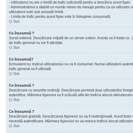
- Utilizatorul nu are o limită de trafic suficientă pentru a descărca acest fişier.
- Administratorul a stabilit un număr minim de mesaje pentru ca un utilizator s
utilizatorul este sub această limită.
- Limita de trafic pentru acest fişier este în întregime consumată.
Sus
Ce înseamnă ?
Sursă externă. Descărcare iniţiată de un server extern. Acesta va fi tratat ca . Lim
de trafic general nu vor fi afectate.
Sus
Ce înseamnă?
Echivalent cu: traficul utilizatorului nu va fi consumat. Numai utilizatorii autent
trafic general va fi utilizată.
Sus
Ce înseamnă ?
Descărcare cu anumite restricţii. Descărcare permisă doar utilizatorilor înregist
autentifice. Mărimea fişierului va fi scăzută atât din traficul alocat utilizatorului 
Sus
Ce înseamnă ?
Descărcare gratuită. Descărcarea fişierelor nu va fi restricţionată. Acest fisier 
necesită autentificare. Mărimea fişierului nu va reduce traficul alocat utilizato
Sus