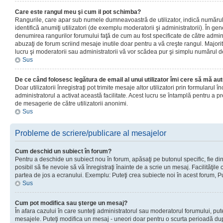
Care este rangul meu şi cum il pot schimba?
Rangurile, care apar sub numele dumneavoastră de utilizator, indică numărul 
identifică anumiţi utilizatori (de exemplu moderatorii şi administratorii). În ge
denumirea rangurilor forumului faţă de cum au fost specificate de către admin
abuzaţi de forum scriind mesaje inutile doar pentru a vă creşte rangul. Majorit
lucru şi moderatorii sau administratorii vă vor scădea pur şi simplu numărul 
Sus
De ce când folosesc legătura de email al unui utilizator îmi cere să mă aut
Doar utilizatorii înregistraţi pot trimite mesaje altor utilizatori prin formularul
administratorul a activat această facilitate. Acest lucru se întamplă pentru a p
de mesagerie de către utilizatorii anonimi.
Sus
Probleme de scriere/publicare al mesajelor
Cum deschid un subiect în forum?
Pentru a deschide un subiect nou în forum, apăsaţi pe butonul specific, fie din
posibil să fie nevoie să vă înregistraţi înainte de a scrie un mesaj. Facilităţile
partea de jos a ecranului. Exemplu: Puteţi crea subiecte noi în acest forum, Pu
Sus
Cum pot modifica sau şterge un mesaj?
În afara cazului în care sunteţi administratorul sau moderatorul forumului, put
mesajele. Puteţi modifica un mesaj - uneori doar pentru o scurta perioadă d