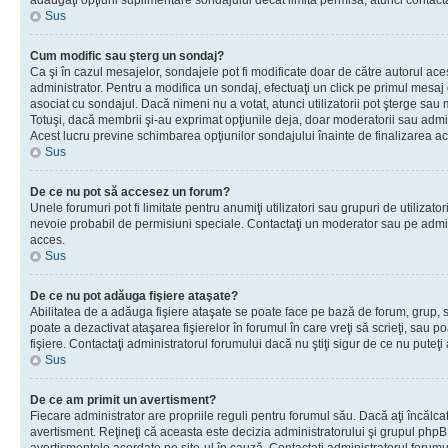
adăugaţi opţiuni suplimentare sondajului decât limita permisă, atunci contacta
Sus
Cum modific sau şterg un sondaj?
Ca şi în cazul mesajelor, sondajele pot fi modificate doar de către autorul ac
administrator. Pentru a modifica un sondaj, efectuaţi un click pe primul mesaj
asociat cu sondajul. Dacă nimeni nu a votat, atunci utilizatorii pot şterge sau 
Totuşi, dacă membrii şi-au exprimat opţiunile deja, doar moderatorii sau admini
Acest lucru previne schimbarea opţiunilor sondajului înainte de finalizarea ac
Sus
De ce nu pot să accesez un forum?
Unele forumuri pot fi limitate pentru anumiţi utilizatori sau grupuri de utilizatori
nevoie probabil de permisiuni speciale. Contactaţi un moderator sau pe admin
acces.
Sus
De ce nu pot adăuga fişiere ataşate?
Abilitatea de a adăuga fişiere ataşate se poate face pe bază de forum, grup, sa
poate a dezactivat ataşarea fişierelor în forumul în care vreţi să scrieţi, sau 
fişiere. Contactaţi administratorul forumului dacă nu ştiţi sigur de ce nu puteţi
Sus
De ce am primit un avertisment?
Fiecare administrator are propriile reguli pentru forumul său. Dacă aţi încălca
avertisment. Reţineţi că aceasta este decizia administratorului şi grupul php