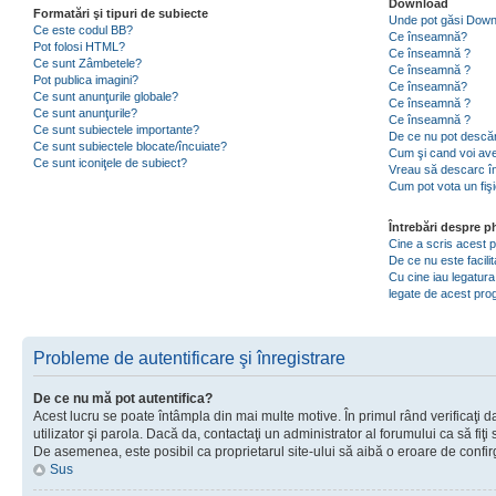
Download
Formatări şi tipuri de subiecte
Unde pot găsi Dow
Ce este codul BB?
Ce înseamnă?
Pot folosi HTML?
Ce înseamnă ?
Ce sunt Zâmbetele?
Ce înseamnă ?
Pot publica imagini?
Ce înseamnă?
Ce sunt anunţurile globale?
Ce înseamnă ?
Ce sunt anunţurile?
Ce înseamnă ?
Ce sunt subiectele importante?
De ce nu pot descăr
Ce sunt subiectele blocate/încuiate?
Cum şi cand voi ave
Ce sunt iconiţele de subiect?
Vreau să descarc în
Cum pot vota un fiş
Întrebări despre 
Cine a scris acest
De ce nu este facili
Cu cine iau legatura
legate de acest pr
Probleme de autentificare şi înregistrare
De ce nu mă pot autentifica?
Acest lucru se poate întâmpla din mai multe motive. În primul rând verificaţi d
utilizator şi parola. Dacă da, contactaţi un administrator al forumului ca să fiţi 
De asemenea, este posibil ca proprietarul site-ului să aibă o eroare de confir
Sus