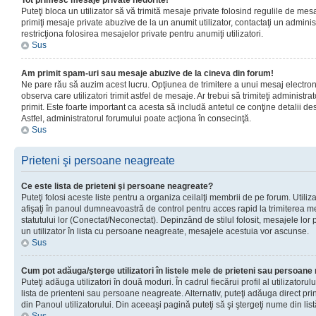
Tot primesc mesaje private nedorite!
Puteţi bloca un utilizator să vă trimită mesaje private folosind regulile de mes
primiţi mesaje private abuzive de la un anumit utilizator, contactaţi un adminis
restricţiona folosirea mesajelor private pentru anumiţi utilizatori.
Sus
Am primit spam-uri sau mesaje abuzive de la cineva din forum!
Ne pare rău să auzim acest lucru. Opţiunea de trimitere a unui mesaj electro
observa care utilizatori trimit astfel de mesaje. Ar trebui să trimiteţi administ
primit. Este foarte important ca acesta să includă antetul ce conţine detalii des
Astfel, administratorul forumului poate acţiona în consecinţă.
Sus
Prieteni şi persoane neagreate
Ce este lista de prieteni şi persoane neagreate?
Puteţi folosi aceste liste pentru a organiza ceilalţi membrii de pe forum. Utilizat
afişaţi în panoul dumneavoastră de control pentru acces rapid la trimiterea me
statutului lor (Conectat/Neconectat). Depinzând de stilul folosit, mesajele lor
un utilizator în lista cu persoane neagreate, mesajele acestuia vor ascunse.
Sus
Cum pot adăuga/şterge utilizatori în listele mele de prieteni sau persoan
Puteţi adăuga utilizatori în două moduri. În cadrul fiecărui profil al utilizatorul
lista de prienteni sau persoane neagreate. Alternativ, puteţi adăuga direct pri
din Panoul utilizatorului. Din aceeaşi pagină puteţi să şi ştergeţi nume din list