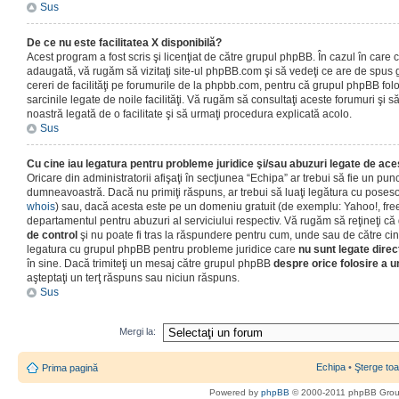
Sus
De ce nu este facilitatea X disponibilă?
Acest program a fost scris şi licenţiat de către grupul phpBB. În cazul în care co
adaugată, vă rugăm să vizitaţi site-ul phpBB.com şi să vedeţi ce are de spus
cereri de facilităţi pe forumurile de la phpbb.com, pentru că grupul phpBB fo
sarcinile legate de noile facilităţi. Vă rugăm să consultaţi aceste forumuri şi s
noastră legată de o facilitate şi să urmaţi procedura explicată acolo.
Sus
Cu cine iau legatura pentru probleme juridice şi/sau abuzuri legate de ac
Oricare din administratorii afişaţi în secţiunea “Echipa” ar trebui să fie un punc
dumneavoastră. Dacă nu primiţi răspuns, ar trebui să luaţi legătura cu poseso
whois
) sau, dacă acesta este pe un domeniu gratuit (de exemplu: Yahoo!, free
departamentul pentru abuzuri al serviciului respectiv. Vă rugăm să reţineţi 
de control
şi nu poate fi tras la răspundere pentru cum, unde sau de către cin
legatura cu grupul phpBB pentru probleme juridice care
nu sunt legate direc
în sine. Dacă trimiteţi un mesaj către grupul phpBB
despre orice folosire a un
aşteptaţi un terţ răspuns sau niciun răspuns.
Sus
Mergi la:
Echipa
•
Şterge toa
Prima pagină
Powered by
phpBB
© 2000-2011 phpBB Gro