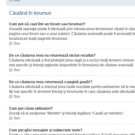
Sus
Căutând în forumuri
Cum pot să caut într-un forum sau forumuri?
Această operaţie poate fi efectuată prin introducerea termenului căutat în că
pagina unui forum sau a unui subiect. Căutarea avansată poate fi accesată fo
localizat pe toate paginile forumului.
Sus
De ce căutarea mea nu returnează niciun rezultat?
Căutarea efectuată a fost probabil prea vagă şi a inclus mulţi termeni comuni
mai specific şi folosiţi opţiunile disponibile în formularul de căutare avansată.
Sus
De ce căutarea mea returnează o pagină goală!?
Căutarea efectuată a returnat prea multe rezultate pentru webserver să le man
fiţi mai specific în termenii folosiţi şi forumurile în care căutarea este efectuată
Sus
Cum pot căuta utilizatori?
Duceţi-vă la secţiunea “Membri” şi folosiţi legătura “Caută un membru”.
Sus
Cum pot găsi mesajele şi subiectele mele?