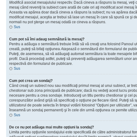
Modifică
asociat mesajulului respectiv. Dacă cineva a răspuns la mesaj, veţi 
mesaj când reveniţi la subiect care arată de cate ori aţi modificat acel mesaj 
Aceasta va apărea doar dacă cineva a răspuns la subiect; nu va apărea dacă
modificat mesajul, aceştia ar trebui să lase un mesaj în care să spună ce şi de 
normali nu pot şterge un mesaj odată ce cineva a răspuns.
Sus
Cum pot să îmi adaug semnătură la mesaj?
Pentru a adăuga o semnătură trebuie întâi să vă creaţi una folosind Panoul ut
creată, puteţi să bifaţi opţiunea
Ataşează o semnătură
din formularul de publ
Puteţi, de asemenea, să vă adăugaţi automat semnătura la toate mesajele b
profil. Dacă procedaţi astfel, puteţi să preveniţi adăugarea semnăturii unor a
respectivă din formularul de publicare.
Sus
Cum pot crea un sondaj?
Când creaţi un subiect nou sau modificaţi primul mesaj al unui subiect, ar tre
chestionar
sub zona principală de publicare; dacă nu vedeţi acest lucru probab
necesare pentru a crea sondaje. Introduceţi un titlu pentru chestionar şi cel p
corespunzător având grijă să specificaţi o opţiune pe fiecare rând. Puteţi să s
utilizatorul de poate selecta în timpul votării folosind “Opţiuni per utilizator”, v
înseamnă un sondaj permanent) şi în cele din urmă opţiunea ce pemite utilizat
Sus
De ce nu pot adăuga mai multe opţiuni la sondaj?
Limita pentru opţiunile sondajului este specificată de către administratorul fo