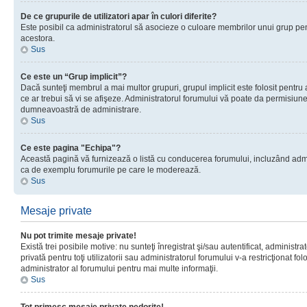
De ce grupurile de utilizatori apar în culori diferite?
Este posibil ca administratorul să asocieze o culoare membrilor unui grup pen
acestora.
Sus
Ce este un “Grup implicit”?
Dacă sunteţi membrul a mai multor grupuri, grupul implicit este folosit pentru
ce ar trebui să vi se afişeze. Administratorul forumului vă poate da permisiun
dumneavoastră de administrare.
Sus
Ce este pagina "Echipa"?
Această pagină vă furnizează o listă cu conducerea forumului, incluzând adminis
ca de exemplu forumurile pe care le moderează.
Sus
Mesaje private
Nu pot trimite mesaje private!
Există trei posibile motive: nu sunteţi înregistrat şi/sau autentificat, administ
privată pentru toţi utilizatorii sau administratorul forumului v-a restricţionat f
administrator al forumului pentru mai multe informaţii.
Sus