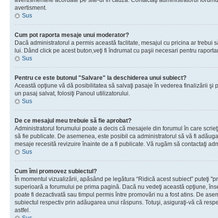
avertismentele acordate pe site-ul în cauză. Contactaţi administratorul forumulu
avertisment.
Sus
Cum pot raporta mesaje unui moderator?
Dacă administratorul a permis această faclitate, mesajul cu pricina ar trebui 
lui. Dând click pe acest buton,veţi fi îndrumat cu paşii necesari pentru raport
Sus
Pentru ce este butonul "Salvare" la deschiderea unui subiect?
Această opţiune vă dă posibilitatea să salvaţi pasaje în vederea finalizării şi pu
un pasaj salvat, folosiţi Panoul utilizatorului.
Sus
De ce mesajul meu trebuie să fie aprobat?
Administratorul forumului poate a decis că mesajele din forumul în care scrieţi
să fie publicate. De asemenea, este posibil ca administratorul să vă fi adăugat 
mesaje recesită revizuire înainte de a fi publicate. Vă rugăm să contactaţi adm
Sus
Cum îmi promovez subiectul?
În momentul vizualizării, apăsând pe legătura “Ridică acest subiect” puteţi "p
superioară a forumului pe prima pagină. Dacă nu vedeţi această opţiune, î
poate fi dezactivată sau timpul permis între promovări nu a fost atins. De as
subiectul respectiv prin adăugarea unui răspuns. Totuşi, asiguraţi-vă că respe
astfel.