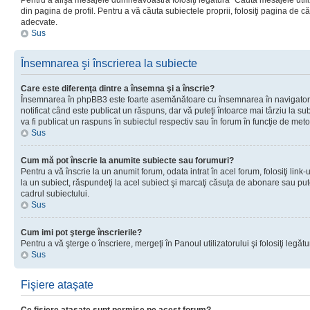
Pentru a afişa mesajele dumneavoastră folosiţi legătura “Căută mesajele utiliz
din pagina de profil. Pentru a vă căuta subiectele proprii, folosiţi pagina de c
adecvate.
Sus
Însemnarea şi înscrierea la subiecte
Care este diferenţa dintre a însemna şi a înscrie?
Însemnarea în phpBB3 este foarte asemănătoare cu însemnarea în navigator
notificat când este publicat un răspuns, dar vă puteţi întoarce mai târziu la subie
va fi publicat un raspuns în subiectul respectiv sau în forum în funcţie de meto
Sus
Cum mă pot înscrie la anumite subiecte sau forumuri?
Pentru a vă înscrie la un anumit forum, odata intrat în acel forum, folosiţi link
la un subiect, răspundeţi la acel subiect şi marcaţi căsuţa de abonare sau put
cadrul subiectului.
Sus
Cum imi pot şterge înscrierile?
Pentru a vă şterge o înscriere, mergeţi în Panoul utilizatorului şi folosiţi legătur
Sus
Fişiere ataşate