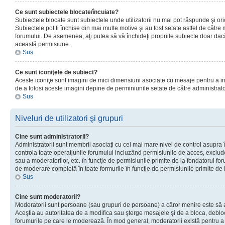
Ce sunt subiectele blocate/încuiate?
Subiectele blocate sunt subiectele unde utilizatorii nu mai pot răspunde şi or
Subiectele pot fi închise din mai multe motive şi au fost setate astfel de către
forumului. De asemenea, aţi putea să vă închideţi propriile subiecte doar dac
această permisiune.
Sus
Ce sunt iconiţele de subiect?
Aceste iconiţe sunt imagini de mici dimensiuni asociate cu mesaje pentru a ind
de a folosi aceste imagini depine de perminiunile setate de către administrato
Sus
Niveluri de utilizatori şi grupuri
Cine sunt administratorii?
Administratorii sunt membrii asociaţi cu cel mai mare nivel de control asupra în
controla toate operaţiunile forumului incluzând permisiunile de acces, excluder
sau a moderatorilor, etc. în funcţie de permisiunile primite de la fondatorul 
de moderare completă în toate formurile în funcţie de permisiunile primite de 
Sus
Cine sunt moderatorii?
Moderatorii sunt persoane (sau grupuri de persoane) a căror menire este să a
Aceştia au autoritatea de a modifica sau şterge mesajele şi de a bloca, debloc
forumurile pe care le moderează. În mod general, moderatorii există pentru a av