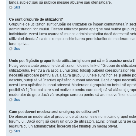
lângă subiect sau să publice mesaje abuzive sau ofensatoare.
Sus
Ce sunt grupurile de utilizatori?
Grupurile de utilizatori sunt grupări de utilizatori ce împart comunitatea în secţ
administratorii forumului. Fiecare utilizator poate aparţine mai multor grupuri 
individuale. Acest lucru uşurează munca administratorilor dacă doresc să sch
utilizatori deodată ca de exemplu: schimbarea permisiunilor de moderare sau 
forum privat.
Sus
Unde pot fi găsite grupurile de utilizatori şi cum pot să mă asociez unuia?
Puteţi vedea toate grupurile de utilizatori folosind link-ul “Grupuri de utilizato
utilizatorului. Pentru a vă asocia unui grup, folosiţi butonul corespunzător. N
necesită aprobare pentru a vă alătura grupului, unele sunt închise şi altele p
deschis, puteţi să vă înscrieţi apăsând butonul adecvat. Dacă grupul necesită
acest lucru apăsând butonul adecvat. Moderatorul grupului va trebui să apr
posibil să fiţi întrebat care sunt motivele pentru care doriţi să vă alăturaţi gru
moderator de grup dacă vă respinge cererea pentru că are motive întemeiate
Sus
Cum pot deveni moderatorul unui grup de utilizatori?
De obiecei un moderator al grupului de utilizatori este numit când grupul este
forumului. Dacă doriţi să creaţi un grup de utilizatori, atunci primul lucru pe car
legatura cu un administrator; încercaţi să-i trimiteţi un mesaj privat.
Sus