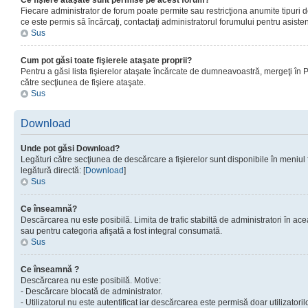
Ce fişiere ataşate sunt permise pe acest forum?
Fiecare administrator de forum poate permite sau restricţiona anumite tipuri de
ce este permis sâ încărcaţi, contactaţi administratorul forumului pentru asisten
Sus
Cum pot găsi toate fişierele ataşate proprii?
Pentru a găsi lista fişierelor ataşate încărcate de dumneavoastră, mergeţi în Pan
către secţiunea de fişiere ataşate.
Sus
Download
Unde pot găsi Download?
Legături către secţiunea de descărcare a fişierelor sunt disponibile în meniul
legătură directă: [
Download
]
Sus
Ce înseamnă?
Descărcarea nu este posibilă. Limita de trafic stabiltă de administratori în ac
sau pentru categoria afişată a fost integral consumată.
Sus
Ce înseamnă ?
Descărcarea nu este posibilă. Motive:
- Descărcare blocată de administrator.
- Utilizatorul nu este autentificat iar descărcarea este permisă doar utilizatorilo