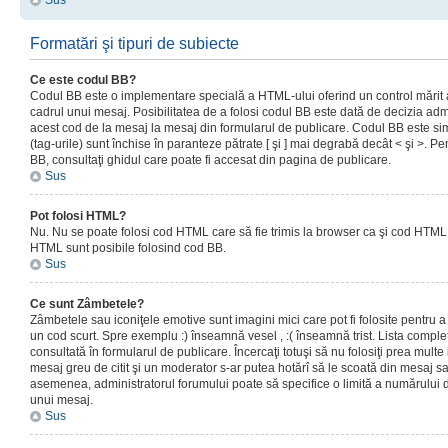
Sus
Formatări şi tipuri de subiecte
Ce este codul BB?
Codul BB este o implementare specială a HTML-ului oferind un control mărit a
cadrul unui mesaj. Posibilitatea de a folosi codul BB este dată de decizia admi
acest cod de la mesaj la mesaj din formularul de publicare. Codul BB este sim
(tag-urile) sunt închise în paranteze pătrate [ şi ] mai degrabă decât < şi >. P
BB, consultaţi ghidul care poate fi accesat din pagina de publicare.
Sus
Pot folosi HTML?
Nu. Nu se poate folosi cod HTML care să fie trimis la browser ca şi cod HTML. 
HTML sunt posibile folosind cod BB.
Sus
Ce sunt Zâmbetele?
Zâmbetele sau iconiţele emotive sunt imagini mici care pot fi folosite pentru
un cod scurt. Spre exemplu :) înseamnă vesel , :( înseamnă trist. Lista complet
consultată în formularul de publicare. Încercaţi totuşi să nu folosiţi prea mult
mesaj greu de citit şi un moderator s-ar putea hotărî să le scoată din mesaj s
asemenea, administratorul forumului poate să specifice o limită a numărului d
unui mesaj.
Sus