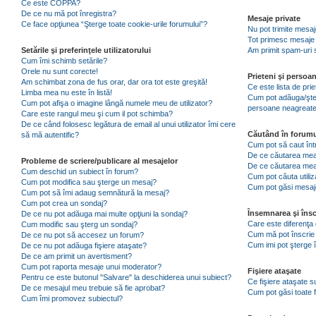
Ce este COPPA?
De ce nu mă pot înregistra?
Mesaje private
Ce face opţiunea “Şterge toate cookie-urile forumului”?
Nu pot trimite mesaj
Tot primesc mesaje 
Setările şi preferinţele utilizatorului
Am primit spam-uri 
Cum îmi schimb setările?
Orele nu sunt corecte!
Prieteni şi persoa
Am schimbat zona de fus orar, dar ora tot este greşită!
Ce este lista de pri
Limba mea nu este în listă!
Cum pot adăuga/şterg
Cum pot afişa o imagine lângă numele meu de utilizator?
persoane neagreat
Care este rangul meu şi cum il pot schimba?
De ce când folosesc legătura de email al unui utilizator îmi cere
Căutând în forumu
să mă autentific?
Cum pot să caut înt
De ce căutarea mea 
Probleme de scriere/publicare al mesajelor
De ce căutarea mea
Cum deschid un subiect în forum?
Cum pot căuta utiliz
Cum pot modifica sau şterge un mesaj?
Cum pot găsi mesaje
Cum pot să îmi adaug semnătură la mesaj?
Cum pot crea un sondaj?
Însemnarea şi însc
De ce nu pot adăuga mai multe opţiuni la sondaj?
Care este diferenţa 
Cum modific sau şterg un sondaj?
Cum mă pot înscrie 
De ce nu pot să accesez un forum?
Cum imi pot şterge î
De ce nu pot adăuga fişiere ataşate?
De ce am primit un avertisment?
Cum pot raporta mesaje unui moderator?
Fişiere ataşate
Pentru ce este butonul "Salvare" la deschiderea unui subiect?
Ce fişiere ataşate 
De ce mesajul meu trebuie să fie aprobat?
Cum pot găsi toate f
Cum îmi promovez subiectul?