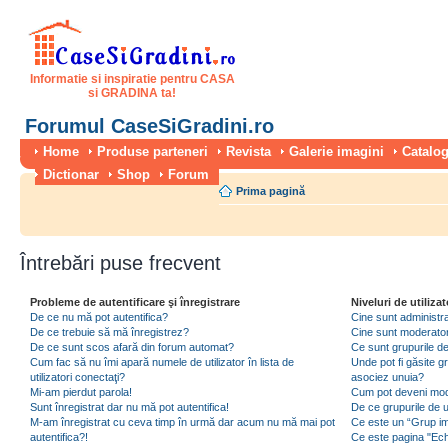
Informatie si inspiratie pentru CASA
si GRADINA ta!
Forumul CaseSiGradini.ro
Home
Produse parteneri
Revista
Galerie imagini
Catalog
Dictionar
Shop
Forum
Prima pagină
Întrebări puse frecvent
Probleme de autentificare şi înregistrare
Niveluri de utilizat
De ce nu mă pot autentifica?
Cine sunt administra
De ce trebuie să mă înregistrez?
Cine sunt moderator
De ce sunt scos afară din forum automat?
Ce sunt grupurile de 
Cum fac să nu îmi apară numele de utilizator în lista de
Unde pot fi găsite gr
utilizatori conectaţi?
asociez unuia?
Mi-am pierdut parola!
Cum pot deveni moder
Sunt înregistrat dar nu mă pot autentifica!
De ce grupurile de uti
M-am înregistrat cu ceva timp în urmă dar acum nu mă mai pot
Ce este un “Grup imp
autentifica?!
Ce este pagina "Ec