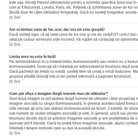
este aşa, folosiţi Panoul utilizatorului pentru a schimba specifica fusul orar în
cum ar fi Bucureşti, Londra, Paris, etc. Reţineţi că schimbarea zonei de fus orar
făcută doar de către utilizatorii înregistraţi. Dacă nu sunteţi înregistrat, aces
Sus
Am schimbat zona de fus orar, dar ora tot este greşită!
Dacă sunteţi sigur că aţi setat zona de fus orar şi ora de vară/DST corect dar o
setat pe ceasul serverului este incorect. Vă rugăm să contactaţi un administr
Sus
Limba mea nu este în listă!
Fie administratorul nu a instalat limba dumneavoastră sau nimeni nu a tradus
dumneavoastră. Încercaţi să-l întrebaţi pe administratorul forumului dacă poat
Dacă pachetul de limbă nu există, sunteţi liber să creaţi o nouă traducere. Mai 
grupului phpBB (folosiţi link-ul din partea inferioară a paginilor forumului)
Sus
Cum pot afişa o imagine lângă numele meu de utilizator?
Sunt două imagini ce pot apărea lângă numele de utilizator când vizualizaţi m
imagine asociată cu rangul dumneavoastră, în general acestea luând forma de
câte mesaje aţi scris sau statutul dumneavoastră pe forum. Cealaltă, de obic
sub numele de avatar (imagine asociată) şi este, în general, unică sau personal
forumului decide dacă să activeze imaginile asociate şi are posibilitatea de a
asociate pot fi folosite. Dacă nu puteţi folosi imaginile asociate, atunci contact
întrebaţi-l despre motivele care au dus la această decizie.
Sus