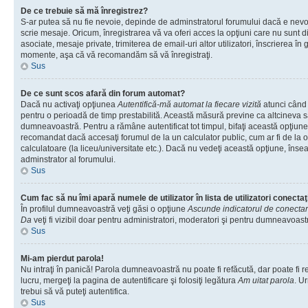
De ce trebuie să mă înregistrez?
S-ar putea să nu fie nevoie, depinde de adminstratorul forumului dacă e nevoi
scrie mesaje. Oricum, înregistrarea vă va oferi acces la opţiuni care nu sunt dis
asociate, mesaje private, trimiterea de email-uri altor utilizatori, înscrierea î
momente, aşa că vă recomandăm să vă înregistraţi.
Sus
De ce sunt scos afară din forum automat?
Dacă nu activaţi opţiunea
Autentifică-mă automat la fiecare vizită
atunci când v
pentru o perioadă de timp prestabilită. Această măsură previne ca altcineva 
dumneavoastră. Pentru a rămâne autentificat tot timpul, bifaţi această opţiune 
recomandat dacă accesaţi forumul de la un calculator public, cum ar fi de la o 
calculatoare (la liceu/universitate etc.). Dacă nu vedeţi această opţiune, îns
adminstrator al forumului.
Sus
Cum fac să nu îmi apară numele de utilizator în lista de utilizatori conectaţ
În profilul dumneavoastră veţi găsi o opţiune
Ascunde indicatorul de conecta
Da
veţi fi vizibil doar pentru administratori, moderatori şi pentru dumneavoastr
Sus
Mi-am pierdut parola!
Nu intraţi în panică! Parola dumneavoastră nu poate fi refăcută, dar poate fi r
lucru, mergeţi la pagina de autentificare şi folosiţi legătura
Am uitat parola
. Ur
trebui să vă puteţi autentifica.
Sus