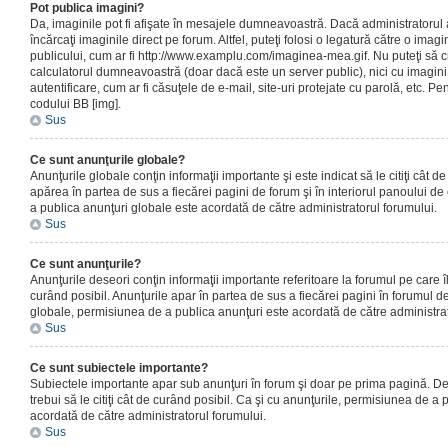
Pot publica imagini?
Da, imaginile pot fi afişate în mesajele dumneavoastră. Dacă administratorul a
încărcaţi imaginile direct pe forum. Altfel, puteţi folosi o legatură către o ima
publicului, cum ar fi http://www.examplu.com/imaginea-mea.gif. Nu puteţi să cr
calculatorul dumneavoastră (doar dacă este un server public), nici cu imagin
autentificare, cum ar fi căsuţele de e-mail, site-uri protejate cu parolă, etc. Pen
codului BB [img].
Sus
Ce sunt anunţurile globale?
Anunţurile globale conţin informaţii importante şi este indicat să le citiţi cât d
apărea în partea de sus a fiecărei pagini de forum şi în interiorul panoului de 
a publica anunţuri globale este acordată de către administratorul forumului.
Sus
Ce sunt anunţurile?
Anunţurile deseori conţin informaţii importante referitoare la forumul pe care îl 
curând posibil. Anunţurile apar în partea de sus a fiecărei pagini în forumul de
globale, permisiunea de a publica anunţuri este acordată de către administrat
Sus
Ce sunt subiectele importante?
Subiectele importante apar sub anunţuri în forum şi doar pe prima pagină. Des
trebui să le citiţi cât de curând posibil. Ca şi cu anunţurile, permisiunea de a
acordată de către administratorul forumului.
Sus