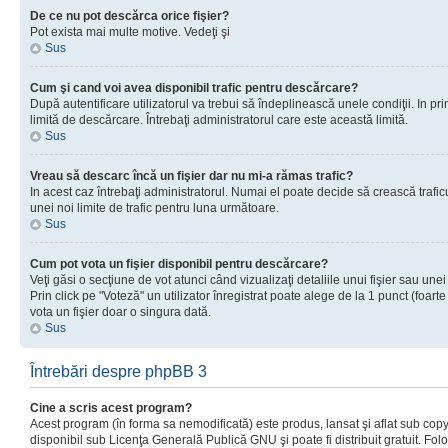
De ce nu pot descărca orice fişier?
Pot exista mai multe motive. Vedeţi şi
Sus
Cum şi cand voi avea disponibil trafic pentru descărcare?
După autentificare utilizatorul va trebui să îndeplinească unele condiţii. In prim
limită de descărcare. Întrebaţi administratorul care este această limită.
Sus
Vreau să descarc încă un fişier dar nu mi-a rămas trafic?
In acest caz întrebaţi administratorul. Numai el poate decide să crească trafic
unei noi limite de trafic pentru luna următoare.
Sus
Cum pot vota un fişier disponibil pentru descărcare?
Veţi găsi o secţiune de vot atunci când vizualizaţi detaliile unui fişier sau unei
Prin click pe "Voteză" un utilizator înregistrat poate alege de la 1 punct (foarte
vota un fişier doar o singura dată.
Sus
Întrebări despre phpBB 3
Cine a scris acest program?
Acest program (în forma sa nemodificată) este produs, lansat şi aflat sub copy
disponibil sub Licenţa Generală Publică GNU şi poate fi distribuit gratuit. Folos