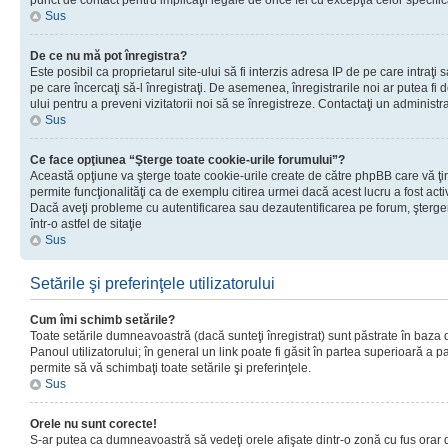
punct de contact pentru implicaţii legale de orice fel cu excepţia celor specific
Sus
De ce nu mă pot înregistra?
Este posibil ca proprietarul site-ului să fi interzis adresa IP de pe care intraţi 
pe care încercaţi să-l înregistraţi. De asemenea, înregistrarile noi ar putea fi d
ului pentru a preveni vizitatorii noi să se înregistreze. Contactaţi un administr
Sus
Ce face opţiunea “Şterge toate cookie-urile forumului”?
Această opţiune va şterge toate cookie-urile create de către phpBB care vă ţ
permite funcţionalităţi ca de exemplu citirea urmei dacă acest lucru a fost acti
Dacă aveţi probleme cu autentificarea sau dezautentificarea pe forum, şterger
într-o astfel de sitaţie
Sus
Setările şi preferinţele utilizatorului
Cum îmi schimb setările?
Toate setările dumneavoastră (dacă sunteţi înregistrat) sunt păstrate în baza de
Panoul utilizatorului; în general un link poate fi găsit în partea superioară a p
permite să vă schimbaţi toate setările şi preferinţele.
Sus
Orele nu sunt corecte!
S-ar putea ca dumneavoastră să vedeţi orele afişate dintr-o zonă cu fus orar di