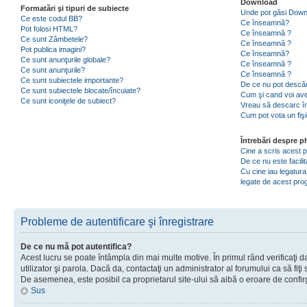
Download
Formatări şi tipuri de subiecte
Unde pot găsi Dow
Ce este codul BB?
Ce înseamnă?
Pot folosi HTML?
Ce înseamnă ?
Ce sunt Zâmbetele?
Ce înseamnă ?
Pot publica imagini?
Ce înseamnă?
Ce sunt anunţurile globale?
Ce înseamnă ?
Ce sunt anunţurile?
Ce înseamnă ?
Ce sunt subiectele importante?
De ce nu pot descăr
Ce sunt subiectele blocate/încuiate?
Cum şi cand voi ave
Ce sunt iconiţele de subiect?
Vreau să descarc în
Cum pot vota un fiş
Întrebări despre 
Cine a scris acest
De ce nu este facili
Cu cine iau legatura
legate de acest pr
Probleme de autentificare şi înregistrare
De ce nu mă pot autentifica?
Acest lucru se poate întâmpla din mai multe motive. În primul rând verificaţi d
utilizator şi parola. Dacă da, contactaţi un administrator al forumului ca să fiţi 
De asemenea, este posibil ca proprietarul site-ului să aibă o eroare de confir
Sus