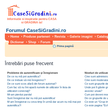
Informatie si inspiratie pentru CASA
si GRADINA ta!
Forumul CaseSiGradini.ro
Home
Produse parteneri
Revista
Galerie imagini
Catalog
Dictionar
Shop
Forum
Prima pagină
Întrebări puse frecvent
Probleme de autentificare şi înregistrare
Niveluri de utilizat
De ce nu mă pot autentifica?
Cine sunt administra
De ce trebuie să mă înregistrez?
Cine sunt moderator
De ce sunt scos afară din forum automat?
Ce sunt grupurile de 
Cum fac să nu îmi apară numele de utilizator în lista de
Unde pot fi găsite gr
utilizatori conectaţi?
asociez unuia?
Mi-am pierdut parola!
Cum pot deveni moder
Sunt înregistrat dar nu mă pot autentifica!
De ce grupurile de uti
M-am înregistrat cu ceva timp în urmă dar acum nu mă mai pot
Ce este un “Grup imp
autentifica?!
Ce este pagina "Ec