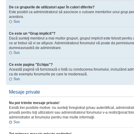
De ce grupurile de utilizatori apar în culori diferite?
Este posibil ca administratorul să asocieze o culoare membrilor unui grup pen
acestora.
Sus
Ce este un “Grup implicit”?
Dacă sunteţi membrul a mai multor grupuri, grupul implicit este folosit pentru
ce ar trebui să vi se afişeze. Administratorul forumului vă poate da permisiun
dumneavoastră de administrare.
Sus
Ce este pagina "Echipa"?
Această pagină vă furnizează o listă cu conducerea forumului, incluzând adminis
ca de exemplu forumurile pe care le moderează.
Sus
Mesaje private
Nu pot trimite mesaje private!
Există trei posibile motive: nu sunteţi înregistrat şi/sau autentificat, administ
privată pentru toţi utilizatorii sau administratorul forumului v-a restricţionat f
administrator al forumului pentru mai multe informaţii.
Sus