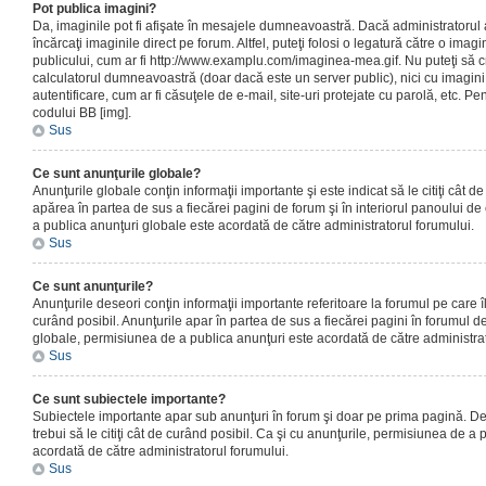
Pot publica imagini?
Da, imaginile pot fi afişate în mesajele dumneavoastră. Dacă administratorul a
încărcaţi imaginile direct pe forum. Altfel, puteţi folosi o legatură către o ima
publicului, cum ar fi http://www.examplu.com/imaginea-mea.gif. Nu puteţi să cr
calculatorul dumneavoastră (doar dacă este un server public), nici cu imagin
autentificare, cum ar fi căsuţele de e-mail, site-uri protejate cu parolă, etc. Pen
codului BB [img].
Sus
Ce sunt anunţurile globale?
Anunţurile globale conţin informaţii importante şi este indicat să le citiţi cât d
apărea în partea de sus a fiecărei pagini de forum şi în interiorul panoului de 
a publica anunţuri globale este acordată de către administratorul forumului.
Sus
Ce sunt anunţurile?
Anunţurile deseori conţin informaţii importante referitoare la forumul pe care îl 
curând posibil. Anunţurile apar în partea de sus a fiecărei pagini în forumul de
globale, permisiunea de a publica anunţuri este acordată de către administrat
Sus
Ce sunt subiectele importante?
Subiectele importante apar sub anunţuri în forum şi doar pe prima pagină. Des
trebui să le citiţi cât de curând posibil. Ca şi cu anunţurile, permisiunea de a
acordată de către administratorul forumului.
Sus