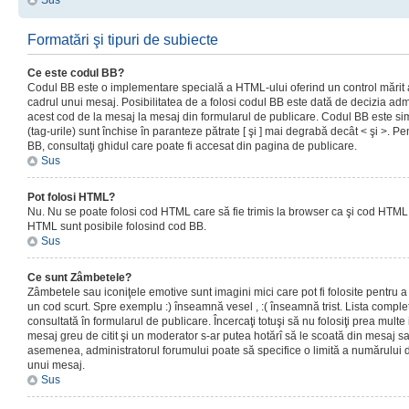
Sus
Formatări şi tipuri de subiecte
Ce este codul BB?
Codul BB este o implementare specială a HTML-ului oferind un control mărit a
cadrul unui mesaj. Posibilitatea de a folosi codul BB este dată de decizia admi
acest cod de la mesaj la mesaj din formularul de publicare. Codul BB este sim
(tag-urile) sunt închise în paranteze pătrate [ şi ] mai degrabă decât < şi >. P
BB, consultaţi ghidul care poate fi accesat din pagina de publicare.
Sus
Pot folosi HTML?
Nu. Nu se poate folosi cod HTML care să fie trimis la browser ca şi cod HTML. 
HTML sunt posibile folosind cod BB.
Sus
Ce sunt Zâmbetele?
Zâmbetele sau iconiţele emotive sunt imagini mici care pot fi folosite pentru
un cod scurt. Spre exemplu :) înseamnă vesel , :( înseamnă trist. Lista complet
consultată în formularul de publicare. Încercaţi totuşi să nu folosiţi prea mult
mesaj greu de citit şi un moderator s-ar putea hotărî să le scoată din mesaj s
asemenea, administratorul forumului poate să specifice o limită a numărului d
unui mesaj.
Sus