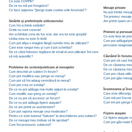
Ce este COPPA?
De ce nu mă pot înregistra?
Mesaje private
Ce face opţiunea “Şterge toate cookie-urile forumului”?
Nu pot trimite mesaj
Tot primesc mesaje 
Setările şi preferinţele utilizatorului
Am primit spam-uri 
Cum îmi schimb setările?
Orele nu sunt corecte!
Prieteni şi persoa
Am schimbat zona de fus orar, dar ora tot este greşită!
Ce este lista de pri
Limba mea nu este în listă!
Cum pot adăuga/şterg
Cum pot afişa o imagine lângă numele meu de utilizator?
persoane neagreat
Care este rangul meu şi cum il pot schimba?
De ce când folosesc legătura de email al unui utilizator îmi cere
Căutând în forumu
să mă autentific?
Cum pot să caut înt
De ce căutarea mea 
Probleme de scriere/publicare al mesajelor
De ce căutarea mea
Cum deschid un subiect în forum?
Cum pot căuta utiliz
Cum pot modifica sau şterge un mesaj?
Cum pot găsi mesaje
Cum pot să îmi adaug semnătură la mesaj?
Cum pot crea un sondaj?
Însemnarea şi însc
De ce nu pot adăuga mai multe opţiuni la sondaj?
Care este diferenţa 
Cum modific sau şterg un sondaj?
Cum mă pot înscrie 
De ce nu pot să accesez un forum?
Cum imi pot şterge î
De ce nu pot adăuga fişiere ataşate?
De ce am primit un avertisment?
Cum pot raporta mesaje unui moderator?
Fişiere ataşate
Pentru ce este butonul "Salvare" la deschiderea unui subiect?
Ce fişiere ataşate 
De ce mesajul meu trebuie să fie aprobat?
Cum pot găsi toate f
Cum îmi promovez subiectul?