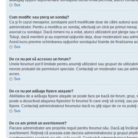
adăugaţi opţiuni suplimentare sondajului decât limita permisă, atunci contacta
Sus
Cum modific sau şterg un sondaj?
Ca şi în cazul mesajelor, sondajele pot fi modificate doar de către autorul ac
administrator. Pentru a modifica un sondaj, efectuaţi un click pe primul mesaj
asociat cu sondajul. Dacă nimeni nu a votat, atunci utilizatorii pot şterge sau 
Totuşi, dacă membrii şi-au exprimat opţiunile deja, doar moderatorii sau admini
Acest lucru previne schimbarea opţiunilor sondajului înainte de finalizarea ac
Sus
De ce nu pot să accesez un forum?
Unele forumuri pot fi limitate pentru anumiţi utilizatori sau grupuri de utilizatori
nevoie probabil de permisiuni speciale. Contactaţi un moderator sau pe admin
acces.
Sus
De ce nu pot adăuga fişiere ataşate?
Abilitatea de a adăuga fişiere ataşate se poate face pe bază de forum, grup, sa
poate a dezactivat ataşarea fişierelor în forumul în care vreţi să scrieţi, sau 
fişiere. Contactaţi administratorul forumului dacă nu ştiţi sigur de ce nu puteţi
Sus
De ce am primit un avertisment?
Fiecare administrator are propriile reguli pentru forumul său. Dacă aţi încălca
avertisment. Reţineţi că aceasta este decizia administratorului şi grupul php