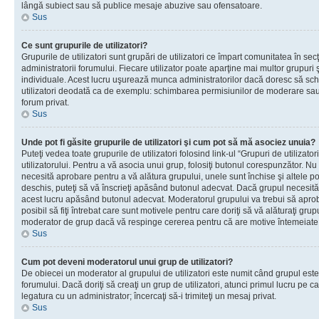
lângă subiect sau să publice mesaje abuzive sau ofensatoare.
Sus
Ce sunt grupurile de utilizatori?
Grupurile de utilizatori sunt grupări de utilizatori ce împart comunitatea în secţ
administratorii forumului. Fiecare utilizator poate aparţine mai multor grupuri 
individuale. Acest lucru uşurează munca administratorilor dacă doresc să sch
utilizatori deodată ca de exemplu: schimbarea permisiunilor de moderare sau 
forum privat.
Sus
Unde pot fi găsite grupurile de utilizatori şi cum pot să mă asociez unuia?
Puteţi vedea toate grupurile de utilizatori folosind link-ul “Grupuri de utilizato
utilizatorului. Pentru a vă asocia unui grup, folosiţi butonul corespunzător. N
necesită aprobare pentru a vă alătura grupului, unele sunt închise şi altele p
deschis, puteţi să vă înscrieţi apăsând butonul adecvat. Dacă grupul necesită
acest lucru apăsând butonul adecvat. Moderatorul grupului va trebui să apr
posibil să fiţi întrebat care sunt motivele pentru care doriţi să vă alăturaţi gru
moderator de grup dacă vă respinge cererea pentru că are motive întemeiate
Sus
Cum pot deveni moderatorul unui grup de utilizatori?
De obiecei un moderator al grupului de utilizatori este numit când grupul este
forumului. Dacă doriţi să creaţi un grup de utilizatori, atunci primul lucru pe car
legatura cu un administrator; încercaţi să-i trimiteţi un mesaj privat.
Sus