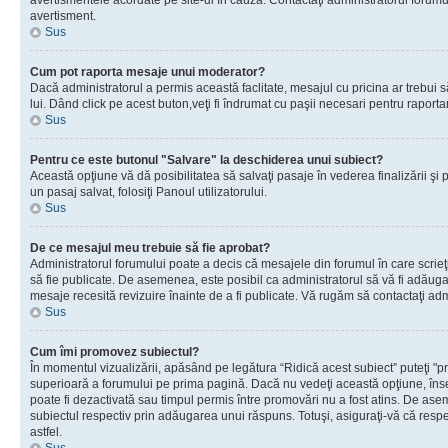
avertismentele acordate pe site-ul în cauză. Contactaţi administratorul forumulu
avertisment.
Sus
Cum pot raporta mesaje unui moderator?
Dacă administratorul a permis această faclitate, mesajul cu pricina ar trebui 
lui. Dând click pe acest buton,veţi fi îndrumat cu paşii necesari pentru raport
Sus
Pentru ce este butonul "Salvare" la deschiderea unui subiect?
Această opţiune vă dă posibilitatea să salvaţi pasaje în vederea finalizării şi pu
un pasaj salvat, folosiţi Panoul utilizatorului.
Sus
De ce mesajul meu trebuie să fie aprobat?
Administratorul forumului poate a decis că mesajele din forumul în care scrieţi
să fie publicate. De asemenea, este posibil ca administratorul să vă fi adăugat 
mesaje recesită revizuire înainte de a fi publicate. Vă rugăm să contactaţi adm
Sus
Cum îmi promovez subiectul?
În momentul vizualizării, apăsând pe legătura “Ridică acest subiect” puteţi "p
superioară a forumului pe prima pagină. Dacă nu vedeţi această opţiune, î
poate fi dezactivată sau timpul permis între promovări nu a fost atins. De as
subiectul respectiv prin adăugarea unui răspuns. Totuşi, asiguraţi-vă că respe
astfel.