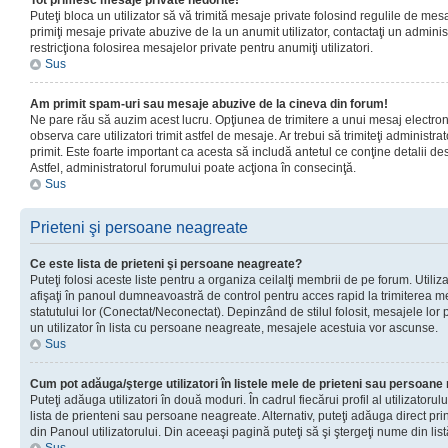
Tot primesc mesaje private nedorite!
Puteţi bloca un utilizator să vă trimită mesaje private folosind regulile de mes
primiţi mesaje private abuzive de la un anumit utilizator, contactaţi un adminis
restricţiona folosirea mesajelor private pentru anumiţi utilizatori.
Sus
Am primit spam-uri sau mesaje abuzive de la cineva din forum!
Ne pare rău să auzim acest lucru. Opţiunea de trimitere a unui mesaj electro
observa care utilizatori trimit astfel de mesaje. Ar trebui să trimiteţi administ
primit. Este foarte important ca acesta să includă antetul ce conţine detalii des
Astfel, administratorul forumului poate acţiona în consecinţă.
Sus
Prieteni şi persoane neagreate
Ce este lista de prieteni şi persoane neagreate?
Puteţi folosi aceste liste pentru a organiza ceilalţi membrii de pe forum. Utilizat
afişaţi în panoul dumneavoastră de control pentru acces rapid la trimiterea me
statutului lor (Conectat/Neconectat). Depinzând de stilul folosit, mesajele lor
un utilizator în lista cu persoane neagreate, mesajele acestuia vor ascunse.
Sus
Cum pot adăuga/şterge utilizatori în listele mele de prieteni sau persoan
Puteţi adăuga utilizatori în două moduri. În cadrul fiecărui profil al utilizatorul
lista de prienteni sau persoane neagreate. Alternativ, puteţi adăuga direct pri
din Panoul utilizatorului. Din aceeaşi pagină puteţi să şi ştergeţi nume din list