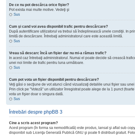
De ce nu pot descărca orice fişier?
Pot exista mai multe motive. Vedeţi şi
Sus
Cum şi cand voi avea disponibil trafic pentru descărcare?
După autentificare utilizatorul va trebui să îndeplinească unele condiţii. In prim
limită de descărcare. Întrebaţi administratorul care este această limită.
Sus
Vreau să descarc încă un fişier dar nu mi-a rămas trafic?
In acest caz întrebaţi administratorul. Numai el poate decide să crească trafic
unei noi limite de trafic pentru luna următoare.
Sus
Cum pot vota un fişier disponibil pentru descărcare?
Veţi găsi o secţiune de vot atunci când vizualizaţi detaliile unui fişier sau unei
Prin click pe "Voteză" un utilizator înregistrat poate alege de la 1 punct (foarte
vota un fişier doar o singura dată.
Sus
Întrebări despre phpBB 3
Cine a scris acest program?
Acest program (în forma sa nemodificată) este produs, lansat şi aflat sub copy
disponibil sub Licenţa Generală Publică GNU şi poate fi distribuit gratuit. Folos