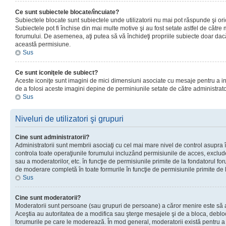
Ce sunt subiectele blocate/încuiate?
Subiectele blocate sunt subiectele unde utilizatorii nu mai pot răspunde şi or
Subiectele pot fi închise din mai multe motive şi au fost setate astfel de către
forumului. De asemenea, aţi putea să vă închideţi propriile subiecte doar dac
această permisiune.
Sus
Ce sunt iconiţele de subiect?
Aceste iconiţe sunt imagini de mici dimensiuni asociate cu mesaje pentru a ind
de a folosi aceste imagini depine de perminiunile setate de către administrato
Sus
Niveluri de utilizatori şi grupuri
Cine sunt administratorii?
Administratorii sunt membrii asociaţi cu cel mai mare nivel de control asupra în
controla toate operaţiunile forumului incluzând permisiunile de acces, excluder
sau a moderatorilor, etc. în funcţie de permisiunile primite de la fondatorul 
de moderare completă în toate formurile în funcţie de permisiunile primite de 
Sus
Cine sunt moderatorii?
Moderatorii sunt persoane (sau grupuri de persoane) a căror menire este să a
Aceştia au autoritatea de a modifica sau şterge mesajele şi de a bloca, debloc
forumurile pe care le moderează. În mod general, moderatorii există pentru a av