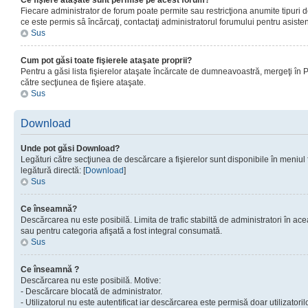
Ce fişiere ataşate sunt permise pe acest forum?
Fiecare administrator de forum poate permite sau restricţiona anumite tipuri de
ce este permis sâ încărcaţi, contactaţi administratorul forumului pentru asisten
Sus
Cum pot găsi toate fişierele ataşate proprii?
Pentru a găsi lista fişierelor ataşate încărcate de dumneavoastră, mergeţi în Pan
către secţiunea de fişiere ataşate.
Sus
Download
Unde pot găsi Download?
Legături către secţiunea de descărcare a fişierelor sunt disponibile în meniul
legătură directă: [
Download
]
Sus
Ce înseamnă?
Descărcarea nu este posibilă. Limita de trafic stabiltă de administratori în ac
sau pentru categoria afişată a fost integral consumată.
Sus
Ce înseamnă ?
Descărcarea nu este posibilă. Motive:
- Descărcare blocată de administrator.
- Utilizatorul nu este autentificat iar descărcarea este permisă doar utilizatorilo