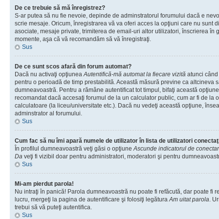
De ce trebuie să mă înregistrez?
S-ar putea să nu fie nevoie, depinde de adminstratorul forumului dacă e nevoi
scrie mesaje. Oricum, înregistrarea vă va oferi acces la opţiuni care nu sunt dis
asociate, mesaje private, trimiterea de email-uri altor utilizatori, înscrierea î
momente, aşa că vă recomandăm să vă înregistraţi.
Sus
De ce sunt scos afară din forum automat?
Dacă nu activaţi opţiunea
Autentifică-mă automat la fiecare vizită
atunci când v
pentru o perioadă de timp prestabilită. Această măsură previne ca altcineva 
dumneavoastră. Pentru a rămâne autentificat tot timpul, bifaţi această opţiune 
recomandat dacă accesaţi forumul de la un calculator public, cum ar fi de la o 
calculatoare (la liceu/universitate etc.). Dacă nu vedeţi această opţiune, îns
adminstrator al forumului.
Sus
Cum fac să nu îmi apară numele de utilizator în lista de utilizatori conectaţ
În profilul dumneavoastră veţi găsi o opţiune
Ascunde indicatorul de conecta
Da
veţi fi vizibil doar pentru administratori, moderatori şi pentru dumneavoastr
Sus
Mi-am pierdut parola!
Nu intraţi în panică! Parola dumneavoastră nu poate fi refăcută, dar poate fi r
lucru, mergeţi la pagina de autentificare şi folosiţi legătura
Am uitat parola
. Ur
trebui să vă puteţi autentifica.
Sus