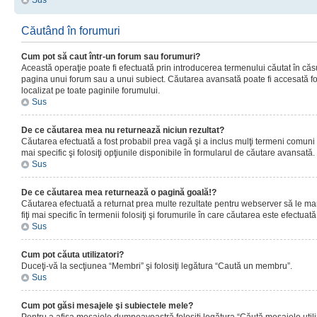
Sus
Căutând în forumuri
Cum pot să caut într-un forum sau forumuri?
Această operaţie poate fi efectuată prin introducerea termenului căutat în că
pagina unui forum sau a unui subiect. Căutarea avansată poate fi accesată fo
localizat pe toate paginile forumului.
Sus
De ce căutarea mea nu returnează niciun rezultat?
Căutarea efectuată a fost probabil prea vagă şi a inclus mulţi termeni comuni
mai specific şi folosiţi opţiunile disponibile în formularul de căutare avansată.
Sus
De ce căutarea mea returnează o pagină goală!?
Căutarea efectuată a returnat prea multe rezultate pentru webserver să le man
fiţi mai specific în termenii folosiţi şi forumurile în care căutarea este efectuată
Sus
Cum pot căuta utilizatori?
Duceţi-vă la secţiunea “Membri” şi folosiţi legătura “Caută un membru”.
Sus
Cum pot găsi mesajele şi subiectele mele?