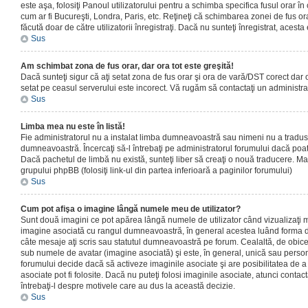
este aşa, folosiţi Panoul utilizatorului pentru a schimba specifica fusul orar în
cum ar fi Bucureşti, Londra, Paris, etc. Reţineţi că schimbarea zonei de fus orar
făcută doar de către utilizatorii înregistraţi. Dacă nu sunteţi înregistrat, aces
Sus
Am schimbat zona de fus orar, dar ora tot este greşită!
Dacă sunteţi sigur că aţi setat zona de fus orar şi ora de vară/DST corect dar o
setat pe ceasul serverului este incorect. Vă rugăm să contactaţi un administr
Sus
Limba mea nu este în listă!
Fie administratorul nu a instalat limba dumneavoastră sau nimeni nu a tradus
dumneavoastră. Încercaţi să-l întrebaţi pe administratorul forumului dacă poat
Dacă pachetul de limbă nu există, sunteţi liber să creaţi o nouă traducere. Mai 
grupului phpBB (folosiţi link-ul din partea inferioară a paginilor forumului)
Sus
Cum pot afişa o imagine lângă numele meu de utilizator?
Sunt două imagini ce pot apărea lângă numele de utilizator când vizualizaţi m
imagine asociată cu rangul dumneavoastră, în general acestea luând forma de
câte mesaje aţi scris sau statutul dumneavoastră pe forum. Cealaltă, de obic
sub numele de avatar (imagine asociată) şi este, în general, unică sau personal
forumului decide dacă să activeze imaginile asociate şi are posibilitatea de a
asociate pot fi folosite. Dacă nu puteţi folosi imaginile asociate, atunci contact
întrebaţi-l despre motivele care au dus la această decizie.
Sus