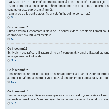
- Utilizatorul nu are o limită de trafic suficientă pentru a descărca acest fişier.
- Administratorul a stabilit un număr minim de mesaje pentru ca un utilizator s
utilizatorul este sub această limită.
- Limita de trafic pentru acest fişier este în întregime consumată.
Sus
Ce înseamnă ?
Sursă externă. Descărcare iniţiată de un server extern. Acesta va fi tratat ca . Lim
de trafic general nu vor fi afectate.
Sus
Ce înseamnă?
Echivalent cu: traficul utilizatorului nu va fi consumat. Numai utilizatorii autent
trafic general va fi utilizată.
Sus
Ce înseamnă ?
Descărcare cu anumite restricţii. Descărcare permisă doar utilizatorilor înregist
autentifice. Mărimea fişierului va fi scăzută atât din traficul alocat utilizatorului 
Sus
Ce înseamnă ?
Descărcare gratuită. Descărcarea fişierelor nu va fi restricţionată. Acest fisier 
necesită autentificare. Mărimea fişierului nu va reduce traficul alocat utilizato
Sus