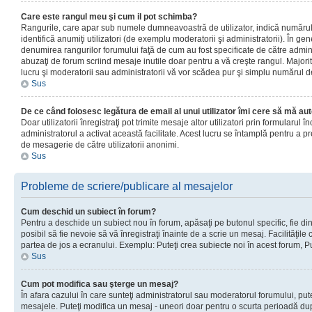
Care este rangul meu şi cum il pot schimba?
Rangurile, care apar sub numele dumneavoastră de utilizator, indică numărul 
identifică anumiţi utilizatori (de exemplu moderatorii şi administratorii). În ge
denumirea rangurilor forumului faţă de cum au fost specificate de către admin
abuzaţi de forum scriind mesaje inutile doar pentru a vă creşte rangul. Majorit
lucru şi moderatorii sau administratorii vă vor scădea pur şi simplu numărul 
Sus
De ce când folosesc legătura de email al unui utilizator îmi cere să mă aut
Doar utilizatorii înregistraţi pot trimite mesaje altor utilizatori prin formularul
administratorul a activat această facilitate. Acest lucru se întamplă pentru a p
de mesagerie de către utilizatorii anonimi.
Sus
Probleme de scriere/publicare al mesajelor
Cum deschid un subiect în forum?
Pentru a deschide un subiect nou în forum, apăsaţi pe butonul specific, fie din
posibil să fie nevoie să vă înregistraţi înainte de a scrie un mesaj. Facilităţile
partea de jos a ecranului. Exemplu: Puteţi crea subiecte noi în acest forum, Pu
Sus
Cum pot modifica sau şterge un mesaj?
În afara cazului în care sunteţi administratorul sau moderatorul forumului, put
mesajele. Puteţi modifica un mesaj - uneori doar pentru o scurta perioadă d