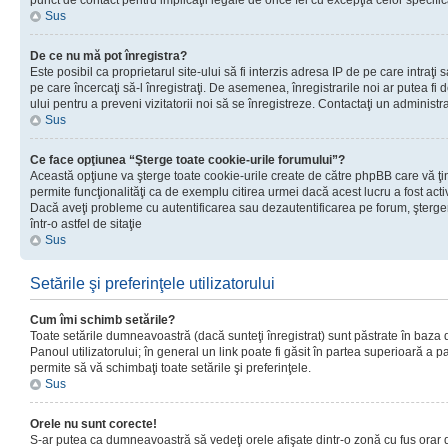
punct de contact pentru implicaţii legale de orice fel cu excepţia celor specific
Sus
De ce nu mă pot înregistra?
Este posibil ca proprietarul site-ului să fi interzis adresa IP de pe care intraţi 
pe care încercaţi să-l înregistraţi. De asemenea, înregistrarile noi ar putea fi d
ului pentru a preveni vizitatorii noi să se înregistreze. Contactaţi un administr
Sus
Ce face opţiunea “Şterge toate cookie-urile forumului”?
Această opţiune va şterge toate cookie-urile create de către phpBB care vă ţ
permite funcţionalităţi ca de exemplu citirea urmei dacă acest lucru a fost acti
Dacă aveţi probleme cu autentificarea sau dezautentificarea pe forum, şterger
într-o astfel de sitaţie
Sus
Setările şi preferinţele utilizatorului
Cum îmi schimb setările?
Toate setările dumneavoastră (dacă sunteţi înregistrat) sunt păstrate în baza de
Panoul utilizatorului; în general un link poate fi găsit în partea superioară a p
permite să vă schimbaţi toate setările şi preferinţele.
Sus
Orele nu sunt corecte!
S-ar putea ca dumneavoastră să vedeţi orele afişate dintr-o zonă cu fus orar di