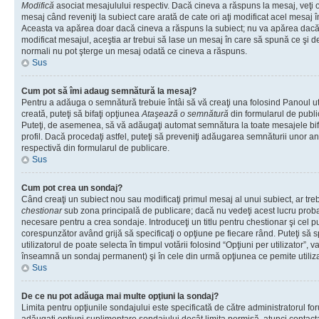
Modifică
asociat mesajulului respectiv. Dacă cineva a răspuns la mesaj, veţi 
mesaj când reveniţi la subiect care arată de cate ori aţi modificat acel mesaj 
Aceasta va apărea doar dacă cineva a răspuns la subiect; nu va apărea dacă
modificat mesajul, aceştia ar trebui să lase un mesaj în care să spună ce şi de 
normali nu pot şterge un mesaj odată ce cineva a răspuns.
Sus
Cum pot să îmi adaug semnătură la mesaj?
Pentru a adăuga o semnătură trebuie întâi să vă creaţi una folosind Panoul ut
creată, puteţi să bifaţi opţiunea
Ataşează o semnătură
din formularul de publ
Puteţi, de asemenea, să vă adăugaţi automat semnătura la toate mesajele b
profil. Dacă procedaţi astfel, puteţi să preveniţi adăugarea semnăturii unor a
respectivă din formularul de publicare.
Sus
Cum pot crea un sondaj?
Când creaţi un subiect nou sau modificaţi primul mesaj al unui subiect, ar tre
chestionar
sub zona principală de publicare; dacă nu vedeţi acest lucru probab
necesare pentru a crea sondaje. Introduceţi un titlu pentru chestionar şi cel p
corespunzător având grijă să specificaţi o opţiune pe fiecare rând. Puteţi să s
utilizatorul de poate selecta în timpul votării folosind “Opţiuni per utilizator”, v
înseamnă un sondaj permanent) şi în cele din urmă opţiunea ce pemite utilizat
Sus
De ce nu pot adăuga mai multe opţiuni la sondaj?
Limita pentru opţiunile sondajului este specificată de către administratorul fo