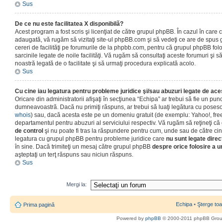
Sus
De ce nu este facilitatea X disponibilă?
Acest program a fost scris şi licenţiat de către grupul phpBB. În cazul în care co
adaugată, vă rugăm să vizitaţi site-ul phpBB.com şi să vedeţi ce are de spus
cereri de facilităţi pe forumurile de la phpbb.com, pentru că grupul phpBB fo
sarcinile legate de noile facilităţi. Vă rugăm să consultaţi aceste forumuri şi s
noastră legată de o facilitate şi să urmaţi procedura explicată acolo.
Sus
Cu cine iau legatura pentru probleme juridice şi/sau abuzuri legate de ac
Oricare din administratorii afişaţi în secţiunea “Echipa” ar trebui să fie un punc
dumneavoastră. Dacă nu primiţi răspuns, ar trebui să luaţi legătura cu poseso
whois
) sau, dacă acesta este pe un domeniu gratuit (de exemplu: Yahoo!, free
departamentul pentru abuzuri al serviciului respectiv. Vă rugăm să reţineţi 
de control
şi nu poate fi tras la răspundere pentru cum, unde sau de către cin
legatura cu grupul phpBB pentru probleme juridice care
nu sunt legate direc
în sine. Dacă trimiteţi un mesaj către grupul phpBB
despre orice folosire a un
aşteptaţi un terţ răspuns sau niciun răspuns.
Sus
Mergi la:
Echipa
•
Şterge toa
Prima pagină
Powered by
phpBB
© 2000-2011 phpBB Gro