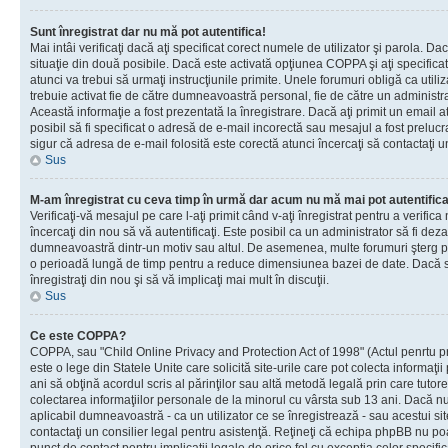
Sunt înregistrat dar nu mă pot autentifica!
Mai intâi verificaţi dacă aţi specificat corect numele de utilizator şi parola. Da
situaţie din două posibile. Dacă este activată opţiunea COPPA şi aţi specificat 
atunci va trebui să urmaţi instrucţiunile primite. Unele forumuri obligă ca utilizat
trebuie activat fie de către dumneavoastră personal, fie de către un administrat
Această informaţie a fost prezentată la înregistrare. Dacă aţi primit un email a
posibil să fi specificat o adresă de e-mail incorectă sau mesajul a fost prelucr
sigur că adresa de e-mail folosită este corectă atunci încercaţi să contactaţi u
Sus
M-am înregistrat cu ceva timp în urmă dar acum nu mă mai pot autentific
Verificaţi-vă mesajul pe care l-aţi primit când v-aţi înregistrat pentru a verifica
încercaţi din nou să vă autentificaţi. Este posibil ca un administrator să fi dezac
dumneavoastră dintr-un motiv sau altul. De asemenea, multe forumuri şterg peri
o perioadă lungă de timp pentru a reduce dimensiunea bazei de date. Dacă s-a
înregistraţi din nou şi să vă implicaţi mai mult în discuţii.
Sus
Ce este COPPA?
COPPA, sau "Child Online Privacy and Protection Act of 1998" (Actul penrtu pro
este o lege din Statele Unite care solicită site-urile care pot colecta informaţi
ani să obţină acordul scris al părinţilor sau altă metodă legală prin care tutore
colectarea informaţiilor personale de la minorul cu vârsta sub 13 ani. Dacă nu
aplicabil dumneavoastră - ca un utilizator ce se înregistrează - sau acestui site
contactaţi un consilier legal pentru asistenţă. Reţineţi că echipa phpBB nu poat