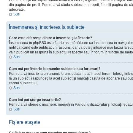
Pentru a afişa mesajele dumneavoastră folosiţi legătura “Căută mesajele utiliz
din pagina de profil. Pentru a vă căuta subiectele proprii, folosiţi pagina de c
adecvate.
Sus
Însemnarea şi înscrierea la subiecte
Care este diferenţa dintre a însemna şi a înscrie?
Însemnarea în phpBB3 este foarte asemănătoare cu însemnarea în navigator
notificat când este publicat un răspuns, dar vă puteţi întoarce mai târziu la subie
va fi publicat un raspuns în subiectul respectiv sau în forum în funcţie de meto
Sus
Cum mă pot înscrie la anumite subiecte sau forumuri?
Pentru a vă înscrie la un anumit forum, odata intrat în acel forum, folosiţi link
la un subiect, răspundeţi la acel subiect şi marcaţi căsuţa de abonare sau put
cadrul subiectului.
Sus
Cum imi pot şterge înscrierile?
Pentru a vă şterge o înscriere, mergeţi în Panoul utilizatorului şi folosiţi legătur
Sus
Fişiere ataşate