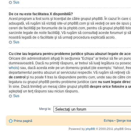
Sus
De ce nu este facilitatea X disponibilă?
Acest program a fost scris şi licenţiat de către grupul phpBB. În cazul în care co
adaugată, vă rugăm să vizitaţi site-ul phpBB.com şi să vedeţi ce are de spus
cereri de facilităţi pe forumurile de la phpbb.com, pentru că grupul phpBB fo
sarcinile legate de noile facilităţi. Vă rugăm să consultaţi aceste forumuri şi s
noastră legată de o facilitate şi să urmaţi procedura explicată acolo.
Sus
Cu cine iau legatura pentru probleme juridice şi/sau abuzuri legate de ac
Oricare din administratorii afişaţi în secţiunea “Echipa” ar trebui să fie un punc
dumneavoastră. Dacă nu primiţi răspuns, ar trebui să luaţi legătura cu poseso
whois
) sau, dacă acesta este pe un domeniu gratuit (de exemplu: Yahoo!, free
departamentul pentru abuzuri al serviciului respectiv. Vă rugăm să reţineţi 
de control
şi nu poate fi tras la răspundere pentru cum, unde sau de către cin
legatura cu grupul phpBB pentru probleme juridice care
nu sunt legate direc
în sine. Dacă trimiteţi un mesaj către grupul phpBB
despre orice folosire a un
aşteptaţi un terţ răspuns sau niciun răspuns.
Sus
Mergi la:
Echipa
•
Şterge toa
Prima pagină
Powered by
phpBB
© 2000-2011 phpBB Gro