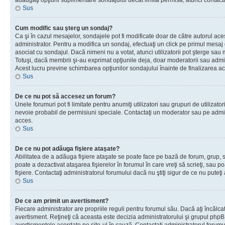
adăugaţi opţiuni suplimentare sondajului decât limita permisă, atunci contacta
Sus
Cum modific sau şterg un sondaj?
Ca şi în cazul mesajelor, sondajele pot fi modificate doar de către autorul ac
administrator. Pentru a modifica un sondaj, efectuaţi un click pe primul mesaj
asociat cu sondajul. Dacă nimeni nu a votat, atunci utilizatorii pot şterge sau 
Totuşi, dacă membrii şi-au exprimat opţiunile deja, doar moderatorii sau admini
Acest lucru previne schimbarea opţiunilor sondajului înainte de finalizarea ac
Sus
De ce nu pot să accesez un forum?
Unele forumuri pot fi limitate pentru anumiţi utilizatori sau grupuri de utilizatori
nevoie probabil de permisiuni speciale. Contactaţi un moderator sau pe admin
acces.
Sus
De ce nu pot adăuga fişiere ataşate?
Abilitatea de a adăuga fişiere ataşate se poate face pe bază de forum, grup, sa
poate a dezactivat ataşarea fişierelor în forumul în care vreţi să scrieţi, sau 
fişiere. Contactaţi administratorul forumului dacă nu ştiţi sigur de ce nu puteţi
Sus
De ce am primit un avertisment?
Fiecare administrator are propriile reguli pentru forumul său. Dacă aţi încălca
avertisment. Reţineţi că aceasta este decizia administratorului şi grupul php