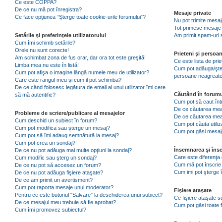
Ce este COPPA?
De ce nu mă pot înregistra?
Mesaje private
Ce face opţiunea “Şterge toate cookie-urile forumului”?
Nu pot trimite mesaj
Tot primesc mesaje 
Setările şi preferinţele utilizatorului
Am primit spam-uri 
Cum îmi schimb setările?
Orele nu sunt corecte!
Prieteni şi persoa
Am schimbat zona de fus orar, dar ora tot este greşită!
Ce este lista de pri
Limba mea nu este în listă!
Cum pot adăuga/şterg
Cum pot afişa o imagine lângă numele meu de utilizator?
persoane neagreat
Care este rangul meu şi cum il pot schimba?
De ce când folosesc legătura de email al unui utilizator îmi cere
Căutând în forumu
să mă autentific?
Cum pot să caut înt
De ce căutarea mea 
Probleme de scriere/publicare al mesajelor
De ce căutarea mea
Cum deschid un subiect în forum?
Cum pot căuta utiliz
Cum pot modifica sau şterge un mesaj?
Cum pot găsi mesaje
Cum pot să îmi adaug semnătură la mesaj?
Cum pot crea un sondaj?
Însemnarea şi însc
De ce nu pot adăuga mai multe opţiuni la sondaj?
Care este diferenţa 
Cum modific sau şterg un sondaj?
Cum mă pot înscrie 
De ce nu pot să accesez un forum?
Cum imi pot şterge î
De ce nu pot adăuga fişiere ataşate?
De ce am primit un avertisment?
Cum pot raporta mesaje unui moderator?
Fişiere ataşate
Pentru ce este butonul "Salvare" la deschiderea unui subiect?
Ce fişiere ataşate 
De ce mesajul meu trebuie să fie aprobat?
Cum pot găsi toate f
Cum îmi promovez subiectul?