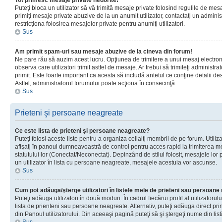
Tot primesc mesaje private nedorite!
Puteţi bloca un utilizator să vă trimită mesaje private folosind regulile de mes
primiţi mesaje private abuzive de la un anumit utilizator, contactaţi un adminis
restricţiona folosirea mesajelor private pentru anumiţi utilizatori.
Sus
Am primit spam-uri sau mesaje abuzive de la cineva din forum!
Ne pare rău să auzim acest lucru. Opţiunea de trimitere a unui mesaj electro
observa care utilizatori trimit astfel de mesaje. Ar trebui să trimiteţi administ
primit. Este foarte important ca acesta să includă antetul ce conţine detalii des
Astfel, administratorul forumului poate acţiona în consecinţă.
Sus
Prieteni şi persoane neagreate
Ce este lista de prieteni şi persoane neagreate?
Puteţi folosi aceste liste pentru a organiza ceilalţi membrii de pe forum. Utilizat
afişaţi în panoul dumneavoastră de control pentru acces rapid la trimiterea me
statutului lor (Conectat/Neconectat). Depinzând de stilul folosit, mesajele lor
un utilizator în lista cu persoane neagreate, mesajele acestuia vor ascunse.
Sus
Cum pot adăuga/şterge utilizatori în listele mele de prieteni sau persoan
Puteţi adăuga utilizatori în două moduri. În cadrul fiecărui profil al utilizatorul
lista de prienteni sau persoane neagreate. Alternativ, puteţi adăuga direct pri
din Panoul utilizatorului. Din aceeaşi pagină puteţi să şi ştergeţi nume din list