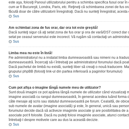
este aşa, folosiţi Panoul utilizatorului pentru a schimba specifica fusul orar în
cum ar fi Bucureşti, Londra, Paris, etc. Reţineţi că schimbarea zonei de fus orar
făcută doar de către utilizatorii înregistraţi. Dacă nu sunteţi înregistrat, aces
Sus
Am schimbat zona de fus orar, dar ora tot este greşită!
Dacă sunteţi sigur că aţi setat zona de fus orar şi ora de vară/DST corect dar o
setat pe ceasul serverului este incorect. Vă rugăm să contactaţi un administr
Sus
Limba mea nu este în listă!
Fie administratorul nu a instalat limba dumneavoastră sau nimeni nu a tradus
dumneavoastră. Încercaţi să-l întrebaţi pe administratorul forumului dacă poat
Dacă pachetul de limbă nu există, sunteţi liber să creaţi o nouă traducere. Mai 
grupului phpBB (folosiţi link-ul din partea inferioară a paginilor forumului)
Sus
Cum pot afişa o imagine lângă numele meu de utilizator?
Sunt două imagini ce pot apărea lângă numele de utilizator când vizualizaţi m
imagine asociată cu rangul dumneavoastră, în general acestea luând forma de
câte mesaje aţi scris sau statutul dumneavoastră pe forum. Cealaltă, de obic
sub numele de avatar (imagine asociată) şi este, în general, unică sau personal
forumului decide dacă să activeze imaginile asociate şi are posibilitatea de a
asociate pot fi folosite. Dacă nu puteţi folosi imaginile asociate, atunci contact
întrebaţi-l despre motivele care au dus la această decizie.
Sus