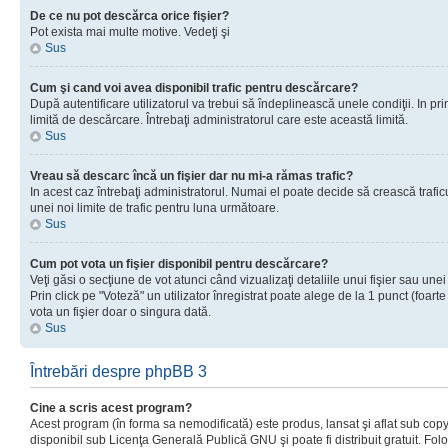
De ce nu pot descărca orice fişier?
Pot exista mai multe motive. Vedeţi şi
Sus
Cum şi cand voi avea disponibil trafic pentru descărcare?
După autentificare utilizatorul va trebui să îndeplinească unele condiţii. In prim
limită de descărcare. Întrebaţi administratorul care este această limită.
Sus
Vreau să descarc încă un fişier dar nu mi-a rămas trafic?
In acest caz întrebaţi administratorul. Numai el poate decide să crească trafic
unei noi limite de trafic pentru luna următoare.
Sus
Cum pot vota un fişier disponibil pentru descărcare?
Veţi găsi o secţiune de vot atunci când vizualizaţi detaliile unui fişier sau unei
Prin click pe "Voteză" un utilizator înregistrat poate alege de la 1 punct (foarte
vota un fişier doar o singura dată.
Sus
Întrebări despre phpBB 3
Cine a scris acest program?
Acest program (în forma sa nemodificată) este produs, lansat şi aflat sub copy
disponibil sub Licenţa Generală Publică GNU şi poate fi distribuit gratuit. Folos