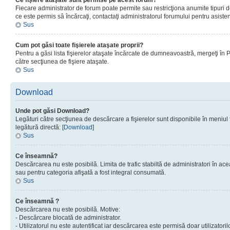
Ce fişiere ataşate sunt permise pe acest forum?
Fiecare administrator de forum poate permite sau restricţiona anumite tipuri de
ce este permis sâ încărcaţi, contactaţi administratorul forumului pentru asisten
Sus
Cum pot găsi toate fişierele ataşate proprii?
Pentru a găsi lista fişierelor ataşate încărcate de dumneavoastră, mergeţi în Pan
către secţiunea de fişiere ataşate.
Sus
Download
Unde pot găsi Download?
Legături către secţiunea de descărcare a fişierelor sunt disponibile în meniul
legătură directă: [
Download
]
Sus
Ce înseamnă?
Descărcarea nu este posibilă. Limita de trafic stabiltă de administratori în ac
sau pentru categoria afişată a fost integral consumată.
Sus
Ce înseamnă ?
Descărcarea nu este posibilă. Motive:
- Descărcare blocată de administrator.
- Utilizatorul nu este autentificat iar descărcarea este permisă doar utilizatorilo