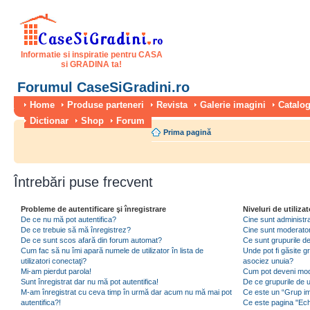
Informatie si inspiratie pentru CASA
si GRADINA ta!
Forumul CaseSiGradini.ro
Home
Produse parteneri
Revista
Galerie imagini
Catalog
Dictionar
Shop
Forum
Prima pagină
Întrebări puse frecvent
Probleme de autentificare şi înregistrare
Niveluri de utilizat
De ce nu mă pot autentifica?
Cine sunt administra
De ce trebuie să mă înregistrez?
Cine sunt moderator
De ce sunt scos afară din forum automat?
Ce sunt grupurile de 
Cum fac să nu îmi apară numele de utilizator în lista de
Unde pot fi găsite gr
utilizatori conectaţi?
asociez unuia?
Mi-am pierdut parola!
Cum pot deveni moder
Sunt înregistrat dar nu mă pot autentifica!
De ce grupurile de uti
M-am înregistrat cu ceva timp în urmă dar acum nu mă mai pot
Ce este un “Grup imp
autentifica?!
Ce este pagina "Ec