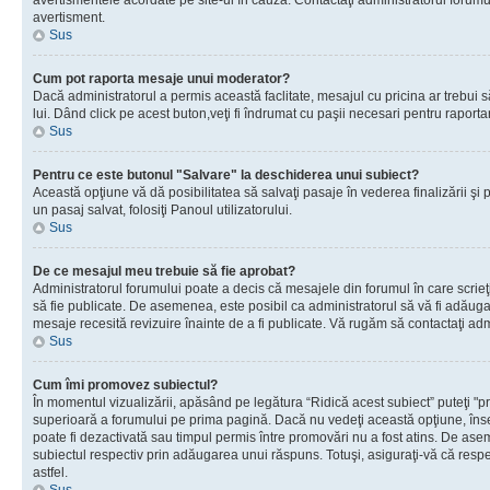
avertismentele acordate pe site-ul în cauză. Contactaţi administratorul forumulu
avertisment.
Sus
Cum pot raporta mesaje unui moderator?
Dacă administratorul a permis această faclitate, mesajul cu pricina ar trebui 
lui. Dând click pe acest buton,veţi fi îndrumat cu paşii necesari pentru raport
Sus
Pentru ce este butonul "Salvare" la deschiderea unui subiect?
Această opţiune vă dă posibilitatea să salvaţi pasaje în vederea finalizării şi pu
un pasaj salvat, folosiţi Panoul utilizatorului.
Sus
De ce mesajul meu trebuie să fie aprobat?
Administratorul forumului poate a decis că mesajele din forumul în care scrieţi
să fie publicate. De asemenea, este posibil ca administratorul să vă fi adăugat 
mesaje recesită revizuire înainte de a fi publicate. Vă rugăm să contactaţi adm
Sus
Cum îmi promovez subiectul?
În momentul vizualizării, apăsând pe legătura “Ridică acest subiect” puteţi "p
superioară a forumului pe prima pagină. Dacă nu vedeţi această opţiune, î
poate fi dezactivată sau timpul permis între promovări nu a fost atins. De as
subiectul respectiv prin adăugarea unui răspuns. Totuşi, asiguraţi-vă că respe
astfel.