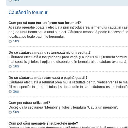
Sus
Căutând în forumuri
Cum pot să caut într-un forum sau forumuri?
Această operaţie poate fi efectuată prin introducerea termenului căutat în că
pagina unui forum sau a unui subiect. Căutarea avansată poate fi accesată fo
localizat pe toate paginile forumului.
Sus
De ce căutarea mea nu returnează niciun rezultat?
Căutarea efectuată a fost probabil prea vagă şi a inclus mulţi termeni comuni
mai specific şi folosiţi opţiunile disponibile în formularul de căutare avansată.
Sus
De ce căutarea mea returnează o pagină goală!?
Căutarea efectuată a returnat prea multe rezultate pentru webserver să le man
fiţi mai specific în termenii folosiţi şi forumurile în care căutarea este efectuată
Sus
Cum pot căuta utilizatori?
Duceţi-vă la secţiunea “Membri” şi folosiţi legătura “Caută un membru”.
Sus
Cum pot găsi mesajele şi subiectele mele?