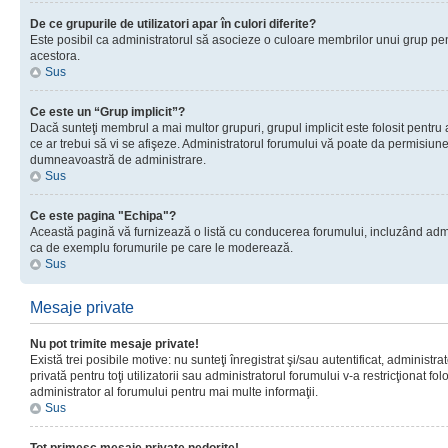
De ce grupurile de utilizatori apar în culori diferite?
Este posibil ca administratorul să asocieze o culoare membrilor unui grup pen
acestora.
Sus
Ce este un “Grup implicit”?
Dacă sunteţi membrul a mai multor grupuri, grupul implicit este folosit pentru
ce ar trebui să vi se afişeze. Administratorul forumului vă poate da permisiun
dumneavoastră de administrare.
Sus
Ce este pagina "Echipa"?
Această pagină vă furnizează o listă cu conducerea forumului, incluzând adminis
ca de exemplu forumurile pe care le moderează.
Sus
Mesaje private
Nu pot trimite mesaje private!
Există trei posibile motive: nu sunteţi înregistrat şi/sau autentificat, administ
privată pentru toţi utilizatorii sau administratorul forumului v-a restricţionat f
administrator al forumului pentru mai multe informaţii.
Sus