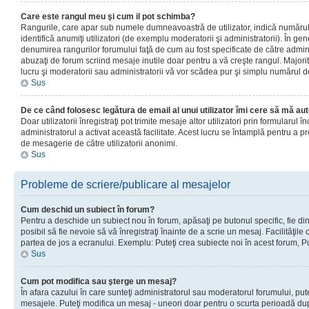
Care este rangul meu şi cum il pot schimba?
Rangurile, care apar sub numele dumneavoastră de utilizator, indică numărul 
identifică anumiţi utilizatori (de exemplu moderatorii şi administratorii). În ge
denumirea rangurilor forumului faţă de cum au fost specificate de către admin
abuzaţi de forum scriind mesaje inutile doar pentru a vă creşte rangul. Majorit
lucru şi moderatorii sau administratorii vă vor scădea pur şi simplu numărul 
Sus
De ce când folosesc legătura de email al unui utilizator îmi cere să mă aut
Doar utilizatorii înregistraţi pot trimite mesaje altor utilizatori prin formularul
administratorul a activat această facilitate. Acest lucru se întamplă pentru a p
de mesagerie de către utilizatorii anonimi.
Sus
Probleme de scriere/publicare al mesajelor
Cum deschid un subiect în forum?
Pentru a deschide un subiect nou în forum, apăsaţi pe butonul specific, fie din
posibil să fie nevoie să vă înregistraţi înainte de a scrie un mesaj. Facilităţile
partea de jos a ecranului. Exemplu: Puteţi crea subiecte noi în acest forum, Pu
Sus
Cum pot modifica sau şterge un mesaj?
În afara cazului în care sunteţi administratorul sau moderatorul forumului, put
mesajele. Puteţi modifica un mesaj - uneori doar pentru o scurta perioadă d