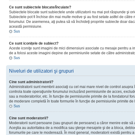
Ce sunt subiectele blocate/încuiate?
Subiectele blocate sunt subiectele unde utilizatorii nu mai pot răspunde şi or
Subiectele pot fi închise din mai multe motive şi au fost setate astfel de către
forumului. De asemenea, aţi putea să vă închideţi propriile subiecte doar dac
această permisiune.
Sus
Ce sunt iconiţele de subiect?
Aceste iconiţe sunt imagini de mici dimensiuni asociate cu mesaje pentru a ind
de a folosi aceste imagini depine de perminiunile setate de către administrato
Sus
Niveluri de utilizatori şi grupuri
Cine sunt administratorii?
Administratorii sunt membrii asociaţi cu cel mai mare nivel de control asupra în
controla toate operaţiunile forumului incluzând permisiunile de acces, excluder
sau a moderatorilor, etc. în funcţie de permisiunile primite de la fondatorul 
de moderare completă în toate formurile în funcţie de permisiunile primite de 
Sus
Cine sunt moderatorii?
Moderatorii sunt persoane (sau grupuri de persoane) a căror menire este să a
Aceştia au autoritatea de a modifica sau şterge mesajele şi de a bloca, debloc
forumurile pe care le moderează. În mod general, moderatorii există pentru a av