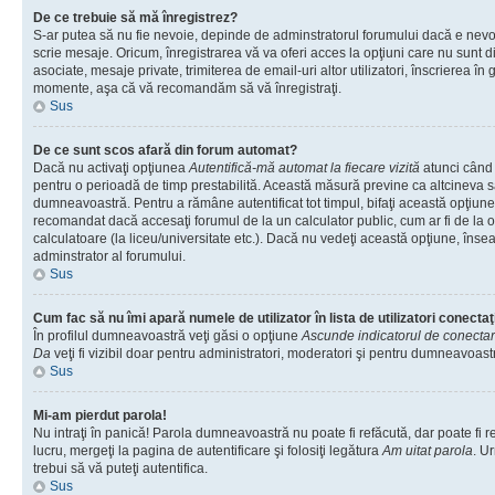
De ce trebuie să mă înregistrez?
S-ar putea să nu fie nevoie, depinde de adminstratorul forumului dacă e nevoi
scrie mesaje. Oricum, înregistrarea vă va oferi acces la opţiuni care nu sunt dis
asociate, mesaje private, trimiterea de email-uri altor utilizatori, înscrierea î
momente, aşa că vă recomandăm să vă înregistraţi.
Sus
De ce sunt scos afară din forum automat?
Dacă nu activaţi opţiunea
Autentifică-mă automat la fiecare vizită
atunci când v
pentru o perioadă de timp prestabilită. Această măsură previne ca altcineva 
dumneavoastră. Pentru a rămâne autentificat tot timpul, bifaţi această opţiune 
recomandat dacă accesaţi forumul de la un calculator public, cum ar fi de la o 
calculatoare (la liceu/universitate etc.). Dacă nu vedeţi această opţiune, îns
adminstrator al forumului.
Sus
Cum fac să nu îmi apară numele de utilizator în lista de utilizatori conectaţ
În profilul dumneavoastră veţi găsi o opţiune
Ascunde indicatorul de conecta
Da
veţi fi vizibil doar pentru administratori, moderatori şi pentru dumneavoastr
Sus
Mi-am pierdut parola!
Nu intraţi în panică! Parola dumneavoastră nu poate fi refăcută, dar poate fi r
lucru, mergeţi la pagina de autentificare şi folosiţi legătura
Am uitat parola
. Ur
trebui să vă puteţi autentifica.
Sus