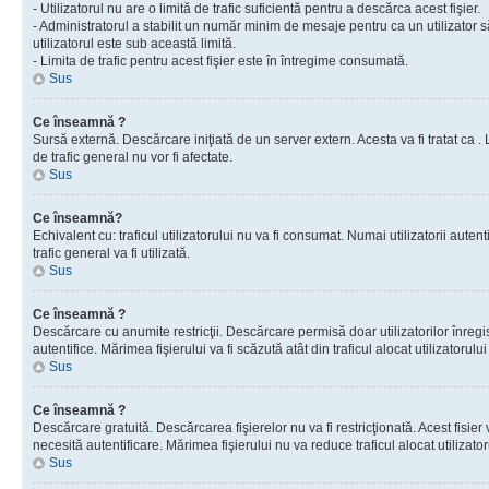
- Utilizatorul nu are o limită de trafic suficientă pentru a descărca acest fişier.
- Administratorul a stabilit un număr minim de mesaje pentru ca un utilizator s
utilizatorul este sub această limită.
- Limita de trafic pentru acest fişier este în întregime consumată.
Sus
Ce înseamnă ?
Sursă externă. Descărcare iniţiată de un server extern. Acesta va fi tratat ca . Lim
de trafic general nu vor fi afectate.
Sus
Ce înseamnă?
Echivalent cu: traficul utilizatorului nu va fi consumat. Numai utilizatorii autent
trafic general va fi utilizată.
Sus
Ce înseamnă ?
Descărcare cu anumite restricţii. Descărcare permisă doar utilizatorilor înregist
autentifice. Mărimea fişierului va fi scăzută atât din traficul alocat utilizatorului 
Sus
Ce înseamnă ?
Descărcare gratuită. Descărcarea fişierelor nu va fi restricţionată. Acest fisier 
necesită autentificare. Mărimea fişierului nu va reduce traficul alocat utilizato
Sus