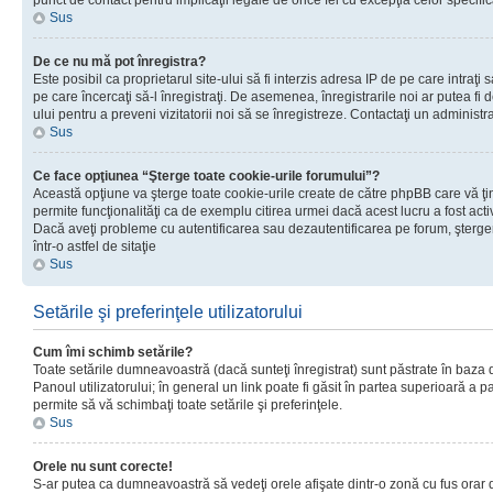
punct de contact pentru implicaţii legale de orice fel cu excepţia celor specific
Sus
De ce nu mă pot înregistra?
Este posibil ca proprietarul site-ului să fi interzis adresa IP de pe care intraţi 
pe care încercaţi să-l înregistraţi. De asemenea, înregistrarile noi ar putea fi d
ului pentru a preveni vizitatorii noi să se înregistreze. Contactaţi un administr
Sus
Ce face opţiunea “Şterge toate cookie-urile forumului”?
Această opţiune va şterge toate cookie-urile create de către phpBB care vă ţ
permite funcţionalităţi ca de exemplu citirea urmei dacă acest lucru a fost acti
Dacă aveţi probleme cu autentificarea sau dezautentificarea pe forum, şterger
într-o astfel de sitaţie
Sus
Setările şi preferinţele utilizatorului
Cum îmi schimb setările?
Toate setările dumneavoastră (dacă sunteţi înregistrat) sunt păstrate în baza de
Panoul utilizatorului; în general un link poate fi găsit în partea superioară a p
permite să vă schimbaţi toate setările şi preferinţele.
Sus
Orele nu sunt corecte!
S-ar putea ca dumneavoastră să vedeţi orele afişate dintr-o zonă cu fus orar di