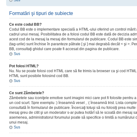
Sus
Formatări şi tipuri de subiecte
Ce este codul BB?
Codul BB este o implementare specială a HTML-ului oferind un control mărit a
cadrul unui mesaj. Posibilitatea de a folosi codul BB este dată de decizia admi
acest cod de la mesaj la mesaj din formularul de publicare. Codul BB este sim
(tag-urile) sunt închise în paranteze pătrate [ şi ] mai degrabă decât < şi >. P
BB, consultaţi ghidul care poate fi accesat din pagina de publicare.
Sus
Pot folosi HTML?
Nu. Nu se poate folosi cod HTML care să fie trimis la browser ca şi cod HTML. 
HTML sunt posibile folosind cod BB.
Sus
Ce sunt Zâmbetele?
Zâmbetele sau iconiţele emotive sunt imagini mici care pot fi folosite pentru
un cod scurt. Spre exemplu :) înseamnă vesel , :( înseamnă trist. Lista complet
consultată în formularul de publicare. Încercaţi totuşi să nu folosiţi prea mult
mesaj greu de citit şi un moderator s-ar putea hotărî să le scoată din mesaj s
asemenea, administratorul forumului poate să specifice o limită a numărului d
unui mesaj.
Sus