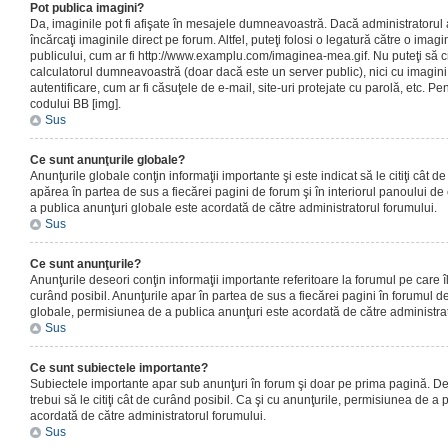
Pot publica imagini?
Da, imaginile pot fi afişate în mesajele dumneavoastră. Dacă administratorul a
încărcaţi imaginile direct pe forum. Altfel, puteţi folosi o legatură către o ima
publicului, cum ar fi http://www.examplu.com/imaginea-mea.gif. Nu puteţi să cr
calculatorul dumneavoastră (doar dacă este un server public), nici cu imagin
autentificare, cum ar fi căsuţele de e-mail, site-uri protejate cu parolă, etc. Pen
codului BB [img].
Sus
Ce sunt anunţurile globale?
Anunţurile globale conţin informaţii importante şi este indicat să le citiţi cât d
apărea în partea de sus a fiecărei pagini de forum şi în interiorul panoului de 
a publica anunţuri globale este acordată de către administratorul forumului.
Sus
Ce sunt anunţurile?
Anunţurile deseori conţin informaţii importante referitoare la forumul pe care îl 
curând posibil. Anunţurile apar în partea de sus a fiecărei pagini în forumul de
globale, permisiunea de a publica anunţuri este acordată de către administrat
Sus
Ce sunt subiectele importante?
Subiectele importante apar sub anunţuri în forum şi doar pe prima pagină. Des
trebui să le citiţi cât de curând posibil. Ca şi cu anunţurile, permisiunea de a
acordată de către administratorul forumului.
Sus