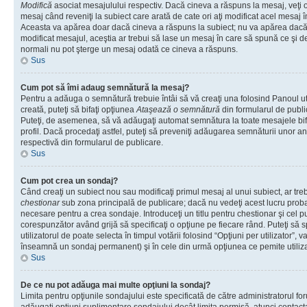
Modifică
asociat mesajulului respectiv. Dacă cineva a răspuns la mesaj, veţi 
mesaj când reveniţi la subiect care arată de cate ori aţi modificat acel mesaj 
Aceasta va apărea doar dacă cineva a răspuns la subiect; nu va apărea dacă
modificat mesajul, aceştia ar trebui să lase un mesaj în care să spună ce şi de 
normali nu pot şterge un mesaj odată ce cineva a răspuns.
Sus
Cum pot să îmi adaug semnătură la mesaj?
Pentru a adăuga o semnătură trebuie întâi să vă creaţi una folosind Panoul ut
creată, puteţi să bifaţi opţiunea
Ataşează o semnătură
din formularul de publ
Puteţi, de asemenea, să vă adăugaţi automat semnătura la toate mesajele b
profil. Dacă procedaţi astfel, puteţi să preveniţi adăugarea semnăturii unor a
respectivă din formularul de publicare.
Sus
Cum pot crea un sondaj?
Când creaţi un subiect nou sau modificaţi primul mesaj al unui subiect, ar tre
chestionar
sub zona principală de publicare; dacă nu vedeţi acest lucru probab
necesare pentru a crea sondaje. Introduceţi un titlu pentru chestionar şi cel p
corespunzător având grijă să specificaţi o opţiune pe fiecare rând. Puteţi să s
utilizatorul de poate selecta în timpul votării folosind “Opţiuni per utilizator”, v
înseamnă un sondaj permanent) şi în cele din urmă opţiunea ce pemite utilizat
Sus
De ce nu pot adăuga mai multe opţiuni la sondaj?
Limita pentru opţiunile sondajului este specificată de către administratorul fo