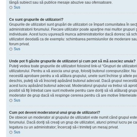
lângă subiect sau să publice mesaje abuzive sau ofensatoare.
Sus
Ce sunt grupurile de utilizatori?
Grupurile de utilizatori sunt grupări de utilizatori ce împart comunitatea în secţ
administratorii forumului. Fiecare utilizator poate aparţine mai multor grupuri 
individuale. Acest lucru uşurează munca administratorilor dacă doresc să sch
utilizatori deodată ca de exemplu: schimbarea permisiunilor de moderare sau 
forum privat.
Sus
Unde pot fi găsite grupurile de utilizatori şi cum pot să mă asociez unuia?
Puteţi vedea toate grupurile de utilizatori folosind link-ul “Grupuri de utilizato
utilizatorului. Pentru a vă asocia unui grup, folosiţi butonul corespunzător. N
necesită aprobare pentru a vă alătura grupului, unele sunt închise şi altele p
deschis, puteţi să vă înscrieţi apăsând butonul adecvat. Dacă grupul necesită
acest lucru apăsând butonul adecvat. Moderatorul grupului va trebui să apr
posibil să fiţi întrebat care sunt motivele pentru care doriţi să vă alăturaţi gru
moderator de grup dacă vă respinge cererea pentru că are motive întemeiate
Sus
Cum pot deveni moderatorul unui grup de utilizatori?
De obiecei un moderator al grupului de utilizatori este numit când grupul este
forumului. Dacă doriţi să creaţi un grup de utilizatori, atunci primul lucru pe car
legatura cu un administrator; încercaţi să-i trimiteţi un mesaj privat.
Sus