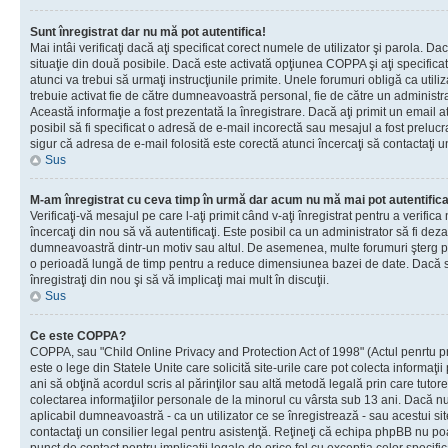
Sunt înregistrat dar nu mă pot autentifica!
Mai intâi verificaţi dacă aţi specificat corect numele de utilizator şi parola. Da
situaţie din două posibile. Dacă este activată opţiunea COPPA şi aţi specificat 
atunci va trebui să urmaţi instrucţiunile primite. Unele forumuri obligă ca utilizat
trebuie activat fie de către dumneavoastră personal, fie de către un administrat
Această informaţie a fost prezentată la înregistrare. Dacă aţi primit un email a
posibil să fi specificat o adresă de e-mail incorectă sau mesajul a fost prelucr
sigur că adresa de e-mail folosită este corectă atunci încercaţi să contactaţi u
Sus
M-am înregistrat cu ceva timp în urmă dar acum nu mă mai pot autentific
Verificaţi-vă mesajul pe care l-aţi primit când v-aţi înregistrat pentru a verifica
încercaţi din nou să vă autentificaţi. Este posibil ca un administrator să fi dezac
dumneavoastră dintr-un motiv sau altul. De asemenea, multe forumuri şterg peri
o perioadă lungă de timp pentru a reduce dimensiunea bazei de date. Dacă s-a
înregistraţi din nou şi să vă implicaţi mai mult în discuţii.
Sus
Ce este COPPA?
COPPA, sau "Child Online Privacy and Protection Act of 1998" (Actul penrtu pro
este o lege din Statele Unite care solicită site-urile care pot colecta informaţi
ani să obţină acordul scris al părinţilor sau altă metodă legală prin care tutore
colectarea informaţiilor personale de la minorul cu vârsta sub 13 ani. Dacă nu
aplicabil dumneavoastră - ca un utilizator ce se înregistrează - sau acestui site
contactaţi un consilier legal pentru asistenţă. Reţineţi că echipa phpBB nu poat