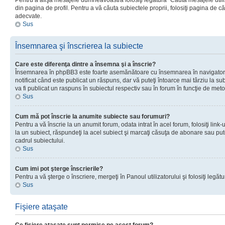
Pentru a afişa mesajele dumneavoastră folosiţi legătura “Căută mesajele utiliz
din pagina de profil. Pentru a vă căuta subiectele proprii, folosiţi pagina de c
adecvate.
Sus
Însemnarea şi înscrierea la subiecte
Care este diferenţa dintre a însemna şi a înscrie?
Însemnarea în phpBB3 este foarte asemănătoare cu însemnarea în navigator
notificat când este publicat un răspuns, dar vă puteţi întoarce mai târziu la subie
va fi publicat un raspuns în subiectul respectiv sau în forum în funcţie de meto
Sus
Cum mă pot înscrie la anumite subiecte sau forumuri?
Pentru a vă înscrie la un anumit forum, odata intrat în acel forum, folosiţi link
la un subiect, răspundeţi la acel subiect şi marcaţi căsuţa de abonare sau put
cadrul subiectului.
Sus
Cum imi pot şterge înscrierile?
Pentru a vă şterge o înscriere, mergeţi în Panoul utilizatorului şi folosiţi legătur
Sus
Fişiere ataşate