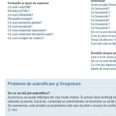
Download
Formatări şi tipuri de subiecte
Unde pot găsi Dow
Ce este codul BB?
Ce înseamnă?
Pot folosi HTML?
Ce înseamnă ?
Ce sunt Zâmbetele?
Ce înseamnă ?
Pot publica imagini?
Ce înseamnă?
Ce sunt anunţurile globale?
Ce înseamnă ?
Ce sunt anunţurile?
Ce înseamnă ?
Ce sunt subiectele importante?
De ce nu pot descăr
Ce sunt subiectele blocate/încuiate?
Cum şi cand voi ave
Ce sunt iconiţele de subiect?
Vreau să descarc în
Cum pot vota un fiş
Întrebări despre 
Cine a scris acest
De ce nu este facili
Cu cine iau legatura
legate de acest pr
Probleme de autentificare şi înregistrare
De ce nu mă pot autentifica?
Acest lucru se poate întâmpla din mai multe motive. În primul rând verificaţi d
utilizator şi parola. Dacă da, contactaţi un administrator al forumului ca să fiţi 
De asemenea, este posibil ca proprietarul site-ului să aibă o eroare de confir
Sus