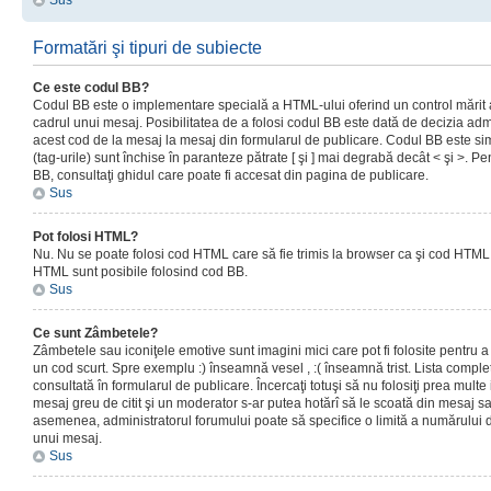
Sus
Formatări şi tipuri de subiecte
Ce este codul BB?
Codul BB este o implementare specială a HTML-ului oferind un control mărit a
cadrul unui mesaj. Posibilitatea de a folosi codul BB este dată de decizia admi
acest cod de la mesaj la mesaj din formularul de publicare. Codul BB este sim
(tag-urile) sunt închise în paranteze pătrate [ şi ] mai degrabă decât < şi >. P
BB, consultaţi ghidul care poate fi accesat din pagina de publicare.
Sus
Pot folosi HTML?
Nu. Nu se poate folosi cod HTML care să fie trimis la browser ca şi cod HTML. 
HTML sunt posibile folosind cod BB.
Sus
Ce sunt Zâmbetele?
Zâmbetele sau iconiţele emotive sunt imagini mici care pot fi folosite pentru
un cod scurt. Spre exemplu :) înseamnă vesel , :( înseamnă trist. Lista complet
consultată în formularul de publicare. Încercaţi totuşi să nu folosiţi prea mult
mesaj greu de citit şi un moderator s-ar putea hotărî să le scoată din mesaj s
asemenea, administratorul forumului poate să specifice o limită a numărului d
unui mesaj.
Sus