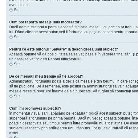
avertismentele acordate pe site-ul în cauză. Contactaţi administratorul forumulu
avertisment.
Sus
Cum pot raporta mesaje unui moderator?
Dacă administratorul a permis această faclitate, mesajul cu pricina ar trebui 
lui. Dând click pe acest buton,veţi fi îndrumat cu paşii necesari pentru raport
Sus
Pentru ce este butonul "Salvare" la deschiderea unui subiect?
Această opţiune vă dă posibilitatea să salvaţi pasaje în vederea finalizării şi pu
un pasaj salvat, folosiţi Panoul utilizatorului.
Sus
De ce mesajul meu trebuie să fie aprobat?
Administratorul forumului poate a decis că mesajele din forumul în care scrieţi
să fie publicate. De asemenea, este posibil ca administratorul să vă fi adăugat 
mesaje recesită revizuire înainte de a fi publicate. Vă rugăm să contactaţi adm
Sus
Cum îmi promovez subiectul?
În momentul vizualizării, apăsând pe legătura “Ridică acest subiect” puteţi "p
superioară a forumului pe prima pagină. Dacă nu vedeţi această opţiune, î
poate fi dezactivată sau timpul permis între promovări nu a fost atins. De as
subiectul respectiv prin adăugarea unui răspuns. Totuşi, asiguraţi-vă că respe
astfel.