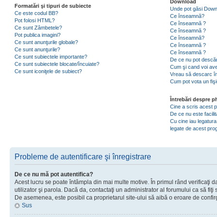
Download
Formatări şi tipuri de subiecte
Unde pot găsi Dow
Ce este codul BB?
Ce înseamnă?
Pot folosi HTML?
Ce înseamnă ?
Ce sunt Zâmbetele?
Ce înseamnă ?
Pot publica imagini?
Ce înseamnă?
Ce sunt anunţurile globale?
Ce înseamnă ?
Ce sunt anunţurile?
Ce înseamnă ?
Ce sunt subiectele importante?
De ce nu pot descăr
Ce sunt subiectele blocate/încuiate?
Cum şi cand voi ave
Ce sunt iconiţele de subiect?
Vreau să descarc în
Cum pot vota un fiş
Întrebări despre 
Cine a scris acest
De ce nu este facili
Cu cine iau legatura
legate de acest pr
Probleme de autentificare şi înregistrare
De ce nu mă pot autentifica?
Acest lucru se poate întâmpla din mai multe motive. În primul rând verificaţi d
utilizator şi parola. Dacă da, contactaţi un administrator al forumului ca să fiţi 
De asemenea, este posibil ca proprietarul site-ului să aibă o eroare de confir
Sus