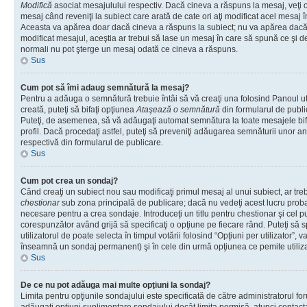
Modifică
asociat mesajulului respectiv. Dacă cineva a răspuns la mesaj, veţi 
mesaj când reveniţi la subiect care arată de cate ori aţi modificat acel mesaj 
Aceasta va apărea doar dacă cineva a răspuns la subiect; nu va apărea dacă
modificat mesajul, aceştia ar trebui să lase un mesaj în care să spună ce şi de 
normali nu pot şterge un mesaj odată ce cineva a răspuns.
Sus
Cum pot să îmi adaug semnătură la mesaj?
Pentru a adăuga o semnătură trebuie întâi să vă creaţi una folosind Panoul ut
creată, puteţi să bifaţi opţiunea
Ataşează o semnătură
din formularul de publ
Puteţi, de asemenea, să vă adăugaţi automat semnătura la toate mesajele b
profil. Dacă procedaţi astfel, puteţi să preveniţi adăugarea semnăturii unor a
respectivă din formularul de publicare.
Sus
Cum pot crea un sondaj?
Când creaţi un subiect nou sau modificaţi primul mesaj al unui subiect, ar tre
chestionar
sub zona principală de publicare; dacă nu vedeţi acest lucru probab
necesare pentru a crea sondaje. Introduceţi un titlu pentru chestionar şi cel p
corespunzător având grijă să specificaţi o opţiune pe fiecare rând. Puteţi să s
utilizatorul de poate selecta în timpul votării folosind “Opţiuni per utilizator”, v
înseamnă un sondaj permanent) şi în cele din urmă opţiunea ce pemite utilizat
Sus
De ce nu pot adăuga mai multe opţiuni la sondaj?
Limita pentru opţiunile sondajului este specificată de către administratorul fo