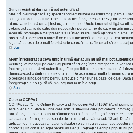
Sunt înregistrat dar nu mă pot autentifica!
Mai intâi verificaţi dacă aţi specificat corect numele de utilizator şi parola. Da
situaţie din două posibile. Dacă este activată opţiunea COPPA şi aţi specificat 
atunci va trebui să urmaţi instrucţiunile primite. Unele forumuri obligă ca utilizat
trebuie activat fie de către dumneavoastră personal, fie de către un administrat
Această informaţie a fost prezentată la înregistrare. Dacă aţi primit un email a
posibil să fi specificat o adresă de e-mail incorectă sau mesajul a fost prelucr
sigur că adresa de e-mail folosită este corectă atunci încercaţi să contactaţi u
Sus
M-am înregistrat cu ceva timp în urmă dar acum nu mă mai pot autentific
Verificaţi-vă mesajul pe care l-aţi primit când v-aţi înregistrat pentru a verifica
încercaţi din nou să vă autentificaţi. Este posibil ca un administrator să fi dezac
dumneavoastră dintr-un motiv sau altul. De asemenea, multe forumuri şterg peri
o perioadă lungă de timp pentru a reduce dimensiunea bazei de date. Dacă s-a
înregistraţi din nou şi să vă implicaţi mai mult în discuţii.
Sus
Ce este COPPA?
COPPA, sau "Child Online Privacy and Protection Act of 1998" (Actul penrtu pro
este o lege din Statele Unite care solicită site-urile care pot colecta informaţi
ani să obţină acordul scris al părinţilor sau altă metodă legală prin care tutore
colectarea informaţiilor personale de la minorul cu vârsta sub 13 ani. Dacă nu
aplicabil dumneavoastră - ca un utilizator ce se înregistrează - sau acestui site
contactaţi un consilier legal pentru asistenţă. Reţineţi că echipa phpBB nu poat