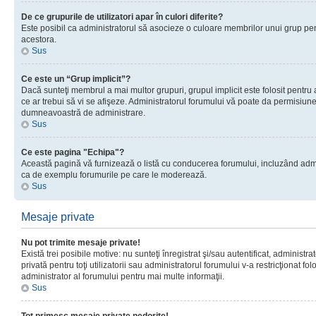
De ce grupurile de utilizatori apar în culori diferite?
Este posibil ca administratorul să asocieze o culoare membrilor unui grup pen
acestora.
Sus
Ce este un “Grup implicit”?
Dacă sunteţi membrul a mai multor grupuri, grupul implicit este folosit pentru
ce ar trebui să vi se afişeze. Administratorul forumului vă poate da permisiun
dumneavoastră de administrare.
Sus
Ce este pagina "Echipa"?
Această pagină vă furnizează o listă cu conducerea forumului, incluzând adminis
ca de exemplu forumurile pe care le moderează.
Sus
Mesaje private
Nu pot trimite mesaje private!
Există trei posibile motive: nu sunteţi înregistrat şi/sau autentificat, administ
privată pentru toţi utilizatorii sau administratorul forumului v-a restricţionat f
administrator al forumului pentru mai multe informaţii.
Sus