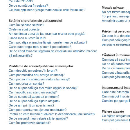
Ce este COPPA?
De ce nu mă pot înregistra?
Mesaje private
Ce face opţiunea “Şterge toate cookie-urile forumului”?
Nu pot trimite mesaj
Tot primesc mesaje 
Setările şi preferinţele utilizatorului
Am primit spam-uri 
Cum îmi schimb setările?
Orele nu sunt corecte!
Prieteni şi persoa
Am schimbat zona de fus orar, dar ora tot este greşită!
Ce este lista de pri
Limba mea nu este în listă!
Cum pot adăuga/şterg
Cum pot afişa o imagine lângă numele meu de utilizator?
persoane neagreat
Care este rangul meu şi cum il pot schimba?
De ce când folosesc legătura de email al unui utilizator îmi cere
Căutând în forumu
să mă autentific?
Cum pot să caut înt
De ce căutarea mea 
Probleme de scriere/publicare al mesajelor
De ce căutarea mea
Cum deschid un subiect în forum?
Cum pot căuta utiliz
Cum pot modifica sau şterge un mesaj?
Cum pot găsi mesaje
Cum pot să îmi adaug semnătură la mesaj?
Cum pot crea un sondaj?
Însemnarea şi însc
De ce nu pot adăuga mai multe opţiuni la sondaj?
Care este diferenţa 
Cum modific sau şterg un sondaj?
Cum mă pot înscrie 
De ce nu pot să accesez un forum?
Cum imi pot şterge î
De ce nu pot adăuga fişiere ataşate?
De ce am primit un avertisment?
Cum pot raporta mesaje unui moderator?
Fişiere ataşate
Pentru ce este butonul "Salvare" la deschiderea unui subiect?
Ce fişiere ataşate 
De ce mesajul meu trebuie să fie aprobat?
Cum pot găsi toate f
Cum îmi promovez subiectul?