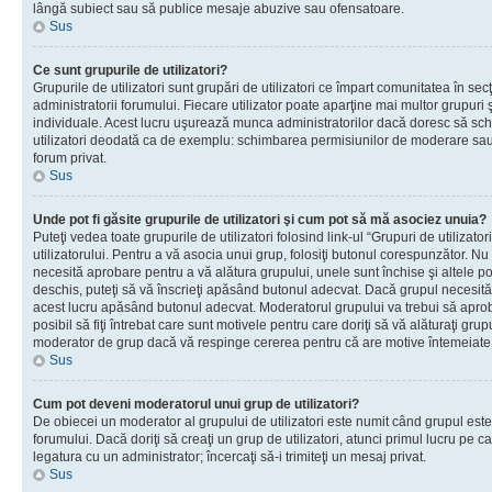
lângă subiect sau să publice mesaje abuzive sau ofensatoare.
Sus
Ce sunt grupurile de utilizatori?
Grupurile de utilizatori sunt grupări de utilizatori ce împart comunitatea în secţ
administratorii forumului. Fiecare utilizator poate aparţine mai multor grupuri 
individuale. Acest lucru uşurează munca administratorilor dacă doresc să sch
utilizatori deodată ca de exemplu: schimbarea permisiunilor de moderare sau 
forum privat.
Sus
Unde pot fi găsite grupurile de utilizatori şi cum pot să mă asociez unuia?
Puteţi vedea toate grupurile de utilizatori folosind link-ul “Grupuri de utilizato
utilizatorului. Pentru a vă asocia unui grup, folosiţi butonul corespunzător. N
necesită aprobare pentru a vă alătura grupului, unele sunt închise şi altele p
deschis, puteţi să vă înscrieţi apăsând butonul adecvat. Dacă grupul necesită
acest lucru apăsând butonul adecvat. Moderatorul grupului va trebui să apr
posibil să fiţi întrebat care sunt motivele pentru care doriţi să vă alăturaţi gru
moderator de grup dacă vă respinge cererea pentru că are motive întemeiate
Sus
Cum pot deveni moderatorul unui grup de utilizatori?
De obiecei un moderator al grupului de utilizatori este numit când grupul este
forumului. Dacă doriţi să creaţi un grup de utilizatori, atunci primul lucru pe car
legatura cu un administrator; încercaţi să-i trimiteţi un mesaj privat.
Sus