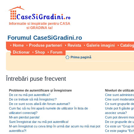
Informatie si inspiratie pentru CASA
si GRADINA ta!
Forumul CaseSiGradini.ro
Home
Produse parteneri
Revista
Galerie imagini
Catalog
Dictionar
Shop
Forum
Prima pagină
Întrebări puse frecvent
Probleme de autentificare şi înregistrare
Niveluri de utilizat
De ce nu mă pot autentifica?
Cine sunt administra
De ce trebuie să mă înregistrez?
Cine sunt moderator
De ce sunt scos afară din forum automat?
Ce sunt grupurile de 
Cum fac să nu îmi apară numele de utilizator în lista de
Unde pot fi găsite gr
utilizatori conectaţi?
asociez unuia?
Mi-am pierdut parola!
Cum pot deveni moder
Sunt înregistrat dar nu mă pot autentifica!
De ce grupurile de uti
M-am înregistrat cu ceva timp în urmă dar acum nu mă mai pot
Ce este un “Grup imp
autentifica?!
Ce este pagina "Ec