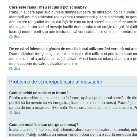
Care este rangul meu şi cum il pot schimba?
Rangurile, care apar sub numele dumneavoastră de utilizator, indică numărul 
identifică anumiţi utilizatori (de exemplu moderatorii şi administratorii). În ge
denumirea rangurilor forumului faţă de cum au fost specificate de către admin
abuzaţi de forum scriind mesaje inutile doar pentru a vă creşte rangul. Majorit
lucru şi moderatorii sau administratorii vă vor scădea pur şi simplu numărul 
Sus
De ce când folosesc legătura de email al unui utilizator îmi cere să mă aut
Doar utilizatorii înregistraţi pot trimite mesaje altor utilizatori prin formularul
administratorul a activat această facilitate. Acest lucru se întamplă pentru a p
de mesagerie de către utilizatorii anonimi.
Sus
Probleme de scriere/publicare al mesajelor
Cum deschid un subiect în forum?
Pentru a deschide un subiect nou în forum, apăsaţi pe butonul specific, fie din
posibil să fie nevoie să vă înregistraţi înainte de a scrie un mesaj. Facilităţile
partea de jos a ecranului. Exemplu: Puteţi crea subiecte noi în acest forum, Pu
Sus
Cum pot modifica sau şterge un mesaj?
În afara cazului în care sunteţi administratorul sau moderatorul forumului, put
mesajele. Puteţi modifica un mesaj - uneori doar pentru o scurta perioadă d