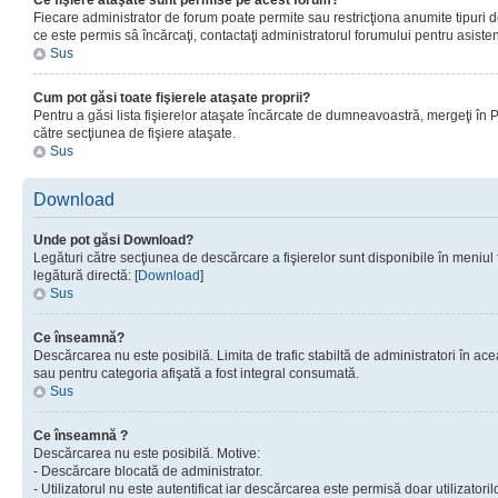
Ce fişiere ataşate sunt permise pe acest forum?
Fiecare administrator de forum poate permite sau restricţiona anumite tipuri de
ce este permis sâ încărcaţi, contactaţi administratorul forumului pentru asisten
Sus
Cum pot găsi toate fişierele ataşate proprii?
Pentru a găsi lista fişierelor ataşate încărcate de dumneavoastră, mergeţi în Pan
către secţiunea de fişiere ataşate.
Sus
Download
Unde pot găsi Download?
Legături către secţiunea de descărcare a fişierelor sunt disponibile în meniul
legătură directă: [
Download
]
Sus
Ce înseamnă?
Descărcarea nu este posibilă. Limita de trafic stabiltă de administratori în ac
sau pentru categoria afişată a fost integral consumată.
Sus
Ce înseamnă ?
Descărcarea nu este posibilă. Motive:
- Descărcare blocată de administrator.
- Utilizatorul nu este autentificat iar descărcarea este permisă doar utilizatorilo