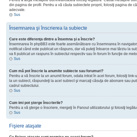
Pentru a afişa mesajele dumneavoastră folosiţi legătura “Căută mesajele utiliz
din pagina de profil. Pentru a vă căuta subiectele proprii, folosiţi pagina de c
adecvate.
Sus
Însemnarea şi înscrierea la subiecte
Care este diferenţa dintre a însemna şi a înscrie?
Însemnarea în phpBB3 este foarte asemănătoare cu însemnarea în navigator
notificat când este publicat un răspuns, dar vă puteţi întoarce mai târziu la subie
va fi publicat un raspuns în subiectul respectiv sau în forum în funcţie de meto
Sus
Cum mă pot înscrie la anumite subiecte sau forumuri?
Pentru a vă înscrie la un anumit forum, odata intrat în acel forum, folosiţi link
la un subiect, răspundeţi la acel subiect şi marcaţi căsuţa de abonare sau put
cadrul subiectului.
Sus
Cum imi pot şterge înscrierile?
Pentru a vă şterge o înscriere, mergeţi în Panoul utilizatorului şi folosiţi legătur
Sus
Fişiere ataşate