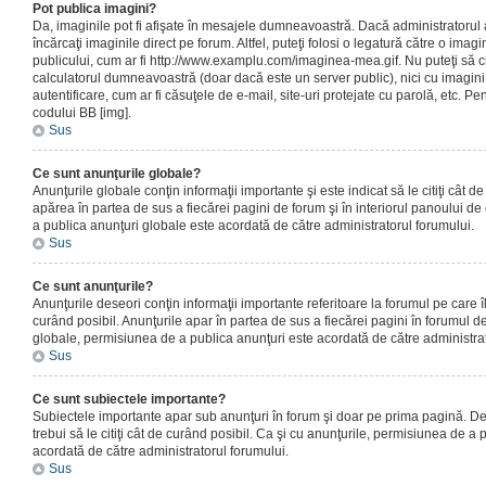
Pot publica imagini?
Da, imaginile pot fi afişate în mesajele dumneavoastră. Dacă administratorul a
încărcaţi imaginile direct pe forum. Altfel, puteţi folosi o legatură către o ima
publicului, cum ar fi http://www.examplu.com/imaginea-mea.gif. Nu puteţi să cr
calculatorul dumneavoastră (doar dacă este un server public), nici cu imagin
autentificare, cum ar fi căsuţele de e-mail, site-uri protejate cu parolă, etc. Pen
codului BB [img].
Sus
Ce sunt anunţurile globale?
Anunţurile globale conţin informaţii importante şi este indicat să le citiţi cât d
apărea în partea de sus a fiecărei pagini de forum şi în interiorul panoului de 
a publica anunţuri globale este acordată de către administratorul forumului.
Sus
Ce sunt anunţurile?
Anunţurile deseori conţin informaţii importante referitoare la forumul pe care îl 
curând posibil. Anunţurile apar în partea de sus a fiecărei pagini în forumul de
globale, permisiunea de a publica anunţuri este acordată de către administrat
Sus
Ce sunt subiectele importante?
Subiectele importante apar sub anunţuri în forum şi doar pe prima pagină. Des
trebui să le citiţi cât de curând posibil. Ca şi cu anunţurile, permisiunea de a
acordată de către administratorul forumului.
Sus