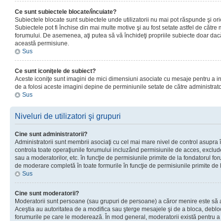
Ce sunt subiectele blocate/încuiate?
Subiectele blocate sunt subiectele unde utilizatorii nu mai pot răspunde şi or
Subiectele pot fi închise din mai multe motive şi au fost setate astfel de către
forumului. De asemenea, aţi putea să vă închideţi propriile subiecte doar dac
această permisiune.
Sus
Ce sunt iconiţele de subiect?
Aceste iconiţe sunt imagini de mici dimensiuni asociate cu mesaje pentru a ind
de a folosi aceste imagini depine de perminiunile setate de către administrato
Sus
Niveluri de utilizatori şi grupuri
Cine sunt administratorii?
Administratorii sunt membrii asociaţi cu cel mai mare nivel de control asupra în
controla toate operaţiunile forumului incluzând permisiunile de acces, excluder
sau a moderatorilor, etc. în funcţie de permisiunile primite de la fondatorul 
de moderare completă în toate formurile în funcţie de permisiunile primite de 
Sus
Cine sunt moderatorii?
Moderatorii sunt persoane (sau grupuri de persoane) a căror menire este să a
Aceştia au autoritatea de a modifica sau şterge mesajele şi de a bloca, debloc
forumurile pe care le moderează. În mod general, moderatorii există pentru a av