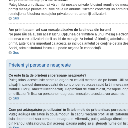
Tot primesc mesaje private nedorite!
Puteţi bloca un utilizator să vă trimită mesaje private folosind regulile de mes
primiţi mesaje private abuzive de la un anumit utilizator, contactaţi un adminis
restricţiona folosirea mesajelor private pentru anumiţi utilizatori.
Sus
Am primit spam-uri sau mesaje abuzive de la cineva din forum!
Ne pare rău să auzim acest lucru. Opţiunea de trimitere a unui mesaj electro
observa care utilizatori trimit astfel de mesaje. Ar trebui să trimiteţi administ
primit. Este foarte important ca acesta să includă antetul ce conţine detalii des
Astfel, administratorul forumului poate acţiona în consecinţă.
Sus
Prieteni şi persoane neagreate
Ce este lista de prieteni şi persoane neagreate?
Puteţi folosi aceste liste pentru a organiza ceilalţi membrii de pe forum. Utilizat
afişaţi în panoul dumneavoastră de control pentru acces rapid la trimiterea me
statutului lor (Conectat/Neconectat). Depinzând de stilul folosit, mesajele lor
un utilizator în lista cu persoane neagreate, mesajele acestuia vor ascunse.
Sus
Cum pot adăuga/şterge utilizatori în listele mele de prieteni sau persoan
Puteţi adăuga utilizatori în două moduri. În cadrul fiecărui profil al utilizatorul
lista de prienteni sau persoane neagreate. Alternativ, puteţi adăuga direct pri
din Panoul utilizatorului. Din aceeaşi pagină puteţi să şi ştergeţi nume din list