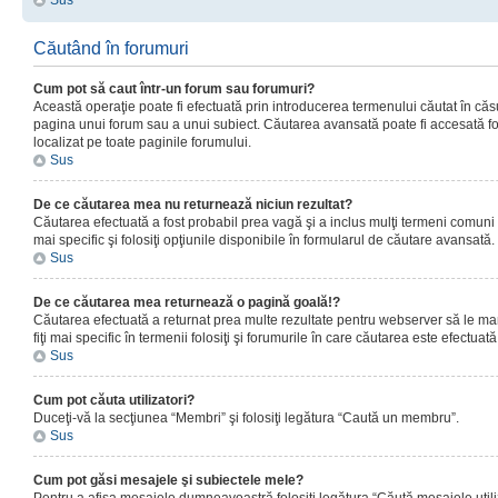
Sus
Căutând în forumuri
Cum pot să caut într-un forum sau forumuri?
Această operaţie poate fi efectuată prin introducerea termenului căutat în că
pagina unui forum sau a unui subiect. Căutarea avansată poate fi accesată fo
localizat pe toate paginile forumului.
Sus
De ce căutarea mea nu returnează niciun rezultat?
Căutarea efectuată a fost probabil prea vagă şi a inclus mulţi termeni comuni
mai specific şi folosiţi opţiunile disponibile în formularul de căutare avansată.
Sus
De ce căutarea mea returnează o pagină goală!?
Căutarea efectuată a returnat prea multe rezultate pentru webserver să le man
fiţi mai specific în termenii folosiţi şi forumurile în care căutarea este efectuată
Sus
Cum pot căuta utilizatori?
Duceţi-vă la secţiunea “Membri” şi folosiţi legătura “Caută un membru”.
Sus
Cum pot găsi mesajele şi subiectele mele?