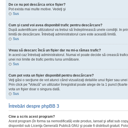
De ce nu pot descărca orice fişier?
Pot exista mai multe motive. Vedeţi şi
Sus
Cum şi cand voi avea disponibil trafic pentru descărcare?
După autentificare utilizatorul va trebui să îndeplinească unele condiţii. In prim
limită de descărcare. Întrebaţi administratorul care este această limită.
Sus
Vreau să descarc încă un fişier dar nu mi-a rămas trafic?
In acest caz întrebaţi administratorul. Numai el poate decide să crească trafic
unei noi limite de trafic pentru luna următoare.
Sus
Cum pot vota un fişier disponibil pentru descărcare?
Veţi găsi o secţiune de vot atunci când vizualizaţi detaliile unui fişier sau unei
Prin click pe "Voteză" un utilizator înregistrat poate alege de la 1 punct (foarte
vota un fişier doar o singura dată.
Sus
Întrebări despre phpBB 3
Cine a scris acest program?
Acest program (în forma sa nemodificată) este produs, lansat şi aflat sub copy
disponibil sub Licenţa Generală Publică GNU şi poate fi distribuit gratuit. Folos