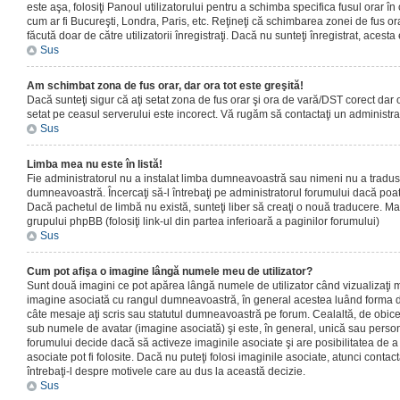
este aşa, folosiţi Panoul utilizatorului pentru a schimba specifica fusul orar în
cum ar fi Bucureşti, Londra, Paris, etc. Reţineţi că schimbarea zonei de fus orar
făcută doar de către utilizatorii înregistraţi. Dacă nu sunteţi înregistrat, aces
Sus
Am schimbat zona de fus orar, dar ora tot este greşită!
Dacă sunteţi sigur că aţi setat zona de fus orar şi ora de vară/DST corect dar o
setat pe ceasul serverului este incorect. Vă rugăm să contactaţi un administr
Sus
Limba mea nu este în listă!
Fie administratorul nu a instalat limba dumneavoastră sau nimeni nu a tradus
dumneavoastră. Încercaţi să-l întrebaţi pe administratorul forumului dacă poat
Dacă pachetul de limbă nu există, sunteţi liber să creaţi o nouă traducere. Mai 
grupului phpBB (folosiţi link-ul din partea inferioară a paginilor forumului)
Sus
Cum pot afişa o imagine lângă numele meu de utilizator?
Sunt două imagini ce pot apărea lângă numele de utilizator când vizualizaţi m
imagine asociată cu rangul dumneavoastră, în general acestea luând forma de
câte mesaje aţi scris sau statutul dumneavoastră pe forum. Cealaltă, de obic
sub numele de avatar (imagine asociată) şi este, în general, unică sau personal
forumului decide dacă să activeze imaginile asociate şi are posibilitatea de a
asociate pot fi folosite. Dacă nu puteţi folosi imaginile asociate, atunci contact
întrebaţi-l despre motivele care au dus la această decizie.
Sus