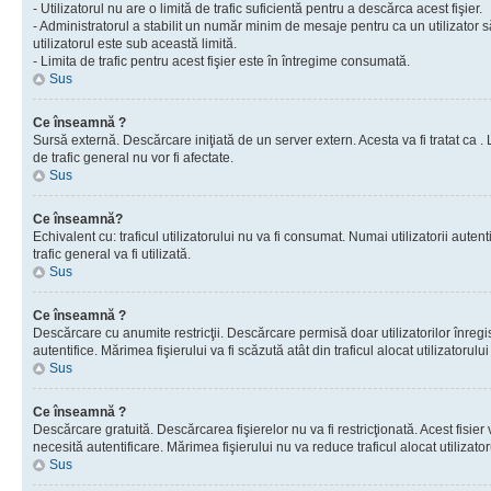
- Utilizatorul nu are o limită de trafic suficientă pentru a descărca acest fişier.
- Administratorul a stabilit un număr minim de mesaje pentru ca un utilizator s
utilizatorul este sub această limită.
- Limita de trafic pentru acest fişier este în întregime consumată.
Sus
Ce înseamnă ?
Sursă externă. Descărcare iniţiată de un server extern. Acesta va fi tratat ca . Lim
de trafic general nu vor fi afectate.
Sus
Ce înseamnă?
Echivalent cu: traficul utilizatorului nu va fi consumat. Numai utilizatorii autent
trafic general va fi utilizată.
Sus
Ce înseamnă ?
Descărcare cu anumite restricţii. Descărcare permisă doar utilizatorilor înregist
autentifice. Mărimea fişierului va fi scăzută atât din traficul alocat utilizatorului 
Sus
Ce înseamnă ?
Descărcare gratuită. Descărcarea fişierelor nu va fi restricţionată. Acest fisier 
necesită autentificare. Mărimea fişierului nu va reduce traficul alocat utilizato
Sus