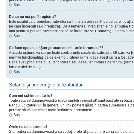
punct de contact pentru implicaţii legale de orice fel cu excepţia celor specific
Sus
De ce nu mă pot înregistra?
Este posibil ca proprietarul site-ului să fi interzis adresa IP de pe care intraţi 
pe care încercaţi să-l înregistraţi. De asemenea, înregistrarile noi ar putea fi d
ului pentru a preveni vizitatorii noi să se înregistreze. Contactaţi un administr
Sus
Ce face opţiunea “Şterge toate cookie-urile forumului”?
Această opţiune va şterge toate cookie-urile create de către phpBB care vă ţ
permite funcţionalităţi ca de exemplu citirea urmei dacă acest lucru a fost acti
Dacă aveţi probleme cu autentificarea sau dezautentificarea pe forum, şterger
într-o astfel de sitaţie
Sus
Setările şi preferinţele utilizatorului
Cum îmi schimb setările?
Toate setările dumneavoastră (dacă sunteţi înregistrat) sunt păstrate în baza de
Panoul utilizatorului; în general un link poate fi găsit în partea superioară a p
permite să vă schimbaţi toate setările şi preferinţele.
Sus
Orele nu sunt corecte!
S-ar putea ca dumneavoastră să vedeţi orele afişate dintr-o zonă cu fus orar di