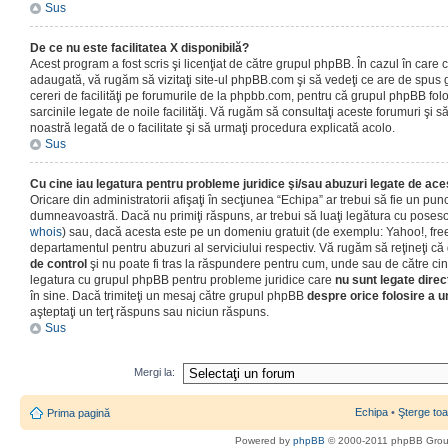
Sus
De ce nu este facilitatea X disponibilă?
Acest program a fost scris şi licenţiat de către grupul phpBB. În cazul în care co
adaugată, vă rugăm să vizitaţi site-ul phpBB.com şi să vedeţi ce are de spus
cereri de facilităţi pe forumurile de la phpbb.com, pentru că grupul phpBB fo
sarcinile legate de noile facilităţi. Vă rugăm să consultaţi aceste forumuri şi s
noastră legată de o facilitate şi să urmaţi procedura explicată acolo.
Sus
Cu cine iau legatura pentru probleme juridice şi/sau abuzuri legate de ac
Oricare din administratorii afişaţi în secţiunea “Echipa” ar trebui să fie un punc
dumneavoastră. Dacă nu primiţi răspuns, ar trebui să luaţi legătura cu poseso
whois
) sau, dacă acesta este pe un domeniu gratuit (de exemplu: Yahoo!, free
departamentul pentru abuzuri al serviciului respectiv. Vă rugăm să reţineţi 
de control
şi nu poate fi tras la răspundere pentru cum, unde sau de către cin
legatura cu grupul phpBB pentru probleme juridice care
nu sunt legate direc
în sine. Dacă trimiteţi un mesaj către grupul phpBB
despre orice folosire a un
aşteptaţi un terţ răspuns sau niciun răspuns.
Sus
Mergi la:
Echipa
•
Şterge toa
Prima pagină
Powered by
phpBB
© 2000-2011 phpBB Gro