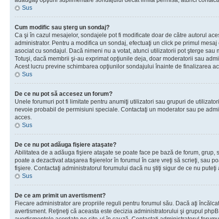
adăugaţi opţiuni suplimentare sondajului decât limita permisă, atunci contacta
Sus
Cum modific sau şterg un sondaj?
Ca şi în cazul mesajelor, sondajele pot fi modificate doar de către autorul ac
administrator. Pentru a modifica un sondaj, efectuaţi un click pe primul mesaj
asociat cu sondajul. Dacă nimeni nu a votat, atunci utilizatorii pot şterge sau 
Totuşi, dacă membrii şi-au exprimat opţiunile deja, doar moderatorii sau admini
Acest lucru previne schimbarea opţiunilor sondajului înainte de finalizarea ac
Sus
De ce nu pot să accesez un forum?
Unele forumuri pot fi limitate pentru anumiţi utilizatori sau grupuri de utilizatori
nevoie probabil de permisiuni speciale. Contactaţi un moderator sau pe admin
acces.
Sus
De ce nu pot adăuga fişiere ataşate?
Abilitatea de a adăuga fişiere ataşate se poate face pe bază de forum, grup, sa
poate a dezactivat ataşarea fişierelor în forumul în care vreţi să scrieţi, sau 
fişiere. Contactaţi administratorul forumului dacă nu ştiţi sigur de ce nu puteţi
Sus
De ce am primit un avertisment?
Fiecare administrator are propriile reguli pentru forumul său. Dacă aţi încălca
avertisment. Reţineţi că aceasta este decizia administratorului şi grupul php