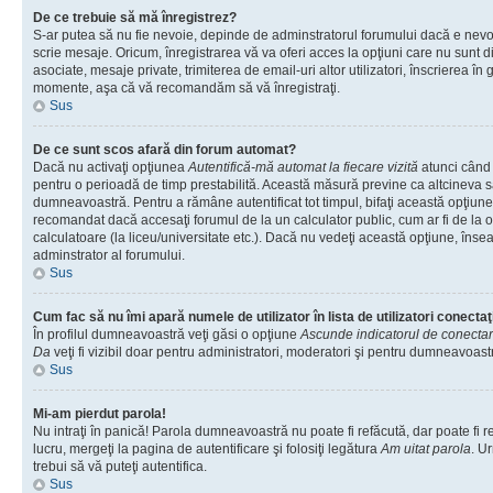
De ce trebuie să mă înregistrez?
S-ar putea să nu fie nevoie, depinde de adminstratorul forumului dacă e nevoi
scrie mesaje. Oricum, înregistrarea vă va oferi acces la opţiuni care nu sunt dis
asociate, mesaje private, trimiterea de email-uri altor utilizatori, înscrierea î
momente, aşa că vă recomandăm să vă înregistraţi.
Sus
De ce sunt scos afară din forum automat?
Dacă nu activaţi opţiunea
Autentifică-mă automat la fiecare vizită
atunci când v
pentru o perioadă de timp prestabilită. Această măsură previne ca altcineva 
dumneavoastră. Pentru a rămâne autentificat tot timpul, bifaţi această opţiune 
recomandat dacă accesaţi forumul de la un calculator public, cum ar fi de la o 
calculatoare (la liceu/universitate etc.). Dacă nu vedeţi această opţiune, îns
adminstrator al forumului.
Sus
Cum fac să nu îmi apară numele de utilizator în lista de utilizatori conectaţ
În profilul dumneavoastră veţi găsi o opţiune
Ascunde indicatorul de conecta
Da
veţi fi vizibil doar pentru administratori, moderatori şi pentru dumneavoastr
Sus
Mi-am pierdut parola!
Nu intraţi în panică! Parola dumneavoastră nu poate fi refăcută, dar poate fi r
lucru, mergeţi la pagina de autentificare şi folosiţi legătura
Am uitat parola
. Ur
trebui să vă puteţi autentifica.
Sus