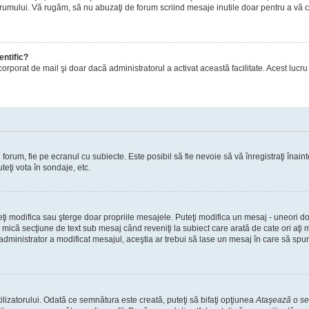
orumului. Vă rugăm, să nu abuzaţi de forum scriind mesaje inutile doar pentru a vă cr
entific?
ul încorporat de mail şi doar dacă administratorul a activat această facilitate. Acest 
orum, fie pe ecranul cu subiecte. Este posibil să fie nevoie să vă înregistraţi înainte
teţi vota în sondaje, etc.
uteţi modifica sau şterge doar propriile mesajele. Puteţi modifica un mesaj - uneori
mică secţiune de text sub mesaj când reveniţi la subiect care arată de cate ori aţi
nistrator a modificat mesajul, aceştia ar trebui să lase un mesaj în care să spună c
lizatorului. Odată ce semnătura este creată, puteţi să bifaţi opţiunea
Ataşează o s