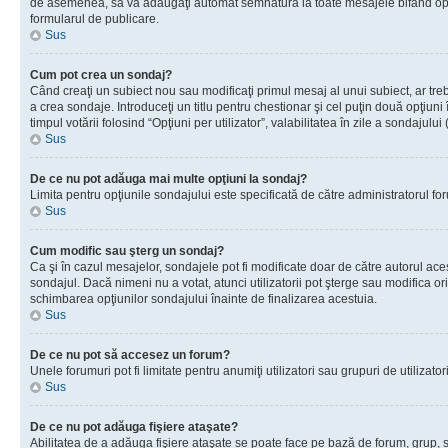
de asemenea, să vă adăugaţi automat semnătura la toate mesajele bifând opţiu
formularul de publicare.
Sus
Cum pot crea un sondaj?
Când creaţi un subiect nou sau modificaţi primul mesaj al unui subiect, ar tre
a crea sondaje. Introduceţi un titlu pentru chestionar şi cel puţin două opţiuni
timpul votării folosind “Opţiuni per utilizator”, valabilitatea în zile a sondaju
Sus
De ce nu pot adăuga mai multe opţiuni la sondaj?
Limita pentru opţiunile sondajului este specificată de către administratorul fo
Sus
Cum modific sau şterg un sondaj?
Ca şi în cazul mesajelor, sondajele pot fi modificate doar de către autorul ac
sondajul. Dacă nimeni nu a votat, atunci utilizatorii pot şterge sau modifica or
schimbarea opţiunilor sondajului înainte de finalizarea acestuia.
Sus
De ce nu pot să accesez un forum?
Unele forumuri pot fi limitate pentru anumiţi utilizatori sau grupuri de utiliza
Sus
De ce nu pot adăuga fişiere ataşate?
Abilitatea de a adăuga fişiere ataşate se poate face pe bază de forum, grup, sau