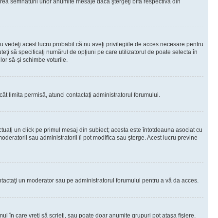
rea semnăturii unor anumite mesaje dacă ştergeţi bifa respectivă din
 vedeţi acest lucru probabil că nu aveţi privilegiile de acces necesare pentru
teţi să specificaţi numărul de opţiuni pe care utilizatorul de poate selecta în
lor să-şi schimbe voturile.
ât limita permisă, atunci contactaţi administratorul forumului.
ctuaţi un click pe primul mesaj din subiect; acesta este întotdeauna asociat cu
oderatorii sau administratorii îl pot modifica sau şterge. Acest lucru previne
 Contactaţi un moderator sau pe administratorul forumului pentru a vă da acces.
ul în care vreţi să scrieţi, sau poate doar anumite grupuri pot ataşa fişiere.