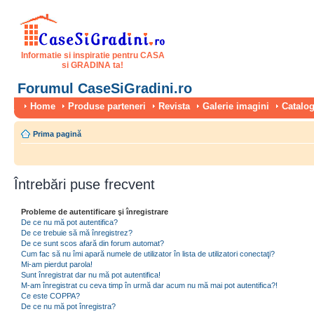
Informatie si inspiratie pentru CASA
si GRADINA ta!
Forumul CaseSiGradini.ro
Home
Produse parteneri
Revista
Galerie imagini
Catalog
Prima pagină
Întrebări puse frecvent
Probleme de autentificare şi înregistrare
De ce nu mă pot autentifica?
De ce trebuie să mă înregistrez?
De ce sunt scos afară din forum automat?
Cum fac să nu îmi apară numele de utilizator în lista de utilizatori conectaţi?
Mi-am pierdut parola!
Sunt înregistrat dar nu mă pot autentifica!
M-am înregistrat cu ceva timp în urmă dar acum nu mă mai pot autentifica?!
Ce este COPPA?
De ce nu mă pot înregistra?