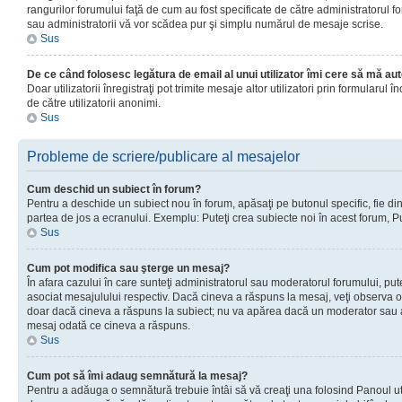
rangurilor forumului faţă de cum au fost specificate de către administratorul f
sau administratorii vă vor scădea pur şi simplu numărul de mesaje scrise.
Sus
De ce când folosesc legătura de email al unui utilizator îmi cere să mă aut
Doar utilizatorii înregistraţi pot trimite mesaje altor utilizatori prin formular
de către utilizatorii anonimi.
Sus
Probleme de scriere/publicare al mesajelor
Cum deschid un subiect în forum?
Pentru a deschide un subiect nou în forum, apăsaţi pe butonul specific, fie din f
partea de jos a ecranului. Exemplu: Puteţi crea subiecte noi în acest forum, Pu
Sus
Cum pot modifica sau şterge un mesaj?
În afara cazului în care sunteţi administratorul sau moderatorul forumului, p
asociat mesajulului respectiv. Dacă cineva a răspuns la mesaj, veţi observa o 
doar dacă cineva a răspuns la subiect; nu va apărea dacă un moderator sau admi
mesaj odată ce cineva a răspuns.
Sus
Cum pot să îmi adaug semnătură la mesaj?
Pentru a adăuga o semnătură trebuie întâi să vă creaţi una folosind Panoul uti