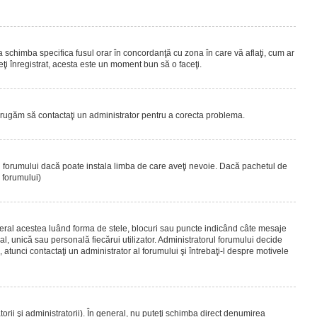
 a schimba specifica fusul orar în concordanţă cu zona în care vă aflaţi, cum ar
teţi înregistrat, acesta este un moment bun să o faceţi.
Vă rugăm să contactaţi un administrator pentru a corecta problema.
ul forumului dacă poate instala limba de care aveţi nevoie. Dacă pachetul de
r forumului)
eral acestea luând forma de stele, blocuri sau puncte indicând câte mesaje
, unică sau personală fiecărui utilizator. Administratorul forumului decide
 atunci contactaţi un administrator al forumului şi întrebaţi-l despre motivele
rii şi administratorii). În general, nu puteţi schimba direct denumirea