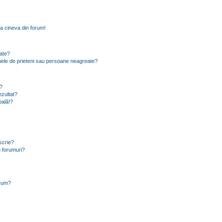
a cineva din forum!
eate?
e mele de prieteni sau persoane neagreate?
?
zultat?
oală!?
scrie?
 forumuri?
orum?