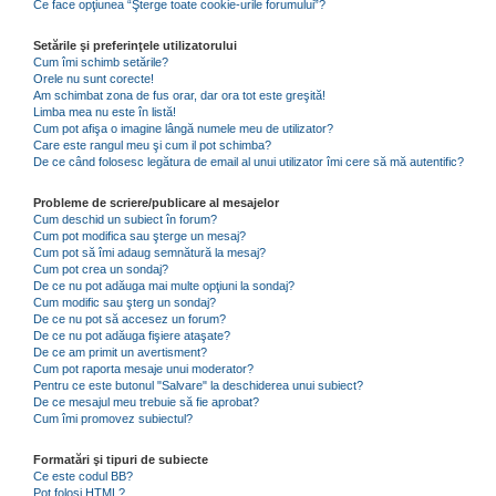
Ce face opţiunea “Şterge toate cookie-urile forumului”?
Setările şi preferinţele utilizatorului
Cum îmi schimb setările?
Orele nu sunt corecte!
Am schimbat zona de fus orar, dar ora tot este greşită!
Limba mea nu este în listă!
Cum pot afişa o imagine lângă numele meu de utilizator?
Care este rangul meu şi cum il pot schimba?
De ce când folosesc legătura de email al unui utilizator îmi cere să mă autentific?
Probleme de scriere/publicare al mesajelor
Cum deschid un subiect în forum?
Cum pot modifica sau şterge un mesaj?
Cum pot să îmi adaug semnătură la mesaj?
Cum pot crea un sondaj?
De ce nu pot adăuga mai multe opţiuni la sondaj?
Cum modific sau şterg un sondaj?
De ce nu pot să accesez un forum?
De ce nu pot adăuga fişiere ataşate?
De ce am primit un avertisment?
Cum pot raporta mesaje unui moderator?
Pentru ce este butonul "Salvare" la deschiderea unui subiect?
De ce mesajul meu trebuie să fie aprobat?
Cum îmi promovez subiectul?
Formatări şi tipuri de subiecte
Ce este codul BB?
Pot folosi HTML?