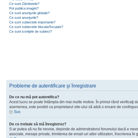
Ce sunt Zâmbetele?
Pot publica imagini?
Ce sunt anunţurile globale?
Ce sunt anunţurile?
Ce sunt subiectele importante?
Ce sunt subiectele blocate/încuiate?
Ce sunt iconiţele de subiect?
Probleme de autentificare şi înregistrare
De ce nu mă pot autentifica?
Acest lucru se poate întâmpla din mai multe motive. În primul rând verificaţi dac
asemenea, este posibil ca proprietarul site-ului să aibă o eroare de confirgur
Sus
De ce trebuie să mă înregistrez?
S-ar putea să nu fie nevoie, depinde de adminstratorul forumului dacă e nevoie 
asociate, mesaje private, trimiterea de email-uri altor utilizatori, înscrierea