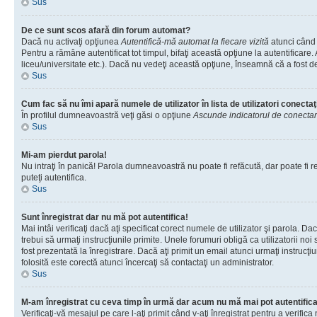
Sus
De ce sunt scos afară din forum automat?
Dacă nu activaţi opţiunea
Autentifică-mă automat la fiecare vizită
atunci când 
Pentru a rămâne autentificat tot timpul, bifaţi această opţiune la autentificare
liceu/universitate etc.). Dacă nu vedeţi această opţiune, înseamnă că a fost d
Sus
Cum fac să nu îmi apară numele de utilizator în lista de utilizatori conectaţ
În profilul dumneavoastră veţi găsi o opţiune
Ascunde indicatorul de conecta
Sus
Mi-am pierdut parola!
Nu intraţi în panică! Parola dumneavoastră nu poate fi refăcută, dar poate fi re
puteţi autentifica.
Sus
Sunt înregistrat dar nu mă pot autentifica!
Mai intâi verificaţi dacă aţi specificat corect numele de utilizator şi parola. D
trebui să urmaţi instrucţiunile primite. Unele forumuri obligă ca utilizatorii noi
fost prezentată la înregistrare. Dacă aţi primit un email atunci urmaţi instrucţ
folosită este corectă atunci încercaţi să contactaţi un administrator.
Sus
M-am înregistrat cu ceva timp în urmă dar acum nu mă mai pot autentific
Verificaţi-vă mesajul pe care l-aţi primit când v-aţi înregistrat pentru a verific