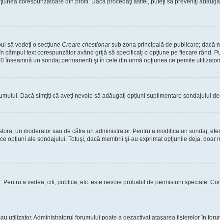
nea corespunzătoare din profil. Dacă procedaţi astfel, puteţi să preveniţi adăuga
bui să vedeţi o secţiune
Creare chestionar
sub zona principală de publicare; dacă nu
 în câmpul text corespunzător având grijă să specificaţi o opţiune pe fiecare rând. Pu
lui (0 înseamnă un sondaj permanent) şi în cele din urmă opţiunea ce pemite utilizatori
rumului. Dacă simţiţi că aveţi nevoie să adăugaţi opţiuni suplimentare sondajului dec
estora, un moderator sau de către un administrator. Pentru a modifica un sondaj, efe
ice opţiuni ale sondajului. Totuşi, dacă membrii şi-au exprimat opţiunile deja, doar m
tori. Pentru a vedea, citi, publica, etc. este nevoie probabil de permisiuni speciale.
 utilizator. Administratorul forumului poate a dezactivat ataşarea fişierelor în forum