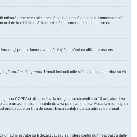
ceastă măsură previne ca altcineva să se folosească de contul dumneavoastră.
ar fi de la o bibliotecă, internet cafe, laborator de calculatoare (la
moderatori şi pentru dumneavoastră. Veţi fi numărat ca utilizator ascuns.
ţi legătura
Am uitat parola
. Urmaţi instrucţiunile şi în scurt timp ar trebui să vă
 opţiunea COPPA şi aţi specificat la înregistrare că aveţi sub 13 ani, atunci va
 de către un administrator înainte de a vă puteţi autentifica. Această informaţie a
 fost prelucrat de un filtru de spam. Daca sunteţi sigur că adresa de e-mail
il ca un administrator să fi dezactivat sau să fi şters contul dumneavoastră dintr-