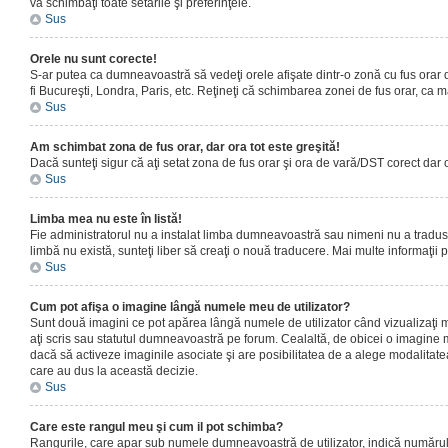
vă schimbaţi toate setările şi preferinţele.
Sus
Orele nu sunt corecte!
S-ar putea ca dumneavoastră să vedeţi orele afişate dintr-o zonă cu fus orar dif
fi Bucureşti, Londra, Paris, etc. Reţineţi că schimbarea zonei de fus orar, ca maj
Sus
Am schimbat zona de fus orar, dar ora tot este greşită!
Dacă sunteţi sigur că aţi setat zona de fus orar şi ora de vară/DST corect dar 
Sus
Limba mea nu este în listă!
Fie administratorul nu a instalat limba dumneavoastră sau nimeni nu a tradus 
limbă nu există, sunteţi liber să creaţi o nouă traducere. Mai multe informaţii po
Sus
Cum pot afişa o imagine lângă numele meu de utilizator?
Sunt două imagini ce pot apărea lângă numele de utilizator când vizualizaţi 
aţi scris sau statutul dumneavoastră pe forum. Cealaltă, de obicei o imagine 
dacă să activeze imaginile asociate şi are posibilitatea de a alege modalitatea 
care au dus la această decizie.
Sus
Care este rangul meu şi cum il pot schimba?
Rangurile, care apar sub numele dumneavoastră de utilizator, indică numărul de