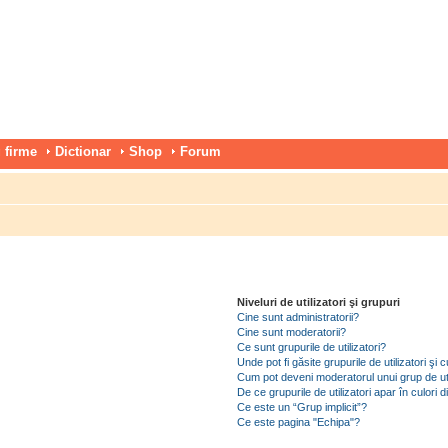
 firme
Dictionar
Shop
Forum
Niveluri de utilizatori şi grupuri
Cine sunt administratorii?
Cine sunt moderatorii?
Ce sunt grupurile de utilizatori?
Unde pot fi găsite grupurile de utilizatori ş
Cum pot deveni moderatorul unui grup de uti
De ce grupurile de utilizatori apar în culori di
Ce este un “Grup implicit”?
Ce este pagina "Echipa"?