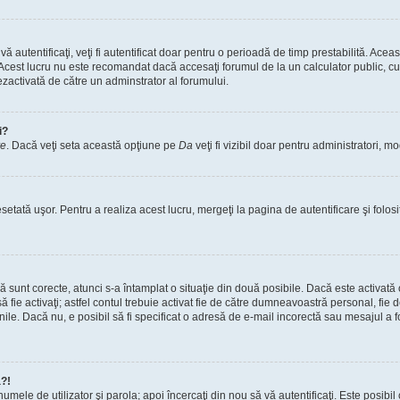
vă autentificaţi, veţi fi autentificat doar pentru o perioadă de timp prestabilită. A
. Acest lucru nu este recomandat dacă accesaţi forumul de la un calculator public, cum 
ezactivată de către un adminstrator al forumului.
i?
re
. Dacă veţi seta această opţiune pe
Da
veţi fi vizibil doar pentru administratori, 
setată uşor. Pentru a realiza acest lucru, mergeţi la pagina de autentificare şi folosi
acă sunt corecte, atunci s-a întamplat o situaţie din două posibile. Dacă este activată
 să fie activaţi; astfel contul trebuie activat fie de către dumneavoastră personal, fie
iunile. Dacă nu, e posibil să fi specificat o adresă de e-mail incorectă sau mesajul a
a?!
a numele de utilizator şi parola; apoi încercaţi din nou să vă autentificaţi. Este posib