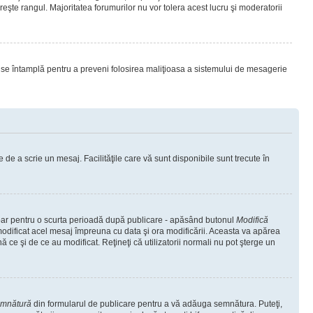
eşte rangul. Majoritatea forumurilor nu vor tolera acest lucru şi moderatorii
lucru se întamplă pentru a preveni folosirea maliţioasa a sistemului de mesagerie
 de a scrie un mesaj. Facilităţile care vă sunt disponibile sunt trecute în
 doar pentru o scurta perioadă după publicare - apăsând butonul
Modifică
 modificat acel mesaj împreuna cu data şi ora modificării. Aceasta va apărea
e şi de ce au modificat. Reţineţi că utilizatorii normali nu pot şterge un
emnătură
din formularul de publicare pentru a vă adăuga semnătura. Puteţi,