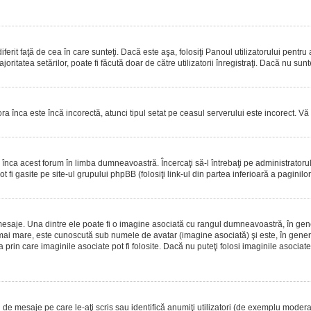
erit faţă de cea în care sunteţi. Dacă este aşa, folosiţi Panoul utilizatorului pentru
oritatea setărilor, poate fi făcută doar de către utilizatorii înregistraţi. Dacă nu sun
ora înca este încă incorectă, atunci tipul setat pe ceasul serverului este incorect. 
înca acest forum în limba dumneavoastră. Încercaţi să-l întrebaţi pe administrator
t fi gasite pe site-ul grupului phpBB (folosiţi link-ul din partea inferioară a paginilo
mesaje. Una dintre ele poate fi o imagine asociată cu rangul dumneavoastră, în gen
mai mare, este cunoscută sub numele de avatar (imagine asociată) şi este, în general
prin care imaginile asociate pot fi folosite. Dacă nu puteţi folosi imaginile asociate,
 mesaje pe care le-aţi scris sau identifică anumiţi utilizatori (de exemplu moderato