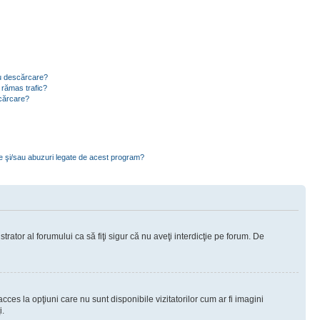
ru descărcare?
 rămas trafic?
scărcare?
ce şi/sau abuzuri legate de acest program?
rator al forumului ca să fiţi sigur că nu aveţi interdicţie pe forum. De
ces la opţiuni care nu sunt disponibile vizitatorilor cum ar fi imagini
i.