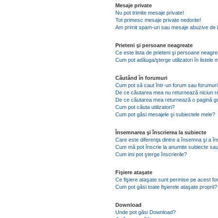
Mesaje private
Nu pot trimite mesaje private!
Tot primesc mesaje private nedorite!
Am primit spam-uri sau mesaje abuzive de l
Prieteni şi persoane neagreate
Ce este lista de prieteni şi persoane neagr
Cum pot adăuga/şterge utilizatori în listel
Căutând în forumuri
Cum pot să caut într-un forum sau forumuri
De ce căutarea mea nu returnează niciun re
De ce căutarea mea returnează o pagină g
Cum pot căuta utilizatori?
Cum pot găsi mesajele şi subiectele mele?
Însemnarea şi înscrierea la subiecte
Care este diferenţa dintre a însemna şi a în
Cum mă pot înscrie la anumite subiecte sau
Cum imi pot şterge înscrierile?
Fişiere ataşate
Ce fişiere ataşate sunt permise pe acest f
Cum pot găsi toate fişierele ataşate proprii?
Download
Unde pot găsi Download?