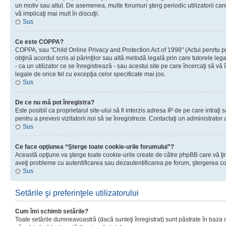
un motiv sau altul. De asemenea, multe forumuri şterg periodic utilizatorii ca
vă implicaţi mai mult în discuţii.
Sus
Ce este COPPA?
COPPA, sau "Child Online Privacy and Protection Act of 1998" (Actul penrtu prot
obţină acordul scris al părinţilor sau altă metodă legală prin care tutorele le
- ca un utilizator ce se înregistrează - sau acestui site pe care încercaţi să vă
legale de orice fel cu excepţia celor specificate mai jos.
Sus
De ce nu mă pot înregistra?
Este posibil ca proprietarul site-ului să fi interzis adresa IP de pe care intraţi
pentru a preveni vizitatorii noi să se înregistreze. Contactaţi un administrator 
Sus
Ce face opţiunea “Şterge toate cookie-urile forumului”?
Această opţiune va şterge toate cookie-urile create de către phpBB care vă ţin
aveţi probleme cu autentificarea sau dezautentificarea pe forum, ştergerea cook
Sus
Setările şi preferinţele utilizatorului
Cum îmi schimb setările?
Toate setările dumneavoastră (dacă sunteţi înregistrat) sunt păstrate în baza de