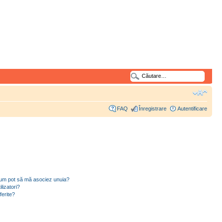
FAQ
Înregistrare
Autentificare
i cum pot să mă asociez unuia?
lizatori?
ferite?