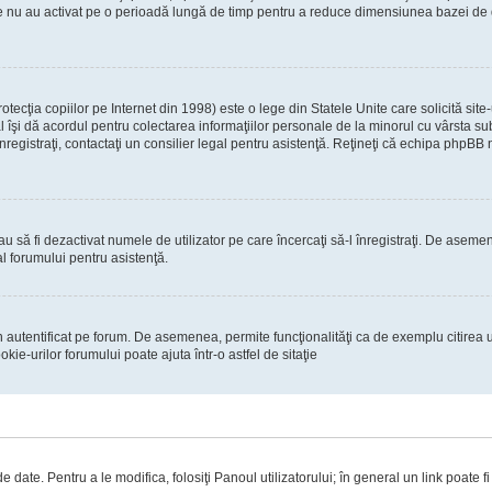
re nu au activat pe o perioadă lungă de timp pentru a reduce dimensiunea bazei de dat
ecţia copiilor pe Internet din 1998) este o lege din Statele Unite care solicită site-
gal îşi dă acordul pentru colectarea informaţiilor personale de la minorul cu vârsta 
 înregistraţi, contactaţi un consilier legal pentru asistenţă. Reţineţi că echipa phpBB 
 sau să fi dezactivat numele de utilizator pe care încercaţi să-l înregistraţi. De asemen
al forumului pentru asistenţă.
 autentificat pe forum. De asemenea, permite funcţionalităţi ca de exemplu citirea u
ie-urilor forumului poate ajuta într-o astfel de sitaţie
 date. Pentru a le modifica, folosiţi Panoul utilizatorului; în general un link poate f