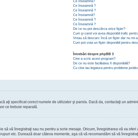
Ce înseamnă?
Ce înseamnă ?
Ce înseamnă ?
Ce înseamnă?
Ce înseamnă ?
Ce înseamnă ?
De ce nu pot descărca orice fişier?
Cum şi cand voi avea disponibil trafic pent
Vreau să descarc încă un fişier dar nu mi-a
Cum pot vota un fişier disponibil pentru de
Întrebări despre phpBB 3
Cine a scris acest program?
De ce nu este facilitatea X disponibilă?
Cu cine iau legatura pentru probleme juridi
ă aţi specificat corect numele de utilizator şi parola. Dacă da, contactaţi un administ
are ce trebuie reparată.
să vă înregistraţi sau nu pentru a scrie mesaje. Oricum, înregistrarea vă va oferi ac
 în grupuri etc. Durează doar câteva momente, aşa că vă recomandăm să vă înregistraţ