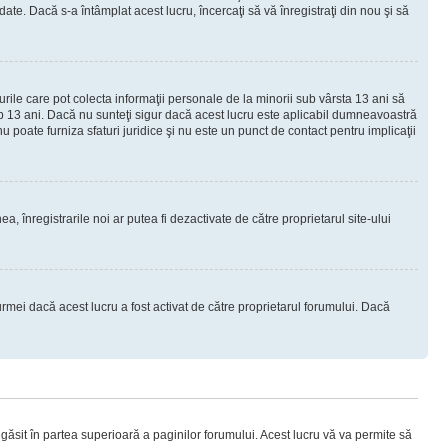
e. Dacă s-a întâmplat acest lucru, încercaţi să vă înregistraţi din nou şi să
urile care pot colecta informaţii personale de la minorii sub vârsta 13 ani să
sub 13 ani. Dacă nu sunteţi sigur dacă acest lucru este aplicabil dumneavoastră
nu poate furniza sfaturi juridice şi nu este un punct de contact pentru implicaţii
ea, înregistrarile noi ar putea fi dezactivate de către proprietarul site-ului
rmei dacă acest lucru a fost activat de către proprietarul forumului. Dacă
i găsit în partea superioară a paginilor forumului. Acest lucru vă va permite să