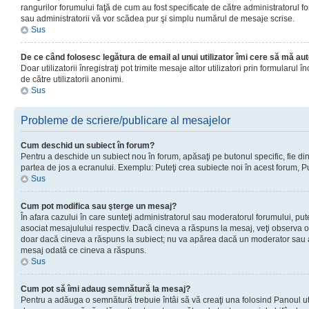
rangurilor forumului faţă de cum au fost specificate de către administratorul f
sau administratorii vă vor scădea pur şi simplu numărul de mesaje scrise.
Sus
De ce când folosesc legătura de email al unui utilizator îmi cere să mă aut
Doar utilizatorii înregistraţi pot trimite mesaje altor utilizatori prin formular
de către utilizatorii anonimi.
Sus
Probleme de scriere/publicare al mesajelor
Cum deschid un subiect în forum?
Pentru a deschide un subiect nou în forum, apăsaţi pe butonul specific, fie din f
partea de jos a ecranului. Exemplu: Puteţi crea subiecte noi în acest forum, Pu
Sus
Cum pot modifica sau şterge un mesaj?
În afara cazului în care sunteţi administratorul sau moderatorul forumului, p
asociat mesajulului respectiv. Dacă cineva a răspuns la mesaj, veţi observa o 
doar dacă cineva a răspuns la subiect; nu va apărea dacă un moderator sau admi
mesaj odată ce cineva a răspuns.
Sus
Cum pot să îmi adaug semnătură la mesaj?
Pentru a adăuga o semnătură trebuie întâi să vă creaţi una folosind Panoul uti