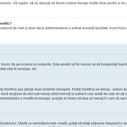
orumului. Vă rugăm, să nu abuzaţi de forum scriind mesaje inutile doar pentru a vă cr
entific?
ul încorporat de mail şi doar dacă administratorul a activat această facilitate. Acest 
orum, fie pe ecranul cu subiecte. Este posibil să fie nevoie să vă înregistraţi înainte
teţi vota în sondaje, etc.
uteţi modifica sau şterge doar propriile mesajele. Puteţi modifica un mesaj - uneori
mică secţiune de text sub mesaj când reveniţi la subiect care arată de cate ori aţi
nistrator a modificat mesajul, aceştia ar trebui să lase un mesaj în care să spună c
lizatorului. Odată ce semnătura este creată, puteţi să bifaţi opţiunea
Ataşează o s