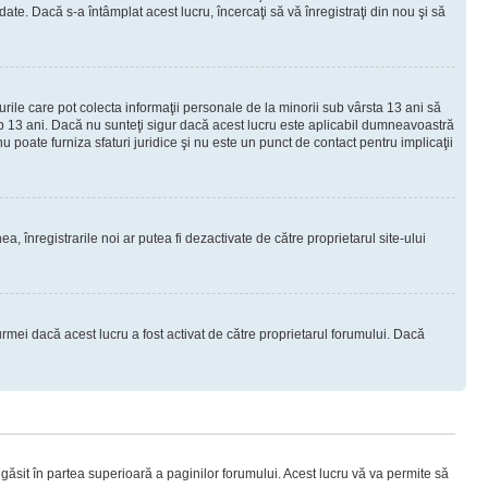
e. Dacă s-a întâmplat acest lucru, încercaţi să vă înregistraţi din nou şi să
urile care pot colecta informaţii personale de la minorii sub vârsta 13 ani să
sub 13 ani. Dacă nu sunteţi sigur dacă acest lucru este aplicabil dumneavoastră
nu poate furniza sfaturi juridice şi nu este un punct de contact pentru implicaţii
ea, înregistrarile noi ar putea fi dezactivate de către proprietarul site-ului
rmei dacă acest lucru a fost activat de către proprietarul forumului. Dacă
i găsit în partea superioară a paginilor forumului. Acest lucru vă va permite să