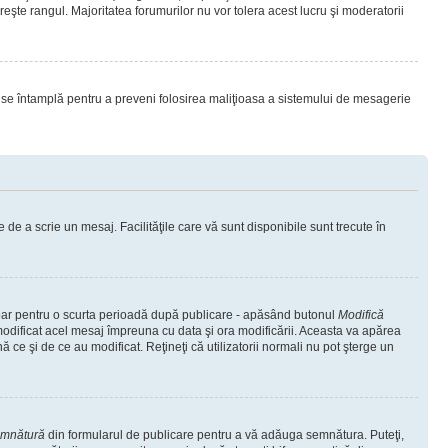
eşte rangul. Majoritatea forumurilor nu vor tolera acest lucru şi moderatorii
lucru se întamplă pentru a preveni folosirea maliţioasa a sistemului de mesagerie
 de a scrie un mesaj. Facilităţile care vă sunt disponibile sunt trecute în
 doar pentru o scurta perioadă după publicare - apăsând butonul
Modifică
 modificat acel mesaj împreuna cu data şi ora modificării. Aceasta va apărea
e şi de ce au modificat. Reţineţi că utilizatorii normali nu pot şterge un
emnătură
din formularul de publicare pentru a vă adăuga semnătura. Puteţi,