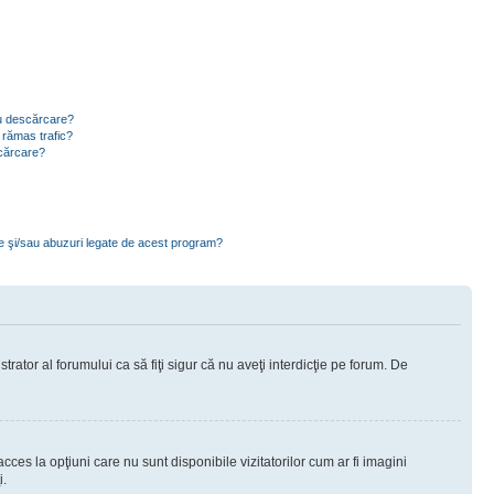
ru descărcare?
 rămas trafic?
scărcare?
ce şi/sau abuzuri legate de acest program?
rator al forumului ca să fiţi sigur că nu aveţi interdicţie pe forum. De
ces la opţiuni care nu sunt disponibile vizitatorilor cum ar fi imagini
i.