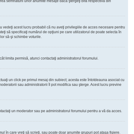
rea semnăturii unor anumite mesaje dacă ştergeţi bifa respectivă din
 vedeţi acest lucru probabil că nu aveţi privilegiile de acces necesare pentru
teţi să specificaţi numărul de opţiuni pe care utilizatorul de poate selecta în
lor să-şi schimbe voturile.
ât limita permisă, atunci contactaţi administratorul forumului.
ctuaţi un click pe primul mesaj din subiect; acesta este întotdeauna asociat cu
oderatorii sau administratorii îl pot modifica sau şterge. Acest lucru previne
 Contactaţi un moderator sau pe administratorul forumului pentru a vă da acces.
ul în care vreţi să scrieţi, sau poate doar anumite grupuri pot ataşa fişiere.