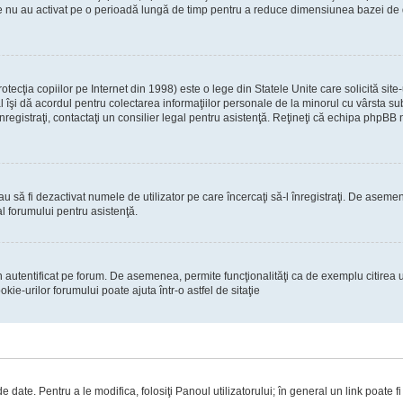
re nu au activat pe o perioadă lungă de timp pentru a reduce dimensiunea bazei de dat
ecţia copiilor pe Internet din 1998) este o lege din Statele Unite care solicită site-
gal îşi dă acordul pentru colectarea informaţiilor personale de la minorul cu vârsta 
 înregistraţi, contactaţi un consilier legal pentru asistenţă. Reţineţi că echipa phpBB 
 sau să fi dezactivat numele de utilizator pe care încercaţi să-l înregistraţi. De asemen
al forumului pentru asistenţă.
 autentificat pe forum. De asemenea, permite funcţionalităţi ca de exemplu citirea u
ie-urilor forumului poate ajuta într-o astfel de sitaţie
 date. Pentru a le modifica, folosiţi Panoul utilizatorului; în general un link poate f