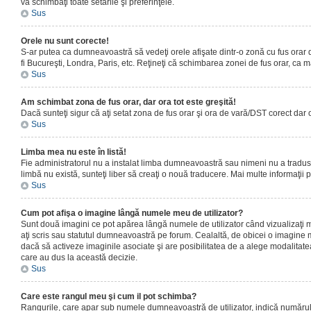
vă schimbaţi toate setările şi preferinţele.
Sus
Orele nu sunt corecte!
S-ar putea ca dumneavoastră să vedeţi orele afişate dintr-o zonă cu fus orar dif
fi Bucureşti, Londra, Paris, etc. Reţineţi că schimbarea zonei de fus orar, ca maj
Sus
Am schimbat zona de fus orar, dar ora tot este greşită!
Dacă sunteţi sigur că aţi setat zona de fus orar şi ora de vară/DST corect dar 
Sus
Limba mea nu este în listă!
Fie administratorul nu a instalat limba dumneavoastră sau nimeni nu a tradus 
limbă nu există, sunteţi liber să creaţi o nouă traducere. Mai multe informaţii po
Sus
Cum pot afişa o imagine lângă numele meu de utilizator?
Sunt două imagini ce pot apărea lângă numele de utilizator când vizualizaţi 
aţi scris sau statutul dumneavoastră pe forum. Cealaltă, de obicei o imagine 
dacă să activeze imaginile asociate şi are posibilitatea de a alege modalitatea 
care au dus la această decizie.
Sus
Care este rangul meu şi cum il pot schimba?
Rangurile, care apar sub numele dumneavoastră de utilizator, indică numărul de