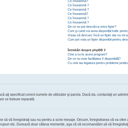
Ce înseamnă?
Ce înseamnă ?
Ce înseamnă ?
Ce înseamnă?
Ce înseamnă ?
Ce înseamnă ?
De ce nu pot descărca orice fişier?
Cum şi cand voi avea disponibil trafic pent
Vreau să descarc încă un fişier dar nu mi-a
Cum pot vota un fişier disponibil pentru de
Întrebări despre phpBB 3
Cine a scris acest program?
De ce nu este facilitatea X disponibilă?
Cu cine iau legatura pentru probleme juridi
ă aţi specificat corect numele de utilizator şi parola. Dacă da, contactaţi un administ
are ce trebuie reparată.
să vă înregistraţi sau nu pentru a scrie mesaje. Oricum, înregistrarea vă va oferi ac
 în grupuri etc. Durează doar câteva momente, aşa că vă recomandăm să vă înregistraţ