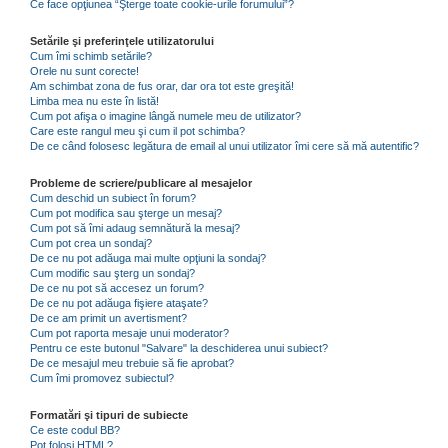
Ce face opţiunea “Şterge toate cookie-urile forumului”?
Setările şi preferinţele utilizatorului
Cum îmi schimb setările?
Orele nu sunt corecte!
Am schimbat zona de fus orar, dar ora tot este greşită!
Limba mea nu este în listă!
Cum pot afişa o imagine lângă numele meu de utilizator?
Care este rangul meu şi cum il pot schimba?
De ce când folosesc legătura de email al unui utilizator îmi cere să mă autentific?
Probleme de scriere/publicare al mesajelor
Cum deschid un subiect în forum?
Cum pot modifica sau şterge un mesaj?
Cum pot să îmi adaug semnătură la mesaj?
Cum pot crea un sondaj?
De ce nu pot adăuga mai multe opţiuni la sondaj?
Cum modific sau şterg un sondaj?
De ce nu pot să accesez un forum?
De ce nu pot adăuga fişiere ataşate?
De ce am primit un avertisment?
Cum pot raporta mesaje unui moderator?
Pentru ce este butonul "Salvare" la deschiderea unui subiect?
De ce mesajul meu trebuie să fie aprobat?
Cum îmi promovez subiectul?
Formatări şi tipuri de subiecte
Ce este codul BB?
Pot folosi HTML?