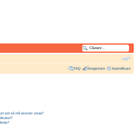
FAQ
Înregistrare
Autentificare
i cum pot să mă asociez unuia?
lizatori?
ferite?