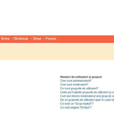
 firme
Dictionar
Shop
Forum
Niveluri de utilizatori şi grupuri
Cine sunt administratorii?
Cine sunt moderatorii?
Ce sunt grupurile de utilizatori?
Unde pot fi găsite grupurile de utilizatori ş
Cum pot deveni moderatorul unui grup de uti
De ce grupurile de utilizatori apar în culori di
Ce este un “Grup implicit”?
Ce este pagina "Echipa"?