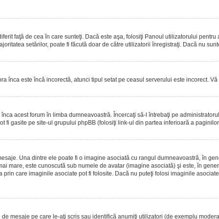
erit faţă de cea în care sunteţi. Dacă este aşa, folosiţi Panoul utilizatorului pentru
oritatea setărilor, poate fi făcută doar de către utilizatorii înregistraţi. Dacă nu sun
ora înca este încă incorectă, atunci tipul setat pe ceasul serverului este incorect. 
înca acest forum în limba dumneavoastră. Încercaţi să-l întrebaţi pe administrator
t fi gasite pe site-ul grupului phpBB (folosiţi link-ul din partea inferioară a paginilo
mesaje. Una dintre ele poate fi o imagine asociată cu rangul dumneavoastră, în gen
mai mare, este cunoscută sub numele de avatar (imagine asociată) şi este, în general
prin care imaginile asociate pot fi folosite. Dacă nu puteţi folosi imaginile asociate,
 mesaje pe care le-aţi scris sau identifică anumiţi utilizatori (de exemplu moderato