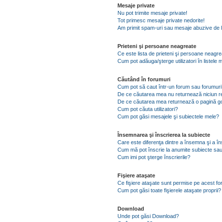
Mesaje private
Nu pot trimite mesaje private!
Tot primesc mesaje private nedorite!
Am primit spam-uri sau mesaje abuzive de l
Prieteni şi persoane neagreate
Ce este lista de prieteni şi persoane neagr
Cum pot adăuga/şterge utilizatori în listel
Căutând în forumuri
Cum pot să caut într-un forum sau forumuri
De ce căutarea mea nu returnează niciun re
De ce căutarea mea returnează o pagină g
Cum pot căuta utilizatori?
Cum pot găsi mesajele şi subiectele mele?
Însemnarea şi înscrierea la subiecte
Care este diferenţa dintre a însemna şi a în
Cum mă pot înscrie la anumite subiecte sau
Cum imi pot şterge înscrierile?
Fişiere ataşate
Ce fişiere ataşate sunt permise pe acest f
Cum pot găsi toate fişierele ataşate proprii?
Download
Unde pot găsi Download?