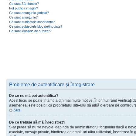
Ce sunt Zâmbetele?
Pot publica imagini?
Ce sunt anunţurile globale?
Ce sunt anunţurile?
Ce sunt subiectele importante?
Ce sunt subiectele blocate/încuiate?
Ce sunt iconiţele de subiect?
Probleme de autentificare şi înregistrare
De ce nu mă pot autentifica?
Acest lucru se poate întâmpla din mai multe motive. În primul rând verificaţi dac
asemenea, este posibil ca proprietarul site-ului să aibă o eroare de confirgur
Sus
De ce trebuie să mă înregistrez?
S-ar putea să nu fie nevoie, depinde de adminstratorul forumului dacă e nevoie 
asociate, mesaje private, trimiterea de email-uri altor utilizatori, înscrierea