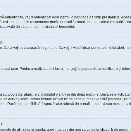
vă autentificaţi, veţi fi autentificat doar pentru o perioadă de timp prestabilită. A
. Acest lucru nu este recomandat dacă accesaţi forumul de la un calculator public, cum 
ezactivată de către un adminstrator al forumului.
i?
re
. Dacă veţi seta această opţiune pe
Da
veţi fi vizibil doar pentru administratori, 
setată uşor. Pentru a realiza acest lucru, mergeţi la pagina de autentificare şi folosi
acă sunt corecte, atunci s-a întamplat o situaţie din două posibile. Dacă este activată
 să fie activaţi; astfel contul trebuie activat fie de către dumneavoastră personal, fie
iunile. Dacă nu, e posibil să fi specificat o adresă de e-mail incorectă sau mesajul a
a?!
a numele de utilizator şi parola; apoi încercaţi din nou să vă autentificaţi. Este posib