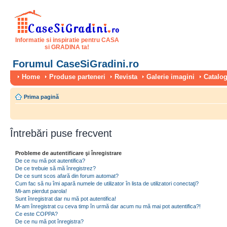
Informatie si inspiratie pentru CASA
si GRADINA ta!
Forumul CaseSiGradini.ro
Home
Produse parteneri
Revista
Galerie imagini
Catalog
Prima pagină
Întrebări puse frecvent
Probleme de autentificare şi înregistrare
De ce nu mă pot autentifica?
De ce trebuie să mă înregistrez?
De ce sunt scos afară din forum automat?
Cum fac să nu îmi apară numele de utilizator în lista de utilizatori conectaţi?
Mi-am pierdut parola!
Sunt înregistrat dar nu mă pot autentifica!
M-am înregistrat cu ceva timp în urmă dar acum nu mă mai pot autentifica?!
Ce este COPPA?
De ce nu mă pot înregistra?