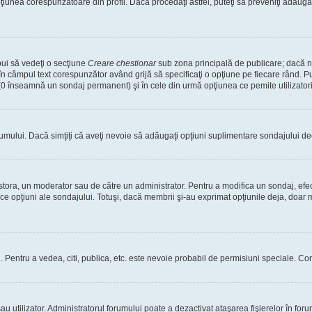
nea corespunzătoare din profil. Dacă procedaţi astfel, puteţi să preveniţi adăuga
bui să vedeţi o secţiune
Creare chestionar
sub zona principală de publicare; dacă nu
 în câmpul text corespunzător având grijă să specificaţi o opţiune pe fiecare rând. Pu
lui (0 înseamnă un sondaj permanent) şi în cele din urmă opţiunea ce pemite utilizatori
rumului. Dacă simţiţi că aveţi nevoie să adăugaţi opţiuni suplimentare sondajului dec
estora, un moderator sau de către un administrator. Pentru a modifica un sondaj, efe
ice opţiuni ale sondajului. Totuşi, dacă membrii şi-au exprimat opţiunile deja, doar m
tori. Pentru a vedea, citi, publica, etc. este nevoie probabil de permisiuni speciale.
 utilizator. Administratorul forumului poate a dezactivat ataşarea fişierelor în forum