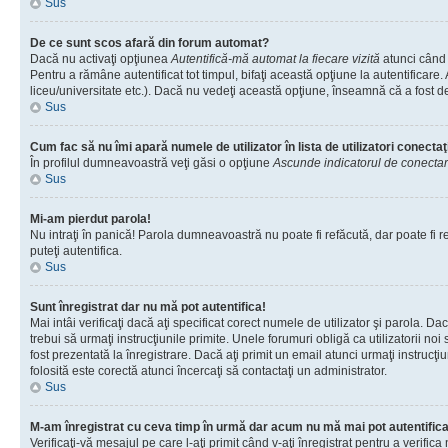
Sus
De ce sunt scos afară din forum automat?
Dacă nu activaţi opţiunea
Autentifică-mă automat la fiecare vizită
atunci când 
Pentru a rămâne autentificat tot timpul, bifaţi această opţiune la autentificare
liceu/universitate etc.). Dacă nu vedeţi această opţiune, înseamnă că a fost d
Sus
Cum fac să nu îmi apară numele de utilizator în lista de utilizatori conectaţ
În profilul dumneavoastră veţi găsi o opţiune
Ascunde indicatorul de conecta
Sus
Mi-am pierdut parola!
Nu intraţi în panică! Parola dumneavoastră nu poate fi refăcută, dar poate fi re
puteţi autentifica.
Sus
Sunt înregistrat dar nu mă pot autentifica!
Mai intâi verificaţi dacă aţi specificat corect numele de utilizator şi parola. D
trebui să urmaţi instrucţiunile primite. Unele forumuri obligă ca utilizatorii noi
fost prezentată la înregistrare. Dacă aţi primit un email atunci urmaţi instrucţ
folosită este corectă atunci încercaţi să contactaţi un administrator.
Sus
M-am înregistrat cu ceva timp în urmă dar acum nu mă mai pot autentific
Verificaţi-vă mesajul pe care l-aţi primit când v-aţi înregistrat pentru a verific