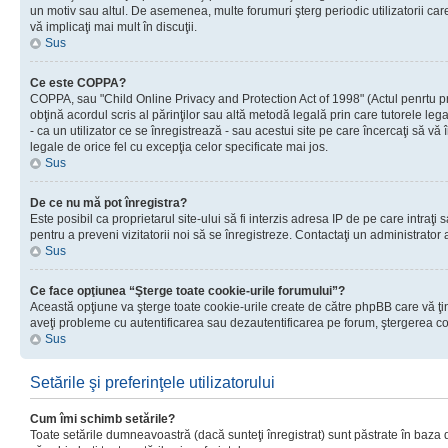
un motiv sau altul. De asemenea, multe forumuri şterg periodic utilizatorii ca
vă implicaţi mai mult în discuţii.
Sus
Ce este COPPA?
COPPA, sau "Child Online Privacy and Protection Act of 1998" (Actul penrtu prot
obţină acordul scris al părinţilor sau altă metodă legală prin care tutorele le
- ca un utilizator ce se înregistrează - sau acestui site pe care încercaţi să vă
legale de orice fel cu excepţia celor specificate mai jos.
Sus
De ce nu mă pot înregistra?
Este posibil ca proprietarul site-ului să fi interzis adresa IP de pe care intraţi
pentru a preveni vizitatorii noi să se înregistreze. Contactaţi un administrator 
Sus
Ce face opţiunea “Şterge toate cookie-urile forumului”?
Această opţiune va şterge toate cookie-urile create de către phpBB care vă ţin
aveţi probleme cu autentificarea sau dezautentificarea pe forum, ştergerea cook
Sus
Setările şi preferinţele utilizatorului
Cum îmi schimb setările?
Toate setările dumneavoastră (dacă sunteţi înregistrat) sunt păstrate în baza de