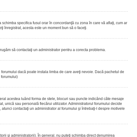
 a schimba specifica fusul orar în concordanţă cu zona în care vă aflaţi, cum ar
teţi înregistrat, acesta este un moment bun să o faceţi.
Vă rugăm să contactaţi un administrator pentru a corecta problema.
ul forumului dacă poate instala limba de care aveţi nevoie. Dacă pachetul de
r forumului)
eral acestea luând forma de stele, blocuri sau puncte indicând câte mesaje
, unică sau personală fiecărui utilizator. Administratorul forumului decide
 atunci contactaţi un administrator al forumului şi întrebaţi-l despre motivele
rii şi administratorii). În general, nu puteţi schimba direct denumirea