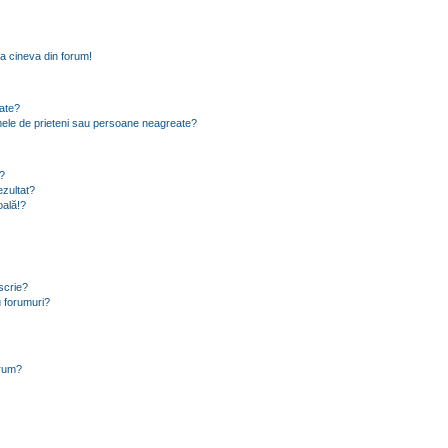
a cineva din forum!
eate?
e mele de prieteni sau persoane neagreate?
?
zultat?
oală!?
scrie?
 forumuri?
orum?