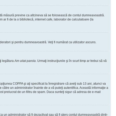
ceastă măsură previne ca altcineva să se folosească de contul dumneavoastră.
ar fi de la o bibliotecă, internet cafe, laborator de calculatoare (la
moderatori şi pentru dumneavoastră. Veţi fi numărat ca utilizator ascuns.
ţi legătura
Am uitat parola
. Urmaţi instrucţiunile şi în scurt timp ar trebui să vă
 opţiunea COPPA şi aţi specificat la înregistrare că aveţi sub 13 ani, atunci va
 de către un administrator înainte de a vă puteţi autentifica. Această informaţie a
 fost prelucrat de un filtru de spam. Daca sunteţi sigur că adresa de e-mail
il ca un administrator să fi dezactivat sau să fi şters contul dumneavoastră dintr-