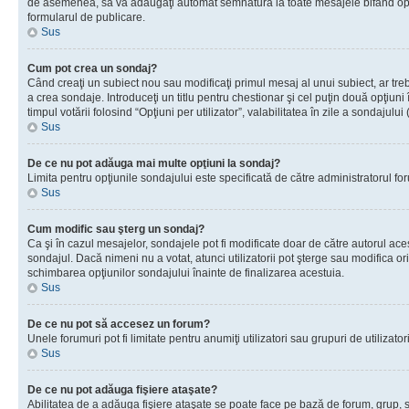
de asemenea, să vă adăugaţi automat semnătura la toate mesajele bifând opţiu
formularul de publicare.
Sus
Cum pot crea un sondaj?
Când creaţi un subiect nou sau modificaţi primul mesaj al unui subiect, ar tre
a crea sondaje. Introduceţi un titlu pentru chestionar şi cel puţin două opţiuni
timpul votării folosind “Opţiuni per utilizator”, valabilitatea în zile a sondaju
Sus
De ce nu pot adăuga mai multe opţiuni la sondaj?
Limita pentru opţiunile sondajului este specificată de către administratorul fo
Sus
Cum modific sau şterg un sondaj?
Ca şi în cazul mesajelor, sondajele pot fi modificate doar de către autorul ac
sondajul. Dacă nimeni nu a votat, atunci utilizatorii pot şterge sau modifica or
schimbarea opţiunilor sondajului înainte de finalizarea acestuia.
Sus
De ce nu pot să accesez un forum?
Unele forumuri pot fi limitate pentru anumiţi utilizatori sau grupuri de utiliza
Sus
De ce nu pot adăuga fişiere ataşate?
Abilitatea de a adăuga fişiere ataşate se poate face pe bază de forum, grup, sau