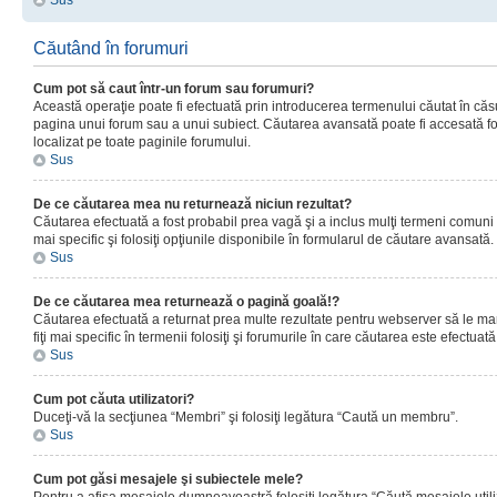
Sus
Căutând în forumuri
Cum pot să caut într-un forum sau forumuri?
Această operaţie poate fi efectuată prin introducerea termenului căutat în că
pagina unui forum sau a unui subiect. Căutarea avansată poate fi accesată fo
localizat pe toate paginile forumului.
Sus
De ce căutarea mea nu returnează niciun rezultat?
Căutarea efectuată a fost probabil prea vagă şi a inclus mulţi termeni comuni
mai specific şi folosiţi opţiunile disponibile în formularul de căutare avansată.
Sus
De ce căutarea mea returnează o pagină goală!?
Căutarea efectuată a returnat prea multe rezultate pentru webserver să le man
fiţi mai specific în termenii folosiţi şi forumurile în care căutarea este efectuată
Sus
Cum pot căuta utilizatori?
Duceţi-vă la secţiunea “Membri” şi folosiţi legătura “Caută un membru”.
Sus
Cum pot găsi mesajele şi subiectele mele?