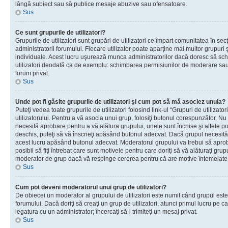
lângă subiect sau să publice mesaje abuzive sau ofensatoare.
Sus
Ce sunt grupurile de utilizatori?
Grupurile de utilizatori sunt grupări de utilizatori ce împart comunitatea în secţ
administratorii forumului. Fiecare utilizator poate aparţine mai multor grupuri 
individuale. Acest lucru uşurează munca administratorilor dacă doresc să sch
utilizatori deodată ca de exemplu: schimbarea permisiunilor de moderare sau 
forum privat.
Sus
Unde pot fi găsite grupurile de utilizatori şi cum pot să mă asociez unuia?
Puteţi vedea toate grupurile de utilizatori folosind link-ul “Grupuri de utilizato
utilizatorului. Pentru a vă asocia unui grup, folosiţi butonul corespunzător. N
necesită aprobare pentru a vă alătura grupului, unele sunt închise şi altele p
deschis, puteţi să vă înscrieţi apăsând butonul adecvat. Dacă grupul necesită
acest lucru apăsând butonul adecvat. Moderatorul grupului va trebui să apr
posibil să fiţi întrebat care sunt motivele pentru care doriţi să vă alăturaţi gru
moderator de grup dacă vă respinge cererea pentru că are motive întemeiate
Sus
Cum pot deveni moderatorul unui grup de utilizatori?
De obiecei un moderator al grupului de utilizatori este numit când grupul este
forumului. Dacă doriţi să creaţi un grup de utilizatori, atunci primul lucru pe car
legatura cu un administrator; încercaţi să-i trimiteţi un mesaj privat.
Sus