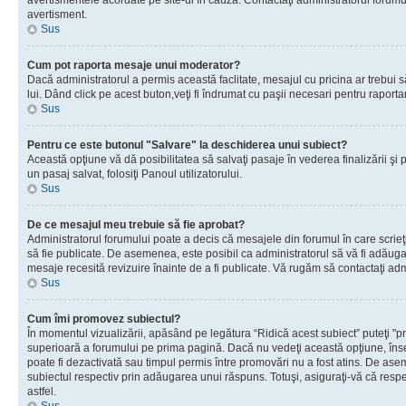
avertismentele acordate pe site-ul în cauză. Contactaţi administratorul forumulu
avertisment.
Sus
Cum pot raporta mesaje unui moderator?
Dacă administratorul a permis această faclitate, mesajul cu pricina ar trebui 
lui. Dând click pe acest buton,veţi fi îndrumat cu paşii necesari pentru raport
Sus
Pentru ce este butonul "Salvare" la deschiderea unui subiect?
Această opţiune vă dă posibilitatea să salvaţi pasaje în vederea finalizării şi pu
un pasaj salvat, folosiţi Panoul utilizatorului.
Sus
De ce mesajul meu trebuie să fie aprobat?
Administratorul forumului poate a decis că mesajele din forumul în care scrieţi
să fie publicate. De asemenea, este posibil ca administratorul să vă fi adăugat 
mesaje recesită revizuire înainte de a fi publicate. Vă rugăm să contactaţi adm
Sus
Cum îmi promovez subiectul?
În momentul vizualizării, apăsând pe legătura “Ridică acest subiect” puteţi "p
superioară a forumului pe prima pagină. Dacă nu vedeţi această opţiune, î
poate fi dezactivată sau timpul permis între promovări nu a fost atins. De as
subiectul respectiv prin adăugarea unui răspuns. Totuşi, asiguraţi-vă că respe
astfel.