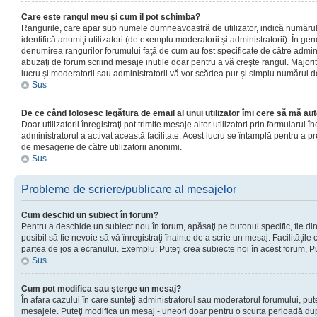
Care este rangul meu şi cum il pot schimba?
Rangurile, care apar sub numele dumneavoastră de utilizator, indică numărul 
identifică anumiţi utilizatori (de exemplu moderatorii şi administratorii). În ge
denumirea rangurilor forumului faţă de cum au fost specificate de către admin
abuzaţi de forum scriind mesaje inutile doar pentru a vă creşte rangul. Majorit
lucru şi moderatorii sau administratorii vă vor scădea pur şi simplu numărul 
Sus
De ce când folosesc legătura de email al unui utilizator îmi cere să mă aut
Doar utilizatorii înregistraţi pot trimite mesaje altor utilizatori prin formularul
administratorul a activat această facilitate. Acest lucru se întamplă pentru a p
de mesagerie de către utilizatorii anonimi.
Sus
Probleme de scriere/publicare al mesajelor
Cum deschid un subiect în forum?
Pentru a deschide un subiect nou în forum, apăsaţi pe butonul specific, fie din
posibil să fie nevoie să vă înregistraţi înainte de a scrie un mesaj. Facilităţile
partea de jos a ecranului. Exemplu: Puteţi crea subiecte noi în acest forum, Pu
Sus
Cum pot modifica sau şterge un mesaj?
În afara cazului în care sunteţi administratorul sau moderatorul forumului, put
mesajele. Puteţi modifica un mesaj - uneori doar pentru o scurta perioadă d