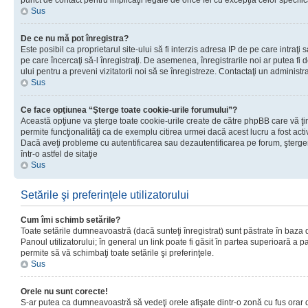
punct de contact pentru implicaţii legale de orice fel cu excepţia celor specific
Sus
De ce nu mă pot înregistra?
Este posibil ca proprietarul site-ului să fi interzis adresa IP de pe care intraţi 
pe care încercaţi să-l înregistraţi. De asemenea, înregistrarile noi ar putea fi d
ului pentru a preveni vizitatorii noi să se înregistreze. Contactaţi un administr
Sus
Ce face opţiunea “Şterge toate cookie-urile forumului”?
Această opţiune va şterge toate cookie-urile create de către phpBB care vă ţ
permite funcţionalităţi ca de exemplu citirea urmei dacă acest lucru a fost acti
Dacă aveţi probleme cu autentificarea sau dezautentificarea pe forum, şterger
într-o astfel de sitaţie
Sus
Setările şi preferinţele utilizatorului
Cum îmi schimb setările?
Toate setările dumneavoastră (dacă sunteţi înregistrat) sunt păstrate în baza de
Panoul utilizatorului; în general un link poate fi găsit în partea superioară a p
permite să vă schimbaţi toate setările şi preferinţele.
Sus
Orele nu sunt corecte!
S-ar putea ca dumneavoastră să vedeţi orele afişate dintr-o zonă cu fus orar di