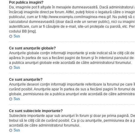
Pot publica imagini?
Da, imaginile pot fi afişate în mesajele dumneavoastră. Dacă administratorul a
încărcaţi imaginile direct pe forum. Altfel, puteţi folosi o legatură către o ima
publicului, cum ar fi http://www.examplu.com/imaginea-mea.gif. Nu puteţi să cr
calculatorul dumneavoastră (doar dacă este un server public), nici cu imagin
autentificare, cum ar fi căsuţele de e-mail, site-uri protejate cu parolă, etc. Pen
codului BB [img].
Sus
Ce sunt anunţurile globale?
Anunţurile globale conţin informaţii importante şi este indicat să le citiţi cât d
apărea în partea de sus a fiecărei pagini de forum şi în interiorul panoului de 
a publica anunţuri globale este acordată de către administratorul forumului.
Sus
Ce sunt anunţurile?
Anunţurile deseori conţin informaţii importante referitoare la forumul pe care îl 
curând posibil. Anunţurile apar în partea de sus a fiecărei pagini în forumul de
globale, permisiunea de a publica anunţuri este acordată de către administrat
Sus
Ce sunt subiectele importante?
Subiectele importante apar sub anunţuri în forum şi doar pe prima pagină. Des
trebui să le citiţi cât de curând posibil. Ca şi cu anunţurile, permisiunea de a
acordată de către administratorul forumului.
Sus