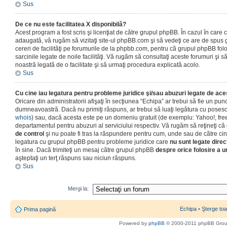
Sus
De ce nu este facilitatea X disponibilă?
Acest program a fost scris şi licenţiat de către grupul phpBB. În cazul în care co
adaugată, vă rugăm să vizitaţi site-ul phpBB.com şi să vedeţi ce are de spus
cereri de facilităţi pe forumurile de la phpbb.com, pentru că grupul phpBB fo
sarcinile legate de noile facilităţi. Vă rugăm să consultaţi aceste forumuri şi s
noastră legată de o facilitate şi să urmaţi procedura explicată acolo.
Sus
Cu cine iau legatura pentru probleme juridice şi/sau abuzuri legate de ac
Oricare din administratorii afişaţi în secţiunea “Echipa” ar trebui să fie un punc
dumneavoastră. Dacă nu primiţi răspuns, ar trebui să luaţi legătura cu poseso
whois
) sau, dacă acesta este pe un domeniu gratuit (de exemplu: Yahoo!, free
departamentul pentru abuzuri al serviciului respectiv. Vă rugăm să reţineţi 
de control
şi nu poate fi tras la răspundere pentru cum, unde sau de către cin
legatura cu grupul phpBB pentru probleme juridice care
nu sunt legate direc
în sine. Dacă trimiteţi un mesaj către grupul phpBB
despre orice folosire a un
aşteptaţi un terţ răspuns sau niciun răspuns.
Sus
Mergi la:
Echipa
•
Şterge toa
Prima pagină
Powered by
phpBB
© 2000-2011 phpBB Gro