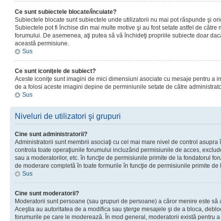
Ce sunt subiectele blocate/încuiate?
Subiectele blocate sunt subiectele unde utilizatorii nu mai pot răspunde şi or
Subiectele pot fi închise din mai multe motive şi au fost setate astfel de către
forumului. De asemenea, aţi putea să vă închideţi propriile subiecte doar dac
această permisiune.
Sus
Ce sunt iconiţele de subiect?
Aceste iconiţe sunt imagini de mici dimensiuni asociate cu mesaje pentru a ind
de a folosi aceste imagini depine de perminiunile setate de către administrato
Sus
Niveluri de utilizatori şi grupuri
Cine sunt administratorii?
Administratorii sunt membrii asociaţi cu cel mai mare nivel de control asupra în
controla toate operaţiunile forumului incluzând permisiunile de acces, excluder
sau a moderatorilor, etc. în funcţie de permisiunile primite de la fondatorul 
de moderare completă în toate formurile în funcţie de permisiunile primite de 
Sus
Cine sunt moderatorii?
Moderatorii sunt persoane (sau grupuri de persoane) a căror menire este să a
Aceştia au autoritatea de a modifica sau şterge mesajele şi de a bloca, debloc
forumurile pe care le moderează. În mod general, moderatorii există pentru a av