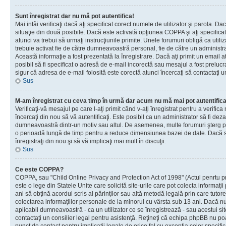
Sunt înregistrat dar nu mă pot autentifica!
Mai intâi verificaţi dacă aţi specificat corect numele de utilizator şi parola. Da
situaţie din două posibile. Dacă este activată opţiunea COPPA şi aţi specificat 
atunci va trebui să urmaţi instrucţiunile primite. Unele forumuri obligă ca utilizat
trebuie activat fie de către dumneavoastră personal, fie de către un administrat
Această informaţie a fost prezentată la înregistrare. Dacă aţi primit un email a
posibil să fi specificat o adresă de e-mail incorectă sau mesajul a fost prelucr
sigur că adresa de e-mail folosită este corectă atunci încercaţi să contactaţi u
Sus
M-am înregistrat cu ceva timp în urmă dar acum nu mă mai pot autentific
Verificaţi-vă mesajul pe care l-aţi primit când v-aţi înregistrat pentru a verifica
încercaţi din nou să vă autentificaţi. Este posibil ca un administrator să fi dezac
dumneavoastră dintr-un motiv sau altul. De asemenea, multe forumuri şterg peri
o perioadă lungă de timp pentru a reduce dimensiunea bazei de date. Dacă s-a
înregistraţi din nou şi să vă implicaţi mai mult în discuţii.
Sus
Ce este COPPA?
COPPA, sau "Child Online Privacy and Protection Act of 1998" (Actul penrtu pro
este o lege din Statele Unite care solicită site-urile care pot colecta informaţi
ani să obţină acordul scris al părinţilor sau altă metodă legală prin care tutore
colectarea informaţiilor personale de la minorul cu vârsta sub 13 ani. Dacă nu
aplicabil dumneavoastră - ca un utilizator ce se înregistrează - sau acestui site
contactaţi un consilier legal pentru asistenţă. Reţineţi că echipa phpBB nu poat