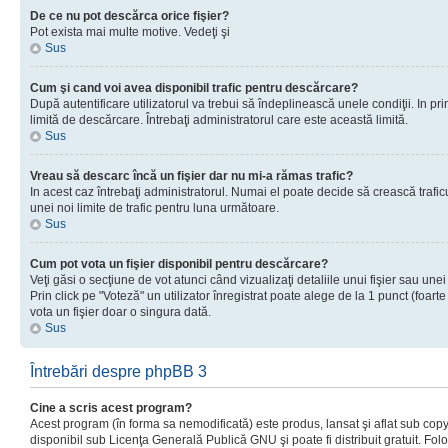
De ce nu pot descărca orice fişier?
Pot exista mai multe motive. Vedeţi şi
Sus
Cum şi cand voi avea disponibil trafic pentru descărcare?
După autentificare utilizatorul va trebui să îndeplinească unele condiţii. In prim
limită de descărcare. Întrebaţi administratorul care este această limită.
Sus
Vreau să descarc încă un fişier dar nu mi-a rămas trafic?
In acest caz întrebaţi administratorul. Numai el poate decide să crească trafic
unei noi limite de trafic pentru luna următoare.
Sus
Cum pot vota un fişier disponibil pentru descărcare?
Veţi găsi o secţiune de vot atunci când vizualizaţi detaliile unui fişier sau unei
Prin click pe "Voteză" un utilizator înregistrat poate alege de la 1 punct (foarte
vota un fişier doar o singura dată.
Sus
Întrebări despre phpBB 3
Cine a scris acest program?
Acest program (în forma sa nemodificată) este produs, lansat şi aflat sub copy
disponibil sub Licenţa Generală Publică GNU şi poate fi distribuit gratuit. Folos