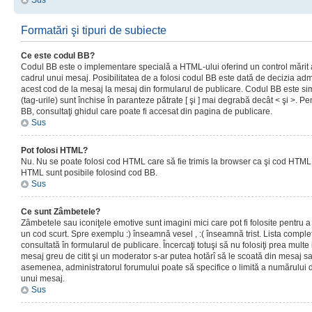
Sus
Formatări şi tipuri de subiecte
Ce este codul BB?
Codul BB este o implementare specială a HTML-ului oferind un control mărit a
cadrul unui mesaj. Posibilitatea de a folosi codul BB este dată de decizia admi
acest cod de la mesaj la mesaj din formularul de publicare. Codul BB este sim
(tag-urile) sunt închise în paranteze pătrate [ şi ] mai degrabă decât < şi >. P
BB, consultaţi ghidul care poate fi accesat din pagina de publicare.
Sus
Pot folosi HTML?
Nu. Nu se poate folosi cod HTML care să fie trimis la browser ca şi cod HTML. 
HTML sunt posibile folosind cod BB.
Sus
Ce sunt Zâmbetele?
Zâmbetele sau iconiţele emotive sunt imagini mici care pot fi folosite pentru
un cod scurt. Spre exemplu :) înseamnă vesel , :( înseamnă trist. Lista complet
consultată în formularul de publicare. Încercaţi totuşi să nu folosiţi prea mult
mesaj greu de citit şi un moderator s-ar putea hotărî să le scoată din mesaj s
asemenea, administratorul forumului poate să specifice o limită a numărului d
unui mesaj.
Sus