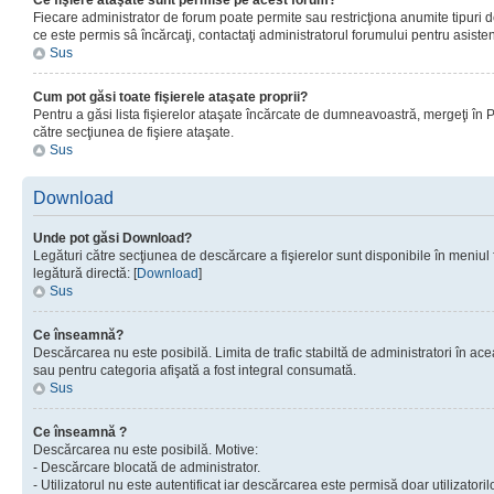
Ce fişiere ataşate sunt permise pe acest forum?
Fiecare administrator de forum poate permite sau restricţiona anumite tipuri de
ce este permis sâ încărcaţi, contactaţi administratorul forumului pentru asisten
Sus
Cum pot găsi toate fişierele ataşate proprii?
Pentru a găsi lista fişierelor ataşate încărcate de dumneavoastră, mergeţi în Pan
către secţiunea de fişiere ataşate.
Sus
Download
Unde pot găsi Download?
Legături către secţiunea de descărcare a fişierelor sunt disponibile în meniul
legătură directă: [
Download
]
Sus
Ce înseamnă?
Descărcarea nu este posibilă. Limita de trafic stabiltă de administratori în ac
sau pentru categoria afişată a fost integral consumată.
Sus
Ce înseamnă ?
Descărcarea nu este posibilă. Motive:
- Descărcare blocată de administrator.
- Utilizatorul nu este autentificat iar descărcarea este permisă doar utilizatorilo