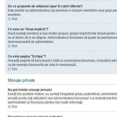
De ce grupurile de utilizatori apar în culori diferite?
Este posibil ca administratorul să asocieze o culoare membrilor unui grup pen
acestora.
Sus
Ce este un “Grup implicit”?
Dacă sunteţi membrul a mai multor grupuri, grupul implicit este folosit pentru
ce ar trebui să vi se afişeze. Administratorul forumului vă poate da permisiun
dumneavoastră de administrare.
Sus
Ce este pagina "Echipa"?
Această pagină vă furnizează o listă cu conducerea forumului, incluzând adminis
ca de exemplu forumurile pe care le moderează.
Sus
Mesaje private
Nu pot trimite mesaje private!
Există trei posibile motive: nu sunteţi înregistrat şi/sau autentificat, administ
privată pentru toţi utilizatorii sau administratorul forumului v-a restricţionat f
administrator al forumului pentru mai multe informaţii.
Sus