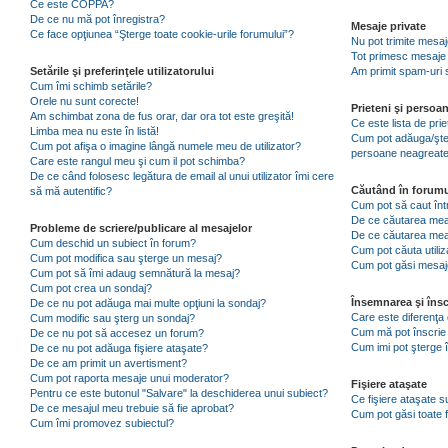
Ce este COPPA?
De ce nu mă pot înregistra?
Mesaje private
Ce face opţiunea “Şterge toate cookie-urile forumului”?
Nu pot trimite mesaj
Tot primesc mesaje 
Setările şi preferinţele utilizatorului
Am primit spam-uri 
Cum îmi schimb setările?
Orele nu sunt corecte!
Prieteni şi persoa
Am schimbat zona de fus orar, dar ora tot este greşită!
Ce este lista de pri
Limba mea nu este în listă!
Cum pot adăuga/şterg
Cum pot afişa o imagine lângă numele meu de utilizator?
persoane neagreat
Care este rangul meu şi cum il pot schimba?
De ce când folosesc legătura de email al unui utilizator îmi cere
Căutând în forumu
să mă autentific?
Cum pot să caut înt
De ce căutarea mea 
Probleme de scriere/publicare al mesajelor
De ce căutarea mea
Cum deschid un subiect în forum?
Cum pot căuta utiliz
Cum pot modifica sau şterge un mesaj?
Cum pot găsi mesaje
Cum pot să îmi adaug semnătură la mesaj?
Cum pot crea un sondaj?
Însemnarea şi însc
De ce nu pot adăuga mai multe opţiuni la sondaj?
Care este diferenţa 
Cum modific sau şterg un sondaj?
Cum mă pot înscrie 
De ce nu pot să accesez un forum?
Cum imi pot şterge î
De ce nu pot adăuga fişiere ataşate?
De ce am primit un avertisment?
Cum pot raporta mesaje unui moderator?
Fişiere ataşate
Pentru ce este butonul "Salvare" la deschiderea unui subiect?
Ce fişiere ataşate 
De ce mesajul meu trebuie să fie aprobat?
Cum pot găsi toate f
Cum îmi promovez subiectul?