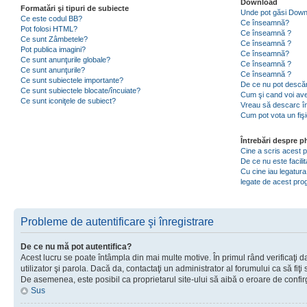
Download
Formatări şi tipuri de subiecte
Unde pot găsi Dow
Ce este codul BB?
Ce înseamnă?
Pot folosi HTML?
Ce înseamnă ?
Ce sunt Zâmbetele?
Ce înseamnă ?
Pot publica imagini?
Ce înseamnă?
Ce sunt anunţurile globale?
Ce înseamnă ?
Ce sunt anunţurile?
Ce înseamnă ?
Ce sunt subiectele importante?
De ce nu pot descăr
Ce sunt subiectele blocate/încuiate?
Cum şi cand voi ave
Ce sunt iconiţele de subiect?
Vreau să descarc în
Cum pot vota un fiş
Întrebări despre 
Cine a scris acest
De ce nu este facili
Cu cine iau legatura
legate de acest pr
Probleme de autentificare şi înregistrare
De ce nu mă pot autentifica?
Acest lucru se poate întâmpla din mai multe motive. În primul rând verificaţi d
utilizator şi parola. Dacă da, contactaţi un administrator al forumului ca să fiţi 
De asemenea, este posibil ca proprietarul site-ului să aibă o eroare de confir
Sus