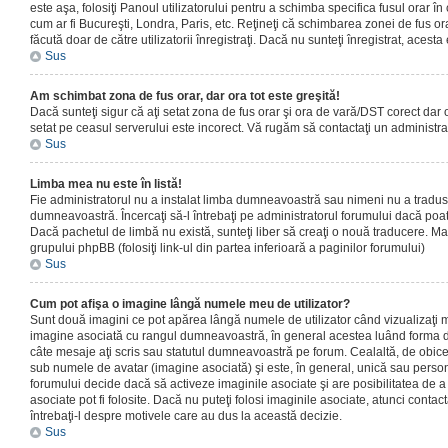
este aşa, folosiţi Panoul utilizatorului pentru a schimba specifica fusul orar în
cum ar fi Bucureşti, Londra, Paris, etc. Reţineţi că schimbarea zonei de fus orar
făcută doar de către utilizatorii înregistraţi. Dacă nu sunteţi înregistrat, aces
Sus
Am schimbat zona de fus orar, dar ora tot este greşită!
Dacă sunteţi sigur că aţi setat zona de fus orar şi ora de vară/DST corect dar o
setat pe ceasul serverului este incorect. Vă rugăm să contactaţi un administr
Sus
Limba mea nu este în listă!
Fie administratorul nu a instalat limba dumneavoastră sau nimeni nu a tradus
dumneavoastră. Încercaţi să-l întrebaţi pe administratorul forumului dacă poat
Dacă pachetul de limbă nu există, sunteţi liber să creaţi o nouă traducere. Mai 
grupului phpBB (folosiţi link-ul din partea inferioară a paginilor forumului)
Sus
Cum pot afişa o imagine lângă numele meu de utilizator?
Sunt două imagini ce pot apărea lângă numele de utilizator când vizualizaţi m
imagine asociată cu rangul dumneavoastră, în general acestea luând forma de
câte mesaje aţi scris sau statutul dumneavoastră pe forum. Cealaltă, de obic
sub numele de avatar (imagine asociată) şi este, în general, unică sau personal
forumului decide dacă să activeze imaginile asociate şi are posibilitatea de a
asociate pot fi folosite. Dacă nu puteţi folosi imaginile asociate, atunci contact
întrebaţi-l despre motivele care au dus la această decizie.
Sus