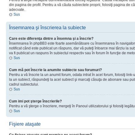
Pentru a afişa mesajele dumneavoastră folosiţi legătura “Căută mesajele utiliz
din pagina de profil. Pentru a vă căuta subiectele proprii, folosiţi pagina de c
adecvate.
Sus
Însemnarea şi înscrierea la subiecte
Care este diferenţa dintre a însemna şi a înscrie?
Însemnarea în phpBB3 este foarte asemănătoare cu însemnarea în navigator
notificat când este publicat un răspuns, dar vă puteţi întoarce mai târziu la subie
va fi publicat un raspuns în subiectul respectiv sau în forum în funcţie de meto
Sus
Cum mă pot înscrie la anumite subiecte sau forumuri?
Pentru a vă înscrie la un anumit forum, odata intrat în acel forum, folosiţi link
la un subiect, răspundeţi la acel subiect şi marcaţi căsuţa de abonare sau put
cadrul subiectului.
Sus
Cum imi pot şterge înscrierile?
Pentru a vă şterge o înscriere, mergeţi în Panoul utilizatorului şi folosiţi legătur
Sus
Fişiere ataşate