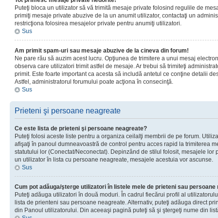
Tot primesc mesaje private nedorite!
Puteţi bloca un utilizator să vă trimită mesaje private folosind regulile de mes
primiţi mesaje private abuzive de la un anumit utilizator, contactaţi un adminis
restricţiona folosirea mesajelor private pentru anumiţi utilizatori.
Sus
Am primit spam-uri sau mesaje abuzive de la cineva din forum!
Ne pare rău să auzim acest lucru. Opţiunea de trimitere a unui mesaj electro
observa care utilizatori trimit astfel de mesaje. Ar trebui să trimiteţi administ
primit. Este foarte important ca acesta să includă antetul ce conţine detalii des
Astfel, administratorul forumului poate acţiona în consecinţă.
Sus
Prieteni şi persoane neagreate
Ce este lista de prieteni şi persoane neagreate?
Puteţi folosi aceste liste pentru a organiza ceilalţi membrii de pe forum. Utilizat
afişaţi în panoul dumneavoastră de control pentru acces rapid la trimiterea me
statutului lor (Conectat/Neconectat). Depinzând de stilul folosit, mesajele lor
un utilizator în lista cu persoane neagreate, mesajele acestuia vor ascunse.
Sus
Cum pot adăuga/şterge utilizatori în listele mele de prieteni sau persoan
Puteţi adăuga utilizatori în două moduri. În cadrul fiecărui profil al utilizatorul
lista de prienteni sau persoane neagreate. Alternativ, puteţi adăuga direct pri
din Panoul utilizatorului. Din aceeaşi pagină puteţi să şi ştergeţi nume din list