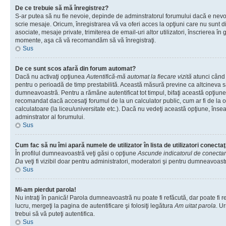
De ce trebuie să mă înregistrez?
S-ar putea să nu fie nevoie, depinde de adminstratorul forumului dacă e nevoi
scrie mesaje. Oricum, înregistrarea vă va oferi acces la opţiuni care nu sunt dis
asociate, mesaje private, trimiterea de email-uri altor utilizatori, înscrierea î
momente, aşa că vă recomandăm să vă înregistraţi.
Sus
De ce sunt scos afară din forum automat?
Dacă nu activaţi opţiunea
Autentifică-mă automat la fiecare vizită
atunci când v
pentru o perioadă de timp prestabilită. Această măsură previne ca altcineva 
dumneavoastră. Pentru a rămâne autentificat tot timpul, bifaţi această opţiune 
recomandat dacă accesaţi forumul de la un calculator public, cum ar fi de la o 
calculatoare (la liceu/universitate etc.). Dacă nu vedeţi această opţiune, îns
adminstrator al forumului.
Sus
Cum fac să nu îmi apară numele de utilizator în lista de utilizatori conectaţ
În profilul dumneavoastră veţi găsi o opţiune
Ascunde indicatorul de conecta
Da
veţi fi vizibil doar pentru administratori, moderatori şi pentru dumneavoastr
Sus
Mi-am pierdut parola!
Nu intraţi în panică! Parola dumneavoastră nu poate fi refăcută, dar poate fi r
lucru, mergeţi la pagina de autentificare şi folosiţi legătura
Am uitat parola
. Ur
trebui să vă puteţi autentifica.
Sus