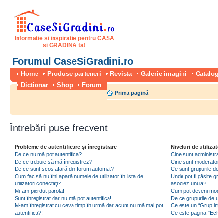
Informatie si inspiratie pentru CASA
si GRADINA ta!
Forumul CaseSiGradini.ro
Home
Produse parteneri
Revista
Galerie imagini
Catalog
Dictionar
Shop
Forum
Prima pagină
Întrebări puse frecvent
Probleme de autentificare şi înregistrare
Niveluri de utilizat
De ce nu mă pot autentifica?
Cine sunt administra
De ce trebuie să mă înregistrez?
Cine sunt moderator
De ce sunt scos afară din forum automat?
Ce sunt grupurile de 
Cum fac să nu îmi apară numele de utilizator în lista de
Unde pot fi găsite gr
utilizatori conectaţi?
asociez unuia?
Mi-am pierdut parola!
Cum pot deveni moder
Sunt înregistrat dar nu mă pot autentifica!
De ce grupurile de uti
M-am înregistrat cu ceva timp în urmă dar acum nu mă mai pot
Ce este un “Grup imp
autentifica?!
Ce este pagina "Ec