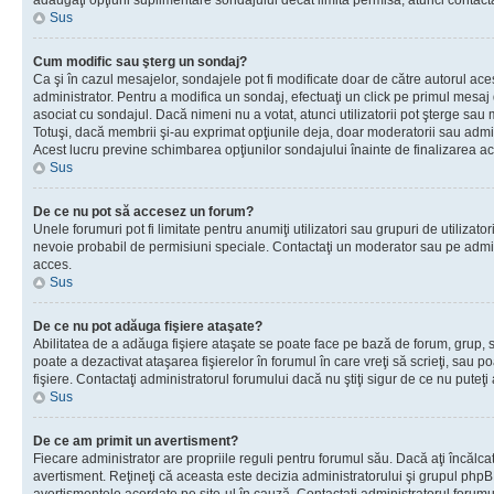
adăugaţi opţiuni suplimentare sondajului decât limita permisă, atunci contacta
Sus
Cum modific sau şterg un sondaj?
Ca şi în cazul mesajelor, sondajele pot fi modificate doar de către autorul ac
administrator. Pentru a modifica un sondaj, efectuaţi un click pe primul mesaj
asociat cu sondajul. Dacă nimeni nu a votat, atunci utilizatorii pot şterge sau 
Totuşi, dacă membrii şi-au exprimat opţiunile deja, doar moderatorii sau admini
Acest lucru previne schimbarea opţiunilor sondajului înainte de finalizarea ac
Sus
De ce nu pot să accesez un forum?
Unele forumuri pot fi limitate pentru anumiţi utilizatori sau grupuri de utilizatori
nevoie probabil de permisiuni speciale. Contactaţi un moderator sau pe admin
acces.
Sus
De ce nu pot adăuga fişiere ataşate?
Abilitatea de a adăuga fişiere ataşate se poate face pe bază de forum, grup, sa
poate a dezactivat ataşarea fişierelor în forumul în care vreţi să scrieţi, sau 
fişiere. Contactaţi administratorul forumului dacă nu ştiţi sigur de ce nu puteţi
Sus
De ce am primit un avertisment?
Fiecare administrator are propriile reguli pentru forumul său. Dacă aţi încălca
avertisment. Reţineţi că aceasta este decizia administratorului şi grupul php