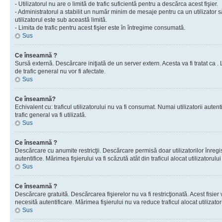
- Utilizatorul nu are o limită de trafic suficientă pentru a descărca acest fişier.
- Administratorul a stabilit un număr minim de mesaje pentru ca un utilizator s
utilizatorul este sub această limită.
- Limita de trafic pentru acest fişier este în întregime consumată.
Sus
Ce înseamnă ?
Sursă externă. Descărcare iniţiată de un server extern. Acesta va fi tratat ca . Lim
de trafic general nu vor fi afectate.
Sus
Ce înseamnă?
Echivalent cu: traficul utilizatorului nu va fi consumat. Numai utilizatorii autent
trafic general va fi utilizată.
Sus
Ce înseamnă ?
Descărcare cu anumite restricţii. Descărcare permisă doar utilizatorilor înregist
autentifice. Mărimea fişierului va fi scăzută atât din traficul alocat utilizatorului 
Sus
Ce înseamnă ?
Descărcare gratuită. Descărcarea fişierelor nu va fi restricţionată. Acest fisier 
necesită autentificare. Mărimea fişierului nu va reduce traficul alocat utilizato
Sus