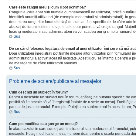
Care este rangul meu şi cum il pot schimba?
Rangurile, care apar sub numele dumneavoastră de utilizator, indică numărul 
identifică anumiţi utilizatori (de exemplu moderatorii şi administratorii). În ge
denumirea rangurilor forumului faţă de cum au fost specificate de către admin
abuzaţi de forum scriind mesaje inutile doar pentru a vă creşte rangul. Majorit
lucru şi moderatorii sau administratorii vă vor scădea pur şi simplu numărul 
Sus
De ce când folosesc legătura de email al unui utilizator îmi cere să mă aut
Doar utilizatorii înregistraţi pot trimite mesaje altor utilizatori prin formularul
administratorul a activat această facilitate. Acest lucru se întamplă pentru a p
de mesagerie de către utilizatorii anonimi.
Sus
Probleme de scriere/publicare al mesajelor
Cum deschid un subiect în forum?
Pentru a deschide un subiect nou în forum, apăsaţi pe butonul specific, fie din
posibil să fie nevoie să vă înregistraţi înainte de a scrie un mesaj. Facilităţile
partea de jos a ecranului. Exemplu: Puteţi crea subiecte noi în acest forum, Pu
Sus
Cum pot modifica sau şterge un mesaj?
În afara cazului în care sunteţi administratorul sau moderatorul forumului, put
mesajele. Puteţi modifica un mesaj - uneori doar pentru o scurta perioadă d