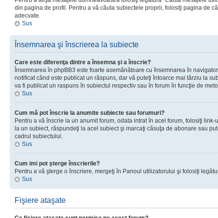
Pentru a afişa mesajele dumneavoastră folosiţi legătura “Căută mesajele utiliz
din pagina de profil. Pentru a vă căuta subiectele proprii, folosiţi pagina de c
adecvate.
Sus
Însemnarea şi înscrierea la subiecte
Care este diferenţa dintre a însemna şi a înscrie?
Însemnarea în phpBB3 este foarte asemănătoare cu însemnarea în navigator
notificat când este publicat un răspuns, dar vă puteţi întoarce mai târziu la subie
va fi publicat un raspuns în subiectul respectiv sau în forum în funcţie de meto
Sus
Cum mă pot înscrie la anumite subiecte sau forumuri?
Pentru a vă înscrie la un anumit forum, odata intrat în acel forum, folosiţi link
la un subiect, răspundeţi la acel subiect şi marcaţi căsuţa de abonare sau put
cadrul subiectului.
Sus
Cum imi pot şterge înscrierile?
Pentru a vă şterge o înscriere, mergeţi în Panoul utilizatorului şi folosiţi legătur
Sus
Fişiere ataşate