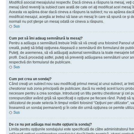
Modifică
asociat mesajulului respectiv. Dacă cineva a răspuns la mesaj, veţi 
mesaj când reveniţi la subiect care arată de cate ori aţi modificat acel mesaj 
Aceasta va apărea doar dacă cineva a răspuns la subiect; nu va apărea dacă
modificat mesajul, aceştia ar trebui să lase un mesaj în care să spună ce şi de 
normali nu pot şterge un mesaj odată ce cineva a răspuns.
Sus
Cum pot să îmi adaug semnătură la mesaj?
Pentru a adăuga o semnătură trebuie întâi să vă creaţi una folosind Panoul ut
creată, puteţi să bifaţi opţiunea
Ataşează o semnătură
din formularul de publ
Puteţi, de asemenea, să vă adăugaţi automat semnătura la toate mesajele b
profil. Dacă procedaţi astfel, puteţi să preveniţi adăugarea semnăturii unor a
respectivă din formularul de publicare.
Sus
Cum pot crea un sondaj?
Când creaţi un subiect nou sau modificaţi primul mesaj al unui subiect, ar tre
chestionar
sub zona principală de publicare; dacă nu vedeţi acest lucru probab
necesare pentru a crea sondaje. Introduceţi un titlu pentru chestionar şi cel p
corespunzător având grijă să specificaţi o opţiune pe fiecare rând. Puteţi să s
utilizatorul de poate selecta în timpul votării folosind “Opţiuni per utilizator”, v
înseamnă un sondaj permanent) şi în cele din urmă opţiunea ce pemite utilizat
Sus
De ce nu pot adăuga mai multe opţiuni la sondaj?
Limita pentru opţiunile sondajului este specificată de către administratorul fo