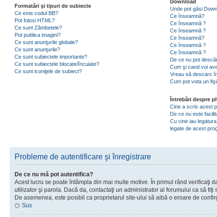
Download
Formatări şi tipuri de subiecte
Unde pot găsi Dow
Ce este codul BB?
Ce înseamnă?
Pot folosi HTML?
Ce înseamnă ?
Ce sunt Zâmbetele?
Ce înseamnă ?
Pot publica imagini?
Ce înseamnă?
Ce sunt anunţurile globale?
Ce înseamnă ?
Ce sunt anunţurile?
Ce înseamnă ?
Ce sunt subiectele importante?
De ce nu pot descăr
Ce sunt subiectele blocate/încuiate?
Cum şi cand voi ave
Ce sunt iconiţele de subiect?
Vreau să descarc în
Cum pot vota un fiş
Întrebări despre 
Cine a scris acest
De ce nu este facili
Cu cine iau legatura
legate de acest pr
Probleme de autentificare şi înregistrare
De ce nu mă pot autentifica?
Acest lucru se poate întâmpla din mai multe motive. În primul rând verificaţi d
utilizator şi parola. Dacă da, contactaţi un administrator al forumului ca să fiţi 
De asemenea, este posibil ca proprietarul site-ului să aibă o eroare de confir
Sus