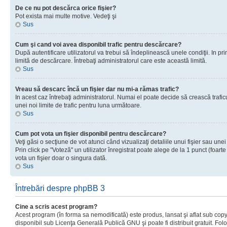
De ce nu pot descărca orice fişier?
Pot exista mai multe motive. Vedeţi şi
Sus
Cum şi cand voi avea disponibil trafic pentru descărcare?
După autentificare utilizatorul va trebui să îndeplinească unele condiţii. In prim
limită de descărcare. Întrebaţi administratorul care este această limită.
Sus
Vreau să descarc încă un fişier dar nu mi-a rămas trafic?
In acest caz întrebaţi administratorul. Numai el poate decide să crească trafic
unei noi limite de trafic pentru luna următoare.
Sus
Cum pot vota un fişier disponibil pentru descărcare?
Veţi găsi o secţiune de vot atunci când vizualizaţi detaliile unui fişier sau unei
Prin click pe "Voteză" un utilizator înregistrat poate alege de la 1 punct (foarte
vota un fişier doar o singura dată.
Sus
Întrebări despre phpBB 3
Cine a scris acest program?
Acest program (în forma sa nemodificată) este produs, lansat şi aflat sub copy
disponibil sub Licenţa Generală Publică GNU şi poate fi distribuit gratuit. Folos