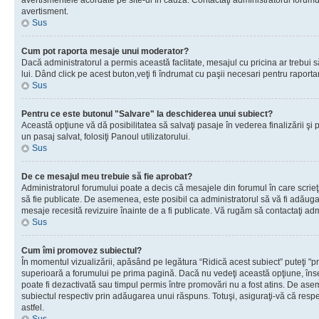
avertismentele acordate pe site-ul în cauză. Contactaţi administratorul forumulu
avertisment.
Sus
Cum pot raporta mesaje unui moderator?
Dacă administratorul a permis această faclitate, mesajul cu pricina ar trebui 
lui. Dând click pe acest buton,veţi fi îndrumat cu paşii necesari pentru raport
Sus
Pentru ce este butonul "Salvare" la deschiderea unui subiect?
Această opţiune vă dă posibilitatea să salvaţi pasaje în vederea finalizării şi pu
un pasaj salvat, folosiţi Panoul utilizatorului.
Sus
De ce mesajul meu trebuie să fie aprobat?
Administratorul forumului poate a decis că mesajele din forumul în care scrieţi
să fie publicate. De asemenea, este posibil ca administratorul să vă fi adăugat 
mesaje recesită revizuire înainte de a fi publicate. Vă rugăm să contactaţi adm
Sus
Cum îmi promovez subiectul?
În momentul vizualizării, apăsând pe legătura “Ridică acest subiect” puteţi "p
superioară a forumului pe prima pagină. Dacă nu vedeţi această opţiune, î
poate fi dezactivată sau timpul permis între promovări nu a fost atins. De as
subiectul respectiv prin adăugarea unui răspuns. Totuşi, asiguraţi-vă că respe
astfel.