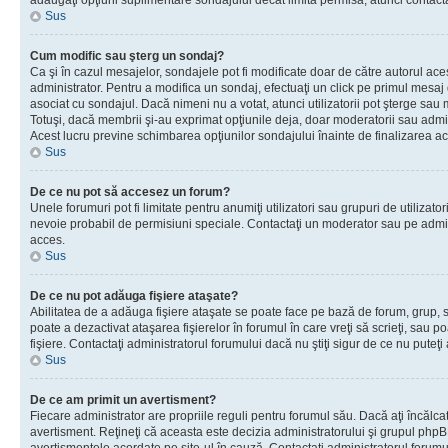
adăugaţi opţiuni suplimentare sondajului decât limita permisă, atunci contacta
Sus
Cum modific sau şterg un sondaj?
Ca şi în cazul mesajelor, sondajele pot fi modificate doar de către autorul ac
administrator. Pentru a modifica un sondaj, efectuaţi un click pe primul mesaj
asociat cu sondajul. Dacă nimeni nu a votat, atunci utilizatorii pot şterge sau 
Totuşi, dacă membrii şi-au exprimat opţiunile deja, doar moderatorii sau admini
Acest lucru previne schimbarea opţiunilor sondajului înainte de finalizarea ac
Sus
De ce nu pot să accesez un forum?
Unele forumuri pot fi limitate pentru anumiţi utilizatori sau grupuri de utilizatori
nevoie probabil de permisiuni speciale. Contactaţi un moderator sau pe admin
acces.
Sus
De ce nu pot adăuga fişiere ataşate?
Abilitatea de a adăuga fişiere ataşate se poate face pe bază de forum, grup, sa
poate a dezactivat ataşarea fişierelor în forumul în care vreţi să scrieţi, sau 
fişiere. Contactaţi administratorul forumului dacă nu ştiţi sigur de ce nu puteţi
Sus
De ce am primit un avertisment?
Fiecare administrator are propriile reguli pentru forumul său. Dacă aţi încălca
avertisment. Reţineţi că aceasta este decizia administratorului şi grupul php