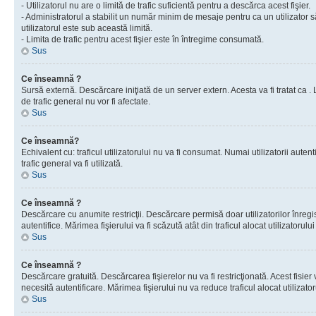
- Utilizatorul nu are o limită de trafic suficientă pentru a descărca acest fişier.
- Administratorul a stabilit un număr minim de mesaje pentru ca un utilizator s
utilizatorul este sub această limită.
- Limita de trafic pentru acest fişier este în întregime consumată.
Sus
Ce înseamnă ?
Sursă externă. Descărcare iniţiată de un server extern. Acesta va fi tratat ca . Lim
de trafic general nu vor fi afectate.
Sus
Ce înseamnă?
Echivalent cu: traficul utilizatorului nu va fi consumat. Numai utilizatorii autent
trafic general va fi utilizată.
Sus
Ce înseamnă ?
Descărcare cu anumite restricţii. Descărcare permisă doar utilizatorilor înregist
autentifice. Mărimea fişierului va fi scăzută atât din traficul alocat utilizatorului 
Sus
Ce înseamnă ?
Descărcare gratuită. Descărcarea fişierelor nu va fi restricţionată. Acest fisier 
necesită autentificare. Mărimea fişierului nu va reduce traficul alocat utilizato
Sus