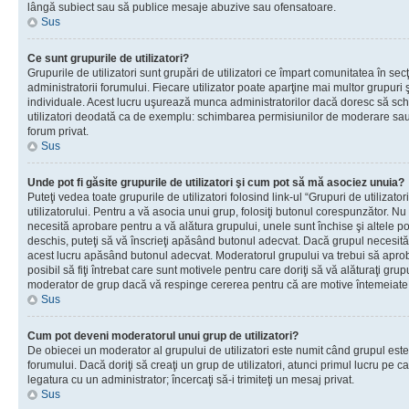
lângă subiect sau să publice mesaje abuzive sau ofensatoare.
Sus
Ce sunt grupurile de utilizatori?
Grupurile de utilizatori sunt grupări de utilizatori ce împart comunitatea în secţ
administratorii forumului. Fiecare utilizator poate aparţine mai multor grupuri 
individuale. Acest lucru uşurează munca administratorilor dacă doresc să sch
utilizatori deodată ca de exemplu: schimbarea permisiunilor de moderare sau 
forum privat.
Sus
Unde pot fi găsite grupurile de utilizatori şi cum pot să mă asociez unuia?
Puteţi vedea toate grupurile de utilizatori folosind link-ul “Grupuri de utilizato
utilizatorului. Pentru a vă asocia unui grup, folosiţi butonul corespunzător. N
necesită aprobare pentru a vă alătura grupului, unele sunt închise şi altele p
deschis, puteţi să vă înscrieţi apăsând butonul adecvat. Dacă grupul necesită
acest lucru apăsând butonul adecvat. Moderatorul grupului va trebui să apr
posibil să fiţi întrebat care sunt motivele pentru care doriţi să vă alăturaţi gru
moderator de grup dacă vă respinge cererea pentru că are motive întemeiate
Sus
Cum pot deveni moderatorul unui grup de utilizatori?
De obiecei un moderator al grupului de utilizatori este numit când grupul este
forumului. Dacă doriţi să creaţi un grup de utilizatori, atunci primul lucru pe car
legatura cu un administrator; încercaţi să-i trimiteţi un mesaj privat.
Sus