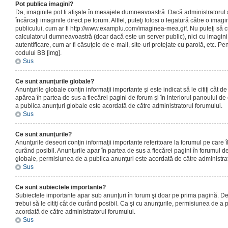
Pot publica imagini?
Da, imaginile pot fi afişate în mesajele dumneavoastră. Dacă administratorul a
încărcaţi imaginile direct pe forum. Altfel, puteţi folosi o legatură către o ima
publicului, cum ar fi http://www.examplu.com/imaginea-mea.gif. Nu puteţi să cr
calculatorul dumneavoastră (doar dacă este un server public), nici cu imagin
autentificare, cum ar fi căsuţele de e-mail, site-uri protejate cu parolă, etc. Pen
codului BB [img].
Sus
Ce sunt anunţurile globale?
Anunţurile globale conţin informaţii importante şi este indicat să le citiţi cât d
apărea în partea de sus a fiecărei pagini de forum şi în interiorul panoului de 
a publica anunţuri globale este acordată de către administratorul forumului.
Sus
Ce sunt anunţurile?
Anunţurile deseori conţin informaţii importante referitoare la forumul pe care îl 
curând posibil. Anunţurile apar în partea de sus a fiecărei pagini în forumul de
globale, permisiunea de a publica anunţuri este acordată de către administrat
Sus
Ce sunt subiectele importante?
Subiectele importante apar sub anunţuri în forum şi doar pe prima pagină. Des
trebui să le citiţi cât de curând posibil. Ca şi cu anunţurile, permisiunea de a
acordată de către administratorul forumului.
Sus