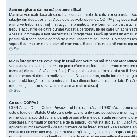
Sunt înregistrat dar nu mă pot autentifica!
Mai intâi verificaţi dacă aţi specificat corect numele de utilizator şi parola. Da
situaţie din două posibile. Dacă este activată opţiunea COPPA şi aţi specificat 
atunci va trebui să urmaţi instrucţiunile primite. Unele forumuri obligă ca utilizat
trebuie activat fie de către dumneavoastră personal, fie de către un administrat
Această informaţie a fost prezentată la înregistrare. Dacă aţi primit un email a
posibil să fi specificat o adresă de e-mail incorectă sau mesajul a fost prelucr
sigur că adresa de e-mail folosită este corectă atunci încercaţi să contactaţi u
Sus
M-am înregistrat cu ceva timp în urmă dar acum nu mă mai pot autentific
Verificaţi-vă mesajul pe care l-aţi primit când v-aţi înregistrat pentru a verifica
încercaţi din nou să vă autentificaţi. Este posibil ca un administrator să fi dezac
dumneavoastră dintr-un motiv sau altul. De asemenea, multe forumuri şterg peri
o perioadă lungă de timp pentru a reduce dimensiunea bazei de date. Dacă s-a
înregistraţi din nou şi să vă implicaţi mai mult în discuţii.
Sus
Ce este COPPA?
COPPA, sau "Child Online Privacy and Protection Act of 1998" (Actul penrtu pro
este o lege din Statele Unite care solicită site-urile care pot colecta informaţi
ani să obţină acordul scris al părinţilor sau altă metodă legală prin care tutore
colectarea informaţiilor personale de la minorul cu vârsta sub 13 ani. Dacă nu
aplicabil dumneavoastră - ca un utilizator ce se înregistrează - sau acestui site
contactaţi un consilier legal pentru asistenţă. Reţineţi că echipa phpBB nu poat