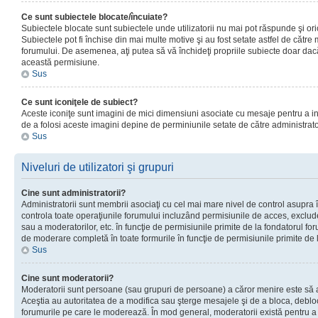
Ce sunt subiectele blocate/încuiate?
Subiectele blocate sunt subiectele unde utilizatorii nu mai pot răspunde şi or
Subiectele pot fi închise din mai multe motive şi au fost setate astfel de către
forumului. De asemenea, aţi putea să vă închideţi propriile subiecte doar dac
această permisiune.
Sus
Ce sunt iconiţele de subiect?
Aceste iconiţe sunt imagini de mici dimensiuni asociate cu mesaje pentru a ind
de a folosi aceste imagini depine de perminiunile setate de către administrato
Sus
Niveluri de utilizatori şi grupuri
Cine sunt administratorii?
Administratorii sunt membrii asociaţi cu cel mai mare nivel de control asupra în
controla toate operaţiunile forumului incluzând permisiunile de acces, excluder
sau a moderatorilor, etc. în funcţie de permisiunile primite de la fondatorul 
de moderare completă în toate formurile în funcţie de permisiunile primite de 
Sus
Cine sunt moderatorii?
Moderatorii sunt persoane (sau grupuri de persoane) a căror menire este să a
Aceştia au autoritatea de a modifica sau şterge mesajele şi de a bloca, debloc
forumurile pe care le moderează. În mod general, moderatorii există pentru a av