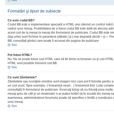
Sus
Formatări şi tipuri de subiecte
Ce este codul BB?
Codul BB este o implementare specială a HTML-ului oferind un control mărit a
cadrul unui mesaj. Posibilitatea de a folosi codul BB este dată de decizia admi
acest cod de la mesaj la mesaj din formularul de publicare. Codul BB este sim
(tag-urile) sunt închise în paranteze pătrate [ şi ] mai degrabă decât < şi >. P
BB, consultaţi ghidul care poate fi accesat din pagina de publicare.
Sus
Pot folosi HTML?
Nu. Nu se poate folosi cod HTML care să fie trimis la browser ca şi cod HTML. 
HTML sunt posibile folosind cod BB.
Sus
Ce sunt Zâmbetele?
Zâmbetele sau iconiţele emotive sunt imagini mici care pot fi folosite pentru
un cod scurt. Spre exemplu :) înseamnă vesel , :( înseamnă trist. Lista complet
consultată în formularul de publicare. Încercaţi totuşi să nu folosiţi prea mult
mesaj greu de citit şi un moderator s-ar putea hotărî să le scoată din mesaj s
asemenea, administratorul forumului poate să specifice o limită a numărului d
unui mesaj.
Sus