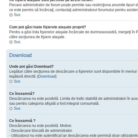
Ce fişiere ataşate sunt permise pe acest forum?
Fiecare administrator de forum poate permite sau restricţiona anumite tipuri de
ce este permis sâ încărcaţi, contactaţi administratorul forumului pentru asisten
Sus
Cum pot găsi toate fişierele ataşate proprii?
Pentru a găsi lista fişierelor ataşate încărcate de dumneavoastră, mergeţi în Pan
către secţiunea de fişiere ataşate.
Sus
Download
Unde pot găsi Download?
Legături către secţiunea de descărcare a fişierelor sunt disponibile în meniul
legătură directă: [
Download
]
Sus
Ce înseamnă?
Descărcarea nu este posibilă. Limita de trafic stabiltă de administratori în ac
sau pentru categoria afişată a fost integral consumată.
Sus
Ce înseamnă ?
Descărcarea nu este posibilă. Motive:
- Descărcare blocată de administrator.
- Utilizatorul nu este autentificat iar descărcarea este permisă doar utilizatorilo