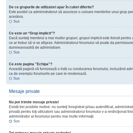
De ce grupurile de utilizatori apar în culori diferite?
Este posibil ca administratorul să asocieze o culoare membrilor unui grup pen
acestora.
Sus
Ce este un “Grup implicit”?
Dacă sunteţi membrul a mai multor grupuri, grupul implicit este folosit pentru
ce ar trebui să vi se afişeze. Administratorul forumului vă poate da permisiun
dumneavoastră de administrare.
Sus
Ce este pagina "Echipa"?
Această pagină vă furnizează o listă cu conducerea forumului, incluzând adminis
ca de exemplu forumurile pe care le moderează.
Sus
Mesaje private
Nu pot trimite mesaje private!
Există trei posibile motive: nu sunteţi înregistrat şi/sau autentificat, administ
privată pentru toţi utilizatorii sau administratorul forumului v-a restricţionat f
administrator al forumului pentru mai multe informaţii.
Sus