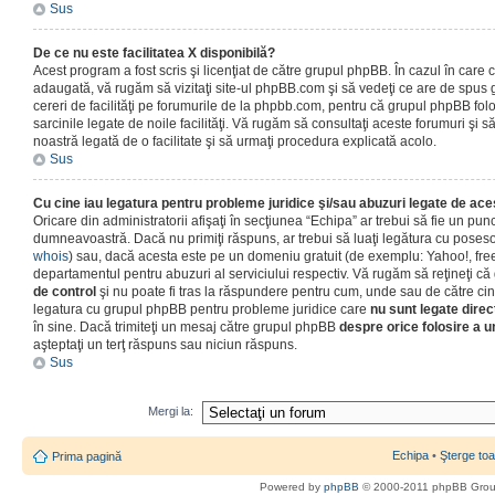
Sus
De ce nu este facilitatea X disponibilă?
Acest program a fost scris şi licenţiat de către grupul phpBB. În cazul în care co
adaugată, vă rugăm să vizitaţi site-ul phpBB.com şi să vedeţi ce are de spus
cereri de facilităţi pe forumurile de la phpbb.com, pentru că grupul phpBB fo
sarcinile legate de noile facilităţi. Vă rugăm să consultaţi aceste forumuri şi s
noastră legată de o facilitate şi să urmaţi procedura explicată acolo.
Sus
Cu cine iau legatura pentru probleme juridice şi/sau abuzuri legate de ac
Oricare din administratorii afişaţi în secţiunea “Echipa” ar trebui să fie un punc
dumneavoastră. Dacă nu primiţi răspuns, ar trebui să luaţi legătura cu poseso
whois
) sau, dacă acesta este pe un domeniu gratuit (de exemplu: Yahoo!, free
departamentul pentru abuzuri al serviciului respectiv. Vă rugăm să reţineţi 
de control
şi nu poate fi tras la răspundere pentru cum, unde sau de către cin
legatura cu grupul phpBB pentru probleme juridice care
nu sunt legate direc
în sine. Dacă trimiteţi un mesaj către grupul phpBB
despre orice folosire a un
aşteptaţi un terţ răspuns sau niciun răspuns.
Sus
Mergi la:
Echipa
•
Şterge toa
Prima pagină
Powered by
phpBB
© 2000-2011 phpBB Gro