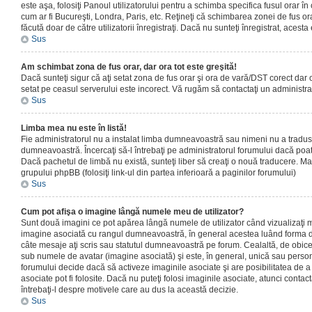
este aşa, folosiţi Panoul utilizatorului pentru a schimba specifica fusul orar în
cum ar fi Bucureşti, Londra, Paris, etc. Reţineţi că schimbarea zonei de fus orar
făcută doar de către utilizatorii înregistraţi. Dacă nu sunteţi înregistrat, aces
Sus
Am schimbat zona de fus orar, dar ora tot este greşită!
Dacă sunteţi sigur că aţi setat zona de fus orar şi ora de vară/DST corect dar o
setat pe ceasul serverului este incorect. Vă rugăm să contactaţi un administr
Sus
Limba mea nu este în listă!
Fie administratorul nu a instalat limba dumneavoastră sau nimeni nu a tradus
dumneavoastră. Încercaţi să-l întrebaţi pe administratorul forumului dacă poat
Dacă pachetul de limbă nu există, sunteţi liber să creaţi o nouă traducere. Mai 
grupului phpBB (folosiţi link-ul din partea inferioară a paginilor forumului)
Sus
Cum pot afişa o imagine lângă numele meu de utilizator?
Sunt două imagini ce pot apărea lângă numele de utilizator când vizualizaţi m
imagine asociată cu rangul dumneavoastră, în general acestea luând forma de
câte mesaje aţi scris sau statutul dumneavoastră pe forum. Cealaltă, de obic
sub numele de avatar (imagine asociată) şi este, în general, unică sau personal
forumului decide dacă să activeze imaginile asociate şi are posibilitatea de a
asociate pot fi folosite. Dacă nu puteţi folosi imaginile asociate, atunci contact
întrebaţi-l despre motivele care au dus la această decizie.
Sus