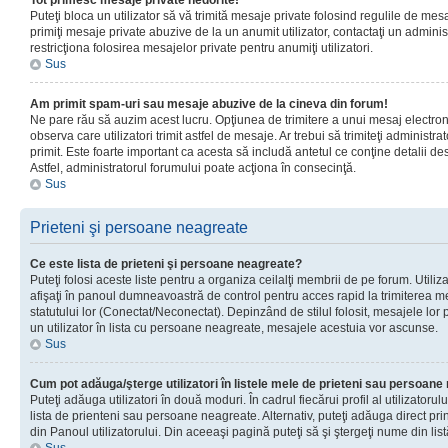
Tot primesc mesaje private nedorite!
Puteţi bloca un utilizator să vă trimită mesaje private folosind regulile de mes
primiţi mesaje private abuzive de la un anumit utilizator, contactaţi un adminis
restricţiona folosirea mesajelor private pentru anumiţi utilizatori.
Sus
Am primit spam-uri sau mesaje abuzive de la cineva din forum!
Ne pare rău să auzim acest lucru. Opţiunea de trimitere a unui mesaj electro
observa care utilizatori trimit astfel de mesaje. Ar trebui să trimiteţi administ
primit. Este foarte important ca acesta să includă antetul ce conţine detalii des
Astfel, administratorul forumului poate acţiona în consecinţă.
Sus
Prieteni şi persoane neagreate
Ce este lista de prieteni şi persoane neagreate?
Puteţi folosi aceste liste pentru a organiza ceilalţi membrii de pe forum. Utilizat
afişaţi în panoul dumneavoastră de control pentru acces rapid la trimiterea me
statutului lor (Conectat/Neconectat). Depinzând de stilul folosit, mesajele lor
un utilizator în lista cu persoane neagreate, mesajele acestuia vor ascunse.
Sus
Cum pot adăuga/şterge utilizatori în listele mele de prieteni sau persoan
Puteţi adăuga utilizatori în două moduri. În cadrul fiecărui profil al utilizatorul
lista de prienteni sau persoane neagreate. Alternativ, puteţi adăuga direct pri
din Panoul utilizatorului. Din aceeaşi pagină puteţi să şi ştergeţi nume din list