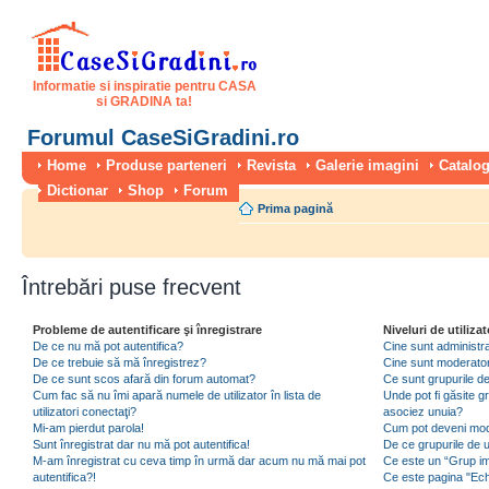
Informatie si inspiratie pentru CASA
si GRADINA ta!
Forumul CaseSiGradini.ro
Home
Produse parteneri
Revista
Galerie imagini
Catalog
Dictionar
Shop
Forum
Prima pagină
Întrebări puse frecvent
Probleme de autentificare şi înregistrare
Niveluri de utilizat
De ce nu mă pot autentifica?
Cine sunt administra
De ce trebuie să mă înregistrez?
Cine sunt moderator
De ce sunt scos afară din forum automat?
Ce sunt grupurile de 
Cum fac să nu îmi apară numele de utilizator în lista de
Unde pot fi găsite gr
utilizatori conectaţi?
asociez unuia?
Mi-am pierdut parola!
Cum pot deveni moder
Sunt înregistrat dar nu mă pot autentifica!
De ce grupurile de uti
M-am înregistrat cu ceva timp în urmă dar acum nu mă mai pot
Ce este un “Grup imp
autentifica?!
Ce este pagina "Ec