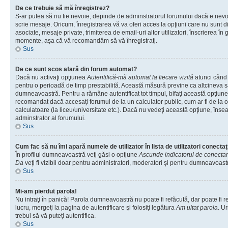
De ce trebuie să mă înregistrez?
S-ar putea să nu fie nevoie, depinde de adminstratorul forumului dacă e nevoi
scrie mesaje. Oricum, înregistrarea vă va oferi acces la opţiuni care nu sunt dis
asociate, mesaje private, trimiterea de email-uri altor utilizatori, înscrierea î
momente, aşa că vă recomandăm să vă înregistraţi.
Sus
De ce sunt scos afară din forum automat?
Dacă nu activaţi opţiunea
Autentifică-mă automat la fiecare vizită
atunci când v
pentru o perioadă de timp prestabilită. Această măsură previne ca altcineva 
dumneavoastră. Pentru a rămâne autentificat tot timpul, bifaţi această opţiune 
recomandat dacă accesaţi forumul de la un calculator public, cum ar fi de la o 
calculatoare (la liceu/universitate etc.). Dacă nu vedeţi această opţiune, îns
adminstrator al forumului.
Sus
Cum fac să nu îmi apară numele de utilizator în lista de utilizatori conectaţ
În profilul dumneavoastră veţi găsi o opţiune
Ascunde indicatorul de conecta
Da
veţi fi vizibil doar pentru administratori, moderatori şi pentru dumneavoastr
Sus
Mi-am pierdut parola!
Nu intraţi în panică! Parola dumneavoastră nu poate fi refăcută, dar poate fi r
lucru, mergeţi la pagina de autentificare şi folosiţi legătura
Am uitat parola
. Ur
trebui să vă puteţi autentifica.
Sus