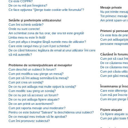
Ce este COPPA?
De ce nu mă pot înregistra?
Mesaje private
Ce face opţiunea “Şterge toate cookie-urile forumului”?
Nu pot trimite mesaj
Tot primesc mesaje 
Setările şi preferinţele utilizatorului
Am primit spam-uri 
Cum îmi schimb setările?
Orele nu sunt corecte!
Prieteni şi persoa
Am schimbat zona de fus orar, dar ora tot este greşită!
Ce este lista de pri
Limba mea nu este în listă!
Cum pot adăuga/şterg
Cum pot afişa o imagine lângă numele meu de utilizator?
persoane neagreat
Care este rangul meu şi cum il pot schimba?
De ce când folosesc legătura de email al unui utilizator îmi cere
Căutând în forumu
să mă autentific?
Cum pot să caut înt
De ce căutarea mea 
Probleme de scriere/publicare al mesajelor
De ce căutarea mea
Cum deschid un subiect în forum?
Cum pot căuta utiliz
Cum pot modifica sau şterge un mesaj?
Cum pot găsi mesaje
Cum pot să îmi adaug semnătură la mesaj?
Cum pot crea un sondaj?
Însemnarea şi însc
De ce nu pot adăuga mai multe opţiuni la sondaj?
Care este diferenţa 
Cum modific sau şterg un sondaj?
Cum mă pot înscrie 
De ce nu pot să accesez un forum?
Cum imi pot şterge î
De ce nu pot adăuga fişiere ataşate?
De ce am primit un avertisment?
Cum pot raporta mesaje unui moderator?
Fişiere ataşate
Pentru ce este butonul "Salvare" la deschiderea unui subiect?
Ce fişiere ataşate 
De ce mesajul meu trebuie să fie aprobat?
Cum pot găsi toate f
Cum îmi promovez subiectul?