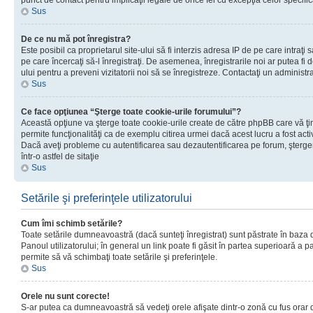
punct de contact pentru implicaţii legale de orice fel cu excepţia celor specific
Sus
De ce nu mă pot înregistra?
Este posibil ca proprietarul site-ului să fi interzis adresa IP de pe care intraţi 
pe care încercaţi să-l înregistraţi. De asemenea, înregistrarile noi ar putea fi d
ului pentru a preveni vizitatorii noi să se înregistreze. Contactaţi un administr
Sus
Ce face opţiunea “Şterge toate cookie-urile forumului”?
Această opţiune va şterge toate cookie-urile create de către phpBB care vă ţ
permite funcţionalităţi ca de exemplu citirea urmei dacă acest lucru a fost acti
Dacă aveţi probleme cu autentificarea sau dezautentificarea pe forum, şterger
într-o astfel de sitaţie
Sus
Setările şi preferinţele utilizatorului
Cum îmi schimb setările?
Toate setările dumneavoastră (dacă sunteţi înregistrat) sunt păstrate în baza de
Panoul utilizatorului; în general un link poate fi găsit în partea superioară a p
permite să vă schimbaţi toate setările şi preferinţele.
Sus
Orele nu sunt corecte!
S-ar putea ca dumneavoastră să vedeţi orele afişate dintr-o zonă cu fus orar di