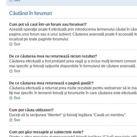
Sus
Căutând în forumuri
Cum pot să caut într-un forum sau forumuri?
Această operaţie poate fi efectuată prin introducerea termenului căutat în că
pagina unui forum sau a unui subiect. Căutarea avansată poate fi accesată fo
localizat pe toate paginile forumului.
Sus
De ce căutarea mea nu returnează niciun rezultat?
Căutarea efectuată a fost probabil prea vagă şi a inclus mulţi termeni comuni
mai specific şi folosiţi opţiunile disponibile în formularul de căutare avansată.
Sus
De ce căutarea mea returnează o pagină goală!?
Căutarea efectuată a returnat prea multe rezultate pentru webserver să le man
fiţi mai specific în termenii folosiţi şi forumurile în care căutarea este efectuată
Sus
Cum pot căuta utilizatori?
Duceţi-vă la secţiunea “Membri” şi folosiţi legătura “Caută un membru”.
Sus
Cum pot găsi mesajele şi subiectele mele?