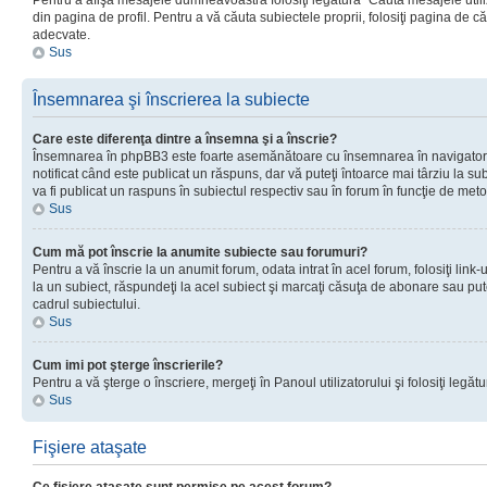
Pentru a afişa mesajele dumneavoastră folosiţi legătura “Căută mesajele utiliz
din pagina de profil. Pentru a vă căuta subiectele proprii, folosiţi pagina de c
adecvate.
Sus
Însemnarea şi înscrierea la subiecte
Care este diferenţa dintre a însemna şi a înscrie?
Însemnarea în phpBB3 este foarte asemănătoare cu însemnarea în navigator
notificat când este publicat un răspuns, dar vă puteţi întoarce mai târziu la subie
va fi publicat un raspuns în subiectul respectiv sau în forum în funcţie de meto
Sus
Cum mă pot înscrie la anumite subiecte sau forumuri?
Pentru a vă înscrie la un anumit forum, odata intrat în acel forum, folosiţi link
la un subiect, răspundeţi la acel subiect şi marcaţi căsuţa de abonare sau put
cadrul subiectului.
Sus
Cum imi pot şterge înscrierile?
Pentru a vă şterge o înscriere, mergeţi în Panoul utilizatorului şi folosiţi legătur
Sus
Fişiere ataşate