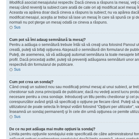
Modifică
asociat mesajulului respectiv. Dacă cineva a răspuns la mesaj, veţi 
mesaj când reveniţi la subiect care arată de cate ori aţi modificat acel mesaj 
Aceasta va apărea doar dacă cineva a răspuns la subiect; nu va apărea dacă
modificat mesajul, aceştia ar trebui să lase un mesaj în care să spună ce şi de 
normali nu pot şterge un mesaj odată ce cineva a răspuns.
Sus
Cum pot să îmi adaug semnătură la mesaj?
Pentru a adăuga o semnătură trebuie întâi să vă creaţi una folosind Panoul ut
creată, puteţi să bifaţi opţiunea
Ataşează o semnătură
din formularul de publ
Puteţi, de asemenea, să vă adăugaţi automat semnătura la toate mesajele b
profil. Dacă procedaţi astfel, puteţi să preveniţi adăugarea semnăturii unor a
respectivă din formularul de publicare.
Sus
Cum pot crea un sondaj?
Când creaţi un subiect nou sau modificaţi primul mesaj al unui subiect, ar tre
chestionar
sub zona principală de publicare; dacă nu vedeţi acest lucru probab
necesare pentru a crea sondaje. Introduceţi un titlu pentru chestionar şi cel p
corespunzător având grijă să specificaţi o opţiune pe fiecare rând. Puteţi să s
utilizatorul de poate selecta în timpul votării folosind “Opţiuni per utilizator”, v
înseamnă un sondaj permanent) şi în cele din urmă opţiunea ce pemite utilizat
Sus
De ce nu pot adăuga mai multe opţiuni la sondaj?
Limita pentru opţiunile sondajului este specificată de către administratorul fo