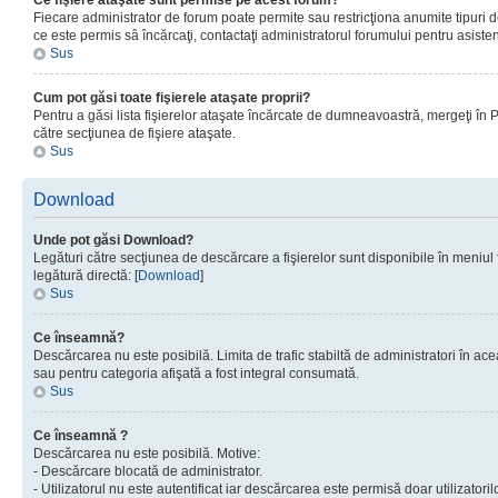
Ce fişiere ataşate sunt permise pe acest forum?
Fiecare administrator de forum poate permite sau restricţiona anumite tipuri de
ce este permis sâ încărcaţi, contactaţi administratorul forumului pentru asisten
Sus
Cum pot găsi toate fişierele ataşate proprii?
Pentru a găsi lista fişierelor ataşate încărcate de dumneavoastră, mergeţi în Pan
către secţiunea de fişiere ataşate.
Sus
Download
Unde pot găsi Download?
Legături către secţiunea de descărcare a fişierelor sunt disponibile în meniul
legătură directă: [
Download
]
Sus
Ce înseamnă?
Descărcarea nu este posibilă. Limita de trafic stabiltă de administratori în ac
sau pentru categoria afişată a fost integral consumată.
Sus
Ce înseamnă ?
Descărcarea nu este posibilă. Motive:
- Descărcare blocată de administrator.
- Utilizatorul nu este autentificat iar descărcarea este permisă doar utilizatorilo