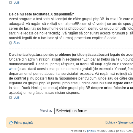
Sus
De ce nu este facilitatea X disponibilă?
Acest program a fost scris şi licenţiat de către grupul phpBB. În cazul în care co
adaugată, vă rugăm să vizitaţi site-ul phpBB.com şi să vedeţi ce are de spus
cereri de facilităţi pe forumurile de la phpbb.com, pentru că grupul phpBB fo
sarcinile legate de noile facilităţi. Vă rugăm să consultaţi aceste forumuri şi s
noastră legată de o facilitate şi să urmaţi procedura explicată acolo.
Sus
Cu cine iau legatura pentru probleme juridice şi/sau abuzuri legate de ac
Oricare din administratorii afişaţi în secţiunea “Echipa” ar trebui să fie un punc
dumneavoastră. Dacă nu primiţi răspuns, ar trebui să luaţi legătura cu poseso
whois
) sau, dacă acesta este pe un domeniu gratuit (de exemplu: Yahoo!, free
departamentul pentru abuzuri al serviciului respectiv. Vă rugăm să reţineţi 
de control
şi nu poate fi tras la răspundere pentru cum, unde sau de către cin
legatura cu grupul phpBB pentru probleme juridice care
nu sunt legate direc
în sine. Dacă trimiteţi un mesaj către grupul phpBB
despre orice folosire a un
aşteptaţi un terţ răspuns sau niciun răspuns.
Sus
Mergi la:
Echipa
•
Şterge toa
Prima pagină
Powered by
phpBB
© 2000-2011 phpBB Gro