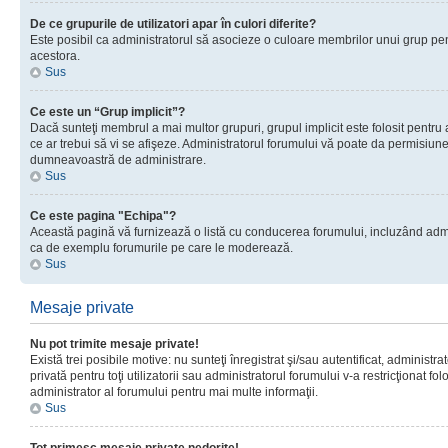
De ce grupurile de utilizatori apar în culori diferite?
Este posibil ca administratorul să asocieze o culoare membrilor unui grup pen
acestora.
Sus
Ce este un “Grup implicit”?
Dacă sunteţi membrul a mai multor grupuri, grupul implicit este folosit pentru
ce ar trebui să vi se afişeze. Administratorul forumului vă poate da permisiun
dumneavoastră de administrare.
Sus
Ce este pagina "Echipa"?
Această pagină vă furnizează o listă cu conducerea forumului, incluzând adminis
ca de exemplu forumurile pe care le moderează.
Sus
Mesaje private
Nu pot trimite mesaje private!
Există trei posibile motive: nu sunteţi înregistrat şi/sau autentificat, administ
privată pentru toţi utilizatorii sau administratorul forumului v-a restricţionat f
administrator al forumului pentru mai multe informaţii.
Sus