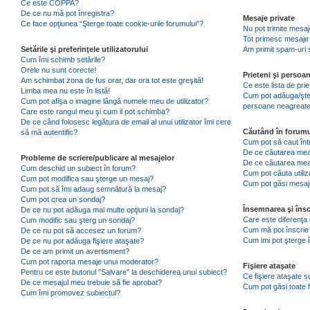
Ce este COPPA?
De ce nu mă pot înregistra?
Mesaje private
Ce face opţiunea “Şterge toate cookie-urile forumului”?
Nu pot trimite mesaj
Tot primesc mesaje 
Setările şi preferinţele utilizatorului
Am primit spam-uri 
Cum îmi schimb setările?
Orele nu sunt corecte!
Prieteni şi persoa
Am schimbat zona de fus orar, dar ora tot este greşită!
Ce este lista de pri
Limba mea nu este în listă!
Cum pot adăuga/şterg
Cum pot afişa o imagine lângă numele meu de utilizator?
persoane neagreat
Care este rangul meu şi cum il pot schimba?
De ce când folosesc legătura de email al unui utilizator îmi cere
Căutând în forumu
să mă autentific?
Cum pot să caut înt
De ce căutarea mea 
Probleme de scriere/publicare al mesajelor
De ce căutarea mea
Cum deschid un subiect în forum?
Cum pot căuta utiliz
Cum pot modifica sau şterge un mesaj?
Cum pot găsi mesaje
Cum pot să îmi adaug semnătură la mesaj?
Cum pot crea un sondaj?
Însemnarea şi însc
De ce nu pot adăuga mai multe opţiuni la sondaj?
Care este diferenţa 
Cum modific sau şterg un sondaj?
Cum mă pot înscrie 
De ce nu pot să accesez un forum?
Cum imi pot şterge î
De ce nu pot adăuga fişiere ataşate?
De ce am primit un avertisment?
Cum pot raporta mesaje unui moderator?
Fişiere ataşate
Pentru ce este butonul "Salvare" la deschiderea unui subiect?
Ce fişiere ataşate 
De ce mesajul meu trebuie să fie aprobat?
Cum pot găsi toate f
Cum îmi promovez subiectul?