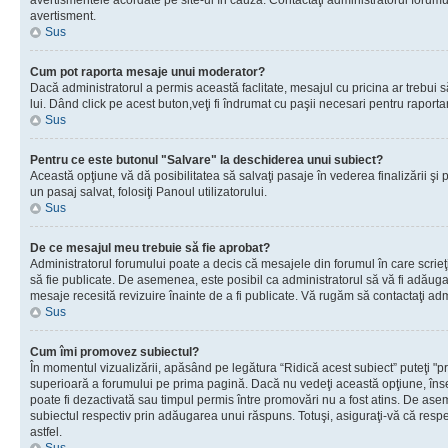
avertismentele acordate pe site-ul în cauză. Contactaţi administratorul forumulu
avertisment.
Sus
Cum pot raporta mesaje unui moderator?
Dacă administratorul a permis această faclitate, mesajul cu pricina ar trebui 
lui. Dând click pe acest buton,veţi fi îndrumat cu paşii necesari pentru raport
Sus
Pentru ce este butonul "Salvare" la deschiderea unui subiect?
Această opţiune vă dă posibilitatea să salvaţi pasaje în vederea finalizării şi pu
un pasaj salvat, folosiţi Panoul utilizatorului.
Sus
De ce mesajul meu trebuie să fie aprobat?
Administratorul forumului poate a decis că mesajele din forumul în care scrieţi
să fie publicate. De asemenea, este posibil ca administratorul să vă fi adăugat 
mesaje recesită revizuire înainte de a fi publicate. Vă rugăm să contactaţi adm
Sus
Cum îmi promovez subiectul?
În momentul vizualizării, apăsând pe legătura “Ridică acest subiect” puteţi "p
superioară a forumului pe prima pagină. Dacă nu vedeţi această opţiune, î
poate fi dezactivată sau timpul permis între promovări nu a fost atins. De as
subiectul respectiv prin adăugarea unui răspuns. Totuşi, asiguraţi-vă că respe
astfel.