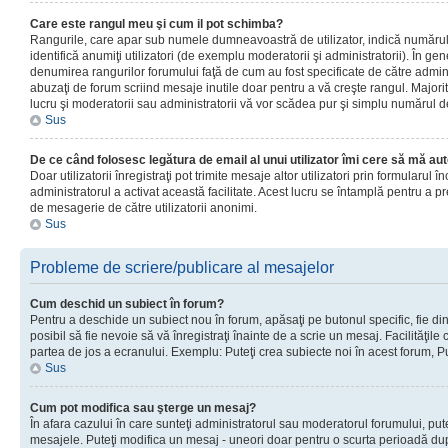
Care este rangul meu şi cum il pot schimba?
Rangurile, care apar sub numele dumneavoastră de utilizator, indică numărul 
identifică anumiţi utilizatori (de exemplu moderatorii şi administratorii). În ge
denumirea rangurilor forumului faţă de cum au fost specificate de către admin
abuzaţi de forum scriind mesaje inutile doar pentru a vă creşte rangul. Majorit
lucru şi moderatorii sau administratorii vă vor scădea pur şi simplu numărul 
Sus
De ce când folosesc legătura de email al unui utilizator îmi cere să mă aut
Doar utilizatorii înregistraţi pot trimite mesaje altor utilizatori prin formularul
administratorul a activat această facilitate. Acest lucru se întamplă pentru a p
de mesagerie de către utilizatorii anonimi.
Sus
Probleme de scriere/publicare al mesajelor
Cum deschid un subiect în forum?
Pentru a deschide un subiect nou în forum, apăsaţi pe butonul specific, fie din
posibil să fie nevoie să vă înregistraţi înainte de a scrie un mesaj. Facilităţile
partea de jos a ecranului. Exemplu: Puteţi crea subiecte noi în acest forum, Pu
Sus
Cum pot modifica sau şterge un mesaj?
În afara cazului în care sunteţi administratorul sau moderatorul forumului, put
mesajele. Puteţi modifica un mesaj - uneori doar pentru o scurta perioadă d