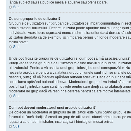
lângă subiect sau să publice mesaje abuzive sau ofensatoare.
Sus
Ce sunt grupurile de utilizatori?
Grupurile de utilizatori sunt grupări de utilizatori ce împart comunitatea în secţ
administratorii forumului. Fiecare utilizator poate aparţine mai multor grupuri 
individuale. Acest lucru uşurează munca administratorilor dacă doresc să sch
utilizatori deodată ca de exemplu: schimbarea permisiunilor de moderare sau 
forum privat.
Sus
Unde pot fi găsite grupurile de utilizatori şi cum pot să mă asociez unuia?
Puteţi vedea toate grupurile de utilizatori folosind link-ul “Grupuri de utilizato
utilizatorului. Pentru a vă asocia unui grup, folosiţi butonul corespunzător. N
necesită aprobare pentru a vă alătura grupului, unele sunt închise şi altele p
deschis, puteţi să vă înscrieţi apăsând butonul adecvat. Dacă grupul necesită
acest lucru apăsând butonul adecvat. Moderatorul grupului va trebui să apr
posibil să fiţi întrebat care sunt motivele pentru care doriţi să vă alăturaţi gru
moderator de grup dacă vă respinge cererea pentru că are motive întemeiate
Sus
Cum pot deveni moderatorul unui grup de utilizatori?
De obiecei un moderator al grupului de utilizatori este numit când grupul este
forumului. Dacă doriţi să creaţi un grup de utilizatori, atunci primul lucru pe car
legatura cu un administrator; încercaţi să-i trimiteţi un mesaj privat.
Sus