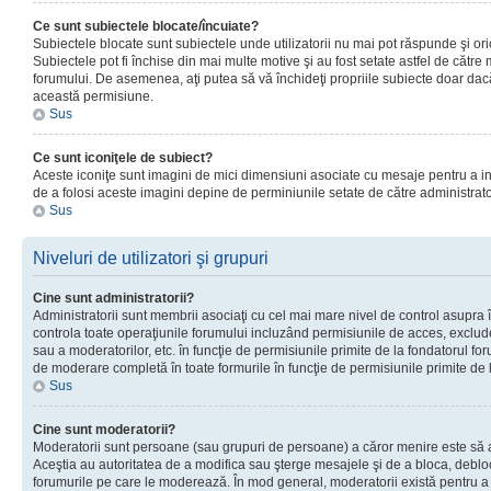
Ce sunt subiectele blocate/încuiate?
Subiectele blocate sunt subiectele unde utilizatorii nu mai pot răspunde şi or
Subiectele pot fi închise din mai multe motive şi au fost setate astfel de către
forumului. De asemenea, aţi putea să vă închideţi propriile subiecte doar dac
această permisiune.
Sus
Ce sunt iconiţele de subiect?
Aceste iconiţe sunt imagini de mici dimensiuni asociate cu mesaje pentru a ind
de a folosi aceste imagini depine de perminiunile setate de către administrato
Sus
Niveluri de utilizatori şi grupuri
Cine sunt administratorii?
Administratorii sunt membrii asociaţi cu cel mai mare nivel de control asupra în
controla toate operaţiunile forumului incluzând permisiunile de acces, excluder
sau a moderatorilor, etc. în funcţie de permisiunile primite de la fondatorul 
de moderare completă în toate formurile în funcţie de permisiunile primite de 
Sus
Cine sunt moderatorii?
Moderatorii sunt persoane (sau grupuri de persoane) a căror menire este să a
Aceştia au autoritatea de a modifica sau şterge mesajele şi de a bloca, debloc
forumurile pe care le moderează. În mod general, moderatorii există pentru a av