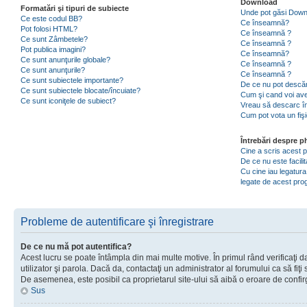
Download
Formatări şi tipuri de subiecte
Unde pot găsi Dow
Ce este codul BB?
Ce înseamnă?
Pot folosi HTML?
Ce înseamnă ?
Ce sunt Zâmbetele?
Ce înseamnă ?
Pot publica imagini?
Ce înseamnă?
Ce sunt anunţurile globale?
Ce înseamnă ?
Ce sunt anunţurile?
Ce înseamnă ?
Ce sunt subiectele importante?
De ce nu pot descăr
Ce sunt subiectele blocate/încuiate?
Cum şi cand voi ave
Ce sunt iconiţele de subiect?
Vreau să descarc în
Cum pot vota un fiş
Întrebări despre 
Cine a scris acest
De ce nu este facili
Cu cine iau legatura
legate de acest pr
Probleme de autentificare şi înregistrare
De ce nu mă pot autentifica?
Acest lucru se poate întâmpla din mai multe motive. În primul rând verificaţi d
utilizator şi parola. Dacă da, contactaţi un administrator al forumului ca să fiţi 
De asemenea, este posibil ca proprietarul site-ului să aibă o eroare de confir
Sus