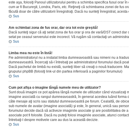
este aşa, folosiţi Panoul utilizatorului pentru a schimba specifica fusul orar în
cum ar fi Bucureşti, Londra, Paris, etc. Reţineţi că schimbarea zonei de fus orar
făcută doar de către utilizatorii înregistraţi. Dacă nu sunteţi înregistrat, aces
Sus
Am schimbat zona de fus orar, dar ora tot este greşită!
Dacă sunteţi sigur că aţi setat zona de fus orar şi ora de vară/DST corect dar o
setat pe ceasul serverului este incorect. Vă rugăm să contactaţi un administr
Sus
Limba mea nu este în listă!
Fie administratorul nu a instalat limba dumneavoastră sau nimeni nu a tradus
dumneavoastră. Încercaţi să-l întrebaţi pe administratorul forumului dacă poat
Dacă pachetul de limbă nu există, sunteţi liber să creaţi o nouă traducere. Mai 
grupului phpBB (folosiţi link-ul din partea inferioară a paginilor forumului)
Sus
Cum pot afişa o imagine lângă numele meu de utilizator?
Sunt două imagini ce pot apărea lângă numele de utilizator când vizualizaţi m
imagine asociată cu rangul dumneavoastră, în general acestea luând forma de
câte mesaje aţi scris sau statutul dumneavoastră pe forum. Cealaltă, de obic
sub numele de avatar (imagine asociată) şi este, în general, unică sau personal
forumului decide dacă să activeze imaginile asociate şi are posibilitatea de a
asociate pot fi folosite. Dacă nu puteţi folosi imaginile asociate, atunci contact
întrebaţi-l despre motivele care au dus la această decizie.
Sus