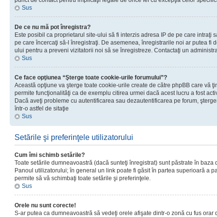
punct de contact pentru implicaţii legale de orice fel cu excepţia celor specific
Sus
De ce nu mă pot înregistra?
Este posibil ca proprietarul site-ului să fi interzis adresa IP de pe care intraţi 
pe care încercaţi să-l înregistraţi. De asemenea, înregistrarile noi ar putea fi d
ului pentru a preveni vizitatorii noi să se înregistreze. Contactaţi un administr
Sus
Ce face opţiunea “Şterge toate cookie-urile forumului”?
Această opţiune va şterge toate cookie-urile create de către phpBB care vă ţ
permite funcţionalităţi ca de exemplu citirea urmei dacă acest lucru a fost acti
Dacă aveţi probleme cu autentificarea sau dezautentificarea pe forum, şterger
într-o astfel de sitaţie
Sus
Setările şi preferinţele utilizatorului
Cum îmi schimb setările?
Toate setările dumneavoastră (dacă sunteţi înregistrat) sunt păstrate în baza de
Panoul utilizatorului; în general un link poate fi găsit în partea superioară a p
permite să vă schimbaţi toate setările şi preferinţele.
Sus
Orele nu sunt corecte!
S-ar putea ca dumneavoastră să vedeţi orele afişate dintr-o zonă cu fus orar di