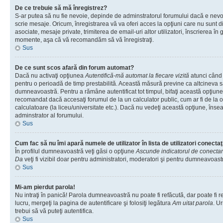
De ce trebuie să mă înregistrez?
S-ar putea să nu fie nevoie, depinde de adminstratorul forumului dacă e nevoi
scrie mesaje. Oricum, înregistrarea vă va oferi acces la opţiuni care nu sunt dis
asociate, mesaje private, trimiterea de email-uri altor utilizatori, înscrierea î
momente, aşa că vă recomandăm să vă înregistraţi.
Sus
De ce sunt scos afară din forum automat?
Dacă nu activaţi opţiunea
Autentifică-mă automat la fiecare vizită
atunci când v
pentru o perioadă de timp prestabilită. Această măsură previne ca altcineva 
dumneavoastră. Pentru a rămâne autentificat tot timpul, bifaţi această opţiune 
recomandat dacă accesaţi forumul de la un calculator public, cum ar fi de la o 
calculatoare (la liceu/universitate etc.). Dacă nu vedeţi această opţiune, îns
adminstrator al forumului.
Sus
Cum fac să nu îmi apară numele de utilizator în lista de utilizatori conectaţ
În profilul dumneavoastră veţi găsi o opţiune
Ascunde indicatorul de conecta
Da
veţi fi vizibil doar pentru administratori, moderatori şi pentru dumneavoastr
Sus
Mi-am pierdut parola!
Nu intraţi în panică! Parola dumneavoastră nu poate fi refăcută, dar poate fi r
lucru, mergeţi la pagina de autentificare şi folosiţi legătura
Am uitat parola
. Ur
trebui să vă puteţi autentifica.
Sus