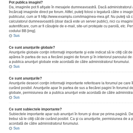
Pot publica imagini?
Da, imaginile pot fi afişate în mesajele dumneavoastră. Dacă administratorul a
încărcaţi imaginile direct pe forum. Altfel, puteţi folosi o legatură către o ima
publicului, cum ar fi http://www.examplu.com/imaginea-mea.gif. Nu puteţi să cr
calculatorul dumneavoastră (doar dacă este un server public), nici cu imagin
autentificare, cum ar fi căsuţele de e-mail, site-uri protejate cu parolă, etc. Pen
codului BB [img].
Sus
Ce sunt anunţurile globale?
Anunţurile globale conţin informaţii importante şi este indicat să le citiţi cât d
apărea în partea de sus a fiecărei pagini de forum şi în interiorul panoului de 
a publica anunţuri globale este acordată de către administratorul forumului.
Sus
Ce sunt anunţurile?
Anunţurile deseori conţin informaţii importante referitoare la forumul pe care îl 
curând posibil. Anunţurile apar în partea de sus a fiecărei pagini în forumul de
globale, permisiunea de a publica anunţuri este acordată de către administrat
Sus
Ce sunt subiectele importante?
Subiectele importante apar sub anunţuri în forum şi doar pe prima pagină. Des
trebui să le citiţi cât de curând posibil. Ca şi cu anunţurile, permisiunea de a
acordată de către administratorul forumului.
Sus