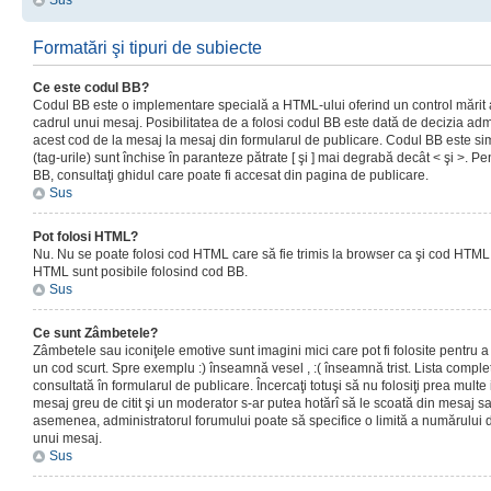
Sus
Formatări şi tipuri de subiecte
Ce este codul BB?
Codul BB este o implementare specială a HTML-ului oferind un control mărit a
cadrul unui mesaj. Posibilitatea de a folosi codul BB este dată de decizia admi
acest cod de la mesaj la mesaj din formularul de publicare. Codul BB este sim
(tag-urile) sunt închise în paranteze pătrate [ şi ] mai degrabă decât < şi >. P
BB, consultaţi ghidul care poate fi accesat din pagina de publicare.
Sus
Pot folosi HTML?
Nu. Nu se poate folosi cod HTML care să fie trimis la browser ca şi cod HTML. 
HTML sunt posibile folosind cod BB.
Sus
Ce sunt Zâmbetele?
Zâmbetele sau iconiţele emotive sunt imagini mici care pot fi folosite pentru
un cod scurt. Spre exemplu :) înseamnă vesel , :( înseamnă trist. Lista complet
consultată în formularul de publicare. Încercaţi totuşi să nu folosiţi prea mult
mesaj greu de citit şi un moderator s-ar putea hotărî să le scoată din mesaj s
asemenea, administratorul forumului poate să specifice o limită a numărului d
unui mesaj.
Sus