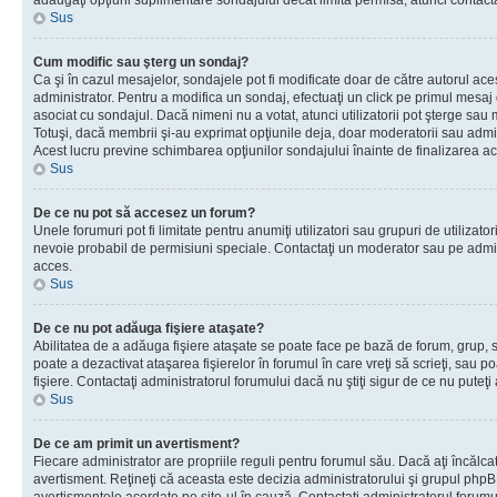
adăugaţi opţiuni suplimentare sondajului decât limita permisă, atunci contacta
Sus
Cum modific sau şterg un sondaj?
Ca şi în cazul mesajelor, sondajele pot fi modificate doar de către autorul ac
administrator. Pentru a modifica un sondaj, efectuaţi un click pe primul mesaj
asociat cu sondajul. Dacă nimeni nu a votat, atunci utilizatorii pot şterge sau 
Totuşi, dacă membrii şi-au exprimat opţiunile deja, doar moderatorii sau admini
Acest lucru previne schimbarea opţiunilor sondajului înainte de finalizarea ac
Sus
De ce nu pot să accesez un forum?
Unele forumuri pot fi limitate pentru anumiţi utilizatori sau grupuri de utilizatori
nevoie probabil de permisiuni speciale. Contactaţi un moderator sau pe admin
acces.
Sus
De ce nu pot adăuga fişiere ataşate?
Abilitatea de a adăuga fişiere ataşate se poate face pe bază de forum, grup, sa
poate a dezactivat ataşarea fişierelor în forumul în care vreţi să scrieţi, sau 
fişiere. Contactaţi administratorul forumului dacă nu ştiţi sigur de ce nu puteţi
Sus
De ce am primit un avertisment?
Fiecare administrator are propriile reguli pentru forumul său. Dacă aţi încălca
avertisment. Reţineţi că aceasta este decizia administratorului şi grupul php