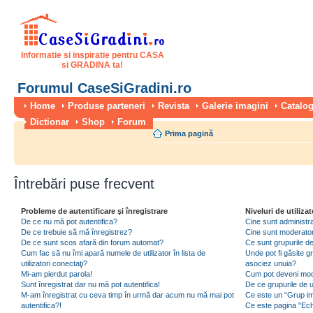
Informatie si inspiratie pentru CASA
si GRADINA ta!
Forumul CaseSiGradini.ro
Home
Produse parteneri
Revista
Galerie imagini
Catalog
Dictionar
Shop
Forum
Prima pagină
Întrebări puse frecvent
Probleme de autentificare şi înregistrare
Niveluri de utilizat
De ce nu mă pot autentifica?
Cine sunt administra
De ce trebuie să mă înregistrez?
Cine sunt moderator
De ce sunt scos afară din forum automat?
Ce sunt grupurile de 
Cum fac să nu îmi apară numele de utilizator în lista de
Unde pot fi găsite gr
utilizatori conectaţi?
asociez unuia?
Mi-am pierdut parola!
Cum pot deveni moder
Sunt înregistrat dar nu mă pot autentifica!
De ce grupurile de uti
M-am înregistrat cu ceva timp în urmă dar acum nu mă mai pot
Ce este un “Grup imp
autentifica?!
Ce este pagina "Ec