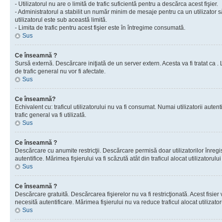
- Utilizatorul nu are o limită de trafic suficientă pentru a descărca acest fişier.
- Administratorul a stabilit un număr minim de mesaje pentru ca un utilizator s
utilizatorul este sub această limită.
- Limita de trafic pentru acest fişier este în întregime consumată.
Sus
Ce înseamnă ?
Sursă externă. Descărcare iniţiată de un server extern. Acesta va fi tratat ca . Lim
de trafic general nu vor fi afectate.
Sus
Ce înseamnă?
Echivalent cu: traficul utilizatorului nu va fi consumat. Numai utilizatorii autent
trafic general va fi utilizată.
Sus
Ce înseamnă ?
Descărcare cu anumite restricţii. Descărcare permisă doar utilizatorilor înregist
autentifice. Mărimea fişierului va fi scăzută atât din traficul alocat utilizatorului 
Sus
Ce înseamnă ?
Descărcare gratuită. Descărcarea fişierelor nu va fi restricţionată. Acest fisier 
necesită autentificare. Mărimea fişierului nu va reduce traficul alocat utilizato
Sus