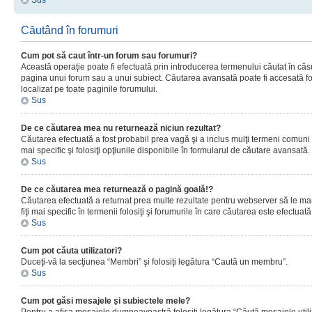
Sus
Căutând în forumuri
Cum pot să caut într-un forum sau forumuri?
Această operaţie poate fi efectuată prin introducerea termenului căutat în că
pagina unui forum sau a unui subiect. Căutarea avansată poate fi accesată fo
localizat pe toate paginile forumului.
Sus
De ce căutarea mea nu returnează niciun rezultat?
Căutarea efectuată a fost probabil prea vagă şi a inclus mulţi termeni comuni
mai specific şi folosiţi opţiunile disponibile în formularul de căutare avansată.
Sus
De ce căutarea mea returnează o pagină goală!?
Căutarea efectuată a returnat prea multe rezultate pentru webserver să le man
fiţi mai specific în termenii folosiţi şi forumurile în care căutarea este efectuată
Sus
Cum pot căuta utilizatori?
Duceţi-vă la secţiunea “Membri” şi folosiţi legătura “Caută un membru”.
Sus
Cum pot găsi mesajele şi subiectele mele?