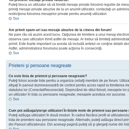
Tot primesc mesaje private nedorite!
Puteţi bloca un utilizator să vă trimită mesaje private folosind regulile de mes
primiţi mesaje private abuzive de la un anumit utilizator, contactaţi un adminis
restricţiona folosirea mesajelor private pentru anumiţi utilizatori.
Sus
Am primit spam-uri sau mesaje abuzive de la cineva din forum!
Ne pare rău să auzim acest lucru. Opţiunea de trimitere a unui mesaj electro
observa care utilizatori trimit astfel de mesaje. Ar trebui să trimiteţi administ
primit. Este foarte important ca acesta să includă antetul ce conţine detalii des
Astfel, administratorul forumului poate acţiona în consecinţă.
Sus
Prieteni şi persoane neagreate
Ce este lista de prieteni şi persoane neagreate?
Puteţi folosi aceste liste pentru a organiza ceilalţi membrii de pe forum. Utilizat
afişaţi în panoul dumneavoastră de control pentru acces rapid la trimiterea me
statutului lor (Conectat/Neconectat). Depinzând de stilul folosit, mesajele lor
un utilizator în lista cu persoane neagreate, mesajele acestuia vor ascunse.
Sus
Cum pot adăuga/şterge utilizatori în listele mele de prieteni sau persoan
Puteţi adăuga utilizatori în două moduri. În cadrul fiecărui profil al utilizatorul
lista de prienteni sau persoane neagreate. Alternativ, puteţi adăuga direct pri
din Panoul utilizatorului. Din aceeaşi pagină puteţi să şi ştergeţi nume din list