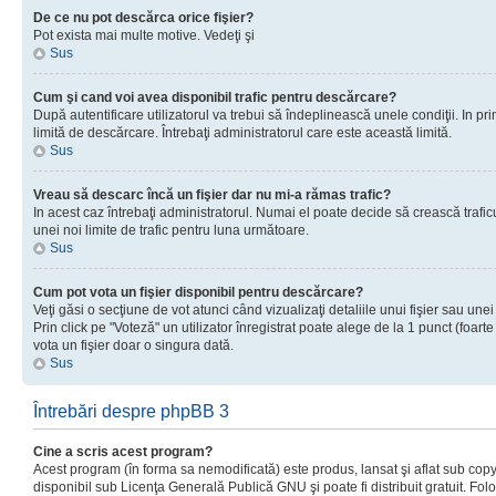
De ce nu pot descărca orice fişier?
Pot exista mai multe motive. Vedeţi şi
Sus
Cum şi cand voi avea disponibil trafic pentru descărcare?
După autentificare utilizatorul va trebui să îndeplinească unele condiţii. In prim
limită de descărcare. Întrebaţi administratorul care este această limită.
Sus
Vreau să descarc încă un fişier dar nu mi-a rămas trafic?
In acest caz întrebaţi administratorul. Numai el poate decide să crească trafic
unei noi limite de trafic pentru luna următoare.
Sus
Cum pot vota un fişier disponibil pentru descărcare?
Veţi găsi o secţiune de vot atunci când vizualizaţi detaliile unui fişier sau unei
Prin click pe "Voteză" un utilizator înregistrat poate alege de la 1 punct (foarte
vota un fişier doar o singura dată.
Sus
Întrebări despre phpBB 3
Cine a scris acest program?
Acest program (în forma sa nemodificată) este produs, lansat şi aflat sub copy
disponibil sub Licenţa Generală Publică GNU şi poate fi distribuit gratuit. Folos