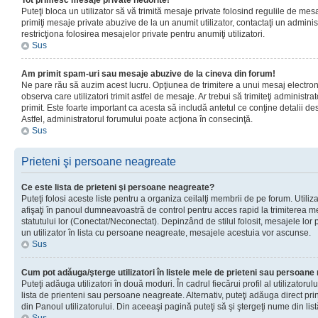
Tot primesc mesaje private nedorite!
Puteţi bloca un utilizator să vă trimită mesaje private folosind regulile de mes
primiţi mesaje private abuzive de la un anumit utilizator, contactaţi un adminis
restricţiona folosirea mesajelor private pentru anumiţi utilizatori.
Sus
Am primit spam-uri sau mesaje abuzive de la cineva din forum!
Ne pare rău să auzim acest lucru. Opţiunea de trimitere a unui mesaj electro
observa care utilizatori trimit astfel de mesaje. Ar trebui să trimiteţi administ
primit. Este foarte important ca acesta să includă antetul ce conţine detalii des
Astfel, administratorul forumului poate acţiona în consecinţă.
Sus
Prieteni şi persoane neagreate
Ce este lista de prieteni şi persoane neagreate?
Puteţi folosi aceste liste pentru a organiza ceilalţi membrii de pe forum. Utilizat
afişaţi în panoul dumneavoastră de control pentru acces rapid la trimiterea me
statutului lor (Conectat/Neconectat). Depinzând de stilul folosit, mesajele lor
un utilizator în lista cu persoane neagreate, mesajele acestuia vor ascunse.
Sus
Cum pot adăuga/şterge utilizatori în listele mele de prieteni sau persoan
Puteţi adăuga utilizatori în două moduri. În cadrul fiecărui profil al utilizatorul
lista de prienteni sau persoane neagreate. Alternativ, puteţi adăuga direct pri
din Panoul utilizatorului. Din aceeaşi pagină puteţi să şi ştergeţi nume din list