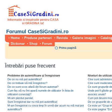
Informatie si inspiratie pentru CASA
si GRADINA ta!
Forumul CaseSiGradini.ro
Home
Produse parteneri
Revista
Galerie imagini
Catalog
Dictionar
Shop
Forum
Prima pagină
Întrebări puse frecvent
Probleme de autentificare şi înregistrare
Niveluri de utilizat
De ce nu mă pot autentifica?
Cine sunt administra
De ce trebuie să mă înregistrez?
Cine sunt moderator
De ce sunt scos afară din forum automat?
Ce sunt grupurile de 
Cum fac să nu îmi apară numele de utilizator în lista de
Unde pot fi găsite gr
utilizatori conectaţi?
asociez unuia?
Mi-am pierdut parola!
Cum pot deveni moder
Sunt înregistrat dar nu mă pot autentifica!
De ce grupurile de uti
M-am înregistrat cu ceva timp în urmă dar acum nu mă mai pot
Ce este un “Grup imp
autentifica?!
Ce este pagina "Ec