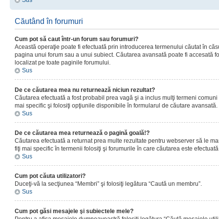
Sus
Căutând în forumuri
Cum pot să caut într-un forum sau forumuri?
Această operaţie poate fi efectuată prin introducerea termenului căutat în că
pagina unui forum sau a unui subiect. Căutarea avansată poate fi accesată fo
localizat pe toate paginile forumului.
Sus
De ce căutarea mea nu returnează niciun rezultat?
Căutarea efectuată a fost probabil prea vagă şi a inclus mulţi termeni comuni
mai specific şi folosiţi opţiunile disponibile în formularul de căutare avansată.
Sus
De ce căutarea mea returnează o pagină goală!?
Căutarea efectuată a returnat prea multe rezultate pentru webserver să le man
fiţi mai specific în termenii folosiţi şi forumurile în care căutarea este efectuată
Sus
Cum pot căuta utilizatori?
Duceţi-vă la secţiunea “Membri” şi folosiţi legătura “Caută un membru”.
Sus
Cum pot găsi mesajele şi subiectele mele?