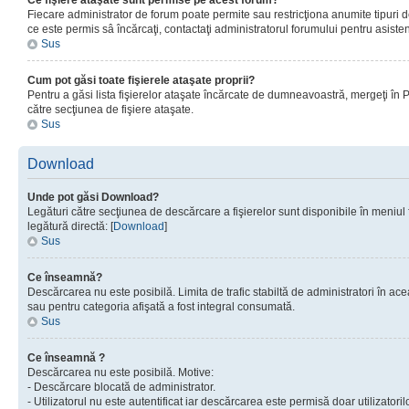
Ce fişiere ataşate sunt permise pe acest forum?
Fiecare administrator de forum poate permite sau restricţiona anumite tipuri de
ce este permis sâ încărcaţi, contactaţi administratorul forumului pentru asisten
Sus
Cum pot găsi toate fişierele ataşate proprii?
Pentru a găsi lista fişierelor ataşate încărcate de dumneavoastră, mergeţi în Pan
către secţiunea de fişiere ataşate.
Sus
Download
Unde pot găsi Download?
Legături către secţiunea de descărcare a fişierelor sunt disponibile în meniul
legătură directă: [
Download
]
Sus
Ce înseamnă?
Descărcarea nu este posibilă. Limita de trafic stabiltă de administratori în ac
sau pentru categoria afişată a fost integral consumată.
Sus
Ce înseamnă ?
Descărcarea nu este posibilă. Motive:
- Descărcare blocată de administrator.
- Utilizatorul nu este autentificat iar descărcarea este permisă doar utilizatorilo