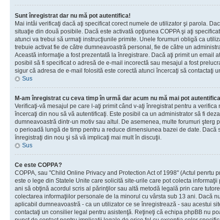
Sunt înregistrat dar nu mă pot autentifica!
Mai intâi verificaţi dacă aţi specificat corect numele de utilizator şi parola. Da
situaţie din două posibile. Dacă este activată opţiunea COPPA şi aţi specificat 
atunci va trebui să urmaţi instrucţiunile primite. Unele forumuri obligă ca utilizat
trebuie activat fie de către dumneavoastră personal, fie de către un administrat
Această informaţie a fost prezentată la înregistrare. Dacă aţi primit un email a
posibil să fi specificat o adresă de e-mail incorectă sau mesajul a fost prelucr
sigur că adresa de e-mail folosită este corectă atunci încercaţi să contactaţi u
Sus
M-am înregistrat cu ceva timp în urmă dar acum nu mă mai pot autentific
Verificaţi-vă mesajul pe care l-aţi primit când v-aţi înregistrat pentru a verifica
încercaţi din nou să vă autentificaţi. Este posibil ca un administrator să fi dezac
dumneavoastră dintr-un motiv sau altul. De asemenea, multe forumuri şterg peri
o perioadă lungă de timp pentru a reduce dimensiunea bazei de date. Dacă s-a
înregistraţi din nou şi să vă implicaţi mai mult în discuţii.
Sus
Ce este COPPA?
COPPA, sau "Child Online Privacy and Protection Act of 1998" (Actul penrtu pro
este o lege din Statele Unite care solicită site-urile care pot colecta informaţi
ani să obţină acordul scris al părinţilor sau altă metodă legală prin care tutore
colectarea informaţiilor personale de la minorul cu vârsta sub 13 ani. Dacă nu
aplicabil dumneavoastră - ca un utilizator ce se înregistrează - sau acestui site
contactaţi un consilier legal pentru asistenţă. Reţineţi că echipa phpBB nu poat