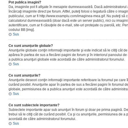
Pot publica imagini?
Da, imaginile pot fi afişate în mesajele dumneavoastră. Dacă administratorul a
încărcaţi imaginile direct pe forum. Altfel, puteţi folosi o legatură către o ima
publicului, cum ar fi http://www.examplu.com/imaginea-mea.gif. Nu puteţi să cr
calculatorul dumneavoastră (doar dacă este un server public), nici cu imagin
autentificare, cum ar fi căsuţele de e-mail, site-uri protejate cu parolă, etc. Pen
codului BB [img].
Sus
Ce sunt anunţurile globale?
Anunţurile globale conţin informaţii importante şi este indicat să le citiţi cât d
apărea în partea de sus a fiecărei pagini de forum şi în interiorul panoului de 
a publica anunţuri globale este acordată de către administratorul forumului.
Sus
Ce sunt anunţurile?
Anunţurile deseori conţin informaţii importante referitoare la forumul pe care îl 
curând posibil. Anunţurile apar în partea de sus a fiecărei pagini în forumul de
globale, permisiunea de a publica anunţuri este acordată de către administrat
Sus
Ce sunt subiectele importante?
Subiectele importante apar sub anunţuri în forum şi doar pe prima pagină. Des
trebui să le citiţi cât de curând posibil. Ca şi cu anunţurile, permisiunea de a
acordată de către administratorul forumului.
Sus