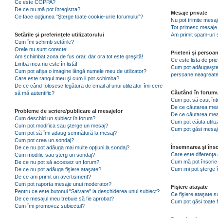
Ce este COPPA?
De ce nu mă pot înregistra?
Mesaje private
Ce face opţiunea “Şterge toate cookie-urile forumului”?
Nu pot trimite mesaj
Tot primesc mesaje 
Setările şi preferinţele utilizatorului
Am primit spam-uri 
Cum îmi schimb setările?
Orele nu sunt corecte!
Prieteni şi persoa
Am schimbat zona de fus orar, dar ora tot este greşită!
Ce este lista de pri
Limba mea nu este în listă!
Cum pot adăuga/şterg
Cum pot afişa o imagine lângă numele meu de utilizator?
persoane neagreat
Care este rangul meu şi cum il pot schimba?
De ce când folosesc legătura de email al unui utilizator îmi cere
Căutând în forumu
să mă autentific?
Cum pot să caut înt
De ce căutarea mea 
Probleme de scriere/publicare al mesajelor
De ce căutarea mea
Cum deschid un subiect în forum?
Cum pot căuta utiliz
Cum pot modifica sau şterge un mesaj?
Cum pot găsi mesaje
Cum pot să îmi adaug semnătură la mesaj?
Cum pot crea un sondaj?
Însemnarea şi însc
De ce nu pot adăuga mai multe opţiuni la sondaj?
Care este diferenţa 
Cum modific sau şterg un sondaj?
Cum mă pot înscrie 
De ce nu pot să accesez un forum?
Cum imi pot şterge î
De ce nu pot adăuga fişiere ataşate?
De ce am primit un avertisment?
Cum pot raporta mesaje unui moderator?
Fişiere ataşate
Pentru ce este butonul "Salvare" la deschiderea unui subiect?
Ce fişiere ataşate 
De ce mesajul meu trebuie să fie aprobat?
Cum pot găsi toate f
Cum îmi promovez subiectul?