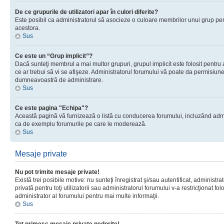
De ce grupurile de utilizatori apar în culori diferite?
Este posibil ca administratorul să asocieze o culoare membrilor unui grup pen
acestora.
Sus
Ce este un “Grup implicit”?
Dacă sunteţi membrul a mai multor grupuri, grupul implicit este folosit pentru
ce ar trebui să vi se afişeze. Administratorul forumului vă poate da permisiun
dumneavoastră de administrare.
Sus
Ce este pagina "Echipa"?
Această pagină vă furnizează o listă cu conducerea forumului, incluzând adminis
ca de exemplu forumurile pe care le moderează.
Sus
Mesaje private
Nu pot trimite mesaje private!
Există trei posibile motive: nu sunteţi înregistrat şi/sau autentificat, administ
privată pentru toţi utilizatorii sau administratorul forumului v-a restricţionat f
administrator al forumului pentru mai multe informaţii.
Sus