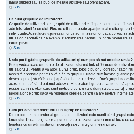
lângă subiect sau să publice mesaje abuzive sau ofensatoare.
Sus
Ce sunt grupurile de utilizatori?
Grupurile de utilizatori sunt grupări de utilizatori ce împart comunitatea în secţ
administratorii forumului. Fiecare utilizator poate aparţine mai multor grupuri 
individuale. Acest lucru uşurează munca administratorilor dacă doresc să sch
utilizatori deodată ca de exemplu: schimbarea permisiunilor de moderare sau 
forum privat.
Sus
Unde pot fi găsite grupurile de utilizatori şi cum pot să mă asociez unuia?
Puteţi vedea toate grupurile de utilizatori folosind link-ul “Grupuri de utilizato
utilizatorului. Pentru a vă asocia unui grup, folosiţi butonul corespunzător. N
necesită aprobare pentru a vă alătura grupului, unele sunt închise şi altele p
deschis, puteţi să vă înscrieţi apăsând butonul adecvat. Dacă grupul necesită
acest lucru apăsând butonul adecvat. Moderatorul grupului va trebui să apr
posibil să fiţi întrebat care sunt motivele pentru care doriţi să vă alăturaţi gru
moderator de grup dacă vă respinge cererea pentru că are motive întemeiate
Sus
Cum pot deveni moderatorul unui grup de utilizatori?
De obiecei un moderator al grupului de utilizatori este numit când grupul este
forumului. Dacă doriţi să creaţi un grup de utilizatori, atunci primul lucru pe car
legatura cu un administrator; încercaţi să-i trimiteţi un mesaj privat.
Sus