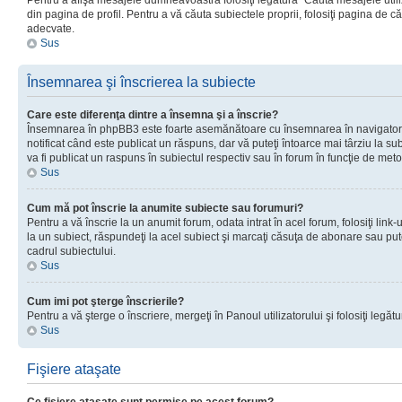
Pentru a afişa mesajele dumneavoastră folosiţi legătura “Căută mesajele utiliz
din pagina de profil. Pentru a vă căuta subiectele proprii, folosiţi pagina de c
adecvate.
Sus
Însemnarea şi înscrierea la subiecte
Care este diferenţa dintre a însemna şi a înscrie?
Însemnarea în phpBB3 este foarte asemănătoare cu însemnarea în navigator
notificat când este publicat un răspuns, dar vă puteţi întoarce mai târziu la subie
va fi publicat un raspuns în subiectul respectiv sau în forum în funcţie de meto
Sus
Cum mă pot înscrie la anumite subiecte sau forumuri?
Pentru a vă înscrie la un anumit forum, odata intrat în acel forum, folosiţi link
la un subiect, răspundeţi la acel subiect şi marcaţi căsuţa de abonare sau put
cadrul subiectului.
Sus
Cum imi pot şterge înscrierile?
Pentru a vă şterge o înscriere, mergeţi în Panoul utilizatorului şi folosiţi legătur
Sus
Fişiere ataşate