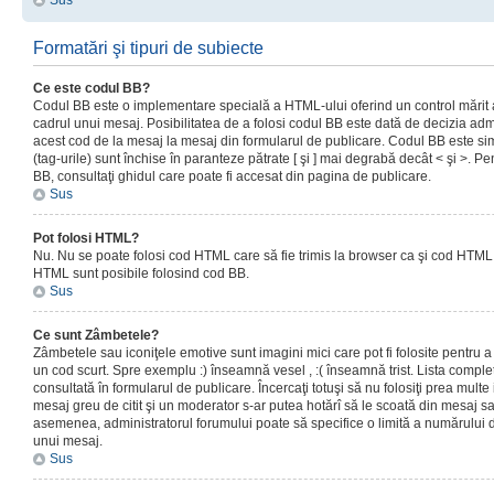
Sus
Formatări şi tipuri de subiecte
Ce este codul BB?
Codul BB este o implementare specială a HTML-ului oferind un control mărit a
cadrul unui mesaj. Posibilitatea de a folosi codul BB este dată de decizia admi
acest cod de la mesaj la mesaj din formularul de publicare. Codul BB este sim
(tag-urile) sunt închise în paranteze pătrate [ şi ] mai degrabă decât < şi >. P
BB, consultaţi ghidul care poate fi accesat din pagina de publicare.
Sus
Pot folosi HTML?
Nu. Nu se poate folosi cod HTML care să fie trimis la browser ca şi cod HTML. 
HTML sunt posibile folosind cod BB.
Sus
Ce sunt Zâmbetele?
Zâmbetele sau iconiţele emotive sunt imagini mici care pot fi folosite pentru
un cod scurt. Spre exemplu :) înseamnă vesel , :( înseamnă trist. Lista complet
consultată în formularul de publicare. Încercaţi totuşi să nu folosiţi prea mult
mesaj greu de citit şi un moderator s-ar putea hotărî să le scoată din mesaj s
asemenea, administratorul forumului poate să specifice o limită a numărului d
unui mesaj.
Sus