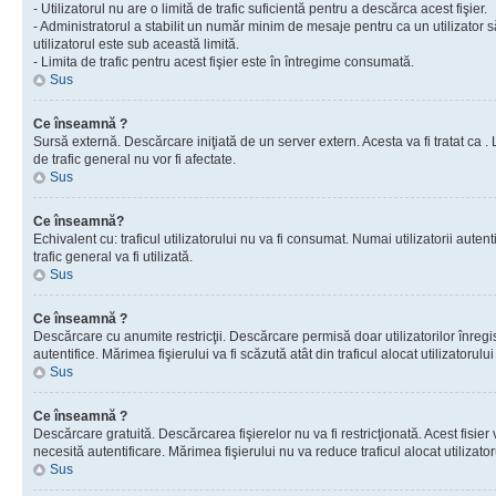
- Utilizatorul nu are o limită de trafic suficientă pentru a descărca acest fişier.
- Administratorul a stabilit un număr minim de mesaje pentru ca un utilizator s
utilizatorul este sub această limită.
- Limita de trafic pentru acest fişier este în întregime consumată.
Sus
Ce înseamnă ?
Sursă externă. Descărcare iniţiată de un server extern. Acesta va fi tratat ca . Lim
de trafic general nu vor fi afectate.
Sus
Ce înseamnă?
Echivalent cu: traficul utilizatorului nu va fi consumat. Numai utilizatorii autent
trafic general va fi utilizată.
Sus
Ce înseamnă ?
Descărcare cu anumite restricţii. Descărcare permisă doar utilizatorilor înregist
autentifice. Mărimea fişierului va fi scăzută atât din traficul alocat utilizatorului 
Sus
Ce înseamnă ?
Descărcare gratuită. Descărcarea fişierelor nu va fi restricţionată. Acest fisier 
necesită autentificare. Mărimea fişierului nu va reduce traficul alocat utilizato
Sus