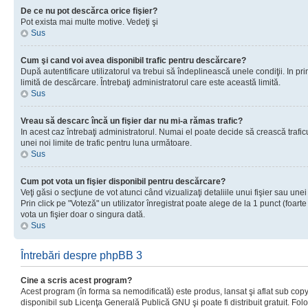
De ce nu pot descărca orice fişier?
Pot exista mai multe motive. Vedeţi şi
Sus
Cum şi cand voi avea disponibil trafic pentru descărcare?
După autentificare utilizatorul va trebui să îndeplinească unele condiţii. In prim
limită de descărcare. Întrebaţi administratorul care este această limită.
Sus
Vreau să descarc încă un fişier dar nu mi-a rămas trafic?
In acest caz întrebaţi administratorul. Numai el poate decide să crească trafic
unei noi limite de trafic pentru luna următoare.
Sus
Cum pot vota un fişier disponibil pentru descărcare?
Veţi găsi o secţiune de vot atunci când vizualizaţi detaliile unui fişier sau unei
Prin click pe "Voteză" un utilizator înregistrat poate alege de la 1 punct (foarte
vota un fişier doar o singura dată.
Sus
Întrebări despre phpBB 3
Cine a scris acest program?
Acest program (în forma sa nemodificată) este produs, lansat şi aflat sub copy
disponibil sub Licenţa Generală Publică GNU şi poate fi distribuit gratuit. Folos