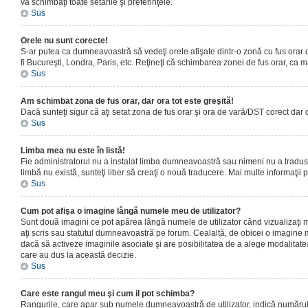
vă schimbaţi toate setările şi preferinţele.
Sus
Orele nu sunt corecte!
S-ar putea ca dumneavoastră să vedeţi orele afişate dintr-o zonă cu fus orar dif
fi Bucureşti, Londra, Paris, etc. Reţineţi că schimbarea zonei de fus orar, ca maj
Sus
Am schimbat zona de fus orar, dar ora tot este greşită!
Dacă sunteţi sigur că aţi setat zona de fus orar şi ora de vară/DST corect dar 
Sus
Limba mea nu este în listă!
Fie administratorul nu a instalat limba dumneavoastră sau nimeni nu a tradus 
limbă nu există, sunteţi liber să creaţi o nouă traducere. Mai multe informaţii po
Sus
Cum pot afişa o imagine lângă numele meu de utilizator?
Sunt două imagini ce pot apărea lângă numele de utilizator când vizualizaţi 
aţi scris sau statutul dumneavoastră pe forum. Cealaltă, de obicei o imagine 
dacă să activeze imaginile asociate şi are posibilitatea de a alege modalitatea 
care au dus la această decizie.
Sus
Care este rangul meu şi cum il pot schimba?
Rangurile, care apar sub numele dumneavoastră de utilizator, indică numărul de