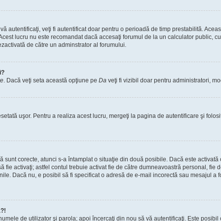
vă autentificaţi, veţi fi autentificat doar pentru o perioadă de timp prestabilită. A
. Acest lucru nu este recomandat dacă accesaţi forumul de la un calculator public, cum 
ezactivată de către un adminstrator al forumului.
i?
re
. Dacă veţi seta această opţiune pe
Da
veţi fi vizibil doar pentru administratori, 
setată uşor. Pentru a realiza acest lucru, mergeţi la pagina de autentificare şi folosi
acă sunt corecte, atunci s-a întamplat o situaţie din două posibile. Dacă este activată
 să fie activaţi; astfel contul trebuie activat fie de către dumneavoastră personal, fie
iunile. Dacă nu, e posibil să fi specificat o adresă de e-mail incorectă sau mesajul a
a?!
a numele de utilizator şi parola; apoi încercaţi din nou să vă autentificaţi. Este posib