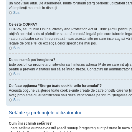
un motiv sau altul. De asemenea, multe forumuri şterg periodic utilizatorii ca
vă implicaţi mai mult în discuţii.
Sus
Ce este COPPA?
COPPA, sau "Child Online Privacy and Protection Act of 1998" (Actul penrtu prot
obţină acordul scris al părinţilor sau altă metodă legală prin care tutorele le
- ca un utilizator ce se înregistrează - sau acestui site pe care încercaţi să vă
legale de orice fel cu excepţia celor specificate mai jos.
Sus
De ce nu mă pot înregistra?
Este posibil ca proprietarul site-ului să fi interzis adresa IP de pe care intraţi
pentru a preveni vizitatorii noi să se înregistreze. Contactaţi un administrator 
Sus
Ce face opţiunea “Şterge toate cookie-urile forumului”?
Această opţiune va şterge toate cookie-urile create de către phpBB care vă ţin
aveţi probleme cu autentificarea sau dezautentificarea pe forum, ştergerea cook
Sus
Setările şi preferinţele utilizatorului
Cum îmi schimb setările?
Toate setările dumneavoastră (dacă sunteţi înregistrat) sunt păstrate în baza de