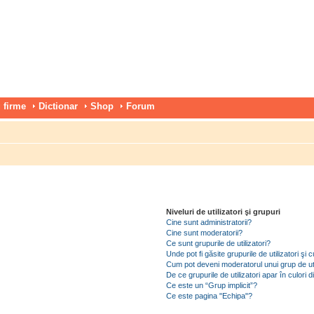
 firme
Dictionar
Shop
Forum
Niveluri de utilizatori şi grupuri
Cine sunt administratorii?
Cine sunt moderatorii?
Ce sunt grupurile de utilizatori?
Unde pot fi găsite grupurile de utilizatori ş
Cum pot deveni moderatorul unui grup de uti
De ce grupurile de utilizatori apar în culori di
Ce este un “Grup implicit”?
Ce este pagina "Echipa"?