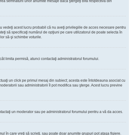
rea semnăturii unor anumite mesaje dacă ştergeţi bifa respectivă din
 vedeţi acest lucru probabil că nu aveţi privilegiile de acces necesare pentru
teţi să specificaţi numărul de opţiuni pe care utilizatorul de poate selecta în
lor să-şi schimbe voturile.
ât limita permisă, atunci contactaţi administratorul forumului.
ctuaţi un click pe primul mesaj din subiect; acesta este întotdeauna asociat cu
oderatorii sau administratorii îl pot modifica sau şterge. Acest lucru previne
 Contactaţi un moderator sau pe administratorul forumului pentru a vă da acces.
ul în care vreţi să scrieţi, sau poate doar anumite grupuri pot ataşa fişiere.