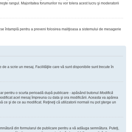
eşte rangul. Majoritatea forumurilor nu vor tolera acest lucru şi moderatorii
lucru se întamplă pentru a preveni folosirea maliţioasa a sistemului de mesagerie
 de a scrie un mesaj. Facilităţile care vă sunt disponibile sunt trecute în
 doar pentru o scurta perioadă după publicare - apăsând butonul
Modifică
 modificat acel mesaj împreuna cu data şi ora modificării. Aceasta va apărea
e şi de ce au modificat. Reţineţi că utilizatorii normali nu pot şterge un
emnătură
din formularul de publicare pentru a vă adăuga semnătura. Puteţi,