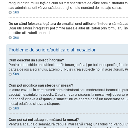
rangurilor forumului faţă de cum au fost specificate de către administratorul f
sau administratorii vă vor scădea pur şi simplu numărul de mesaje scrise.
Sus
De ce când folosesc legătura de email al unui utilizator îmi cere să mă aut
Doar utilizatorii înregistraţi pot trimite mesaje altor utilizatori prin formular
de către utilizatorii anonimi.
Sus
Probleme de scriere/publicare al mesajelor
Cum deschid un subiect în forum?
Pentru a deschide un subiect nou în forum, apăsaţi pe butonul specific, fie din f
partea de jos a ecranului. Exemplu: Puteţi crea subiecte noi în acest forum, Pu
Sus
Cum pot modifica sau şterge un mesaj?
În afara cazului în care sunteţi administratorul sau moderatorul forumului, p
asociat mesajulului respectiv. Dacă cineva a răspuns la mesaj, veţi observa o 
doar dacă cineva a răspuns la subiect; nu va apărea dacă un moderator sau admi
mesaj odată ce cineva a răspuns.
Sus
Cum pot să îmi adaug semnătură la mesaj?
Pentru a adăuga o semnătură trebuie întâi să vă creaţi una folosind Panoul uti