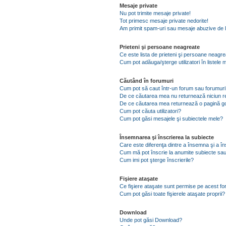
Mesaje private
Nu pot trimite mesaje private!
Tot primesc mesaje private nedorite!
Am primit spam-uri sau mesaje abuzive de l
Prieteni şi persoane neagreate
Ce este lista de prieteni şi persoane neagr
Cum pot adăuga/şterge utilizatori în listel
Căutând în forumuri
Cum pot să caut într-un forum sau forumuri
De ce căutarea mea nu returnează niciun re
De ce căutarea mea returnează o pagină g
Cum pot căuta utilizatori?
Cum pot găsi mesajele şi subiectele mele?
Însemnarea şi înscrierea la subiecte
Care este diferenţa dintre a însemna şi a în
Cum mă pot înscrie la anumite subiecte sau
Cum imi pot şterge înscrierile?
Fişiere ataşate
Ce fişiere ataşate sunt permise pe acest f
Cum pot găsi toate fişierele ataşate proprii?
Download
Unde pot găsi Download?