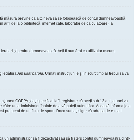
ceastă măsură previne ca altcineva să se folosească de contul dumneavoastră.
ar fi de la o bibliotecă, internet cafe, laborator de calculatoare (la
moderatori şi pentru dumneavoastră. Veţi fi numărat ca utilizator ascuns.
ţi legătura
Am uitat parola
. Urmaţi instrucţiunile şi în scurt timp ar trebui să vă
 opţiunea COPPA şi aţi specificat la înregistrare că aveţi sub 13 ani, atunci va
 de către un administrator înainte de a vă puteţi autentifica. Această informaţie a
 fost prelucrat de un filtru de spam. Daca sunteţi sigur că adresa de e-mail
il ca un administrator să fi dezactivat sau să fi şters contul dumneavoastră dintr-