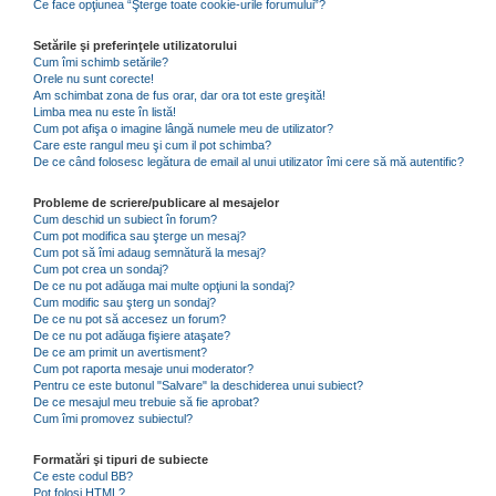
Ce face opţiunea “Şterge toate cookie-urile forumului”?
Setările şi preferinţele utilizatorului
Cum îmi schimb setările?
Orele nu sunt corecte!
Am schimbat zona de fus orar, dar ora tot este greşită!
Limba mea nu este în listă!
Cum pot afişa o imagine lângă numele meu de utilizator?
Care este rangul meu şi cum il pot schimba?
De ce când folosesc legătura de email al unui utilizator îmi cere să mă autentific?
Probleme de scriere/publicare al mesajelor
Cum deschid un subiect în forum?
Cum pot modifica sau şterge un mesaj?
Cum pot să îmi adaug semnătură la mesaj?
Cum pot crea un sondaj?
De ce nu pot adăuga mai multe opţiuni la sondaj?
Cum modific sau şterg un sondaj?
De ce nu pot să accesez un forum?
De ce nu pot adăuga fişiere ataşate?
De ce am primit un avertisment?
Cum pot raporta mesaje unui moderator?
Pentru ce este butonul "Salvare" la deschiderea unui subiect?
De ce mesajul meu trebuie să fie aprobat?
Cum îmi promovez subiectul?
Formatări şi tipuri de subiecte
Ce este codul BB?
Pot folosi HTML?