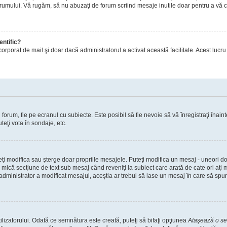
orumului. Vă rugăm, să nu abuzaţi de forum scriind mesaje inutile doar pentru a vă cr
entific?
ul încorporat de mail şi doar dacă administratorul a activat această facilitate. Acest 
orum, fie pe ecranul cu subiecte. Este posibil să fie nevoie să vă înregistraţi înainte
teţi vota în sondaje, etc.
uteţi modifica sau şterge doar propriile mesajele. Puteţi modifica un mesaj - uneori
mică secţiune de text sub mesaj când reveniţi la subiect care arată de cate ori aţi
nistrator a modificat mesajul, aceştia ar trebui să lase un mesaj în care să spună c
lizatorului. Odată ce semnătura este creată, puteţi să bifaţi opţiunea
Ataşează o s