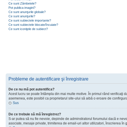
Ce sunt Zâmbetele?
Pot publica imagini?
Ce sunt anunţurile globale?
Ce sunt anunţurile?
Ce sunt subiectele importante?
Ce sunt subiectele blocate/încuiate?
Ce sunt iconiţele de subiect?
Probleme de autentificare şi înregistrare
De ce nu mă pot autentifica?
Acest lucru se poate întâmpla din mai multe motive. În primul rând verificaţi dac
asemenea, este posibil ca proprietarul site-ului să aibă o eroare de confirgur
Sus
De ce trebuie să mă înregistrez?
S-ar putea să nu fie nevoie, depinde de adminstratorul forumului dacă e nevoie 
asociate, mesaje private, trimiterea de email-uri altor utilizatori, înscrierea