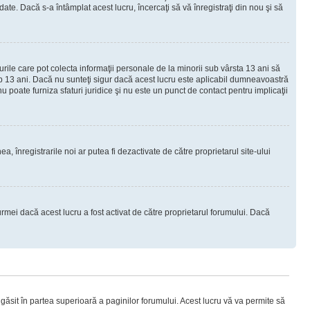
e. Dacă s-a întâmplat acest lucru, încercaţi să vă înregistraţi din nou şi să
urile care pot colecta informaţii personale de la minorii sub vârsta 13 ani să
sub 13 ani. Dacă nu sunteţi sigur dacă acest lucru este aplicabil dumneavoastră
nu poate furniza sfaturi juridice şi nu este un punct de contact pentru implicaţii
ea, înregistrarile noi ar putea fi dezactivate de către proprietarul site-ului
rmei dacă acest lucru a fost activat de către proprietarul forumului. Dacă
i găsit în partea superioară a paginilor forumului. Acest lucru vă va permite să