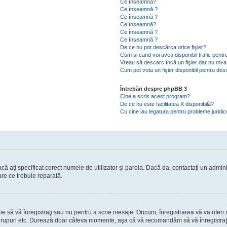
Ce înseamnă?
Ce înseamnă ?
Ce înseamnă ?
Ce înseamnă?
Ce înseamnă ?
Ce înseamnă ?
De ce nu pot descărca orice fişier?
Cum şi cand voi avea disponibil trafic pent
Vreau să descarc încă un fişier dar nu mi-a
Cum pot vota un fişier disponibil pentru de
Întrebări despre phpBB 3
Cine a scris acest program?
De ce nu este facilitatea X disponibilă?
Cu cine iau legatura pentru probleme juridi
ă aţi specificat corect numele de utilizator şi parola. Dacă da, contactaţi un administ
are ce trebuie reparată.
să vă înregistraţi sau nu pentru a scrie mesaje. Oricum, înregistrarea vă va oferi ac
 în grupuri etc. Durează doar câteva momente, aşa că vă recomandăm să vă înregistraţ