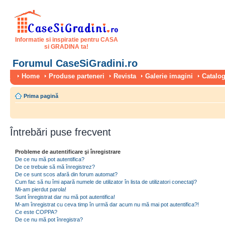
Informatie si inspiratie pentru CASA
si GRADINA ta!
Forumul CaseSiGradini.ro
Home
Produse parteneri
Revista
Galerie imagini
Catalog
Prima pagină
Întrebări puse frecvent
Probleme de autentificare şi înregistrare
De ce nu mă pot autentifica?
De ce trebuie să mă înregistrez?
De ce sunt scos afară din forum automat?
Cum fac să nu îmi apară numele de utilizator în lista de utilizatori conectaţi?
Mi-am pierdut parola!
Sunt înregistrat dar nu mă pot autentifica!
M-am înregistrat cu ceva timp în urmă dar acum nu mă mai pot autentifica?!
Ce este COPPA?
De ce nu mă pot înregistra?