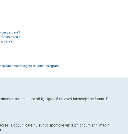
ru descărcare?
 rămas trafic?
scărcare?
ce şi/sau abuzuri legate de acest program?
rator al forumului ca să fiţi sigur că nu aveţi interdicţie pe forum. De
ces la opţiuni care nu sunt disponibile vizitatorilor cum ar fi imagini
i.