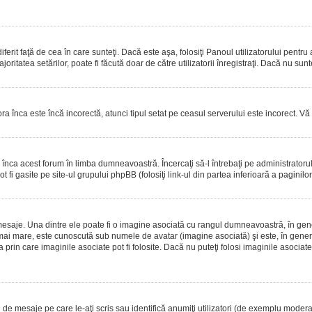
erit faţă de cea în care sunteţi. Dacă este aşa, folosiţi Panoul utilizatorului pentru
oritatea setărilor, poate fi făcută doar de către utilizatorii înregistraţi. Dacă nu sun
ora înca este încă incorectă, atunci tipul setat pe ceasul serverului este incorect. 
înca acest forum în limba dumneavoastră. Încercaţi să-l întrebaţi pe administrator
t fi gasite pe site-ul grupului phpBB (folosiţi link-ul din partea inferioară a paginilo
mesaje. Una dintre ele poate fi o imagine asociată cu rangul dumneavoastră, în gen
mai mare, este cunoscută sub numele de avatar (imagine asociată) şi este, în general
prin care imaginile asociate pot fi folosite. Dacă nu puteţi folosi imaginile asociate,
 mesaje pe care le-aţi scris sau identifică anumiţi utilizatori (de exemplu moderato