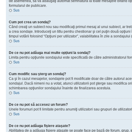
de asemenea, să vă adăugaţi automat semnătura la toate mesajele bifând opţiu
formularul de publicare.
Sus
Cum pot crea un sondaj?
Când creaţi un subiect nou sau modificaţi primul mesaj al unui subiect, ar tre
a crea sondaje. Introduceţi un titlu pentru chestionar şi cel puţin două opţiuni
timpul votării folosind “Opţiuni per utilizator”, valabilitatea în zile a sondaju
Sus
De ce nu pot adăuga mai multe opţiuni la sondaj?
Limita pentru opţiunile sondajului este specificată de către administratorul fo
Sus
Cum modific sau şterg un sondaj?
Ca şi în cazul mesajelor, sondajele pot fi modificate doar de către autorul ac
sondajul. Dacă nimeni nu a votat, atunci utilizatorii pot şterge sau modifica or
schimbarea opţiunilor sondajului înainte de finalizarea acestuia.
Sus
De ce nu pot să accesez un forum?
Unele forumuri pot fi limitate pentru anumiţi utilizatori sau grupuri de utiliza
Sus
De ce nu pot adăuga fişiere ataşate?
Abilitatea de a adăuga fişiere ataşate se poate face pe bază de forum, grup, sau