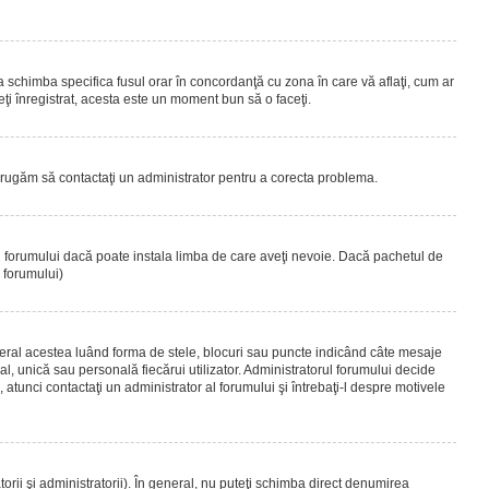
 a schimba specifica fusul orar în concordanţă cu zona în care vă aflaţi, cum ar
teţi înregistrat, acesta este un moment bun să o faceţi.
Vă rugăm să contactaţi un administrator pentru a corecta problema.
ul forumului dacă poate instala limba de care aveţi nevoie. Dacă pachetul de
r forumului)
eral acestea luând forma de stele, blocuri sau puncte indicând câte mesaje
, unică sau personală fiecărui utilizator. Administratorul forumului decide
 atunci contactaţi un administrator al forumului şi întrebaţi-l despre motivele
rii şi administratorii). În general, nu puteţi schimba direct denumirea