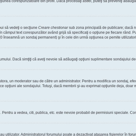
nea corespunzătoare din profil. Dacă procedaţi astfel, puteţi să preveniţi adăuga
bui să vedeţi o secţiune
Creare chestionar
sub zona principală de publicare; dacă nu
 în câmpul text corespunzător având grijă să specificaţi o opţiune pe fiecare rând. Pu
lui (0 înseamnă un sondaj permanent) şi în cele din urmă opţiunea ce pemite utilizatori
rumului. Dacă simţiţi că aveţi nevoie să adăugaţi opţiuni suplimentare sondajului dec
estora, un moderator sau de către un administrator. Pentru a modifica un sondaj, efe
ice opţiuni ale sondajului. Totuşi, dacă membrii şi-au exprimat opţiunile deja, doar m
tori. Pentru a vedea, citi, publica, etc. este nevoie probabil de permisiuni speciale.
 utilizator. Administratorul forumului poate a dezactivat ataşarea fişierelor în forum