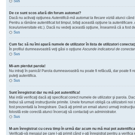
Sus
De ce sunt scos afară din forum automat?
Dacă nu activaţi opţiunea
Autentifică-mă automat la fiecare vizită
atunci când 
Pentru a rămâne autentificat tot timpul, bifaţi această opţiune la autentificare
liceu/universitate etc.). Dacă nu vedeţi această opţiune, înseamnă că a fost d
Sus
Cum fac să nu îmi apară numele de utilizator în lista de utilizatori conectaţ
În profilul dumneavoastră veţi găsi o opţiune
Ascunde indicatorul de conecta
Sus
Mi-am pierdut parola!
Nu intraţi în panică! Parola dumneavoastră nu poate fi refăcută, dar poate fi re
puteţi autentifica.
Sus
Sunt înregistrat dar nu mă pot autentifica!
Mai intâi verificaţi dacă aţi specificat corect numele de utilizator şi parola. D
trebui să urmaţi instrucţiunile primite. Unele forumuri obligă ca utilizatorii noi
fost prezentată la înregistrare. Dacă aţi primit un email atunci urmaţi instrucţ
folosită este corectă atunci încercaţi să contactaţi un administrator.
Sus
M-am înregistrat cu ceva timp în urmă dar acum nu mă mai pot autentific
Verificaţi-vă mesajul pe care l-aţi primit când v-aţi înregistrat pentru a verific