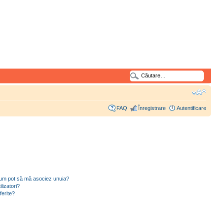
FAQ
Înregistrare
Autentificare
i cum pot să mă asociez unuia?
lizatori?
ferite?