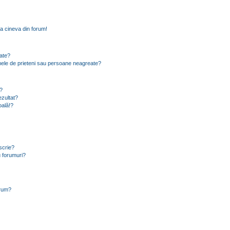
a cineva din forum!
eate?
e mele de prieteni sau persoane neagreate?
?
zultat?
oală!?
scrie?
 forumuri?
orum?