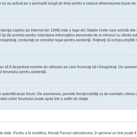
re nu au activat pe o perioadă lungă de timp pentru a reduce dimensiunea bazei de dat
ecţia copiilor pe Internet din 1998) este o lege din Statele Unite care solicită site-
gal îşi dă acordul pentru colectarea informaţiilor personale de la minorul cu vârsta 
 înregistraţi, contactaţi un consilier legal pentru asistenţă. Reţineţi că echipa phpBB 
 sau să fi dezactivat numele de utilizator pe care încercaţi să-l înregistraţi. De asemen
al forumului pentru asistenţă.
 autentificat pe forum. De asemenea, permite funcţionalităţi ca de exemplu citirea u
ie-urilor forumului poate ajuta într-o astfel de sitaţie
 date. Pentru a le modifica, folosiţi Panoul utilizatorului; în general un link poate f