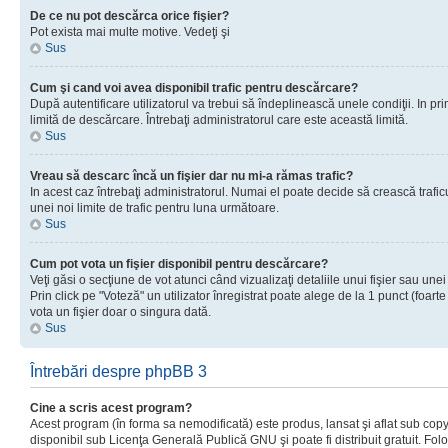
De ce nu pot descărca orice fişier?
Pot exista mai multe motive. Vedeţi şi
Sus
Cum şi cand voi avea disponibil trafic pentru descărcare?
După autentificare utilizatorul va trebui să îndeplinească unele condiţii. In prim
limită de descărcare. Întrebaţi administratorul care este această limită.
Sus
Vreau să descarc încă un fişier dar nu mi-a rămas trafic?
In acest caz întrebaţi administratorul. Numai el poate decide să crească trafic
unei noi limite de trafic pentru luna următoare.
Sus
Cum pot vota un fişier disponibil pentru descărcare?
Veţi găsi o secţiune de vot atunci când vizualizaţi detaliile unui fişier sau unei
Prin click pe "Voteză" un utilizator înregistrat poate alege de la 1 punct (foarte
vota un fişier doar o singura dată.
Sus
Întrebări despre phpBB 3
Cine a scris acest program?
Acest program (în forma sa nemodificată) este produs, lansat şi aflat sub copy
disponibil sub Licenţa Generală Publică GNU şi poate fi distribuit gratuit. Folos