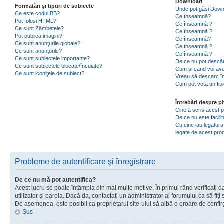
Download
Formatări şi tipuri de subiecte
Unde pot găsi Dow
Ce este codul BB?
Ce înseamnă?
Pot folosi HTML?
Ce înseamnă ?
Ce sunt Zâmbetele?
Ce înseamnă ?
Pot publica imagini?
Ce înseamnă?
Ce sunt anunţurile globale?
Ce înseamnă ?
Ce sunt anunţurile?
Ce înseamnă ?
Ce sunt subiectele importante?
De ce nu pot descăr
Ce sunt subiectele blocate/încuiate?
Cum şi cand voi ave
Ce sunt iconiţele de subiect?
Vreau să descarc în
Cum pot vota un fiş
Întrebări despre 
Cine a scris acest
De ce nu este facili
Cu cine iau legatura
legate de acest pr
Probleme de autentificare şi înregistrare
De ce nu mă pot autentifica?
Acest lucru se poate întâmpla din mai multe motive. În primul rând verificaţi d
utilizator şi parola. Dacă da, contactaţi un administrator al forumului ca să fiţi 
De asemenea, este posibil ca proprietarul site-ului să aibă o eroare de confir
Sus