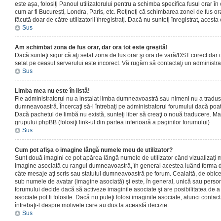
este aşa, folosiţi Panoul utilizatorului pentru a schimba specifica fusul orar în
cum ar fi Bucureşti, Londra, Paris, etc. Reţineţi că schimbarea zonei de fus orar
făcută doar de către utilizatorii înregistraţi. Dacă nu sunteţi înregistrat, aces
Sus
Am schimbat zona de fus orar, dar ora tot este greşită!
Dacă sunteţi sigur că aţi setat zona de fus orar şi ora de vară/DST corect dar o
setat pe ceasul serverului este incorect. Vă rugăm să contactaţi un administr
Sus
Limba mea nu este în listă!
Fie administratorul nu a instalat limba dumneavoastră sau nimeni nu a tradus
dumneavoastră. Încercaţi să-l întrebaţi pe administratorul forumului dacă poat
Dacă pachetul de limbă nu există, sunteţi liber să creaţi o nouă traducere. Mai 
grupului phpBB (folosiţi link-ul din partea inferioară a paginilor forumului)
Sus
Cum pot afişa o imagine lângă numele meu de utilizator?
Sunt două imagini ce pot apărea lângă numele de utilizator când vizualizaţi m
imagine asociată cu rangul dumneavoastră, în general acestea luând forma de
câte mesaje aţi scris sau statutul dumneavoastră pe forum. Cealaltă, de obic
sub numele de avatar (imagine asociată) şi este, în general, unică sau personal
forumului decide dacă să activeze imaginile asociate şi are posibilitatea de a
asociate pot fi folosite. Dacă nu puteţi folosi imaginile asociate, atunci contact
întrebaţi-l despre motivele care au dus la această decizie.
Sus