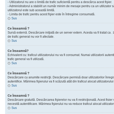
- Utilizatorul nu are o limită de trafic suficientă pentru a descărca acest fişier.
- Administratorul a stabilit un număr minim de mesaje pentru ca un utilizator s
utilizatorul este sub această limită.
- Limita de trafic pentru acest fişier este în întregime consumată.
Sus
Ce înseamnă ?
Sursă externă. Descărcare iniţiată de un server extern. Acesta va fi tratat ca . Lim
de trafic general nu vor fi afectate.
Sus
Ce înseamnă?
Echivalent cu: traficul utilizatorului nu va fi consumat. Numai utilizatorii autent
trafic general va fi utilizată.
Sus
Ce înseamnă ?
Descărcare cu anumite restricţii. Descărcare permisă doar utilizatorilor înregist
autentifice. Mărimea fişierului va fi scăzută atât din traficul alocat utilizatorului 
Sus
Ce înseamnă ?
Descărcare gratuită. Descărcarea fişierelor nu va fi restricţionată. Acest fisier 
necesită autentificare. Mărimea fişierului nu va reduce traficul alocat utilizato
Sus