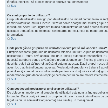
lângă subiect sau să publice mesaje abuzive sau ofensatoare.
Sus
Ce sunt grupurile de utilizatori?
Grupurile de utilizatori sunt grupări de utilizatori ce împart comunitatea în secţ
administratorii forumului. Fiecare utilizator poate aparţine mai multor grupuri 
individuale. Acest lucru uşurează munca administratorilor dacă doresc să sch
utilizatori deodată ca de exemplu: schimbarea permisiunilor de moderare sau 
forum privat.
Sus
Unde pot fi găsite grupurile de utilizatori şi cum pot să mă asociez unuia?
Puteţi vedea toate grupurile de utilizatori folosind link-ul “Grupuri de utilizato
utilizatorului. Pentru a vă asocia unui grup, folosiţi butonul corespunzător. N
necesită aprobare pentru a vă alătura grupului, unele sunt închise şi altele p
deschis, puteţi să vă înscrieţi apăsând butonul adecvat. Dacă grupul necesită
acest lucru apăsând butonul adecvat. Moderatorul grupului va trebui să apr
posibil să fiţi întrebat care sunt motivele pentru care doriţi să vă alăturaţi gru
moderator de grup dacă vă respinge cererea pentru că are motive întemeiate
Sus
Cum pot deveni moderatorul unui grup de utilizatori?
De obiecei un moderator al grupului de utilizatori este numit când grupul este
forumului. Dacă doriţi să creaţi un grup de utilizatori, atunci primul lucru pe car
legatura cu un administrator; încercaţi să-i trimiteţi un mesaj privat.
Sus