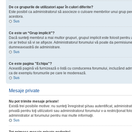
De ce grupurile de utilizatori apar în culori diferite?
Este posibil ca administratorul să asocieze o culoare membrilor unui grup pen
acestora.
Sus
Ce este un “Grup implicit”?
Dacă sunteţi membrul a mai multor grupuri, grupul implicit este folosit pentru
ce ar trebui să vi se afişeze. Administratorul forumului vă poate da permisiun
dumneavoastră de administrare.
Sus
Ce este pagina "Echipa"?
Această pagină vă furnizează o listă cu conducerea forumului, incluzând adminis
ca de exemplu forumurile pe care le moderează.
Sus
Mesaje private
Nu pot trimite mesaje private!
Există trei posibile motive: nu sunteţi înregistrat şi/sau autentificat, administ
privată pentru toţi utilizatorii sau administratorul forumului v-a restricţionat f
administrator al forumului pentru mai multe informaţii.
Sus