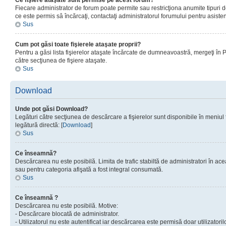
Ce fişiere ataşate sunt permise pe acest forum?
Fiecare administrator de forum poate permite sau restricţiona anumite tipuri de
ce este permis sâ încărcaţi, contactaţi administratorul forumului pentru asisten
Sus
Cum pot găsi toate fişierele ataşate proprii?
Pentru a găsi lista fişierelor ataşate încărcate de dumneavoastră, mergeţi în Pan
către secţiunea de fişiere ataşate.
Sus
Download
Unde pot găsi Download?
Legături către secţiunea de descărcare a fişierelor sunt disponibile în meniul
legătură directă: [
Download
]
Sus
Ce înseamnă?
Descărcarea nu este posibilă. Limita de trafic stabiltă de administratori în ac
sau pentru categoria afişată a fost integral consumată.
Sus
Ce înseamnă ?
Descărcarea nu este posibilă. Motive:
- Descărcare blocată de administrator.
- Utilizatorul nu este autentificat iar descărcarea este permisă doar utilizatorilo