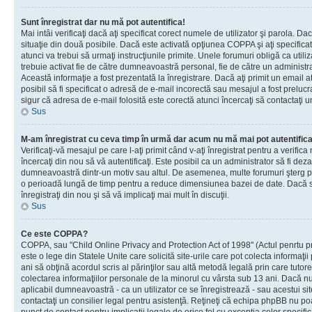
Sunt înregistrat dar nu mă pot autentifica!
Mai intâi verificaţi dacă aţi specificat corect numele de utilizator şi parola. Da
situaţie din două posibile. Dacă este activată opţiunea COPPA şi aţi specificat 
atunci va trebui să urmaţi instrucţiunile primite. Unele forumuri obligă ca utilizat
trebuie activat fie de către dumneavoastră personal, fie de către un administrat
Această informaţie a fost prezentată la înregistrare. Dacă aţi primit un email a
posibil să fi specificat o adresă de e-mail incorectă sau mesajul a fost prelucr
sigur că adresa de e-mail folosită este corectă atunci încercaţi să contactaţi u
Sus
M-am înregistrat cu ceva timp în urmă dar acum nu mă mai pot autentific
Verificaţi-vă mesajul pe care l-aţi primit când v-aţi înregistrat pentru a verifica
încercaţi din nou să vă autentificaţi. Este posibil ca un administrator să fi dezac
dumneavoastră dintr-un motiv sau altul. De asemenea, multe forumuri şterg peri
o perioadă lungă de timp pentru a reduce dimensiunea bazei de date. Dacă s-a
înregistraţi din nou şi să vă implicaţi mai mult în discuţii.
Sus
Ce este COPPA?
COPPA, sau "Child Online Privacy and Protection Act of 1998" (Actul penrtu pro
este o lege din Statele Unite care solicită site-urile care pot colecta informaţi
ani să obţină acordul scris al părinţilor sau altă metodă legală prin care tutore
colectarea informaţiilor personale de la minorul cu vârsta sub 13 ani. Dacă nu
aplicabil dumneavoastră - ca un utilizator ce se înregistrează - sau acestui site
contactaţi un consilier legal pentru asistenţă. Reţineţi că echipa phpBB nu poat