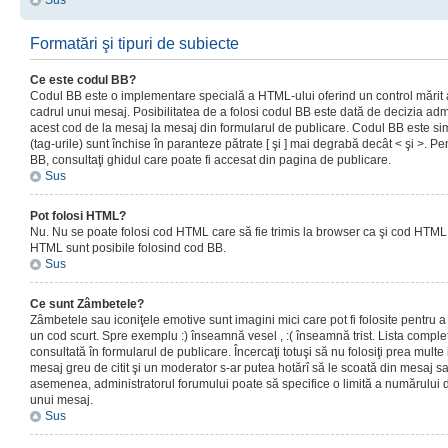
Sus
Formatări şi tipuri de subiecte
Ce este codul BB?
Codul BB este o implementare specială a HTML-ului oferind un control mărit a
cadrul unui mesaj. Posibilitatea de a folosi codul BB este dată de decizia admi
acest cod de la mesaj la mesaj din formularul de publicare. Codul BB este sim
(tag-urile) sunt închise în paranteze pătrate [ şi ] mai degrabă decât < şi >. P
BB, consultaţi ghidul care poate fi accesat din pagina de publicare.
Sus
Pot folosi HTML?
Nu. Nu se poate folosi cod HTML care să fie trimis la browser ca şi cod HTML. 
HTML sunt posibile folosind cod BB.
Sus
Ce sunt Zâmbetele?
Zâmbetele sau iconiţele emotive sunt imagini mici care pot fi folosite pentru
un cod scurt. Spre exemplu :) înseamnă vesel , :( înseamnă trist. Lista complet
consultată în formularul de publicare. Încercaţi totuşi să nu folosiţi prea mult
mesaj greu de citit şi un moderator s-ar putea hotărî să le scoată din mesaj s
asemenea, administratorul forumului poate să specifice o limită a numărului d
unui mesaj.
Sus