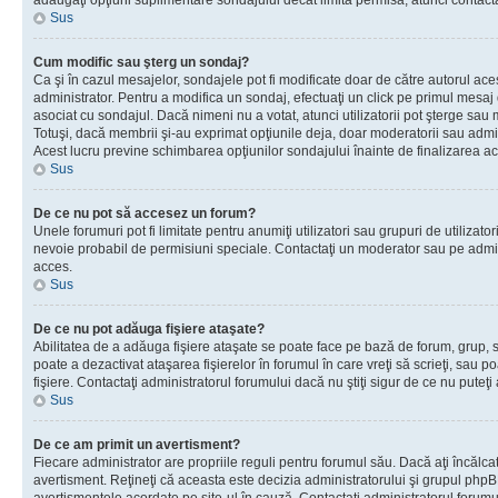
adăugaţi opţiuni suplimentare sondajului decât limita permisă, atunci contacta
Sus
Cum modific sau şterg un sondaj?
Ca şi în cazul mesajelor, sondajele pot fi modificate doar de către autorul ac
administrator. Pentru a modifica un sondaj, efectuaţi un click pe primul mesaj
asociat cu sondajul. Dacă nimeni nu a votat, atunci utilizatorii pot şterge sau 
Totuşi, dacă membrii şi-au exprimat opţiunile deja, doar moderatorii sau admini
Acest lucru previne schimbarea opţiunilor sondajului înainte de finalizarea ac
Sus
De ce nu pot să accesez un forum?
Unele forumuri pot fi limitate pentru anumiţi utilizatori sau grupuri de utilizatori
nevoie probabil de permisiuni speciale. Contactaţi un moderator sau pe admin
acces.
Sus
De ce nu pot adăuga fişiere ataşate?
Abilitatea de a adăuga fişiere ataşate se poate face pe bază de forum, grup, sa
poate a dezactivat ataşarea fişierelor în forumul în care vreţi să scrieţi, sau 
fişiere. Contactaţi administratorul forumului dacă nu ştiţi sigur de ce nu puteţi
Sus
De ce am primit un avertisment?
Fiecare administrator are propriile reguli pentru forumul său. Dacă aţi încălca
avertisment. Reţineţi că aceasta este decizia administratorului şi grupul php