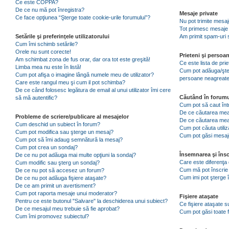
Ce este COPPA?
De ce nu mă pot înregistra?
Mesaje private
Ce face opţiunea “Şterge toate cookie-urile forumului”?
Nu pot trimite mesaj
Tot primesc mesaje 
Setările şi preferinţele utilizatorului
Am primit spam-uri 
Cum îmi schimb setările?
Orele nu sunt corecte!
Prieteni şi persoa
Am schimbat zona de fus orar, dar ora tot este greşită!
Ce este lista de pri
Limba mea nu este în listă!
Cum pot adăuga/şterg
Cum pot afişa o imagine lângă numele meu de utilizator?
persoane neagreat
Care este rangul meu şi cum il pot schimba?
De ce când folosesc legătura de email al unui utilizator îmi cere
Căutând în forumu
să mă autentific?
Cum pot să caut înt
De ce căutarea mea 
Probleme de scriere/publicare al mesajelor
De ce căutarea mea
Cum deschid un subiect în forum?
Cum pot căuta utiliz
Cum pot modifica sau şterge un mesaj?
Cum pot găsi mesaje
Cum pot să îmi adaug semnătură la mesaj?
Cum pot crea un sondaj?
Însemnarea şi însc
De ce nu pot adăuga mai multe opţiuni la sondaj?
Care este diferenţa 
Cum modific sau şterg un sondaj?
Cum mă pot înscrie 
De ce nu pot să accesez un forum?
Cum imi pot şterge î
De ce nu pot adăuga fişiere ataşate?
De ce am primit un avertisment?
Cum pot raporta mesaje unui moderator?
Fişiere ataşate
Pentru ce este butonul "Salvare" la deschiderea unui subiect?
Ce fişiere ataşate 
De ce mesajul meu trebuie să fie aprobat?
Cum pot găsi toate f
Cum îmi promovez subiectul?