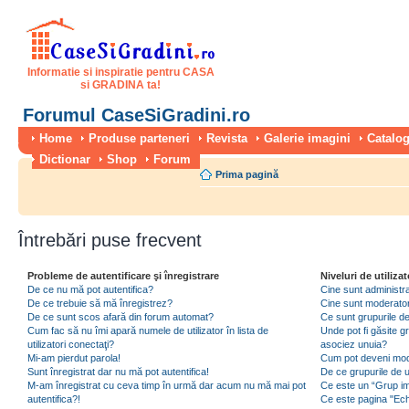
Informatie si inspiratie pentru CASA
si GRADINA ta!
Forumul CaseSiGradini.ro
Home
Produse parteneri
Revista
Galerie imagini
Catalog
Dictionar
Shop
Forum
Prima pagină
Întrebări puse frecvent
Probleme de autentificare şi înregistrare
Niveluri de utilizat
De ce nu mă pot autentifica?
Cine sunt administra
De ce trebuie să mă înregistrez?
Cine sunt moderator
De ce sunt scos afară din forum automat?
Ce sunt grupurile de 
Cum fac să nu îmi apară numele de utilizator în lista de
Unde pot fi găsite gr
utilizatori conectaţi?
asociez unuia?
Mi-am pierdut parola!
Cum pot deveni moder
Sunt înregistrat dar nu mă pot autentifica!
De ce grupurile de uti
M-am înregistrat cu ceva timp în urmă dar acum nu mă mai pot
Ce este un “Grup imp
autentifica?!
Ce este pagina "Ec