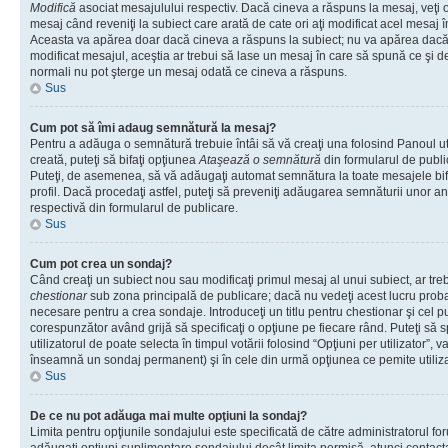
Modifică
asociat mesajulului respectiv. Dacă cineva a răspuns la mesaj, veţi 
mesaj când reveniţi la subiect care arată de cate ori aţi modificat acel mesaj 
Aceasta va apărea doar dacă cineva a răspuns la subiect; nu va apărea dacă
modificat mesajul, aceştia ar trebui să lase un mesaj în care să spună ce şi de 
normali nu pot şterge un mesaj odată ce cineva a răspuns.
Sus
Cum pot să îmi adaug semnătură la mesaj?
Pentru a adăuga o semnătură trebuie întâi să vă creaţi una folosind Panoul ut
creată, puteţi să bifaţi opţiunea
Ataşează o semnătură
din formularul de publ
Puteţi, de asemenea, să vă adăugaţi automat semnătura la toate mesajele b
profil. Dacă procedaţi astfel, puteţi să preveniţi adăugarea semnăturii unor a
respectivă din formularul de publicare.
Sus
Cum pot crea un sondaj?
Când creaţi un subiect nou sau modificaţi primul mesaj al unui subiect, ar tre
chestionar
sub zona principală de publicare; dacă nu vedeţi acest lucru probab
necesare pentru a crea sondaje. Introduceţi un titlu pentru chestionar şi cel p
corespunzător având grijă să specificaţi o opţiune pe fiecare rând. Puteţi să s
utilizatorul de poate selecta în timpul votării folosind “Opţiuni per utilizator”, v
înseamnă un sondaj permanent) şi în cele din urmă opţiunea ce pemite utilizat
Sus
De ce nu pot adăuga mai multe opţiuni la sondaj?
Limita pentru opţiunile sondajului este specificată de către administratorul fo