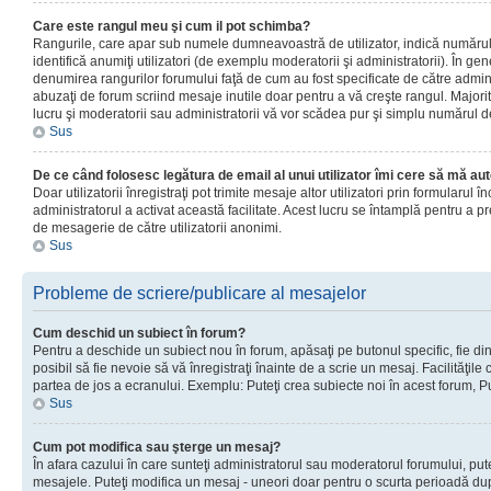
Care este rangul meu şi cum il pot schimba?
Rangurile, care apar sub numele dumneavoastră de utilizator, indică numărul 
identifică anumiţi utilizatori (de exemplu moderatorii şi administratorii). În ge
denumirea rangurilor forumului faţă de cum au fost specificate de către admin
abuzaţi de forum scriind mesaje inutile doar pentru a vă creşte rangul. Majorit
lucru şi moderatorii sau administratorii vă vor scădea pur şi simplu numărul 
Sus
De ce când folosesc legătura de email al unui utilizator îmi cere să mă aut
Doar utilizatorii înregistraţi pot trimite mesaje altor utilizatori prin formularul
administratorul a activat această facilitate. Acest lucru se întamplă pentru a p
de mesagerie de către utilizatorii anonimi.
Sus
Probleme de scriere/publicare al mesajelor
Cum deschid un subiect în forum?
Pentru a deschide un subiect nou în forum, apăsaţi pe butonul specific, fie din
posibil să fie nevoie să vă înregistraţi înainte de a scrie un mesaj. Facilităţile
partea de jos a ecranului. Exemplu: Puteţi crea subiecte noi în acest forum, Pu
Sus
Cum pot modifica sau şterge un mesaj?
În afara cazului în care sunteţi administratorul sau moderatorul forumului, put
mesajele. Puteţi modifica un mesaj - uneori doar pentru o scurta perioadă d