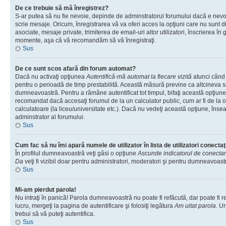
De ce trebuie să mă înregistrez?
S-ar putea să nu fie nevoie, depinde de adminstratorul forumului dacă e nevoi
scrie mesaje. Oricum, înregistrarea vă va oferi acces la opţiuni care nu sunt dis
asociate, mesaje private, trimiterea de email-uri altor utilizatori, înscrierea î
momente, aşa că vă recomandăm să vă înregistraţi.
Sus
De ce sunt scos afară din forum automat?
Dacă nu activaţi opţiunea
Autentifică-mă automat la fiecare vizită
atunci când v
pentru o perioadă de timp prestabilită. Această măsură previne ca altcineva 
dumneavoastră. Pentru a rămâne autentificat tot timpul, bifaţi această opţiune 
recomandat dacă accesaţi forumul de la un calculator public, cum ar fi de la o 
calculatoare (la liceu/universitate etc.). Dacă nu vedeţi această opţiune, îns
adminstrator al forumului.
Sus
Cum fac să nu îmi apară numele de utilizator în lista de utilizatori conectaţ
În profilul dumneavoastră veţi găsi o opţiune
Ascunde indicatorul de conecta
Da
veţi fi vizibil doar pentru administratori, moderatori şi pentru dumneavoastr
Sus
Mi-am pierdut parola!
Nu intraţi în panică! Parola dumneavoastră nu poate fi refăcută, dar poate fi r
lucru, mergeţi la pagina de autentificare şi folosiţi legătura
Am uitat parola
. Ur
trebui să vă puteţi autentifica.
Sus