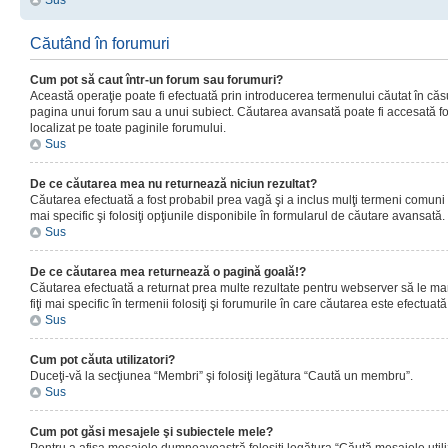
Sus
Căutând în forumuri
Cum pot să caut într-un forum sau forumuri?
Această operaţie poate fi efectuată prin introducerea termenului căutat în că
pagina unui forum sau a unui subiect. Căutarea avansată poate fi accesată fo
localizat pe toate paginile forumului.
Sus
De ce căutarea mea nu returnează niciun rezultat?
Căutarea efectuată a fost probabil prea vagă şi a inclus mulţi termeni comuni
mai specific şi folosiţi opţiunile disponibile în formularul de căutare avansată.
Sus
De ce căutarea mea returnează o pagină goală!?
Căutarea efectuată a returnat prea multe rezultate pentru webserver să le man
fiţi mai specific în termenii folosiţi şi forumurile în care căutarea este efectuată
Sus
Cum pot căuta utilizatori?
Duceţi-vă la secţiunea “Membri” şi folosiţi legătura “Caută un membru”.
Sus
Cum pot găsi mesajele şi subiectele mele?