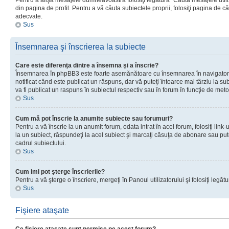
Pentru a afişa mesajele dumneavoastră folosiţi legătura “Căută mesajele utiliz
din pagina de profil. Pentru a vă căuta subiectele proprii, folosiţi pagina de c
adecvate.
Sus
Însemnarea şi înscrierea la subiecte
Care este diferenţa dintre a însemna şi a înscrie?
Însemnarea în phpBB3 este foarte asemănătoare cu însemnarea în navigator
notificat când este publicat un răspuns, dar vă puteţi întoarce mai târziu la subie
va fi publicat un raspuns în subiectul respectiv sau în forum în funcţie de meto
Sus
Cum mă pot înscrie la anumite subiecte sau forumuri?
Pentru a vă înscrie la un anumit forum, odata intrat în acel forum, folosiţi link
la un subiect, răspundeţi la acel subiect şi marcaţi căsuţa de abonare sau put
cadrul subiectului.
Sus
Cum imi pot şterge înscrierile?
Pentru a vă şterge o înscriere, mergeţi în Panoul utilizatorului şi folosiţi legătur
Sus
Fişiere ataşate