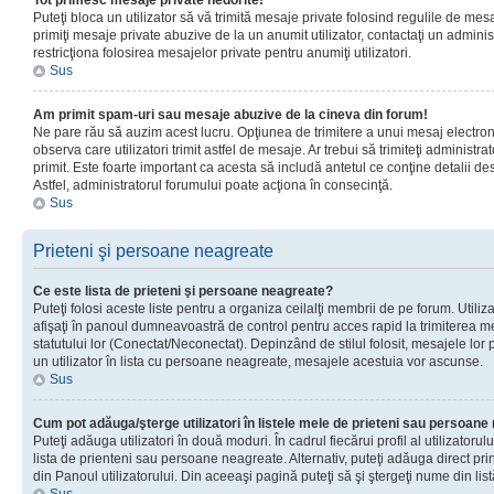
Tot primesc mesaje private nedorite!
Puteţi bloca un utilizator să vă trimită mesaje private folosind regulile de mes
primiţi mesaje private abuzive de la un anumit utilizator, contactaţi un adminis
restricţiona folosirea mesajelor private pentru anumiţi utilizatori.
Sus
Am primit spam-uri sau mesaje abuzive de la cineva din forum!
Ne pare rău să auzim acest lucru. Opţiunea de trimitere a unui mesaj electro
observa care utilizatori trimit astfel de mesaje. Ar trebui să trimiteţi administ
primit. Este foarte important ca acesta să includă antetul ce conţine detalii des
Astfel, administratorul forumului poate acţiona în consecinţă.
Sus
Prieteni şi persoane neagreate
Ce este lista de prieteni şi persoane neagreate?
Puteţi folosi aceste liste pentru a organiza ceilalţi membrii de pe forum. Utilizat
afişaţi în panoul dumneavoastră de control pentru acces rapid la trimiterea me
statutului lor (Conectat/Neconectat). Depinzând de stilul folosit, mesajele lor
un utilizator în lista cu persoane neagreate, mesajele acestuia vor ascunse.
Sus
Cum pot adăuga/şterge utilizatori în listele mele de prieteni sau persoan
Puteţi adăuga utilizatori în două moduri. În cadrul fiecărui profil al utilizatorul
lista de prienteni sau persoane neagreate. Alternativ, puteţi adăuga direct pri
din Panoul utilizatorului. Din aceeaşi pagină puteţi să şi ştergeţi nume din list