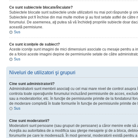
Ce sunt subiectele blocate/încuiate?
Subiectele blocate sunt subiectele unde utilizatorii nu mai pot răspunde şi or
Subiectele pot fi închise din mai multe motive şi au fost setate astfel de către
forumului. De asemenea, aţi putea să vă închideţi propriile subiecte doar dac
această permisiune.
Sus
Ce sunt iconiţele de subiect?
Aceste iconiţe sunt imagini de mici dimensiuni asociate cu mesaje pentru a ind
de a folosi aceste imagini depine de perminiunile setate de către administrato
Sus
Niveluri de utilizatori şi grupuri
Cine sunt administratorii?
Administratorii sunt membrii asociaţi cu cel mai mare nivel de control asupra în
controla toate operaţiunile forumului incluzând permisiunile de acces, excluder
sau a moderatorilor, etc. în funcţie de permisiunile primite de la fondatorul 
de moderare completă în toate formurile în funcţie de permisiunile primite de 
Sus
Cine sunt moderatorii?
Moderatorii sunt persoane (sau grupuri de persoane) a căror menire este să a
Aceştia au autoritatea de a modifica sau şterge mesajele şi de a bloca, debloc
forumurile pe care le moderează. În mod general, moderatorii există pentru a av