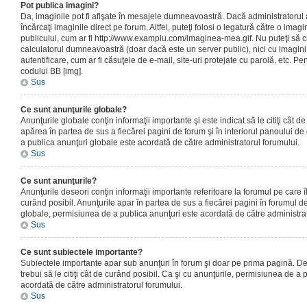
Pot publica imagini?
Da, imaginile pot fi afişate în mesajele dumneavoastră. Dacă administratorul a
încărcaţi imaginile direct pe forum. Altfel, puteţi folosi o legatură către o ima
publicului, cum ar fi http://www.examplu.com/imaginea-mea.gif. Nu puteţi să cr
calculatorul dumneavoastră (doar dacă este un server public), nici cu imagin
autentificare, cum ar fi căsuţele de e-mail, site-uri protejate cu parolă, etc. Pen
codului BB [img].
Sus
Ce sunt anunţurile globale?
Anunţurile globale conţin informaţii importante şi este indicat să le citiţi cât d
apărea în partea de sus a fiecărei pagini de forum şi în interiorul panoului de 
a publica anunţuri globale este acordată de către administratorul forumului.
Sus
Ce sunt anunţurile?
Anunţurile deseori conţin informaţii importante referitoare la forumul pe care îl 
curând posibil. Anunţurile apar în partea de sus a fiecărei pagini în forumul de
globale, permisiunea de a publica anunţuri este acordată de către administrat
Sus
Ce sunt subiectele importante?
Subiectele importante apar sub anunţuri în forum şi doar pe prima pagină. Des
trebui să le citiţi cât de curând posibil. Ca şi cu anunţurile, permisiunea de a
acordată de către administratorul forumului.
Sus