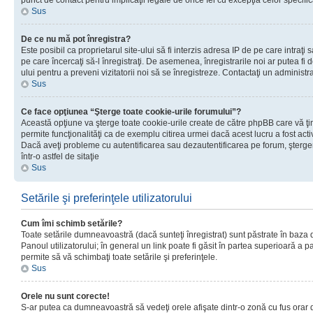
punct de contact pentru implicaţii legale de orice fel cu excepţia celor specific
Sus
De ce nu mă pot înregistra?
Este posibil ca proprietarul site-ului să fi interzis adresa IP de pe care intraţi 
pe care încercaţi să-l înregistraţi. De asemenea, înregistrarile noi ar putea fi d
ului pentru a preveni vizitatorii noi să se înregistreze. Contactaţi un administr
Sus
Ce face opţiunea “Şterge toate cookie-urile forumului”?
Această opţiune va şterge toate cookie-urile create de către phpBB care vă ţ
permite funcţionalităţi ca de exemplu citirea urmei dacă acest lucru a fost acti
Dacă aveţi probleme cu autentificarea sau dezautentificarea pe forum, şterger
într-o astfel de sitaţie
Sus
Setările şi preferinţele utilizatorului
Cum îmi schimb setările?
Toate setările dumneavoastră (dacă sunteţi înregistrat) sunt păstrate în baza de
Panoul utilizatorului; în general un link poate fi găsit în partea superioară a p
permite să vă schimbaţi toate setările şi preferinţele.
Sus
Orele nu sunt corecte!
S-ar putea ca dumneavoastră să vedeţi orele afişate dintr-o zonă cu fus orar di