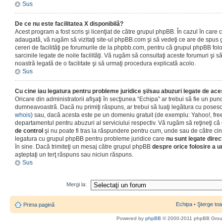
Sus
De ce nu este facilitatea X disponibilă?
Acest program a fost scris şi licenţiat de către grupul phpBB. În cazul în care co
adaugată, vă rugăm să vizitaţi site-ul phpBB.com şi să vedeţi ce are de spus
cereri de facilităţi pe forumurile de la phpbb.com, pentru că grupul phpBB fo
sarcinile legate de noile facilităţi. Vă rugăm să consultaţi aceste forumuri şi s
noastră legată de o facilitate şi să urmaţi procedura explicată acolo.
Sus
Cu cine iau legatura pentru probleme juridice şi/sau abuzuri legate de ac
Oricare din administratorii afişaţi în secţiunea “Echipa” ar trebui să fie un punc
dumneavoastră. Dacă nu primiţi răspuns, ar trebui să luaţi legătura cu poseso
whois
) sau, dacă acesta este pe un domeniu gratuit (de exemplu: Yahoo!, free
departamentul pentru abuzuri al serviciului respectiv. Vă rugăm să reţineţi 
de control
şi nu poate fi tras la răspundere pentru cum, unde sau de către cin
legatura cu grupul phpBB pentru probleme juridice care
nu sunt legate direc
în sine. Dacă trimiteţi un mesaj către grupul phpBB
despre orice folosire a un
aşteptaţi un terţ răspuns sau niciun răspuns.
Sus
Mergi la:
Echipa
•
Şterge toa
Prima pagină
Powered by
phpBB
© 2000-2011 phpBB Gro