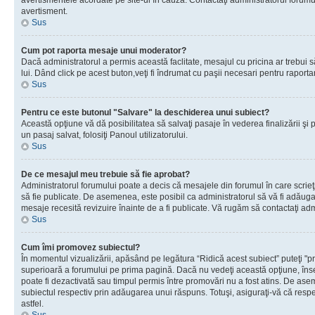
avertismentele acordate pe site-ul în cauză. Contactaţi administratorul forumulu
avertisment.
Sus
Cum pot raporta mesaje unui moderator?
Dacă administratorul a permis această faclitate, mesajul cu pricina ar trebui 
lui. Dând click pe acest buton,veţi fi îndrumat cu paşii necesari pentru raport
Sus
Pentru ce este butonul "Salvare" la deschiderea unui subiect?
Această opţiune vă dă posibilitatea să salvaţi pasaje în vederea finalizării şi pu
un pasaj salvat, folosiţi Panoul utilizatorului.
Sus
De ce mesajul meu trebuie să fie aprobat?
Administratorul forumului poate a decis că mesajele din forumul în care scrieţi
să fie publicate. De asemenea, este posibil ca administratorul să vă fi adăugat 
mesaje recesită revizuire înainte de a fi publicate. Vă rugăm să contactaţi adm
Sus
Cum îmi promovez subiectul?
În momentul vizualizării, apăsând pe legătura “Ridică acest subiect” puteţi "p
superioară a forumului pe prima pagină. Dacă nu vedeţi această opţiune, î
poate fi dezactivată sau timpul permis între promovări nu a fost atins. De as
subiectul respectiv prin adăugarea unui răspuns. Totuşi, asiguraţi-vă că respe
astfel.