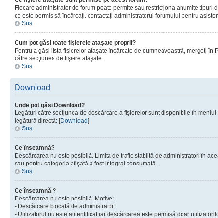
Ce fişiere ataşate sunt permise pe acest forum?
Fiecare administrator de forum poate permite sau restricţiona anumite tipuri de
ce este permis sâ încărcaţi, contactaţi administratorul forumului pentru asisten
Sus
Cum pot găsi toate fişierele ataşate proprii?
Pentru a găsi lista fişierelor ataşate încărcate de dumneavoastră, mergeţi în Pan
către secţiunea de fişiere ataşate.
Sus
Download
Unde pot găsi Download?
Legături către secţiunea de descărcare a fişierelor sunt disponibile în meniul
legătură directă: [
Download
]
Sus
Ce înseamnă?
Descărcarea nu este posibilă. Limita de trafic stabiltă de administratori în ac
sau pentru categoria afişată a fost integral consumată.
Sus
Ce înseamnă ?
Descărcarea nu este posibilă. Motive:
- Descărcare blocată de administrator.
- Utilizatorul nu este autentificat iar descărcarea este permisă doar utilizatorilo