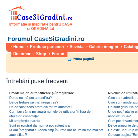
Informatie si inspiratie pentru CASA
si GRADINA ta!
Forumul CaseSiGradini.ro
Home
Produse parteneri
Revista
Galerie imagini
Catalog
Dictionar
Shop
Forum
Prima pagină
Întrebări puse frecvent
Probleme de autentificare şi înregistrare
Niveluri de utilizat
De ce nu mă pot autentifica?
Cine sunt administra
De ce trebuie să mă înregistrez?
Cine sunt moderator
De ce sunt scos afară din forum automat?
Ce sunt grupurile de 
Cum fac să nu îmi apară numele de utilizator în lista de
Unde pot fi găsite gr
utilizatori conectaţi?
asociez unuia?
Mi-am pierdut parola!
Cum pot deveni moder
Sunt înregistrat dar nu mă pot autentifica!
De ce grupurile de uti
M-am înregistrat cu ceva timp în urmă dar acum nu mă mai pot
Ce este un “Grup imp
autentifica?!
Ce este pagina "Ec