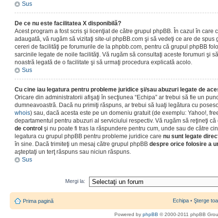
Sus
De ce nu este facilitatea X disponibilă?
Acest program a fost scris şi licenţiat de către grupul phpBB. În cazul în care co
adaugată, vă rugăm să vizitaţi site-ul phpBB.com şi să vedeţi ce are de spus
cereri de facilităţi pe forumurile de la phpbb.com, pentru că grupul phpBB fo
sarcinile legate de noile facilităţi. Vă rugăm să consultaţi aceste forumuri şi s
noastră legată de o facilitate şi să urmaţi procedura explicată acolo.
Sus
Cu cine iau legatura pentru probleme juridice şi/sau abuzuri legate de ac
Oricare din administratorii afişaţi în secţiunea “Echipa” ar trebui să fie un punc
dumneavoastră. Dacă nu primiţi răspuns, ar trebui să luaţi legătura cu poseso
whois
) sau, dacă acesta este pe un domeniu gratuit (de exemplu: Yahoo!, free
departamentul pentru abuzuri al serviciului respectiv. Vă rugăm să reţineţi 
de control
şi nu poate fi tras la răspundere pentru cum, unde sau de către cin
legatura cu grupul phpBB pentru probleme juridice care
nu sunt legate direc
în sine. Dacă trimiteţi un mesaj către grupul phpBB
despre orice folosire a un
aşteptaţi un terţ răspuns sau niciun răspuns.
Sus
Mergi la:
Echipa
•
Şterge toa
Prima pagină
Powered by
phpBB
© 2000-2011 phpBB Gro