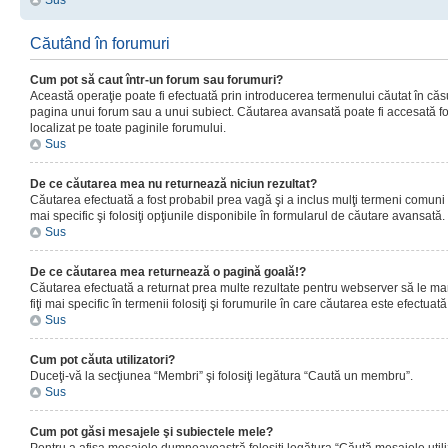
Sus
Căutând în forumuri
Cum pot să caut într-un forum sau forumuri?
Această operaţie poate fi efectuată prin introducerea termenului căutat în că
pagina unui forum sau a unui subiect. Căutarea avansată poate fi accesată fo
localizat pe toate paginile forumului.
Sus
De ce căutarea mea nu returnează niciun rezultat?
Căutarea efectuată a fost probabil prea vagă şi a inclus mulţi termeni comuni
mai specific şi folosiţi opţiunile disponibile în formularul de căutare avansată.
Sus
De ce căutarea mea returnează o pagină goală!?
Căutarea efectuată a returnat prea multe rezultate pentru webserver să le man
fiţi mai specific în termenii folosiţi şi forumurile în care căutarea este efectuată
Sus
Cum pot căuta utilizatori?
Duceţi-vă la secţiunea “Membri” şi folosiţi legătura “Caută un membru”.
Sus
Cum pot găsi mesajele şi subiectele mele?