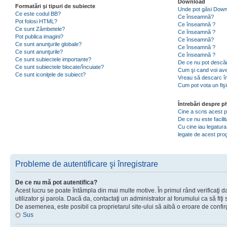
Download
Formatări şi tipuri de subiecte
Unde pot găsi Dow
Ce este codul BB?
Ce înseamnă?
Pot folosi HTML?
Ce înseamnă ?
Ce sunt Zâmbetele?
Ce înseamnă ?
Pot publica imagini?
Ce înseamnă?
Ce sunt anunţurile globale?
Ce înseamnă ?
Ce sunt anunţurile?
Ce înseamnă ?
Ce sunt subiectele importante?
De ce nu pot descăr
Ce sunt subiectele blocate/încuiate?
Cum şi cand voi ave
Ce sunt iconiţele de subiect?
Vreau să descarc în
Cum pot vota un fiş
Întrebări despre 
Cine a scris acest
De ce nu este facili
Cu cine iau legatura
legate de acest pr
Probleme de autentificare şi înregistrare
De ce nu mă pot autentifica?
Acest lucru se poate întâmpla din mai multe motive. În primul rând verificaţi d
utilizator şi parola. Dacă da, contactaţi un administrator al forumului ca să fiţi 
De asemenea, este posibil ca proprietarul site-ului să aibă o eroare de confir
Sus