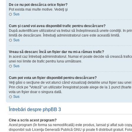
De ce nu pot descărca orice fişier?
Pot exista mai multe motive. Vedeţi şi
Sus
Cum şi cand voi avea disponibil trafic pentru descărcare?
După autentificare utilizatorul va trebui să îndeplinească unele condiţii. In prim
limită de descărcare. Întrebaţi administratorul care este această limită.
Sus
Vreau să descarc încă un fişier dar nu mi-a rămas trafic?
In acest caz întrebaţi administratorul. Numai el poate decide să crească trafic
unei noi limite de trafic pentru luna următoare.
Sus
Cum pot vota un fişier disponibil pentru descărcare?
Veţi găsi o secţiune de vot atunci când vizualizaţi detaliile unui fişier sau unei
Prin click pe "Voteză" un utilizator înregistrat poate alege de la 1 punct (foarte
vota un fişier doar o singura dată.
Sus
Întrebări despre phpBB 3
Cine a scris acest program?
Acest program (în forma sa nemodificată) este produs, lansat şi aflat sub copy
disponibil sub Licenţa Generală Publică GNU şi poate fi distribuit gratuit. Folos