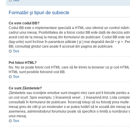
Sus
Formatări şi tipuri de subiecte
Ce este codul BB?
Codul BB este o implementare specială a HTML-ului oferind un control mărit a
cadrul unui mesaj. Posibilitatea de a folosi codul BB este dată de decizia admi
acest cod de la mesaj la mesaj din formularul de publicare. Codul BB este sim
(tag-urile) sunt închise în paranteze pătrate [ şi ] mai degrabă decât < şi >. P
BB, consultaţi ghidul care poate fi accesat din pagina de publicare.
Sus
Pot folosi HTML?
Nu. Nu se poate folosi cod HTML care să fie trimis la browser ca şi cod HTML. 
HTML sunt posibile folosind cod BB.
Sus
Ce sunt Zâmbetele?
Zâmbetele sau iconiţele emotive sunt imagini mici care pot fi folosite pentru
un cod scurt. Spre exemplu :) înseamnă vesel , :( înseamnă trist. Lista complet
consultată în formularul de publicare. Încercaţi totuşi să nu folosiţi prea mult
mesaj greu de citit şi un moderator s-ar putea hotărî să le scoată din mesaj s
asemenea, administratorul forumului poate să specifice o limită a numărului d
unui mesaj.
Sus