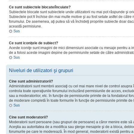
Ce sunt subiectele blocate/încuiate?
Subiectele blocate sunt subiectele unde utilizatorii nu mai pot răspunde şi or
Subiectele pot fi închise din mai multe motive şi au fost setate astfel de către
forumului. De asemenea, aţi putea să vă închideţi propriile subiecte doar dac
această permisiune.
Sus
Ce sunt iconiţele de subiect?
Aceste iconiţe sunt imagini de mici dimensiuni asociate cu mesaje pentru a ind
de a folosi aceste imagini depine de perminiunile setate de către administrato
Sus
Niveluri de utilizatori şi grupuri
Cine sunt administratorii?
Administratorii sunt membrii asociaţi cu cel mai mare nivel de control asupra în
controla toate operaţiunile forumului incluzând permisiunile de acces, excluder
sau a moderatorilor, etc. în funcţie de permisiunile primite de la fondatorul 
de moderare completă în toate formurile în funcţie de permisiunile primite de 
Sus
Cine sunt moderatorii?
Moderatorii sunt persoane (sau grupuri de persoane) a căror menire este să a
Aceştia au autoritatea de a modifica sau şterge mesajele şi de a bloca, debloc
forumurile pe care le moderează. În mod general, moderatorii există pentru a av