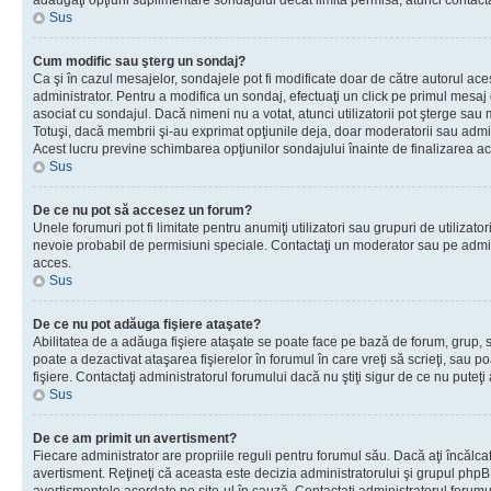
adăugaţi opţiuni suplimentare sondajului decât limita permisă, atunci contacta
Sus
Cum modific sau şterg un sondaj?
Ca şi în cazul mesajelor, sondajele pot fi modificate doar de către autorul ac
administrator. Pentru a modifica un sondaj, efectuaţi un click pe primul mesaj
asociat cu sondajul. Dacă nimeni nu a votat, atunci utilizatorii pot şterge sau 
Totuşi, dacă membrii şi-au exprimat opţiunile deja, doar moderatorii sau admini
Acest lucru previne schimbarea opţiunilor sondajului înainte de finalizarea ac
Sus
De ce nu pot să accesez un forum?
Unele forumuri pot fi limitate pentru anumiţi utilizatori sau grupuri de utilizatori
nevoie probabil de permisiuni speciale. Contactaţi un moderator sau pe admin
acces.
Sus
De ce nu pot adăuga fişiere ataşate?
Abilitatea de a adăuga fişiere ataşate se poate face pe bază de forum, grup, sa
poate a dezactivat ataşarea fişierelor în forumul în care vreţi să scrieţi, sau 
fişiere. Contactaţi administratorul forumului dacă nu ştiţi sigur de ce nu puteţi
Sus
De ce am primit un avertisment?
Fiecare administrator are propriile reguli pentru forumul său. Dacă aţi încălca
avertisment. Reţineţi că aceasta este decizia administratorului şi grupul php