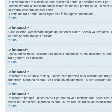
- Utilizatorul nu are o limită de trafic suficientă pentru a descărca acest fişier.
- Administratorul a stabilit un număr minim de mesaje pentru ca un utilizator s
utilizatorul este sub această limită.
- Limita de trafic pentru acest fişier este în întregime consumată.
Sus
Ce înseamnă ?
Sursă externă. Descărcare iniţiată de un server extern. Acesta va fi tratat ca . Lim
de trafic general nu vor fi afectate.
Sus
Ce înseamnă?
Echivalent cu: traficul utilizatorului nu va fi consumat. Numai utilizatorii autent
trafic general va fi utilizată.
Sus
Ce înseamnă ?
Descărcare cu anumite restricţii. Descărcare permisă doar utilizatorilor înregist
autentifice. Mărimea fişierului va fi scăzută atât din traficul alocat utilizatorului 
Sus
Ce înseamnă ?
Descărcare gratuită. Descărcarea fişierelor nu va fi restricţionată. Acest fisier 
necesită autentificare. Mărimea fişierului nu va reduce traficul alocat utilizato
Sus