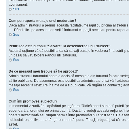
avertismentele acordate pe site-ul în cauză. Contactaţi administratorul forumulu
avertisment.
Sus
Cum pot raporta mesaje unui moderator?
Dacă administratorul a permis această faclitate, mesajul cu pricina ar trebui 
lui. Dând click pe acest buton,veţi fi îndrumat cu paşii necesari pentru raport
Sus
Pentru ce este butonul "Salvare" la deschiderea unui subiect?
Această opţiune vă dă posibilitatea să salvaţi pasaje în vederea finalizării şi pu
un pasaj salvat, folosiţi Panoul utilizatorului.
Sus
De ce mesajul meu trebuie să fie aprobat?
Administratorul forumului poate a decis că mesajele din forumul în care scrieţi
să fie publicate. De asemenea, este posibil ca administratorul să vă fi adăugat 
mesaje recesită revizuire înainte de a fi publicate. Vă rugăm să contactaţi adm
Sus
Cum îmi promovez subiectul?
În momentul vizualizării, apăsând pe legătura “Ridică acest subiect” puteţi "p
superioară a forumului pe prima pagină. Dacă nu vedeţi această opţiune, î
poate fi dezactivată sau timpul permis între promovări nu a fost atins. De as
subiectul respectiv prin adăugarea unui răspuns. Totuşi, asiguraţi-vă că respe
astfel.