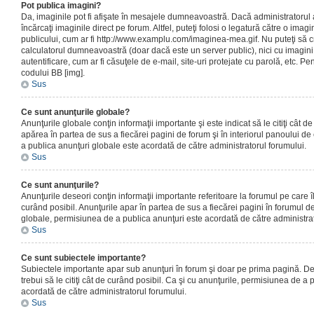
Pot publica imagini?
Da, imaginile pot fi afişate în mesajele dumneavoastră. Dacă administratorul a
încărcaţi imaginile direct pe forum. Altfel, puteţi folosi o legatură către o ima
publicului, cum ar fi http://www.examplu.com/imaginea-mea.gif. Nu puteţi să cr
calculatorul dumneavoastră (doar dacă este un server public), nici cu imagin
autentificare, cum ar fi căsuţele de e-mail, site-uri protejate cu parolă, etc. Pen
codului BB [img].
Sus
Ce sunt anunţurile globale?
Anunţurile globale conţin informaţii importante şi este indicat să le citiţi cât d
apărea în partea de sus a fiecărei pagini de forum şi în interiorul panoului de 
a publica anunţuri globale este acordată de către administratorul forumului.
Sus
Ce sunt anunţurile?
Anunţurile deseori conţin informaţii importante referitoare la forumul pe care îl 
curând posibil. Anunţurile apar în partea de sus a fiecărei pagini în forumul de
globale, permisiunea de a publica anunţuri este acordată de către administrat
Sus
Ce sunt subiectele importante?
Subiectele importante apar sub anunţuri în forum şi doar pe prima pagină. Des
trebui să le citiţi cât de curând posibil. Ca şi cu anunţurile, permisiunea de a
acordată de către administratorul forumului.
Sus