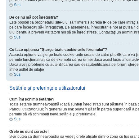
punct de contact pentru implicaţii legale de orice fel cu excepţia celor specific
Sus
De ce nu mă pot înregistra?
Este posibil ca proprietarul site-ului să fi interzis adresa IP de pe care intraţi 
pe care încercaţi să-l înregistraţi. De asemenea, înregistrarile noi ar putea fi d
ului pentru a preveni vizitatorii noi să se înregistreze. Contactaţi un administr
Sus
Ce face opţiunea “Şterge toate cookie-urile forumului”?
Această opţiune va şterge toate cookie-urile create de către phpBB care vă ţ
permite funcţionalităţi ca de exemplu citirea urmei dacă acest lucru a fost acti
Dacă aveţi probleme cu autentificarea sau dezautentificarea pe forum, şterger
într-o astfel de sitaţie
Sus
Setările şi preferinţele utilizatorului
Cum îmi schimb setările?
Toate setările dumneavoastră (dacă sunteţi înregistrat) sunt păstrate în baza de
Panoul utilizatorului; în general un link poate fi găsit în partea superioară a p
permite să vă schimbaţi toate setările şi preferinţele.
Sus
Orele nu sunt corecte!
S-ar putea ca dumneavoastră să vedeţi orele afişate dintr-o zonă cu fus orar di