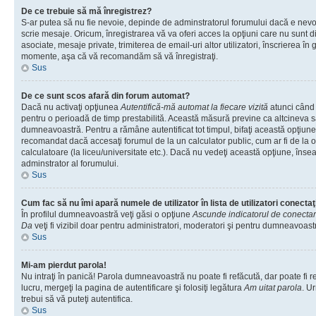
De ce trebuie să mă înregistrez?
S-ar putea să nu fie nevoie, depinde de adminstratorul forumului dacă e nevoi
scrie mesaje. Oricum, înregistrarea vă va oferi acces la opţiuni care nu sunt dis
asociate, mesaje private, trimiterea de email-uri altor utilizatori, înscrierea î
momente, aşa că vă recomandăm să vă înregistraţi.
Sus
De ce sunt scos afară din forum automat?
Dacă nu activaţi opţiunea
Autentifică-mă automat la fiecare vizită
atunci când v
pentru o perioadă de timp prestabilită. Această măsură previne ca altcineva 
dumneavoastră. Pentru a rămâne autentificat tot timpul, bifaţi această opţiune 
recomandat dacă accesaţi forumul de la un calculator public, cum ar fi de la o 
calculatoare (la liceu/universitate etc.). Dacă nu vedeţi această opţiune, îns
adminstrator al forumului.
Sus
Cum fac să nu îmi apară numele de utilizator în lista de utilizatori conectaţ
În profilul dumneavoastră veţi găsi o opţiune
Ascunde indicatorul de conecta
Da
veţi fi vizibil doar pentru administratori, moderatori şi pentru dumneavoastr
Sus
Mi-am pierdut parola!
Nu intraţi în panică! Parola dumneavoastră nu poate fi refăcută, dar poate fi r
lucru, mergeţi la pagina de autentificare şi folosiţi legătura
Am uitat parola
. Ur
trebui să vă puteţi autentifica.
Sus