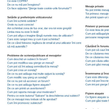
Ce este COPPA?
De ce nu mă pot înregistra?
Mesaje private
Ce face opţiunea “Şterge toate cookie-urile forumului”?
Nu pot trimite mesaj
Tot primesc mesaje 
Setările şi preferinţele utilizatorului
Am primit spam-uri 
Cum îmi schimb setările?
Orele nu sunt corecte!
Prieteni şi persoa
Am schimbat zona de fus orar, dar ora tot este greşită!
Ce este lista de pri
Limba mea nu este în listă!
Cum pot adăuga/şterg
Cum pot afişa o imagine lângă numele meu de utilizator?
persoane neagreat
Care este rangul meu şi cum il pot schimba?
De ce când folosesc legătura de email al unui utilizator îmi cere
Căutând în forumu
să mă autentific?
Cum pot să caut înt
De ce căutarea mea 
Probleme de scriere/publicare al mesajelor
De ce căutarea mea
Cum deschid un subiect în forum?
Cum pot căuta utiliz
Cum pot modifica sau şterge un mesaj?
Cum pot găsi mesaje
Cum pot să îmi adaug semnătură la mesaj?
Cum pot crea un sondaj?
Însemnarea şi însc
De ce nu pot adăuga mai multe opţiuni la sondaj?
Care este diferenţa 
Cum modific sau şterg un sondaj?
Cum mă pot înscrie 
De ce nu pot să accesez un forum?
Cum imi pot şterge î
De ce nu pot adăuga fişiere ataşate?
De ce am primit un avertisment?
Cum pot raporta mesaje unui moderator?
Fişiere ataşate
Pentru ce este butonul "Salvare" la deschiderea unui subiect?
Ce fişiere ataşate 
De ce mesajul meu trebuie să fie aprobat?
Cum pot găsi toate f
Cum îmi promovez subiectul?