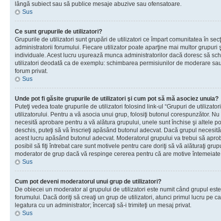
lângă subiect sau să publice mesaje abuzive sau ofensatoare.
Sus
Ce sunt grupurile de utilizatori?
Grupurile de utilizatori sunt grupări de utilizatori ce împart comunitatea în secţ
administratorii forumului. Fiecare utilizator poate aparţine mai multor grupuri 
individuale. Acest lucru uşurează munca administratorilor dacă doresc să sch
utilizatori deodată ca de exemplu: schimbarea permisiunilor de moderare sau 
forum privat.
Sus
Unde pot fi găsite grupurile de utilizatori şi cum pot să mă asociez unuia?
Puteţi vedea toate grupurile de utilizatori folosind link-ul “Grupuri de utilizato
utilizatorului. Pentru a vă asocia unui grup, folosiţi butonul corespunzător. N
necesită aprobare pentru a vă alătura grupului, unele sunt închise şi altele p
deschis, puteţi să vă înscrieţi apăsând butonul adecvat. Dacă grupul necesită
acest lucru apăsând butonul adecvat. Moderatorul grupului va trebui să apr
posibil să fiţi întrebat care sunt motivele pentru care doriţi să vă alăturaţi gru
moderator de grup dacă vă respinge cererea pentru că are motive întemeiate
Sus
Cum pot deveni moderatorul unui grup de utilizatori?
De obiecei un moderator al grupului de utilizatori este numit când grupul este
forumului. Dacă doriţi să creaţi un grup de utilizatori, atunci primul lucru pe car
legatura cu un administrator; încercaţi să-i trimiteţi un mesaj privat.
Sus