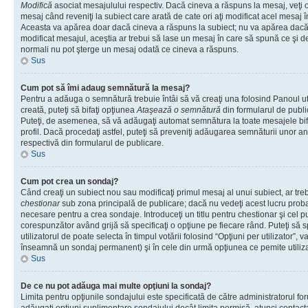
Modifică
asociat mesajulului respectiv. Dacă cineva a răspuns la mesaj, veţi 
mesaj când reveniţi la subiect care arată de cate ori aţi modificat acel mesaj 
Aceasta va apărea doar dacă cineva a răspuns la subiect; nu va apărea dacă
modificat mesajul, aceştia ar trebui să lase un mesaj în care să spună ce şi de 
normali nu pot şterge un mesaj odată ce cineva a răspuns.
Sus
Cum pot să îmi adaug semnătură la mesaj?
Pentru a adăuga o semnătură trebuie întâi să vă creaţi una folosind Panoul ut
creată, puteţi să bifaţi opţiunea
Ataşează o semnătură
din formularul de publ
Puteţi, de asemenea, să vă adăugaţi automat semnătura la toate mesajele b
profil. Dacă procedaţi astfel, puteţi să preveniţi adăugarea semnăturii unor a
respectivă din formularul de publicare.
Sus
Cum pot crea un sondaj?
Când creaţi un subiect nou sau modificaţi primul mesaj al unui subiect, ar tre
chestionar
sub zona principală de publicare; dacă nu vedeţi acest lucru probab
necesare pentru a crea sondaje. Introduceţi un titlu pentru chestionar şi cel p
corespunzător având grijă să specificaţi o opţiune pe fiecare rând. Puteţi să s
utilizatorul de poate selecta în timpul votării folosind “Opţiuni per utilizator”, v
înseamnă un sondaj permanent) şi în cele din urmă opţiunea ce pemite utilizat
Sus
De ce nu pot adăuga mai multe opţiuni la sondaj?
Limita pentru opţiunile sondajului este specificată de către administratorul fo