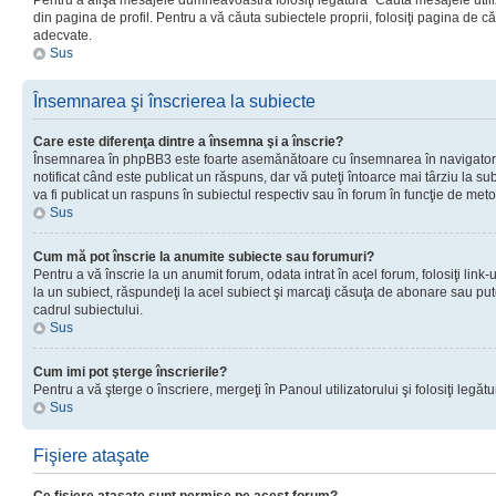
Pentru a afişa mesajele dumneavoastră folosiţi legătura “Căută mesajele utiliz
din pagina de profil. Pentru a vă căuta subiectele proprii, folosiţi pagina de c
adecvate.
Sus
Însemnarea şi înscrierea la subiecte
Care este diferenţa dintre a însemna şi a înscrie?
Însemnarea în phpBB3 este foarte asemănătoare cu însemnarea în navigator
notificat când este publicat un răspuns, dar vă puteţi întoarce mai târziu la subie
va fi publicat un raspuns în subiectul respectiv sau în forum în funcţie de meto
Sus
Cum mă pot înscrie la anumite subiecte sau forumuri?
Pentru a vă înscrie la un anumit forum, odata intrat în acel forum, folosiţi link
la un subiect, răspundeţi la acel subiect şi marcaţi căsuţa de abonare sau put
cadrul subiectului.
Sus
Cum imi pot şterge înscrierile?
Pentru a vă şterge o înscriere, mergeţi în Panoul utilizatorului şi folosiţi legătur
Sus
Fişiere ataşate