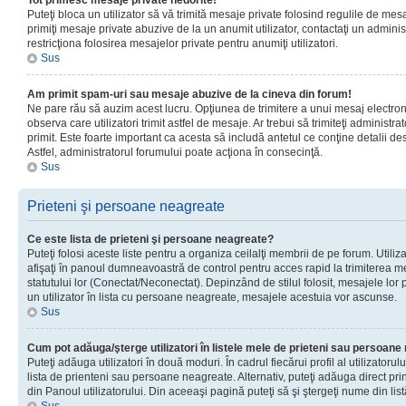
Tot primesc mesaje private nedorite!
Puteţi bloca un utilizator să vă trimită mesaje private folosind regulile de mes
primiţi mesaje private abuzive de la un anumit utilizator, contactaţi un adminis
restricţiona folosirea mesajelor private pentru anumiţi utilizatori.
Sus
Am primit spam-uri sau mesaje abuzive de la cineva din forum!
Ne pare rău să auzim acest lucru. Opţiunea de trimitere a unui mesaj electro
observa care utilizatori trimit astfel de mesaje. Ar trebui să trimiteţi administ
primit. Este foarte important ca acesta să includă antetul ce conţine detalii des
Astfel, administratorul forumului poate acţiona în consecinţă.
Sus
Prieteni şi persoane neagreate
Ce este lista de prieteni şi persoane neagreate?
Puteţi folosi aceste liste pentru a organiza ceilalţi membrii de pe forum. Utilizat
afişaţi în panoul dumneavoastră de control pentru acces rapid la trimiterea me
statutului lor (Conectat/Neconectat). Depinzând de stilul folosit, mesajele lor
un utilizator în lista cu persoane neagreate, mesajele acestuia vor ascunse.
Sus
Cum pot adăuga/şterge utilizatori în listele mele de prieteni sau persoan
Puteţi adăuga utilizatori în două moduri. În cadrul fiecărui profil al utilizatorul
lista de prienteni sau persoane neagreate. Alternativ, puteţi adăuga direct pri
din Panoul utilizatorului. Din aceeaşi pagină puteţi să şi ştergeţi nume din list