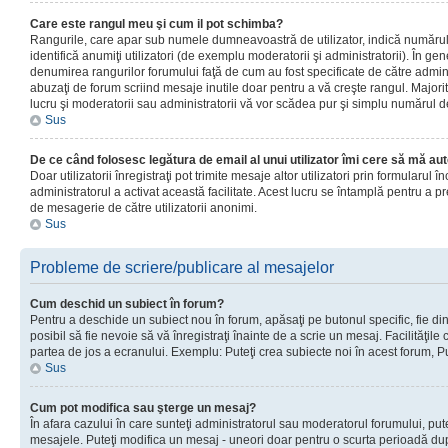
Care este rangul meu şi cum il pot schimba?
Rangurile, care apar sub numele dumneavoastră de utilizator, indică numărul 
identifică anumiţi utilizatori (de exemplu moderatorii şi administratorii). În ge
denumirea rangurilor forumului faţă de cum au fost specificate de către admin
abuzaţi de forum scriind mesaje inutile doar pentru a vă creşte rangul. Majorit
lucru şi moderatorii sau administratorii vă vor scădea pur şi simplu numărul 
Sus
De ce când folosesc legătura de email al unui utilizator îmi cere să mă aut
Doar utilizatorii înregistraţi pot trimite mesaje altor utilizatori prin formularul
administratorul a activat această facilitate. Acest lucru se întamplă pentru a p
de mesagerie de către utilizatorii anonimi.
Sus
Probleme de scriere/publicare al mesajelor
Cum deschid un subiect în forum?
Pentru a deschide un subiect nou în forum, apăsaţi pe butonul specific, fie din
posibil să fie nevoie să vă înregistraţi înainte de a scrie un mesaj. Facilităţile
partea de jos a ecranului. Exemplu: Puteţi crea subiecte noi în acest forum, Pu
Sus
Cum pot modifica sau şterge un mesaj?
În afara cazului în care sunteţi administratorul sau moderatorul forumului, put
mesajele. Puteţi modifica un mesaj - uneori doar pentru o scurta perioadă d