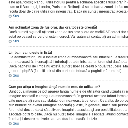
este aşa, folosiţi Panoul utilizatorului pentru a schimba specifica fusul orar în
cum ar fi Bucureşti, Londra, Paris, etc. Reţineţi că schimbarea zonei de fus orar
făcută doar de către utilizatorii înregistraţi. Dacă nu sunteţi înregistrat, aces
Sus
Am schimbat zona de fus orar, dar ora tot este greşită!
Dacă sunteţi sigur că aţi setat zona de fus orar şi ora de vară/DST corect dar o
setat pe ceasul serverului este incorect. Vă rugăm să contactaţi un administr
Sus
Limba mea nu este în listă!
Fie administratorul nu a instalat limba dumneavoastră sau nimeni nu a tradus
dumneavoastră. Încercaţi să-l întrebaţi pe administratorul forumului dacă poat
Dacă pachetul de limbă nu există, sunteţi liber să creaţi o nouă traducere. Mai 
grupului phpBB (folosiţi link-ul din partea inferioară a paginilor forumului)
Sus
Cum pot afişa o imagine lângă numele meu de utilizator?
Sunt două imagini ce pot apărea lângă numele de utilizator când vizualizaţi m
imagine asociată cu rangul dumneavoastră, în general acestea luând forma de
câte mesaje aţi scris sau statutul dumneavoastră pe forum. Cealaltă, de obic
sub numele de avatar (imagine asociată) şi este, în general, unică sau personal
forumului decide dacă să activeze imaginile asociate şi are posibilitatea de a
asociate pot fi folosite. Dacă nu puteţi folosi imaginile asociate, atunci contact
întrebaţi-l despre motivele care au dus la această decizie.
Sus