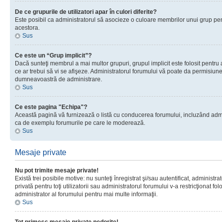
De ce grupurile de utilizatori apar în culori diferite?
Este posibil ca administratorul să asocieze o culoare membrilor unui grup pen
acestora.
Sus
Ce este un “Grup implicit”?
Dacă sunteţi membrul a mai multor grupuri, grupul implicit este folosit pentru
ce ar trebui să vi se afişeze. Administratorul forumului vă poate da permisiun
dumneavoastră de administrare.
Sus
Ce este pagina "Echipa"?
Această pagină vă furnizează o listă cu conducerea forumului, incluzând adminis
ca de exemplu forumurile pe care le moderează.
Sus
Mesaje private
Nu pot trimite mesaje private!
Există trei posibile motive: nu sunteţi înregistrat şi/sau autentificat, administ
privată pentru toţi utilizatorii sau administratorul forumului v-a restricţionat f
administrator al forumului pentru mai multe informaţii.
Sus