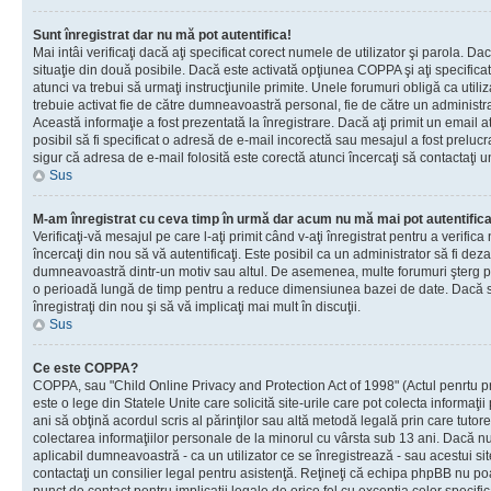
Sunt înregistrat dar nu mă pot autentifica!
Mai intâi verificaţi dacă aţi specificat corect numele de utilizator şi parola. Da
situaţie din două posibile. Dacă este activată opţiunea COPPA şi aţi specificat 
atunci va trebui să urmaţi instrucţiunile primite. Unele forumuri obligă ca utilizat
trebuie activat fie de către dumneavoastră personal, fie de către un administrat
Această informaţie a fost prezentată la înregistrare. Dacă aţi primit un email a
posibil să fi specificat o adresă de e-mail incorectă sau mesajul a fost prelucr
sigur că adresa de e-mail folosită este corectă atunci încercaţi să contactaţi u
Sus
M-am înregistrat cu ceva timp în urmă dar acum nu mă mai pot autentific
Verificaţi-vă mesajul pe care l-aţi primit când v-aţi înregistrat pentru a verifica
încercaţi din nou să vă autentificaţi. Este posibil ca un administrator să fi dezac
dumneavoastră dintr-un motiv sau altul. De asemenea, multe forumuri şterg peri
o perioadă lungă de timp pentru a reduce dimensiunea bazei de date. Dacă s-a
înregistraţi din nou şi să vă implicaţi mai mult în discuţii.
Sus
Ce este COPPA?
COPPA, sau "Child Online Privacy and Protection Act of 1998" (Actul penrtu pro
este o lege din Statele Unite care solicită site-urile care pot colecta informaţi
ani să obţină acordul scris al părinţilor sau altă metodă legală prin care tutore
colectarea informaţiilor personale de la minorul cu vârsta sub 13 ani. Dacă nu
aplicabil dumneavoastră - ca un utilizator ce se înregistrează - sau acestui site
contactaţi un consilier legal pentru asistenţă. Reţineţi că echipa phpBB nu poat