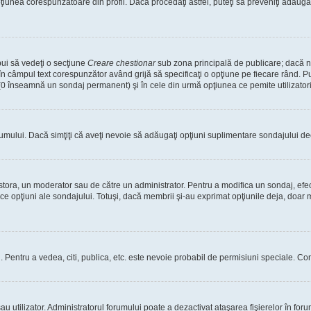
nea corespunzătoare din profil. Dacă procedaţi astfel, puteţi să preveniţi adăuga
bui să vedeţi o secţiune
Creare chestionar
sub zona principală de publicare; dacă nu
 în câmpul text corespunzător având grijă să specificaţi o opţiune pe fiecare rând. Pu
lui (0 înseamnă un sondaj permanent) şi în cele din urmă opţiunea ce pemite utilizatori
rumului. Dacă simţiţi că aveţi nevoie să adăugaţi opţiuni suplimentare sondajului dec
estora, un moderator sau de către un administrator. Pentru a modifica un sondaj, efe
ice opţiuni ale sondajului. Totuşi, dacă membrii şi-au exprimat opţiunile deja, doar m
tori. Pentru a vedea, citi, publica, etc. este nevoie probabil de permisiuni speciale.
 utilizator. Administratorul forumului poate a dezactivat ataşarea fişierelor în forum