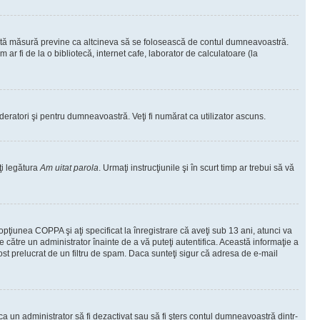
ceastă măsură previne ca altcineva să se folosească de contul dumneavoastră.
ar fi de la o bibliotecă, internet cafe, laborator de calculatoare (la
moderatori şi pentru dumneavoastră. Veţi fi numărat ca utilizator ascuns.
ţi legătura
Am uitat parola
. Urmaţi instrucţiunile şi în scurt timp ar trebui să vă
 opţiunea COPPA şi aţi specificat la înregistrare că aveţi sub 13 ani, atunci va
 de către un administrator înainte de a vă puteţi autentifica. Această informaţie a
 fost prelucrat de un filtru de spam. Daca sunteţi sigur că adresa de e-mail
il ca un administrator să fi dezactivat sau să fi şters contul dumneavoastră dintr-