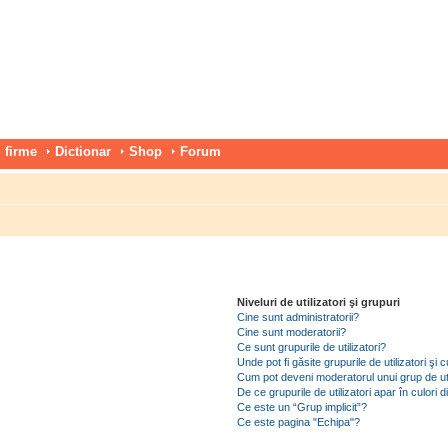
 firme
Dictionar
Shop
Forum
Niveluri de utilizatori şi grupuri
Cine sunt administratorii?
Cine sunt moderatorii?
Ce sunt grupurile de utilizatori?
Unde pot fi găsite grupurile de utilizatori ş
Cum pot deveni moderatorul unui grup de uti
De ce grupurile de utilizatori apar în culori di
Ce este un “Grup implicit”?
Ce este pagina "Echipa"?