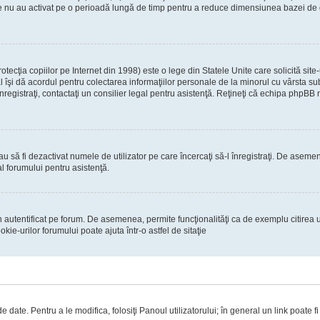
re nu au activat pe o perioadă lungă de timp pentru a reduce dimensiunea bazei de dat
ecţia copiilor pe Internet din 1998) este o lege din Statele Unite care solicită site-
gal îşi dă acordul pentru colectarea informaţiilor personale de la minorul cu vârsta 
 înregistraţi, contactaţi un consilier legal pentru asistenţă. Reţineţi că echipa phpBB 
 sau să fi dezactivat numele de utilizator pe care încercaţi să-l înregistraţi. De asemen
al forumului pentru asistenţă.
 autentificat pe forum. De asemenea, permite funcţionalităţi ca de exemplu citirea u
ie-urilor forumului poate ajuta într-o astfel de sitaţie
 date. Pentru a le modifica, folosiţi Panoul utilizatorului; în general un link poate f