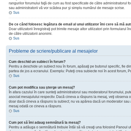
rangurilor forumului faţă de cum au fost specificate de către administratorul f
sau administratorii vă vor scădea pur şi simplu numărul de mesaje scrise.
Sus
De ce când folosesc legătura de email al unui utilizator îmi cere să mă aut
Doar utilizatorii înregistraţi pot trimite mesaje altor utilizatori prin formular
de către utilizatorii anonimi.
Sus
Probleme de scriere/publicare al mesajelor
Cum deschid un subiect în forum?
Pentru a deschide un subiect nou în forum, apăsaţi pe butonul specific, fie din f
partea de jos a ecranului. Exemplu: Puteţi crea subiecte noi în acest forum, Pu
Sus
Cum pot modifica sau şterge un mesaj?
În afara cazului în care sunteţi administratorul sau moderatorul forumului, p
asociat mesajulului respectiv. Dacă cineva a răspuns la mesaj, veţi observa o 
doar dacă cineva a răspuns la subiect; nu va apărea dacă un moderator sau admi
mesaj odată ce cineva a răspuns.
Sus
Cum pot să îmi adaug semnătură la mesaj?
Pentru a adăuga o semnătură trebuie întâi să vă creaţi una folosind Panoul uti