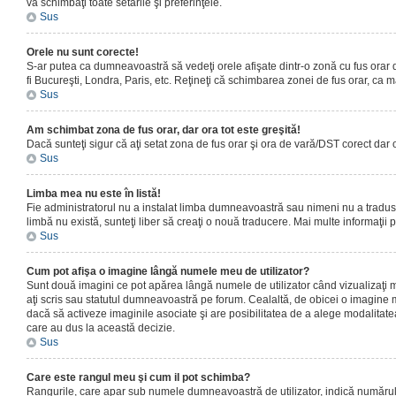
vă schimbaţi toate setările şi preferinţele.
Sus
Orele nu sunt corecte!
S-ar putea ca dumneavoastră să vedeţi orele afişate dintr-o zonă cu fus orar dif
fi Bucureşti, Londra, Paris, etc. Reţineţi că schimbarea zonei de fus orar, ca maj
Sus
Am schimbat zona de fus orar, dar ora tot este greşită!
Dacă sunteţi sigur că aţi setat zona de fus orar şi ora de vară/DST corect dar 
Sus
Limba mea nu este în listă!
Fie administratorul nu a instalat limba dumneavoastră sau nimeni nu a tradus 
limbă nu există, sunteţi liber să creaţi o nouă traducere. Mai multe informaţii po
Sus
Cum pot afişa o imagine lângă numele meu de utilizator?
Sunt două imagini ce pot apărea lângă numele de utilizator când vizualizaţi 
aţi scris sau statutul dumneavoastră pe forum. Cealaltă, de obicei o imagine 
dacă să activeze imaginile asociate şi are posibilitatea de a alege modalitatea 
care au dus la această decizie.
Sus
Care este rangul meu şi cum il pot schimba?
Rangurile, care apar sub numele dumneavoastră de utilizator, indică numărul de