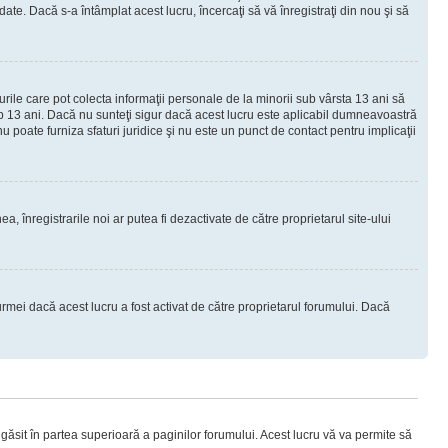
e. Dacă s-a întâmplat acest lucru, încercaţi să vă înregistraţi din nou şi să
urile care pot colecta informaţii personale de la minorii sub vârsta 13 ani să
sub 13 ani. Dacă nu sunteţi sigur dacă acest lucru este aplicabil dumneavoastră
nu poate furniza sfaturi juridice şi nu este un punct de contact pentru implicaţii
ea, înregistrarile noi ar putea fi dezactivate de către proprietarul site-ului
rmei dacă acest lucru a fost activat de către proprietarul forumului. Dacă
i găsit în partea superioară a paginilor forumului. Acest lucru vă va permite să