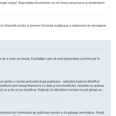
eşte rangul. Majoritatea forumurilor nu vor tolera acest lucru şi moderatorii
lucru se întamplă pentru a preveni folosirea maliţioasa a sistemului de mesagerie
 de a scrie un mesaj. Facilităţile care vă sunt disponibile sunt trecute în
 doar pentru o scurta perioadă după publicare - apăsând butonul
Modifică
 modificat acel mesaj împreuna cu data şi ora modificării. Aceasta va apărea
e şi de ce au modificat. Reţineţi că utilizatorii normali nu pot şterge un
emnătură
din formularul de publicare pentru a vă adăuga semnătura. Puteţi,