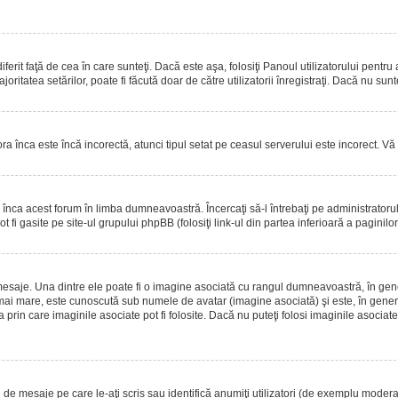
erit faţă de cea în care sunteţi. Dacă este aşa, folosiţi Panoul utilizatorului pentru
oritatea setărilor, poate fi făcută doar de către utilizatorii înregistraţi. Dacă nu sun
ora înca este încă incorectă, atunci tipul setat pe ceasul serverului este incorect. 
înca acest forum în limba dumneavoastră. Încercaţi să-l întrebaţi pe administrator
t fi gasite pe site-ul grupului phpBB (folosiţi link-ul din partea inferioară a paginilo
mesaje. Una dintre ele poate fi o imagine asociată cu rangul dumneavoastră, în gen
mai mare, este cunoscută sub numele de avatar (imagine asociată) şi este, în general
prin care imaginile asociate pot fi folosite. Dacă nu puteţi folosi imaginile asociate,
 mesaje pe care le-aţi scris sau identifică anumiţi utilizatori (de exemplu moderato