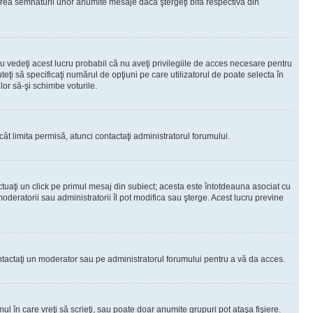
rea semnăturii unor anumite mesaje dacă ştergeţi bifa respectivă din
 vedeţi acest lucru probabil că nu aveţi privilegiile de acces necesare pentru
teţi să specificaţi numărul de opţiuni pe care utilizatorul de poate selecta în
lor să-şi schimbe voturile.
ât limita permisă, atunci contactaţi administratorul forumului.
ctuaţi un click pe primul mesaj din subiect; acesta este întotdeauna asociat cu
oderatorii sau administratorii îl pot modifica sau şterge. Acest lucru previne
 Contactaţi un moderator sau pe administratorul forumului pentru a vă da acces.
ul în care vreţi să scrieţi, sau poate doar anumite grupuri pot ataşa fişiere.