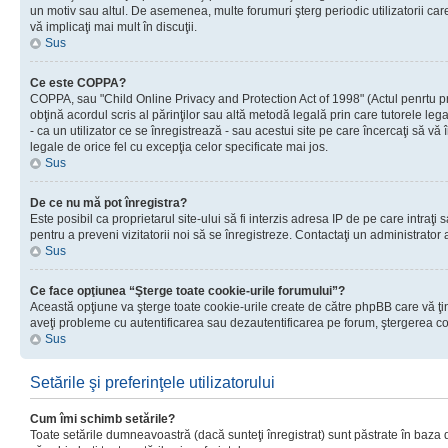
un motiv sau altul. De asemenea, multe forumuri şterg periodic utilizatorii ca
vă implicaţi mai mult în discuţii.
Sus
Ce este COPPA?
COPPA, sau "Child Online Privacy and Protection Act of 1998" (Actul penrtu prot
obţină acordul scris al părinţilor sau altă metodă legală prin care tutorele le
- ca un utilizator ce se înregistrează - sau acestui site pe care încercaţi să vă
legale de orice fel cu excepţia celor specificate mai jos.
Sus
De ce nu mă pot înregistra?
Este posibil ca proprietarul site-ului să fi interzis adresa IP de pe care intraţi
pentru a preveni vizitatorii noi să se înregistreze. Contactaţi un administrator 
Sus
Ce face opţiunea “Şterge toate cookie-urile forumului”?
Această opţiune va şterge toate cookie-urile create de către phpBB care vă ţin
aveţi probleme cu autentificarea sau dezautentificarea pe forum, ştergerea cook
Sus
Setările şi preferinţele utilizatorului
Cum îmi schimb setările?
Toate setările dumneavoastră (dacă sunteţi înregistrat) sunt păstrate în baza de