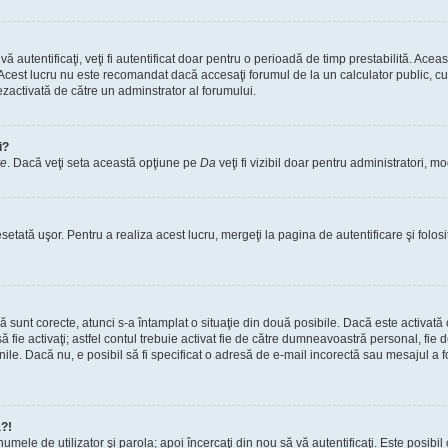
vă autentificaţi, veţi fi autentificat doar pentru o perioadă de timp prestabilită. A
. Acest lucru nu este recomandat dacă accesaţi forumul de la un calculator public, cum 
ezactivată de către un adminstrator al forumului.
i?
re
. Dacă veţi seta această opţiune pe
Da
veţi fi vizibil doar pentru administratori, 
setată uşor. Pentru a realiza acest lucru, mergeţi la pagina de autentificare şi folosi
acă sunt corecte, atunci s-a întamplat o situaţie din două posibile. Dacă este activată
 să fie activaţi; astfel contul trebuie activat fie de către dumneavoastră personal, fie
iunile. Dacă nu, e posibil să fi specificat o adresă de e-mail incorectă sau mesajul a
a?!
a numele de utilizator şi parola; apoi încercaţi din nou să vă autentificaţi. Este posib