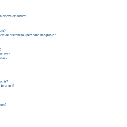
a cineva din forum!
eate?
e mele de prieteni sau persoane neagreate?
?
zultat?
oală!?
scrie?
 forumuri?
orum?