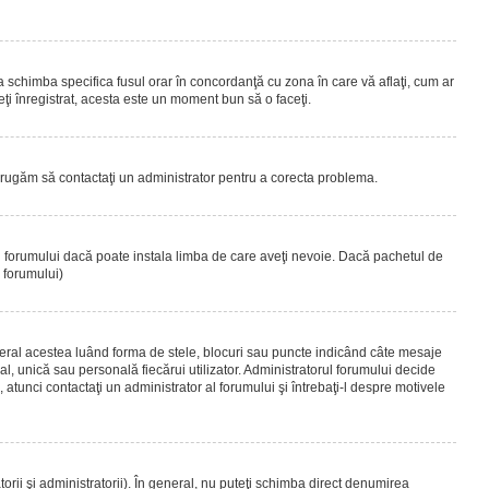
 a schimba specifica fusul orar în concordanţă cu zona în care vă aflaţi, cum ar
teţi înregistrat, acesta este un moment bun să o faceţi.
Vă rugăm să contactaţi un administrator pentru a corecta problema.
ul forumului dacă poate instala limba de care aveţi nevoie. Dacă pachetul de
r forumului)
eral acestea luând forma de stele, blocuri sau puncte indicând câte mesaje
, unică sau personală fiecărui utilizator. Administratorul forumului decide
 atunci contactaţi un administrator al forumului şi întrebaţi-l despre motivele
rii şi administratorii). În general, nu puteţi schimba direct denumirea