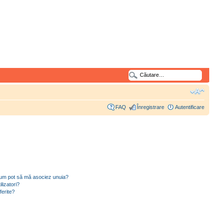
FAQ
Înregistrare
Autentificare
i cum pot să mă asociez unuia?
lizatori?
ferite?