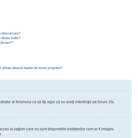
ru descărcare?
 rămas trafic?
scărcare?
ce şi/sau abuzuri legate de acest program?
rator al forumului ca să fiţi sigur că nu aveţi interdicţie pe forum. De
ces la opţiuni care nu sunt disponibile vizitatorilor cum ar fi imagini
i.