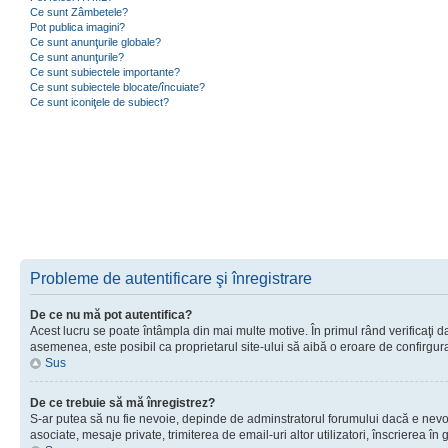
Ce sunt Zâmbetele?
Pot publica imagini?
Ce sunt anunţurile globale?
Ce sunt anunţurile?
Ce sunt subiectele importante?
Ce sunt subiectele blocate/încuiate?
Ce sunt iconiţele de subiect?
Probleme de autentificare şi înregistrare
De ce nu mă pot autentifica?
Acest lucru se poate întâmpla din mai multe motive. În primul rând verificaţi dac
asemenea, este posibil ca proprietarul site-ului să aibă o eroare de confirgur
Sus
De ce trebuie să mă înregistrez?
S-ar putea să nu fie nevoie, depinde de adminstratorul forumului dacă e nevoie 
asociate, mesaje private, trimiterea de email-uri altor utilizatori, înscrierea