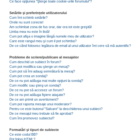
Ce face opţiunea “Şterge toate cookie-urile forumului”?
Setările şi preferinţele utilizatorului
Cum îmi schimb setările?
Orele nu sunt corecte!
Am schimbat zona de fus orar, dar ora tot este greşită!
Limba mea nu este în listă!
Cum pot afişa o imagine lângă numele meu de utilizator?
Care este rangul meu şi cum il pot schimba?
De ce când folosesc legătura de email al unui utilizator îmi cere să mă autentific?
Probleme de scriere/publicare al mesajelor
Cum deschid un subiect în forum?
Cum pot modifica sau şterge un mesaj?
Cum pot să îmi adaug semnătură la mesaj?
Cum pot crea un sondaj?
De ce nu pot adăuga mai multe opţiuni la sondaj?
Cum modific sau şterg un sondaj?
De ce nu pot să accesez un forum?
De ce nu pot adăuga fişiere ataşate?
De ce am primit un avertisment?
Cum pot raporta mesaje unui moderator?
Pentru ce este butonul "Salvare" la deschiderea unui subiect?
De ce mesajul meu trebuie să fie aprobat?
Cum îmi promovez subiectul?
Formatări şi tipuri de subiecte
Ce este codul BB?
Pot folosi HTML?