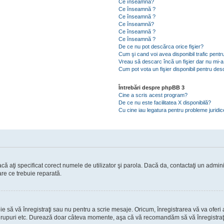
Ce înseamnă?
Ce înseamnă ?
Ce înseamnă ?
Ce înseamnă?
Ce înseamnă ?
Ce înseamnă ?
De ce nu pot descărca orice fişier?
Cum şi cand voi avea disponibil trafic pent
Vreau să descarc încă un fişier dar nu mi-a
Cum pot vota un fişier disponibil pentru de
Întrebări despre phpBB 3
Cine a scris acest program?
De ce nu este facilitatea X disponibilă?
Cu cine iau legatura pentru probleme juridi
ă aţi specificat corect numele de utilizator şi parola. Dacă da, contactaţi un administ
are ce trebuie reparată.
să vă înregistraţi sau nu pentru a scrie mesaje. Oricum, înregistrarea vă va oferi ac
 în grupuri etc. Durează doar câteva momente, aşa că vă recomandăm să vă înregistraţ