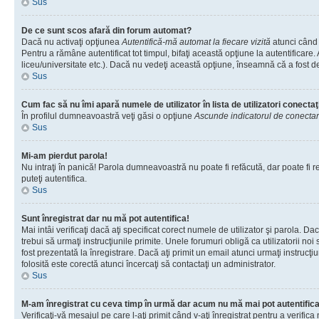
Sus
De ce sunt scos afară din forum automat?
Dacă nu activaţi opţiunea
Autentifică-mă automat la fiecare vizită
atunci când 
Pentru a rămâne autentificat tot timpul, bifaţi această opţiune la autentificare
liceu/universitate etc.). Dacă nu vedeţi această opţiune, înseamnă că a fost d
Sus
Cum fac să nu îmi apară numele de utilizator în lista de utilizatori conectaţ
În profilul dumneavoastră veţi găsi o opţiune
Ascunde indicatorul de conecta
Sus
Mi-am pierdut parola!
Nu intraţi în panică! Parola dumneavoastră nu poate fi refăcută, dar poate fi re
puteţi autentifica.
Sus
Sunt înregistrat dar nu mă pot autentifica!
Mai intâi verificaţi dacă aţi specificat corect numele de utilizator şi parola. D
trebui să urmaţi instrucţiunile primite. Unele forumuri obligă ca utilizatorii noi
fost prezentată la înregistrare. Dacă aţi primit un email atunci urmaţi instrucţ
folosită este corectă atunci încercaţi să contactaţi un administrator.
Sus
M-am înregistrat cu ceva timp în urmă dar acum nu mă mai pot autentific
Verificaţi-vă mesajul pe care l-aţi primit când v-aţi înregistrat pentru a verific