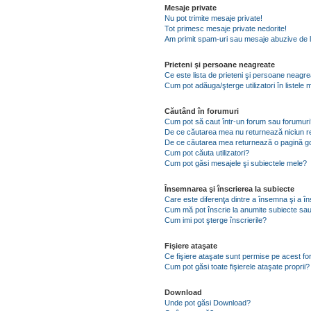
Mesaje private
Nu pot trimite mesaje private!
Tot primesc mesaje private nedorite!
Am primit spam-uri sau mesaje abuzive de l
Prieteni şi persoane neagreate
Ce este lista de prieteni şi persoane neagr
Cum pot adăuga/şterge utilizatori în listel
Căutând în forumuri
Cum pot să caut într-un forum sau forumuri
De ce căutarea mea nu returnează niciun re
De ce căutarea mea returnează o pagină g
Cum pot căuta utilizatori?
Cum pot găsi mesajele şi subiectele mele?
Însemnarea şi înscrierea la subiecte
Care este diferenţa dintre a însemna şi a în
Cum mă pot înscrie la anumite subiecte sau
Cum imi pot şterge înscrierile?
Fişiere ataşate
Ce fişiere ataşate sunt permise pe acest f
Cum pot găsi toate fişierele ataşate proprii?
Download
Unde pot găsi Download?