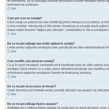
de asemenea, să vă adăugaţi automat semnătura la toate mesajele bifând opţiu
formularul de publicare.
Sus
Cum pot crea un sondaj?
Când creaţi un subiect nou sau modificaţi primul mesaj al unui subiect, ar tre
a crea sondaje. Introduceţi un titlu pentru chestionar şi cel puţin două opţiuni
timpul votării folosind “Opţiuni per utilizator”, valabilitatea în zile a sondaju
Sus
De ce nu pot adăuga mai multe opţiuni la sondaj?
Limita pentru opţiunile sondajului este specificată de către administratorul fo
Sus
Cum modific sau şterg un sondaj?
Ca şi în cazul mesajelor, sondajele pot fi modificate doar de către autorul ac
sondajul. Dacă nimeni nu a votat, atunci utilizatorii pot şterge sau modifica or
schimbarea opţiunilor sondajului înainte de finalizarea acestuia.
Sus
De ce nu pot să accesez un forum?
Unele forumuri pot fi limitate pentru anumiţi utilizatori sau grupuri de utiliza
Sus
De ce nu pot adăuga fişiere ataşate?
Abilitatea de a adăuga fişiere ataşate se poate face pe bază de forum, grup, sau