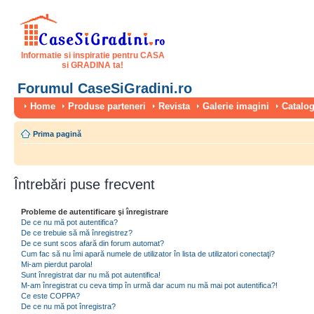
Informatie si inspiratie pentru CASA
si GRADINA ta!
Forumul CaseSiGradini.ro
Home
Produse parteneri
Revista
Galerie imagini
Catalog
Prima pagină
Întrebări puse frecvent
Probleme de autentificare şi înregistrare
De ce nu mă pot autentifica?
De ce trebuie să mă înregistrez?
De ce sunt scos afară din forum automat?
Cum fac să nu îmi apară numele de utilizator în lista de utilizatori conectaţi?
Mi-am pierdut parola!
Sunt înregistrat dar nu mă pot autentifica!
M-am înregistrat cu ceva timp în urmă dar acum nu mă mai pot autentifica?!
Ce este COPPA?
De ce nu mă pot înregistra?