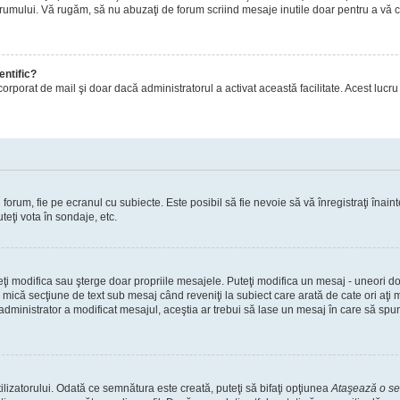
orumului. Vă rugăm, să nu abuzaţi de forum scriind mesaje inutile doar pentru a vă cr
entific?
ul încorporat de mail şi doar dacă administratorul a activat această facilitate. Acest 
orum, fie pe ecranul cu subiecte. Este posibil să fie nevoie să vă înregistraţi înainte
teţi vota în sondaje, etc.
uteţi modifica sau şterge doar propriile mesajele. Puteţi modifica un mesaj - uneori
mică secţiune de text sub mesaj când reveniţi la subiect care arată de cate ori aţi
nistrator a modificat mesajul, aceştia ar trebui să lase un mesaj în care să spună c
lizatorului. Odată ce semnătura este creată, puteţi să bifaţi opţiunea
Ataşează o s