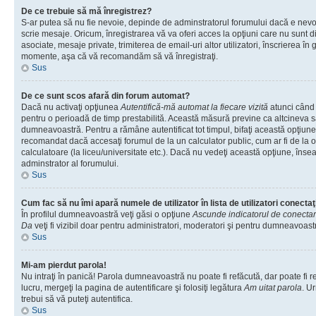
De ce trebuie să mă înregistrez?
S-ar putea să nu fie nevoie, depinde de adminstratorul forumului dacă e nevoi
scrie mesaje. Oricum, înregistrarea vă va oferi acces la opţiuni care nu sunt dis
asociate, mesaje private, trimiterea de email-uri altor utilizatori, înscrierea î
momente, aşa că vă recomandăm să vă înregistraţi.
Sus
De ce sunt scos afară din forum automat?
Dacă nu activaţi opţiunea
Autentifică-mă automat la fiecare vizită
atunci când v
pentru o perioadă de timp prestabilită. Această măsură previne ca altcineva 
dumneavoastră. Pentru a rămâne autentificat tot timpul, bifaţi această opţiune 
recomandat dacă accesaţi forumul de la un calculator public, cum ar fi de la o 
calculatoare (la liceu/universitate etc.). Dacă nu vedeţi această opţiune, îns
adminstrator al forumului.
Sus
Cum fac să nu îmi apară numele de utilizator în lista de utilizatori conectaţ
În profilul dumneavoastră veţi găsi o opţiune
Ascunde indicatorul de conecta
Da
veţi fi vizibil doar pentru administratori, moderatori şi pentru dumneavoastr
Sus
Mi-am pierdut parola!
Nu intraţi în panică! Parola dumneavoastră nu poate fi refăcută, dar poate fi r
lucru, mergeţi la pagina de autentificare şi folosiţi legătura
Am uitat parola
. Ur
trebui să vă puteţi autentifica.
Sus