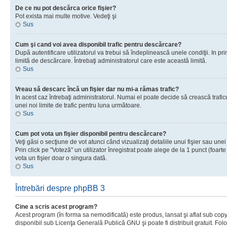
De ce nu pot descărca orice fişier?
Pot exista mai multe motive. Vedeţi şi
Sus
Cum şi cand voi avea disponibil trafic pentru descărcare?
După autentificare utilizatorul va trebui să îndeplinească unele condiţii. In prim
limită de descărcare. Întrebaţi administratorul care este această limită.
Sus
Vreau să descarc încă un fişier dar nu mi-a rămas trafic?
In acest caz întrebaţi administratorul. Numai el poate decide să crească trafic
unei noi limite de trafic pentru luna următoare.
Sus
Cum pot vota un fişier disponibil pentru descărcare?
Veţi găsi o secţiune de vot atunci când vizualizaţi detaliile unui fişier sau unei
Prin click pe "Voteză" un utilizator înregistrat poate alege de la 1 punct (foarte
vota un fişier doar o singura dată.
Sus
Întrebări despre phpBB 3
Cine a scris acest program?
Acest program (în forma sa nemodificată) este produs, lansat şi aflat sub copy
disponibil sub Licenţa Generală Publică GNU şi poate fi distribuit gratuit. Folos