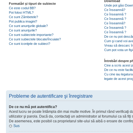
Download
Formatări şi tipuri de subiecte
Unde pot găsi Dow
Ce este codul BB?
Ce înseamnă?
Pot folosi HTML?
Ce înseamnă ?
Ce sunt Zâmbetele?
Ce înseamnă ?
Pot publica imagini?
Ce înseamnă?
Ce sunt anunţurile globale?
Ce înseamnă ?
Ce sunt anunţurile?
Ce înseamnă ?
Ce sunt subiectele importante?
De ce nu pot descăr
Ce sunt subiectele blocate/încuiate?
Cum şi cand voi ave
Ce sunt iconiţele de subiect?
Vreau să descarc în
Cum pot vota un fiş
Întrebări despre 
Cine a scris acest
De ce nu este facili
Cu cine iau legatura
legate de acest pr
Probleme de autentificare şi înregistrare
De ce nu mă pot autentifica?
Acest lucru se poate întâmpla din mai multe motive. În primul rând verificaţi d
utilizator şi parola. Dacă da, contactaţi un administrator al forumului ca să fiţi 
De asemenea, este posibil ca proprietarul site-ului să aibă o eroare de confir
Sus