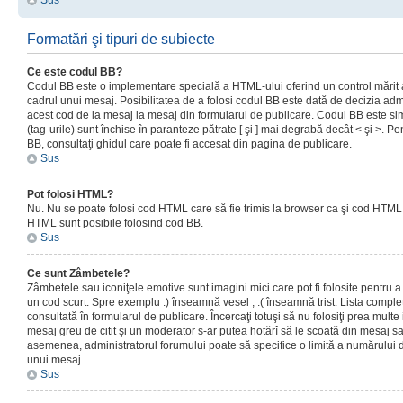
Sus
Formatări şi tipuri de subiecte
Ce este codul BB?
Codul BB este o implementare specială a HTML-ului oferind un control mărit a
cadrul unui mesaj. Posibilitatea de a folosi codul BB este dată de decizia admi
acest cod de la mesaj la mesaj din formularul de publicare. Codul BB este sim
(tag-urile) sunt închise în paranteze pătrate [ şi ] mai degrabă decât < şi >. P
BB, consultaţi ghidul care poate fi accesat din pagina de publicare.
Sus
Pot folosi HTML?
Nu. Nu se poate folosi cod HTML care să fie trimis la browser ca şi cod HTML. 
HTML sunt posibile folosind cod BB.
Sus
Ce sunt Zâmbetele?
Zâmbetele sau iconiţele emotive sunt imagini mici care pot fi folosite pentru
un cod scurt. Spre exemplu :) înseamnă vesel , :( înseamnă trist. Lista complet
consultată în formularul de publicare. Încercaţi totuşi să nu folosiţi prea mult
mesaj greu de citit şi un moderator s-ar putea hotărî să le scoată din mesaj s
asemenea, administratorul forumului poate să specifice o limită a numărului d
unui mesaj.
Sus