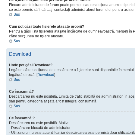
Ce fişiere ataşate sunt permise pe acest forum?
Fiecare administrator de forum poate permite sau restricţiona anumite tipuri de
ce este permis sâ încărcaţi, contactaţi administratorul forumului pentru asisten
Sus
Cum pot găsi toate fişierele ataşate proprii?
Pentru a găsi lista fişierelor ataşate încărcate de dumneavoastră, mergeţi în Pan
către secţiunea de fişiere ataşate.
Sus
Download
Unde pot găsi Download?
Legături către secţiunea de descărcare a fişierelor sunt disponibile în meniul
legătură directă: [
Download
]
Sus
Ce înseamnă?
Descărcarea nu este posibilă. Limita de trafic stabiltă de administratori în ac
sau pentru categoria afişată a fost integral consumată.
Sus
Ce înseamnă ?
Descărcarea nu este posibilă. Motive:
- Descărcare blocată de administrator.
- Utilizatorul nu este autentificat iar descărcarea este permisă doar utilizatorilo