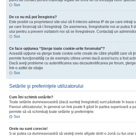
punct de contact pentru implicaţii legale de orice fel cu excepţia celor specific
Sus
De ce nu mă pot înregistra?
Este posibil ca proprietarul site-ului să fi interzis adresa IP de pe care intraţi 
pe care încercaţi să-l înregistraţi. De asemenea, înregistrarile noi ar putea fi d
ului pentru a preveni vizitatorii noi să se înregistreze. Contactaţi un administr
Sus
Ce face opţiunea “Şterge toate cookie-urile forumului”?
Această opţiune va şterge toate cookie-urile create de către phpBB care vă ţ
permite funcţionalităţi ca de exemplu citirea urmei dacă acest lucru a fost acti
Dacă aveţi probleme cu autentificarea sau dezautentificarea pe forum, şterger
într-o astfel de sitaţie
Sus
Setările şi preferinţele utilizatorului
Cum îmi schimb setările?
Toate setările dumneavoastră (dacă sunteţi înregistrat) sunt păstrate în baza de
Panoul utilizatorului; în general un link poate fi găsit în partea superioară a p
permite să vă schimbaţi toate setările şi preferinţele.
Sus
Orele nu sunt corecte!
S-ar putea ca dumneavoastră să vedeţi orele afişate dintr-o zonă cu fus orar di