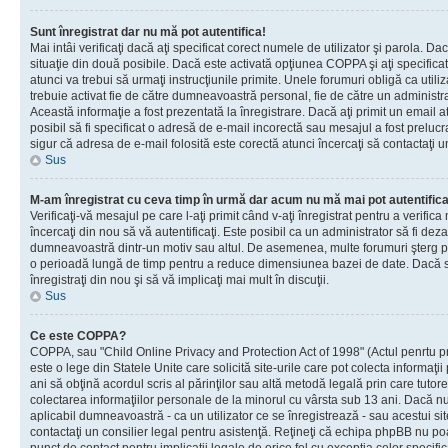
Sunt înregistrat dar nu mă pot autentifica!
Mai intâi verificaţi dacă aţi specificat corect numele de utilizator şi parola. Da
situaţie din două posibile. Dacă este activată opţiunea COPPA şi aţi specificat 
atunci va trebui să urmaţi instrucţiunile primite. Unele forumuri obligă ca utilizat
trebuie activat fie de către dumneavoastră personal, fie de către un administrat
Această informaţie a fost prezentată la înregistrare. Dacă aţi primit un email a
posibil să fi specificat o adresă de e-mail incorectă sau mesajul a fost prelucr
sigur că adresa de e-mail folosită este corectă atunci încercaţi să contactaţi u
Sus
M-am înregistrat cu ceva timp în urmă dar acum nu mă mai pot autentific
Verificaţi-vă mesajul pe care l-aţi primit când v-aţi înregistrat pentru a verifica
încercaţi din nou să vă autentificaţi. Este posibil ca un administrator să fi dezac
dumneavoastră dintr-un motiv sau altul. De asemenea, multe forumuri şterg peri
o perioadă lungă de timp pentru a reduce dimensiunea bazei de date. Dacă s-a
înregistraţi din nou şi să vă implicaţi mai mult în discuţii.
Sus
Ce este COPPA?
COPPA, sau "Child Online Privacy and Protection Act of 1998" (Actul penrtu pro
este o lege din Statele Unite care solicită site-urile care pot colecta informaţi
ani să obţină acordul scris al părinţilor sau altă metodă legală prin care tutore
colectarea informaţiilor personale de la minorul cu vârsta sub 13 ani. Dacă nu
aplicabil dumneavoastră - ca un utilizator ce se înregistrează - sau acestui site
contactaţi un consilier legal pentru asistenţă. Reţineţi că echipa phpBB nu poat