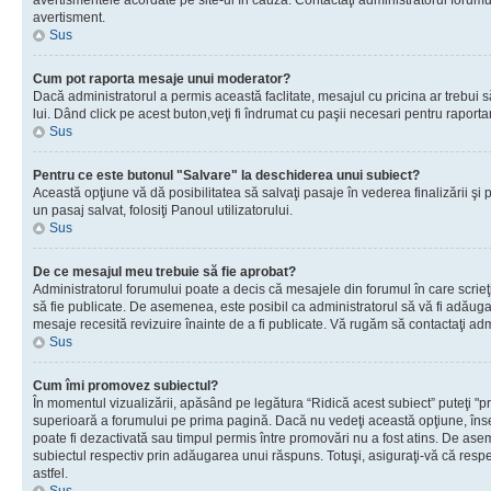
avertismentele acordate pe site-ul în cauză. Contactaţi administratorul forumulu
avertisment.
Sus
Cum pot raporta mesaje unui moderator?
Dacă administratorul a permis această faclitate, mesajul cu pricina ar trebui 
lui. Dând click pe acest buton,veţi fi îndrumat cu paşii necesari pentru raport
Sus
Pentru ce este butonul "Salvare" la deschiderea unui subiect?
Această opţiune vă dă posibilitatea să salvaţi pasaje în vederea finalizării şi pu
un pasaj salvat, folosiţi Panoul utilizatorului.
Sus
De ce mesajul meu trebuie să fie aprobat?
Administratorul forumului poate a decis că mesajele din forumul în care scrieţi
să fie publicate. De asemenea, este posibil ca administratorul să vă fi adăugat 
mesaje recesită revizuire înainte de a fi publicate. Vă rugăm să contactaţi adm
Sus
Cum îmi promovez subiectul?
În momentul vizualizării, apăsând pe legătura “Ridică acest subiect” puteţi "p
superioară a forumului pe prima pagină. Dacă nu vedeţi această opţiune, î
poate fi dezactivată sau timpul permis între promovări nu a fost atins. De as
subiectul respectiv prin adăugarea unui răspuns. Totuşi, asiguraţi-vă că respe
astfel.