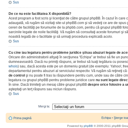
Sus
De ce nu este facilitatea X disponibilă?
Acest program a fost scris şi licenţiat de către grupul phpBB. În cazul în care co
adaugată, vă rugăm să vizitaţi site-ul phpBB.com şi să vedeţi ce are de spus
cereri de facilităţi pe forumurile de la phpbb.com, pentru că grupul phpBB fo
sarcinile legate de noile facilităţi. Vă rugăm să consultaţi aceste forumuri şi s
noastră legată de o facilitate şi să urmaţi procedura explicată acolo.
Sus
Cu cine iau legatura pentru probleme juridice şi/sau abuzuri legate de ac
Oricare din administratorii afişaţi în secţiunea “Echipa” ar trebui să fie un punc
dumneavoastră. Dacă nu primiţi răspuns, ar trebui să luaţi legătura cu poseso
whois
) sau, dacă acesta este pe un domeniu gratuit (de exemplu: Yahoo!, free
departamentul pentru abuzuri al serviciului respectiv. Vă rugăm să reţineţi 
de control
şi nu poate fi tras la răspundere pentru cum, unde sau de către cin
legatura cu grupul phpBB pentru probleme juridice care
nu sunt legate direc
în sine. Dacă trimiteţi un mesaj către grupul phpBB
despre orice folosire a un
aşteptaţi un terţ răspuns sau niciun răspuns.
Sus
Mergi la:
Echipa
•
Şterge toa
Prima pagină
Powered by
phpBB
© 2000-2011 phpBB Gro