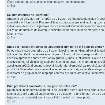
lângă subiect sau să publice mesaje abuzive sau ofensatoare.
Sus
Ce sunt grupurile de utilizatori?
Grupurile de utilizatori sunt grupări de utilizatori ce împart comunitatea în secţ
administratorii forumului. Fiecare utilizator poate aparţine mai multor grupuri 
individuale. Acest lucru uşurează munca administratorilor dacă doresc să sch
utilizatori deodată ca de exemplu: schimbarea permisiunilor de moderare sau 
forum privat.
Sus
Unde pot fi găsite grupurile de utilizatori şi cum pot să mă asociez unuia?
Puteţi vedea toate grupurile de utilizatori folosind link-ul “Grupuri de utilizato
utilizatorului. Pentru a vă asocia unui grup, folosiţi butonul corespunzător. N
necesită aprobare pentru a vă alătura grupului, unele sunt închise şi altele p
deschis, puteţi să vă înscrieţi apăsând butonul adecvat. Dacă grupul necesită
acest lucru apăsând butonul adecvat. Moderatorul grupului va trebui să apr
posibil să fiţi întrebat care sunt motivele pentru care doriţi să vă alăturaţi gru
moderator de grup dacă vă respinge cererea pentru că are motive întemeiate
Sus
Cum pot deveni moderatorul unui grup de utilizatori?
De obiecei un moderator al grupului de utilizatori este numit când grupul este
forumului. Dacă doriţi să creaţi un grup de utilizatori, atunci primul lucru pe car
legatura cu un administrator; încercaţi să-i trimiteţi un mesaj privat.
Sus