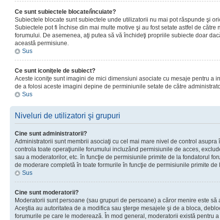
Ce sunt subiectele blocate/încuiate?
Subiectele blocate sunt subiectele unde utilizatorii nu mai pot răspunde şi or
Subiectele pot fi închise din mai multe motive şi au fost setate astfel de către
forumului. De asemenea, aţi putea să vă închideţi propriile subiecte doar dac
această permisiune.
Sus
Ce sunt iconiţele de subiect?
Aceste iconiţe sunt imagini de mici dimensiuni asociate cu mesaje pentru a ind
de a folosi aceste imagini depine de perminiunile setate de către administrato
Sus
Niveluri de utilizatori şi grupuri
Cine sunt administratorii?
Administratorii sunt membrii asociaţi cu cel mai mare nivel de control asupra în
controla toate operaţiunile forumului incluzând permisiunile de acces, excluder
sau a moderatorilor, etc. în funcţie de permisiunile primite de la fondatorul 
de moderare completă în toate formurile în funcţie de permisiunile primite de 
Sus
Cine sunt moderatorii?
Moderatorii sunt persoane (sau grupuri de persoane) a căror menire este să a
Aceştia au autoritatea de a modifica sau şterge mesajele şi de a bloca, debloc
forumurile pe care le moderează. În mod general, moderatorii există pentru a av