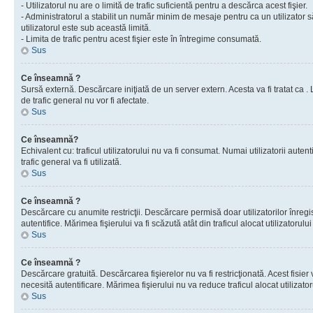
- Utilizatorul nu are o limită de trafic suficientă pentru a descărca acest fişier.
- Administratorul a stabilit un număr minim de mesaje pentru ca un utilizator s
utilizatorul este sub această limită.
- Limita de trafic pentru acest fişier este în întregime consumată.
Sus
Ce înseamnă ?
Sursă externă. Descărcare iniţiată de un server extern. Acesta va fi tratat ca . Lim
de trafic general nu vor fi afectate.
Sus
Ce înseamnă?
Echivalent cu: traficul utilizatorului nu va fi consumat. Numai utilizatorii autent
trafic general va fi utilizată.
Sus
Ce înseamnă ?
Descărcare cu anumite restricţii. Descărcare permisă doar utilizatorilor înregist
autentifice. Mărimea fişierului va fi scăzută atât din traficul alocat utilizatorului 
Sus
Ce înseamnă ?
Descărcare gratuită. Descărcarea fişierelor nu va fi restricţionată. Acest fisier 
necesită autentificare. Mărimea fişierului nu va reduce traficul alocat utilizato
Sus