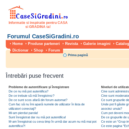
Informatie si inspiratie pentru CASA
si GRADINA ta!
Forumul CaseSiGradini.ro
Home
Produse parteneri
Revista
Galerie imagini
Catalog
Dictionar
Shop
Forum
Prima pagină
Întrebări puse frecvent
Probleme de autentificare şi înregistrare
Niveluri de utilizat
De ce nu mă pot autentifica?
Cine sunt administra
De ce trebuie să mă înregistrez?
Cine sunt moderator
De ce sunt scos afară din forum automat?
Ce sunt grupurile de 
Cum fac să nu îmi apară numele de utilizator în lista de
Unde pot fi găsite gr
utilizatori conectaţi?
asociez unuia?
Mi-am pierdut parola!
Cum pot deveni moder
Sunt înregistrat dar nu mă pot autentifica!
De ce grupurile de uti
M-am înregistrat cu ceva timp în urmă dar acum nu mă mai pot
Ce este un “Grup imp
autentifica?!
Ce este pagina "Ec