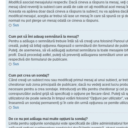
Modifică
asociat mesajulului respectiv. Dacă cineva a răspuns la mesaj, veţi 
mesaj când reveniţi la subiect care arată de cate ori aţi modificat acel mesaj 
Aceasta va apărea doar dacă cineva a răspuns la subiect; nu va apărea dacă
modificat mesajul, aceştia ar trebui să lase un mesaj în care să spună ce şi de 
normali nu pot şterge un mesaj odată ce cineva a răspuns.
Sus
Cum pot să îmi adaug semnătură la mesaj?
Pentru a adăuga o semnătură trebuie întâi să vă creaţi una folosind Panoul ut
creată, puteţi să bifaţi opţiunea
Ataşează o semnătură
din formularul de publ
Puteţi, de asemenea, să vă adăugaţi automat semnătura la toate mesajele b
profil. Dacă procedaţi astfel, puteţi să preveniţi adăugarea semnăturii unor a
respectivă din formularul de publicare.
Sus
Cum pot crea un sondaj?
Când creaţi un subiect nou sau modificaţi primul mesaj al unui subiect, ar tre
chestionar
sub zona principală de publicare; dacă nu vedeţi acest lucru probab
necesare pentru a crea sondaje. Introduceţi un titlu pentru chestionar şi cel p
corespunzător având grijă să specificaţi o opţiune pe fiecare rând. Puteţi să s
utilizatorul de poate selecta în timpul votării folosind “Opţiuni per utilizator”, v
înseamnă un sondaj permanent) şi în cele din urmă opţiunea ce pemite utilizat
Sus
De ce nu pot adăuga mai multe opţiuni la sondaj?
Limita pentru opţiunile sondajului este specificată de către administratorul fo