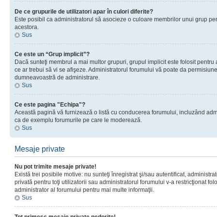
De ce grupurile de utilizatori apar în culori diferite?
Este posibil ca administratorul să asocieze o culoare membrilor unui grup pen
acestora.
Sus
Ce este un “Grup implicit”?
Dacă sunteţi membrul a mai multor grupuri, grupul implicit este folosit pentru
ce ar trebui să vi se afişeze. Administratorul forumului vă poate da permisiun
dumneavoastră de administrare.
Sus
Ce este pagina "Echipa"?
Această pagină vă furnizează o listă cu conducerea forumului, incluzând adminis
ca de exemplu forumurile pe care le moderează.
Sus
Mesaje private
Nu pot trimite mesaje private!
Există trei posibile motive: nu sunteţi înregistrat şi/sau autentificat, administ
privată pentru toţi utilizatorii sau administratorul forumului v-a restricţionat f
administrator al forumului pentru mai multe informaţii.
Sus