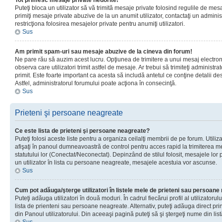
Tot primesc mesaje private nedorite!
Puteţi bloca un utilizator să vă trimită mesaje private folosind regulile de mes
primiţi mesaje private abuzive de la un anumit utilizator, contactaţi un adminis
restricţiona folosirea mesajelor private pentru anumiţi utilizatori.
Sus
Am primit spam-uri sau mesaje abuzive de la cineva din forum!
Ne pare rău să auzim acest lucru. Opţiunea de trimitere a unui mesaj electro
observa care utilizatori trimit astfel de mesaje. Ar trebui să trimiteţi administ
primit. Este foarte important ca acesta să includă antetul ce conţine detalii des
Astfel, administratorul forumului poate acţiona în consecinţă.
Sus
Prieteni şi persoane neagreate
Ce este lista de prieteni şi persoane neagreate?
Puteţi folosi aceste liste pentru a organiza ceilalţi membrii de pe forum. Utilizat
afişaţi în panoul dumneavoastră de control pentru acces rapid la trimiterea me
statutului lor (Conectat/Neconectat). Depinzând de stilul folosit, mesajele lor
un utilizator în lista cu persoane neagreate, mesajele acestuia vor ascunse.
Sus
Cum pot adăuga/şterge utilizatori în listele mele de prieteni sau persoan
Puteţi adăuga utilizatori în două moduri. În cadrul fiecărui profil al utilizatorul
lista de prienteni sau persoane neagreate. Alternativ, puteţi adăuga direct pri
din Panoul utilizatorului. Din aceeaşi pagină puteţi să şi ştergeţi nume din list