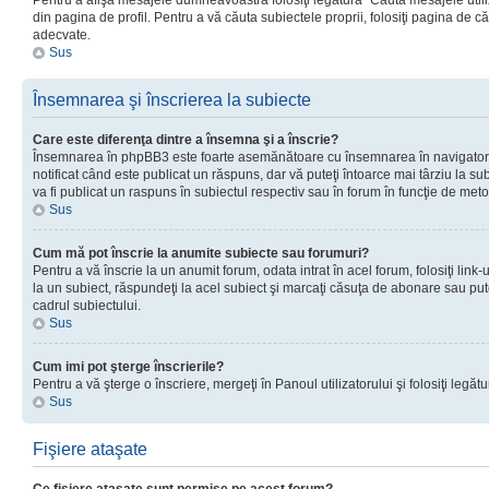
Pentru a afişa mesajele dumneavoastră folosiţi legătura “Căută mesajele utiliz
din pagina de profil. Pentru a vă căuta subiectele proprii, folosiţi pagina de c
adecvate.
Sus
Însemnarea şi înscrierea la subiecte
Care este diferenţa dintre a însemna şi a înscrie?
Însemnarea în phpBB3 este foarte asemănătoare cu însemnarea în navigator
notificat când este publicat un răspuns, dar vă puteţi întoarce mai târziu la subie
va fi publicat un raspuns în subiectul respectiv sau în forum în funcţie de meto
Sus
Cum mă pot înscrie la anumite subiecte sau forumuri?
Pentru a vă înscrie la un anumit forum, odata intrat în acel forum, folosiţi link
la un subiect, răspundeţi la acel subiect şi marcaţi căsuţa de abonare sau put
cadrul subiectului.
Sus
Cum imi pot şterge înscrierile?
Pentru a vă şterge o înscriere, mergeţi în Panoul utilizatorului şi folosiţi legătur
Sus
Fişiere ataşate