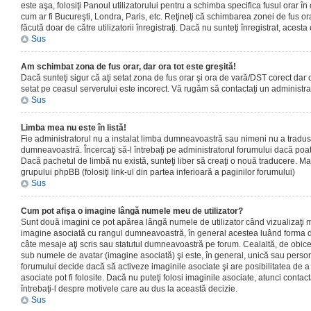
este aşa, folosiţi Panoul utilizatorului pentru a schimba specifica fusul orar în
cum ar fi Bucureşti, Londra, Paris, etc. Reţineţi că schimbarea zonei de fus orar
făcută doar de către utilizatorii înregistraţi. Dacă nu sunteţi înregistrat, aces
Sus
Am schimbat zona de fus orar, dar ora tot este greşită!
Dacă sunteţi sigur că aţi setat zona de fus orar şi ora de vară/DST corect dar o
setat pe ceasul serverului este incorect. Vă rugăm să contactaţi un administr
Sus
Limba mea nu este în listă!
Fie administratorul nu a instalat limba dumneavoastră sau nimeni nu a tradus
dumneavoastră. Încercaţi să-l întrebaţi pe administratorul forumului dacă poat
Dacă pachetul de limbă nu există, sunteţi liber să creaţi o nouă traducere. Mai 
grupului phpBB (folosiţi link-ul din partea inferioară a paginilor forumului)
Sus
Cum pot afişa o imagine lângă numele meu de utilizator?
Sunt două imagini ce pot apărea lângă numele de utilizator când vizualizaţi m
imagine asociată cu rangul dumneavoastră, în general acestea luând forma de
câte mesaje aţi scris sau statutul dumneavoastră pe forum. Cealaltă, de obic
sub numele de avatar (imagine asociată) şi este, în general, unică sau personal
forumului decide dacă să activeze imaginile asociate şi are posibilitatea de a
asociate pot fi folosite. Dacă nu puteţi folosi imaginile asociate, atunci contact
întrebaţi-l despre motivele care au dus la această decizie.
Sus