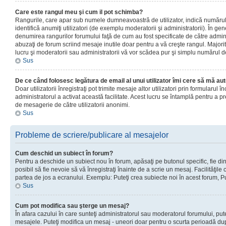
Care este rangul meu şi cum il pot schimba?
Rangurile, care apar sub numele dumneavoastră de utilizator, indică numărul 
identifică anumiţi utilizatori (de exemplu moderatorii şi administratorii). În ge
denumirea rangurilor forumului faţă de cum au fost specificate de către admin
abuzaţi de forum scriind mesaje inutile doar pentru a vă creşte rangul. Majorit
lucru şi moderatorii sau administratorii vă vor scădea pur şi simplu numărul 
Sus
De ce când folosesc legătura de email al unui utilizator îmi cere să mă aut
Doar utilizatorii înregistraţi pot trimite mesaje altor utilizatori prin formularul
administratorul a activat această facilitate. Acest lucru se întamplă pentru a p
de mesagerie de către utilizatorii anonimi.
Sus
Probleme de scriere/publicare al mesajelor
Cum deschid un subiect în forum?
Pentru a deschide un subiect nou în forum, apăsaţi pe butonul specific, fie din
posibil să fie nevoie să vă înregistraţi înainte de a scrie un mesaj. Facilităţile
partea de jos a ecranului. Exemplu: Puteţi crea subiecte noi în acest forum, Pu
Sus
Cum pot modifica sau şterge un mesaj?
În afara cazului în care sunteţi administratorul sau moderatorul forumului, put
mesajele. Puteţi modifica un mesaj - uneori doar pentru o scurta perioadă d