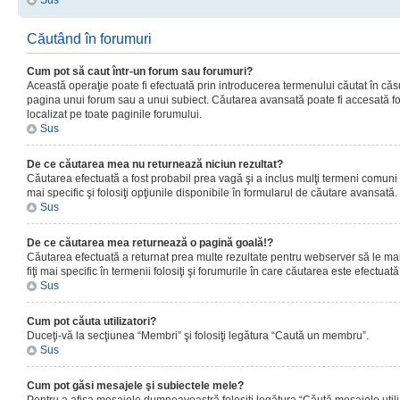
Sus
Căutând în forumuri
Cum pot să caut într-un forum sau forumuri?
Această operaţie poate fi efectuată prin introducerea termenului căutat în că
pagina unui forum sau a unui subiect. Căutarea avansată poate fi accesată fo
localizat pe toate paginile forumului.
Sus
De ce căutarea mea nu returnează niciun rezultat?
Căutarea efectuată a fost probabil prea vagă şi a inclus mulţi termeni comuni
mai specific şi folosiţi opţiunile disponibile în formularul de căutare avansată.
Sus
De ce căutarea mea returnează o pagină goală!?
Căutarea efectuată a returnat prea multe rezultate pentru webserver să le man
fiţi mai specific în termenii folosiţi şi forumurile în care căutarea este efectuată
Sus
Cum pot căuta utilizatori?
Duceţi-vă la secţiunea “Membri” şi folosiţi legătura “Caută un membru”.
Sus
Cum pot găsi mesajele şi subiectele mele?