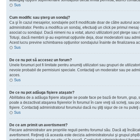
adăugaţi opţiuni suplimentare sondajului decât limita permisă, atunci contacta
Sus
Cum modific sau şterg un sondaj?
Ca şi în cazul mesajelor, sondajele pot fi modificate doar de către autorul ac
administrator. Pentru a modifica un sondaj, efectuaţi un click pe primul mesaj
asociat cu sondajul. Dacă nimeni nu a votat, atunci utilizatorii pot şterge sau 
Totuşi, dacă membrii şi-au exprimat opţiunile deja, doar moderatorii sau admini
Acest lucru previne schimbarea opţiunilor sondajului înainte de finalizarea ac
Sus
De ce nu pot să accesez un forum?
Unele forumuri pot fi limitate pentru anumiţi utilizatori sau grupuri de utilizatori
nevoie probabil de permisiuni speciale. Contactaţi un moderator sau pe admin
acces.
Sus
De ce nu pot adăuga fişiere ataşate?
Abilitatea de a adăuga fişiere ataşate se poate face pe bază de forum, grup, sa
poate a dezactivat ataşarea fişierelor în forumul în care vreţi să scrieţi, sau 
fişiere. Contactaţi administratorul forumului dacă nu ştiţi sigur de ce nu puteţi
Sus
De ce am primit un avertisment?
Fiecare administrator are propriile reguli pentru forumul său. Dacă aţi încălca
avertisment. Reţineţi că aceasta este decizia administratorului şi grupul php