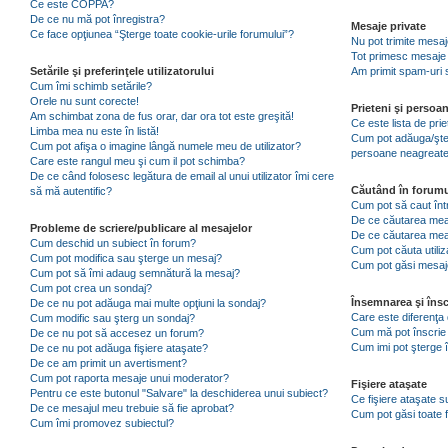
Ce este COPPA?
De ce nu mă pot înregistra?
Mesaje private
Ce face opţiunea “Şterge toate cookie-urile forumului”?
Nu pot trimite mesaj
Tot primesc mesaje 
Setările şi preferinţele utilizatorului
Am primit spam-uri 
Cum îmi schimb setările?
Orele nu sunt corecte!
Prieteni şi persoa
Am schimbat zona de fus orar, dar ora tot este greşită!
Ce este lista de pri
Limba mea nu este în listă!
Cum pot adăuga/şterg
Cum pot afişa o imagine lângă numele meu de utilizator?
persoane neagreat
Care este rangul meu şi cum il pot schimba?
De ce când folosesc legătura de email al unui utilizator îmi cere
Căutând în forumu
să mă autentific?
Cum pot să caut înt
De ce căutarea mea 
Probleme de scriere/publicare al mesajelor
De ce căutarea mea
Cum deschid un subiect în forum?
Cum pot căuta utiliz
Cum pot modifica sau şterge un mesaj?
Cum pot găsi mesaje
Cum pot să îmi adaug semnătură la mesaj?
Cum pot crea un sondaj?
Însemnarea şi însc
De ce nu pot adăuga mai multe opţiuni la sondaj?
Care este diferenţa 
Cum modific sau şterg un sondaj?
Cum mă pot înscrie 
De ce nu pot să accesez un forum?
Cum imi pot şterge î
De ce nu pot adăuga fişiere ataşate?
De ce am primit un avertisment?
Cum pot raporta mesaje unui moderator?
Fişiere ataşate
Pentru ce este butonul "Salvare" la deschiderea unui subiect?
Ce fişiere ataşate 
De ce mesajul meu trebuie să fie aprobat?
Cum pot găsi toate f
Cum îmi promovez subiectul?