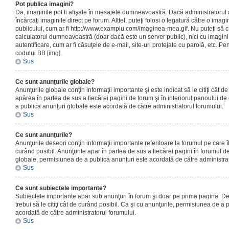
Pot publica imagini?
Da, imaginile pot fi afişate în mesajele dumneavoastră. Dacă administratorul a
încărcaţi imaginile direct pe forum. Altfel, puteţi folosi o legatură către o ima
publicului, cum ar fi http://www.examplu.com/imaginea-mea.gif. Nu puteţi să cr
calculatorul dumneavoastră (doar dacă este un server public), nici cu imagin
autentificare, cum ar fi căsuţele de e-mail, site-uri protejate cu parolă, etc. Pen
codului BB [img].
Sus
Ce sunt anunţurile globale?
Anunţurile globale conţin informaţii importante şi este indicat să le citiţi cât d
apărea în partea de sus a fiecărei pagini de forum şi în interiorul panoului de 
a publica anunţuri globale este acordată de către administratorul forumului.
Sus
Ce sunt anunţurile?
Anunţurile deseori conţin informaţii importante referitoare la forumul pe care îl 
curând posibil. Anunţurile apar în partea de sus a fiecărei pagini în forumul de
globale, permisiunea de a publica anunţuri este acordată de către administrat
Sus
Ce sunt subiectele importante?
Subiectele importante apar sub anunţuri în forum şi doar pe prima pagină. Des
trebui să le citiţi cât de curând posibil. Ca şi cu anunţurile, permisiunea de a
acordată de către administratorul forumului.
Sus