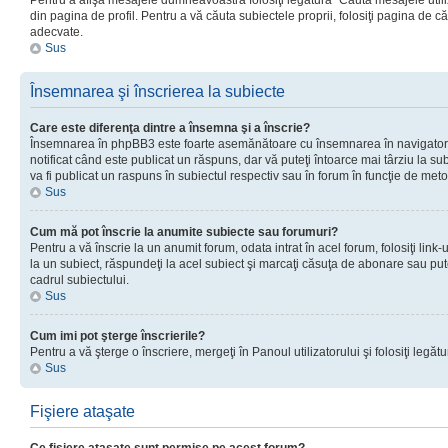
Pentru a afişa mesajele dumneavoastră folosiţi legătura “Căută mesajele utiliz
din pagina de profil. Pentru a vă căuta subiectele proprii, folosiţi pagina de c
adecvate.
Sus
Însemnarea şi înscrierea la subiecte
Care este diferenţa dintre a însemna şi a înscrie?
Însemnarea în phpBB3 este foarte asemănătoare cu însemnarea în navigator
notificat când este publicat un răspuns, dar vă puteţi întoarce mai târziu la subie
va fi publicat un raspuns în subiectul respectiv sau în forum în funcţie de meto
Sus
Cum mă pot înscrie la anumite subiecte sau forumuri?
Pentru a vă înscrie la un anumit forum, odata intrat în acel forum, folosiţi link
la un subiect, răspundeţi la acel subiect şi marcaţi căsuţa de abonare sau put
cadrul subiectului.
Sus
Cum imi pot şterge înscrierile?
Pentru a vă şterge o înscriere, mergeţi în Panoul utilizatorului şi folosiţi legătur
Sus
Fişiere ataşate