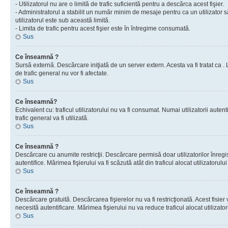
- Utilizatorul nu are o limită de trafic suficientă pentru a descărca acest fişier.
- Administratorul a stabilit un număr minim de mesaje pentru ca un utilizator s
utilizatorul este sub această limită.
- Limita de trafic pentru acest fişier este în întregime consumată.
Sus
Ce înseamnă ?
Sursă externă. Descărcare iniţiată de un server extern. Acesta va fi tratat ca . Lim
de trafic general nu vor fi afectate.
Sus
Ce înseamnă?
Echivalent cu: traficul utilizatorului nu va fi consumat. Numai utilizatorii autent
trafic general va fi utilizată.
Sus
Ce înseamnă ?
Descărcare cu anumite restricţii. Descărcare permisă doar utilizatorilor înregist
autentifice. Mărimea fişierului va fi scăzută atât din traficul alocat utilizatorului 
Sus
Ce înseamnă ?
Descărcare gratuită. Descărcarea fişierelor nu va fi restricţionată. Acest fisier 
necesită autentificare. Mărimea fişierului nu va reduce traficul alocat utilizato
Sus