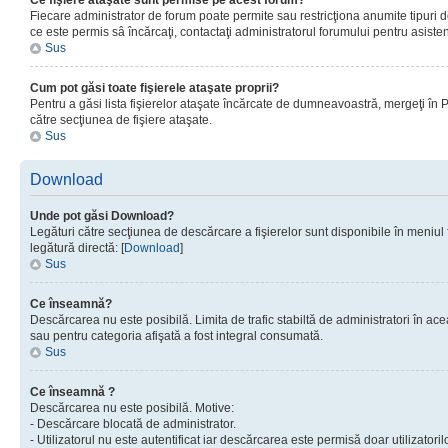
Ce fişiere ataşate sunt permise pe acest forum?
Fiecare administrator de forum poate permite sau restricţiona anumite tipuri de
ce este permis sâ încărcaţi, contactaţi administratorul forumului pentru asisten
Sus
Cum pot găsi toate fişierele ataşate proprii?
Pentru a găsi lista fişierelor ataşate încărcate de dumneavoastră, mergeţi în Pan
către secţiunea de fişiere ataşate.
Sus
Download
Unde pot găsi Download?
Legături către secţiunea de descărcare a fişierelor sunt disponibile în meniul
legătură directă: [
Download
]
Sus
Ce înseamnă?
Descărcarea nu este posibilă. Limita de trafic stabiltă de administratori în ac
sau pentru categoria afişată a fost integral consumată.
Sus
Ce înseamnă ?
Descărcarea nu este posibilă. Motive:
- Descărcare blocată de administrator.
- Utilizatorul nu este autentificat iar descărcarea este permisă doar utilizatorilo