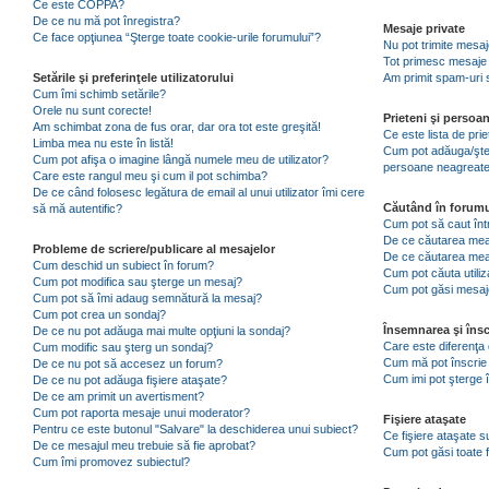
Ce este COPPA?
De ce nu mă pot înregistra?
Mesaje private
Ce face opţiunea “Şterge toate cookie-urile forumului”?
Nu pot trimite mesaj
Tot primesc mesaje 
Setările şi preferinţele utilizatorului
Am primit spam-uri 
Cum îmi schimb setările?
Orele nu sunt corecte!
Prieteni şi persoa
Am schimbat zona de fus orar, dar ora tot este greşită!
Ce este lista de pri
Limba mea nu este în listă!
Cum pot adăuga/şterg
Cum pot afişa o imagine lângă numele meu de utilizator?
persoane neagreat
Care este rangul meu şi cum il pot schimba?
De ce când folosesc legătura de email al unui utilizator îmi cere
Căutând în forumu
să mă autentific?
Cum pot să caut înt
De ce căutarea mea 
Probleme de scriere/publicare al mesajelor
De ce căutarea mea
Cum deschid un subiect în forum?
Cum pot căuta utiliz
Cum pot modifica sau şterge un mesaj?
Cum pot găsi mesaje
Cum pot să îmi adaug semnătură la mesaj?
Cum pot crea un sondaj?
Însemnarea şi însc
De ce nu pot adăuga mai multe opţiuni la sondaj?
Care este diferenţa 
Cum modific sau şterg un sondaj?
Cum mă pot înscrie 
De ce nu pot să accesez un forum?
Cum imi pot şterge î
De ce nu pot adăuga fişiere ataşate?
De ce am primit un avertisment?
Cum pot raporta mesaje unui moderator?
Fişiere ataşate
Pentru ce este butonul "Salvare" la deschiderea unui subiect?
Ce fişiere ataşate 
De ce mesajul meu trebuie să fie aprobat?
Cum pot găsi toate f
Cum îmi promovez subiectul?