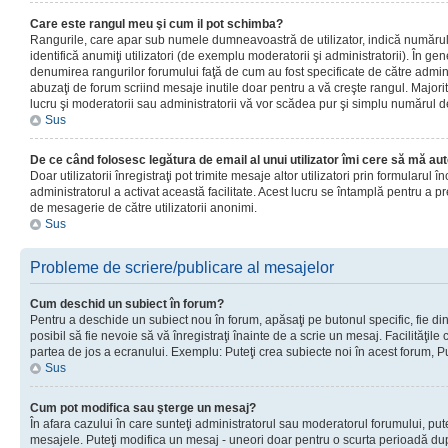
Care este rangul meu şi cum il pot schimba?
Rangurile, care apar sub numele dumneavoastră de utilizator, indică numărul 
identifică anumiţi utilizatori (de exemplu moderatorii şi administratorii). În ge
denumirea rangurilor forumului faţă de cum au fost specificate de către admin
abuzaţi de forum scriind mesaje inutile doar pentru a vă creşte rangul. Majorit
lucru şi moderatorii sau administratorii vă vor scădea pur şi simplu numărul 
Sus
De ce când folosesc legătura de email al unui utilizator îmi cere să mă aut
Doar utilizatorii înregistraţi pot trimite mesaje altor utilizatori prin formularul
administratorul a activat această facilitate. Acest lucru se întamplă pentru a p
de mesagerie de către utilizatorii anonimi.
Sus
Probleme de scriere/publicare al mesajelor
Cum deschid un subiect în forum?
Pentru a deschide un subiect nou în forum, apăsaţi pe butonul specific, fie din
posibil să fie nevoie să vă înregistraţi înainte de a scrie un mesaj. Facilităţile
partea de jos a ecranului. Exemplu: Puteţi crea subiecte noi în acest forum, Pu
Sus
Cum pot modifica sau şterge un mesaj?
În afara cazului în care sunteţi administratorul sau moderatorul forumului, put
mesajele. Puteţi modifica un mesaj - uneori doar pentru o scurta perioadă d