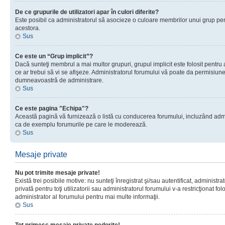
De ce grupurile de utilizatori apar în culori diferite?
Este posibil ca administratorul să asocieze o culoare membrilor unui grup pen
acestora.
Sus
Ce este un “Grup implicit”?
Dacă sunteţi membrul a mai multor grupuri, grupul implicit este folosit pentru
ce ar trebui să vi se afişeze. Administratorul forumului vă poate da permisiun
dumneavoastră de administrare.
Sus
Ce este pagina "Echipa"?
Această pagină vă furnizează o listă cu conducerea forumului, incluzând adminis
ca de exemplu forumurile pe care le moderează.
Sus
Mesaje private
Nu pot trimite mesaje private!
Există trei posibile motive: nu sunteţi înregistrat şi/sau autentificat, administ
privată pentru toţi utilizatorii sau administratorul forumului v-a restricţionat f
administrator al forumului pentru mai multe informaţii.
Sus