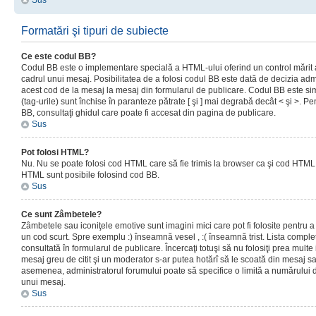
Sus
Formatări şi tipuri de subiecte
Ce este codul BB?
Codul BB este o implementare specială a HTML-ului oferind un control mărit a
cadrul unui mesaj. Posibilitatea de a folosi codul BB este dată de decizia admi
acest cod de la mesaj la mesaj din formularul de publicare. Codul BB este sim
(tag-urile) sunt închise în paranteze pătrate [ şi ] mai degrabă decât < şi >. P
BB, consultaţi ghidul care poate fi accesat din pagina de publicare.
Sus
Pot folosi HTML?
Nu. Nu se poate folosi cod HTML care să fie trimis la browser ca şi cod HTML. 
HTML sunt posibile folosind cod BB.
Sus
Ce sunt Zâmbetele?
Zâmbetele sau iconiţele emotive sunt imagini mici care pot fi folosite pentru
un cod scurt. Spre exemplu :) înseamnă vesel , :( înseamnă trist. Lista complet
consultată în formularul de publicare. Încercaţi totuşi să nu folosiţi prea mult
mesaj greu de citit şi un moderator s-ar putea hotărî să le scoată din mesaj s
asemenea, administratorul forumului poate să specifice o limită a numărului d
unui mesaj.
Sus