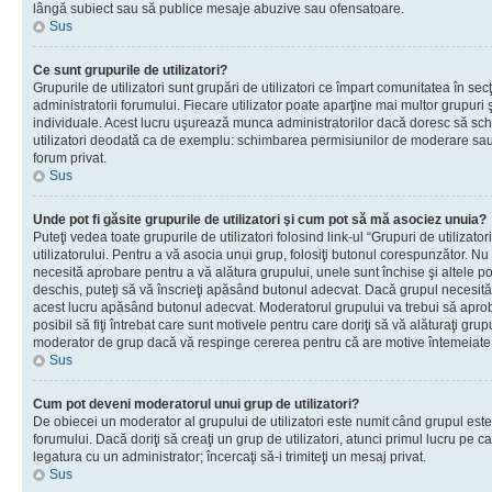
lângă subiect sau să publice mesaje abuzive sau ofensatoare.
Sus
Ce sunt grupurile de utilizatori?
Grupurile de utilizatori sunt grupări de utilizatori ce împart comunitatea în secţ
administratorii forumului. Fiecare utilizator poate aparţine mai multor grupuri 
individuale. Acest lucru uşurează munca administratorilor dacă doresc să sch
utilizatori deodată ca de exemplu: schimbarea permisiunilor de moderare sau 
forum privat.
Sus
Unde pot fi găsite grupurile de utilizatori şi cum pot să mă asociez unuia?
Puteţi vedea toate grupurile de utilizatori folosind link-ul “Grupuri de utilizato
utilizatorului. Pentru a vă asocia unui grup, folosiţi butonul corespunzător. N
necesită aprobare pentru a vă alătura grupului, unele sunt închise şi altele p
deschis, puteţi să vă înscrieţi apăsând butonul adecvat. Dacă grupul necesită
acest lucru apăsând butonul adecvat. Moderatorul grupului va trebui să apr
posibil să fiţi întrebat care sunt motivele pentru care doriţi să vă alăturaţi gru
moderator de grup dacă vă respinge cererea pentru că are motive întemeiate
Sus
Cum pot deveni moderatorul unui grup de utilizatori?
De obiecei un moderator al grupului de utilizatori este numit când grupul este
forumului. Dacă doriţi să creaţi un grup de utilizatori, atunci primul lucru pe car
legatura cu un administrator; încercaţi să-i trimiteţi un mesaj privat.
Sus