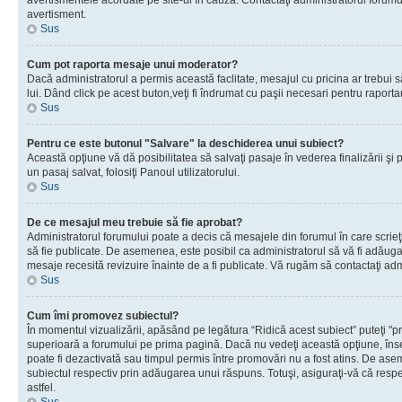
avertismentele acordate pe site-ul în cauză. Contactaţi administratorul forumulu
avertisment.
Sus
Cum pot raporta mesaje unui moderator?
Dacă administratorul a permis această faclitate, mesajul cu pricina ar trebui 
lui. Dând click pe acest buton,veţi fi îndrumat cu paşii necesari pentru raport
Sus
Pentru ce este butonul "Salvare" la deschiderea unui subiect?
Această opţiune vă dă posibilitatea să salvaţi pasaje în vederea finalizării şi pu
un pasaj salvat, folosiţi Panoul utilizatorului.
Sus
De ce mesajul meu trebuie să fie aprobat?
Administratorul forumului poate a decis că mesajele din forumul în care scrieţi
să fie publicate. De asemenea, este posibil ca administratorul să vă fi adăugat 
mesaje recesită revizuire înainte de a fi publicate. Vă rugăm să contactaţi adm
Sus
Cum îmi promovez subiectul?
În momentul vizualizării, apăsând pe legătura “Ridică acest subiect” puteţi "p
superioară a forumului pe prima pagină. Dacă nu vedeţi această opţiune, î
poate fi dezactivată sau timpul permis între promovări nu a fost atins. De as
subiectul respectiv prin adăugarea unui răspuns. Totuşi, asiguraţi-vă că respe
astfel.