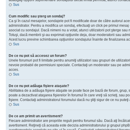
adăugaţi opţiuni suplimentare sondajului decât limita permisă, atunci contacta
Sus
Cum modific sau şterg un sondaj?
Ca şi în cazul mesajelor, sondajele pot fi modificate doar de către autorul ac
administrator. Pentru a modifica un sondaj, efectuaţi un click pe primul mesaj
asociat cu sondajul. Dacă nimeni nu a votat, atunci utilizatorii pot şterge sau 
Totuşi, dacă membrii şi-au exprimat opţiunile deja, doar moderatorii sau admini
Acest lucru previne schimbarea opţiunilor sondajului înainte de finalizarea ac
Sus
De ce nu pot să accesez un forum?
Unele forumuri pot fi limitate pentru anumiţi utilizatori sau grupuri de utilizatori
nevoie probabil de permisiuni speciale. Contactaţi un moderator sau pe admin
acces.
Sus
De ce nu pot adăuga fişiere ataşate?
Abilitatea de a adăuga fişiere ataşate se poate face pe bază de forum, grup, sa
poate a dezactivat ataşarea fişierelor în forumul în care vreţi să scrieţi, sau 
fişiere. Contactaţi administratorul forumului dacă nu ştiţi sigur de ce nu puteţi
Sus
De ce am primit un avertisment?
Fiecare administrator are propriile reguli pentru forumul său. Dacă aţi încălca
avertisment. Reţineţi că aceasta este decizia administratorului şi grupul php