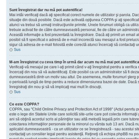
Sunt înregistrat dar nu mă pot autentifica!
Mai intâi verificaţi dacă aţi specificat corect numele de utilizator şi parola. Da
situaţie din două posibile. Dacă este activată opţiunea COPPA şi aţi specificat 
atunci va trebui să urmaţi instrucţiunile primite. Unele forumuri obligă ca utilizat
trebuie activat fie de către dumneavoastră personal, fie de către un administrat
Această informaţie a fost prezentată la înregistrare. Dacă aţi primit un email a
posibil să fi specificat o adresă de e-mail incorectă sau mesajul a fost prelucr
sigur că adresa de e-mail folosită este corectă atunci încercaţi să contactaţi u
Sus
M-am înregistrat cu ceva timp în urmă dar acum nu mă mai pot autentific
Verificaţi-vă mesajul pe care l-aţi primit când v-aţi înregistrat pentru a verifica
încercaţi din nou să vă autentificaţi. Este posibil ca un administrator să fi dezac
dumneavoastră dintr-un motiv sau altul. De asemenea, multe forumuri şterg peri
o perioadă lungă de timp pentru a reduce dimensiunea bazei de date. Dacă s-a
înregistraţi din nou şi să vă implicaţi mai mult în discuţii.
Sus
Ce este COPPA?
COPPA, sau "Child Online Privacy and Protection Act of 1998" (Actul penrtu pro
este o lege din Statele Unite care solicită site-urile care pot colecta informaţi
ani să obţină acordul scris al părinţilor sau altă metodă legală prin care tutore
colectarea informaţiilor personale de la minorul cu vârsta sub 13 ani. Dacă nu
aplicabil dumneavoastră - ca un utilizator ce se înregistrează - sau acestui site
contactaţi un consilier legal pentru asistenţă. Reţineţi că echipa phpBB nu poat