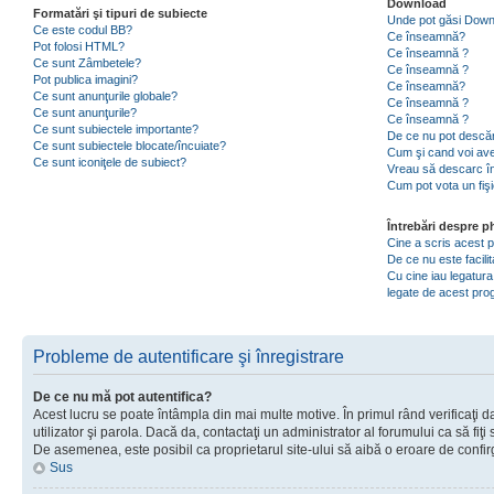
Download
Formatări şi tipuri de subiecte
Unde pot găsi Dow
Ce este codul BB?
Ce înseamnă?
Pot folosi HTML?
Ce înseamnă ?
Ce sunt Zâmbetele?
Ce înseamnă ?
Pot publica imagini?
Ce înseamnă?
Ce sunt anunţurile globale?
Ce înseamnă ?
Ce sunt anunţurile?
Ce înseamnă ?
Ce sunt subiectele importante?
De ce nu pot descăr
Ce sunt subiectele blocate/încuiate?
Cum şi cand voi ave
Ce sunt iconiţele de subiect?
Vreau să descarc în
Cum pot vota un fiş
Întrebări despre 
Cine a scris acest
De ce nu este facili
Cu cine iau legatura
legate de acest pr
Probleme de autentificare şi înregistrare
De ce nu mă pot autentifica?
Acest lucru se poate întâmpla din mai multe motive. În primul rând verificaţi d
utilizator şi parola. Dacă da, contactaţi un administrator al forumului ca să fiţi 
De asemenea, este posibil ca proprietarul site-ului să aibă o eroare de confir
Sus