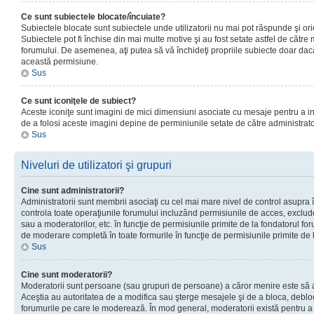
Ce sunt subiectele blocate/încuiate?
Subiectele blocate sunt subiectele unde utilizatorii nu mai pot răspunde şi or
Subiectele pot fi închise din mai multe motive şi au fost setate astfel de către
forumului. De asemenea, aţi putea să vă închideţi propriile subiecte doar dac
această permisiune.
Sus
Ce sunt iconiţele de subiect?
Aceste iconiţe sunt imagini de mici dimensiuni asociate cu mesaje pentru a ind
de a folosi aceste imagini depine de perminiunile setate de către administrato
Sus
Niveluri de utilizatori şi grupuri
Cine sunt administratorii?
Administratorii sunt membrii asociaţi cu cel mai mare nivel de control asupra în
controla toate operaţiunile forumului incluzând permisiunile de acces, excluder
sau a moderatorilor, etc. în funcţie de permisiunile primite de la fondatorul 
de moderare completă în toate formurile în funcţie de permisiunile primite de 
Sus
Cine sunt moderatorii?
Moderatorii sunt persoane (sau grupuri de persoane) a căror menire este să a
Aceştia au autoritatea de a modifica sau şterge mesajele şi de a bloca, debloc
forumurile pe care le moderează. În mod general, moderatorii există pentru a av