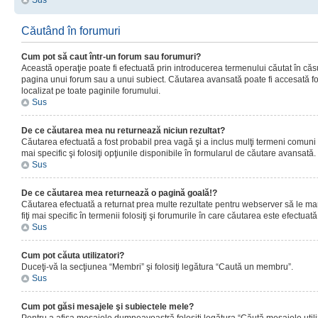
Sus
Căutând în forumuri
Cum pot să caut într-un forum sau forumuri?
Această operaţie poate fi efectuată prin introducerea termenului căutat în că
pagina unui forum sau a unui subiect. Căutarea avansată poate fi accesată fo
localizat pe toate paginile forumului.
Sus
De ce căutarea mea nu returnează niciun rezultat?
Căutarea efectuată a fost probabil prea vagă şi a inclus mulţi termeni comuni
mai specific şi folosiţi opţiunile disponibile în formularul de căutare avansată.
Sus
De ce căutarea mea returnează o pagină goală!?
Căutarea efectuată a returnat prea multe rezultate pentru webserver să le man
fiţi mai specific în termenii folosiţi şi forumurile în care căutarea este efectuată
Sus
Cum pot căuta utilizatori?
Duceţi-vă la secţiunea “Membri” şi folosiţi legătura “Caută un membru”.
Sus
Cum pot găsi mesajele şi subiectele mele?