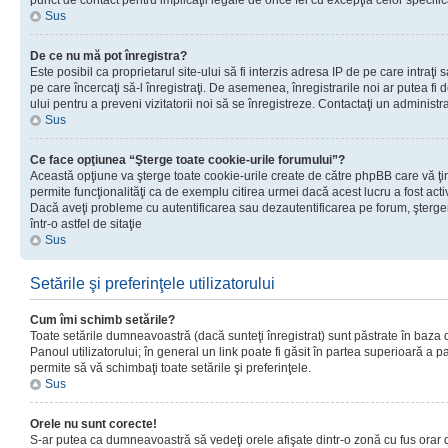
punct de contact pentru implicaţii legale de orice fel cu excepţia celor specific
Sus
De ce nu mă pot înregistra?
Este posibil ca proprietarul site-ului să fi interzis adresa IP de pe care intraţi 
pe care încercaţi să-l înregistraţi. De asemenea, înregistrarile noi ar putea fi d
ului pentru a preveni vizitatorii noi să se înregistreze. Contactaţi un administr
Sus
Ce face opţiunea “Şterge toate cookie-urile forumului”?
Această opţiune va şterge toate cookie-urile create de către phpBB care vă ţ
permite funcţionalităţi ca de exemplu citirea urmei dacă acest lucru a fost acti
Dacă aveţi probleme cu autentificarea sau dezautentificarea pe forum, şterger
într-o astfel de sitaţie
Sus
Setările şi preferinţele utilizatorului
Cum îmi schimb setările?
Toate setările dumneavoastră (dacă sunteţi înregistrat) sunt păstrate în baza de
Panoul utilizatorului; în general un link poate fi găsit în partea superioară a p
permite să vă schimbaţi toate setările şi preferinţele.
Sus
Orele nu sunt corecte!
S-ar putea ca dumneavoastră să vedeţi orele afişate dintr-o zonă cu fus orar di