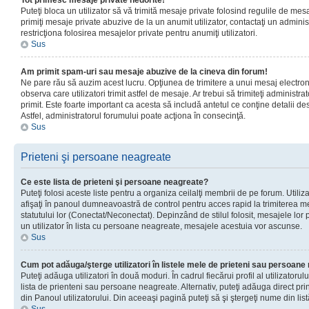
Tot primesc mesaje private nedorite!
Puteţi bloca un utilizator să vă trimită mesaje private folosind regulile de mes
primiţi mesaje private abuzive de la un anumit utilizator, contactaţi un adminis
restricţiona folosirea mesajelor private pentru anumiţi utilizatori.
Sus
Am primit spam-uri sau mesaje abuzive de la cineva din forum!
Ne pare rău să auzim acest lucru. Opţiunea de trimitere a unui mesaj electro
observa care utilizatori trimit astfel de mesaje. Ar trebui să trimiteţi administ
primit. Este foarte important ca acesta să includă antetul ce conţine detalii des
Astfel, administratorul forumului poate acţiona în consecinţă.
Sus
Prieteni şi persoane neagreate
Ce este lista de prieteni şi persoane neagreate?
Puteţi folosi aceste liste pentru a organiza ceilalţi membrii de pe forum. Utilizat
afişaţi în panoul dumneavoastră de control pentru acces rapid la trimiterea me
statutului lor (Conectat/Neconectat). Depinzând de stilul folosit, mesajele lor
un utilizator în lista cu persoane neagreate, mesajele acestuia vor ascunse.
Sus
Cum pot adăuga/şterge utilizatori în listele mele de prieteni sau persoan
Puteţi adăuga utilizatori în două moduri. În cadrul fiecărui profil al utilizatorul
lista de prienteni sau persoane neagreate. Alternativ, puteţi adăuga direct pri
din Panoul utilizatorului. Din aceeaşi pagină puteţi să şi ştergeţi nume din list