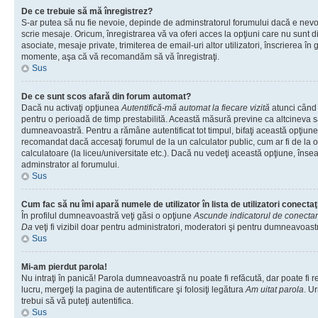
De ce trebuie să mă înregistrez?
S-ar putea să nu fie nevoie, depinde de adminstratorul forumului dacă e nevoi
scrie mesaje. Oricum, înregistrarea vă va oferi acces la opţiuni care nu sunt dis
asociate, mesaje private, trimiterea de email-uri altor utilizatori, înscrierea î
momente, aşa că vă recomandăm să vă înregistraţi.
Sus
De ce sunt scos afară din forum automat?
Dacă nu activaţi opţiunea
Autentifică-mă automat la fiecare vizită
atunci când v
pentru o perioadă de timp prestabilită. Această măsură previne ca altcineva 
dumneavoastră. Pentru a rămâne autentificat tot timpul, bifaţi această opţiune 
recomandat dacă accesaţi forumul de la un calculator public, cum ar fi de la o 
calculatoare (la liceu/universitate etc.). Dacă nu vedeţi această opţiune, îns
adminstrator al forumului.
Sus
Cum fac să nu îmi apară numele de utilizator în lista de utilizatori conectaţ
În profilul dumneavoastră veţi găsi o opţiune
Ascunde indicatorul de conecta
Da
veţi fi vizibil doar pentru administratori, moderatori şi pentru dumneavoastr
Sus
Mi-am pierdut parola!
Nu intraţi în panică! Parola dumneavoastră nu poate fi refăcută, dar poate fi r
lucru, mergeţi la pagina de autentificare şi folosiţi legătura
Am uitat parola
. Ur
trebui să vă puteţi autentifica.
Sus