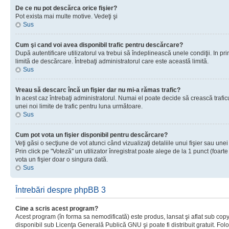
De ce nu pot descărca orice fişier?
Pot exista mai multe motive. Vedeţi şi
Sus
Cum şi cand voi avea disponibil trafic pentru descărcare?
După autentificare utilizatorul va trebui să îndeplinească unele condiţii. In prim
limită de descărcare. Întrebaţi administratorul care este această limită.
Sus
Vreau să descarc încă un fişier dar nu mi-a rămas trafic?
In acest caz întrebaţi administratorul. Numai el poate decide să crească trafic
unei noi limite de trafic pentru luna următoare.
Sus
Cum pot vota un fişier disponibil pentru descărcare?
Veţi găsi o secţiune de vot atunci când vizualizaţi detaliile unui fişier sau unei
Prin click pe "Voteză" un utilizator înregistrat poate alege de la 1 punct (foarte
vota un fişier doar o singura dată.
Sus
Întrebări despre phpBB 3
Cine a scris acest program?
Acest program (în forma sa nemodificată) este produs, lansat şi aflat sub copy
disponibil sub Licenţa Generală Publică GNU şi poate fi distribuit gratuit. Folos