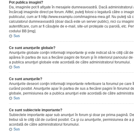
Pot publica imagini?
Da, imaginile pot fi afişate în mesajele dumneavoastră. Dacă administratorul a
încărcaţi imaginile direct pe forum. Altfel, puteţi folosi o legatură către o ima
publicului, cum ar fi http://www.examplu.com/imaginea-mea.gif. Nu puteţi să cr
calculatorul dumneavoastră (doar dacă este un server public), nici cu imagin
autentificare, cum ar fi căsuţele de e-mail, site-uri protejate cu parolă, etc. Pen
codului BB [img].
Sus
Ce sunt anunţurile globale?
Anunţurile globale conţin informaţii importante şi este indicat să le citiţi cât d
apărea în partea de sus a fiecărei pagini de forum şi în interiorul panoului de 
a publica anunţuri globale este acordată de către administratorul forumului.
Sus
Ce sunt anunţurile?
Anunţurile deseori conţin informaţii importante referitoare la forumul pe care îl 
curând posibil. Anunţurile apar în partea de sus a fiecărei pagini în forumul de
globale, permisiunea de a publica anunţuri este acordată de către administrat
Sus
Ce sunt subiectele importante?
Subiectele importante apar sub anunţuri în forum şi doar pe prima pagină. Des
trebui să le citiţi cât de curând posibil. Ca şi cu anunţurile, permisiunea de a
acordată de către administratorul forumului.
Sus