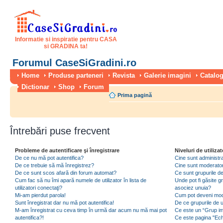
Informatie si inspiratie pentru CASA
si GRADINA ta!
Forumul CaseSiGradini.ro
Home
Produse parteneri
Revista
Galerie imagini
Catalog
Dictionar
Shop
Forum
Prima pagină
Întrebări puse frecvent
Probleme de autentificare şi înregistrare
Niveluri de utilizat
De ce nu mă pot autentifica?
Cine sunt administra
De ce trebuie să mă înregistrez?
Cine sunt moderator
De ce sunt scos afară din forum automat?
Ce sunt grupurile de 
Cum fac să nu îmi apară numele de utilizator în lista de
Unde pot fi găsite gr
utilizatori conectaţi?
asociez unuia?
Mi-am pierdut parola!
Cum pot deveni moder
Sunt înregistrat dar nu mă pot autentifica!
De ce grupurile de uti
M-am înregistrat cu ceva timp în urmă dar acum nu mă mai pot
Ce este un “Grup imp
autentifica?!
Ce este pagina "Ec