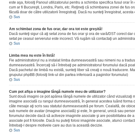
este aşa, folosiţi Panoul utilizatorului pentru a schimba specifica fusul orar în
cum ar fi Bucureşti, Londra, Paris, etc. Reţineţi că schimbarea zonei de fus orar
făcută doar de către utilizatorii înregistraţi. Dacă nu sunteţi înregistrat, aces
Sus
Am schimbat zona de fus orar, dar ora tot este greşită!
Dacă sunteţi sigur că aţi setat zona de fus orar şi ora de vară/DST corect dar o
setat pe ceasul serverului este incorect. Vă rugăm să contactaţi un administr
Sus
Limba mea nu este în listă!
Fie administratorul nu a instalat limba dumneavoastră sau nimeni nu a tradus
dumneavoastră. Încercaţi să-l întrebaţi pe administratorul forumului dacă poat
Dacă pachetul de limbă nu există, sunteţi liber să creaţi o nouă traducere. Mai 
grupului phpBB (folosiţi link-ul din partea inferioară a paginilor forumului)
Sus
Cum pot afişa o imagine lângă numele meu de utilizator?
Sunt două imagini ce pot apărea lângă numele de utilizator când vizualizaţi m
imagine asociată cu rangul dumneavoastră, în general acestea luând forma de
câte mesaje aţi scris sau statutul dumneavoastră pe forum. Cealaltă, de obic
sub numele de avatar (imagine asociată) şi este, în general, unică sau personal
forumului decide dacă să activeze imaginile asociate şi are posibilitatea de a
asociate pot fi folosite. Dacă nu puteţi folosi imaginile asociate, atunci contact
întrebaţi-l despre motivele care au dus la această decizie.
Sus