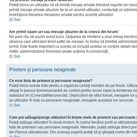
Tot primesc mesaje private nedorite!
Puteţi bloca un utilizator să vă trimită mesaje private folosind regulile de mes
primiţi mesaje private abuzive de la un anumit utilizator, contactaţi un adminis
restricţiona folosirea mesajelor private pentru anumiţi utilizatori.
Sus
Am primit spam-uri sau mesaje abuzive de la cineva din forum!
Ne pare rău să auzim acest lucru. Opţiunea de trimitere a unui mesaj electro
observa care utilizatori trimit astfel de mesaje. Ar trebui să trimiteţi administ
primit. Este foarte important ca acesta să includă antetul ce conţine detalii des
Astfel, administratorul forumului poate acţiona în consecinţă.
Sus
Prieteni şi persoane neagreate
Ce este lista de prieteni şi persoane neagreate?
Puteţi folosi aceste liste pentru a organiza ceilalţi membrii de pe forum. Utilizat
afişaţi în panoul dumneavoastră de control pentru acces rapid la trimiterea me
statutului lor (Conectat/Neconectat). Depinzând de stilul folosit, mesajele lor
un utilizator în lista cu persoane neagreate, mesajele acestuia vor ascunse.
Sus
Cum pot adăuga/şterge utilizatori în listele mele de prieteni sau persoan
Puteţi adăuga utilizatori în două moduri. În cadrul fiecărui profil al utilizatorul
lista de prienteni sau persoane neagreate. Alternativ, puteţi adăuga direct pri
din Panoul utilizatorului. Din aceeaşi pagină puteţi să şi ştergeţi nume din list