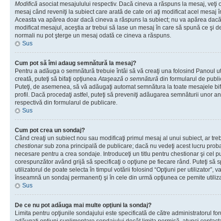
Modifică
asociat mesajulului respectiv. Dacă cineva a răspuns la mesaj, veţi 
mesaj când reveniţi la subiect care arată de cate ori aţi modificat acel mesaj 
Aceasta va apărea doar dacă cineva a răspuns la subiect; nu va apărea dacă
modificat mesajul, aceştia ar trebui să lase un mesaj în care să spună ce şi de 
normali nu pot şterge un mesaj odată ce cineva a răspuns.
Sus
Cum pot să îmi adaug semnătură la mesaj?
Pentru a adăuga o semnătură trebuie întâi să vă creaţi una folosind Panoul ut
creată, puteţi să bifaţi opţiunea
Ataşează o semnătură
din formularul de publ
Puteţi, de asemenea, să vă adăugaţi automat semnătura la toate mesajele b
profil. Dacă procedaţi astfel, puteţi să preveniţi adăugarea semnăturii unor a
respectivă din formularul de publicare.
Sus
Cum pot crea un sondaj?
Când creaţi un subiect nou sau modificaţi primul mesaj al unui subiect, ar tre
chestionar
sub zona principală de publicare; dacă nu vedeţi acest lucru probab
necesare pentru a crea sondaje. Introduceţi un titlu pentru chestionar şi cel p
corespunzător având grijă să specificaţi o opţiune pe fiecare rând. Puteţi să s
utilizatorul de poate selecta în timpul votării folosind “Opţiuni per utilizator”, v
înseamnă un sondaj permanent) şi în cele din urmă opţiunea ce pemite utilizat
Sus
De ce nu pot adăuga mai multe opţiuni la sondaj?
Limita pentru opţiunile sondajului este specificată de către administratorul fo