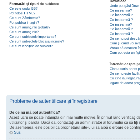
Download
Formatări şi tipuri de subiecte
Unde pot găsi Dow
Ce este codul BB?
Ce înseamnă?
Pot folosi HTML?
Ce înseamnă ?
Ce sunt Zâmbetele?
Ce înseamnă ?
Pot publica imagini?
Ce înseamnă?
Ce sunt anunţurile globale?
Ce înseamnă ?
Ce sunt anunţurile?
Ce înseamnă ?
Ce sunt subiectele importante?
De ce nu pot descăr
Ce sunt subiectele blocate/încuiate?
Cum şi cand voi ave
Ce sunt iconiţele de subiect?
Vreau să descarc în
Cum pot vota un fiş
Întrebări despre 
Cine a scris acest
De ce nu este facili
Cu cine iau legatura
legate de acest pr
Probleme de autentificare şi înregistrare
De ce nu mă pot autentifica?
Acest lucru se poate întâmpla din mai multe motive. În primul rând verificaţi d
utilizator şi parola. Dacă da, contactaţi un administrator al forumului ca să fiţi 
De asemenea, este posibil ca proprietarul site-ului să aibă o eroare de confir
Sus