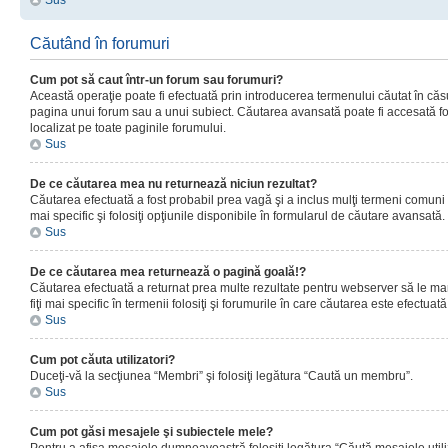
Sus
Căutând în forumuri
Cum pot să caut într-un forum sau forumuri?
Această operaţie poate fi efectuată prin introducerea termenului căutat în că
pagina unui forum sau a unui subiect. Căutarea avansată poate fi accesată fo
localizat pe toate paginile forumului.
Sus
De ce căutarea mea nu returnează niciun rezultat?
Căutarea efectuată a fost probabil prea vagă şi a inclus mulţi termeni comuni
mai specific şi folosiţi opţiunile disponibile în formularul de căutare avansată.
Sus
De ce căutarea mea returnează o pagină goală!?
Căutarea efectuată a returnat prea multe rezultate pentru webserver să le man
fiţi mai specific în termenii folosiţi şi forumurile în care căutarea este efectuată
Sus
Cum pot căuta utilizatori?
Duceţi-vă la secţiunea “Membri” şi folosiţi legătura “Caută un membru”.
Sus
Cum pot găsi mesajele şi subiectele mele?