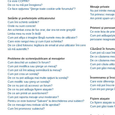
Ce este COPPA?
De ce nu mă pot înregistra?
Mesaje private
Ce face opţiunea “Şterge toate cookie-urile forumului”?
Nu pot trimite mesaj
Tot primesc mesaje 
Setările şi preferinţele utilizatorului
Am primit spam-uri 
Cum îmi schimb setările?
Orele nu sunt corecte!
Prieteni şi persoa
Am schimbat zona de fus orar, dar ora tot este greşită!
Ce este lista de pri
Limba mea nu este în listă!
Cum pot adăuga/şterg
Cum pot afişa o imagine lângă numele meu de utilizator?
persoane neagreat
Care este rangul meu şi cum il pot schimba?
De ce când folosesc legătura de email al unui utilizator îmi cere
Căutând în forumu
să mă autentific?
Cum pot să caut înt
De ce căutarea mea 
Probleme de scriere/publicare al mesajelor
De ce căutarea mea
Cum deschid un subiect în forum?
Cum pot căuta utiliz
Cum pot modifica sau şterge un mesaj?
Cum pot găsi mesaje
Cum pot să îmi adaug semnătură la mesaj?
Cum pot crea un sondaj?
Însemnarea şi însc
De ce nu pot adăuga mai multe opţiuni la sondaj?
Care este diferenţa 
Cum modific sau şterg un sondaj?
Cum mă pot înscrie 
De ce nu pot să accesez un forum?
Cum imi pot şterge î
De ce nu pot adăuga fişiere ataşate?
De ce am primit un avertisment?
Cum pot raporta mesaje unui moderator?
Fişiere ataşate
Pentru ce este butonul "Salvare" la deschiderea unui subiect?
Ce fişiere ataşate 
De ce mesajul meu trebuie să fie aprobat?
Cum pot găsi toate f
Cum îmi promovez subiectul?