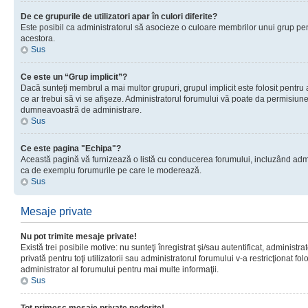
De ce grupurile de utilizatori apar în culori diferite?
Este posibil ca administratorul să asocieze o culoare membrilor unui grup pen
acestora.
Sus
Ce este un “Grup implicit”?
Dacă sunteţi membrul a mai multor grupuri, grupul implicit este folosit pentru
ce ar trebui să vi se afişeze. Administratorul forumului vă poate da permisiun
dumneavoastră de administrare.
Sus
Ce este pagina "Echipa"?
Această pagină vă furnizează o listă cu conducerea forumului, incluzând adminis
ca de exemplu forumurile pe care le moderează.
Sus
Mesaje private
Nu pot trimite mesaje private!
Există trei posibile motive: nu sunteţi înregistrat şi/sau autentificat, administ
privată pentru toţi utilizatorii sau administratorul forumului v-a restricţionat f
administrator al forumului pentru mai multe informaţii.
Sus