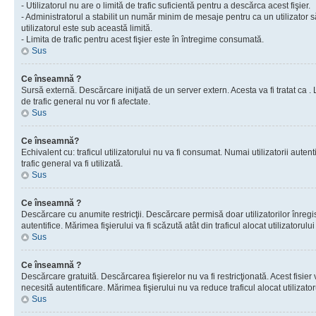
- Utilizatorul nu are o limită de trafic suficientă pentru a descărca acest fişier.
- Administratorul a stabilit un număr minim de mesaje pentru ca un utilizator s
utilizatorul este sub această limită.
- Limita de trafic pentru acest fişier este în întregime consumată.
Sus
Ce înseamnă ?
Sursă externă. Descărcare iniţiată de un server extern. Acesta va fi tratat ca . Lim
de trafic general nu vor fi afectate.
Sus
Ce înseamnă?
Echivalent cu: traficul utilizatorului nu va fi consumat. Numai utilizatorii autent
trafic general va fi utilizată.
Sus
Ce înseamnă ?
Descărcare cu anumite restricţii. Descărcare permisă doar utilizatorilor înregist
autentifice. Mărimea fişierului va fi scăzută atât din traficul alocat utilizatorului 
Sus
Ce înseamnă ?
Descărcare gratuită. Descărcarea fişierelor nu va fi restricţionată. Acest fisier 
necesită autentificare. Mărimea fişierului nu va reduce traficul alocat utilizato
Sus