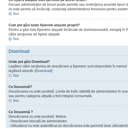
Ce fişiere ataşate sunt permise pe acest forum?
Fiecare administrator de forum poate permite sau restricţiona anumite tipuri de
ce este permis sâ încărcaţi, contactaţi administratorul forumului pentru asisten
Sus
Cum pot găsi toate fişierele ataşate proprii?
Pentru a găsi lista fişierelor ataşate încărcate de dumneavoastră, mergeţi în Pan
către secţiunea de fişiere ataşate.
Sus
Download
Unde pot găsi Download?
Legături către secţiunea de descărcare a fişierelor sunt disponibile în meniul
legătură directă: [
Download
]
Sus
Ce înseamnă?
Descărcarea nu este posibilă. Limita de trafic stabiltă de administratori în ac
sau pentru categoria afişată a fost integral consumată.
Sus
Ce înseamnă ?
Descărcarea nu este posibilă. Motive:
- Descărcare blocată de administrator.
- Utilizatorul nu este autentificat iar descărcarea este permisă doar utilizatorilo