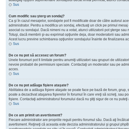
adăugaţi opţiuni suplimentare sondajului decât limita permisă, atunci contacta
Sus
Cum modific sau şterg un sondaj?
Ca şi în cazul mesajelor, sondajele pot fi modificate doar de către autorul ac
administrator. Pentru a modifica un sondaj, efectuaţi un click pe primul mesaj
asociat cu sondajul. Dacă nimeni nu a votat, atunci utilizatorii pot şterge sau 
Totuşi, dacă membrii şi-au exprimat opţiunile deja, doar moderatorii sau admini
Acest lucru previne schimbarea opţiunilor sondajului înainte de finalizarea ac
Sus
De ce nu pot să accesez un forum?
Unele forumuri pot fi limitate pentru anumiţi utilizatori sau grupuri de utilizatori
nevoie probabil de permisiuni speciale. Contactaţi un moderator sau pe admin
acces.
Sus
De ce nu pot adăuga fişiere ataşate?
Abilitatea de a adăuga fişiere ataşate se poate face pe bază de forum, grup, sa
poate a dezactivat ataşarea fişierelor în forumul în care vreţi să scrieţi, sau 
fişiere. Contactaţi administratorul forumului dacă nu ştiţi sigur de ce nu puteţi
Sus
De ce am primit un avertisment?
Fiecare administrator are propriile reguli pentru forumul său. Dacă aţi încălca
avertisment. Reţineţi că aceasta este decizia administratorului şi grupul php