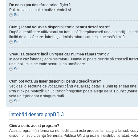
De ce nu pot descărca orice fişier?
Pot exista mai multe motive. Vedeţi şi
Sus
Cum şi cand voi avea disponibil trafic pentru descărcare?
După autentificare utilizatorul va trebui să îndeplinească unele condiţii. In prim
limită de descărcare. Întrebaţi administratorul care este această limită.
Sus
Vreau să descarc încă un fişier dar nu mi-a rămas trafic?
In acest caz întrebaţi administratorul. Numai el poate decide să crească trafic
unei noi limite de trafic pentru luna următoare.
Sus
Cum pot vota un fişier disponibil pentru descărcare?
Veţi găsi o secţiune de vot atunci când vizualizaţi detaliile unui fişier sau unei
Prin click pe "Voteză" un utilizator înregistrat poate alege de la 1 punct (foarte
vota un fişier doar o singura dată.
Sus
Întrebări despre phpBB 3
Cine a scris acest program?
Acest program (în forma sa nemodificată) este produs, lansat şi aflat sub copy
disponibil sub Licenţa Generală Publică GNU şi poate fi distribuit gratuit. Folos