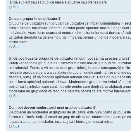
lângă subiect sau să publice mesaje abuzive sau ofensatoare.
Sus
Ce sunt grupurile de utilizatori?
Grupurile de utilizatori sunt grupări de utilizatori ce împart comunitatea în secţ
administratorii forumului. Fiecare utilizator poate aparţine mai multor grupuri 
individuale. Acest lucru uşurează munca administratorilor dacă doresc să sch
utilizatori deodată ca de exemplu: schimbarea permisiunilor de moderare sau 
forum privat.
Sus
Unde pot fi găsite grupurile de utilizatori şi cum pot să mă asociez unuia?
Puteţi vedea toate grupurile de utilizatori folosind link-ul “Grupuri de utilizato
utilizatorului. Pentru a vă asocia unui grup, folosiţi butonul corespunzător. N
necesită aprobare pentru a vă alătura grupului, unele sunt închise şi altele p
deschis, puteţi să vă înscrieţi apăsând butonul adecvat. Dacă grupul necesită
acest lucru apăsând butonul adecvat. Moderatorul grupului va trebui să apr
posibil să fiţi întrebat care sunt motivele pentru care doriţi să vă alăturaţi gru
moderator de grup dacă vă respinge cererea pentru că are motive întemeiate
Sus
Cum pot deveni moderatorul unui grup de utilizatori?
De obiecei un moderator al grupului de utilizatori este numit când grupul este
forumului. Dacă doriţi să creaţi un grup de utilizatori, atunci primul lucru pe car
legatura cu un administrator; încercaţi să-i trimiteţi un mesaj privat.
Sus