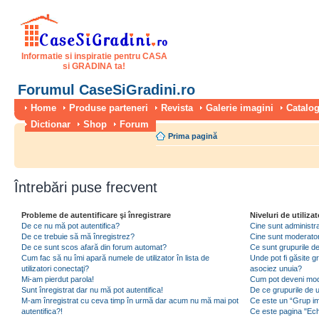
Informatie si inspiratie pentru CASA
si GRADINA ta!
Forumul CaseSiGradini.ro
Home
Produse parteneri
Revista
Galerie imagini
Catalog
Dictionar
Shop
Forum
Prima pagină
Întrebări puse frecvent
Probleme de autentificare şi înregistrare
Niveluri de utilizat
De ce nu mă pot autentifica?
Cine sunt administra
De ce trebuie să mă înregistrez?
Cine sunt moderator
De ce sunt scos afară din forum automat?
Ce sunt grupurile de 
Cum fac să nu îmi apară numele de utilizator în lista de
Unde pot fi găsite gr
utilizatori conectaţi?
asociez unuia?
Mi-am pierdut parola!
Cum pot deveni moder
Sunt înregistrat dar nu mă pot autentifica!
De ce grupurile de uti
M-am înregistrat cu ceva timp în urmă dar acum nu mă mai pot
Ce este un “Grup imp
autentifica?!
Ce este pagina "Ec