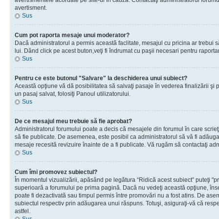
avertismentele acordate pe site-ul în cauză. Contactaţi administratorul forumulu
avertisment.
Sus
Cum pot raporta mesaje unui moderator?
Dacă administratorul a permis această faclitate, mesajul cu pricina ar trebui 
lui. Dând click pe acest buton,veţi fi îndrumat cu paşii necesari pentru raport
Sus
Pentru ce este butonul "Salvare" la deschiderea unui subiect?
Această opţiune vă dă posibilitatea să salvaţi pasaje în vederea finalizării şi pu
un pasaj salvat, folosiţi Panoul utilizatorului.
Sus
De ce mesajul meu trebuie să fie aprobat?
Administratorul forumului poate a decis că mesajele din forumul în care scrieţi
să fie publicate. De asemenea, este posibil ca administratorul să vă fi adăugat 
mesaje recesită revizuire înainte de a fi publicate. Vă rugăm să contactaţi adm
Sus
Cum îmi promovez subiectul?
În momentul vizualizării, apăsând pe legătura “Ridică acest subiect” puteţi "p
superioară a forumului pe prima pagină. Dacă nu vedeţi această opţiune, î
poate fi dezactivată sau timpul permis între promovări nu a fost atins. De as
subiectul respectiv prin adăugarea unui răspuns. Totuşi, asiguraţi-vă că respe
astfel.