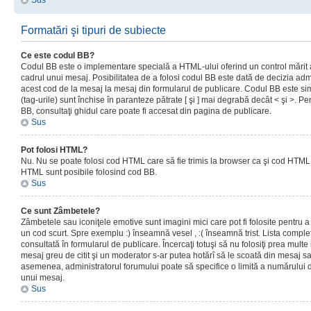
Sus
Formatări şi tipuri de subiecte
Ce este codul BB?
Codul BB este o implementare specială a HTML-ului oferind un control mărit a
cadrul unui mesaj. Posibilitatea de a folosi codul BB este dată de decizia admi
acest cod de la mesaj la mesaj din formularul de publicare. Codul BB este sim
(tag-urile) sunt închise în paranteze pătrate [ şi ] mai degrabă decât < şi >. P
BB, consultaţi ghidul care poate fi accesat din pagina de publicare.
Sus
Pot folosi HTML?
Nu. Nu se poate folosi cod HTML care să fie trimis la browser ca şi cod HTML. 
HTML sunt posibile folosind cod BB.
Sus
Ce sunt Zâmbetele?
Zâmbetele sau iconiţele emotive sunt imagini mici care pot fi folosite pentru
un cod scurt. Spre exemplu :) înseamnă vesel , :( înseamnă trist. Lista complet
consultată în formularul de publicare. Încercaţi totuşi să nu folosiţi prea mult
mesaj greu de citit şi un moderator s-ar putea hotărî să le scoată din mesaj s
asemenea, administratorul forumului poate să specifice o limită a numărului d
unui mesaj.
Sus