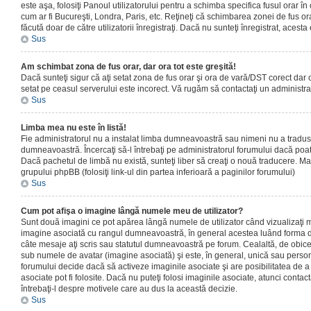
este aşa, folosiţi Panoul utilizatorului pentru a schimba specifica fusul orar în
cum ar fi Bucureşti, Londra, Paris, etc. Reţineţi că schimbarea zonei de fus orar
făcută doar de către utilizatorii înregistraţi. Dacă nu sunteţi înregistrat, aces
Sus
Am schimbat zona de fus orar, dar ora tot este greşită!
Dacă sunteţi sigur că aţi setat zona de fus orar şi ora de vară/DST corect dar o
setat pe ceasul serverului este incorect. Vă rugăm să contactaţi un administr
Sus
Limba mea nu este în listă!
Fie administratorul nu a instalat limba dumneavoastră sau nimeni nu a tradus
dumneavoastră. Încercaţi să-l întrebaţi pe administratorul forumului dacă poat
Dacă pachetul de limbă nu există, sunteţi liber să creaţi o nouă traducere. Mai 
grupului phpBB (folosiţi link-ul din partea inferioară a paginilor forumului)
Sus
Cum pot afişa o imagine lângă numele meu de utilizator?
Sunt două imagini ce pot apărea lângă numele de utilizator când vizualizaţi m
imagine asociată cu rangul dumneavoastră, în general acestea luând forma de
câte mesaje aţi scris sau statutul dumneavoastră pe forum. Cealaltă, de obic
sub numele de avatar (imagine asociată) şi este, în general, unică sau personal
forumului decide dacă să activeze imaginile asociate şi are posibilitatea de a
asociate pot fi folosite. Dacă nu puteţi folosi imaginile asociate, atunci contact
întrebaţi-l despre motivele care au dus la această decizie.
Sus