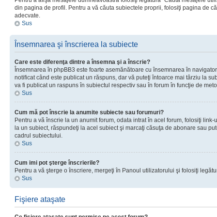
Pentru a afişa mesajele dumneavoastră folosiţi legătura “Căută mesajele utiliz
din pagina de profil. Pentru a vă căuta subiectele proprii, folosiţi pagina de c
adecvate.
Sus
Însemnarea şi înscrierea la subiecte
Care este diferenţa dintre a însemna şi a înscrie?
Însemnarea în phpBB3 este foarte asemănătoare cu însemnarea în navigator
notificat când este publicat un răspuns, dar vă puteţi întoarce mai târziu la subie
va fi publicat un raspuns în subiectul respectiv sau în forum în funcţie de meto
Sus
Cum mă pot înscrie la anumite subiecte sau forumuri?
Pentru a vă înscrie la un anumit forum, odata intrat în acel forum, folosiţi link
la un subiect, răspundeţi la acel subiect şi marcaţi căsuţa de abonare sau put
cadrul subiectului.
Sus
Cum imi pot şterge înscrierile?
Pentru a vă şterge o înscriere, mergeţi în Panoul utilizatorului şi folosiţi legătur
Sus
Fişiere ataşate