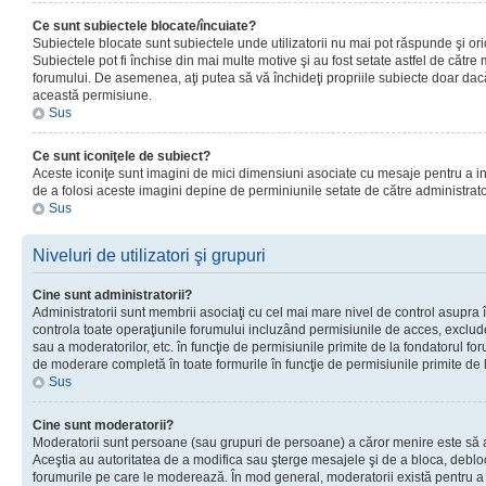
Ce sunt subiectele blocate/încuiate?
Subiectele blocate sunt subiectele unde utilizatorii nu mai pot răspunde şi or
Subiectele pot fi închise din mai multe motive şi au fost setate astfel de către
forumului. De asemenea, aţi putea să vă închideţi propriile subiecte doar dac
această permisiune.
Sus
Ce sunt iconiţele de subiect?
Aceste iconiţe sunt imagini de mici dimensiuni asociate cu mesaje pentru a ind
de a folosi aceste imagini depine de perminiunile setate de către administrato
Sus
Niveluri de utilizatori şi grupuri
Cine sunt administratorii?
Administratorii sunt membrii asociaţi cu cel mai mare nivel de control asupra în
controla toate operaţiunile forumului incluzând permisiunile de acces, excluder
sau a moderatorilor, etc. în funcţie de permisiunile primite de la fondatorul 
de moderare completă în toate formurile în funcţie de permisiunile primite de 
Sus
Cine sunt moderatorii?
Moderatorii sunt persoane (sau grupuri de persoane) a căror menire este să a
Aceştia au autoritatea de a modifica sau şterge mesajele şi de a bloca, debloc
forumurile pe care le moderează. În mod general, moderatorii există pentru a av