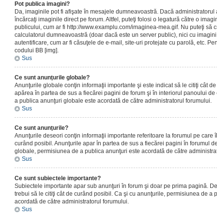
Pot publica imagini?
Da, imaginile pot fi afişate în mesajele dumneavoastră. Dacă administratorul a
încărcaţi imaginile direct pe forum. Altfel, puteţi folosi o legatură către o ima
publicului, cum ar fi http://www.examplu.com/imaginea-mea.gif. Nu puteţi să cr
calculatorul dumneavoastră (doar dacă este un server public), nici cu imagin
autentificare, cum ar fi căsuţele de e-mail, site-uri protejate cu parolă, etc. Pen
codului BB [img].
Sus
Ce sunt anunţurile globale?
Anunţurile globale conţin informaţii importante şi este indicat să le citiţi cât d
apărea în partea de sus a fiecărei pagini de forum şi în interiorul panoului de 
a publica anunţuri globale este acordată de către administratorul forumului.
Sus
Ce sunt anunţurile?
Anunţurile deseori conţin informaţii importante referitoare la forumul pe care îl 
curând posibil. Anunţurile apar în partea de sus a fiecărei pagini în forumul de
globale, permisiunea de a publica anunţuri este acordată de către administrat
Sus
Ce sunt subiectele importante?
Subiectele importante apar sub anunţuri în forum şi doar pe prima pagină. Des
trebui să le citiţi cât de curând posibil. Ca şi cu anunţurile, permisiunea de a
acordată de către administratorul forumului.
Sus