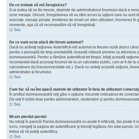
De ce trebuie să mă înregistrez?
S-ar putea să nu fie nevoie, depinde de adminstratorul forumului dacă e nevoi
scrie mesaje. Oricum, înregistrarea vă va oferi acces la opţiuni care nu sunt dis
asociate, mesaje private, trimiterea de email-uri altor utilizatori, înscrierea î
momente, aşa că vă recomandăm să vă înregistraţi.
Sus
De ce sunt scos afară din forum automat?
Dacă nu activaţi opţiunea
Autentifică-mă automat la fiecare vizită
atunci când v
pentru o perioadă de timp prestabilită. Această măsură previne ca altcineva 
dumneavoastră. Pentru a rămâne autentificat tot timpul, bifaţi această opţiune 
recomandat dacă accesaţi forumul de la un calculator public, cum ar fi de la o 
calculatoare (la liceu/universitate etc.). Dacă nu vedeţi această opţiune, îns
adminstrator al forumului.
Sus
Cum fac să nu îmi apară numele de utilizator în lista de utilizatori conectaţ
În profilul dumneavoastră veţi găsi o opţiune
Ascunde indicatorul de conecta
Da
veţi fi vizibil doar pentru administratori, moderatori şi pentru dumneavoastr
Sus
Mi-am pierdut parola!
Nu intraţi în panică! Parola dumneavoastră nu poate fi refăcută, dar poate fi r
lucru, mergeţi la pagina de autentificare şi folosiţi legătura
Am uitat parola
. Ur
trebui să vă puteţi autentifica.
Sus