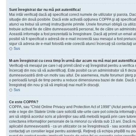
Sunt înregistrat dar nu mă pot autentifica!
Mai intâi verificaţi dacă aţi specificat corect numele de utilizator şi parola. Da
situaţie din două posibile. Dacă este activată opţiunea COPPA şi aţi specificat 
atunci va trebui să urmaţi instrucţiunile primite. Unele forumuri obligă ca utilizat
trebuie activat fie de către dumneavoastră personal, fie de către un administrat
Această informaţie a fost prezentată la înregistrare. Dacă aţi primit un email a
posibil să fi specificat o adresă de e-mail incorectă sau mesajul a fost prelucr
sigur că adresa de e-mail folosită este corectă atunci încercaţi să contactaţi u
Sus
M-am înregistrat cu ceva timp în urmă dar acum nu mă mai pot autentific
Verificaţi-vă mesajul pe care l-aţi primit când v-aţi înregistrat pentru a verifica
încercaţi din nou să vă autentificaţi. Este posibil ca un administrator să fi dezac
dumneavoastră dintr-un motiv sau altul. De asemenea, multe forumuri şterg peri
o perioadă lungă de timp pentru a reduce dimensiunea bazei de date. Dacă s-a
înregistraţi din nou şi să vă implicaţi mai mult în discuţii.
Sus
Ce este COPPA?
COPPA, sau "Child Online Privacy and Protection Act of 1998" (Actul penrtu pro
este o lege din Statele Unite care solicită site-urile care pot colecta informaţi
ani să obţină acordul scris al părinţilor sau altă metodă legală prin care tutore
colectarea informaţiilor personale de la minorul cu vârsta sub 13 ani. Dacă nu
aplicabil dumneavoastră - ca un utilizator ce se înregistrează - sau acestui site
contactaţi un consilier legal pentru asistenţă. Reţineţi că echipa phpBB nu poat