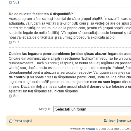
Sus
De ce nu este facilitatea X disponibilă?
Acest program a fost scris şi licenţiat de către grupul phpBB. În cazul în care co
adaugată, vă rugăm să vizitaţi site-ul phpBB.com şi să vedeţi ce are de spus
cereri de facilităţi pe forumurile de la phpbb.com, pentru că grupul phpBB fo
sarcinile legate de noile facilităţi. Vă rugăm să consultaţi aceste forumuri şi s
noastră legată de o facilitate şi să urmaţi procedura explicată acolo.
Sus
Cu cine iau legatura pentru probleme juridice şi/sau abuzuri legate de ac
Oricare din administratorii afişaţi în secţiunea “Echipa” ar trebui să fie un punc
dumneavoastră. Dacă nu primiţi răspuns, ar trebui să luaţi legătura cu poseso
whois
) sau, dacă acesta este pe un domeniu gratuit (de exemplu: Yahoo!, free
departamentul pentru abuzuri al serviciului respectiv. Vă rugăm să reţineţi 
de control
şi nu poate fi tras la răspundere pentru cum, unde sau de către cin
legatura cu grupul phpBB pentru probleme juridice care
nu sunt legate direc
în sine. Dacă trimiteţi un mesaj către grupul phpBB
despre orice folosire a un
aşteptaţi un terţ răspuns sau niciun răspuns.
Sus
Mergi la:
Echipa
•
Şterge toa
Prima pagină
Powered by
phpBB
© 2000-2011 phpBB Gro