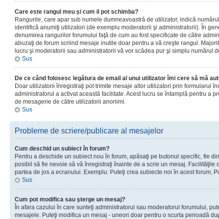
Care este rangul meu şi cum il pot schimba?
Rangurile, care apar sub numele dumneavoastră de utilizator, indică numărul 
identifică anumiţi utilizatori (de exemplu moderatorii şi administratorii). În ge
denumirea rangurilor forumului faţă de cum au fost specificate de către admin
abuzaţi de forum scriind mesaje inutile doar pentru a vă creşte rangul. Majorit
lucru şi moderatorii sau administratorii vă vor scădea pur şi simplu numărul 
Sus
De ce când folosesc legătura de email al unui utilizator îmi cere să mă aut
Doar utilizatorii înregistraţi pot trimite mesaje altor utilizatori prin formularul
administratorul a activat această facilitate. Acest lucru se întamplă pentru a p
de mesagerie de către utilizatorii anonimi.
Sus
Probleme de scriere/publicare al mesajelor
Cum deschid un subiect în forum?
Pentru a deschide un subiect nou în forum, apăsaţi pe butonul specific, fie din
posibil să fie nevoie să vă înregistraţi înainte de a scrie un mesaj. Facilităţile
partea de jos a ecranului. Exemplu: Puteţi crea subiecte noi în acest forum, Pu
Sus
Cum pot modifica sau şterge un mesaj?
În afara cazului în care sunteţi administratorul sau moderatorul forumului, put
mesajele. Puteţi modifica un mesaj - uneori doar pentru o scurta perioadă d