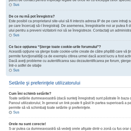
punct de contact pentru implicaţii legale de orice fel cu excepţia celor specific
Sus
De ce nu mă pot înregistra?
Este posibil ca proprietarul site-ului să fi interzis adresa IP de pe care intraţi 
pe care încercaţi să-l înregistraţi. De asemenea, înregistrarile noi ar putea fi d
ului pentru a preveni vizitatorii noi să se înregistreze. Contactaţi un administr
Sus
Ce face opţiunea “Şterge toate cookie-urile forumului”?
Această opţiune va şterge toate cookie-urile create de către phpBB care vă ţ
permite funcţionalităţi ca de exemplu citirea urmei dacă acest lucru a fost acti
Dacă aveţi probleme cu autentificarea sau dezautentificarea pe forum, şterger
într-o astfel de sitaţie
Sus
Setările şi preferinţele utilizatorului
Cum îmi schimb setările?
Toate setările dumneavoastră (dacă sunteţi înregistrat) sunt păstrate în baza de
Panoul utilizatorului; în general un link poate fi găsit în partea superioară a p
permite să vă schimbaţi toate setările şi preferinţele.
Sus
Orele nu sunt corecte!
S-ar putea ca dumneavoastră să vedeţi orele afişate dintr-o zonă cu fus orar di