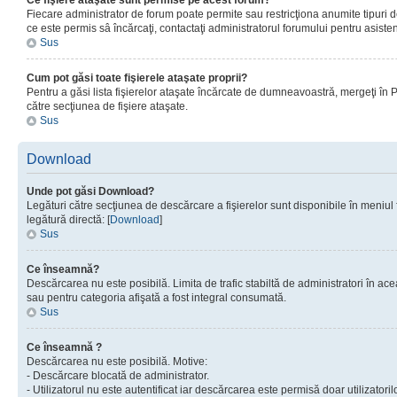
Ce fişiere ataşate sunt permise pe acest forum?
Fiecare administrator de forum poate permite sau restricţiona anumite tipuri de
ce este permis sâ încărcaţi, contactaţi administratorul forumului pentru asisten
Sus
Cum pot găsi toate fişierele ataşate proprii?
Pentru a găsi lista fişierelor ataşate încărcate de dumneavoastră, mergeţi în Pan
către secţiunea de fişiere ataşate.
Sus
Download
Unde pot găsi Download?
Legături către secţiunea de descărcare a fişierelor sunt disponibile în meniul
legătură directă: [
Download
]
Sus
Ce înseamnă?
Descărcarea nu este posibilă. Limita de trafic stabiltă de administratori în ac
sau pentru categoria afişată a fost integral consumată.
Sus
Ce înseamnă ?
Descărcarea nu este posibilă. Motive:
- Descărcare blocată de administrator.
- Utilizatorul nu este autentificat iar descărcarea este permisă doar utilizatorilo