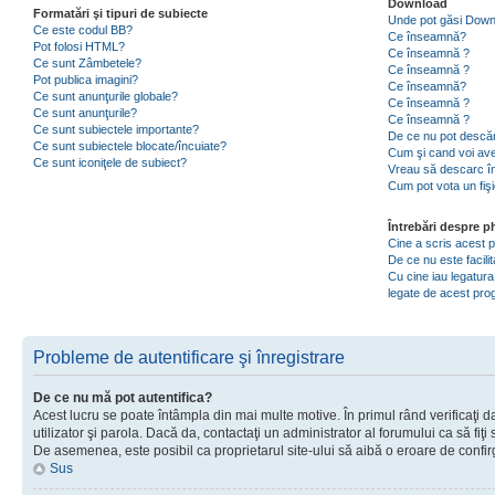
Download
Formatări şi tipuri de subiecte
Unde pot găsi Dow
Ce este codul BB?
Ce înseamnă?
Pot folosi HTML?
Ce înseamnă ?
Ce sunt Zâmbetele?
Ce înseamnă ?
Pot publica imagini?
Ce înseamnă?
Ce sunt anunţurile globale?
Ce înseamnă ?
Ce sunt anunţurile?
Ce înseamnă ?
Ce sunt subiectele importante?
De ce nu pot descăr
Ce sunt subiectele blocate/încuiate?
Cum şi cand voi ave
Ce sunt iconiţele de subiect?
Vreau să descarc în
Cum pot vota un fiş
Întrebări despre 
Cine a scris acest
De ce nu este facili
Cu cine iau legatura
legate de acest pr
Probleme de autentificare şi înregistrare
De ce nu mă pot autentifica?
Acest lucru se poate întâmpla din mai multe motive. În primul rând verificaţi d
utilizator şi parola. Dacă da, contactaţi un administrator al forumului ca să fiţi 
De asemenea, este posibil ca proprietarul site-ului să aibă o eroare de confir
Sus