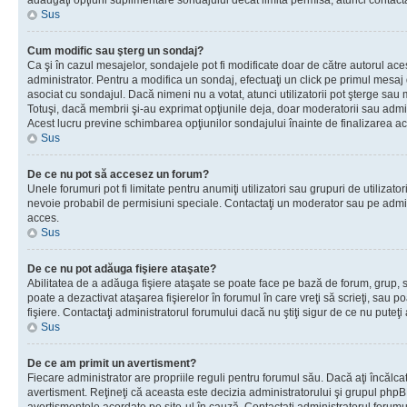
adăugaţi opţiuni suplimentare sondajului decât limita permisă, atunci contacta
Sus
Cum modific sau şterg un sondaj?
Ca şi în cazul mesajelor, sondajele pot fi modificate doar de către autorul ac
administrator. Pentru a modifica un sondaj, efectuaţi un click pe primul mesaj
asociat cu sondajul. Dacă nimeni nu a votat, atunci utilizatorii pot şterge sau 
Totuşi, dacă membrii şi-au exprimat opţiunile deja, doar moderatorii sau admini
Acest lucru previne schimbarea opţiunilor sondajului înainte de finalizarea ac
Sus
De ce nu pot să accesez un forum?
Unele forumuri pot fi limitate pentru anumiţi utilizatori sau grupuri de utilizatori
nevoie probabil de permisiuni speciale. Contactaţi un moderator sau pe admin
acces.
Sus
De ce nu pot adăuga fişiere ataşate?
Abilitatea de a adăuga fişiere ataşate se poate face pe bază de forum, grup, sa
poate a dezactivat ataşarea fişierelor în forumul în care vreţi să scrieţi, sau 
fişiere. Contactaţi administratorul forumului dacă nu ştiţi sigur de ce nu puteţi
Sus
De ce am primit un avertisment?
Fiecare administrator are propriile reguli pentru forumul său. Dacă aţi încălca
avertisment. Reţineţi că aceasta este decizia administratorului şi grupul php