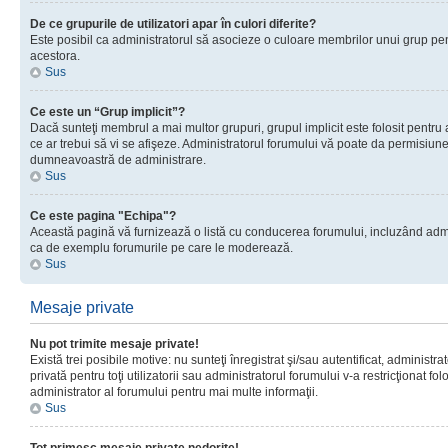
De ce grupurile de utilizatori apar în culori diferite?
Este posibil ca administratorul să asocieze o culoare membrilor unui grup pen
acestora.
Sus
Ce este un “Grup implicit”?
Dacă sunteţi membrul a mai multor grupuri, grupul implicit este folosit pentru
ce ar trebui să vi se afişeze. Administratorul forumului vă poate da permisiun
dumneavoastră de administrare.
Sus
Ce este pagina "Echipa"?
Această pagină vă furnizează o listă cu conducerea forumului, incluzând adminis
ca de exemplu forumurile pe care le moderează.
Sus
Mesaje private
Nu pot trimite mesaje private!
Există trei posibile motive: nu sunteţi înregistrat şi/sau autentificat, administ
privată pentru toţi utilizatorii sau administratorul forumului v-a restricţionat f
administrator al forumului pentru mai multe informaţii.
Sus