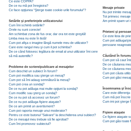
Ce este COPPA?
De ce nu mă pot înregistra?
Mesaje private
Ce face opţiunea “Şterge toate cookie-urile forumului”?
Nu pot trimite mesaj
Tot primesc mesaje 
Setările şi preferinţele utilizatorului
Am primit spam-uri 
Cum îmi schimb setările?
Orele nu sunt corecte!
Prieteni şi persoa
Am schimbat zona de fus orar, dar ora tot este greşită!
Ce este lista de pri
Limba mea nu este în listă!
Cum pot adăuga/şterg
Cum pot afişa o imagine lângă numele meu de utilizator?
persoane neagreat
Care este rangul meu şi cum il pot schimba?
De ce când folosesc legătura de email al unui utilizator îmi cere
Căutând în forumu
să mă autentific?
Cum pot să caut înt
De ce căutarea mea 
Probleme de scriere/publicare al mesajelor
De ce căutarea mea
Cum deschid un subiect în forum?
Cum pot căuta utiliz
Cum pot modifica sau şterge un mesaj?
Cum pot găsi mesaje
Cum pot să îmi adaug semnătură la mesaj?
Cum pot crea un sondaj?
Însemnarea şi însc
De ce nu pot adăuga mai multe opţiuni la sondaj?
Care este diferenţa 
Cum modific sau şterg un sondaj?
Cum mă pot înscrie 
De ce nu pot să accesez un forum?
Cum imi pot şterge î
De ce nu pot adăuga fişiere ataşate?
De ce am primit un avertisment?
Cum pot raporta mesaje unui moderator?
Fişiere ataşate
Pentru ce este butonul "Salvare" la deschiderea unui subiect?
Ce fişiere ataşate 
De ce mesajul meu trebuie să fie aprobat?
Cum pot găsi toate f
Cum îmi promovez subiectul?