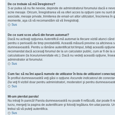
De ce trebuie să mă înregistrez?
S-ar putea să nu fie nevoie, depinde de adminstratorul forumului dacă e nevoi
scrie mesaje. Oricum, înregistrarea vă va oferi acces la opţiuni care nu sunt dis
asociate, mesaje private, trimiterea de email-uri altor utilizatori, înscrierea î
momente, aşa că vă recomandăm să vă înregistraţi.
Sus
De ce sunt scos afară din forum automat?
Dacă nu activaţi opţiunea
Autentifică-mă automat la fiecare vizită
atunci când v
pentru o perioadă de timp prestabilită. Această măsură previne ca altcineva 
dumneavoastră. Pentru a rămâne autentificat tot timpul, bifaţi această opţiune 
recomandat dacă accesaţi forumul de la un calculator public, cum ar fi de la o 
calculatoare (la liceu/universitate etc.). Dacă nu vedeţi această opţiune, îns
adminstrator al forumului.
Sus
Cum fac să nu îmi apară numele de utilizator în lista de utilizatori conectaţ
În profilul dumneavoastră veţi găsi o opţiune
Ascunde indicatorul de conecta
Da
veţi fi vizibil doar pentru administratori, moderatori şi pentru dumneavoastr
Sus
Mi-am pierdut parola!
Nu intraţi în panică! Parola dumneavoastră nu poate fi refăcută, dar poate fi r
lucru, mergeţi la pagina de autentificare şi folosiţi legătura
Am uitat parola
. Ur
trebui să vă puteţi autentifica.
Sus