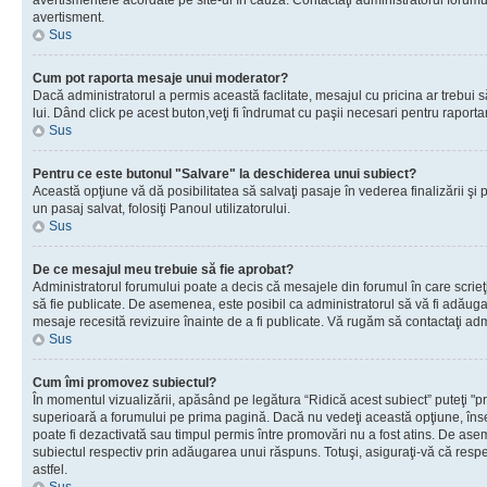
avertismentele acordate pe site-ul în cauză. Contactaţi administratorul forumulu
avertisment.
Sus
Cum pot raporta mesaje unui moderator?
Dacă administratorul a permis această faclitate, mesajul cu pricina ar trebui 
lui. Dând click pe acest buton,veţi fi îndrumat cu paşii necesari pentru raport
Sus
Pentru ce este butonul "Salvare" la deschiderea unui subiect?
Această opţiune vă dă posibilitatea să salvaţi pasaje în vederea finalizării şi pu
un pasaj salvat, folosiţi Panoul utilizatorului.
Sus
De ce mesajul meu trebuie să fie aprobat?
Administratorul forumului poate a decis că mesajele din forumul în care scrieţi
să fie publicate. De asemenea, este posibil ca administratorul să vă fi adăugat 
mesaje recesită revizuire înainte de a fi publicate. Vă rugăm să contactaţi adm
Sus
Cum îmi promovez subiectul?
În momentul vizualizării, apăsând pe legătura “Ridică acest subiect” puteţi "p
superioară a forumului pe prima pagină. Dacă nu vedeţi această opţiune, î
poate fi dezactivată sau timpul permis între promovări nu a fost atins. De as
subiectul respectiv prin adăugarea unui răspuns. Totuşi, asiguraţi-vă că respe
astfel.