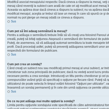
Modifică
asociat mesajulului respectiv. Dacă cineva a răspuns la mesaj, veţi 
mesaj când reveniţi la subiect care arată de cate ori aţi modificat acel mesaj 
Aceasta va apărea doar dacă cineva a răspuns la subiect; nu va apărea dacă
modificat mesajul, aceştia ar trebui să lase un mesaj în care să spună ce şi de 
normali nu pot şterge un mesaj odată ce cineva a răspuns.
Sus
Cum pot să îmi adaug semnătură la mesaj?
Pentru a adăuga o semnătură trebuie întâi să vă creaţi una folosind Panoul ut
creată, puteţi să bifaţi opţiunea
Ataşează o semnătură
din formularul de publ
Puteţi, de asemenea, să vă adăugaţi automat semnătura la toate mesajele b
profil. Dacă procedaţi astfel, puteţi să preveniţi adăugarea semnăturii unor a
respectivă din formularul de publicare.
Sus
Cum pot crea un sondaj?
Când creaţi un subiect nou sau modificaţi primul mesaj al unui subiect, ar tre
chestionar
sub zona principală de publicare; dacă nu vedeţi acest lucru probab
necesare pentru a crea sondaje. Introduceţi un titlu pentru chestionar şi cel p
corespunzător având grijă să specificaţi o opţiune pe fiecare rând. Puteţi să s
utilizatorul de poate selecta în timpul votării folosind “Opţiuni per utilizator”, v
înseamnă un sondaj permanent) şi în cele din urmă opţiunea ce pemite utilizat
Sus
De ce nu pot adăuga mai multe opţiuni la sondaj?
Limita pentru opţiunile sondajului este specificată de către administratorul fo