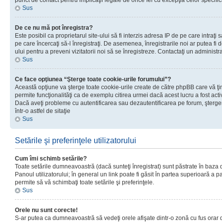
punct de contact pentru implicaţii legale de orice fel cu excepţia celor specific
Sus
De ce nu mă pot înregistra?
Este posibil ca proprietarul site-ului să fi interzis adresa IP de pe care intraţi 
pe care încercaţi să-l înregistraţi. De asemenea, înregistrarile noi ar putea fi d
ului pentru a preveni vizitatorii noi să se înregistreze. Contactaţi un administr
Sus
Ce face opţiunea “Şterge toate cookie-urile forumului”?
Această opţiune va şterge toate cookie-urile create de către phpBB care vă ţ
permite funcţionalităţi ca de exemplu citirea urmei dacă acest lucru a fost acti
Dacă aveţi probleme cu autentificarea sau dezautentificarea pe forum, şterger
într-o astfel de sitaţie
Sus
Setările şi preferinţele utilizatorului
Cum îmi schimb setările?
Toate setările dumneavoastră (dacă sunteţi înregistrat) sunt păstrate în baza de
Panoul utilizatorului; în general un link poate fi găsit în partea superioară a p
permite să vă schimbaţi toate setările şi preferinţele.
Sus
Orele nu sunt corecte!
S-ar putea ca dumneavoastră să vedeţi orele afişate dintr-o zonă cu fus orar di