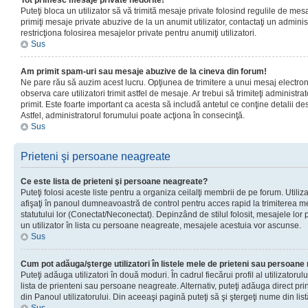
Tot primesc mesaje private nedorite!
Puteţi bloca un utilizator să vă trimită mesaje private folosind regulile de mes
primiţi mesaje private abuzive de la un anumit utilizator, contactaţi un adminis
restricţiona folosirea mesajelor private pentru anumiţi utilizatori.
Sus
Am primit spam-uri sau mesaje abuzive de la cineva din forum!
Ne pare rău să auzim acest lucru. Opţiunea de trimitere a unui mesaj electro
observa care utilizatori trimit astfel de mesaje. Ar trebui să trimiteţi administ
primit. Este foarte important ca acesta să includă antetul ce conţine detalii des
Astfel, administratorul forumului poate acţiona în consecinţă.
Sus
Prieteni şi persoane neagreate
Ce este lista de prieteni şi persoane neagreate?
Puteţi folosi aceste liste pentru a organiza ceilalţi membrii de pe forum. Utilizat
afişaţi în panoul dumneavoastră de control pentru acces rapid la trimiterea me
statutului lor (Conectat/Neconectat). Depinzând de stilul folosit, mesajele lor
un utilizator în lista cu persoane neagreate, mesajele acestuia vor ascunse.
Sus
Cum pot adăuga/şterge utilizatori în listele mele de prieteni sau persoan
Puteţi adăuga utilizatori în două moduri. În cadrul fiecărui profil al utilizatorul
lista de prienteni sau persoane neagreate. Alternativ, puteţi adăuga direct pri
din Panoul utilizatorului. Din aceeaşi pagină puteţi să şi ştergeţi nume din list