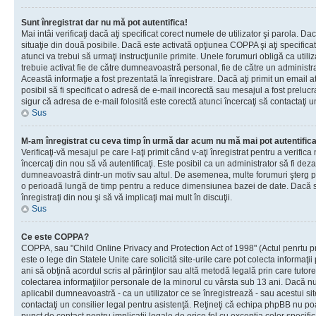
Sunt înregistrat dar nu mă pot autentifica!
Mai intâi verificaţi dacă aţi specificat corect numele de utilizator şi parola. Da
situaţie din două posibile. Dacă este activată opţiunea COPPA şi aţi specificat 
atunci va trebui să urmaţi instrucţiunile primite. Unele forumuri obligă ca utilizat
trebuie activat fie de către dumneavoastră personal, fie de către un administrat
Această informaţie a fost prezentată la înregistrare. Dacă aţi primit un email a
posibil să fi specificat o adresă de e-mail incorectă sau mesajul a fost prelucr
sigur că adresa de e-mail folosită este corectă atunci încercaţi să contactaţi u
Sus
M-am înregistrat cu ceva timp în urmă dar acum nu mă mai pot autentific
Verificaţi-vă mesajul pe care l-aţi primit când v-aţi înregistrat pentru a verifica
încercaţi din nou să vă autentificaţi. Este posibil ca un administrator să fi dezac
dumneavoastră dintr-un motiv sau altul. De asemenea, multe forumuri şterg peri
o perioadă lungă de timp pentru a reduce dimensiunea bazei de date. Dacă s-a
înregistraţi din nou şi să vă implicaţi mai mult în discuţii.
Sus
Ce este COPPA?
COPPA, sau "Child Online Privacy and Protection Act of 1998" (Actul penrtu pro
este o lege din Statele Unite care solicită site-urile care pot colecta informaţi
ani să obţină acordul scris al părinţilor sau altă metodă legală prin care tutore
colectarea informaţiilor personale de la minorul cu vârsta sub 13 ani. Dacă nu
aplicabil dumneavoastră - ca un utilizator ce se înregistrează - sau acestui site
contactaţi un consilier legal pentru asistenţă. Reţineţi că echipa phpBB nu poat