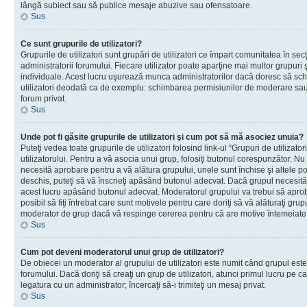
lângă subiect sau să publice mesaje abuzive sau ofensatoare.
Sus
Ce sunt grupurile de utilizatori?
Grupurile de utilizatori sunt grupări de utilizatori ce împart comunitatea în secţ
administratorii forumului. Fiecare utilizator poate aparţine mai multor grupuri 
individuale. Acest lucru uşurează munca administratorilor dacă doresc să sch
utilizatori deodată ca de exemplu: schimbarea permisiunilor de moderare sau 
forum privat.
Sus
Unde pot fi găsite grupurile de utilizatori şi cum pot să mă asociez unuia?
Puteţi vedea toate grupurile de utilizatori folosind link-ul “Grupuri de utilizato
utilizatorului. Pentru a vă asocia unui grup, folosiţi butonul corespunzător. N
necesită aprobare pentru a vă alătura grupului, unele sunt închise şi altele p
deschis, puteţi să vă înscrieţi apăsând butonul adecvat. Dacă grupul necesită
acest lucru apăsând butonul adecvat. Moderatorul grupului va trebui să apr
posibil să fiţi întrebat care sunt motivele pentru care doriţi să vă alăturaţi gru
moderator de grup dacă vă respinge cererea pentru că are motive întemeiate
Sus
Cum pot deveni moderatorul unui grup de utilizatori?
De obiecei un moderator al grupului de utilizatori este numit când grupul este
forumului. Dacă doriţi să creaţi un grup de utilizatori, atunci primul lucru pe car
legatura cu un administrator; încercaţi să-i trimiteţi un mesaj privat.
Sus