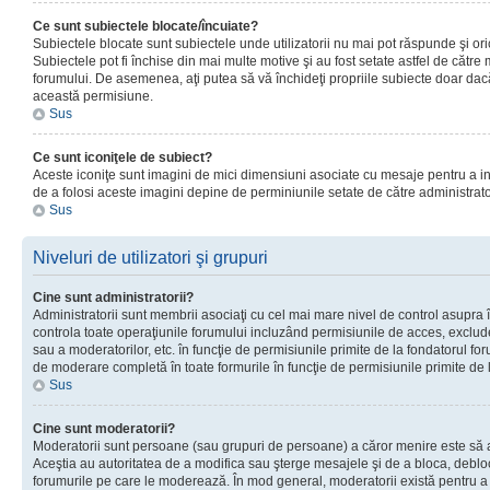
Ce sunt subiectele blocate/încuiate?
Subiectele blocate sunt subiectele unde utilizatorii nu mai pot răspunde şi or
Subiectele pot fi închise din mai multe motive şi au fost setate astfel de către
forumului. De asemenea, aţi putea să vă închideţi propriile subiecte doar dac
această permisiune.
Sus
Ce sunt iconiţele de subiect?
Aceste iconiţe sunt imagini de mici dimensiuni asociate cu mesaje pentru a ind
de a folosi aceste imagini depine de perminiunile setate de către administrato
Sus
Niveluri de utilizatori şi grupuri
Cine sunt administratorii?
Administratorii sunt membrii asociaţi cu cel mai mare nivel de control asupra în
controla toate operaţiunile forumului incluzând permisiunile de acces, excluder
sau a moderatorilor, etc. în funcţie de permisiunile primite de la fondatorul 
de moderare completă în toate formurile în funcţie de permisiunile primite de 
Sus
Cine sunt moderatorii?
Moderatorii sunt persoane (sau grupuri de persoane) a căror menire este să a
Aceştia au autoritatea de a modifica sau şterge mesajele şi de a bloca, debloc
forumurile pe care le moderează. În mod general, moderatorii există pentru a av