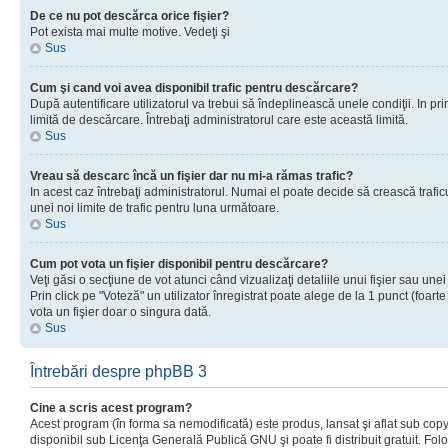
De ce nu pot descărca orice fişier?
Pot exista mai multe motive. Vedeţi şi
Sus
Cum şi cand voi avea disponibil trafic pentru descărcare?
După autentificare utilizatorul va trebui să îndeplinească unele condiţii. In prim
limită de descărcare. Întrebaţi administratorul care este această limită.
Sus
Vreau să descarc încă un fişier dar nu mi-a rămas trafic?
In acest caz întrebaţi administratorul. Numai el poate decide să crească trafic
unei noi limite de trafic pentru luna următoare.
Sus
Cum pot vota un fişier disponibil pentru descărcare?
Veţi găsi o secţiune de vot atunci când vizualizaţi detaliile unui fişier sau unei
Prin click pe "Voteză" un utilizator înregistrat poate alege de la 1 punct (foarte
vota un fişier doar o singura dată.
Sus
Întrebări despre phpBB 3
Cine a scris acest program?
Acest program (în forma sa nemodificată) este produs, lansat şi aflat sub copy
disponibil sub Licenţa Generală Publică GNU şi poate fi distribuit gratuit. Folos