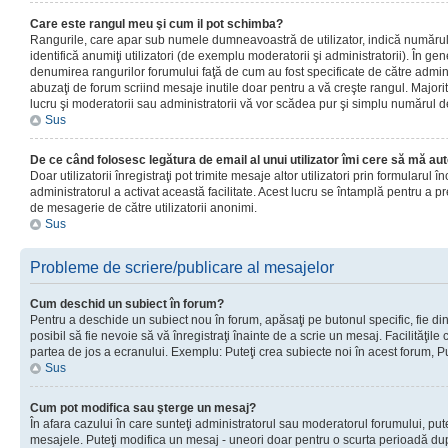
Care este rangul meu şi cum il pot schimba?
Rangurile, care apar sub numele dumneavoastră de utilizator, indică numărul 
identifică anumiţi utilizatori (de exemplu moderatorii şi administratorii). În ge
denumirea rangurilor forumului faţă de cum au fost specificate de către admin
abuzaţi de forum scriind mesaje inutile doar pentru a vă creşte rangul. Majorit
lucru şi moderatorii sau administratorii vă vor scădea pur şi simplu numărul 
Sus
De ce când folosesc legătura de email al unui utilizator îmi cere să mă aut
Doar utilizatorii înregistraţi pot trimite mesaje altor utilizatori prin formularul
administratorul a activat această facilitate. Acest lucru se întamplă pentru a p
de mesagerie de către utilizatorii anonimi.
Sus
Probleme de scriere/publicare al mesajelor
Cum deschid un subiect în forum?
Pentru a deschide un subiect nou în forum, apăsaţi pe butonul specific, fie din
posibil să fie nevoie să vă înregistraţi înainte de a scrie un mesaj. Facilităţile
partea de jos a ecranului. Exemplu: Puteţi crea subiecte noi în acest forum, Pu
Sus
Cum pot modifica sau şterge un mesaj?
În afara cazului în care sunteţi administratorul sau moderatorul forumului, put
mesajele. Puteţi modifica un mesaj - uneori doar pentru o scurta perioadă d