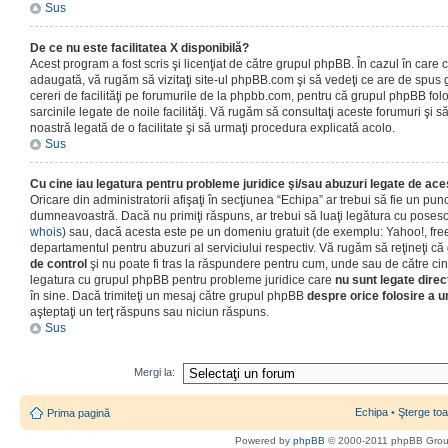
Sus
De ce nu este facilitatea X disponibilă?
Acest program a fost scris şi licenţiat de către grupul phpBB. În cazul în care co
adaugată, vă rugăm să vizitaţi site-ul phpBB.com şi să vedeţi ce are de spus
cereri de facilităţi pe forumurile de la phpbb.com, pentru că grupul phpBB fo
sarcinile legate de noile facilităţi. Vă rugăm să consultaţi aceste forumuri şi s
noastră legată de o facilitate şi să urmaţi procedura explicată acolo.
Sus
Cu cine iau legatura pentru probleme juridice şi/sau abuzuri legate de ac
Oricare din administratorii afişaţi în secţiunea “Echipa” ar trebui să fie un punc
dumneavoastră. Dacă nu primiţi răspuns, ar trebui să luaţi legătura cu poseso
whois
) sau, dacă acesta este pe un domeniu gratuit (de exemplu: Yahoo!, free
departamentul pentru abuzuri al serviciului respectiv. Vă rugăm să reţineţi 
de control
şi nu poate fi tras la răspundere pentru cum, unde sau de către cin
legatura cu grupul phpBB pentru probleme juridice care
nu sunt legate direc
în sine. Dacă trimiteţi un mesaj către grupul phpBB
despre orice folosire a un
aşteptaţi un terţ răspuns sau niciun răspuns.
Sus
Mergi la:
Echipa
•
Şterge toa
Prima pagină
Powered by
phpBB
© 2000-2011 phpBB Gro