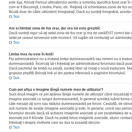
este aşa, folosiţi Panoul utilizatorului pentru a schimba specifica fusul orar în
cum ar fi Bucureşti, Londra, Paris, etc. Reţineţi că schimbarea zonei de fus orar
făcută doar de către utilizatorii înregistraţi. Dacă nu sunteţi înregistrat, aces
Sus
Am schimbat zona de fus orar, dar ora tot este greşită!
Dacă sunteţi sigur că aţi setat zona de fus orar şi ora de vară/DST corect dar o
setat pe ceasul serverului este incorect. Vă rugăm să contactaţi un administr
Sus
Limba mea nu este în listă!
Fie administratorul nu a instalat limba dumneavoastră sau nimeni nu a tradus
dumneavoastră. Încercaţi să-l întrebaţi pe administratorul forumului dacă poat
Dacă pachetul de limbă nu există, sunteţi liber să creaţi o nouă traducere. Mai 
grupului phpBB (folosiţi link-ul din partea inferioară a paginilor forumului)
Sus
Cum pot afişa o imagine lângă numele meu de utilizator?
Sunt două imagini ce pot apărea lângă numele de utilizator când vizualizaţi m
imagine asociată cu rangul dumneavoastră, în general acestea luând forma de
câte mesaje aţi scris sau statutul dumneavoastră pe forum. Cealaltă, de obic
sub numele de avatar (imagine asociată) şi este, în general, unică sau personal
forumului decide dacă să activeze imaginile asociate şi are posibilitatea de a
asociate pot fi folosite. Dacă nu puteţi folosi imaginile asociate, atunci contact
întrebaţi-l despre motivele care au dus la această decizie.
Sus