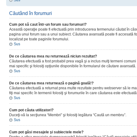
Sus
Căutând în forumuri
Cum pot să caut într-un forum sau forumuri?
Această operaţie poate fi efectuată prin introducerea termenului căutat în că
pagina unui forum sau a unui subiect. Căutarea avansată poate fi accesată fo
localizat pe toate paginile forumului.
Sus
De ce căutarea mea nu returnează niciun rezultat?
Căutarea efectuată a fost probabil prea vagă şi a inclus mulţi termeni comuni
mai specific şi folosiţi opţiunile disponibile în formularul de căutare avansată.
Sus
De ce căutarea mea returnează o pagină goală!?
Căutarea efectuată a returnat prea multe rezultate pentru webserver să le man
fiţi mai specific în termenii folosiţi şi forumurile în care căutarea este efectuată
Sus
Cum pot căuta utilizatori?
Duceţi-vă la secţiunea “Membri” şi folosiţi legătura “Caută un membru”.
Sus
Cum pot găsi mesajele şi subiectele mele?