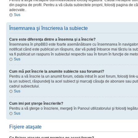
Pentru a afişa mesajele dumneavoastră folosiţi legătura “Căută mesajele utiliz
din pagina de profil. Pentru a vă căuta subiectele proprii, folosiţi pagina de c
adecvate.
Sus
Însemnarea şi înscrierea la subiecte
Care este diferenţa dintre a însemna şi a înscrie?
Însemnarea în phpBB3 este foarte asemănătoare cu însemnarea în navigator
notificat când este publicat un răspuns, dar vă puteţi întoarce mai târziu la subie
va fi publicat un raspuns în subiectul respectiv sau în forum în funcţie de meto
Sus
Cum mă pot înscrie la anumite subiecte sau forumuri?
Pentru a vă înscrie la un anumit forum, odata intrat în acel forum, folosiţi link
la un subiect, răspundeţi la acel subiect şi marcaţi căsuţa de abonare sau put
cadrul subiectului.
Sus
Cum imi pot şterge înscrierile?
Pentru a vă şterge o înscriere, mergeţi în Panoul utilizatorului şi folosiţi legătur
Sus
Fişiere ataşate