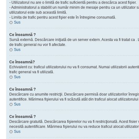
- Utilizatorul nu are o limită de trafic suficientă pentru a descărca acest fişier.
- Administratorul a stabilit un număr minim de mesaje pentru ca un utilizator s
utilizatorul este sub această limită.
- Limita de trafic pentru acest fişier este în întregime consumată.
Sus
Ce înseamnă ?
Sursă externă. Descărcare iniţiată de un server extern. Acesta va fi tratat ca . Lim
de trafic general nu vor fi afectate.
Sus
Ce înseamnă?
Echivalent cu: traficul utilizatorului nu va fi consumat. Numai utilizatorii autent
trafic general va fi utilizată.
Sus
Ce înseamnă ?
Descărcare cu anumite restricţii. Descărcare permisă doar utilizatorilor înregist
autentifice. Mărimea fişierului va fi scăzută atât din traficul alocat utilizatorului 
Sus
Ce înseamnă ?
Descărcare gratuită. Descărcarea fişierelor nu va fi restricţionată. Acest fisier 
necesită autentificare. Mărimea fişierului nu va reduce traficul alocat utilizato
Sus