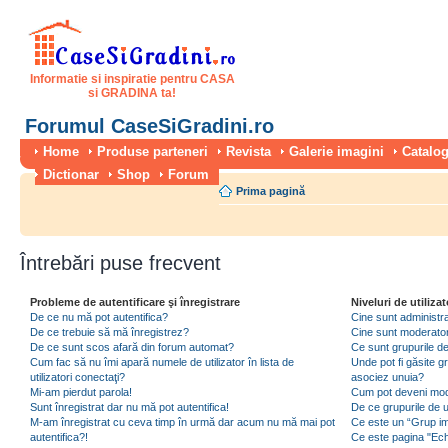
Informatie si inspiratie pentru CASA
si GRADINA ta!
Forumul CaseSiGradini.ro
Home
Produse parteneri
Revista
Galerie imagini
Catalog
Dictionar
Shop
Forum
Prima pagină
Întrebări puse frecvent
Probleme de autentificare şi înregistrare
Niveluri de utilizat
De ce nu mă pot autentifica?
Cine sunt administra
De ce trebuie să mă înregistrez?
Cine sunt moderator
De ce sunt scos afară din forum automat?
Ce sunt grupurile de 
Cum fac să nu îmi apară numele de utilizator în lista de
Unde pot fi găsite gr
utilizatori conectaţi?
asociez unuia?
Mi-am pierdut parola!
Cum pot deveni moder
Sunt înregistrat dar nu mă pot autentifica!
De ce grupurile de uti
M-am înregistrat cu ceva timp în urmă dar acum nu mă mai pot
Ce este un “Grup imp
autentifica?!
Ce este pagina "Ec