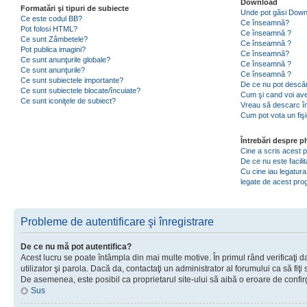
Download
Formatări şi tipuri de subiecte
Unde pot găsi Dow
Ce este codul BB?
Ce înseamnă?
Pot folosi HTML?
Ce înseamnă ?
Ce sunt Zâmbetele?
Ce înseamnă ?
Pot publica imagini?
Ce înseamnă?
Ce sunt anunţurile globale?
Ce înseamnă ?
Ce sunt anunţurile?
Ce înseamnă ?
Ce sunt subiectele importante?
De ce nu pot descăr
Ce sunt subiectele blocate/încuiate?
Cum şi cand voi ave
Ce sunt iconiţele de subiect?
Vreau să descarc în
Cum pot vota un fiş
Întrebări despre 
Cine a scris acest
De ce nu este facili
Cu cine iau legatura
legate de acest pr
Probleme de autentificare şi înregistrare
De ce nu mă pot autentifica?
Acest lucru se poate întâmpla din mai multe motive. În primul rând verificaţi d
utilizator şi parola. Dacă da, contactaţi un administrator al forumului ca să fiţi 
De asemenea, este posibil ca proprietarul site-ului să aibă o eroare de confir
Sus