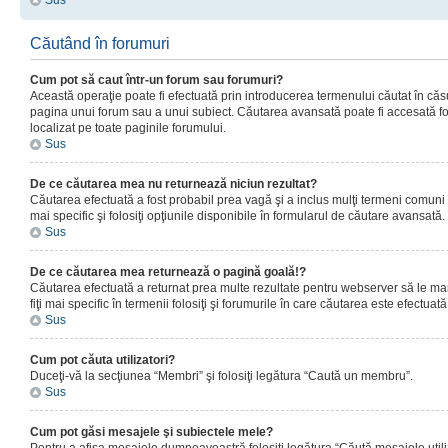
Sus
Căutând în forumuri
Cum pot să caut într-un forum sau forumuri?
Această operaţie poate fi efectuată prin introducerea termenului căutat în că
pagina unui forum sau a unui subiect. Căutarea avansată poate fi accesată fo
localizat pe toate paginile forumului.
Sus
De ce căutarea mea nu returnează niciun rezultat?
Căutarea efectuată a fost probabil prea vagă şi a inclus mulţi termeni comuni
mai specific şi folosiţi opţiunile disponibile în formularul de căutare avansată.
Sus
De ce căutarea mea returnează o pagină goală!?
Căutarea efectuată a returnat prea multe rezultate pentru webserver să le man
fiţi mai specific în termenii folosiţi şi forumurile în care căutarea este efectuată
Sus
Cum pot căuta utilizatori?
Duceţi-vă la secţiunea “Membri” şi folosiţi legătura “Caută un membru”.
Sus
Cum pot găsi mesajele şi subiectele mele?