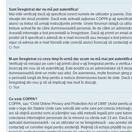
Sunt înregistrat dar nu mă pot autentifica!
Mai intâi verificaţi dacă aţi specificat corect numele de utilizator şi parola. Da
situaţie din două posibile. Dacă este activată opţiunea COPPA şi aţi specificat 
atunci va trebui să urmaţi instrucţiunile primite. Unele forumuri obligă ca utilizat
trebuie activat fie de către dumneavoastră personal, fie de către un administrat
Această informaţie a fost prezentată la înregistrare. Dacă aţi primit un email a
posibil să fi specificat o adresă de e-mail incorectă sau mesajul a fost prelucr
sigur că adresa de e-mail folosită este corectă atunci încercaţi să contactaţi u
Sus
M-am înregistrat cu ceva timp în urmă dar acum nu mă mai pot autentific
Verificaţi-vă mesajul pe care l-aţi primit când v-aţi înregistrat pentru a verifica
încercaţi din nou să vă autentificaţi. Este posibil ca un administrator să fi dezac
dumneavoastră dintr-un motiv sau altul. De asemenea, multe forumuri şterg peri
o perioadă lungă de timp pentru a reduce dimensiunea bazei de date. Dacă s-a
înregistraţi din nou şi să vă implicaţi mai mult în discuţii.
Sus
Ce este COPPA?
COPPA, sau "Child Online Privacy and Protection Act of 1998" (Actul penrtu pro
este o lege din Statele Unite care solicită site-urile care pot colecta informaţi
ani să obţină acordul scris al părinţilor sau altă metodă legală prin care tutore
colectarea informaţiilor personale de la minorul cu vârsta sub 13 ani. Dacă nu
aplicabil dumneavoastră - ca un utilizator ce se înregistrează - sau acestui site
contactaţi un consilier legal pentru asistenţă. Reţineţi că echipa phpBB nu poat