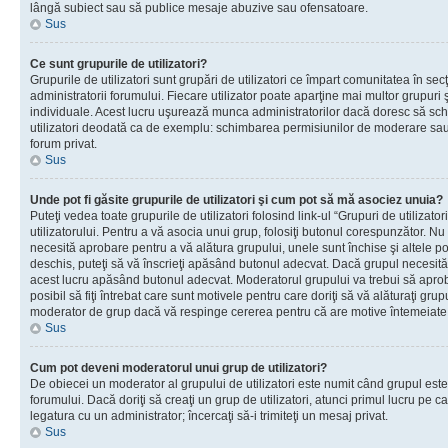
lângă subiect sau să publice mesaje abuzive sau ofensatoare.
Sus
Ce sunt grupurile de utilizatori?
Grupurile de utilizatori sunt grupări de utilizatori ce împart comunitatea în secţ
administratorii forumului. Fiecare utilizator poate aparţine mai multor grupuri 
individuale. Acest lucru uşurează munca administratorilor dacă doresc să sch
utilizatori deodată ca de exemplu: schimbarea permisiunilor de moderare sau 
forum privat.
Sus
Unde pot fi găsite grupurile de utilizatori şi cum pot să mă asociez unuia?
Puteţi vedea toate grupurile de utilizatori folosind link-ul “Grupuri de utilizato
utilizatorului. Pentru a vă asocia unui grup, folosiţi butonul corespunzător. N
necesită aprobare pentru a vă alătura grupului, unele sunt închise şi altele p
deschis, puteţi să vă înscrieţi apăsând butonul adecvat. Dacă grupul necesită
acest lucru apăsând butonul adecvat. Moderatorul grupului va trebui să apr
posibil să fiţi întrebat care sunt motivele pentru care doriţi să vă alăturaţi gru
moderator de grup dacă vă respinge cererea pentru că are motive întemeiate
Sus
Cum pot deveni moderatorul unui grup de utilizatori?
De obiecei un moderator al grupului de utilizatori este numit când grupul este
forumului. Dacă doriţi să creaţi un grup de utilizatori, atunci primul lucru pe car
legatura cu un administrator; încercaţi să-i trimiteţi un mesaj privat.
Sus