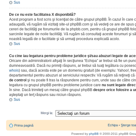
Sus
De ce nu este facilitatea X disponibilă?
Acest program a fost scris şi licenţiat de către grupul phpBB. În cazul în care co
adaugată, vă rugăm să vizitaţi site-ul phpBB.com şi să vedeţi ce are de spus
cereri de facilităţi pe forumurile de la phpbb.com, pentru că grupul phpBB fo
sarcinile legate de noile facilităţi. Vă rugăm să consultaţi aceste forumuri şi s
noastră legată de o facilitate şi să urmaţi procedura explicată acolo.
Sus
Cu cine iau legatura pentru probleme juridice şi/sau abuzuri legate de ac
Oricare din administratorii afişaţi în secţiunea “Echipa” ar trebui să fie un punc
dumneavoastră. Dacă nu primiţi răspuns, ar trebui să luaţi legătura cu poseso
whois
) sau, dacă acesta este pe un domeniu gratuit (de exemplu: Yahoo!, free
departamentul pentru abuzuri al serviciului respectiv. Vă rugăm să reţineţi 
de control
şi nu poate fi tras la răspundere pentru cum, unde sau de către cin
legatura cu grupul phpBB pentru probleme juridice care
nu sunt legate direc
în sine. Dacă trimiteţi un mesaj către grupul phpBB
despre orice folosire a un
aşteptaţi un terţ răspuns sau niciun răspuns.
Sus
Mergi la:
Echipa
•
Şterge toa
Prima pagină
Powered by
phpBB
© 2000-2011 phpBB Gro