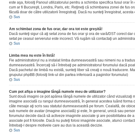
este aşa, folosiţi Panoul utilizatorului pentru a schimba specifica fusul orar în
cum ar fi Bucureşti, Londra, Paris, etc. Reţineţi că schimbarea zonei de fus orar
făcută doar de către utilizatorii înregistraţi. Dacă nu sunteţi înregistrat, aces
Sus
Am schimbat zona de fus orar, dar ora tot este greşită!
Dacă sunteţi sigur că aţi setat zona de fus orar şi ora de vară/DST corect dar o
setat pe ceasul serverului este incorect. Vă rugăm să contactaţi un administr
Sus
Limba mea nu este în listă!
Fie administratorul nu a instalat limba dumneavoastră sau nimeni nu a tradus
dumneavoastră. Încercaţi să-l întrebaţi pe administratorul forumului dacă poat
Dacă pachetul de limbă nu există, sunteţi liber să creaţi o nouă traducere. Mai 
grupului phpBB (folosiţi link-ul din partea inferioară a paginilor forumului)
Sus
Cum pot afişa o imagine lângă numele meu de utilizator?
Sunt două imagini ce pot apărea lângă numele de utilizator când vizualizaţi m
imagine asociată cu rangul dumneavoastră, în general acestea luând forma de
câte mesaje aţi scris sau statutul dumneavoastră pe forum. Cealaltă, de obic
sub numele de avatar (imagine asociată) şi este, în general, unică sau personal
forumului decide dacă să activeze imaginile asociate şi are posibilitatea de a
asociate pot fi folosite. Dacă nu puteţi folosi imaginile asociate, atunci contact
întrebaţi-l despre motivele care au dus la această decizie.
Sus