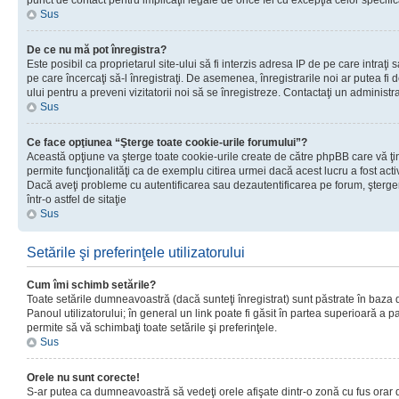
punct de contact pentru implicaţii legale de orice fel cu excepţia celor specific
Sus
De ce nu mă pot înregistra?
Este posibil ca proprietarul site-ului să fi interzis adresa IP de pe care intraţi 
pe care încercaţi să-l înregistraţi. De asemenea, înregistrarile noi ar putea fi d
ului pentru a preveni vizitatorii noi să se înregistreze. Contactaţi un administr
Sus
Ce face opţiunea “Şterge toate cookie-urile forumului”?
Această opţiune va şterge toate cookie-urile create de către phpBB care vă ţ
permite funcţionalităţi ca de exemplu citirea urmei dacă acest lucru a fost acti
Dacă aveţi probleme cu autentificarea sau dezautentificarea pe forum, şterger
într-o astfel de sitaţie
Sus
Setările şi preferinţele utilizatorului
Cum îmi schimb setările?
Toate setările dumneavoastră (dacă sunteţi înregistrat) sunt păstrate în baza de
Panoul utilizatorului; în general un link poate fi găsit în partea superioară a p
permite să vă schimbaţi toate setările şi preferinţele.
Sus
Orele nu sunt corecte!
S-ar putea ca dumneavoastră să vedeţi orele afişate dintr-o zonă cu fus orar di