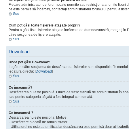
Ce fişiere ataşate sunt permise pe acest forum?
Fiecare administrator de forum poate permite sau restricţiona anumite tipuri de
ce este permis sâ încărcaţi, contactaţi administratorul forumului pentru asisten
Sus
Cum pot găsi toate fişierele ataşate proprii?
Pentru a găsi lista fişierelor ataşate încărcate de dumneavoastră, mergeţi în Pan
către secţiunea de fişiere ataşate.
Sus
Download
Unde pot găsi Download?
Legături către secţiunea de descărcare a fişierelor sunt disponibile în meniul
legătură directă: [
Download
]
Sus
Ce înseamnă?
Descărcarea nu este posibilă. Limita de trafic stabiltă de administratori în ac
sau pentru categoria afişată a fost integral consumată.
Sus
Ce înseamnă ?
Descărcarea nu este posibilă. Motive:
- Descărcare blocată de administrator.
- Utilizatorul nu este autentificat iar descărcarea este permisă doar utilizatorilo