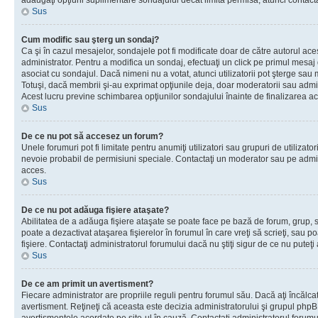
adăugaţi opţiuni suplimentare sondajului decât limita permisă, atunci contacta
Sus
Cum modific sau şterg un sondaj?
Ca şi în cazul mesajelor, sondajele pot fi modificate doar de către autorul ac
administrator. Pentru a modifica un sondaj, efectuaţi un click pe primul mesaj
asociat cu sondajul. Dacă nimeni nu a votat, atunci utilizatorii pot şterge sau 
Totuşi, dacă membrii şi-au exprimat opţiunile deja, doar moderatorii sau admini
Acest lucru previne schimbarea opţiunilor sondajului înainte de finalizarea ac
Sus
De ce nu pot să accesez un forum?
Unele forumuri pot fi limitate pentru anumiţi utilizatori sau grupuri de utilizatori
nevoie probabil de permisiuni speciale. Contactaţi un moderator sau pe admin
acces.
Sus
De ce nu pot adăuga fişiere ataşate?
Abilitatea de a adăuga fişiere ataşate se poate face pe bază de forum, grup, sa
poate a dezactivat ataşarea fişierelor în forumul în care vreţi să scrieţi, sau 
fişiere. Contactaţi administratorul forumului dacă nu ştiţi sigur de ce nu puteţi
Sus
De ce am primit un avertisment?
Fiecare administrator are propriile reguli pentru forumul său. Dacă aţi încălca
avertisment. Reţineţi că aceasta este decizia administratorului şi grupul php