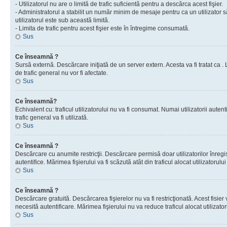
- Utilizatorul nu are o limită de trafic suficientă pentru a descărca acest fişier.
- Administratorul a stabilit un număr minim de mesaje pentru ca un utilizator s
utilizatorul este sub această limită.
- Limita de trafic pentru acest fişier este în întregime consumată.
Sus
Ce înseamnă ?
Sursă externă. Descărcare iniţiată de un server extern. Acesta va fi tratat ca . Lim
de trafic general nu vor fi afectate.
Sus
Ce înseamnă?
Echivalent cu: traficul utilizatorului nu va fi consumat. Numai utilizatorii autent
trafic general va fi utilizată.
Sus
Ce înseamnă ?
Descărcare cu anumite restricţii. Descărcare permisă doar utilizatorilor înregist
autentifice. Mărimea fişierului va fi scăzută atât din traficul alocat utilizatorului 
Sus
Ce înseamnă ?
Descărcare gratuită. Descărcarea fişierelor nu va fi restricţionată. Acest fisier 
necesită autentificare. Mărimea fişierului nu va reduce traficul alocat utilizato
Sus