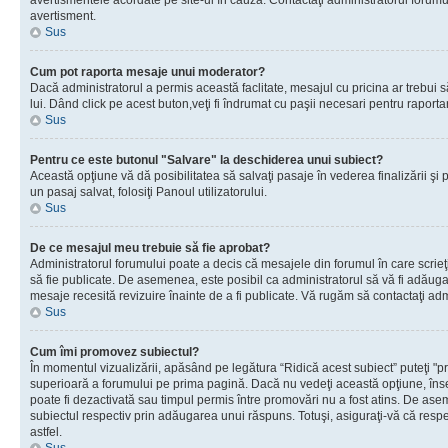
avertismentele acordate pe site-ul în cauză. Contactaţi administratorul forumulu
avertisment.
Sus
Cum pot raporta mesaje unui moderator?
Dacă administratorul a permis această faclitate, mesajul cu pricina ar trebui 
lui. Dând click pe acest buton,veţi fi îndrumat cu paşii necesari pentru raport
Sus
Pentru ce este butonul "Salvare" la deschiderea unui subiect?
Această opţiune vă dă posibilitatea să salvaţi pasaje în vederea finalizării şi pu
un pasaj salvat, folosiţi Panoul utilizatorului.
Sus
De ce mesajul meu trebuie să fie aprobat?
Administratorul forumului poate a decis că mesajele din forumul în care scrieţi
să fie publicate. De asemenea, este posibil ca administratorul să vă fi adăugat 
mesaje recesită revizuire înainte de a fi publicate. Vă rugăm să contactaţi adm
Sus
Cum îmi promovez subiectul?
În momentul vizualizării, apăsând pe legătura “Ridică acest subiect” puteţi "p
superioară a forumului pe prima pagină. Dacă nu vedeţi această opţiune, î
poate fi dezactivată sau timpul permis între promovări nu a fost atins. De as
subiectul respectiv prin adăugarea unui răspuns. Totuşi, asiguraţi-vă că respe
astfel.