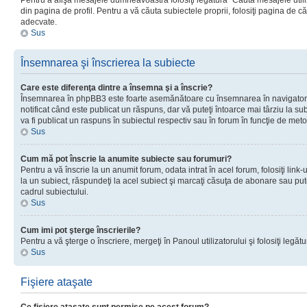
Pentru a afişa mesajele dumneavoastră folosiţi legătura “Căută mesajele utiliz
din pagina de profil. Pentru a vă căuta subiectele proprii, folosiţi pagina de c
adecvate.
Sus
Însemnarea şi înscrierea la subiecte
Care este diferenţa dintre a însemna şi a înscrie?
Însemnarea în phpBB3 este foarte asemănătoare cu însemnarea în navigator
notificat când este publicat un răspuns, dar vă puteţi întoarce mai târziu la subie
va fi publicat un raspuns în subiectul respectiv sau în forum în funcţie de meto
Sus
Cum mă pot înscrie la anumite subiecte sau forumuri?
Pentru a vă înscrie la un anumit forum, odata intrat în acel forum, folosiţi link
la un subiect, răspundeţi la acel subiect şi marcaţi căsuţa de abonare sau put
cadrul subiectului.
Sus
Cum imi pot şterge înscrierile?
Pentru a vă şterge o înscriere, mergeţi în Panoul utilizatorului şi folosiţi legătur
Sus
Fişiere ataşate