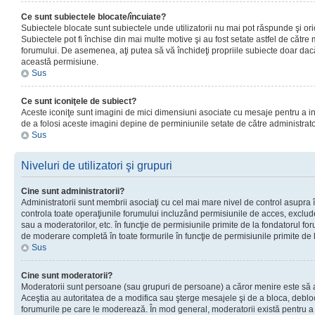
Ce sunt subiectele blocate/încuiate?
Subiectele blocate sunt subiectele unde utilizatorii nu mai pot răspunde şi or
Subiectele pot fi închise din mai multe motive şi au fost setate astfel de către
forumului. De asemenea, aţi putea să vă închideţi propriile subiecte doar dac
această permisiune.
Sus
Ce sunt iconiţele de subiect?
Aceste iconiţe sunt imagini de mici dimensiuni asociate cu mesaje pentru a ind
de a folosi aceste imagini depine de perminiunile setate de către administrato
Sus
Niveluri de utilizatori şi grupuri
Cine sunt administratorii?
Administratorii sunt membrii asociaţi cu cel mai mare nivel de control asupra în
controla toate operaţiunile forumului incluzând permisiunile de acces, excluder
sau a moderatorilor, etc. în funcţie de permisiunile primite de la fondatorul 
de moderare completă în toate formurile în funcţie de permisiunile primite de 
Sus
Cine sunt moderatorii?
Moderatorii sunt persoane (sau grupuri de persoane) a căror menire este să a
Aceştia au autoritatea de a modifica sau şterge mesajele şi de a bloca, debloc
forumurile pe care le moderează. În mod general, moderatorii există pentru a av