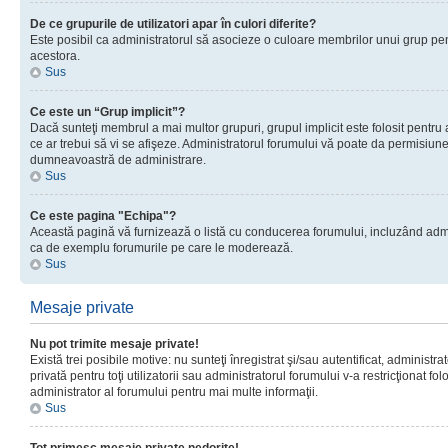
De ce grupurile de utilizatori apar în culori diferite?
Este posibil ca administratorul să asocieze o culoare membrilor unui grup pen
acestora.
Sus
Ce este un “Grup implicit”?
Dacă sunteţi membrul a mai multor grupuri, grupul implicit este folosit pentru
ce ar trebui să vi se afişeze. Administratorul forumului vă poate da permisiun
dumneavoastră de administrare.
Sus
Ce este pagina "Echipa"?
Această pagină vă furnizează o listă cu conducerea forumului, incluzând adminis
ca de exemplu forumurile pe care le moderează.
Sus
Mesaje private
Nu pot trimite mesaje private!
Există trei posibile motive: nu sunteţi înregistrat şi/sau autentificat, administ
privată pentru toţi utilizatorii sau administratorul forumului v-a restricţionat f
administrator al forumului pentru mai multe informaţii.
Sus