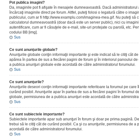
Pot publica imagini?
Da, imaginile pot fi afişate în mesajele dumneavoastră. Dacă administratorul a
încărcaţi imaginile direct pe forum. Altfel, puteţi folosi o legatură către o ima
publicului, cum ar fi http://www.examplu.com/imaginea-mea.gif. Nu puteţi să cr
calculatorul dumneavoastră (doar dacă este un server public), nici cu imagin
autentificare, cum ar fi căsuţele de e-mail, site-uri protejate cu parolă, etc. Pen
codului BB [img].
Sus
Ce sunt anunţurile globale?
Anunţurile globale conţin informaţii importante şi este indicat să le citiţi cât d
apărea în partea de sus a fiecărei pagini de forum şi în interiorul panoului de 
a publica anunţuri globale este acordată de către administratorul forumului.
Sus
Ce sunt anunţurile?
Anunţurile deseori conţin informaţii importante referitoare la forumul pe care îl 
curând posibil. Anunţurile apar în partea de sus a fiecărei pagini în forumul de
globale, permisiunea de a publica anunţuri este acordată de către administrat
Sus
Ce sunt subiectele importante?
Subiectele importante apar sub anunţuri în forum şi doar pe prima pagină. Des
trebui să le citiţi cât de curând posibil. Ca şi cu anunţurile, permisiunea de a
acordată de către administratorul forumului.
Sus