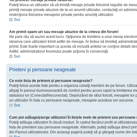
Tot primesc mesaje private nedorite!
Puteţi bloca un utilizator să vă trimită mesaje private folosind regulile de mes
primiţi mesaje private abuzive de la un anumit utilizator, contactaţi un adminis
restricţiona folosirea mesajelor private pentru anumiţi utilizatori.
Sus
Am primit spam-uri sau mesaje abuzive de la cineva din forum!
Ne pare rău să auzim acest lucru. Opţiunea de trimitere a unui mesaj electro
observa care utilizatori trimit astfel de mesaje. Ar trebui să trimiteţi administ
primit. Este foarte important ca acesta să includă antetul ce conţine detalii des
Astfel, administratorul forumului poate acţiona în consecinţă.
Sus
Prieteni şi persoane neagreate
Ce este lista de prieteni şi persoane neagreate?
Puteţi folosi aceste liste pentru a organiza ceilalţi membrii de pe forum. Utilizat
afişaţi în panoul dumneavoastră de control pentru acces rapid la trimiterea me
statutului lor (Conectat/Neconectat). Depinzând de stilul folosit, mesajele lor
un utilizator în lista cu persoane neagreate, mesajele acestuia vor ascunse.
Sus
Cum pot adăuga/şterge utilizatori în listele mele de prieteni sau persoan
Puteţi adăuga utilizatori în două moduri. În cadrul fiecărui profil al utilizatorul
lista de prienteni sau persoane neagreate. Alternativ, puteţi adăuga direct pri
din Panoul utilizatorului. Din aceeaşi pagină puteţi să şi ştergeţi nume din list