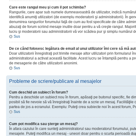
Care este rangul meu şi cum il pot schimba?
Rangurile, care apar sub numele dumneavoastră de utilizator, indică numărul 
identifică anumiţi utilizatori (de exemplu moderatorii şi administratorii). În ge
denumirea rangurilor forumului faţă de cum au fost specificate de către admin
abuzaţi de forum scriind mesaje inutile doar pentru a vă creşte rangul. Majorit
lucru şi moderatorii sau administratorii vă vor scădea pur şi simplu numărul 
Sus
De ce când folosesc legătura de email al unui utilizator îmi cere să mă aut
Doar utilizatorii înregistraţi pot trimite mesaje altor utilizatori prin formularul
administratorul a activat această facilitate. Acest lucru se întamplă pentru a p
de mesagerie de către utilizatorii anonimi.
Sus
Probleme de scriere/publicare al mesajelor
Cum deschid un subiect în forum?
Pentru a deschide un subiect nou în forum, apăsaţi pe butonul specific, fie din
posibil să fie nevoie să vă înregistraţi înainte de a scrie un mesaj. Facilităţile
partea de jos a ecranului. Exemplu: Puteţi crea subiecte noi în acest forum, Pu
Sus
Cum pot modifica sau şterge un mesaj?
În afara cazului în care sunteţi administratorul sau moderatorul forumului, put
mesajele. Puteţi modifica un mesaj - uneori doar pentru o scurta perioadă d