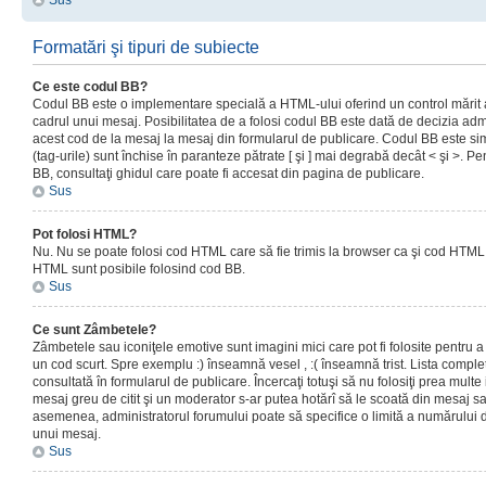
Sus
Formatări şi tipuri de subiecte
Ce este codul BB?
Codul BB este o implementare specială a HTML-ului oferind un control mărit a
cadrul unui mesaj. Posibilitatea de a folosi codul BB este dată de decizia admi
acest cod de la mesaj la mesaj din formularul de publicare. Codul BB este sim
(tag-urile) sunt închise în paranteze pătrate [ şi ] mai degrabă decât < şi >. P
BB, consultaţi ghidul care poate fi accesat din pagina de publicare.
Sus
Pot folosi HTML?
Nu. Nu se poate folosi cod HTML care să fie trimis la browser ca şi cod HTML. 
HTML sunt posibile folosind cod BB.
Sus
Ce sunt Zâmbetele?
Zâmbetele sau iconiţele emotive sunt imagini mici care pot fi folosite pentru
un cod scurt. Spre exemplu :) înseamnă vesel , :( înseamnă trist. Lista complet
consultată în formularul de publicare. Încercaţi totuşi să nu folosiţi prea mult
mesaj greu de citit şi un moderator s-ar putea hotărî să le scoată din mesaj s
asemenea, administratorul forumului poate să specifice o limită a numărului d
unui mesaj.
Sus