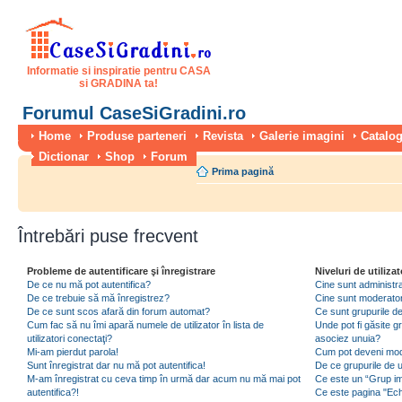
Informatie si inspiratie pentru CASA
si GRADINA ta!
Forumul CaseSiGradini.ro
Home
Produse parteneri
Revista
Galerie imagini
Catalog
Dictionar
Shop
Forum
Prima pagină
Întrebări puse frecvent
Probleme de autentificare şi înregistrare
Niveluri de utilizat
De ce nu mă pot autentifica?
Cine sunt administra
De ce trebuie să mă înregistrez?
Cine sunt moderator
De ce sunt scos afară din forum automat?
Ce sunt grupurile de 
Cum fac să nu îmi apară numele de utilizator în lista de
Unde pot fi găsite gr
utilizatori conectaţi?
asociez unuia?
Mi-am pierdut parola!
Cum pot deveni moder
Sunt înregistrat dar nu mă pot autentifica!
De ce grupurile de uti
M-am înregistrat cu ceva timp în urmă dar acum nu mă mai pot
Ce este un “Grup imp
autentifica?!
Ce este pagina "Ec