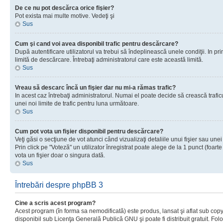
De ce nu pot descărca orice fişier?
Pot exista mai multe motive. Vedeţi şi
Sus
Cum şi cand voi avea disponibil trafic pentru descărcare?
După autentificare utilizatorul va trebui să îndeplinească unele condiţii. In prim
limită de descărcare. Întrebaţi administratorul care este această limită.
Sus
Vreau să descarc încă un fişier dar nu mi-a rămas trafic?
In acest caz întrebaţi administratorul. Numai el poate decide să crească trafic
unei noi limite de trafic pentru luna următoare.
Sus
Cum pot vota un fişier disponibil pentru descărcare?
Veţi găsi o secţiune de vot atunci când vizualizaţi detaliile unui fişier sau unei
Prin click pe "Voteză" un utilizator înregistrat poate alege de la 1 punct (foarte
vota un fişier doar o singura dată.
Sus
Întrebări despre phpBB 3
Cine a scris acest program?
Acest program (în forma sa nemodificată) este produs, lansat şi aflat sub copy
disponibil sub Licenţa Generală Publică GNU şi poate fi distribuit gratuit. Folos