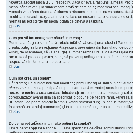
Modifică
asociat mesajulului respectiv. Dacă cineva a răspuns la mesaj, veţi 
mesaj când reveniţi la subiect care arată de cate ori aţi modificat acel mesaj 
Aceasta va apărea doar dacă cineva a răspuns la subiect; nu va apărea dacă
modificat mesajul, aceştia ar trebui să lase un mesaj în care să spună ce şi de 
normali nu pot şterge un mesaj odată ce cineva a răspuns.
Sus
Cum pot să îmi adaug semnătură la mesaj?
Pentru a adăuga o semnătură trebuie întâi să vă creaţi una folosind Panoul ut
creată, puteţi să bifaţi opţiunea
Ataşează o semnătură
din formularul de publ
Puteţi, de asemenea, să vă adăugaţi automat semnătura la toate mesajele b
profil. Dacă procedaţi astfel, puteţi să preveniţi adăugarea semnăturii unor a
respectivă din formularul de publicare.
Sus
Cum pot crea un sondaj?
Când creaţi un subiect nou sau modificaţi primul mesaj al unui subiect, ar tre
chestionar
sub zona principală de publicare; dacă nu vedeţi acest lucru probab
necesare pentru a crea sondaje. Introduceţi un titlu pentru chestionar şi cel p
corespunzător având grijă să specificaţi o opţiune pe fiecare rând. Puteţi să s
utilizatorul de poate selecta în timpul votării folosind “Opţiuni per utilizator”, v
înseamnă un sondaj permanent) şi în cele din urmă opţiunea ce pemite utilizat
Sus
De ce nu pot adăuga mai multe opţiuni la sondaj?
Limita pentru opţiunile sondajului este specificată de către administratorul fo