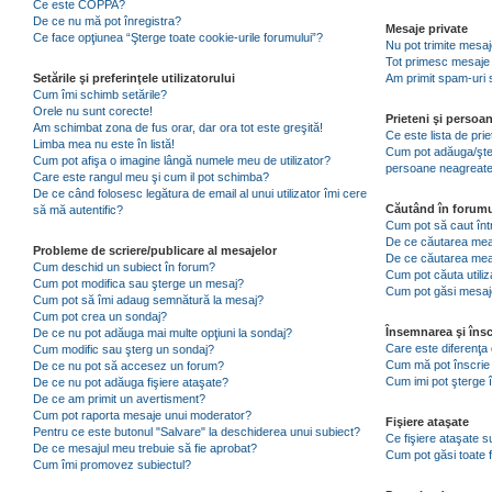
Ce este COPPA?
De ce nu mă pot înregistra?
Mesaje private
Ce face opţiunea “Şterge toate cookie-urile forumului”?
Nu pot trimite mesaj
Tot primesc mesaje 
Setările şi preferinţele utilizatorului
Am primit spam-uri 
Cum îmi schimb setările?
Orele nu sunt corecte!
Prieteni şi persoa
Am schimbat zona de fus orar, dar ora tot este greşită!
Ce este lista de pri
Limba mea nu este în listă!
Cum pot adăuga/şterg
Cum pot afişa o imagine lângă numele meu de utilizator?
persoane neagreat
Care este rangul meu şi cum il pot schimba?
De ce când folosesc legătura de email al unui utilizator îmi cere
Căutând în forumu
să mă autentific?
Cum pot să caut înt
De ce căutarea mea 
Probleme de scriere/publicare al mesajelor
De ce căutarea mea
Cum deschid un subiect în forum?
Cum pot căuta utiliz
Cum pot modifica sau şterge un mesaj?
Cum pot găsi mesaje
Cum pot să îmi adaug semnătură la mesaj?
Cum pot crea un sondaj?
Însemnarea şi însc
De ce nu pot adăuga mai multe opţiuni la sondaj?
Care este diferenţa 
Cum modific sau şterg un sondaj?
Cum mă pot înscrie 
De ce nu pot să accesez un forum?
Cum imi pot şterge î
De ce nu pot adăuga fişiere ataşate?
De ce am primit un avertisment?
Cum pot raporta mesaje unui moderator?
Fişiere ataşate
Pentru ce este butonul "Salvare" la deschiderea unui subiect?
Ce fişiere ataşate 
De ce mesajul meu trebuie să fie aprobat?
Cum pot găsi toate f
Cum îmi promovez subiectul?