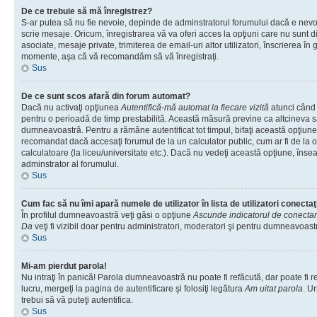
De ce trebuie să mă înregistrez?
S-ar putea să nu fie nevoie, depinde de adminstratorul forumului dacă e nevoi
scrie mesaje. Oricum, înregistrarea vă va oferi acces la opţiuni care nu sunt dis
asociate, mesaje private, trimiterea de email-uri altor utilizatori, înscrierea î
momente, aşa că vă recomandăm să vă înregistraţi.
Sus
De ce sunt scos afară din forum automat?
Dacă nu activaţi opţiunea
Autentifică-mă automat la fiecare vizită
atunci când v
pentru o perioadă de timp prestabilită. Această măsură previne ca altcineva 
dumneavoastră. Pentru a rămâne autentificat tot timpul, bifaţi această opţiune 
recomandat dacă accesaţi forumul de la un calculator public, cum ar fi de la o 
calculatoare (la liceu/universitate etc.). Dacă nu vedeţi această opţiune, îns
adminstrator al forumului.
Sus
Cum fac să nu îmi apară numele de utilizator în lista de utilizatori conectaţ
În profilul dumneavoastră veţi găsi o opţiune
Ascunde indicatorul de conecta
Da
veţi fi vizibil doar pentru administratori, moderatori şi pentru dumneavoastr
Sus
Mi-am pierdut parola!
Nu intraţi în panică! Parola dumneavoastră nu poate fi refăcută, dar poate fi r
lucru, mergeţi la pagina de autentificare şi folosiţi legătura
Am uitat parola
. Ur
trebui să vă puteţi autentifica.
Sus