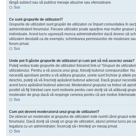
lângă subiect sau să publice mesaje abuzive sau ofensatoare.
Sus
Ce sunt grupurile de utilizatori?
Grupurile de utilizatori sunt grupări de utilizatori ce împart comunitatea în secţ
administratorii forumului. Fiecare utilizator poate aparţine mai multor grupuri 
individuale. Acest lucru uşurează munca administratorilor dacă doresc să sch
utilizatori deodată ca de exemplu: schimbarea permisiunilor de moderare sau 
forum privat.
Sus
Unde pot fi găsite grupurile de utilizatori şi cum pot să mă asociez unuia?
Puteţi vedea toate grupurile de utilizatori folosind link-ul “Grupuri de utilizato
utilizatorului. Pentru a vă asocia unui grup, folosiţi butonul corespunzător. N
necesită aprobare pentru a vă alătura grupului, unele sunt închise şi altele p
deschis, puteţi să vă înscrieţi apăsând butonul adecvat. Dacă grupul necesită
acest lucru apăsând butonul adecvat. Moderatorul grupului va trebui să apr
posibil să fiţi întrebat care sunt motivele pentru care doriţi să vă alăturaţi gru
moderator de grup dacă vă respinge cererea pentru că are motive întemeiate
Sus
Cum pot deveni moderatorul unui grup de utilizatori?
De obiecei un moderator al grupului de utilizatori este numit când grupul este
forumului. Dacă doriţi să creaţi un grup de utilizatori, atunci primul lucru pe car
legatura cu un administrator; încercaţi să-i trimiteţi un mesaj privat.
Sus