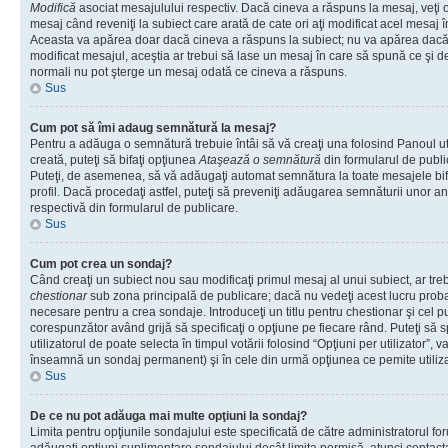
Modifică
asociat mesajulului respectiv. Dacă cineva a răspuns la mesaj, veţi 
mesaj când reveniţi la subiect care arată de cate ori aţi modificat acel mesaj 
Aceasta va apărea doar dacă cineva a răspuns la subiect; nu va apărea dacă
modificat mesajul, aceştia ar trebui să lase un mesaj în care să spună ce şi de 
normali nu pot şterge un mesaj odată ce cineva a răspuns.
Sus
Cum pot să îmi adaug semnătură la mesaj?
Pentru a adăuga o semnătură trebuie întâi să vă creaţi una folosind Panoul ut
creată, puteţi să bifaţi opţiunea
Ataşează o semnătură
din formularul de publ
Puteţi, de asemenea, să vă adăugaţi automat semnătura la toate mesajele b
profil. Dacă procedaţi astfel, puteţi să preveniţi adăugarea semnăturii unor a
respectivă din formularul de publicare.
Sus
Cum pot crea un sondaj?
Când creaţi un subiect nou sau modificaţi primul mesaj al unui subiect, ar tre
chestionar
sub zona principală de publicare; dacă nu vedeţi acest lucru probab
necesare pentru a crea sondaje. Introduceţi un titlu pentru chestionar şi cel p
corespunzător având grijă să specificaţi o opţiune pe fiecare rând. Puteţi să s
utilizatorul de poate selecta în timpul votării folosind “Opţiuni per utilizator”, v
înseamnă un sondaj permanent) şi în cele din urmă opţiunea ce pemite utilizat
Sus
De ce nu pot adăuga mai multe opţiuni la sondaj?
Limita pentru opţiunile sondajului este specificată de către administratorul fo