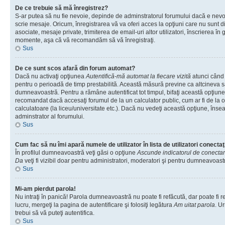
De ce trebuie să mă înregistrez?
S-ar putea să nu fie nevoie, depinde de adminstratorul forumului dacă e nevoi
scrie mesaje. Oricum, înregistrarea vă va oferi acces la opţiuni care nu sunt dis
asociate, mesaje private, trimiterea de email-uri altor utilizatori, înscrierea î
momente, aşa că vă recomandăm să vă înregistraţi.
Sus
De ce sunt scos afară din forum automat?
Dacă nu activaţi opţiunea
Autentifică-mă automat la fiecare vizită
atunci când v
pentru o perioadă de timp prestabilită. Această măsură previne ca altcineva 
dumneavoastră. Pentru a rămâne autentificat tot timpul, bifaţi această opţiune 
recomandat dacă accesaţi forumul de la un calculator public, cum ar fi de la o 
calculatoare (la liceu/universitate etc.). Dacă nu vedeţi această opţiune, îns
adminstrator al forumului.
Sus
Cum fac să nu îmi apară numele de utilizator în lista de utilizatori conectaţ
În profilul dumneavoastră veţi găsi o opţiune
Ascunde indicatorul de conecta
Da
veţi fi vizibil doar pentru administratori, moderatori şi pentru dumneavoastr
Sus
Mi-am pierdut parola!
Nu intraţi în panică! Parola dumneavoastră nu poate fi refăcută, dar poate fi r
lucru, mergeţi la pagina de autentificare şi folosiţi legătura
Am uitat parola
. Ur
trebui să vă puteţi autentifica.
Sus