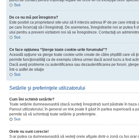
punct de contact pentru implicaţii legale de orice fel cu excepţia celor specific
Sus
De ce nu mă pot înregistra?
Este posibil ca proprietarul site-ului să fi interzis adresa IP de pe care intraţi 
pe care încercaţi să-l înregistraţi. De asemenea, înregistrarile noi ar putea fi d
ului pentru a preveni vizitatorii noi să se înregistreze. Contactaţi un administr
Sus
Ce face opţiunea “Şterge toate cookie-urile forumului”?
Această opţiune va şterge toate cookie-urile create de către phpBB care vă ţ
permite funcţionalităţi ca de exemplu citirea urmei dacă acest lucru a fost acti
Dacă aveţi probleme cu autentificarea sau dezautentificarea pe forum, şterger
într-o astfel de sitaţie
Sus
Setările şi preferinţele utilizatorului
Cum îmi schimb setările?
Toate setările dumneavoastră (dacă sunteţi înregistrat) sunt păstrate în baza de
Panoul utilizatorului; în general un link poate fi găsit în partea superioară a p
permite să vă schimbaţi toate setările şi preferinţele.
Sus
Orele nu sunt corecte!
S-ar putea ca dumneavoastră să vedeţi orele afişate dintr-o zonă cu fus orar di