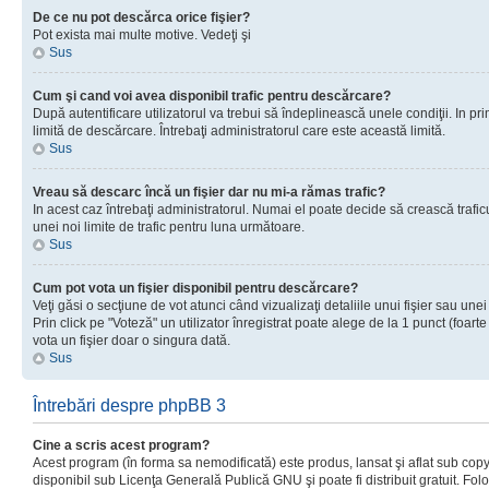
De ce nu pot descărca orice fişier?
Pot exista mai multe motive. Vedeţi şi
Sus
Cum şi cand voi avea disponibil trafic pentru descărcare?
După autentificare utilizatorul va trebui să îndeplinească unele condiţii. In prim
limită de descărcare. Întrebaţi administratorul care este această limită.
Sus
Vreau să descarc încă un fişier dar nu mi-a rămas trafic?
In acest caz întrebaţi administratorul. Numai el poate decide să crească trafic
unei noi limite de trafic pentru luna următoare.
Sus
Cum pot vota un fişier disponibil pentru descărcare?
Veţi găsi o secţiune de vot atunci când vizualizaţi detaliile unui fişier sau unei
Prin click pe "Voteză" un utilizator înregistrat poate alege de la 1 punct (foarte
vota un fişier doar o singura dată.
Sus
Întrebări despre phpBB 3
Cine a scris acest program?
Acest program (în forma sa nemodificată) este produs, lansat şi aflat sub copy
disponibil sub Licenţa Generală Publică GNU şi poate fi distribuit gratuit. Folos