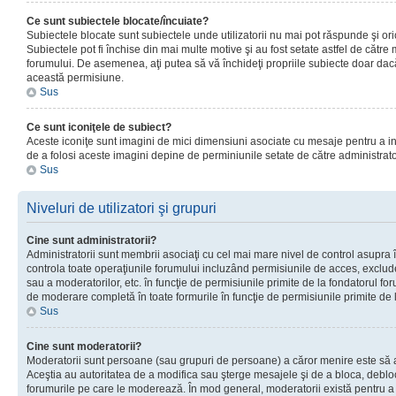
Ce sunt subiectele blocate/încuiate?
Subiectele blocate sunt subiectele unde utilizatorii nu mai pot răspunde şi or
Subiectele pot fi închise din mai multe motive şi au fost setate astfel de către
forumului. De asemenea, aţi putea să vă închideţi propriile subiecte doar dac
această permisiune.
Sus
Ce sunt iconiţele de subiect?
Aceste iconiţe sunt imagini de mici dimensiuni asociate cu mesaje pentru a ind
de a folosi aceste imagini depine de perminiunile setate de către administrato
Sus
Niveluri de utilizatori şi grupuri
Cine sunt administratorii?
Administratorii sunt membrii asociaţi cu cel mai mare nivel de control asupra în
controla toate operaţiunile forumului incluzând permisiunile de acces, excluder
sau a moderatorilor, etc. în funcţie de permisiunile primite de la fondatorul 
de moderare completă în toate formurile în funcţie de permisiunile primite de 
Sus
Cine sunt moderatorii?
Moderatorii sunt persoane (sau grupuri de persoane) a căror menire este să a
Aceştia au autoritatea de a modifica sau şterge mesajele şi de a bloca, debloc
forumurile pe care le moderează. În mod general, moderatorii există pentru a av