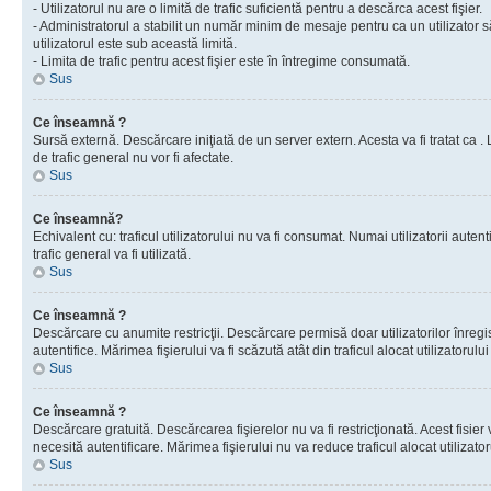
- Utilizatorul nu are o limită de trafic suficientă pentru a descărca acest fişier.
- Administratorul a stabilit un număr minim de mesaje pentru ca un utilizator s
utilizatorul este sub această limită.
- Limita de trafic pentru acest fişier este în întregime consumată.
Sus
Ce înseamnă ?
Sursă externă. Descărcare iniţiată de un server extern. Acesta va fi tratat ca . Lim
de trafic general nu vor fi afectate.
Sus
Ce înseamnă?
Echivalent cu: traficul utilizatorului nu va fi consumat. Numai utilizatorii autent
trafic general va fi utilizată.
Sus
Ce înseamnă ?
Descărcare cu anumite restricţii. Descărcare permisă doar utilizatorilor înregist
autentifice. Mărimea fişierului va fi scăzută atât din traficul alocat utilizatorului 
Sus
Ce înseamnă ?
Descărcare gratuită. Descărcarea fişierelor nu va fi restricţionată. Acest fisier 
necesită autentificare. Mărimea fişierului nu va reduce traficul alocat utilizato
Sus