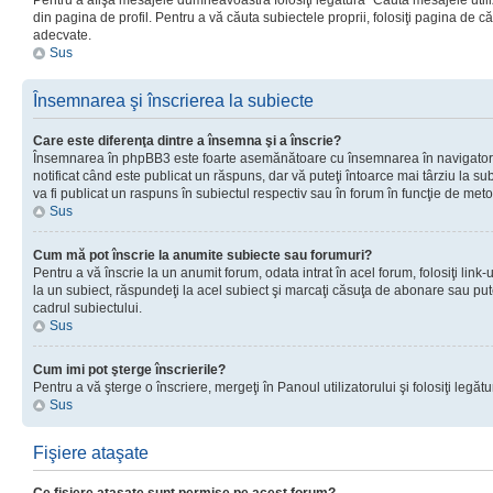
Pentru a afişa mesajele dumneavoastră folosiţi legătura “Căută mesajele utiliz
din pagina de profil. Pentru a vă căuta subiectele proprii, folosiţi pagina de c
adecvate.
Sus
Însemnarea şi înscrierea la subiecte
Care este diferenţa dintre a însemna şi a înscrie?
Însemnarea în phpBB3 este foarte asemănătoare cu însemnarea în navigator
notificat când este publicat un răspuns, dar vă puteţi întoarce mai târziu la subie
va fi publicat un raspuns în subiectul respectiv sau în forum în funcţie de meto
Sus
Cum mă pot înscrie la anumite subiecte sau forumuri?
Pentru a vă înscrie la un anumit forum, odata intrat în acel forum, folosiţi link
la un subiect, răspundeţi la acel subiect şi marcaţi căsuţa de abonare sau put
cadrul subiectului.
Sus
Cum imi pot şterge înscrierile?
Pentru a vă şterge o înscriere, mergeţi în Panoul utilizatorului şi folosiţi legătur
Sus
Fişiere ataşate