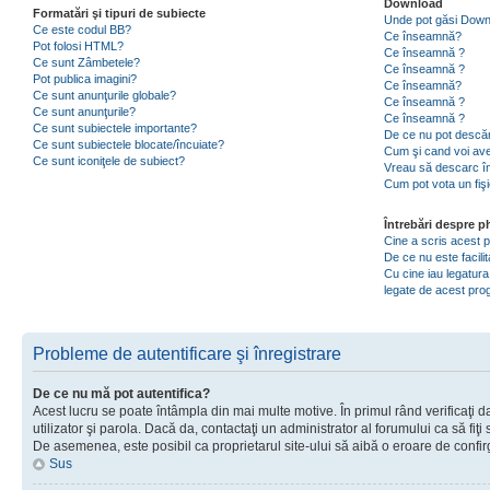
Download
Formatări şi tipuri de subiecte
Unde pot găsi Dow
Ce este codul BB?
Ce înseamnă?
Pot folosi HTML?
Ce înseamnă ?
Ce sunt Zâmbetele?
Ce înseamnă ?
Pot publica imagini?
Ce înseamnă?
Ce sunt anunţurile globale?
Ce înseamnă ?
Ce sunt anunţurile?
Ce înseamnă ?
Ce sunt subiectele importante?
De ce nu pot descăr
Ce sunt subiectele blocate/încuiate?
Cum şi cand voi ave
Ce sunt iconiţele de subiect?
Vreau să descarc în
Cum pot vota un fiş
Întrebări despre 
Cine a scris acest
De ce nu este facili
Cu cine iau legatura
legate de acest pr
Probleme de autentificare şi înregistrare
De ce nu mă pot autentifica?
Acest lucru se poate întâmpla din mai multe motive. În primul rând verificaţi d
utilizator şi parola. Dacă da, contactaţi un administrator al forumului ca să fiţi 
De asemenea, este posibil ca proprietarul site-ului să aibă o eroare de confir
Sus