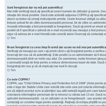
Sunt înregistrat dar nu mă pot autentifica!
Mai intâi verificaţi dacă aţi specificat corect numele de utilizator şi parola. Da
situaţie din două posibile. Dacă este activată opţiunea COPPA şi aţi specificat 
atunci va trebui să urmaţi instrucţiunile primite. Unele forumuri obligă ca utilizat
trebuie activat fie de către dumneavoastră personal, fie de către un administrat
Această informaţie a fost prezentată la înregistrare. Dacă aţi primit un email a
posibil să fi specificat o adresă de e-mail incorectă sau mesajul a fost prelucr
sigur că adresa de e-mail folosită este corectă atunci încercaţi să contactaţi u
Sus
M-am înregistrat cu ceva timp în urmă dar acum nu mă mai pot autentific
Verificaţi-vă mesajul pe care l-aţi primit când v-aţi înregistrat pentru a verifica
încercaţi din nou să vă autentificaţi. Este posibil ca un administrator să fi dezac
dumneavoastră dintr-un motiv sau altul. De asemenea, multe forumuri şterg peri
o perioadă lungă de timp pentru a reduce dimensiunea bazei de date. Dacă s-a
înregistraţi din nou şi să vă implicaţi mai mult în discuţii.
Sus
Ce este COPPA?
COPPA, sau "Child Online Privacy and Protection Act of 1998" (Actul penrtu pro
este o lege din Statele Unite care solicită site-urile care pot colecta informaţi
ani să obţină acordul scris al părinţilor sau altă metodă legală prin care tutore
colectarea informaţiilor personale de la minorul cu vârsta sub 13 ani. Dacă nu
aplicabil dumneavoastră - ca un utilizator ce se înregistrează - sau acestui site
contactaţi un consilier legal pentru asistenţă. Reţineţi că echipa phpBB nu poat