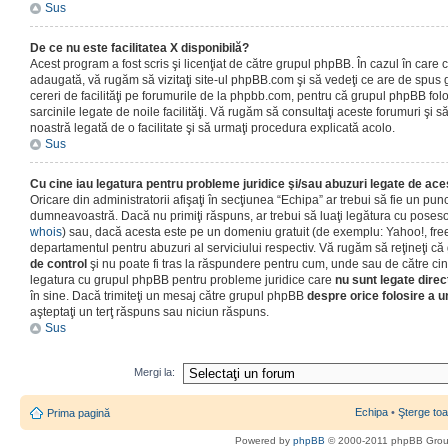
Sus
De ce nu este facilitatea X disponibilă?
Acest program a fost scris şi licenţiat de către grupul phpBB. În cazul în care co
adaugată, vă rugăm să vizitaţi site-ul phpBB.com şi să vedeţi ce are de spus
cereri de facilităţi pe forumurile de la phpbb.com, pentru că grupul phpBB fo
sarcinile legate de noile facilităţi. Vă rugăm să consultaţi aceste forumuri şi s
noastră legată de o facilitate şi să urmaţi procedura explicată acolo.
Sus
Cu cine iau legatura pentru probleme juridice şi/sau abuzuri legate de ac
Oricare din administratorii afişaţi în secţiunea “Echipa” ar trebui să fie un punc
dumneavoastră. Dacă nu primiţi răspuns, ar trebui să luaţi legătura cu poseso
whois
) sau, dacă acesta este pe un domeniu gratuit (de exemplu: Yahoo!, free
departamentul pentru abuzuri al serviciului respectiv. Vă rugăm să reţineţi 
de control
şi nu poate fi tras la răspundere pentru cum, unde sau de către cin
legatura cu grupul phpBB pentru probleme juridice care
nu sunt legate direc
în sine. Dacă trimiteţi un mesaj către grupul phpBB
despre orice folosire a un
aşteptaţi un terţ răspuns sau niciun răspuns.
Sus
Mergi la:
Echipa
•
Şterge toa
Prima pagină
Powered by
phpBB
© 2000-2011 phpBB Gro