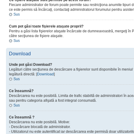
Ce fişiere ataşate sunt permise pe acest forum?
Fiecare administrator de forum poate permite sau restricţiona anumite tipuri de
ce este permis sâ încărcaţi, contactaţi administratorul forumului pentru asisten
Sus
Cum pot găsi toate fişierele ataşate proprii?
Pentru a găsi lista fişierelor ataşate încărcate de dumneavoastră, mergeţi în Pan
către secţiunea de fişiere ataşate.
Sus
Download
Unde pot găsi Download?
Legături către secţiunea de descărcare a fişierelor sunt disponibile în meniul
legătură directă: [
Download
]
Sus
Ce înseamnă?
Descărcarea nu este posibilă. Limita de trafic stabiltă de administratori în ac
sau pentru categoria afişată a fost integral consumată.
Sus
Ce înseamnă ?
Descărcarea nu este posibilă. Motive:
- Descărcare blocată de administrator.
- Utilizatorul nu este autentificat iar descărcarea este permisă doar utilizatorilo