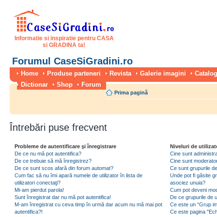
Informatie si inspiratie pentru CASA
si GRADINA ta!
Forumul CaseSiGradini.ro
Home
Produse parteneri
Revista
Galerie imagini
Catalog
Dictionar
Shop
Forum
Prima pagină
Întrebări puse frecvent
Probleme de autentificare şi înregistrare
Niveluri de utilizat
De ce nu mă pot autentifica?
Cine sunt administra
De ce trebuie să mă înregistrez?
Cine sunt moderator
De ce sunt scos afară din forum automat?
Ce sunt grupurile de 
Cum fac să nu îmi apară numele de utilizator în lista de
Unde pot fi găsite gr
utilizatori conectaţi?
asociez unuia?
Mi-am pierdut parola!
Cum pot deveni moder
Sunt înregistrat dar nu mă pot autentifica!
De ce grupurile de uti
M-am înregistrat cu ceva timp în urmă dar acum nu mă mai pot
Ce este un “Grup imp
autentifica?!
Ce este pagina "Ec