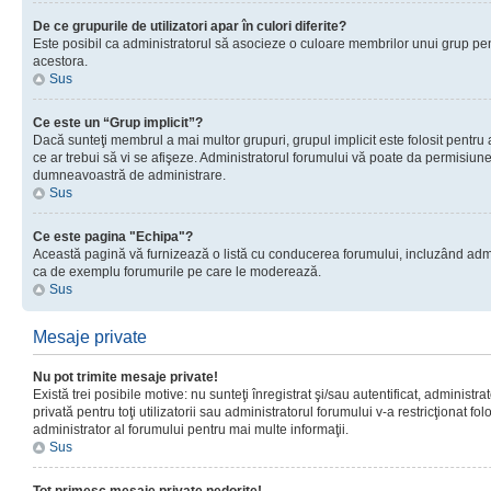
De ce grupurile de utilizatori apar în culori diferite?
Este posibil ca administratorul să asocieze o culoare membrilor unui grup pen
acestora.
Sus
Ce este un “Grup implicit”?
Dacă sunteţi membrul a mai multor grupuri, grupul implicit este folosit pentru
ce ar trebui să vi se afişeze. Administratorul forumului vă poate da permisiun
dumneavoastră de administrare.
Sus
Ce este pagina "Echipa"?
Această pagină vă furnizează o listă cu conducerea forumului, incluzând adminis
ca de exemplu forumurile pe care le moderează.
Sus
Mesaje private
Nu pot trimite mesaje private!
Există trei posibile motive: nu sunteţi înregistrat şi/sau autentificat, administ
privată pentru toţi utilizatorii sau administratorul forumului v-a restricţionat f
administrator al forumului pentru mai multe informaţii.
Sus