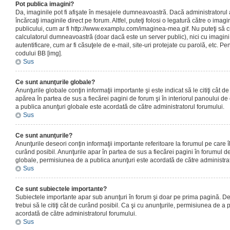
Pot publica imagini?
Da, imaginile pot fi afişate în mesajele dumneavoastră. Dacă administratorul a
încărcaţi imaginile direct pe forum. Altfel, puteţi folosi o legatură către o ima
publicului, cum ar fi http://www.examplu.com/imaginea-mea.gif. Nu puteţi să cr
calculatorul dumneavoastră (doar dacă este un server public), nici cu imagin
autentificare, cum ar fi căsuţele de e-mail, site-uri protejate cu parolă, etc. Pen
codului BB [img].
Sus
Ce sunt anunţurile globale?
Anunţurile globale conţin informaţii importante şi este indicat să le citiţi cât d
apărea în partea de sus a fiecărei pagini de forum şi în interiorul panoului de 
a publica anunţuri globale este acordată de către administratorul forumului.
Sus
Ce sunt anunţurile?
Anunţurile deseori conţin informaţii importante referitoare la forumul pe care îl 
curând posibil. Anunţurile apar în partea de sus a fiecărei pagini în forumul de
globale, permisiunea de a publica anunţuri este acordată de către administrat
Sus
Ce sunt subiectele importante?
Subiectele importante apar sub anunţuri în forum şi doar pe prima pagină. Des
trebui să le citiţi cât de curând posibil. Ca şi cu anunţurile, permisiunea de a
acordată de către administratorul forumului.
Sus