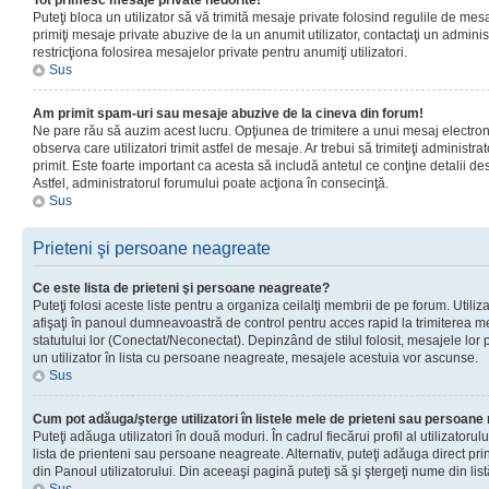
Tot primesc mesaje private nedorite!
Puteţi bloca un utilizator să vă trimită mesaje private folosind regulile de mes
primiţi mesaje private abuzive de la un anumit utilizator, contactaţi un adminis
restricţiona folosirea mesajelor private pentru anumiţi utilizatori.
Sus
Am primit spam-uri sau mesaje abuzive de la cineva din forum!
Ne pare rău să auzim acest lucru. Opţiunea de trimitere a unui mesaj electro
observa care utilizatori trimit astfel de mesaje. Ar trebui să trimiteţi administ
primit. Este foarte important ca acesta să includă antetul ce conţine detalii des
Astfel, administratorul forumului poate acţiona în consecinţă.
Sus
Prieteni şi persoane neagreate
Ce este lista de prieteni şi persoane neagreate?
Puteţi folosi aceste liste pentru a organiza ceilalţi membrii de pe forum. Utilizat
afişaţi în panoul dumneavoastră de control pentru acces rapid la trimiterea me
statutului lor (Conectat/Neconectat). Depinzând de stilul folosit, mesajele lor
un utilizator în lista cu persoane neagreate, mesajele acestuia vor ascunse.
Sus
Cum pot adăuga/şterge utilizatori în listele mele de prieteni sau persoan
Puteţi adăuga utilizatori în două moduri. În cadrul fiecărui profil al utilizatorul
lista de prienteni sau persoane neagreate. Alternativ, puteţi adăuga direct pri
din Panoul utilizatorului. Din aceeaşi pagină puteţi să şi ştergeţi nume din list