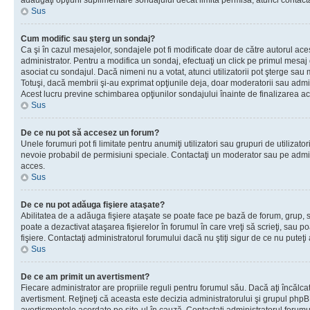
adăugaţi opţiuni suplimentare sondajului decât limita permisă, atunci contacta
Sus
Cum modific sau şterg un sondaj?
Ca şi în cazul mesajelor, sondajele pot fi modificate doar de către autorul ac
administrator. Pentru a modifica un sondaj, efectuaţi un click pe primul mesaj
asociat cu sondajul. Dacă nimeni nu a votat, atunci utilizatorii pot şterge sau 
Totuşi, dacă membrii şi-au exprimat opţiunile deja, doar moderatorii sau admini
Acest lucru previne schimbarea opţiunilor sondajului înainte de finalizarea ac
Sus
De ce nu pot să accesez un forum?
Unele forumuri pot fi limitate pentru anumiţi utilizatori sau grupuri de utilizatori
nevoie probabil de permisiuni speciale. Contactaţi un moderator sau pe admin
acces.
Sus
De ce nu pot adăuga fişiere ataşate?
Abilitatea de a adăuga fişiere ataşate se poate face pe bază de forum, grup, sa
poate a dezactivat ataşarea fişierelor în forumul în care vreţi să scrieţi, sau 
fişiere. Contactaţi administratorul forumului dacă nu ştiţi sigur de ce nu puteţi
Sus
De ce am primit un avertisment?
Fiecare administrator are propriile reguli pentru forumul său. Dacă aţi încălca
avertisment. Reţineţi că aceasta este decizia administratorului şi grupul php