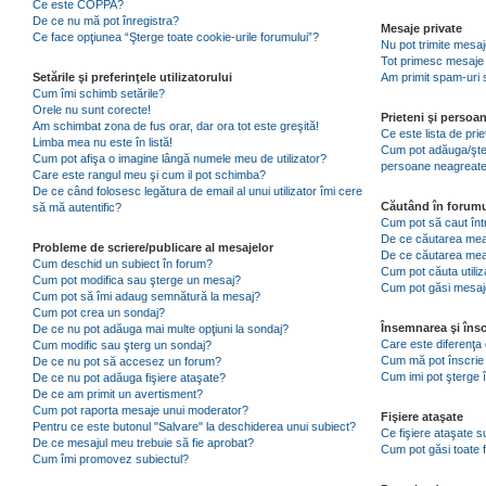
Ce este COPPA?
De ce nu mă pot înregistra?
Mesaje private
Ce face opţiunea “Şterge toate cookie-urile forumului”?
Nu pot trimite mesaj
Tot primesc mesaje 
Setările şi preferinţele utilizatorului
Am primit spam-uri 
Cum îmi schimb setările?
Orele nu sunt corecte!
Prieteni şi persoa
Am schimbat zona de fus orar, dar ora tot este greşită!
Ce este lista de pri
Limba mea nu este în listă!
Cum pot adăuga/şterg
Cum pot afişa o imagine lângă numele meu de utilizator?
persoane neagreat
Care este rangul meu şi cum il pot schimba?
De ce când folosesc legătura de email al unui utilizator îmi cere
Căutând în forumu
să mă autentific?
Cum pot să caut înt
De ce căutarea mea 
Probleme de scriere/publicare al mesajelor
De ce căutarea mea
Cum deschid un subiect în forum?
Cum pot căuta utiliz
Cum pot modifica sau şterge un mesaj?
Cum pot găsi mesaje
Cum pot să îmi adaug semnătură la mesaj?
Cum pot crea un sondaj?
Însemnarea şi însc
De ce nu pot adăuga mai multe opţiuni la sondaj?
Care este diferenţa 
Cum modific sau şterg un sondaj?
Cum mă pot înscrie 
De ce nu pot să accesez un forum?
Cum imi pot şterge î
De ce nu pot adăuga fişiere ataşate?
De ce am primit un avertisment?
Cum pot raporta mesaje unui moderator?
Fişiere ataşate
Pentru ce este butonul "Salvare" la deschiderea unui subiect?
Ce fişiere ataşate 
De ce mesajul meu trebuie să fie aprobat?
Cum pot găsi toate f
Cum îmi promovez subiectul?