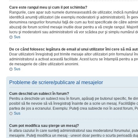
Care este rangul meu şi cum il pot schimba?
Rangurile, care apar sub numele dumneavoastră de utilizator, indică numărul 
identifică anumiţi utilizatori (de exemplu moderatorii şi administratorii). În ge
denumirea rangurilor forumului faţă de cum au fost specificate de către admin
abuzaţi de forum scriind mesaje inutile doar pentru a vă creşte rangul. Majorit
lucru şi moderatorii sau administratorii vă vor scădea pur şi simplu numărul 
Sus
De ce când folosesc legătura de email al unui utilizator îmi cere să mă aut
Doar utilizatorii înregistraţi pot trimite mesaje altor utilizatori prin formularul
administratorul a activat această facilitate. Acest lucru se întamplă pentru a p
de mesagerie de către utilizatorii anonimi.
Sus
Probleme de scriere/publicare al mesajelor
Cum deschid un subiect în forum?
Pentru a deschide un subiect nou în forum, apăsaţi pe butonul specific, fie din
posibil să fie nevoie să vă înregistraţi înainte de a scrie un mesaj. Facilităţile
partea de jos a ecranului. Exemplu: Puteţi crea subiecte noi în acest forum, Pu
Sus
Cum pot modifica sau şterge un mesaj?
În afara cazului în care sunteţi administratorul sau moderatorul forumului, put
mesajele. Puteţi modifica un mesaj - uneori doar pentru o scurta perioadă d