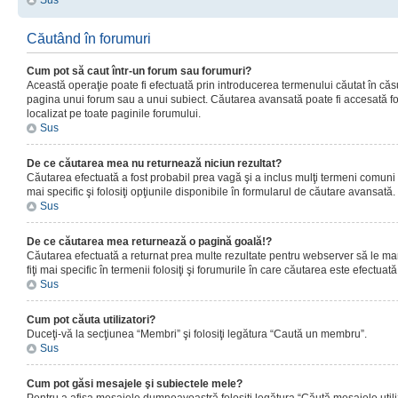
Sus
Căutând în forumuri
Cum pot să caut într-un forum sau forumuri?
Această operaţie poate fi efectuată prin introducerea termenului căutat în că
pagina unui forum sau a unui subiect. Căutarea avansată poate fi accesată fo
localizat pe toate paginile forumului.
Sus
De ce căutarea mea nu returnează niciun rezultat?
Căutarea efectuată a fost probabil prea vagă şi a inclus mulţi termeni comuni
mai specific şi folosiţi opţiunile disponibile în formularul de căutare avansată.
Sus
De ce căutarea mea returnează o pagină goală!?
Căutarea efectuată a returnat prea multe rezultate pentru webserver să le man
fiţi mai specific în termenii folosiţi şi forumurile în care căutarea este efectuată
Sus
Cum pot căuta utilizatori?
Duceţi-vă la secţiunea “Membri” şi folosiţi legătura “Caută un membru”.
Sus
Cum pot găsi mesajele şi subiectele mele?