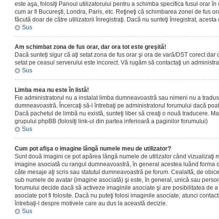
este aşa, folosiţi Panoul utilizatorului pentru a schimba specifica fusul orar în
cum ar fi Bucureşti, Londra, Paris, etc. Reţineţi că schimbarea zonei de fus orar
făcută doar de către utilizatorii înregistraţi. Dacă nu sunteţi înregistrat, aces
Sus
Am schimbat zona de fus orar, dar ora tot este greşită!
Dacă sunteţi sigur că aţi setat zona de fus orar şi ora de vară/DST corect dar o
setat pe ceasul serverului este incorect. Vă rugăm să contactaţi un administr
Sus
Limba mea nu este în listă!
Fie administratorul nu a instalat limba dumneavoastră sau nimeni nu a tradus
dumneavoastră. Încercaţi să-l întrebaţi pe administratorul forumului dacă poat
Dacă pachetul de limbă nu există, sunteţi liber să creaţi o nouă traducere. Mai 
grupului phpBB (folosiţi link-ul din partea inferioară a paginilor forumului)
Sus
Cum pot afişa o imagine lângă numele meu de utilizator?
Sunt două imagini ce pot apărea lângă numele de utilizator când vizualizaţi m
imagine asociată cu rangul dumneavoastră, în general acestea luând forma de
câte mesaje aţi scris sau statutul dumneavoastră pe forum. Cealaltă, de obic
sub numele de avatar (imagine asociată) şi este, în general, unică sau personal
forumului decide dacă să activeze imaginile asociate şi are posibilitatea de a
asociate pot fi folosite. Dacă nu puteţi folosi imaginile asociate, atunci contact
întrebaţi-l despre motivele care au dus la această decizie.
Sus