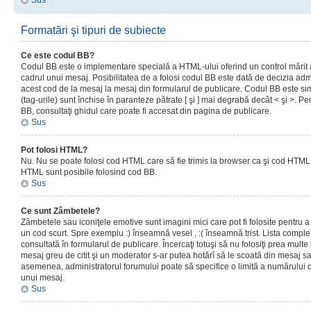
Sus
Formatări şi tipuri de subiecte
Ce este codul BB?
Codul BB este o implementare specială a HTML-ului oferind un control mărit a
cadrul unui mesaj. Posibilitatea de a folosi codul BB este dată de decizia admi
acest cod de la mesaj la mesaj din formularul de publicare. Codul BB este sim
(tag-urile) sunt închise în paranteze pătrate [ şi ] mai degrabă decât < şi >. P
BB, consultaţi ghidul care poate fi accesat din pagina de publicare.
Sus
Pot folosi HTML?
Nu. Nu se poate folosi cod HTML care să fie trimis la browser ca şi cod HTML. 
HTML sunt posibile folosind cod BB.
Sus
Ce sunt Zâmbetele?
Zâmbetele sau iconiţele emotive sunt imagini mici care pot fi folosite pentru
un cod scurt. Spre exemplu :) înseamnă vesel , :( înseamnă trist. Lista complet
consultată în formularul de publicare. Încercaţi totuşi să nu folosiţi prea mult
mesaj greu de citit şi un moderator s-ar putea hotărî să le scoată din mesaj s
asemenea, administratorul forumului poate să specifice o limită a numărului d
unui mesaj.
Sus