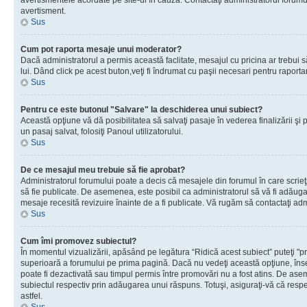
avertismentele acordate pe site-ul în cauză. Contactaţi administratorul forumulu
avertisment.
Sus
Cum pot raporta mesaje unui moderator?
Dacă administratorul a permis această faclitate, mesajul cu pricina ar trebui 
lui. Dând click pe acest buton,veţi fi îndrumat cu paşii necesari pentru raport
Sus
Pentru ce este butonul "Salvare" la deschiderea unui subiect?
Această opţiune vă dă posibilitatea să salvaţi pasaje în vederea finalizării şi pu
un pasaj salvat, folosiţi Panoul utilizatorului.
Sus
De ce mesajul meu trebuie să fie aprobat?
Administratorul forumului poate a decis că mesajele din forumul în care scrieţi
să fie publicate. De asemenea, este posibil ca administratorul să vă fi adăugat 
mesaje recesită revizuire înainte de a fi publicate. Vă rugăm să contactaţi adm
Sus
Cum îmi promovez subiectul?
În momentul vizualizării, apăsând pe legătura “Ridică acest subiect” puteţi "p
superioară a forumului pe prima pagină. Dacă nu vedeţi această opţiune, î
poate fi dezactivată sau timpul permis între promovări nu a fost atins. De as
subiectul respectiv prin adăugarea unui răspuns. Totuşi, asiguraţi-vă că respe
astfel.