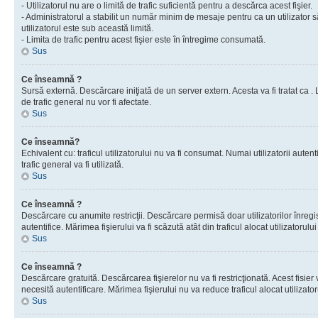
- Utilizatorul nu are o limită de trafic suficientă pentru a descărca acest fişier.
- Administratorul a stabilit un număr minim de mesaje pentru ca un utilizator s
utilizatorul este sub această limită.
- Limita de trafic pentru acest fişier este în întregime consumată.
Sus
Ce înseamnă ?
Sursă externă. Descărcare iniţiată de un server extern. Acesta va fi tratat ca . Lim
de trafic general nu vor fi afectate.
Sus
Ce înseamnă?
Echivalent cu: traficul utilizatorului nu va fi consumat. Numai utilizatorii autent
trafic general va fi utilizată.
Sus
Ce înseamnă ?
Descărcare cu anumite restricţii. Descărcare permisă doar utilizatorilor înregist
autentifice. Mărimea fişierului va fi scăzută atât din traficul alocat utilizatorului 
Sus
Ce înseamnă ?
Descărcare gratuită. Descărcarea fişierelor nu va fi restricţionată. Acest fisier 
necesită autentificare. Mărimea fişierului nu va reduce traficul alocat utilizato
Sus