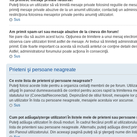
Tot primesc mesaje private nedorite!
Puteţi bloca un utilizator să vă trimită mesaje private folosind regulile de mes
primiţi mesaje private abuzive de la un anumit utilizator, contactaţi un adminis
restricţiona folosirea mesajelor private pentru anumiţi utilizatori.
Sus
Am primit spam-uri sau mesaje abuzive de la cineva din forum!
Ne pare rău să auzim acest lucru. Opţiunea de trimitere a unui mesaj electro
observa care utilizatori trimit astfel de mesaje. Ar trebui să trimiteţi administ
primit. Este foarte important ca acesta să includă antetul ce conţine detalii des
Astfel, administratorul forumului poate acţiona în consecinţă.
Sus
Prieteni şi persoane neagreate
Ce este lista de prieteni şi persoane neagreate?
Puteţi folosi aceste liste pentru a organiza ceilalţi membrii de pe forum. Utilizat
afişaţi în panoul dumneavoastră de control pentru acces rapid la trimiterea me
statutului lor (Conectat/Neconectat). Depinzând de stilul folosit, mesajele lor
un utilizator în lista cu persoane neagreate, mesajele acestuia vor ascunse.
Sus
Cum pot adăuga/şterge utilizatori în listele mele de prieteni sau persoan
Puteţi adăuga utilizatori în două moduri. În cadrul fiecărui profil al utilizatorul
lista de prienteni sau persoane neagreate. Alternativ, puteţi adăuga direct pri
din Panoul utilizatorului. Din aceeaşi pagină puteţi să şi ştergeţi nume din list