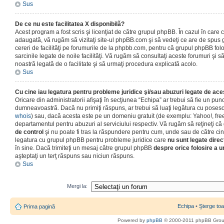
Sus
De ce nu este facilitatea X disponibilă?
Acest program a fost scris şi licenţiat de către grupul phpBB. În cazul în care co
adaugată, vă rugăm să vizitaţi site-ul phpBB.com şi să vedeţi ce are de spus
cereri de facilităţi pe forumurile de la phpbb.com, pentru că grupul phpBB fo
sarcinile legate de noile facilităţi. Vă rugăm să consultaţi aceste forumuri şi s
noastră legată de o facilitate şi să urmaţi procedura explicată acolo.
Sus
Cu cine iau legatura pentru probleme juridice şi/sau abuzuri legate de ac
Oricare din administratorii afişaţi în secţiunea “Echipa” ar trebui să fie un punc
dumneavoastră. Dacă nu primiţi răspuns, ar trebui să luaţi legătura cu poseso
whois
) sau, dacă acesta este pe un domeniu gratuit (de exemplu: Yahoo!, free
departamentul pentru abuzuri al serviciului respectiv. Vă rugăm să reţineţi 
de control
şi nu poate fi tras la răspundere pentru cum, unde sau de către cin
legatura cu grupul phpBB pentru probleme juridice care
nu sunt legate direc
în sine. Dacă trimiteţi un mesaj către grupul phpBB
despre orice folosire a un
aşteptaţi un terţ răspuns sau niciun răspuns.
Sus
Mergi la:
Echipa
•
Şterge toa
Prima pagină
Powered by
phpBB
© 2000-2011 phpBB Gro