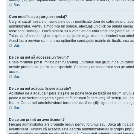
adăugaţi opţiuni suplimentare sondajului decât limita permisă, atunci contacta
Sus
Cum modific sau şterg un sondaj?
Ca şi în cazul mesajelor, sondajele pot fi modificate doar de către autorul ac
administrator. Pentru a modifica un sondaj, efectuaţi un click pe primul mesaj
asociat cu sondajul. Dacă nimeni nu a votat, atunci utilizatorii pot şterge sau 
Totuşi, dacă membrii şi-au exprimat opţiunile deja, doar moderatorii sau admini
Acest lucru previne schimbarea opţiunilor sondajului înainte de finalizarea ac
Sus
De ce nu pot să accesez un forum?
Unele forumuri pot fi limitate pentru anumiţi utilizatori sau grupuri de utilizatori
nevoie probabil de permisiuni speciale. Contactaţi un moderator sau pe admin
acces.
Sus
De ce nu pot adăuga fişiere ataşate?
Abilitatea de a adăuga fişiere ataşate se poate face pe bază de forum, grup, sa
poate a dezactivat ataşarea fişierelor în forumul în care vreţi să scrieţi, sau 
fişiere. Contactaţi administratorul forumului dacă nu ştiţi sigur de ce nu puteţi
Sus
De ce am primit un avertisment?
Fiecare administrator are propriile reguli pentru forumul său. Dacă aţi încălca
avertisment. Reţineţi că aceasta este decizia administratorului şi grupul php