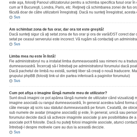
este aşa, folosiţi Panoul utilizatorului pentru a schimba specifica fusul orar în
cum ar fi Bucureşti, Londra, Paris, etc. Reţineţi că schimbarea zonei de fus orar
făcută doar de către utilizatorii înregistraţi. Dacă nu sunteţi înregistrat, aces
Sus
Am schimbat zona de fus orar, dar ora tot este greşită!
Dacă sunteţi sigur că aţi setat zona de fus orar şi ora de vară/DST corect dar o
setat pe ceasul serverului este incorect. Vă rugăm să contactaţi un administr
Sus
Limba mea nu este în listă!
Fie administratorul nu a instalat limba dumneavoastră sau nimeni nu a tradus
dumneavoastră. Încercaţi să-l întrebaţi pe administratorul forumului dacă poat
Dacă pachetul de limbă nu există, sunteţi liber să creaţi o nouă traducere. Mai 
grupului phpBB (folosiţi link-ul din partea inferioară a paginilor forumului)
Sus
Cum pot afişa o imagine lângă numele meu de utilizator?
Sunt două imagini ce pot apărea lângă numele de utilizator când vizualizaţi m
imagine asociată cu rangul dumneavoastră, în general acestea luând forma de
câte mesaje aţi scris sau statutul dumneavoastră pe forum. Cealaltă, de obic
sub numele de avatar (imagine asociată) şi este, în general, unică sau personal
forumului decide dacă să activeze imaginile asociate şi are posibilitatea de a
asociate pot fi folosite. Dacă nu puteţi folosi imaginile asociate, atunci contact
întrebaţi-l despre motivele care au dus la această decizie.
Sus