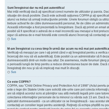
Sunt înregistrat dar nu mă pot autentifica!
Mai intâi verificaţi dacă aţi specificat corect numele de utilizator şi parola. Da
situaţie din două posibile. Dacă este activată opţiunea COPPA şi aţi specificat 
atunci va trebui să urmaţi instrucţiunile primite. Unele forumuri obligă ca utilizat
trebuie activat fie de către dumneavoastră personal, fie de către un administrat
Această informaţie a fost prezentată la înregistrare. Dacă aţi primit un email a
posibil să fi specificat o adresă de e-mail incorectă sau mesajul a fost prelucr
sigur că adresa de e-mail folosită este corectă atunci încercaţi să contactaţi u
Sus
M-am înregistrat cu ceva timp în urmă dar acum nu mă mai pot autentific
Verificaţi-vă mesajul pe care l-aţi primit când v-aţi înregistrat pentru a verifica
încercaţi din nou să vă autentificaţi. Este posibil ca un administrator să fi dezac
dumneavoastră dintr-un motiv sau altul. De asemenea, multe forumuri şterg peri
o perioadă lungă de timp pentru a reduce dimensiunea bazei de date. Dacă s-a
înregistraţi din nou şi să vă implicaţi mai mult în discuţii.
Sus
Ce este COPPA?
COPPA, sau "Child Online Privacy and Protection Act of 1998" (Actul penrtu pro
este o lege din Statele Unite care solicită site-urile care pot colecta informaţi
ani să obţină acordul scris al părinţilor sau altă metodă legală prin care tutore
colectarea informaţiilor personale de la minorul cu vârsta sub 13 ani. Dacă nu
aplicabil dumneavoastră - ca un utilizator ce se înregistrează - sau acestui site
contactaţi un consilier legal pentru asistenţă. Reţineţi că echipa phpBB nu poat