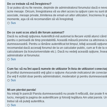
De ce trebuie să mă înregistrez?
S-ar putea să nu fie nevoie, depinde de adminstratorul forumului dacă e nevoi
scrie mesaje. Oricum, înregistrarea vă va oferi acces la opţiuni care nu sunt dis
asociate, mesaje private, trimiterea de email-uri altor utilizatori, înscrierea î
momente, aşa că vă recomandăm să vă înregistraţi.
Sus
De ce sunt scos afară din forum automat?
Dacă nu activaţi opţiunea
Autentifică-mă automat la fiecare vizită
atunci când v
pentru o perioadă de timp prestabilită. Această măsură previne ca altcineva 
dumneavoastră. Pentru a rămâne autentificat tot timpul, bifaţi această opţiune 
recomandat dacă accesaţi forumul de la un calculator public, cum ar fi de la o 
calculatoare (la liceu/universitate etc.). Dacă nu vedeţi această opţiune, îns
adminstrator al forumului.
Sus
Cum fac să nu îmi apară numele de utilizator în lista de utilizatori conectaţ
În profilul dumneavoastră veţi găsi o opţiune
Ascunde indicatorul de conecta
Da
veţi fi vizibil doar pentru administratori, moderatori şi pentru dumneavoastr
Sus
Mi-am pierdut parola!
Nu intraţi în panică! Parola dumneavoastră nu poate fi refăcută, dar poate fi r
lucru, mergeţi la pagina de autentificare şi folosiţi legătura
Am uitat parola
. Ur
trebui să vă puteţi autentifica.
Sus