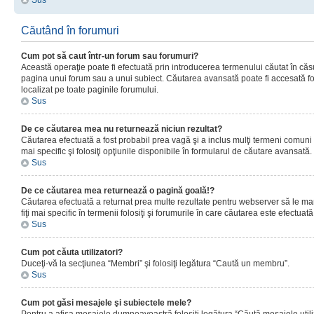
Sus
Căutând în forumuri
Cum pot să caut într-un forum sau forumuri?
Această operaţie poate fi efectuată prin introducerea termenului căutat în că
pagina unui forum sau a unui subiect. Căutarea avansată poate fi accesată fo
localizat pe toate paginile forumului.
Sus
De ce căutarea mea nu returnează niciun rezultat?
Căutarea efectuată a fost probabil prea vagă şi a inclus mulţi termeni comuni
mai specific şi folosiţi opţiunile disponibile în formularul de căutare avansată.
Sus
De ce căutarea mea returnează o pagină goală!?
Căutarea efectuată a returnat prea multe rezultate pentru webserver să le man
fiţi mai specific în termenii folosiţi şi forumurile în care căutarea este efectuată
Sus
Cum pot căuta utilizatori?
Duceţi-vă la secţiunea “Membri” şi folosiţi legătura “Caută un membru”.
Sus
Cum pot găsi mesajele şi subiectele mele?