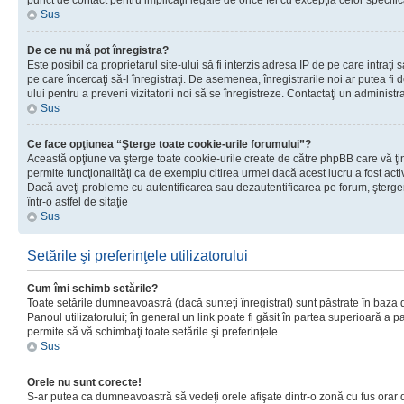
punct de contact pentru implicaţii legale de orice fel cu excepţia celor specific
Sus
De ce nu mă pot înregistra?
Este posibil ca proprietarul site-ului să fi interzis adresa IP de pe care intraţi 
pe care încercaţi să-l înregistraţi. De asemenea, înregistrarile noi ar putea fi d
ului pentru a preveni vizitatorii noi să se înregistreze. Contactaţi un administr
Sus
Ce face opţiunea “Şterge toate cookie-urile forumului”?
Această opţiune va şterge toate cookie-urile create de către phpBB care vă ţ
permite funcţionalităţi ca de exemplu citirea urmei dacă acest lucru a fost acti
Dacă aveţi probleme cu autentificarea sau dezautentificarea pe forum, şterger
într-o astfel de sitaţie
Sus
Setările şi preferinţele utilizatorului
Cum îmi schimb setările?
Toate setările dumneavoastră (dacă sunteţi înregistrat) sunt păstrate în baza de
Panoul utilizatorului; în general un link poate fi găsit în partea superioară a p
permite să vă schimbaţi toate setările şi preferinţele.
Sus
Orele nu sunt corecte!
S-ar putea ca dumneavoastră să vedeţi orele afişate dintr-o zonă cu fus orar di