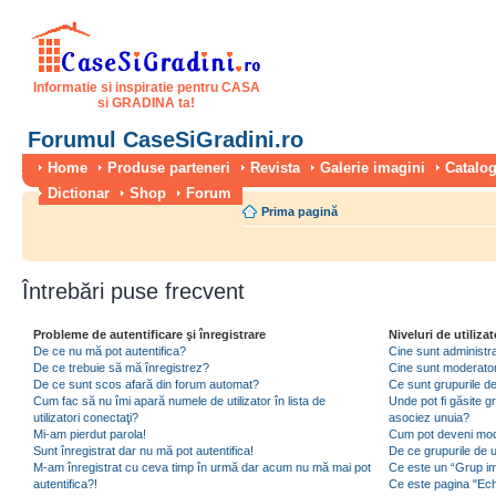
Informatie si inspiratie pentru CASA
si GRADINA ta!
Forumul CaseSiGradini.ro
Home
Produse parteneri
Revista
Galerie imagini
Catalog
Dictionar
Shop
Forum
Prima pagină
Întrebări puse frecvent
Probleme de autentificare şi înregistrare
Niveluri de utilizat
De ce nu mă pot autentifica?
Cine sunt administra
De ce trebuie să mă înregistrez?
Cine sunt moderator
De ce sunt scos afară din forum automat?
Ce sunt grupurile de 
Cum fac să nu îmi apară numele de utilizator în lista de
Unde pot fi găsite gr
utilizatori conectaţi?
asociez unuia?
Mi-am pierdut parola!
Cum pot deveni moder
Sunt înregistrat dar nu mă pot autentifica!
De ce grupurile de uti
M-am înregistrat cu ceva timp în urmă dar acum nu mă mai pot
Ce este un “Grup imp
autentifica?!
Ce este pagina "Ec