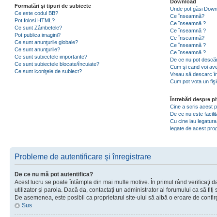
Download
Formatări şi tipuri de subiecte
Unde pot găsi Dow
Ce este codul BB?
Ce înseamnă?
Pot folosi HTML?
Ce înseamnă ?
Ce sunt Zâmbetele?
Ce înseamnă ?
Pot publica imagini?
Ce înseamnă?
Ce sunt anunţurile globale?
Ce înseamnă ?
Ce sunt anunţurile?
Ce înseamnă ?
Ce sunt subiectele importante?
De ce nu pot descăr
Ce sunt subiectele blocate/încuiate?
Cum şi cand voi ave
Ce sunt iconiţele de subiect?
Vreau să descarc în
Cum pot vota un fiş
Întrebări despre 
Cine a scris acest
De ce nu este facili
Cu cine iau legatura
legate de acest pr
Probleme de autentificare şi înregistrare
De ce nu mă pot autentifica?
Acest lucru se poate întâmpla din mai multe motive. În primul rând verificaţi d
utilizator şi parola. Dacă da, contactaţi un administrator al forumului ca să fiţi 
De asemenea, este posibil ca proprietarul site-ului să aibă o eroare de confir
Sus