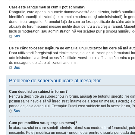
Care este rangul meu şi cum il pot schimba?
Rangurile, care apar sub numele dumneavoastră de utilizator, indică numărul 
identifică anumiţi utilizatori (de exemplu moderatorii şi administratorii). În ge
denumirea rangurilor forumului faţă de cum au fost specificate de către admin
abuzaţi de forum scriind mesaje inutile doar pentru a vă creşte rangul. Majorit
lucru şi moderatorii sau administratorii vă vor scădea pur şi simplu numărul 
Sus
De ce când folosesc legătura de email al unui utilizator îmi cere să mă aut
Doar utilizatorii înregistraţi pot trimite mesaje altor utilizatori prin formularul
administratorul a activat această facilitate. Acest lucru se întamplă pentru a p
de mesagerie de către utilizatorii anonimi.
Sus
Probleme de scriere/publicare al mesajelor
Cum deschid un subiect în forum?
Pentru a deschide un subiect nou în forum, apăsaţi pe butonul specific, fie din
posibil să fie nevoie să vă înregistraţi înainte de a scrie un mesaj. Facilităţile
partea de jos a ecranului. Exemplu: Puteţi crea subiecte noi în acest forum, Pu
Sus
Cum pot modifica sau şterge un mesaj?
În afara cazului în care sunteţi administratorul sau moderatorul forumului, put
mesajele. Puteţi modifica un mesaj - uneori doar pentru o scurta perioadă d