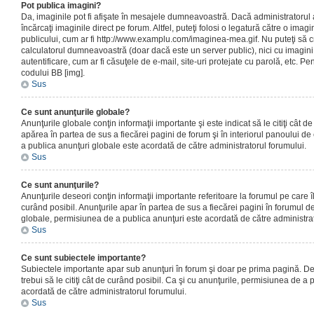
Pot publica imagini?
Da, imaginile pot fi afişate în mesajele dumneavoastră. Dacă administratorul a
încărcaţi imaginile direct pe forum. Altfel, puteţi folosi o legatură către o ima
publicului, cum ar fi http://www.examplu.com/imaginea-mea.gif. Nu puteţi să cr
calculatorul dumneavoastră (doar dacă este un server public), nici cu imagin
autentificare, cum ar fi căsuţele de e-mail, site-uri protejate cu parolă, etc. Pen
codului BB [img].
Sus
Ce sunt anunţurile globale?
Anunţurile globale conţin informaţii importante şi este indicat să le citiţi cât d
apărea în partea de sus a fiecărei pagini de forum şi în interiorul panoului de 
a publica anunţuri globale este acordată de către administratorul forumului.
Sus
Ce sunt anunţurile?
Anunţurile deseori conţin informaţii importante referitoare la forumul pe care îl 
curând posibil. Anunţurile apar în partea de sus a fiecărei pagini în forumul de
globale, permisiunea de a publica anunţuri este acordată de către administrat
Sus
Ce sunt subiectele importante?
Subiectele importante apar sub anunţuri în forum şi doar pe prima pagină. Des
trebui să le citiţi cât de curând posibil. Ca şi cu anunţurile, permisiunea de a
acordată de către administratorul forumului.
Sus