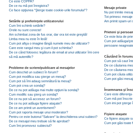
Ce este COPPA?
De ce nu mă pot înregistra?
Mesaje private
Ce face opţiunea “Şterge toate cookie-urile forumului”?
Nu pot trimite mesaj
Tot primesc mesaje 
Setările şi preferinţele utilizatorului
Am primit spam-uri 
Cum îmi schimb setările?
Orele nu sunt corecte!
Prieteni şi persoa
Am schimbat zona de fus orar, dar ora tot este greşită!
Ce este lista de pri
Limba mea nu este în listă!
Cum pot adăuga/şterg
Cum pot afişa o imagine lângă numele meu de utilizator?
persoane neagreat
Care este rangul meu şi cum il pot schimba?
De ce când folosesc legătura de email al unui utilizator îmi cere
Căutând în forumu
să mă autentific?
Cum pot să caut înt
De ce căutarea mea 
Probleme de scriere/publicare al mesajelor
De ce căutarea mea
Cum deschid un subiect în forum?
Cum pot căuta utiliz
Cum pot modifica sau şterge un mesaj?
Cum pot găsi mesaje
Cum pot să îmi adaug semnătură la mesaj?
Cum pot crea un sondaj?
Însemnarea şi însc
De ce nu pot adăuga mai multe opţiuni la sondaj?
Care este diferenţa 
Cum modific sau şterg un sondaj?
Cum mă pot înscrie 
De ce nu pot să accesez un forum?
Cum imi pot şterge î
De ce nu pot adăuga fişiere ataşate?
De ce am primit un avertisment?
Cum pot raporta mesaje unui moderator?
Fişiere ataşate
Pentru ce este butonul "Salvare" la deschiderea unui subiect?
Ce fişiere ataşate 
De ce mesajul meu trebuie să fie aprobat?
Cum pot găsi toate f
Cum îmi promovez subiectul?