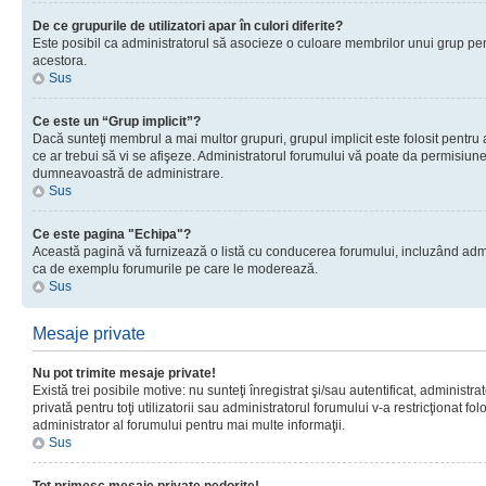
De ce grupurile de utilizatori apar în culori diferite?
Este posibil ca administratorul să asocieze o culoare membrilor unui grup pen
acestora.
Sus
Ce este un “Grup implicit”?
Dacă sunteţi membrul a mai multor grupuri, grupul implicit este folosit pentru
ce ar trebui să vi se afişeze. Administratorul forumului vă poate da permisiun
dumneavoastră de administrare.
Sus
Ce este pagina "Echipa"?
Această pagină vă furnizează o listă cu conducerea forumului, incluzând adminis
ca de exemplu forumurile pe care le moderează.
Sus
Mesaje private
Nu pot trimite mesaje private!
Există trei posibile motive: nu sunteţi înregistrat şi/sau autentificat, administ
privată pentru toţi utilizatorii sau administratorul forumului v-a restricţionat f
administrator al forumului pentru mai multe informaţii.
Sus