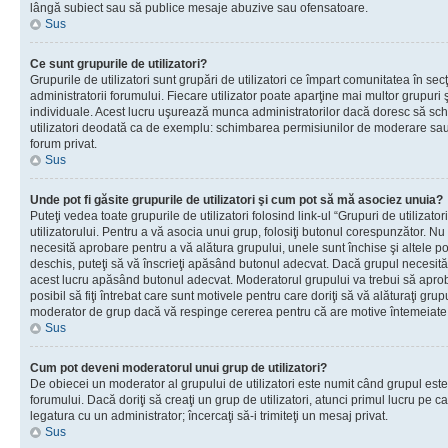
lângă subiect sau să publice mesaje abuzive sau ofensatoare.
Sus
Ce sunt grupurile de utilizatori?
Grupurile de utilizatori sunt grupări de utilizatori ce împart comunitatea în secţ
administratorii forumului. Fiecare utilizator poate aparţine mai multor grupuri 
individuale. Acest lucru uşurează munca administratorilor dacă doresc să sch
utilizatori deodată ca de exemplu: schimbarea permisiunilor de moderare sau 
forum privat.
Sus
Unde pot fi găsite grupurile de utilizatori şi cum pot să mă asociez unuia?
Puteţi vedea toate grupurile de utilizatori folosind link-ul “Grupuri de utilizato
utilizatorului. Pentru a vă asocia unui grup, folosiţi butonul corespunzător. N
necesită aprobare pentru a vă alătura grupului, unele sunt închise şi altele p
deschis, puteţi să vă înscrieţi apăsând butonul adecvat. Dacă grupul necesită
acest lucru apăsând butonul adecvat. Moderatorul grupului va trebui să apr
posibil să fiţi întrebat care sunt motivele pentru care doriţi să vă alăturaţi gru
moderator de grup dacă vă respinge cererea pentru că are motive întemeiate
Sus
Cum pot deveni moderatorul unui grup de utilizatori?
De obiecei un moderator al grupului de utilizatori este numit când grupul este
forumului. Dacă doriţi să creaţi un grup de utilizatori, atunci primul lucru pe car
legatura cu un administrator; încercaţi să-i trimiteţi un mesaj privat.
Sus