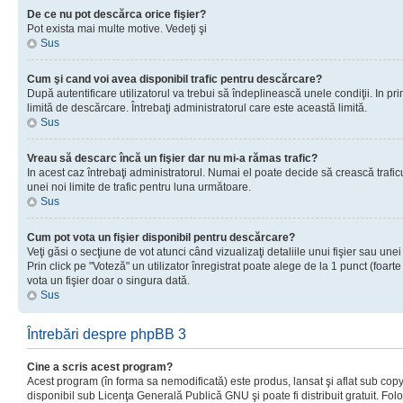
De ce nu pot descărca orice fişier?
Pot exista mai multe motive. Vedeţi şi
Sus
Cum şi cand voi avea disponibil trafic pentru descărcare?
După autentificare utilizatorul va trebui să îndeplinească unele condiţii. In prim
limită de descărcare. Întrebaţi administratorul care este această limită.
Sus
Vreau să descarc încă un fişier dar nu mi-a rămas trafic?
In acest caz întrebaţi administratorul. Numai el poate decide să crească trafic
unei noi limite de trafic pentru luna următoare.
Sus
Cum pot vota un fişier disponibil pentru descărcare?
Veţi găsi o secţiune de vot atunci când vizualizaţi detaliile unui fişier sau unei
Prin click pe "Voteză" un utilizator înregistrat poate alege de la 1 punct (foarte
vota un fişier doar o singura dată.
Sus
Întrebări despre phpBB 3
Cine a scris acest program?
Acest program (în forma sa nemodificată) este produs, lansat şi aflat sub copy
disponibil sub Licenţa Generală Publică GNU şi poate fi distribuit gratuit. Folos