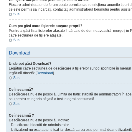
Ce fişiere ataşate sunt permise pe acest forum?
Fiecare administrator de forum poate permite sau restricţiona anumite tipuri de
ce este permis sâ încărcaţi, contactaţi administratorul forumului pentru asisten
Sus
Cum pot găsi toate fişierele ataşate proprii?
Pentru a găsi lista fişierelor ataşate încărcate de dumneavoastră, mergeţi în Pan
către secţiunea de fişiere ataşate.
Sus
Download
Unde pot găsi Download?
Legături către secţiunea de descărcare a fişierelor sunt disponibile în meniul
legătură directă: [
Download
]
Sus
Ce înseamnă?
Descărcarea nu este posibilă. Limita de trafic stabiltă de administratori în ac
sau pentru categoria afişată a fost integral consumată.
Sus
Ce înseamnă ?
Descărcarea nu este posibilă. Motive:
- Descărcare blocată de administrator.
- Utilizatorul nu este autentificat iar descărcarea este permisă doar utilizatorilo