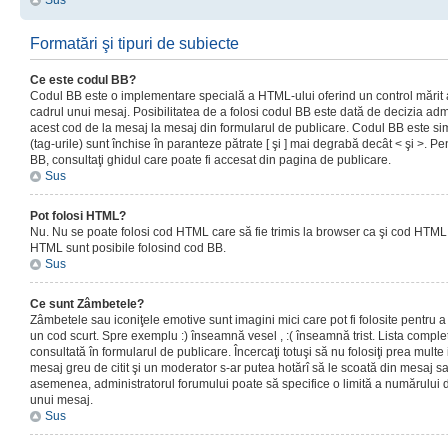
Sus
Formatări şi tipuri de subiecte
Ce este codul BB?
Codul BB este o implementare specială a HTML-ului oferind un control mărit a
cadrul unui mesaj. Posibilitatea de a folosi codul BB este dată de decizia admi
acest cod de la mesaj la mesaj din formularul de publicare. Codul BB este sim
(tag-urile) sunt închise în paranteze pătrate [ şi ] mai degrabă decât < şi >. P
BB, consultaţi ghidul care poate fi accesat din pagina de publicare.
Sus
Pot folosi HTML?
Nu. Nu se poate folosi cod HTML care să fie trimis la browser ca şi cod HTML. 
HTML sunt posibile folosind cod BB.
Sus
Ce sunt Zâmbetele?
Zâmbetele sau iconiţele emotive sunt imagini mici care pot fi folosite pentru
un cod scurt. Spre exemplu :) înseamnă vesel , :( înseamnă trist. Lista complet
consultată în formularul de publicare. Încercaţi totuşi să nu folosiţi prea mult
mesaj greu de citit şi un moderator s-ar putea hotărî să le scoată din mesaj s
asemenea, administratorul forumului poate să specifice o limită a numărului d
unui mesaj.
Sus