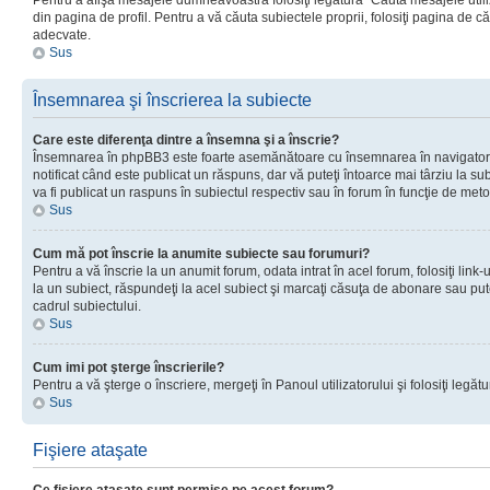
Pentru a afişa mesajele dumneavoastră folosiţi legătura “Căută mesajele utiliz
din pagina de profil. Pentru a vă căuta subiectele proprii, folosiţi pagina de c
adecvate.
Sus
Însemnarea şi înscrierea la subiecte
Care este diferenţa dintre a însemna şi a înscrie?
Însemnarea în phpBB3 este foarte asemănătoare cu însemnarea în navigator
notificat când este publicat un răspuns, dar vă puteţi întoarce mai târziu la subie
va fi publicat un raspuns în subiectul respectiv sau în forum în funcţie de meto
Sus
Cum mă pot înscrie la anumite subiecte sau forumuri?
Pentru a vă înscrie la un anumit forum, odata intrat în acel forum, folosiţi link
la un subiect, răspundeţi la acel subiect şi marcaţi căsuţa de abonare sau put
cadrul subiectului.
Sus
Cum imi pot şterge înscrierile?
Pentru a vă şterge o înscriere, mergeţi în Panoul utilizatorului şi folosiţi legătur
Sus
Fişiere ataşate