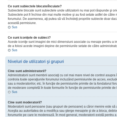
Ce sunt subiectele blocate/încuiate?
Subiectele blocate sunt subiectele unde utilizatorii nu mai pot răspunde şi or
Subiectele pot fi închise din mai multe motive şi au fost setate astfel de către
forumului. De asemenea, aţi putea să vă închideţi propriile subiecte doar dac
această permisiune.
Sus
Ce sunt iconiţele de subiect?
Aceste iconiţe sunt imagini de mici dimensiuni asociate cu mesaje pentru a ind
de a folosi aceste imagini depine de perminiunile setate de către administrato
Sus
Niveluri de utilizatori şi grupuri
Cine sunt administratorii?
Administratorii sunt membrii asociaţi cu cel mai mare nivel de control asupra în
controla toate operaţiunile forumului incluzând permisiunile de acces, excluder
sau a moderatorilor, etc. în funcţie de permisiunile primite de la fondatorul 
de moderare completă în toate formurile în funcţie de permisiunile primite de 
Sus
Cine sunt moderatorii?
Moderatorii sunt persoane (sau grupuri de persoane) a căror menire este să a
Aceştia au autoritatea de a modifica sau şterge mesajele şi de a bloca, debloc
forumurile pe care le moderează. În mod general, moderatorii există pentru a av