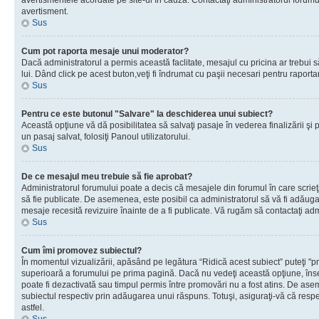
avertismentele acordate pe site-ul în cauză. Contactaţi administratorul forumulu
avertisment.
Sus
Cum pot raporta mesaje unui moderator?
Dacă administratorul a permis această faclitate, mesajul cu pricina ar trebui 
lui. Dând click pe acest buton,veţi fi îndrumat cu paşii necesari pentru raport
Sus
Pentru ce este butonul "Salvare" la deschiderea unui subiect?
Această opţiune vă dă posibilitatea să salvaţi pasaje în vederea finalizării şi pu
un pasaj salvat, folosiţi Panoul utilizatorului.
Sus
De ce mesajul meu trebuie să fie aprobat?
Administratorul forumului poate a decis că mesajele din forumul în care scrieţi
să fie publicate. De asemenea, este posibil ca administratorul să vă fi adăugat 
mesaje recesită revizuire înainte de a fi publicate. Vă rugăm să contactaţi adm
Sus
Cum îmi promovez subiectul?
În momentul vizualizării, apăsând pe legătura “Ridică acest subiect” puteţi "p
superioară a forumului pe prima pagină. Dacă nu vedeţi această opţiune, î
poate fi dezactivată sau timpul permis între promovări nu a fost atins. De as
subiectul respectiv prin adăugarea unui răspuns. Totuşi, asiguraţi-vă că respe
astfel.