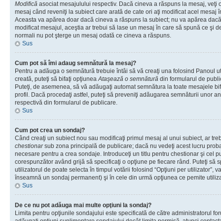
Modifică
asociat mesajulului respectiv. Dacă cineva a răspuns la mesaj, veţi 
mesaj când reveniţi la subiect care arată de cate ori aţi modificat acel mesaj 
Aceasta va apărea doar dacă cineva a răspuns la subiect; nu va apărea dacă
modificat mesajul, aceştia ar trebui să lase un mesaj în care să spună ce şi de 
normali nu pot şterge un mesaj odată ce cineva a răspuns.
Sus
Cum pot să îmi adaug semnătură la mesaj?
Pentru a adăuga o semnătură trebuie întâi să vă creaţi una folosind Panoul ut
creată, puteţi să bifaţi opţiunea
Ataşează o semnătură
din formularul de publ
Puteţi, de asemenea, să vă adăugaţi automat semnătura la toate mesajele b
profil. Dacă procedaţi astfel, puteţi să preveniţi adăugarea semnăturii unor a
respectivă din formularul de publicare.
Sus
Cum pot crea un sondaj?
Când creaţi un subiect nou sau modificaţi primul mesaj al unui subiect, ar tre
chestionar
sub zona principală de publicare; dacă nu vedeţi acest lucru probab
necesare pentru a crea sondaje. Introduceţi un titlu pentru chestionar şi cel p
corespunzător având grijă să specificaţi o opţiune pe fiecare rând. Puteţi să s
utilizatorul de poate selecta în timpul votării folosind “Opţiuni per utilizator”, v
înseamnă un sondaj permanent) şi în cele din urmă opţiunea ce pemite utilizat
Sus
De ce nu pot adăuga mai multe opţiuni la sondaj?
Limita pentru opţiunile sondajului este specificată de către administratorul fo