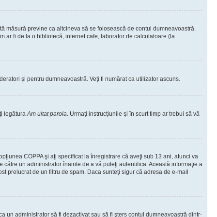
ceastă măsură previne ca altcineva să se folosească de contul dumneavoastră.
ar fi de la o bibliotecă, internet cafe, laborator de calculatoare (la
moderatori şi pentru dumneavoastră. Veţi fi numărat ca utilizator ascuns.
ţi legătura
Am uitat parola
. Urmaţi instrucţiunile şi în scurt timp ar trebui să vă
 opţiunea COPPA şi aţi specificat la înregistrare că aveţi sub 13 ani, atunci va
 de către un administrator înainte de a vă puteţi autentifica. Această informaţie a
 fost prelucrat de un filtru de spam. Daca sunteţi sigur că adresa de e-mail
il ca un administrator să fi dezactivat sau să fi şters contul dumneavoastră dintr-