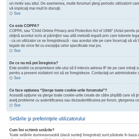
un motiv sau altul. De asemenea, multe forumuri şterg periodic utilizatorii ca
vă implicaţi mai mult în discuţii.
Sus
Ce este COPPA?
COPPA, sau "Child Online Privacy and Protection Act of 1998" (Actul penrtu prot
obţină acordul scris al părinţilor sau altă metodă legală prin care tutorele le
- ca un utilizator ce se înregistrează - sau acestui site pe care încercaţi să vă
legale de orice fel cu excepţia celor specificate mai jos.
Sus
De ce nu mă pot înregistra?
Este posibil ca proprietarul site-ului să fi interzis adresa IP de pe care intraţi
pentru a preveni vizitatorii noi să se înregistreze. Contactaţi un administrator 
Sus
Ce face opţiunea “Şterge toate cookie-urile forumului”?
Această opţiune va şterge toate cookie-urile create de către phpBB care vă ţin
aveţi probleme cu autentificarea sau dezautentificarea pe forum, ştergerea cook
Sus
Setările şi preferinţele utilizatorului
Cum îmi schimb setările?
Toate setările dumneavoastră (dacă sunteţi înregistrat) sunt păstrate în baza de