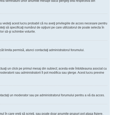
rea semnăturii unor anumite mesaje dacă ştergeţi bifa respectivă din
 vedeţi acest lucru probabil că nu aveţi privilegiile de acces necesare pentru
teţi să specificaţi numărul de opţiuni pe care utilizatorul de poate selecta în
lor să-şi schimbe voturile.
ât limita permisă, atunci contactaţi administratorul forumului.
ctuaţi un click pe primul mesaj din subiect; acesta este întotdeauna asociat cu
oderatorii sau administratorii îl pot modifica sau şterge. Acest lucru previne
 Contactaţi un moderator sau pe administratorul forumului pentru a vă da acces.
ul în care vreţi să scrieţi, sau poate doar anumite grupuri pot ataşa fişiere.