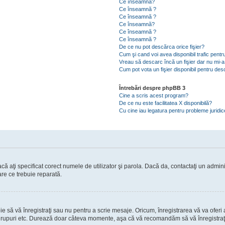
Ce înseamnă?
Ce înseamnă ?
Ce înseamnă ?
Ce înseamnă?
Ce înseamnă ?
Ce înseamnă ?
De ce nu pot descărca orice fişier?
Cum şi cand voi avea disponibil trafic pent
Vreau să descarc încă un fişier dar nu mi-a
Cum pot vota un fişier disponibil pentru de
Întrebări despre phpBB 3
Cine a scris acest program?
De ce nu este facilitatea X disponibilă?
Cu cine iau legatura pentru probleme juridi
ă aţi specificat corect numele de utilizator şi parola. Dacă da, contactaţi un administ
are ce trebuie reparată.
să vă înregistraţi sau nu pentru a scrie mesaje. Oricum, înregistrarea vă va oferi ac
 în grupuri etc. Durează doar câteva momente, aşa că vă recomandăm să vă înregistraţ