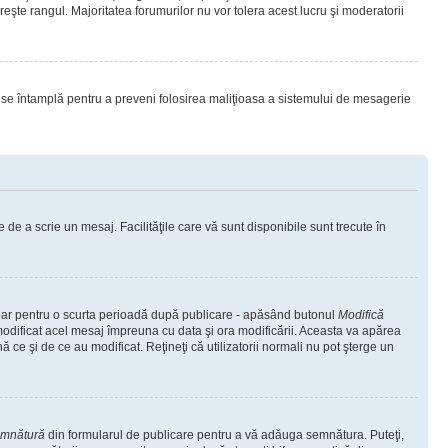
eşte rangul. Majoritatea forumurilor nu vor tolera acest lucru şi moderatorii
lucru se întamplă pentru a preveni folosirea maliţioasa a sistemului de mesagerie
 de a scrie un mesaj. Facilităţile care vă sunt disponibile sunt trecute în
 doar pentru o scurta perioadă după publicare - apăsând butonul
Modifică
 modificat acel mesaj împreuna cu data şi ora modificării. Aceasta va apărea
e şi de ce au modificat. Reţineţi că utilizatorii normali nu pot şterge un
emnătură
din formularul de publicare pentru a vă adăuga semnătura. Puteţi,