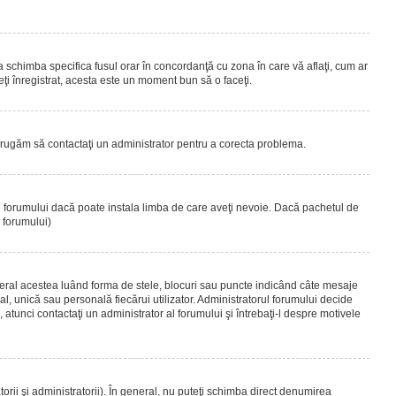
 a schimba specifica fusul orar în concordanţă cu zona în care vă aflaţi, cum ar
teţi înregistrat, acesta este un moment bun să o faceţi.
Vă rugăm să contactaţi un administrator pentru a corecta problema.
ul forumului dacă poate instala limba de care aveţi nevoie. Dacă pachetul de
r forumului)
eral acestea luând forma de stele, blocuri sau puncte indicând câte mesaje
, unică sau personală fiecărui utilizator. Administratorul forumului decide
 atunci contactaţi un administrator al forumului şi întrebaţi-l despre motivele
rii şi administratorii). În general, nu puteţi schimba direct denumirea