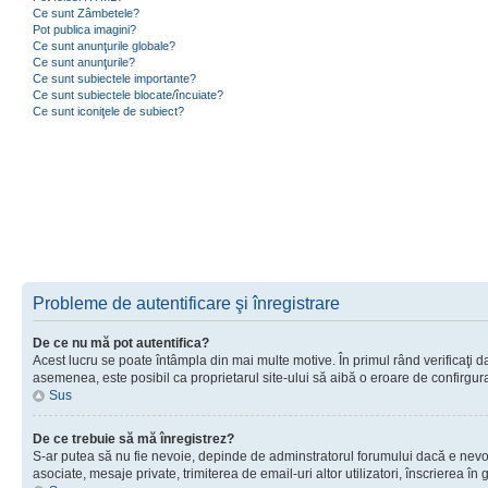
Ce sunt Zâmbetele?
Pot publica imagini?
Ce sunt anunţurile globale?
Ce sunt anunţurile?
Ce sunt subiectele importante?
Ce sunt subiectele blocate/încuiate?
Ce sunt iconiţele de subiect?
Probleme de autentificare şi înregistrare
De ce nu mă pot autentifica?
Acest lucru se poate întâmpla din mai multe motive. În primul rând verificaţi dac
asemenea, este posibil ca proprietarul site-ului să aibă o eroare de confirgur
Sus
De ce trebuie să mă înregistrez?
S-ar putea să nu fie nevoie, depinde de adminstratorul forumului dacă e nevoie 
asociate, mesaje private, trimiterea de email-uri altor utilizatori, înscrierea