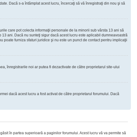
e. Dacă s-a întâmplat acest lucru, încercaţi să vă înregistraţi din nou şi să
urile care pot colecta informaţii personale de la minorii sub vârsta 13 ani să
sub 13 ani. Dacă nu sunteţi sigur dacă acest lucru este aplicabil dumneavoastră
nu poate furniza sfaturi juridice şi nu este un punct de contact pentru implicaţii
ea, înregistrarile noi ar putea fi dezactivate de către proprietarul site-ului
rmei dacă acest lucru a fost activat de către proprietarul forumului. Dacă
i găsit în partea superioară a paginilor forumului. Acest lucru vă va permite să