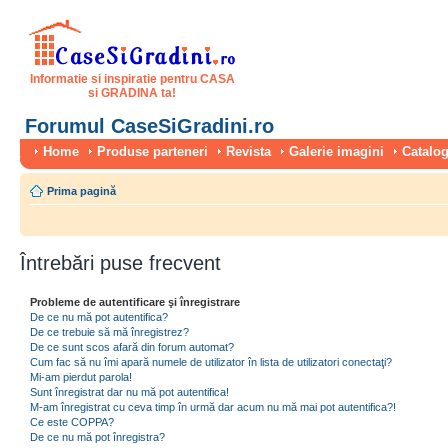
Informatie si inspiratie pentru CASA
si GRADINA ta!
Forumul CaseSiGradini.ro
Home
Produse parteneri
Revista
Galerie imagini
Catalog
Prima pagină
Întrebări puse frecvent
Probleme de autentificare şi înregistrare
De ce nu mă pot autentifica?
De ce trebuie să mă înregistrez?
De ce sunt scos afară din forum automat?
Cum fac să nu îmi apară numele de utilizator în lista de utilizatori conectaţi?
Mi-am pierdut parola!
Sunt înregistrat dar nu mă pot autentifica!
M-am înregistrat cu ceva timp în urmă dar acum nu mă mai pot autentifica?!
Ce este COPPA?
De ce nu mă pot înregistra?