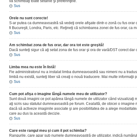
vă schimbaţi toate setările şi preferinţele.
Sus
Orele nu sunt corecte!
S-ar putea ca dumneavoastră să vedeţi orele afişate dintr-o zonă cu fus orar dif
fi Bucureşti, Londra, Paris, etc. Reţineţi că schimbarea zonei de fus orar, ca maj
Sus
Am schimbat zona de fus orar, dar ora tot este greşită!
Dacă sunteţi sigur că aţi setat zona de fus orar şi ora de vară/DST corect dar 
Sus
Limba mea nu este în listă!
Fie administratorul nu a instalat limba dumneavoastră sau nimeni nu a tradus 
limbă nu există, sunteţi liber să creaţi o nouă traducere. Mai multe informaţii po
Sus
Cum pot afişa o imagine lângă numele meu de utilizator?
Sunt două imagini ce pot apărea lângă numele de utilizator când vizualizaţi 
aţi scris sau statutul dumneavoastră pe forum. Cealaltă, de obicei o imagine 
dacă să activeze imaginile asociate şi are posibilitatea de a alege modalitatea 
care au dus la această decizie.
Sus
Care este rangul meu şi cum il pot schimba?
Rangurile, care apar sub numele dumneavoastră de utilizator, indică numărul de