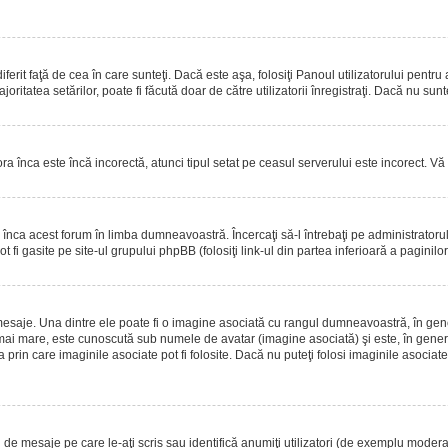
erit faţă de cea în care sunteţi. Dacă este aşa, folosiţi Panoul utilizatorului pentru
oritatea setărilor, poate fi făcută doar de către utilizatorii înregistraţi. Dacă nu sun
ora înca este încă incorectă, atunci tipul setat pe ceasul serverului este incorect. 
înca acest forum în limba dumneavoastră. Încercaţi să-l întrebaţi pe administrator
t fi gasite pe site-ul grupului phpBB (folosiţi link-ul din partea inferioară a paginilo
mesaje. Una dintre ele poate fi o imagine asociată cu rangul dumneavoastră, în gen
mai mare, este cunoscută sub numele de avatar (imagine asociată) şi este, în general
prin care imaginile asociate pot fi folosite. Dacă nu puteţi folosi imaginile asociate,
 mesaje pe care le-aţi scris sau identifică anumiţi utilizatori (de exemplu moderato