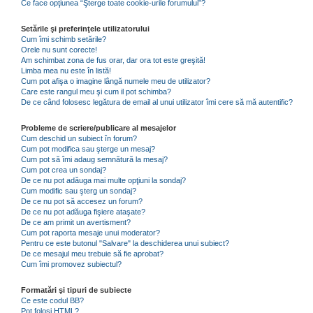
Ce face opţiunea “Şterge toate cookie-urile forumului”?
Setările şi preferinţele utilizatorului
Cum îmi schimb setările?
Orele nu sunt corecte!
Am schimbat zona de fus orar, dar ora tot este greşită!
Limba mea nu este în listă!
Cum pot afişa o imagine lângă numele meu de utilizator?
Care este rangul meu şi cum il pot schimba?
De ce când folosesc legătura de email al unui utilizator îmi cere să mă autentific?
Probleme de scriere/publicare al mesajelor
Cum deschid un subiect în forum?
Cum pot modifica sau şterge un mesaj?
Cum pot să îmi adaug semnătură la mesaj?
Cum pot crea un sondaj?
De ce nu pot adăuga mai multe opţiuni la sondaj?
Cum modific sau şterg un sondaj?
De ce nu pot să accesez un forum?
De ce nu pot adăuga fişiere ataşate?
De ce am primit un avertisment?
Cum pot raporta mesaje unui moderator?
Pentru ce este butonul "Salvare" la deschiderea unui subiect?
De ce mesajul meu trebuie să fie aprobat?
Cum îmi promovez subiectul?
Formatări şi tipuri de subiecte
Ce este codul BB?
Pot folosi HTML?