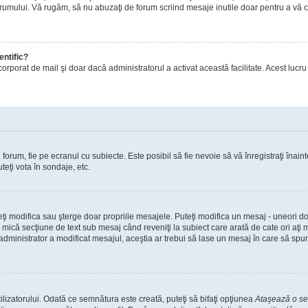
orumului. Vă rugăm, să nu abuzaţi de forum scriind mesaje inutile doar pentru a vă cr
entific?
ul încorporat de mail şi doar dacă administratorul a activat această facilitate. Acest 
orum, fie pe ecranul cu subiecte. Este posibil să fie nevoie să vă înregistraţi înainte
teţi vota în sondaje, etc.
uteţi modifica sau şterge doar propriile mesajele. Puteţi modifica un mesaj - uneori
mică secţiune de text sub mesaj când reveniţi la subiect care arată de cate ori aţi
nistrator a modificat mesajul, aceştia ar trebui să lase un mesaj în care să spună c
lizatorului. Odată ce semnătura este creată, puteţi să bifaţi opţiunea
Ataşează o s