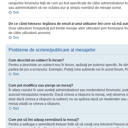
rangurilor forumului faţă de cum au fost specificate de către administratorul f
sau administratorii vă vor scădea pur şi simplu numărul de mesaje scrise.
Sus
De ce când folosesc legătura de email al unui utilizator îmi cere să mă aut
Doar utilizatorii înregistraţi pot trimite mesaje altor utilizatori prin formular
de către utilizatorii anonimi.
Sus
Probleme de scriere/publicare al mesajelor
Cum deschid un subiect în forum?
Pentru a deschide un subiect nou în forum, apăsaţi pe butonul specific, fie din f
partea de jos a ecranului. Exemplu: Puteţi crea subiecte noi în acest forum, Pu
Sus
Cum pot modifica sau şterge un mesaj?
În afara cazului în care sunteţi administratorul sau moderatorul forumului, p
asociat mesajulului respectiv. Dacă cineva a răspuns la mesaj, veţi observa o 
doar dacă cineva a răspuns la subiect; nu va apărea dacă un moderator sau admi
mesaj odată ce cineva a răspuns.
Sus
Cum pot să îmi adaug semnătură la mesaj?
Pentru a adăuga o semnătură trebuie întâi să vă creaţi una folosind Panoul uti