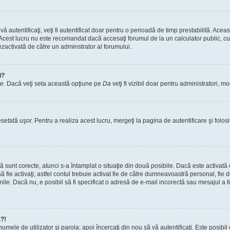
vă autentificaţi, veţi fi autentificat doar pentru o perioadă de timp prestabilită. A
. Acest lucru nu este recomandat dacă accesaţi forumul de la un calculator public, cum 
ezactivată de către un adminstrator al forumului.
i?
re
. Dacă veţi seta această opţiune pe
Da
veţi fi vizibil doar pentru administratori, 
setată uşor. Pentru a realiza acest lucru, mergeţi la pagina de autentificare şi folosi
acă sunt corecte, atunci s-a întamplat o situaţie din două posibile. Dacă este activată
 să fie activaţi; astfel contul trebuie activat fie de către dumneavoastră personal, fie
iunile. Dacă nu, e posibil să fi specificat o adresă de e-mail incorectă sau mesajul a
a?!
a numele de utilizator şi parola; apoi încercaţi din nou să vă autentificaţi. Este posib