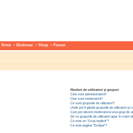
 firme
Dictionar
Shop
Forum
Niveluri de utilizatori şi grupuri
Cine sunt administratorii?
Cine sunt moderatorii?
Ce sunt grupurile de utilizatori?
Unde pot fi găsite grupurile de utilizatori ş
Cum pot deveni moderatorul unui grup de uti
De ce grupurile de utilizatori apar în culori di
Ce este un “Grup implicit”?
Ce este pagina "Echipa"?