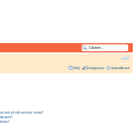
FAQ
Înregistrare
Autentificare
i cum pot să mă asociez unuia?
lizatori?
ferite?