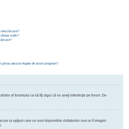
ru descărcare?
 rămas trafic?
scărcare?
ce şi/sau abuzuri legate de acest program?
rator al forumului ca să fiţi sigur că nu aveţi interdicţie pe forum. De
ces la opţiuni care nu sunt disponibile vizitatorilor cum ar fi imagini
i.