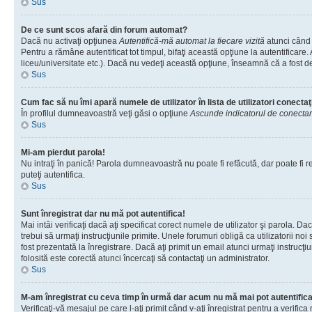
Sus
De ce sunt scos afară din forum automat?
Dacă nu activaţi opţiunea
Autentifică-mă automat la fiecare vizită
atunci când 
Pentru a rămâne autentificat tot timpul, bifaţi această opţiune la autentificare
liceu/universitate etc.). Dacă nu vedeţi această opţiune, înseamnă că a fost d
Sus
Cum fac să nu îmi apară numele de utilizator în lista de utilizatori conectaţ
În profilul dumneavoastră veţi găsi o opţiune
Ascunde indicatorul de conecta
Sus
Mi-am pierdut parola!
Nu intraţi în panică! Parola dumneavoastră nu poate fi refăcută, dar poate fi re
puteţi autentifica.
Sus
Sunt înregistrat dar nu mă pot autentifica!
Mai intâi verificaţi dacă aţi specificat corect numele de utilizator şi parola. D
trebui să urmaţi instrucţiunile primite. Unele forumuri obligă ca utilizatorii noi
fost prezentată la înregistrare. Dacă aţi primit un email atunci urmaţi instrucţ
folosită este corectă atunci încercaţi să contactaţi un administrator.
Sus
M-am înregistrat cu ceva timp în urmă dar acum nu mă mai pot autentific
Verificaţi-vă mesajul pe care l-aţi primit când v-aţi înregistrat pentru a verific