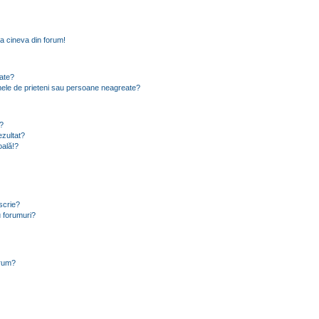
a cineva din forum!
eate?
e mele de prieteni sau persoane neagreate?
?
zultat?
oală!?
scrie?
 forumuri?
orum?