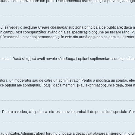
nea corespunzătoare din profil. Dacă procedaţi astfel, puteţi să preveniţi adăuga
bui să vedeţi o secţiune
Creare chestionar
sub zona principală de publicare; dacă nu
 în câmpul text corespunzător având grijă să specificaţi o opţiune pe fiecare rând. Pu
lui (0 înseamnă un sondaj permanent) şi în cele din urmă opţiunea ce pemite utilizatori
rumului. Dacă simţiţi că aveţi nevoie să adăugaţi opţiuni suplimentare sondajului dec
estora, un moderator sau de către un administrator. Pentru a modifica un sondaj, efe
ice opţiuni ale sondajului. Totuşi, dacă membrii şi-au exprimat opţiunile deja, doar m
tori. Pentru a vedea, citi, publica, etc. este nevoie probabil de permisiuni speciale.
 utilizator. Administratorul forumului poate a dezactivat ataşarea fişierelor în forum