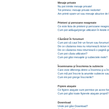
Mesaje private
Nu pot trimite mesaje private!
Tot primesc mesaje private nedorite!
Am primit spam-uri sau mesaje abuzive de l
Prieteni şi persoane neagreate
Ce este lista de prieteni şi persoane neagr
Cum pot adăuga/şterge utilizatori în listel
Căutând în forumuri
Cum pot să caut într-un forum sau forumuri
De ce căutarea mea nu returnează niciun re
De ce căutarea mea returnează o pagină g
Cum pot căuta utilizatori?
Cum pot găsi mesajele şi subiectele mele?
Însemnarea şi înscrierea la subiecte
Care este diferenţa dintre a însemna şi a în
Cum mă pot înscrie la anumite subiecte sau
Cum imi pot şterge înscrierile?
Fişiere ataşate
Ce fişiere ataşate sunt permise pe acest f
Cum pot găsi toate fişierele ataşate proprii?
Download
Unde pot găsi Download?