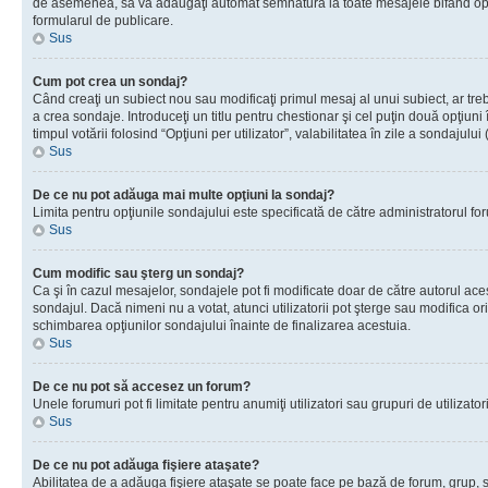
de asemenea, să vă adăugaţi automat semnătura la toate mesajele bifând opţiu
formularul de publicare.
Sus
Cum pot crea un sondaj?
Când creaţi un subiect nou sau modificaţi primul mesaj al unui subiect, ar tre
a crea sondaje. Introduceţi un titlu pentru chestionar şi cel puţin două opţiuni
timpul votării folosind “Opţiuni per utilizator”, valabilitatea în zile a sondaju
Sus
De ce nu pot adăuga mai multe opţiuni la sondaj?
Limita pentru opţiunile sondajului este specificată de către administratorul fo
Sus
Cum modific sau şterg un sondaj?
Ca şi în cazul mesajelor, sondajele pot fi modificate doar de către autorul ac
sondajul. Dacă nimeni nu a votat, atunci utilizatorii pot şterge sau modifica or
schimbarea opţiunilor sondajului înainte de finalizarea acestuia.
Sus
De ce nu pot să accesez un forum?
Unele forumuri pot fi limitate pentru anumiţi utilizatori sau grupuri de utiliza
Sus
De ce nu pot adăuga fişiere ataşate?
Abilitatea de a adăuga fişiere ataşate se poate face pe bază de forum, grup, sau