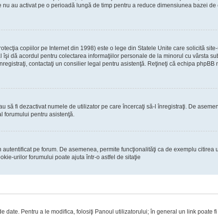
re nu au activat pe o perioadă lungă de timp pentru a reduce dimensiunea bazei de dat
ecţia copiilor pe Internet din 1998) este o lege din Statele Unite care solicită site-
gal îşi dă acordul pentru colectarea informaţiilor personale de la minorul cu vârsta 
 înregistraţi, contactaţi un consilier legal pentru asistenţă. Reţineţi că echipa phpBB 
 sau să fi dezactivat numele de utilizator pe care încercaţi să-l înregistraţi. De asemen
al forumului pentru asistenţă.
 autentificat pe forum. De asemenea, permite funcţionalităţi ca de exemplu citirea u
ie-urilor forumului poate ajuta într-o astfel de sitaţie
 date. Pentru a le modifica, folosiţi Panoul utilizatorului; în general un link poate f