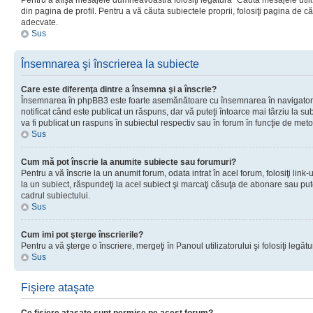
Pentru a afişa mesajele dumneavoastră folosiţi legătura “Căută mesajele utiliz
din pagina de profil. Pentru a vă căuta subiectele proprii, folosiţi pagina de c
adecvate.
Sus
Însemnarea şi înscrierea la subiecte
Care este diferenţa dintre a însemna şi a înscrie?
Însemnarea în phpBB3 este foarte asemănătoare cu însemnarea în navigator
notificat când este publicat un răspuns, dar vă puteţi întoarce mai târziu la subie
va fi publicat un raspuns în subiectul respectiv sau în forum în funcţie de meto
Sus
Cum mă pot înscrie la anumite subiecte sau forumuri?
Pentru a vă înscrie la un anumit forum, odata intrat în acel forum, folosiţi link
la un subiect, răspundeţi la acel subiect şi marcaţi căsuţa de abonare sau put
cadrul subiectului.
Sus
Cum imi pot şterge înscrierile?
Pentru a vă şterge o înscriere, mergeţi în Panoul utilizatorului şi folosiţi legătur
Sus
Fişiere ataşate