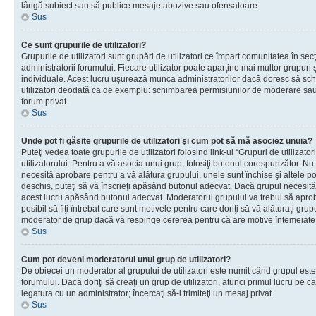
lângă subiect sau să publice mesaje abuzive sau ofensatoare.
Sus
Ce sunt grupurile de utilizatori?
Grupurile de utilizatori sunt grupări de utilizatori ce împart comunitatea în secţ
administratorii forumului. Fiecare utilizator poate aparţine mai multor grupuri 
individuale. Acest lucru uşurează munca administratorilor dacă doresc să sch
utilizatori deodată ca de exemplu: schimbarea permisiunilor de moderare sau 
forum privat.
Sus
Unde pot fi găsite grupurile de utilizatori şi cum pot să mă asociez unuia?
Puteţi vedea toate grupurile de utilizatori folosind link-ul “Grupuri de utilizato
utilizatorului. Pentru a vă asocia unui grup, folosiţi butonul corespunzător. N
necesită aprobare pentru a vă alătura grupului, unele sunt închise şi altele p
deschis, puteţi să vă înscrieţi apăsând butonul adecvat. Dacă grupul necesită
acest lucru apăsând butonul adecvat. Moderatorul grupului va trebui să apr
posibil să fiţi întrebat care sunt motivele pentru care doriţi să vă alăturaţi gru
moderator de grup dacă vă respinge cererea pentru că are motive întemeiate
Sus
Cum pot deveni moderatorul unui grup de utilizatori?
De obiecei un moderator al grupului de utilizatori este numit când grupul este
forumului. Dacă doriţi să creaţi un grup de utilizatori, atunci primul lucru pe car
legatura cu un administrator; încercaţi să-i trimiteţi un mesaj privat.
Sus