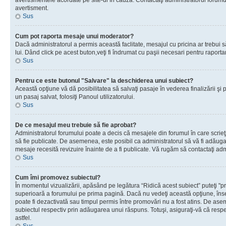
avertismentele acordate pe site-ul în cauză. Contactaţi administratorul forumulu
avertisment.
Sus
Cum pot raporta mesaje unui moderator?
Dacă administratorul a permis această faclitate, mesajul cu pricina ar trebui 
lui. Dând click pe acest buton,veţi fi îndrumat cu paşii necesari pentru raport
Sus
Pentru ce este butonul "Salvare" la deschiderea unui subiect?
Această opţiune vă dă posibilitatea să salvaţi pasaje în vederea finalizării şi pu
un pasaj salvat, folosiţi Panoul utilizatorului.
Sus
De ce mesajul meu trebuie să fie aprobat?
Administratorul forumului poate a decis că mesajele din forumul în care scrieţi
să fie publicate. De asemenea, este posibil ca administratorul să vă fi adăugat 
mesaje recesită revizuire înainte de a fi publicate. Vă rugăm să contactaţi adm
Sus
Cum îmi promovez subiectul?
În momentul vizualizării, apăsând pe legătura “Ridică acest subiect” puteţi "p
superioară a forumului pe prima pagină. Dacă nu vedeţi această opţiune, î
poate fi dezactivată sau timpul permis între promovări nu a fost atins. De as
subiectul respectiv prin adăugarea unui răspuns. Totuşi, asiguraţi-vă că respe
astfel.