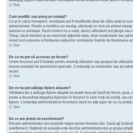
adăugaţi opţiuni suplimentare sondajului decât limita permisă, atunci contacta
Sus
Cum modific sau şterg un sondaj?
Ca şi în cazul mesajelor, sondajele pot fi modificate doar de către autorul ac
administrator. Pentru a modifica un sondaj, efectuaţi un click pe primul mesaj
asociat cu sondajul. Dacă nimeni nu a votat, atunci utilizatorii pot şterge sau 
Totuşi, dacă membrii şi-au exprimat opţiunile deja, doar moderatorii sau admini
Acest lucru previne schimbarea opţiunilor sondajului înainte de finalizarea ac
Sus
De ce nu pot să accesez un forum?
Unele forumuri pot fi limitate pentru anumiţi utilizatori sau grupuri de utilizatori
nevoie probabil de permisiuni speciale. Contactaţi un moderator sau pe admin
acces.
Sus
De ce nu pot adăuga fişiere ataşate?
Abilitatea de a adăuga fişiere ataşate se poate face pe bază de forum, grup, sa
poate a dezactivat ataşarea fişierelor în forumul în care vreţi să scrieţi, sau 
fişiere. Contactaţi administratorul forumului dacă nu ştiţi sigur de ce nu puteţi
Sus
De ce am primit un avertisment?
Fiecare administrator are propriile reguli pentru forumul său. Dacă aţi încălca
avertisment. Reţineţi că aceasta este decizia administratorului şi grupul php