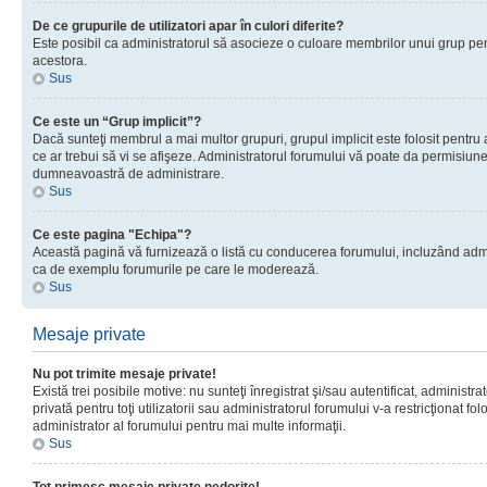
De ce grupurile de utilizatori apar în culori diferite?
Este posibil ca administratorul să asocieze o culoare membrilor unui grup pen
acestora.
Sus
Ce este un “Grup implicit”?
Dacă sunteţi membrul a mai multor grupuri, grupul implicit este folosit pentru
ce ar trebui să vi se afişeze. Administratorul forumului vă poate da permisiun
dumneavoastră de administrare.
Sus
Ce este pagina "Echipa"?
Această pagină vă furnizează o listă cu conducerea forumului, incluzând adminis
ca de exemplu forumurile pe care le moderează.
Sus
Mesaje private
Nu pot trimite mesaje private!
Există trei posibile motive: nu sunteţi înregistrat şi/sau autentificat, administ
privată pentru toţi utilizatorii sau administratorul forumului v-a restricţionat f
administrator al forumului pentru mai multe informaţii.
Sus