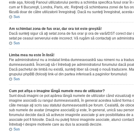
este aşa, folosiţi Panoul utilizatorului pentru a schimba specifica fusul orar în
cum ar fi Bucureşti, Londra, Paris, etc. Reţineţi că schimbarea zonei de fus orar
făcută doar de către utilizatorii înregistraţi. Dacă nu sunteţi înregistrat, aces
Sus
Am schimbat zona de fus orar, dar ora tot este greşită!
Dacă sunteţi sigur că aţi setat zona de fus orar şi ora de vară/DST corect dar o
setat pe ceasul serverului este incorect. Vă rugăm să contactaţi un administr
Sus
Limba mea nu este în listă!
Fie administratorul nu a instalat limba dumneavoastră sau nimeni nu a tradus
dumneavoastră. Încercaţi să-l întrebaţi pe administratorul forumului dacă poat
Dacă pachetul de limbă nu există, sunteţi liber să creaţi o nouă traducere. Mai 
grupului phpBB (folosiţi link-ul din partea inferioară a paginilor forumului)
Sus
Cum pot afişa o imagine lângă numele meu de utilizator?
Sunt două imagini ce pot apărea lângă numele de utilizator când vizualizaţi m
imagine asociată cu rangul dumneavoastră, în general acestea luând forma de
câte mesaje aţi scris sau statutul dumneavoastră pe forum. Cealaltă, de obic
sub numele de avatar (imagine asociată) şi este, în general, unică sau personal
forumului decide dacă să activeze imaginile asociate şi are posibilitatea de a
asociate pot fi folosite. Dacă nu puteţi folosi imaginile asociate, atunci contact
întrebaţi-l despre motivele care au dus la această decizie.
Sus