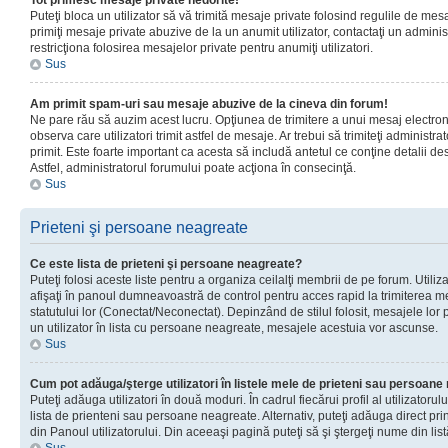
Tot primesc mesaje private nedorite!
Puteţi bloca un utilizator să vă trimită mesaje private folosind regulile de mes
primiţi mesaje private abuzive de la un anumit utilizator, contactaţi un adminis
restricţiona folosirea mesajelor private pentru anumiţi utilizatori.
Sus
Am primit spam-uri sau mesaje abuzive de la cineva din forum!
Ne pare rău să auzim acest lucru. Opţiunea de trimitere a unui mesaj electro
observa care utilizatori trimit astfel de mesaje. Ar trebui să trimiteţi administ
primit. Este foarte important ca acesta să includă antetul ce conţine detalii des
Astfel, administratorul forumului poate acţiona în consecinţă.
Sus
Prieteni şi persoane neagreate
Ce este lista de prieteni şi persoane neagreate?
Puteţi folosi aceste liste pentru a organiza ceilalţi membrii de pe forum. Utilizat
afişaţi în panoul dumneavoastră de control pentru acces rapid la trimiterea me
statutului lor (Conectat/Neconectat). Depinzând de stilul folosit, mesajele lor
un utilizator în lista cu persoane neagreate, mesajele acestuia vor ascunse.
Sus
Cum pot adăuga/şterge utilizatori în listele mele de prieteni sau persoan
Puteţi adăuga utilizatori în două moduri. În cadrul fiecărui profil al utilizatorul
lista de prienteni sau persoane neagreate. Alternativ, puteţi adăuga direct pri
din Panoul utilizatorului. Din aceeaşi pagină puteţi să şi ştergeţi nume din list