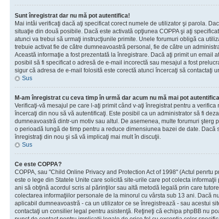
Sunt înregistrat dar nu mă pot autentifica!
Mai intâi verificaţi dacă aţi specificat corect numele de utilizator şi parola. Da
situaţie din două posibile. Dacă este activată opţiunea COPPA şi aţi specificat 
atunci va trebui să urmaţi instrucţiunile primite. Unele forumuri obligă ca utilizat
trebuie activat fie de către dumneavoastră personal, fie de către un administrat
Această informaţie a fost prezentată la înregistrare. Dacă aţi primit un email a
posibil să fi specificat o adresă de e-mail incorectă sau mesajul a fost prelucr
sigur că adresa de e-mail folosită este corectă atunci încercaţi să contactaţi u
Sus
M-am înregistrat cu ceva timp în urmă dar acum nu mă mai pot autentific
Verificaţi-vă mesajul pe care l-aţi primit când v-aţi înregistrat pentru a verifica
încercaţi din nou să vă autentificaţi. Este posibil ca un administrator să fi dezac
dumneavoastră dintr-un motiv sau altul. De asemenea, multe forumuri şterg peri
o perioadă lungă de timp pentru a reduce dimensiunea bazei de date. Dacă s-a
înregistraţi din nou şi să vă implicaţi mai mult în discuţii.
Sus
Ce este COPPA?
COPPA, sau "Child Online Privacy and Protection Act of 1998" (Actul penrtu pro
este o lege din Statele Unite care solicită site-urile care pot colecta informaţi
ani să obţină acordul scris al părinţilor sau altă metodă legală prin care tutore
colectarea informaţiilor personale de la minorul cu vârsta sub 13 ani. Dacă nu
aplicabil dumneavoastră - ca un utilizator ce se înregistrează - sau acestui site
contactaţi un consilier legal pentru asistenţă. Reţineţi că echipa phpBB nu poat