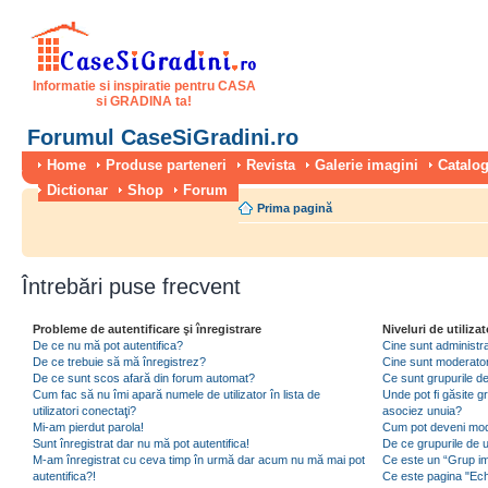
Informatie si inspiratie pentru CASA
si GRADINA ta!
Forumul CaseSiGradini.ro
Home
Produse parteneri
Revista
Galerie imagini
Catalog
Dictionar
Shop
Forum
Prima pagină
Întrebări puse frecvent
Probleme de autentificare şi înregistrare
Niveluri de utilizat
De ce nu mă pot autentifica?
Cine sunt administra
De ce trebuie să mă înregistrez?
Cine sunt moderator
De ce sunt scos afară din forum automat?
Ce sunt grupurile de 
Cum fac să nu îmi apară numele de utilizator în lista de
Unde pot fi găsite gr
utilizatori conectaţi?
asociez unuia?
Mi-am pierdut parola!
Cum pot deveni moder
Sunt înregistrat dar nu mă pot autentifica!
De ce grupurile de uti
M-am înregistrat cu ceva timp în urmă dar acum nu mă mai pot
Ce este un “Grup imp
autentifica?!
Ce este pagina "Ec