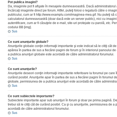
Pot publica imagini?
Da, imaginile pot fi afişate în mesajele dumneavoastră. Dacă administratorul a
încărcaţi imaginile direct pe forum. Altfel, puteţi folosi o legatură către o ima
publicului, cum ar fi http://www.examplu.com/imaginea-mea.gif. Nu puteţi să cr
calculatorul dumneavoastră (doar dacă este un server public), nici cu imagin
autentificare, cum ar fi căsuţele de e-mail, site-uri protejate cu parolă, etc. Pen
codului BB [img].
Sus
Ce sunt anunţurile globale?
Anunţurile globale conţin informaţii importante şi este indicat să le citiţi cât d
apărea în partea de sus a fiecărei pagini de forum şi în interiorul panoului de 
a publica anunţuri globale este acordată de către administratorul forumului.
Sus
Ce sunt anunţurile?
Anunţurile deseori conţin informaţii importante referitoare la forumul pe care îl 
curând posibil. Anunţurile apar în partea de sus a fiecărei pagini în forumul de
globale, permisiunea de a publica anunţuri este acordată de către administrat
Sus
Ce sunt subiectele importante?
Subiectele importante apar sub anunţuri în forum şi doar pe prima pagină. Des
trebui să le citiţi cât de curând posibil. Ca şi cu anunţurile, permisiunea de a
acordată de către administratorul forumului.
Sus