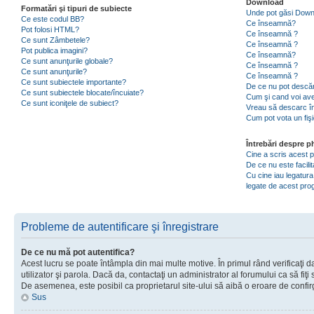
Download
Formatări şi tipuri de subiecte
Unde pot găsi Dow
Ce este codul BB?
Ce înseamnă?
Pot folosi HTML?
Ce înseamnă ?
Ce sunt Zâmbetele?
Ce înseamnă ?
Pot publica imagini?
Ce înseamnă?
Ce sunt anunţurile globale?
Ce înseamnă ?
Ce sunt anunţurile?
Ce înseamnă ?
Ce sunt subiectele importante?
De ce nu pot descăr
Ce sunt subiectele blocate/încuiate?
Cum şi cand voi ave
Ce sunt iconiţele de subiect?
Vreau să descarc în
Cum pot vota un fiş
Întrebări despre 
Cine a scris acest
De ce nu este facili
Cu cine iau legatura
legate de acest pr
Probleme de autentificare şi înregistrare
De ce nu mă pot autentifica?
Acest lucru se poate întâmpla din mai multe motive. În primul rând verificaţi d
utilizator şi parola. Dacă da, contactaţi un administrator al forumului ca să fiţi 
De asemenea, este posibil ca proprietarul site-ului să aibă o eroare de confir
Sus