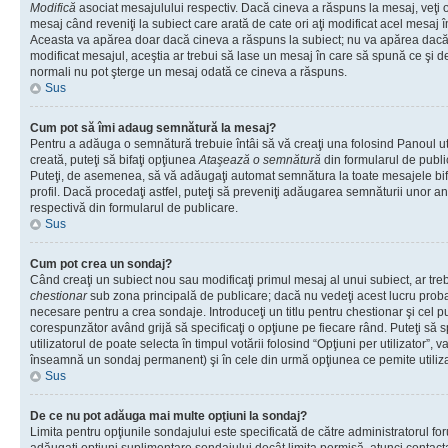
Modifică
asociat mesajulului respectiv. Dacă cineva a răspuns la mesaj, veţi 
mesaj când reveniţi la subiect care arată de cate ori aţi modificat acel mesaj 
Aceasta va apărea doar dacă cineva a răspuns la subiect; nu va apărea dacă
modificat mesajul, aceştia ar trebui să lase un mesaj în care să spună ce şi de 
normali nu pot şterge un mesaj odată ce cineva a răspuns.
Sus
Cum pot să îmi adaug semnătură la mesaj?
Pentru a adăuga o semnătură trebuie întâi să vă creaţi una folosind Panoul ut
creată, puteţi să bifaţi opţiunea
Ataşează o semnătură
din formularul de publ
Puteţi, de asemenea, să vă adăugaţi automat semnătura la toate mesajele b
profil. Dacă procedaţi astfel, puteţi să preveniţi adăugarea semnăturii unor a
respectivă din formularul de publicare.
Sus
Cum pot crea un sondaj?
Când creaţi un subiect nou sau modificaţi primul mesaj al unui subiect, ar tre
chestionar
sub zona principală de publicare; dacă nu vedeţi acest lucru probab
necesare pentru a crea sondaje. Introduceţi un titlu pentru chestionar şi cel p
corespunzător având grijă să specificaţi o opţiune pe fiecare rând. Puteţi să s
utilizatorul de poate selecta în timpul votării folosind “Opţiuni per utilizator”, v
înseamnă un sondaj permanent) şi în cele din urmă opţiunea ce pemite utilizat
Sus
De ce nu pot adăuga mai multe opţiuni la sondaj?
Limita pentru opţiunile sondajului este specificată de către administratorul fo