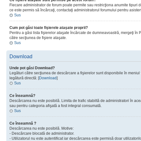
Ce fişiere ataşate sunt permise pe acest forum?
Fiecare administrator de forum poate permite sau restricţiona anumite tipuri de
ce este permis sâ încărcaţi, contactaţi administratorul forumului pentru asisten
Sus
Cum pot găsi toate fişierele ataşate proprii?
Pentru a găsi lista fişierelor ataşate încărcate de dumneavoastră, mergeţi în Pan
către secţiunea de fişiere ataşate.
Sus
Download
Unde pot găsi Download?
Legături către secţiunea de descărcare a fişierelor sunt disponibile în meniul
legătură directă: [
Download
]
Sus
Ce înseamnă?
Descărcarea nu este posibilă. Limita de trafic stabiltă de administratori în ac
sau pentru categoria afişată a fost integral consumată.
Sus
Ce înseamnă ?
Descărcarea nu este posibilă. Motive:
- Descărcare blocată de administrator.
- Utilizatorul nu este autentificat iar descărcarea este permisă doar utilizatorilo