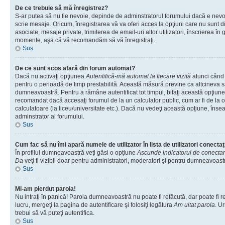
De ce trebuie să mă înregistrez?
S-ar putea să nu fie nevoie, depinde de adminstratorul forumului dacă e nevoi
scrie mesaje. Oricum, înregistrarea vă va oferi acces la opţiuni care nu sunt dis
asociate, mesaje private, trimiterea de email-uri altor utilizatori, înscrierea î
momente, aşa că vă recomandăm să vă înregistraţi.
Sus
De ce sunt scos afară din forum automat?
Dacă nu activaţi opţiunea
Autentifică-mă automat la fiecare vizită
atunci când v
pentru o perioadă de timp prestabilită. Această măsură previne ca altcineva 
dumneavoastră. Pentru a rămâne autentificat tot timpul, bifaţi această opţiune 
recomandat dacă accesaţi forumul de la un calculator public, cum ar fi de la o 
calculatoare (la liceu/universitate etc.). Dacă nu vedeţi această opţiune, îns
adminstrator al forumului.
Sus
Cum fac să nu îmi apară numele de utilizator în lista de utilizatori conectaţ
În profilul dumneavoastră veţi găsi o opţiune
Ascunde indicatorul de conecta
Da
veţi fi vizibil doar pentru administratori, moderatori şi pentru dumneavoastr
Sus
Mi-am pierdut parola!
Nu intraţi în panică! Parola dumneavoastră nu poate fi refăcută, dar poate fi r
lucru, mergeţi la pagina de autentificare şi folosiţi legătura
Am uitat parola
. Ur
trebui să vă puteţi autentifica.
Sus