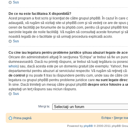
Sus
De ce nu este facilitatea X disponibilă?
Acest program a fost scris şi licenţiat de către grupul phpBB. În cazul în care co
adaugată, vă rugăm să vizitaţi site-ul phpBB.com şi să vedeţi ce are de spus
cereri de facilităţi pe forumurile de la phpbb.com, pentru că grupul phpBB fo
sarcinile legate de noile facilităţi. Vă rugăm să consultaţi aceste forumuri şi s
noastră legată de o facilitate şi să urmaţi procedura explicată acolo.
Sus
Cu cine iau legatura pentru probleme juridice şi/sau abuzuri legate de ac
Oricare din administratorii afişaţi în secţiunea “Echipa” ar trebui să fie un punc
dumneavoastră. Dacă nu primiţi răspuns, ar trebui să luaţi legătura cu poseso
whois
) sau, dacă acesta este pe un domeniu gratuit (de exemplu: Yahoo!, free
departamentul pentru abuzuri al serviciului respectiv. Vă rugăm să reţineţi 
de control
şi nu poate fi tras la răspundere pentru cum, unde sau de către cin
legatura cu grupul phpBB pentru probleme juridice care
nu sunt legate direc
în sine. Dacă trimiteţi un mesaj către grupul phpBB
despre orice folosire a un
aşteptaţi un terţ răspuns sau niciun răspuns.
Sus
Mergi la:
Echipa
•
Şterge toa
Prima pagină
Powered by
phpBB
© 2000-2011 phpBB Gro