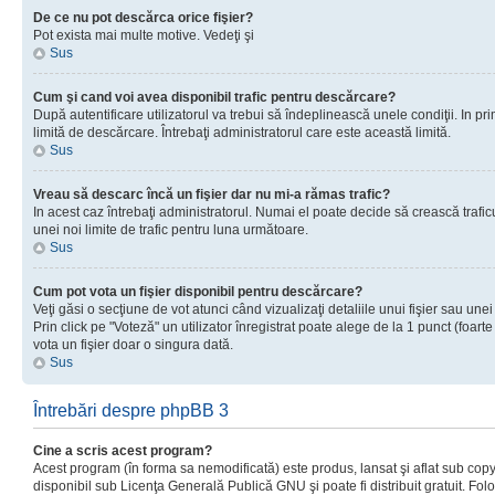
De ce nu pot descărca orice fişier?
Pot exista mai multe motive. Vedeţi şi
Sus
Cum şi cand voi avea disponibil trafic pentru descărcare?
După autentificare utilizatorul va trebui să îndeplinească unele condiţii. In prim
limită de descărcare. Întrebaţi administratorul care este această limită.
Sus
Vreau să descarc încă un fişier dar nu mi-a rămas trafic?
In acest caz întrebaţi administratorul. Numai el poate decide să crească trafic
unei noi limite de trafic pentru luna următoare.
Sus
Cum pot vota un fişier disponibil pentru descărcare?
Veţi găsi o secţiune de vot atunci când vizualizaţi detaliile unui fişier sau unei
Prin click pe "Voteză" un utilizator înregistrat poate alege de la 1 punct (foarte
vota un fişier doar o singura dată.
Sus
Întrebări despre phpBB 3
Cine a scris acest program?
Acest program (în forma sa nemodificată) este produs, lansat şi aflat sub copy
disponibil sub Licenţa Generală Publică GNU şi poate fi distribuit gratuit. Folos