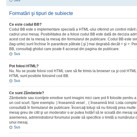
Sus
Formatări şi tipuri de subiecte
Ce este codul BB?
Codul BB este o implementare specială a HTML-ului oferind un control mărit a
cadrul unui mesaj. Posibilitatea de a folosi codul BB este dată de decizia admi
acest cod de la mesaj la mesaj din formularul de publicare. Codul BB este sim
(tag-urile) sunt închise în paranteze pătrate [ şi ] mai degrabă decât < şi >. P
BB, consultaţi ghidul care poate fi accesat din pagina de publicare.
Sus
Pot folosi HTML?
Nu. Nu se poate folosi cod HTML care să fie trimis la browser ca şi cod HTML. 
HTML sunt posibile folosind cod BB.
Sus
Ce sunt Zâmbetele?
Zâmbetele sau iconiţele emotive sunt imagini mici care pot fi folosite pentru
un cod scurt. Spre exemplu :) înseamnă vesel , :( înseamnă trist. Lista complet
consultată în formularul de publicare. Încercaţi totuşi să nu folosiţi prea mult
mesaj greu de citit şi un moderator s-ar putea hotărî să le scoată din mesaj s
asemenea, administratorul forumului poate să specifice o limită a numărului d
unui mesaj.
Sus