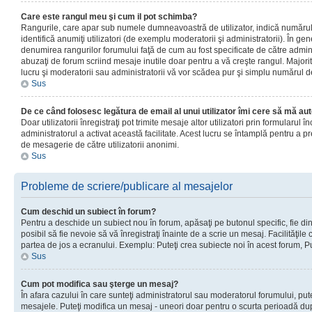
Care este rangul meu şi cum il pot schimba?
Rangurile, care apar sub numele dumneavoastră de utilizator, indică numărul 
identifică anumiţi utilizatori (de exemplu moderatorii şi administratorii). În ge
denumirea rangurilor forumului faţă de cum au fost specificate de către admin
abuzaţi de forum scriind mesaje inutile doar pentru a vă creşte rangul. Majorit
lucru şi moderatorii sau administratorii vă vor scădea pur şi simplu numărul 
Sus
De ce când folosesc legătura de email al unui utilizator îmi cere să mă aut
Doar utilizatorii înregistraţi pot trimite mesaje altor utilizatori prin formularul
administratorul a activat această facilitate. Acest lucru se întamplă pentru a p
de mesagerie de către utilizatorii anonimi.
Sus
Probleme de scriere/publicare al mesajelor
Cum deschid un subiect în forum?
Pentru a deschide un subiect nou în forum, apăsaţi pe butonul specific, fie din
posibil să fie nevoie să vă înregistraţi înainte de a scrie un mesaj. Facilităţile
partea de jos a ecranului. Exemplu: Puteţi crea subiecte noi în acest forum, Pu
Sus
Cum pot modifica sau şterge un mesaj?
În afara cazului în care sunteţi administratorul sau moderatorul forumului, put
mesajele. Puteţi modifica un mesaj - uneori doar pentru o scurta perioadă d