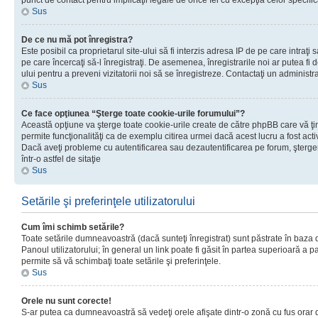
punct de contact pentru implicaţii legale de orice fel cu excepţia celor specific
Sus
De ce nu mă pot înregistra?
Este posibil ca proprietarul site-ului să fi interzis adresa IP de pe care intraţi 
pe care încercaţi să-l înregistraţi. De asemenea, înregistrarile noi ar putea fi d
ului pentru a preveni vizitatorii noi să se înregistreze. Contactaţi un administr
Sus
Ce face opţiunea “Şterge toate cookie-urile forumului”?
Această opţiune va şterge toate cookie-urile create de către phpBB care vă ţ
permite funcţionalităţi ca de exemplu citirea urmei dacă acest lucru a fost acti
Dacă aveţi probleme cu autentificarea sau dezautentificarea pe forum, şterger
într-o astfel de sitaţie
Sus
Setările şi preferinţele utilizatorului
Cum îmi schimb setările?
Toate setările dumneavoastră (dacă sunteţi înregistrat) sunt păstrate în baza de
Panoul utilizatorului; în general un link poate fi găsit în partea superioară a p
permite să vă schimbaţi toate setările şi preferinţele.
Sus
Orele nu sunt corecte!
S-ar putea ca dumneavoastră să vedeţi orele afişate dintr-o zonă cu fus orar di