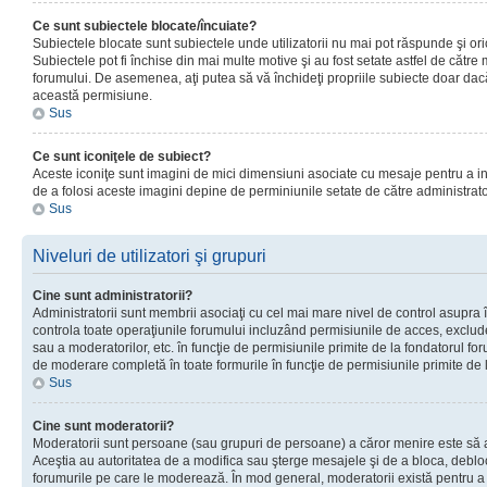
Ce sunt subiectele blocate/încuiate?
Subiectele blocate sunt subiectele unde utilizatorii nu mai pot răspunde şi or
Subiectele pot fi închise din mai multe motive şi au fost setate astfel de către
forumului. De asemenea, aţi putea să vă închideţi propriile subiecte doar dac
această permisiune.
Sus
Ce sunt iconiţele de subiect?
Aceste iconiţe sunt imagini de mici dimensiuni asociate cu mesaje pentru a ind
de a folosi aceste imagini depine de perminiunile setate de către administrato
Sus
Niveluri de utilizatori şi grupuri
Cine sunt administratorii?
Administratorii sunt membrii asociaţi cu cel mai mare nivel de control asupra în
controla toate operaţiunile forumului incluzând permisiunile de acces, excluder
sau a moderatorilor, etc. în funcţie de permisiunile primite de la fondatorul 
de moderare completă în toate formurile în funcţie de permisiunile primite de 
Sus
Cine sunt moderatorii?
Moderatorii sunt persoane (sau grupuri de persoane) a căror menire este să a
Aceştia au autoritatea de a modifica sau şterge mesajele şi de a bloca, debloc
forumurile pe care le moderează. În mod general, moderatorii există pentru a av