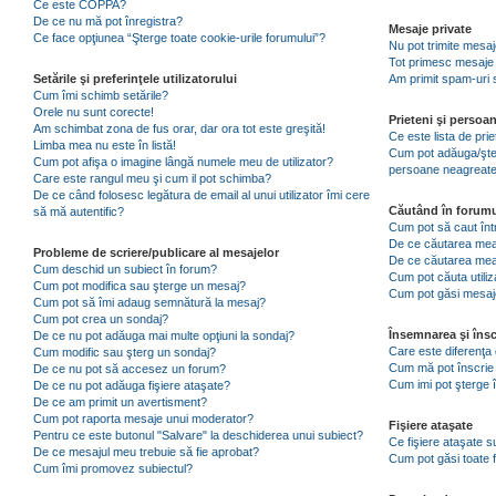
Ce este COPPA?
De ce nu mă pot înregistra?
Mesaje private
Ce face opţiunea “Şterge toate cookie-urile forumului”?
Nu pot trimite mesaj
Tot primesc mesaje 
Setările şi preferinţele utilizatorului
Am primit spam-uri 
Cum îmi schimb setările?
Orele nu sunt corecte!
Prieteni şi persoa
Am schimbat zona de fus orar, dar ora tot este greşită!
Ce este lista de pri
Limba mea nu este în listă!
Cum pot adăuga/şterg
Cum pot afişa o imagine lângă numele meu de utilizator?
persoane neagreat
Care este rangul meu şi cum il pot schimba?
De ce când folosesc legătura de email al unui utilizator îmi cere
Căutând în forumu
să mă autentific?
Cum pot să caut înt
De ce căutarea mea 
Probleme de scriere/publicare al mesajelor
De ce căutarea mea
Cum deschid un subiect în forum?
Cum pot căuta utiliz
Cum pot modifica sau şterge un mesaj?
Cum pot găsi mesaje
Cum pot să îmi adaug semnătură la mesaj?
Cum pot crea un sondaj?
Însemnarea şi însc
De ce nu pot adăuga mai multe opţiuni la sondaj?
Care este diferenţa 
Cum modific sau şterg un sondaj?
Cum mă pot înscrie 
De ce nu pot să accesez un forum?
Cum imi pot şterge î
De ce nu pot adăuga fişiere ataşate?
De ce am primit un avertisment?
Cum pot raporta mesaje unui moderator?
Fişiere ataşate
Pentru ce este butonul "Salvare" la deschiderea unui subiect?
Ce fişiere ataşate 
De ce mesajul meu trebuie să fie aprobat?
Cum pot găsi toate f
Cum îmi promovez subiectul?