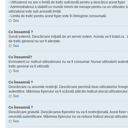
- Utilizatorul nu are o limită de trafic suficientă pentru a descărca acest fişier.
- Administratorul a stabilit un număr minim de mesaje pentru ca un utilizator s
utilizatorul este sub această limită.
- Limita de trafic pentru acest fişier este în întregime consumată.
Sus
Ce înseamnă ?
Sursă externă. Descărcare iniţiată de un server extern. Acesta va fi tratat ca . Lim
de trafic general nu vor fi afectate.
Sus
Ce înseamnă?
Echivalent cu: traficul utilizatorului nu va fi consumat. Numai utilizatorii autent
trafic general va fi utilizată.
Sus
Ce înseamnă ?
Descărcare cu anumite restricţii. Descărcare permisă doar utilizatorilor înregist
autentifice. Mărimea fişierului va fi scăzută atât din traficul alocat utilizatorului 
Sus
Ce înseamnă ?
Descărcare gratuită. Descărcarea fişierelor nu va fi restricţionată. Acest fisier 
necesită autentificare. Mărimea fişierului nu va reduce traficul alocat utilizato
Sus