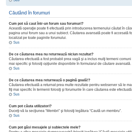
Sus
Căutând în forumuri
Cum pot să caut într-un forum sau forumuri?
Această operaţie poate fi efectuată prin introducerea termenului căutat în că
pagina unui forum sau a unui subiect. Căutarea avansată poate fi accesată fo
localizat pe toate paginile forumului.
Sus
De ce căutarea mea nu returnează niciun rezultat?
Căutarea efectuată a fost probabil prea vagă şi a inclus mulţi termeni comuni
mai specific şi folosiţi opţiunile disponibile în formularul de căutare avansată.
Sus
De ce căutarea mea returnează o pagină goală!?
Căutarea efectuată a returnat prea multe rezultate pentru webserver să le man
fiţi mai specific în termenii folosiţi şi forumurile în care căutarea este efectuată
Sus
Cum pot căuta utilizatori?
Duceţi-vă la secţiunea “Membri” şi folosiţi legătura “Caută un membru”.
Sus
Cum pot găsi mesajele şi subiectele mele?