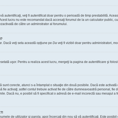
vă autentificaţi, veţi fi autentificat doar pentru o perioadă de timp prestabilită. A
. Acest lucru nu este recomandat dacă accesaţi forumul de la un calculator public, cum 
ezactivată de către un adminstrator al forumului.
i?
re
. Dacă veţi seta această opţiune pe
Da
veţi fi vizibil doar pentru administratori, 
setată uşor. Pentru a realiza acest lucru, mergeţi la pagina de autentificare şi folosi
acă sunt corecte, atunci s-a întamplat o situaţie din două posibile. Dacă este activată
 să fie activaţi; astfel contul trebuie activat fie de către dumneavoastră personal, fie
iunile. Dacă nu, e posibil să fi specificat o adresă de e-mail incorectă sau mesajul a
a?!
a numele de utilizator şi parola; apoi încercaţi din nou să vă autentificaţi. Este posib