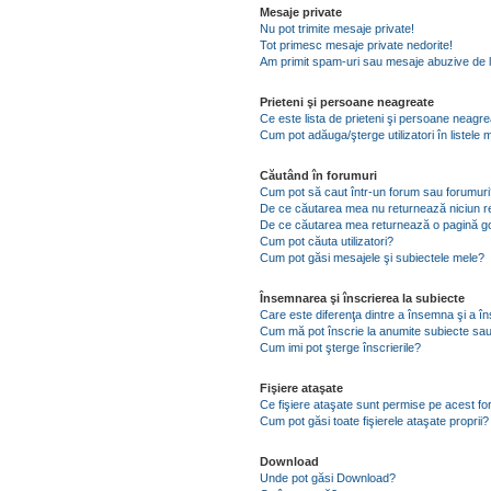
Mesaje private
Nu pot trimite mesaje private!
Tot primesc mesaje private nedorite!
Am primit spam-uri sau mesaje abuzive de l
Prieteni şi persoane neagreate
Ce este lista de prieteni şi persoane neagr
Cum pot adăuga/şterge utilizatori în listel
Căutând în forumuri
Cum pot să caut într-un forum sau forumuri
De ce căutarea mea nu returnează niciun re
De ce căutarea mea returnează o pagină g
Cum pot căuta utilizatori?
Cum pot găsi mesajele şi subiectele mele?
Însemnarea şi înscrierea la subiecte
Care este diferenţa dintre a însemna şi a în
Cum mă pot înscrie la anumite subiecte sau
Cum imi pot şterge înscrierile?
Fişiere ataşate
Ce fişiere ataşate sunt permise pe acest f
Cum pot găsi toate fişierele ataşate proprii?
Download
Unde pot găsi Download?