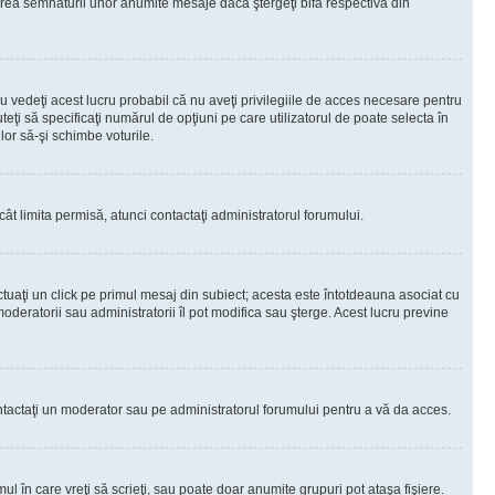
rea semnăturii unor anumite mesaje dacă ştergeţi bifa respectivă din
 vedeţi acest lucru probabil că nu aveţi privilegiile de acces necesare pentru
teţi să specificaţi numărul de opţiuni pe care utilizatorul de poate selecta în
lor să-şi schimbe voturile.
ât limita permisă, atunci contactaţi administratorul forumului.
ctuaţi un click pe primul mesaj din subiect; acesta este întotdeauna asociat cu
oderatorii sau administratorii îl pot modifica sau şterge. Acest lucru previne
 Contactaţi un moderator sau pe administratorul forumului pentru a vă da acces.
ul în care vreţi să scrieţi, sau poate doar anumite grupuri pot ataşa fişiere.