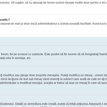
orumului. Vă rugăm, să nu abuzaţi de forum scriind mesaje inutile doar pentru a vă cr
entific?
ul încorporat de mail şi doar dacă administratorul a activat această facilitate. Acest 
orum, fie pe ecranul cu subiecte. Este posibil să fie nevoie să vă înregistraţi înainte
teţi vota în sondaje, etc.
uteţi modifica sau şterge doar propriile mesajele. Puteţi modifica un mesaj - uneori
mică secţiune de text sub mesaj când reveniţi la subiect care arată de cate ori aţi
nistrator a modificat mesajul, aceştia ar trebui să lase un mesaj în care să spună c
lizatorului. Odată ce semnătura este creată, puteţi să bifaţi opţiunea
Ataşează o s