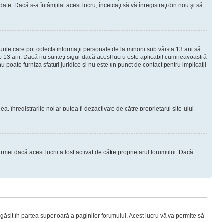
e. Dacă s-a întâmplat acest lucru, încercaţi să vă înregistraţi din nou şi să
urile care pot colecta informaţii personale de la minorii sub vârsta 13 ani să
sub 13 ani. Dacă nu sunteţi sigur dacă acest lucru este aplicabil dumneavoastră
nu poate furniza sfaturi juridice şi nu este un punct de contact pentru implicaţii
ea, înregistrarile noi ar putea fi dezactivate de către proprietarul site-ului
rmei dacă acest lucru a fost activat de către proprietarul forumului. Dacă
i găsit în partea superioară a paginilor forumului. Acest lucru vă va permite să