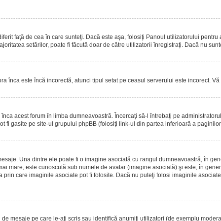
erit faţă de cea în care sunteţi. Dacă este aşa, folosiţi Panoul utilizatorului pentru
oritatea setărilor, poate fi făcută doar de către utilizatorii înregistraţi. Dacă nu sun
ora înca este încă incorectă, atunci tipul setat pe ceasul serverului este incorect. 
înca acest forum în limba dumneavoastră. Încercaţi să-l întrebaţi pe administrator
t fi gasite pe site-ul grupului phpBB (folosiţi link-ul din partea inferioară a paginilo
mesaje. Una dintre ele poate fi o imagine asociată cu rangul dumneavoastră, în gen
mai mare, este cunoscută sub numele de avatar (imagine asociată) şi este, în general
prin care imaginile asociate pot fi folosite. Dacă nu puteţi folosi imaginile asociate,
 mesaje pe care le-aţi scris sau identifică anumiţi utilizatori (de exemplu moderato