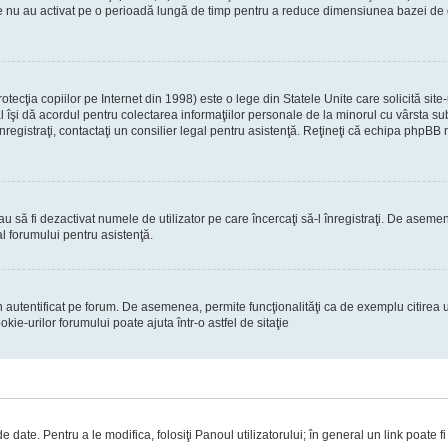
re nu au activat pe o perioadă lungă de timp pentru a reduce dimensiunea bazei de dat
ecţia copiilor pe Internet din 1998) este o lege din Statele Unite care solicită site-
gal îşi dă acordul pentru colectarea informaţiilor personale de la minorul cu vârsta 
 înregistraţi, contactaţi un consilier legal pentru asistenţă. Reţineţi că echipa phpBB 
 sau să fi dezactivat numele de utilizator pe care încercaţi să-l înregistraţi. De asemen
al forumului pentru asistenţă.
 autentificat pe forum. De asemenea, permite funcţionalităţi ca de exemplu citirea u
ie-urilor forumului poate ajuta într-o astfel de sitaţie
 date. Pentru a le modifica, folosiţi Panoul utilizatorului; în general un link poate f