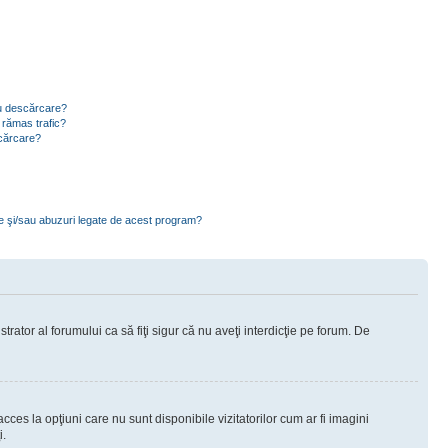
ru descărcare?
 rămas trafic?
scărcare?
ce şi/sau abuzuri legate de acest program?
rator al forumului ca să fiţi sigur că nu aveţi interdicţie pe forum. De
ces la opţiuni care nu sunt disponibile vizitatorilor cum ar fi imagini
i.