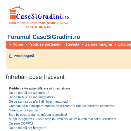
Informatie si inspiratie pentru CASA
si GRADINA ta!
Forumul CaseSiGradini.ro
Home
Produse parteneri
Revista
Galerie imagini
Catalog
Prima pagină
Întrebări puse frecvent
Probleme de autentificare şi înregistrare
De ce nu mă pot autentifica?
De ce trebuie să mă înregistrez?
De ce sunt scos afară din forum automat?
Cum fac să nu îmi apară numele de utilizator în lista de utilizatori conectaţi?
Mi-am pierdut parola!
Sunt înregistrat dar nu mă pot autentifica!
M-am înregistrat cu ceva timp în urmă dar acum nu mă mai pot autentifica?!
Ce este COPPA?
De ce nu mă pot înregistra?