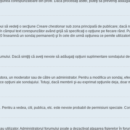
nea corespunzătoare din profil. Dacă procedaţi astfel, puteţi să preveniţi adăuga
bui să vedeţi o secţiune
Creare chestionar
sub zona principală de publicare; dacă nu
 în câmpul text corespunzător având grijă să specificaţi o opţiune pe fiecare rând. Pu
lui (0 înseamnă un sondaj permanent) şi în cele din urmă opţiunea ce pemite utilizatori
rumului. Dacă simţiţi că aveţi nevoie să adăugaţi opţiuni suplimentare sondajului dec
estora, un moderator sau de către un administrator. Pentru a modifica un sondaj, efe
ice opţiuni ale sondajului. Totuşi, dacă membrii şi-au exprimat opţiunile deja, doar m
tori. Pentru a vedea, citi, publica, etc. este nevoie probabil de permisiuni speciale.
 utilizator. Administratorul forumului poate a dezactivat ataşarea fişierelor în forum