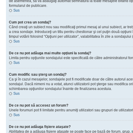
de asemenea, să vă adăugaţi automat semnătura la toate mesajele bifând opţiu
formularul de publicare.
Sus
Cum pot crea un sondaj?
Când creaţi un subiect nou sau modificaţi primul mesaj al unui subiect, ar tre
a crea sondaje. Introduceţi un titlu pentru chestionar şi cel puţin două opţiuni
timpul votării folosind “Opţiuni per utilizator”, valabilitatea în zile a sondaju
Sus
De ce nu pot adăuga mai multe opţiuni la sondaj?
Limita pentru opţiunile sondajului este specificată de către administratorul fo
Sus
Cum modific sau şterg un sondaj?
Ca şi în cazul mesajelor, sondajele pot fi modificate doar de către autorul ac
sondajul. Dacă nimeni nu a votat, atunci utilizatorii pot şterge sau modifica or
schimbarea opţiunilor sondajului înainte de finalizarea acestuia.
Sus
De ce nu pot să accesez un forum?
Unele forumuri pot fi limitate pentru anumiţi utilizatori sau grupuri de utiliza
Sus
De ce nu pot adăuga fişiere ataşate?
Abilitatea de a adăuga fişiere ataşate se poate face pe bază de forum, grup, sau