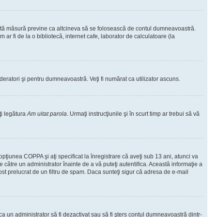
ceastă măsură previne ca altcineva să se folosească de contul dumneavoastră.
ar fi de la o bibliotecă, internet cafe, laborator de calculatoare (la
moderatori şi pentru dumneavoastră. Veţi fi numărat ca utilizator ascuns.
ţi legătura
Am uitat parola
. Urmaţi instrucţiunile şi în scurt timp ar trebui să vă
 opţiunea COPPA şi aţi specificat la înregistrare că aveţi sub 13 ani, atunci va
 de către un administrator înainte de a vă puteţi autentifica. Această informaţie a
 fost prelucrat de un filtru de spam. Daca sunteţi sigur că adresa de e-mail
il ca un administrator să fi dezactivat sau să fi şters contul dumneavoastră dintr-