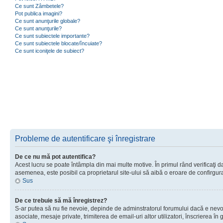
Ce sunt Zâmbetele?
Pot publica imagini?
Ce sunt anunţurile globale?
Ce sunt anunţurile?
Ce sunt subiectele importante?
Ce sunt subiectele blocate/încuiate?
Ce sunt iconiţele de subiect?
Probleme de autentificare şi înregistrare
De ce nu mă pot autentifica?
Acest lucru se poate întâmpla din mai multe motive. În primul rând verificaţi dac
asemenea, este posibil ca proprietarul site-ului să aibă o eroare de confirgur
Sus
De ce trebuie să mă înregistrez?
S-ar putea să nu fie nevoie, depinde de adminstratorul forumului dacă e nevoie 
asociate, mesaje private, trimiterea de email-uri altor utilizatori, înscrierea