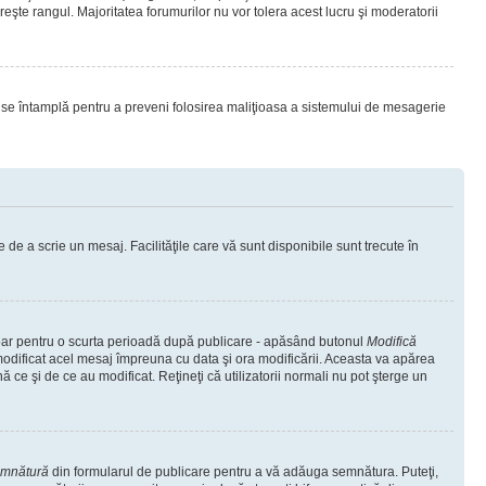
eşte rangul. Majoritatea forumurilor nu vor tolera acest lucru şi moderatorii
lucru se întamplă pentru a preveni folosirea maliţioasa a sistemului de mesagerie
 de a scrie un mesaj. Facilităţile care vă sunt disponibile sunt trecute în
 doar pentru o scurta perioadă după publicare - apăsând butonul
Modifică
 modificat acel mesaj împreuna cu data şi ora modificării. Aceasta va apărea
e şi de ce au modificat. Reţineţi că utilizatorii normali nu pot şterge un
emnătură
din formularul de publicare pentru a vă adăuga semnătura. Puteţi,