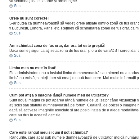
vă schimbaţi toate setările şi preferinţele.
Sus
Orele nu sunt corecte!
S-ar putea ca dumneavoastră să vedeţi orele afişate dintr-o zonă cu fus orar dif
fi Bucureşti, Londra, Paris, etc. Reţineţi că schimbarea zonei de fus orar, ca maj
Sus
Am schimbat zona de fus orar, dar ora tot este greşită!
Dacă sunteţi sigur că aţi setat zona de fus orar şi ora de vară/DST corect dar 
Sus
Limba mea nu este în listă!
Fie administratorul nu a instalat limba dumneavoastră sau nimeni nu a tradus 
limbă nu există, sunteţi liber să creaţi o nouă traducere. Mai multe informaţii po
Sus
Cum pot afişa o imagine lângă numele meu de utilizator?
Sunt două imagini ce pot apărea lângă numele de utilizator când vizualizaţi 
aţi scris sau statutul dumneavoastră pe forum. Cealaltă, de obicei o imagine 
dacă să activeze imaginile asociate şi are posibilitatea de a alege modalitatea 
care au dus la această decizie.
Sus
Care este rangul meu şi cum il pot schimba?
Rangurile, care apar sub numele dumneavoastră de utilizator, indică numărul de