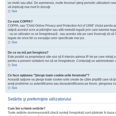
un motiv sau altul. De asemenea, multe forumuri şterg periodic utilizatorii ca
vă implicaţi mai mult în discuţii.
Sus
Ce este COPPA?
COPPA, sau "Child Online Privacy and Protection Act of 1998" (Actul penrtu prot
obţină acordul scris al părinţilor sau altă metodă legală prin care tutorele le
- ca un utilizator ce se înregistrează - sau acestui site pe care încercaţi să vă
legale de orice fel cu excepţia celor specificate mai jos.
Sus
De ce nu mă pot înregistra?
Este posibil ca proprietarul site-ului să fi interzis adresa IP de pe care intraţi
pentru a preveni vizitatorii noi să se înregistreze. Contactaţi un administrator 
Sus
Ce face opţiunea “Şterge toate cookie-urile forumului”?
Această opţiune va şterge toate cookie-urile create de către phpBB care vă ţin
aveţi probleme cu autentificarea sau dezautentificarea pe forum, ştergerea cook
Sus
Setările şi preferinţele utilizatorului
Cum îmi schimb setările?
Toate setările dumneavoastră (dacă sunteţi înregistrat) sunt păstrate în baza de