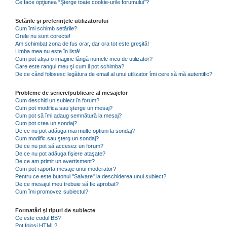
Ce face opţiunea “Şterge toate cookie-urile forumului”?
Setările şi preferinţele utilizatorului
Cum îmi schimb setările?
Orele nu sunt corecte!
Am schimbat zona de fus orar, dar ora tot este greşită!
Limba mea nu este în listă!
Cum pot afişa o imagine lângă numele meu de utilizator?
Care este rangul meu şi cum il pot schimba?
De ce când folosesc legătura de email al unui utilizator îmi cere să mă autentific?
Probleme de scriere/publicare al mesajelor
Cum deschid un subiect în forum?
Cum pot modifica sau şterge un mesaj?
Cum pot să îmi adaug semnătură la mesaj?
Cum pot crea un sondaj?
De ce nu pot adăuga mai multe opţiuni la sondaj?
Cum modific sau şterg un sondaj?
De ce nu pot să accesez un forum?
De ce nu pot adăuga fişiere ataşate?
De ce am primit un avertisment?
Cum pot raporta mesaje unui moderator?
Pentru ce este butonul "Salvare" la deschiderea unui subiect?
De ce mesajul meu trebuie să fie aprobat?
Cum îmi promovez subiectul?
Formatări şi tipuri de subiecte
Ce este codul BB?
Pot folosi HTML?