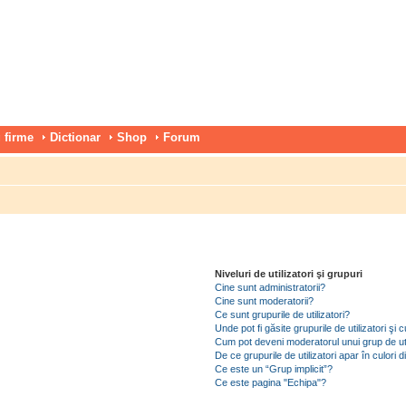
 firme
Dictionar
Shop
Forum
Niveluri de utilizatori şi grupuri
Cine sunt administratorii?
Cine sunt moderatorii?
Ce sunt grupurile de utilizatori?
Unde pot fi găsite grupurile de utilizatori ş
Cum pot deveni moderatorul unui grup de uti
De ce grupurile de utilizatori apar în culori di
Ce este un “Grup implicit”?
Ce este pagina "Echipa"?