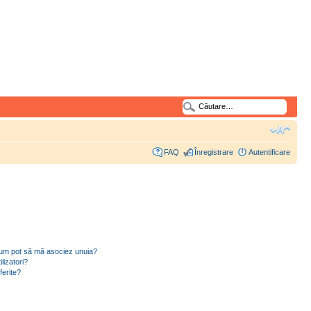
FAQ
Înregistrare
Autentificare
i cum pot să mă asociez unuia?
lizatori?
ferite?