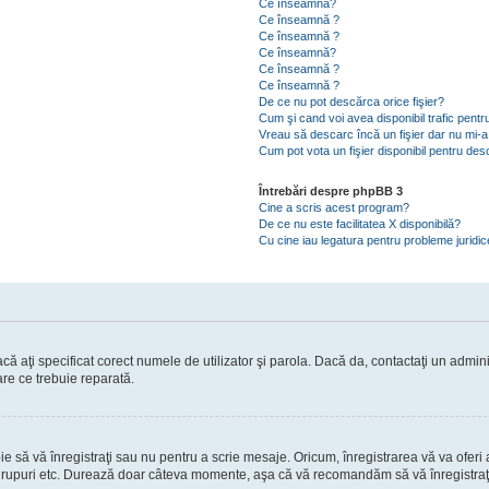
Ce înseamnă?
Ce înseamnă ?
Ce înseamnă ?
Ce înseamnă?
Ce înseamnă ?
Ce înseamnă ?
De ce nu pot descărca orice fişier?
Cum şi cand voi avea disponibil trafic pent
Vreau să descarc încă un fişier dar nu mi-a
Cum pot vota un fişier disponibil pentru de
Întrebări despre phpBB 3
Cine a scris acest program?
De ce nu este facilitatea X disponibilă?
Cu cine iau legatura pentru probleme juridi
ă aţi specificat corect numele de utilizator şi parola. Dacă da, contactaţi un administ
are ce trebuie reparată.
să vă înregistraţi sau nu pentru a scrie mesaje. Oricum, înregistrarea vă va oferi ac
 în grupuri etc. Durează doar câteva momente, aşa că vă recomandăm să vă înregistraţ