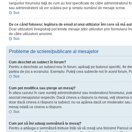
rangurilor forumului faţă de cum au fost specificate de către administratorul f
sau administratorii vă vor scădea pur şi simplu numărul de mesaje scrise.
Sus
De ce când folosesc legătura de email al unui utilizator îmi cere să mă aut
Doar utilizatorii înregistraţi pot trimite mesaje altor utilizatori prin formular
de către utilizatorii anonimi.
Sus
Probleme de scriere/publicare al mesajelor
Cum deschid un subiect în forum?
Pentru a deschide un subiect nou în forum, apăsaţi pe butonul specific, fie din f
partea de jos a ecranului. Exemplu: Puteţi crea subiecte noi în acest forum, Pu
Sus
Cum pot modifica sau şterge un mesaj?
În afara cazului în care sunteţi administratorul sau moderatorul forumului, p
asociat mesajulului respectiv. Dacă cineva a răspuns la mesaj, veţi observa o 
doar dacă cineva a răspuns la subiect; nu va apărea dacă un moderator sau admi
mesaj odată ce cineva a răspuns.
Sus
Cum pot să îmi adaug semnătură la mesaj?
Pentru a adăuga o semnătură trebuie întâi să vă creaţi una folosind Panoul uti