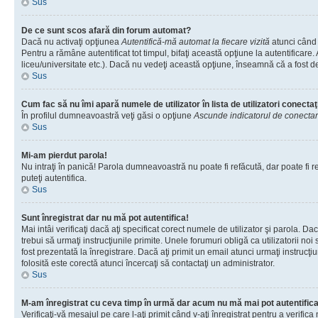
Sus
De ce sunt scos afară din forum automat?
Dacă nu activaţi opţiunea
Autentifică-mă automat la fiecare vizită
atunci când 
Pentru a rămâne autentificat tot timpul, bifaţi această opţiune la autentificare
liceu/universitate etc.). Dacă nu vedeţi această opţiune, înseamnă că a fost d
Sus
Cum fac să nu îmi apară numele de utilizator în lista de utilizatori conectaţ
În profilul dumneavoastră veţi găsi o opţiune
Ascunde indicatorul de conecta
Sus
Mi-am pierdut parola!
Nu intraţi în panică! Parola dumneavoastră nu poate fi refăcută, dar poate fi re
puteţi autentifica.
Sus
Sunt înregistrat dar nu mă pot autentifica!
Mai intâi verificaţi dacă aţi specificat corect numele de utilizator şi parola. D
trebui să urmaţi instrucţiunile primite. Unele forumuri obligă ca utilizatorii noi
fost prezentată la înregistrare. Dacă aţi primit un email atunci urmaţi instrucţ
folosită este corectă atunci încercaţi să contactaţi un administrator.
Sus
M-am înregistrat cu ceva timp în urmă dar acum nu mă mai pot autentific
Verificaţi-vă mesajul pe care l-aţi primit când v-aţi înregistrat pentru a verific