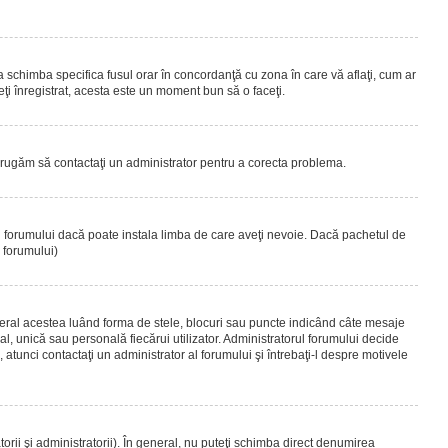
 a schimba specifica fusul orar în concordanţă cu zona în care vă aflaţi, cum ar
teţi înregistrat, acesta este un moment bun să o faceţi.
Vă rugăm să contactaţi un administrator pentru a corecta problema.
ul forumului dacă poate instala limba de care aveţi nevoie. Dacă pachetul de
r forumului)
eral acestea luând forma de stele, blocuri sau puncte indicând câte mesaje
, unică sau personală fiecărui utilizator. Administratorul forumului decide
 atunci contactaţi un administrator al forumului şi întrebaţi-l despre motivele
rii şi administratorii). În general, nu puteţi schimba direct denumirea