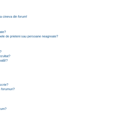
a cineva din forum!
eate?
e mele de prieteni sau persoane neagreate?
?
zultat?
oală!?
scrie?
 forumuri?
orum?